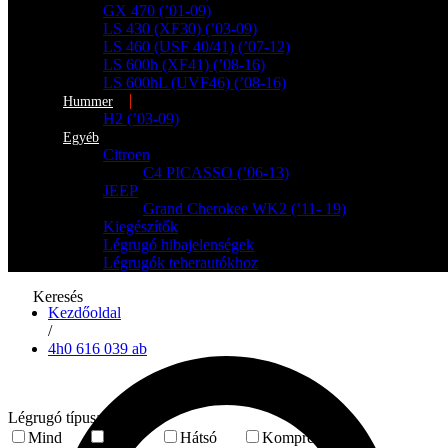
GX 470 (’01-09)
LS 430 (XF30) (’03-09)
LS 460 (USF 40/41) (’07-12)
LS 600h (XF41) (’08-16)
LS 600hL (UVF46) (’08-16)
Hummer
H2 (’03-09)
Egyéb
Citroen
C4 PICASSO (’06-13)
JEEP
Grand Cherokee WK2 (’11- 19)
Kiegészítők
Légrugó hibajelenségek
Légrugók teherautókhoz
Keresés
Kezdőoldal
/
4h0 616 039 ab
Légrugó típusa
Mind
Első
Hátsó
Kompresszor