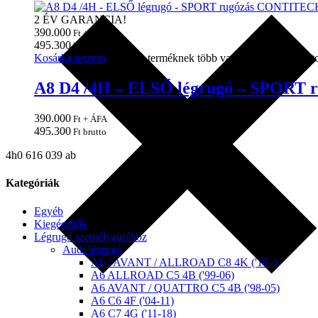
2 ÉV GARANCIA!
390.000
Ft + ÁFA
495.300
Ft brutto
Kosárba teszem
Ennek a terméknek több variációja van. A vált
A8 D4 /4H – ELSŐ légrugó – SPOR
390.000
Ft + ÁFA
495.300
Ft brutto
4h0 616 039 ab
Kategóriák
Egyéb
Kiegészítők
Légrugó személyautóhoz
Audi légrugó
A6 / AVANT / ALLROAD C8 4K ('18–)
A6 ALLROAD C5 4B ('99-06)
A6 AVANT / QUATTRO C5 4B ('98-05)
A6 C6 4F ('04-11)
A6 C7 4G ('11-18)