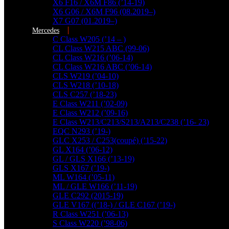
X6 F16 / X6M F86 (’14-19)
X6 G06 / X6M F96 (08.2019–)
X7 G07 (01.2019–)
Mercedes
C Class W205 (’14 – )
CL Class W215 ABC (99-06)
CL Class W216 (’06-14)
CL Class W216 ABC (’06-14)
CLS W219 (’04-10)
CLS W218 (’10-18)
CLS C257 (’18-23)
E Class W211 (’02-09)
E Class W212 (’09-16)
E Class W213/C213/S213/A213/C238 (’16- 23)
EQC N293 (’19-)
GLC X253 / C253(coupé) (’15-22)
GL X164 (’06-12)
GL / GLS X166 (’13-19)
GLS X167 (’19-)
ML W164 (’05-11)
ML / GLE W166 (’11-19)
GLE C292 (2015-19)
GLE V167 ((’18-) / GLE C167 (’19-)
R Class W251 (’06-13)
További találatok...
S Class W220 (’98-06)