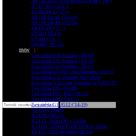
A6 / AVANT / ALLROAD C8 4K (’18–)
A7 C7 4G (’10-17)
A7 4K/4KA (’17–)
A8 / S8 D3 4E (’02-10)
A8 / S8 D4 4H (’10-18)
A8 D5 4N (’17- )
Q7 4L (’05-15)
Q7 4M (’16- )
Q8 4M (’18-’23)
BMW
5-ös széria E39 Touring (’95-03)
5-ös széria E61 Touring (’03-10)
5-ös széria F11 Touring (’10-17)
5-ös széria GT F07 Gran Turismo (’10-17)
5-ös széria G31 Touring 2017-2024
6-os széria G32 Gran Tourismo GT 2017-23
7-es széria E65 (’01-08)
7-es széria F01 / F02 (’09-15)
7-es széria F04 (’09-15)
7-es széria G11/G12 (’14-19)
X5 E53 (’99-06)
X5 E70 (’06-13)
X5 F15 / X5M F85 (’13-18)
X5 G05 / X5M F95 (08.2018-01.2024)
X6 E71 / E72 (Hybrid) (’08-14)