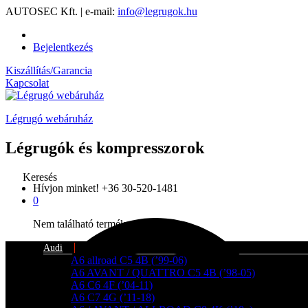
AUTOSEC Kft. | e-mail:
info@legrugok.hu
Bejelentkezés
Kiszállítás/Garancia
Kapcsolat
Légrugó webáruház
Légrugók és kompresszorok
Keresés
Hívjon minket!
+36 30-520-1481
0
Nem található termék a kosárban.
Audi
A6 allroad C5 4B (’99-06)
A6 AVANT / QUATTRO C5 4B (’98-05)
A6 C6 4F (’04-11)
A6 C7 4G (’11-18)