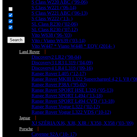
Generic filters
S Class W220 ABC (’99-06)
S Class W221 (’06-14)
Hidden label
S Class W221 ABC (’06-13)
Hidden label
S Class W222 (’13- )
Hidden label
SL Class R230 (’02-06)
Hidden label
SL Class R230 (’07-12)
Vito W638 (’96-’03)
Search
Vito / Viano W639 (’03-14)
Vito W447 * Viano W448 * EQV (2014- )
Land Rover
Discovery2 LR2 (’98-04)
Discovery3 LR3 L319 (’04-09)
Discovery4 LR4 L319 (’09-16)
Range Rover L405 (’12-17)
Range Rover MKIII L322 Supercharged 4,2 L V8 (’0
Range Rover P38A (’95-02)
Range Rover SPORT HSE L320 (’05-13)
Range Rover SPORT L494 (’13-18)
Range Rover SPORT L494 CVD (’13-18)
Range Rover Vogue L322 (’02-12)
Range Rover Vogue L322 VDS (’10-12)
Jaguar
XJ SZÉRIA/XJ6, XJ8, XJR / X350, X358 (’03-’09)
Porsche
Cayenne 92A (’10- 17)