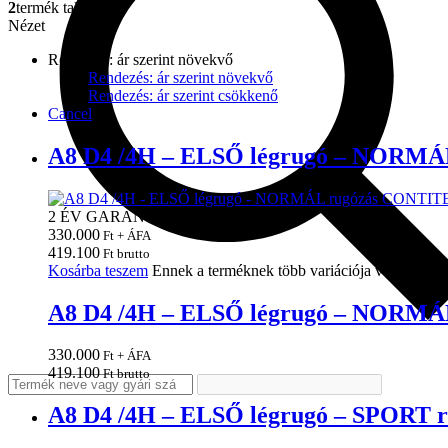
2
termék található
Nézet
Rendezés: ár szerint növekvő
Rendezés: ár szerint növekvő
Rendezés: ár szerint csökkenő
Cancel
A8 D4 /4H – ELSŐ légrugó – NOR
2 ÉV GARANCIA!
330.000
Ft + ÁFA
419.100
Ft brutto
Kosárba teszem
Ennek a terméknek több variációja van. A vált
A8 D4 /4H – ELSŐ légrugó – NOR
330.000
Ft + ÁFA
419.100
Ft brutto
A8 D4 /4H – ELSŐ légrugó – SPOR