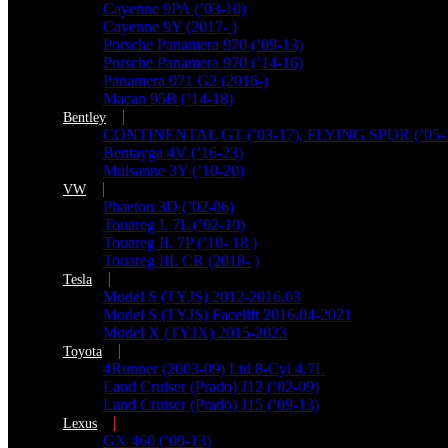
Cayenne 9PA (’03-10)
Cayenne 9Y (2017- )
Porsche Panamera 970 (’09-13)
Porsche Panamera 970 (’14-16)
Panamera 971 G2 (2016-)
Macan 95B (’14-18)
Bentley
CONTINENTAL GT (’03-17), FLYING SPUR (’05-
Bentayga 4V (’16-23)
Mulsanne 3Y (’10-20)
VW
Phaeton 3D (’02-06)
Touareg I. 7L (’02-10)
Touareg II. 7P (’10- 18 )
Touareg III. CR (2018- )
Tesla
Model S (TYJS) 2012-2016.03
Model S (TYJS) Facelift 2016.04-2021
Model X (TYJX) 2015-2023
Toyota
4Runner (2003-09) Ltd 8-Cyl 4.7L
Land Cruiser (Prado) J12 (’02-09)
Land Cruiser (Prado) J15 (’09-13)
Lexus
GX 460 (’09-13)