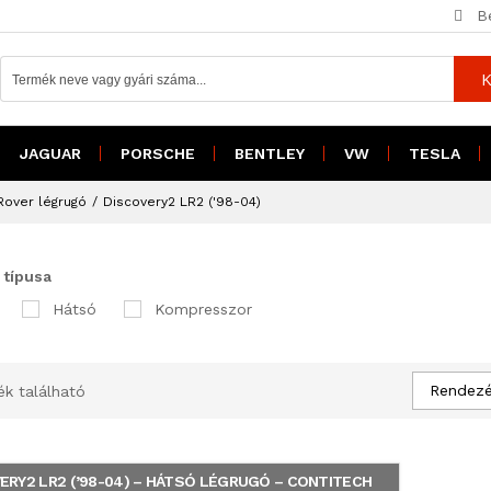
B
K
JAGUAR
PORSCHE
BENTLEY
VW
TESLA
Rover légrugó
/
Discovery2 LR2 ('98-04)
 típusa
Hátsó
Kompresszor
Rendezés
ék található
ERY2 LR2 (’98-04) – HÁTSÓ LÉGRUGÓ – CONTITECH