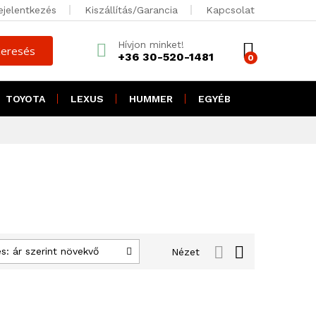
ejelentkezés
Kiszállítás/Garancia
Kapcsolat
Hívjon minket!
eresés
+36 30-520-1481
0
TOYOTA
LEXUS
HUMMER
EGYÉB
: ár szerint növekvő
Nézet