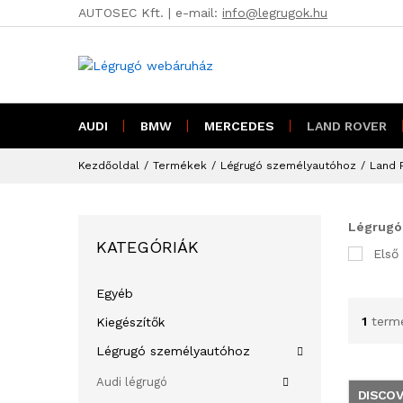
AUTOSEC Kft. | e-mail:
info@legrugok.hu
AUDI
BMW
MERCEDES
LAND ROVER
Kezdőoldal
/
Termékek
/
Légrugó személyautóhoz
/
Land 
Légrugó
KATEGÓRIÁK
Első
Egyéb
1
term
Kiegészítők
Légrugó személyautóhoz
Audi légrugó
DISCOV