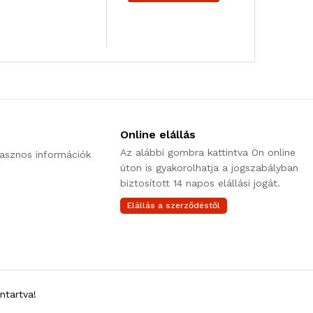
Online elállás
Az alábbi gombra kattintva Ön online
asznos információk
úton is gyakorolhatja a jogszabályban
biztosított 14 napos elállási jogát.
Elállás a szerződéstől
ntartva!