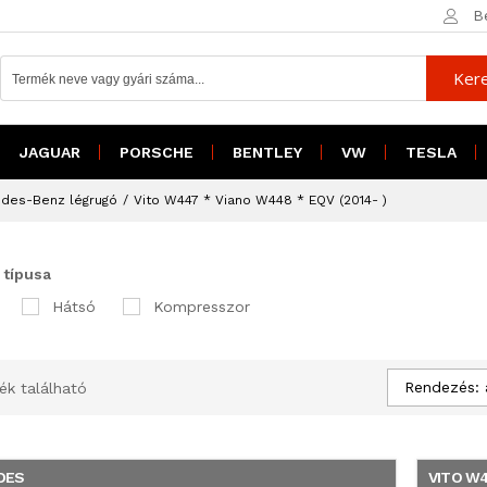
B
Ker
JAGUAR
PORSCHE
BENTLEY
VW
TESLA
des-Benz légrugó
/
Vito W447 * Viano W448 * EQV (2014- )
 típusa
Hátsó
Kompresszor
Rendezés: 
ék található
DES
VITO W4