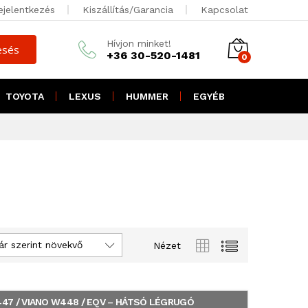
ejelentkezés
Kiszállítás/Garancia
Kapcsolat
Hívjon minket!
esés
+36 30-520-1481
0
TOYOTA
LEXUS
HUMMER
EGYÉB
ár szerint növekvő
Nézet
47 / VIANO W448 / EQV – HÁTSÓ LÉGRUGÓ