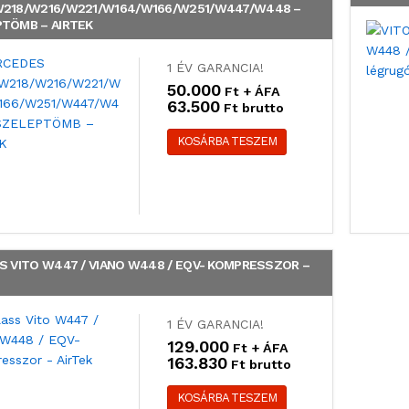
218/W216/W221/W164/W166/W251/W447/W448 –
TÖMB – AIRTEK
1 ÉV GARANCIA!
50.000
Ft + ÁFA
63.500
Ft brutto
KOSÁRBA TESZEM
S VITO W447 / VIANO W448 / EQV- KOMPRESSZOR –
1 ÉV GARANCIA!
129.000
Ft + ÁFA
163.830
Ft brutto
KOSÁRBA TESZEM