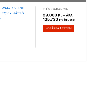
2 ÉV GARANCIA!
99.000
Ft + ÁFA
125.730
Ft brutto
KOSÁRBA TESZEM