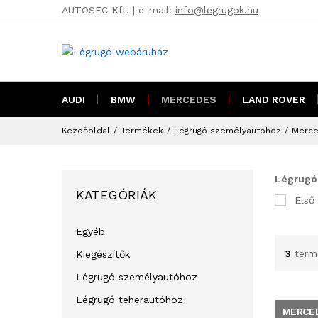
AUTOSEC Kft. | e-mail:
info@legrugok.hu
AUDI
BMW
MERCEDES
LAND ROVER
Kezdőoldal
/
Termékek
/
Légrugó személyautóhoz
/
Merce
Légrugó
KATEGÓRIÁK
Első
Egyéb
3
term
Kiegészítők
Légrugó személyautóhoz
Légrugó teherautóhoz
MERCE