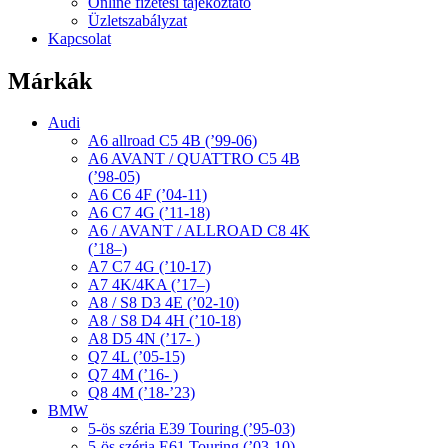
Online fizetési tájékoztató
Üzletszabályzat
Kapcsolat
Márkák
Audi
A6 allroad C5 4B (’99-06)
A6 AVANT / QUATTRO C5 4B
(’98-05)
A6 C6 4F (’04-11)
A6 C7 4G (’11-18)
A6 / AVANT / ALLROAD C8 4K
(’18–)
A7 C7 4G (’10-17)
A7 4K/4KA (’17–)
A8 / S8 D3 4E (’02-10)
A8 / S8 D4 4H (’10-18)
A8 D5 4N (’17- )
Q7 4L (’05-15)
Q7 4M (’16- )
Q8 4M (’18-’23)
BMW
5-ös széria E39 Touring (’95-03)
5-ös széria E61 Touring (’03-10)