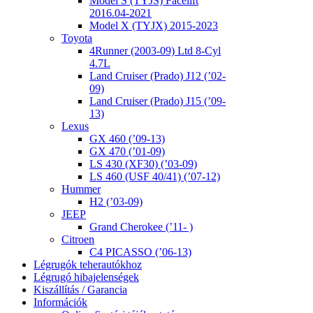
Model S (TYJS) Facelift
2016.04-2021
Model X (TYJX) 2015-2023
Toyota
4Runner (2003-09) Ltd 8-Cyl
4.7L
Land Cruiser (Prado) J12 (’02-
09)
Land Cruiser (Prado) J15 (’09-
13)
Lexus
GX 460 (’09-13)
GX 470 (’01-09)
LS 430 (XF30) (’03-09)
LS 460 (USF 40/41) (’07-12)
Hummer
H2 (’03-09)
JEEP
Grand Cherokee (’11- )
Citroen
C4 PICASSO (’06-13)
Légrugók teherautókhoz
Légrugó hibajelenségek
Kiszállítás / Garancia
Információk