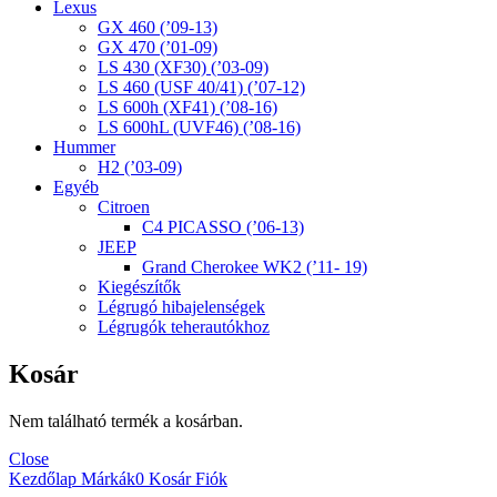
Lexus
GX 460 (’09-13)
GX 470 (’01-09)
LS 430 (XF30) (’03-09)
LS 460 (USF 40/41) (’07-12)
LS 600h (XF41) (’08-16)
LS 600hL (UVF46) (’08-16)
Hummer
H2 (’03-09)
Egyéb
Citroen
C4 PICASSO (’06-13)
JEEP
Grand Cherokee WK2 (’11- 19)
Kiegészítők
Légrugó hibajelenségek
Légrugók teherautókhoz
Kosár
Nem található termék a kosárban.
Close
Kezdőlap
Márkák
0
Kosár
Fiók