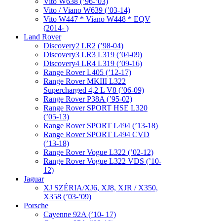
Vito W638 (’96-’03)
Vito / Viano W639 (’03-14)
Vito W447 * Viano W448 * EQV
(2014- )
Land Rover
Discovery2 LR2 (’98-04)
Discovery3 LR3 L319 (’04-09)
Discovery4 LR4 L319 (’09-16)
Range Rover L405 (’12-17)
Range Rover MKIII L322
Supercharged 4,2 L V8 (’06-09)
Range Rover P38A (’95-02)
Range Rover SPORT HSE L320
(’05-13)
Range Rover SPORT L494 (’13-18)
Range Rover SPORT L494 CVD
(’13-18)
Range Rover Vogue L322 (’02-12)
Range Rover Vogue L322 VDS (’10-
12)
Jaguar
XJ SZÉRIA/XJ6, XJ8, XJR / X350,
X358 (’03-’09)
Porsche
Cayenne 92A (’10- 17)