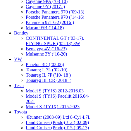
Cayenne 9PA (’03-10)
Cayenne 9Y (2017- )
Porsche Panamera 970 (’09-13)
Porsche Panamera 970 (’14-16)
Panamera 971 G2 (2016-)
Macan 95B (’14-18)
Bentley
CONTINENTAL GT (’03-17),
FLYING SPUR (’05-13) 3W
Bentayga 4V (’16-23)
Mulsanne 3Y (’10-20)
VW
Phaeton 3D (’02-06)
Touareg I. 7L (’02-10)
Touareg II. 7P (’10- 18 )
Touareg III. CR (2018- )
Tesla
Model S (TYJS) 2012-2016.03
Model S (TYJS) Facelift 2016.04-
2021
Model X (TYJX) 2015-2023
Toyota
4Runner (2003-09) Ltd 8-Cyl 4.7L
Land Cruiser (Prado) J12 (’02-09)
Land Cruiser (Prado) J15 (’09-13)