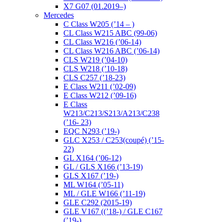
X7 G07 (01.2019–)
Mercedes
C Class W205 (’14 – )
CL Class W215 ABC (99-06)
CL Class W216 (’06-14)
CL Class W216 ABC (’06-14)
CLS W219 (’04-10)
CLS W218 (’10-18)
CLS C257 (’18-23)
E Class W211 (’02-09)
E Class W212 (’09-16)
E Class
W213/C213/S213/A213/C238
(’16- 23)
EQC N293 (’19-)
GLC X253 / C253(coupé) (’15-
22)
GL X164 (’06-12)
GL / GLS X166 (’13-19)
GLS X167 (’19-)
ML W164 (’05-11)
ML / GLE W166 (’11-19)
GLE C292 (2015-19)
GLE V167 ((’18-) / GLE C167
(’19-)