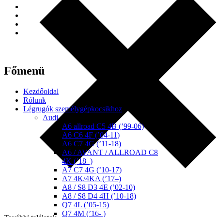
Főmenü
Kezdőoldal
Rólunk
Légrugók személygépkocsikhoz
Audi
A6 allroad C5 4B (’99-06)
A6 C6 4F (’04-11)
A6 C7 4G (’11-18)
A6 / AVANT / ALLROAD C8
4K (’18–)
A7 C7 4G (’10-17)
A7 4K/4KA (’17–)
A8 / S8 D3 4E (’02-10)
A8 / S8 D4 4H (’10-18)
Q7 4L (’05-15)
Q7 4M (’16- )