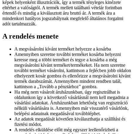
képek helyenként illusztrációk, így a termék tényleges kinézete
eltérhet a valóságtól. A termék mellett található vételár forintban
értendő és mindig a kiválasztott áru bruttó ár. A termék ára a
mindenkori hatályos jogszabálynak megfelelő általános forgalmi
adót tartalmazzák.
A rendelés menete
A megvásárolni kívánt terméket helyezze a kosárba
Amennyiben szeretne további terméket kosárba helyezni
keresse meg a többi terméket és tegye a kosárba a még
megvásárolni kívánt terméket/termékeket. Ha nem szeretne
további terméket vásárolni, kattintson a fejlécben jobb oldalon
elhelyezett kosár gombra és ellenőrizze a megvásárolni kívánt
termék darabszámát. Amennyiben mindent rendben talál,
kattintson a „Tovább a pénztárhoz” gombra.
Ha még nem vásárolt áruházunkban, úgy regisztrálhat is
oldalunkon így a következő vásárlásnál nem kell megadnia a
vásárlási adatokat. Áruházunkban lehetőség van regisztráció
nélküli vásárlására is. Amennyiben már visszatérő vásárlónk,
belépési adatainak megadásával továbbléphet.
Az adatok megadását követően kiválaszthatja a szállítási és
fizetési módot.
A rendelés elküldése előtt még egyszer leellenőrizheti a