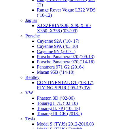
12)
Range Rover Vogue L322 VDS
(’10-12)
Jaguar
XJ SZÉRIA/XJ6, XJ8, XJR /
X350, X358 (’03-’09)
Porsche
Cayenne 92A (’10- 17)
Cayenne 9PA (’03-10)
Cayenne 9Y (2017- )
Porsche Panamera 970 (’09-13)
Porsche Panamera 970 (’14-16)
Panamera 971 G2 (2016-)
Macan 95B (’14-18)
Bentley
CONTINENTAL GT (’03-17),
FLYING SPUR (’05-13) 3W
VW
Phaeton 3D (’02-06)
Touareg I. 7L (’02-10)
Touareg II. 7P (’10- 18)
Touareg III. CR (2018- )
Tesla
Model S (TYJS) 2012-2016.03