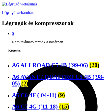
Légrugó webáruház
Légrugók és kompresszorok
0
Nem található termék a kosárban.
Keresés
A6 ALLROAD C5 4B ('99-06)
(20)
A6 AVANT / QUATTRO C5 4B ('98-
05)
(2)
A6 C6 4F ('04-11)
(9)
A6 C7 4G ('11-18)
(15)