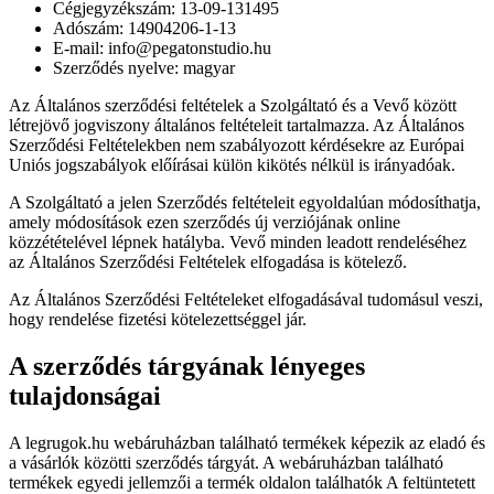
Cégjegyzékszám: 13-09-131495
Adószám: 14904206-1-13
E-mail: info@pegatonstudio.hu
Szerződés nyelve: magyar
Az Általános szerződési feltételek a Szolgáltató és a Vevő között
létrejövő jogviszony általános feltételeit tartalmazza. Az Általános
Szerződési Feltételekben nem szabályozott kérdésekre az Európai
Uniós jogszabályok előírásai külön kikötés nélkül is irányadóak.
A Szolgáltató a jelen Szerződés feltételeit egyoldalúan módosíthatja,
amely módosítások ezen szerződés új verziójának online
közzétételével lépnek hatályba. Vevő minden leadott rendeléséhez
az Általános Szerződési Feltételek elfogadása is kötelező.
Az Általános Szerződési Feltételeket elfogadásával tudomásul veszi,
hogy rendelése fizetési kötelezettséggel jár.
A szerződés tárgyának lényeges
tulajdonságai
A legrugok.hu webáruházban található termékek képezik az eladó és
a vásárlók közötti szerződés tárgyát. A webáruházban található
termékek egyedi jellemzői a termék oldalon találhatók A feltüntetett