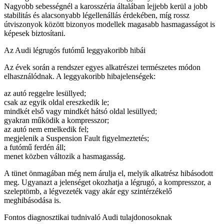
Nagyobb sebességnél a karosszéria általában lejjebb kerül a jobb
stabilitás és alacsonyabb légellenállás érdekében, míg rossz
útviszonyok között bizonyos modellek magasabb hasmagasságot is
képesek biztosítani.
Az Audi légrugós futómű leggyakoribb hibái
Az évek során a rendszer egyes alkatrészei természetes módon
elhasználódnak. A leggyakoribb hibajelenségek:
az autó reggelre lesüllyed;
csak az egyik oldal ereszkedik le;
mindkét első vagy mindkét hátsó oldal lesüllyed;
gyakran működik a kompresszor;
az autó nem emelkedik fel;
megjelenik a Suspension Fault figyelmeztetés;
a futómű ferdén áll;
menet közben változik a hasmagasság.
A tünet önmagában még nem árulja el, melyik alkatrész hibásodott
meg. Ugyanazt a jelenséget okozhatja a légrugó, a kompresszor, a
szeleptömb, a légvezeték vagy akár egy szintérzékelő
meghibásodása is.
Fontos diagnosztikai tudnivaló Audi tulajdonosoknak