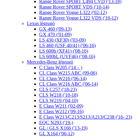
Range Rover SPORT L494 CVD ('13-18)
Range Rover SPORT VDS ('10-14)
Range Rover Vogue L322 ('02-12)
Range Rover Vogue L322 VDS ('10-12)
Lexus légrugó
GX 460 ('09-13)
GX 470 ('01-09)
LS 430 (XF30) ('03-09)
LS 460 (USF 40/41) ('06-16)
LS 600h (XF41) ('08-16)
LS 600hL (UVF46) (’08-16)
Mercedes-Benz légrugó
C Class W205 ('14 – )
CL Class W215 ABC (99-06)
CL Class W216 ('06-14)
CL Class W216 ABC ('06-14)
CLS C257 ('18-23)
CLS W218 ('10-18)
CLS W219 ('04-10)
E Class W211 ('02-09)
E Class W212 ('09-16)
E Class W213/C213/S213/A213/C238 ('16- 23)
EQC N293 ('19-)
GL / GLS X166 ('13-19)
GL X164 ('06-12)