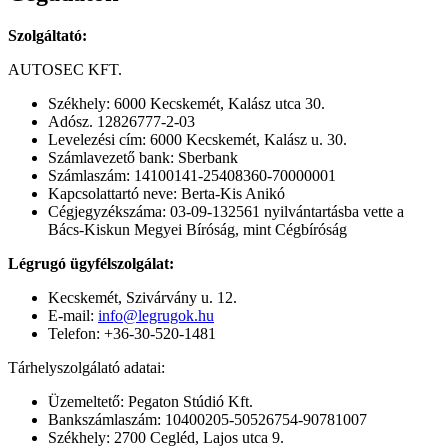
Szolgáltató:
AUTOSEC KFT.
Székhely: 6000 Kecskemét, Kalász utca 30.
Adósz. 12826777-2-03
Levelezési cím: 6000 Kecskemét, Kalász u. 30.
Számlavezető bank: Sberbank
Számlaszám: 14100141-25408360-70000001
Kapcsolattartó neve: Berta-Kis Anikó
Cégjegyzékszáma: 03-09-132561 nyilvántartásba vette a
Bács-Kiskun Megyei Bíróság, mint Cégbíróság
Légrugó ügyfélszolgálat:
Kecskemét, Szivárvány u. 12.
E-mail:
info@legrugok.hu
Telefon: +36-30-520-1481
Tárhelyszolgálató adatai:
Üzemeltető: Pegaton Stúdió Kft.
Bankszámlaszám: 10400205-50526754-90781007
Székhely: 2700 Cegléd, Lajos utca 9.