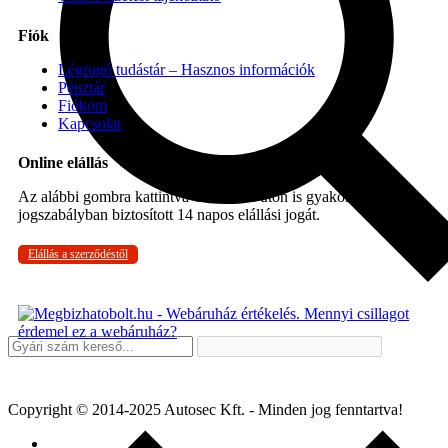
Fiók
Légrugó tudástár – Hasznos információk
Pénztár
Fiókom
Kapcsolat
Online elállás
Az alábbi gombra kattintva Ön online úton is gyakorolhatja a
jogszabályban biztosított 14 napos elállási jogát.
Elállás a szerződéstől
Copyright © 2014-2025 Autosec Kft. - Minden jog fenntartva!