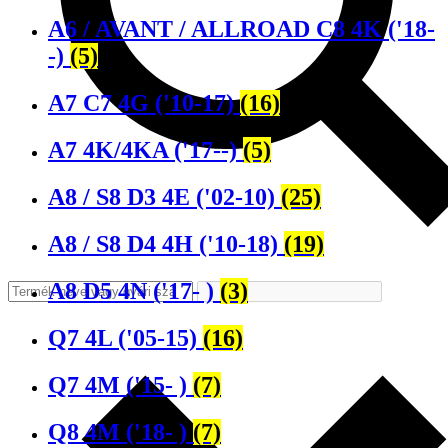
A6 / AVANT / ALLROAD C8 4K ('18-
-)
(5)
A7 C7 4G ('10-17)
(16)
A7 4K/4KA ('17--)
(5)
A8 / S8 D3 4E ('02-10)
(25)
A8 / S8 D4 4H ('10-18)
(19)
A8 D5 4N ('17- )
(3)
Q7 4L ('05-15)
(16)
Q7 4M ('15- )
(7)
Q8 4M ('18- )
(7)