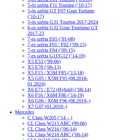
5-ös széria F11 Touring (’10-17)
5-ös széria GT F07 Gran Turismo
(’10-17)
5-ös széria G31 Touring 2017-2024
6-os széria G32 Gran Tourismo GT
2017-23
7-es széria E65 (’01-08)
7-es széria F01 / F02 (’09-15)
7-es széria F04 (’09-15)
7-es széria G11/G12 (’14-19)
X5 E53 (’99-06)
X5 E70 (’06-13)
X5 F15 / X5M F85 (’13-18)
X5 G05 / X5M F95 (08.2018-
01.2024)
X6 E71 / E72 (Hybrid) (’08-14)
X6 F16 / X6M F86 (’14-19)
X6 G06 / X6M F96 (08.2019–)
X7 G07 (01.2019–)
Mercedes
C Class W205 (’14 – )
CL Class W215 ABC (99-06)
CL Class W216 (’06-14)
CL Class W216 ABC (’06-14)