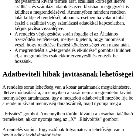
megvásárolni kívánt termék árát, szállítási költségét illetve
szállítási és számlázi adatok és ezen fázisban megjegyzést is
küldhet a megrendelésével. Amennyiben mindent rendben
talál küldje el rendelését, abban az esetben ha valami hibát
észlel a szállítási vagy számlázási adatokkal kapcsolatban,
kérjük javítsa visszalépve.
A rendelés véglegesítése során fogadja el az Általános
Szerződési Feltételeket, mellyel kijelenti, hogy tudomásul
veszi, hogy rendelése fizetési kötelezettséget von maga után.
A megrendelést a „Megrendelés elküldése” gombbal küldheti
el, a megrendelés csak ekkor érvényesül és érkezik be
hozzánk.
Adatbeviteli hibák javításának lehetőségei
A rendelés során lehetőség van a kosár tartalmának megtekintésére,
illetve módosítására, amennyiben a kosár nem a megrendelni kívánt
mennyiséget tartalmazza, úgy a megadott adatbeviteli mezőbe írja be
a rendelni kívánt mennyiség darabszámát, majd nyomja meg a
„Frissítés” gombot. Amennyiben törölni kívánja a kosárban található
termékeket, akkor nyomja meg az „X” „Eltávolítás” gombot.
A rendelés során a fogyasztónak folyamatosan lehetősége van a
bevitt adtok javítására/törlésére.