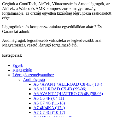
Cégünk a ContiTech, AirTek, Vibracoustic és Arnott légrugók, az
AirTek, a Wabco és AMK kompresszorok magyarországi
forgalmazója, az ország egyetlen kizárólag légrugókra szakosodott
cége.
Légrugóinkra és kompresszorainkra egyedülállóan akár 3 Év
Garanciát adunk!
Audi légrugók legszélesebb választéka és legkedvezőbb árai
Magyarország vezető légrugó forgalmazójától.
Kategóriák
Egyéb
Kiegészítők
Légrugó személyautóhoz
Audi légrugó
A6 / AVANT / ALLROAD C8 4K ('18–)
A6 ALLROAD C5 4B ('99-06)
A6 AVANT / QUATTRO C5 4B ('98-05)
A6 C6 4F ('04-11)
A6 C7 4G ('11-18)
A7 4K/4KA ('17–)
A7 C7 4G ('10-17)