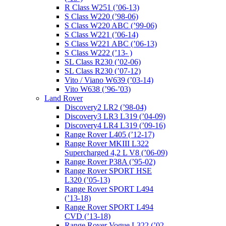
R Class W251 (’06-13)
S Class W220 (’98-06)
S Class W220 ABC (’99-06)
S Class W221 (’06-14)
S Class W221 ABC (’06-13)
S Class W222 (’13- )
SL Class R230 (’02-06)
SL Class R230 (’07-12)
Vito / Viano W639 (’03-14)
Vito W638 (’96-’03)
Land Rover
Discovery2 LR2 (’98-04)
Discovery3 LR3 L319 (’04-09)
Discovery4 LR4 L319 (’09-16)
Range Rover L405 (’12-17)
Range Rover MKIII L322
Supercharged 4,2 L V8 (’06-09)
Range Rover P38A (’95-02)
Range Rover SPORT HSE
L320 (’05-13)
Range Rover SPORT L494
(’13-18)
Range Rover SPORT L494
CVD (’13-18)
Range Rover Vogue L322 (’02-