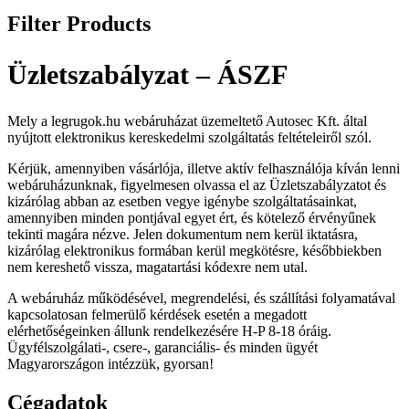
Filter Products
Üzletszabályzat – ÁSZF
Mely a legrugok.hu webáruházat üzemeltető Autosec Kft. által
nyújtott elektronikus kereskedelmi szolgáltatás feltételeiről szól.
Kérjük, amennyiben vásárlója, illetve aktív felhasználója kíván lenni
webáruházunknak, figyelmesen olvassa el az Üzletszabályzatot és
kizárólag abban az esetben vegye igénybe szolgáltatásainkat,
amennyiben minden pontjával egyet ért, és kötelező érvényűnek
tekinti magára nézve. Jelen dokumentum nem kerül iktatásra,
kizárólag elektronikus formában kerül megkötésre, későbbiekben
nem kereshető vissza, magatartási kódexre nem utal.
A webáruház működésével, megrendelési, és szállítási folyamatával
kapcsolatosan felmerülő kérdések esetén a megadott
elérhetőségeinken állunk rendelkezésére H-P 8-18 óráig.
Ügyfélszolgálati-, csere-, garanciális- és minden ügyét
Magyarországon intézzük, gyorsan!
Cégadatok