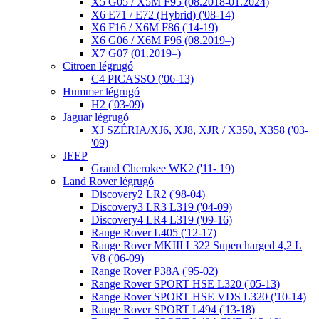
X5 G05 / X5M F95 (08.2018-01.2024)
X6 E71 / E72 (Hybrid) ('08-14)
X6 F16 / X6M F86 ('14-19)
X6 G06 / X6M F96 (08.2019–)
X7 G07 (01.2019–)
Citroen légrugó
C4 PICASSO ('06-13)
Hummer légrugó
H2 ('03-09)
Jaguar légrugó
XJ SZÉRIA/XJ6, XJ8, XJR / X350, X358 ('03-
'09)
JEEP
Grand Cherokee WK2 ('11- 19)
Land Rover légrugó
Discovery2 LR2 ('98-04)
Discovery3 LR3 L319 ('04-09)
Discovery4 LR4 L319 ('09-16)
Range Rover L405 ('12-17)
Range Rover MKIII L322 Supercharged 4,2 L
V8 ('06-09)
Range Rover P38A ('95-02)
Range Rover SPORT HSE L320 ('05-13)
Range Rover SPORT HSE VDS L320 ('10-14)
Range Rover SPORT L494 ('13-18)