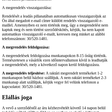
A megrendelés visszaigazolása:
Rendelését a leadás pillanatában automatikusan visszaigazoljuk az
Ön által megadott e-mail címre küldött rendelés visszaigazoló e-
maillel. Amennyiben ez nem történik meg, úgy a megrendelést nem
kaptuk meg és nem történt szerződéskötés, kérjük, ha nem kapott
automatikus visszaigazoló e-mailt, keressen meg minket az alábbi
telefonszámon: 30/520-1481.
A megrendelés feldolgozása:
A megrendelések feldolgozása munkanapokon 8-15 óráig történik.
Természetesen a vásárlók ezen időintervallumon kívül is leadhatják
a megrendelését, mely a következő napon kerül feldolgozásra.
A megrendelés teljesítése:
A raktári megrendelt termékeket 1-2
munkanapon belül házhoz szállítjuk. A nem raktári termékeket 2-3
munkanap alatt szállítjuk, kérjük vegye fel velünk telefonon a
kapcsolatot: 30/520-1481.
Elállás joga
A vevő a szerződéstől az áru kézhezvételét követő 14 napon belül