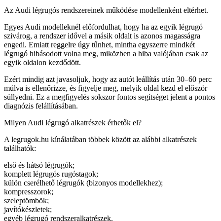
Az Audi légrugós rendszereinek működése modellenként eltérhet.
Egyes Audi modelleknél előfordulhat, hogy ha az egyik légrugó
szivárog, a rendszer idővel a másik oldalt is azonos magasságra
engedi. Emiatt reggelre úgy tűnhet, mintha egyszerre mindkét
légrugó hibásodott volna meg, miközben a hiba valójában csak az
egyik oldalon kezdődött.
Ezért mindig azt javasoljuk, hogy az autót leállítás után 30–60 perc
múlva is ellenőrizze, és figyelje meg, melyik oldal kezd el először
süllyedni. Ez a megfigyelés sokszor fontos segítséget jelent a pontos
diagnózis felállításában.
Milyen Audi légrugó alkatrészek érhetők el?
A legrugok.hu kínálatában többek között az alábbi alkatrészek
találhatók:
első és hátsó légrugók;
komplett légrugós rugóstagok;
külön cserélhető légrugók (bizonyos modellekhez);
kompresszorok;
szeleptömbök;
javítókészletek;
egyéb légrugó rendszeralkatrészek.