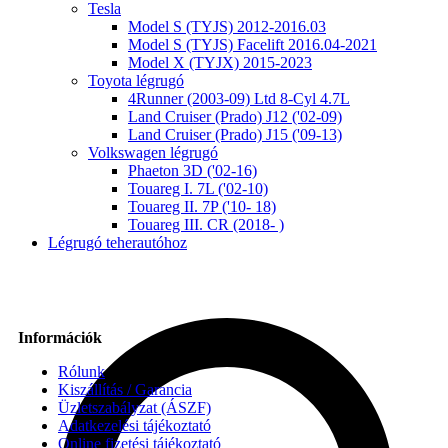
Tesla
Model S (TYJS) 2012-2016.03
Model S (TYJS) Facelift 2016.04-2021
Model X (TYJX) 2015-2023
Toyota légrugó
4Runner (2003-09) Ltd 8-Cyl 4.7L
Land Cruiser (Prado) J12 ('02-09)
Land Cruiser (Prado) J15 ('09-13)
Volkswagen légrugó
Phaeton 3D ('02-16)
Touareg I. 7L ('02-10)
Touareg II. 7P ('10- 18)
Touareg III. CR (2018- )
Légrugó teherautóhoz
Információk
Rólunk
Kiszállítás / Garancia
Üzletszabályzat (ÁSZF)
Adatkezelési tájékoztató
Online fizetési tájékoztató