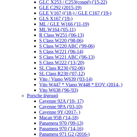
GLC X253 / C253(coupé) ('15-22)
GLE C292 (2015-19)
GLE V167 (('18-) / GLE C167 ('19-)
GLS X167 ('19-)
ML / GLE W166 ('11-19)
ML W164 ('05-11)
R Class W251 ('06-13)
S Class W220 ('98-06)
S Class W220 ABC ('99-06)
S Class W221 ('06-14)
S Class W221 ABC ('06-13)
S Class W222 ('13-'20)
SL Class R230 ('02-06)
SL Class R230 ('07-12)
Vito / Viano W639 ('03-14)
Vito W447 * Viano W448 * EQV (2014- )
Vito W638 ('96-'03)
Porsche légrugó
Cayenne 92A ('10- 17)
Cayenne 9PA ('03-10)
Cayenne 9Y (2017- )
Macan 95B ('14-18)
Panamera 970 ('09-13)
Panamera 970 ('14-16)
Panamera 971 G2 (2016-)