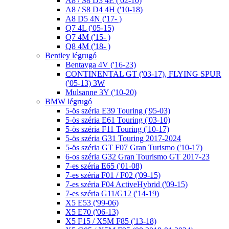
A8 / S8 D3 4E ('02-10)
A8 / S8 D4 4H ('10-18)
A8 D5 4N ('17- )
Q7 4L ('05-15)
Q7 4M ('15- )
Q8 4M ('18- )
Bentley légrugó
Bentayga 4V ('16-23)
CONTINENTAL GT ('03-17), FLYING SPUR
('05-13) 3W
Mulsanne 3Y ('10-20)
BMW légrugó
5-ös széria E39 Touring ('95-03)
5-ös széria E61 Touring ('03-10)
5-ös széria F11 Touring ('10-17)
5-ös széria G31 Touring 2017-2024
5-ös széria GT F07 Gran Turismo ('10-17)
6-os széria G32 Gran Tourismo GT 2017-23
7-es széria E65 ('01-08)
7-es széria F01 / F02 ('09-15)
7-es széria F04 ActiveHybrid ('09-15)
7-es széria G11/G12 ('14-19)
X5 E53 ('99-06)
X5 E70 ('06-13)
X5 F15 / X5M F85 ('13-18)