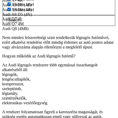
Audi A7 4K
Hidden label
Audi A8 D3 (4E)
Audi A8 D4 (4H)
Hidden label
Audi A8 D5 (4N)
Audi Q7 4L
Search
Audi Q7 4M
Audi Q8 (4M8)
Nem minden felszereltségi szint rendelkezik légrugós futóművel,
ezért alkatrész rendelése előtt mindig érdemes az autó pontos adatai
vagy alvázszáma alapján ellenőrizni a megfelelő típust.
Hogyan működik az Audi légrugós futómű?
Az Audi légrugós rendszere több egymással összehangolt
alkatrészből áll:
légrugók,
lengéscsillapítók,
kompresszor,
szeleptömb,
légtartály,
szintérzékelők,
elektronikus vezérlőegység.
A rendszer folyamatosan figyeli a karosszéria magasságát, és
szükség esetén automatikusan emeli vagy süllyeszti az autót.