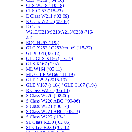
CLS W219 (’04-10)
CLS W218 (’10-18)
CLS C257 (’18-23)
E Class W211 (’02-09)
E Class W212 (’09-16)
E Class
W213/C213/S213/A213/C238 (’16-
23)
EQC N293 (’19-)
GLC X253 / C253(coupé) (’15-22)
GL X164 (’06-12)
GL / GLS X166 (’13-19)
GLS X167 (’19-)
ML W164 (’05-11)
ML / GLE W166 (’11-19)
GLE C292 (2015-19)
GLE V167 ((’18-) / GLE C167 (’19-)
R Class W251 (’06-13)
S Class W220 (’98-06)
S Class W220 ABC (’99-06)
S Class W221 (’06-14)
S Class W221 ABC (’06-13)
S Class W222 (’13- )
SL Class R230 (’02-06)
SL Class R230 (’07-12)