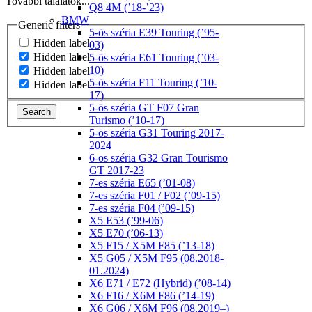
További találatok...
Q8 4M (’18-’23)
BMW
Generic filters
5-ös széria E39 Touring (’95-
Hidden label
03)
Hidden label
5-ös széria E61 Touring (’03-
10)
Hidden label
5-ös széria F11 Touring (’10-
Hidden label
17)
5-ös széria GT F07 Gran
Search
Turismo (’10-17)
5-ös széria G31 Touring 2017-
2024
6-os széria G32 Gran Tourismo
GT 2017-23
7-es széria E65 (’01-08)
7-es széria F01 / F02 (’09-15)
7-es széria F04 (’09-15)
X5 E53 (’99-06)
X5 E70 (’06-13)
X5 F15 / X5M F85 (’13-18)
X5 G05 / X5M F95 (08.2018-
01.2024)
X6 E71 / E72 (Hybrid) (’08-14)
X6 F16 / X6M F86 (’14-19)
X6 G06 / X6M F96 (08.2019–)