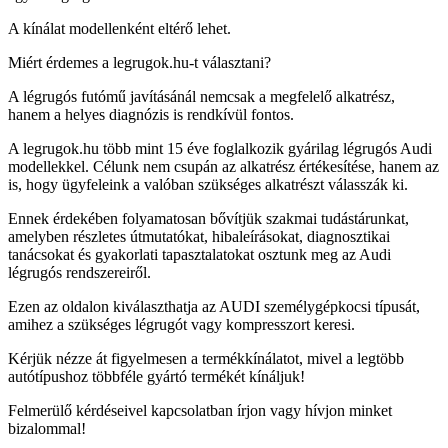
A kínálat modellenként eltérő lehet.
Miért érdemes a legrugok.hu-t választani?
A légrugós futómű javításánál nemcsak a megfelelő alkatrész,
hanem a helyes diagnózis is rendkívül fontos.
A legrugok.hu több mint 15 éve foglalkozik gyárilag légrugós Audi
modellekkel. Célunk nem csupán az alkatrész értékesítése, hanem az
is, hogy ügyfeleink a valóban szükséges alkatrészt válasszák ki.
Ennek érdekében folyamatosan bővítjük szakmai tudástárunkat,
amelyben részletes útmutatókat, hibaleírásokat, diagnosztikai
tanácsokat és gyakorlati tapasztalatokat osztunk meg az Audi
légrugós rendszereiről.
Ezen az oldalon kiválaszthatja az AUDI személygépkocsi típusát,
amihez a szükséges légrugót vagy kompresszort keresi.
Kérjük nézze át figyelmesen a termékkínálatot, mivel a legtöbb
autótípushoz többféle gyártó termékét kínáljuk!
Felmerülő kérdéseivel kapcsolatban írjon vagy hívjon minket
bizalommal!