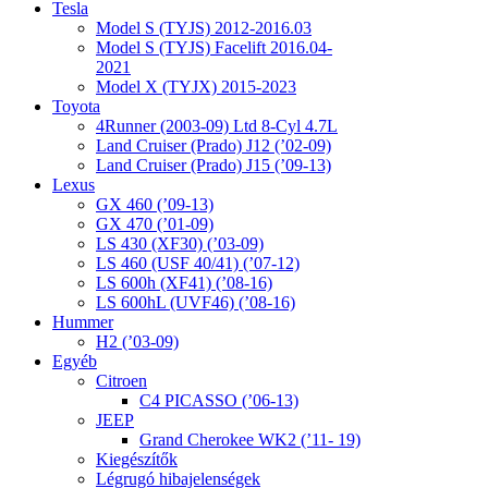
Tesla
Model S (TYJS) 2012-2016.03
Model S (TYJS) Facelift 2016.04-
2021
Model X (TYJX) 2015-2023
Toyota
4Runner (2003-09) Ltd 8-Cyl 4.7L
Land Cruiser (Prado) J12 (’02-09)
Land Cruiser (Prado) J15 (’09-13)
Lexus
GX 460 (’09-13)
GX 470 (’01-09)
LS 430 (XF30) (’03-09)
LS 460 (USF 40/41) (’07-12)
LS 600h (XF41) (’08-16)
LS 600hL (UVF46) (’08-16)
Hummer
H2 (’03-09)
Egyéb
Citroen
C4 PICASSO (’06-13)
JEEP
Grand Cherokee WK2 (’11- 19)
Kiegészítők
Légrugó hibajelenségek