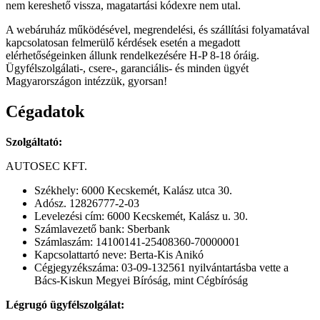
nem kereshető vissza, magatartási kódexre nem utal.
A webáruház működésével, megrendelési, és szállítási folyamatával
kapcsolatosan felmerülő kérdések esetén a megadott
elérhetőségeinken állunk rendelkezésére H-P 8-18 óráig.
Ügyfélszolgálati-, csere-, garanciális- és minden ügyét
Magyarországon intézzük, gyorsan!
Cégadatok
Szolgáltató:
AUTOSEC KFT.
Székhely: 6000 Kecskemét, Kalász utca 30.
Adósz. 12826777-2-03
Levelezési cím: 6000 Kecskemét, Kalász u. 30.
Számlavezető bank: Sberbank
Számlaszám: 14100141-25408360-70000001
Kapcsolattartó neve: Berta-Kis Anikó
Cégjegyzékszáma: 03-09-132561 nyilvántartásba vette a
Bács-Kiskun Megyei Bíróság, mint Cégbíróság
Légrugó ügyfélszolgálat: