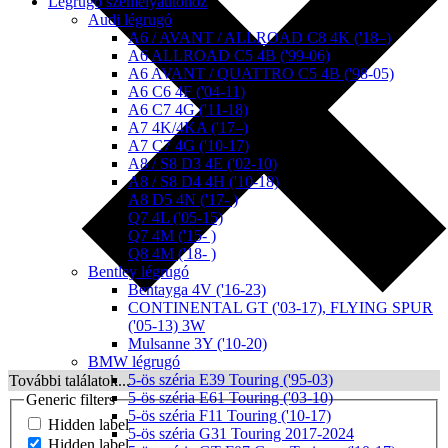
Légrugó személyautóhoz
Audi légrugó
A6 / AVANT / ALLROAD C8 4K ('18–)
A6 ALLROAD C5 4B ('99-06)
A6 AVANT / QUATTRO C5 4B ('98-05)
A6 C6 4F ('04-11)
A6 C7 4G ('11-18)
A7 4K/4KA ('17–)
A7 C7 4G ('10-17)
A8 / S8 D3 4E ('02-10)
A8 / S8 D4 4H ('10-18)
A8 D5 4N ('17- )
Q7 4L ('05-15)
Q7 4M ('15- )
Q8 4M ('18- )
Bentley légrugó
Bentayga 4V ('16-23)
CONTINENTAL GT ('03-17), FLYING SPUR
('05-13) 3W
Mulsanne 3Y ('10-20)
BMW légrugó
5-ös széria E39 Touring ('95-03)
További találatok...
5-ös széria E61 Touring ('03-10)
Generic filters
5-ös széria F11 Touring ('10-17)
Hidden label
5-ös széria G31 Touring 2017-2024
Hidden label