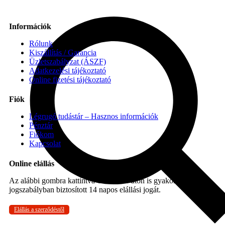
Információk
Rólunk
Kiszállítás / Garancia
Üzletszabályzat (ÁSZF)
Adatkezelési tájékoztató
Online fizetési tájékoztató
Fiók
Légrugó tudástár – Hasznos információk
Pénztár
Fiókom
Kapcsolat
Online elállás
Az alábbi gombra kattintva Ön online úton is gyakorolhatja a
jogszabályban biztosított 14 napos elállási jogát.
Elállás a szerződéstől