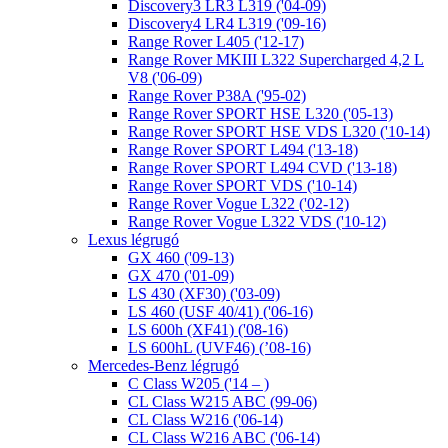
Discovery3 LR3 L319 ('04-09)
Discovery4 LR4 L319 ('09-16)
Range Rover L405 ('12-17)
Range Rover MKIII L322 Supercharged 4,2 L
V8 ('06-09)
Range Rover P38A ('95-02)
Range Rover SPORT HSE L320 ('05-13)
Range Rover SPORT HSE VDS L320 ('10-14)
Range Rover SPORT L494 ('13-18)
Range Rover SPORT L494 CVD ('13-18)
Range Rover SPORT VDS ('10-14)
Range Rover Vogue L322 ('02-12)
Range Rover Vogue L322 VDS ('10-12)
Lexus légrugó
GX 460 ('09-13)
GX 470 ('01-09)
LS 430 (XF30) ('03-09)
LS 460 (USF 40/41) ('06-16)
LS 600h (XF41) ('08-16)
LS 600hL (UVF46) (’08-16)
Mercedes-Benz légrugó
C Class W205 ('14 – )
CL Class W215 ABC (99-06)
CL Class W216 ('06-14)
CL Class W216 ABC ('06-14)