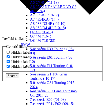
A6 C7 4G (’11-18)
A6 / AVANT / ALLROAD C8
4K (’18–)
A7 C7 4G (’10-17)
A7 4K/4KA (’17–)
A8 / S8 D3 4E (’02-10)
A8 / S8 D4 4H (’10-18)
Q7 4L (’05-15)
Q7 4M (’16- )
További találatok...
Q8 4M (’18-’23)
BMW
Generic filters
5-ös széria E39 Touring (’95-
Hidden label
03)
Hidden label
5-ös széria E61 Touring (’03-
10)
Hidden label
5-ös széria F11 Touring (’10-
Hidden label
17)
5-ös széria GT F07 Gran
Search
Turismo (’10-17)
5-ös széria G31 Touring 2017-
2024
6-os széria G32 Gran Tourismo
GT 2017-23
7-es széria E65 (’01-08)
7-es széria F01 / F02 (’09-15)