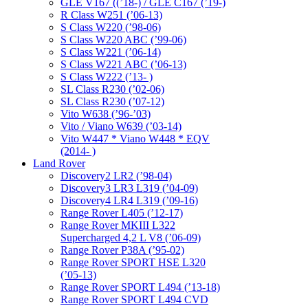
GLE V167 ((’18-) / GLE C167 (’19-)
R Class W251 (’06-13)
S Class W220 (’98-06)
S Class W220 ABC (’99-06)
S Class W221 (’06-14)
S Class W221 ABC (’06-13)
S Class W222 (’13- )
SL Class R230 (’02-06)
SL Class R230 (’07-12)
Vito W638 (’96-’03)
Vito / Viano W639 (’03-14)
Vito W447 * Viano W448 * EQV
(2014- )
Land Rover
Discovery2 LR2 (’98-04)
Discovery3 LR3 L319 (’04-09)
Discovery4 LR4 L319 (’09-16)
Range Rover L405 (’12-17)
Range Rover MKIII L322
Supercharged 4,2 L V8 (’06-09)
Range Rover P38A (’95-02)
Range Rover SPORT HSE L320
(’05-13)
Range Rover SPORT L494 (’13-18)
Range Rover SPORT L494 CVD