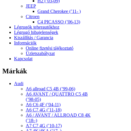
H2 (’03-09)
JEEP
Grand Cherokee (’11- )
Citroen
C4 PICASSO (’06-13)
Légrugók teherautókhoz
Légrugó hibajelenségek
Kiszállítás / Garancia
Információk
Online fizetési tájékoztató
Üzletszabályzat
Kapcsolat
Márkák
Audi
A6 allroad C5 4B (’99-06)
A6 AVANT / QUATTRO C5 4B
(’98-05)
A6 C6 4F (’04-11)
A6 C7 4G (’11-18)
A6 / AVANT / ALLROAD C8 4K
(’18–)
A7 C7 4G (’10-17)
A7 4K/4KA (’17–)