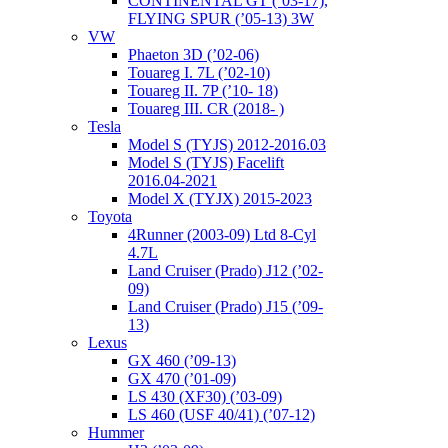
CONTINENTAL GT (’03-17),
FLYING SPUR (’05-13) 3W
VW
Phaeton 3D (’02-06)
Touareg I. 7L (’02-10)
Touareg II. 7P (’10- 18)
Touareg III. CR (2018- )
Tesla
Model S (TYJS) 2012-2016.03
Model S (TYJS) Facelift
2016.04-2021
Model X (TYJX) 2015-2023
Toyota
4Runner (2003-09) Ltd 8-Cyl
4.7L
Land Cruiser (Prado) J12 (’02-
09)
Land Cruiser (Prado) J15 (’09-
13)
Lexus
GX 460 (’09-13)
GX 470 (’01-09)
LS 430 (XF30) (’03-09)
LS 460 (USF 40/41) (’07-12)
Hummer