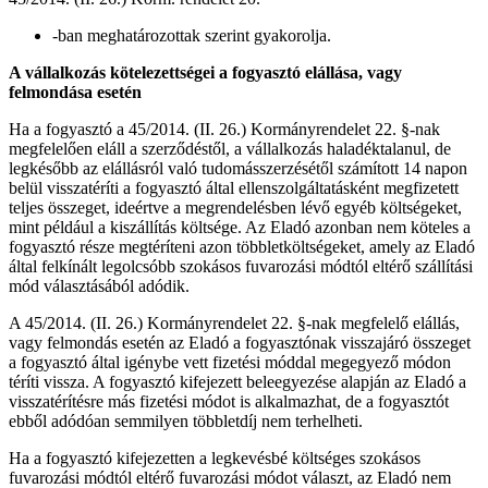
-ban meghatározottak szerint gyakorolja.
A vállalkozás kötelezettségei a fogyasztó elállása, vagy
felmondása esetén
Ha a fogyasztó a 45/2014. (II. 26.) Kormányrendelet 22. §-nak
megfelelően eláll a szerződéstől, a vállalkozás haladéktalanul, de
legkésőbb az elállásról való tudomásszerzésétől számított 14 napon
belül visszatéríti a fogyasztó által ellenszolgáltatásként megfizetett
teljes összeget, ideértve a megrendelésben lévő egyéb költségeket,
mint például a kiszállítás költsége. Az Eladó azonban nem köteles a
fogyasztó része megtéríteni azon többletköltségeket, amely az Eladó
által felkínált legolcsóbb szokásos fuvarozási módtól eltérő szállítási
mód választásából adódik.
A 45/2014. (II. 26.) Kormányrendelet 22. §-nak megfelelő elállás,
vagy felmondás esetén az Eladó a fogyasztónak visszajáró összeget
a fogyasztó által igénybe vett fizetési móddal megegyező módon
téríti vissza. A fogyasztó kifejezett beleegyezése alapján az Eladó a
visszatérítésre más fizetési módot is alkalmazhat, de a fogyasztót
ebből adódóan semmilyen többletdíj nem terhelheti.
Ha a fogyasztó kifejezetten a legkevésbé költséges szokásos
fuvarozási módtól eltérő fuvarozási módot választ, az Eladó nem