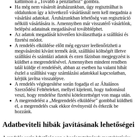
kattintson a „Tovább a pénztárhoz” gombra.
Ha még nem vásárolt áruházunkban, úgy regisztrálhat is
oldalunkon így a következő vásárlásnál nem kell megadnia a
vásárlási adatokat. Áruházunkban lehetőség van regisztráció
nélküli vásárlására is. Amennyiben már visszatérő vásárlónk,
belépési adatainak megadásával továbbléphet.
Az adatok megadását követően kiválaszthatja a szállítási és
fizetési módot.
A rendelés elküldése előtt még egyszer leellenőrizheti a
megvásárolni kívánt termék árát, szállítási költségét illetve
szállítási és számlázi adatok és ezen fázisban megjegyzést is
küldhet a megrendelésével. Amennyiben mindent rendben
talál küldje el rendelését, abban az esetben ha valami hibát
észlel a szállítási vagy számlázási adatokkal kapcsolatban,
kérjük javítsa visszalépve.
A rendelés véglegesítése során fogadja el az Általános
Szerződési Feltételeket, mellyel kijelenti, hogy tudomásul
veszi, hogy rendelése fizetési kötelezettséget von maga után.
A megrendelést a „Megrendelés elküldése” gombbal küldheti
el, a megrendelés csak ekkor érvényesül és érkezik be
hozzánk.
Adatbeviteli hibák javításának lehetőségei