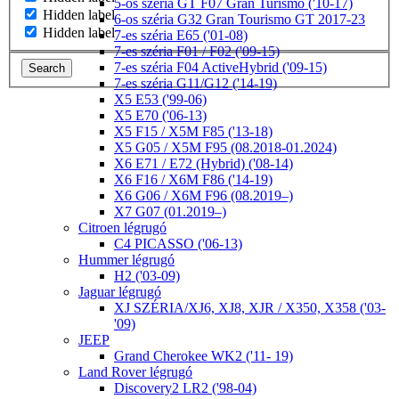
5-ös széria GT F07 Gran Turismo ('10-17)
Hidden label
6-os széria G32 Gran Tourismo GT 2017-23
Hidden label
7-es széria E65 ('01-08)
7-es széria F01 / F02 ('09-15)
7-es széria F04 ActiveHybrid ('09-15)
Search
7-es széria G11/G12 ('14-19)
X5 E53 ('99-06)
X5 E70 ('06-13)
X5 F15 / X5M F85 ('13-18)
X5 G05 / X5M F95 (08.2018-01.2024)
X6 E71 / E72 (Hybrid) ('08-14)
X6 F16 / X6M F86 ('14-19)
X6 G06 / X6M F96 (08.2019–)
X7 G07 (01.2019–)
Citroen légrugó
C4 PICASSO ('06-13)
Hummer légrugó
H2 ('03-09)
Jaguar légrugó
XJ SZÉRIA/XJ6, XJ8, XJR / X350, X358 ('03-
'09)
JEEP
Grand Cherokee WK2 ('11- 19)
Land Rover légrugó
Discovery2 LR2 ('98-04)