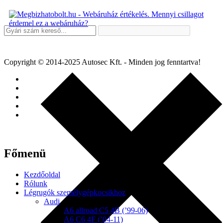
Copyright © 2014-2025 Autosec Kft. - Minden jog fenntartva!
Főmenü
Kezdőoldal
Rólunk
Légrugók személygépkocsikhoz
Audi
A6 allroad C5 4B (’99-06)
A6 C6 4F (’04-11)