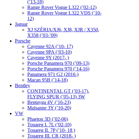
(’13-18)
Range Rover Vogue L322 (’02-12)
Range Rover Vogue L322 VDS (’10-
12)
Jaguar
XJ SZÉRIA/XJ6, XJ8, XJR / X350,
X358 (’03-’09)
Porsche
Cayenne 92A (’10- 17)
Cayenne 9PA (’03-10)
Cayenne 9Y (2017- )
Porsche Panamera 970 (’09-13)
Porsche Panamera 970 (’14-16)
Panamera 971 G2 (2016-)
Macan 95B (’14-18)
Bentley
CONTINENTAL GT (’03-17),
FLYING SPUR (’05-13) 3W
Bentayga 4V (’16-23)
Mulsanne 3Y (’10-20)
VW
Phaeton 3D (’02-06)
Touareg I. 7L (’02-10)
Touareg II. 7P (’10- 18 )
Touareg III. CR (2018- )