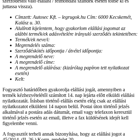
szerződéstől való elállási / felmondási szándék esetén töltse ki és
juttassa vissza).
Címzett: Autosec Kft. – legrugok.hu Cím: 6000 Kecskemét,
Kalász u. 30.
Alulírott kijelentem, hogy gyakorlom elállási jogomat az
alábbi termék/ek adásvételére irányuló szerződés tekintetében:
Termék/ek neve/i:
Megrendelés száma:
Szerződéskötés időpontja / átvétel időpontja:
A megrendelő neve:
A megrendelő címe:
A megrendelő aláírása: (kizárólag papíron tett nyilatkozat
esetén)
Kelt:
Fogyasztó határidőben gyakorolja elállási jogát, amennyiben a
termék kézhezvételétől számított 14. nap lejárta előtt elküldi elállási
nyilatkozatát. Írásban történő elállás esetén elég csak az elállási
nyilatkozatot elküldeni 14 napon belül. Postai úton történő jelzés
alkalmával a postára adás dátumát, email vagy telefaxon keresztül
történő jelzés esetén az email, illetve a fax küldésének idejét kell
figyelembe venni.
A fogyasztót terheli annak bizonyítása, hogy az elállási jogot a
45/2014. (II. 26.) Korm. rendelet 20.