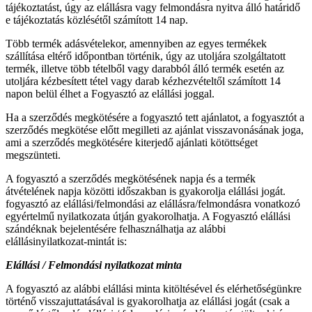
tájékoztatást, úgy az elállásra vagy felmondásra nyitva álló határidő
e tájékoztatás közlésétől számított 14 nap.
Több termék adásvételekor, amennyiben az egyes termékek
szállítása eltérő időpontban történik, úgy az utoljára szolgáltatott
termék, illetve több tételből vagy darabból álló termék esetén az
utoljára kézbesített tétel vagy darab kézhezvételtől számított 14
napon belül élhet a Fogyasztó az elállási joggal.
Ha a szerződés megkötésére a fogyasztó tett ajánlatot, a fogyasztót a
szerződés megkötése előtt megilleti az ajánlat visszavonásának joga,
ami a szerződés megkötésére kiterjedő ajánlati kötöttséget
megszünteti.
A fogyasztó a szerződés megkötésének napja és a termék
átvételének napja közötti időszakban is gyakorolja elállási jogát.
fogyasztó az elállási/felmondási az elállásra/felmondásra vonatkozó
egyértelmű nyilatkozata útján gyakorolhatja. A Fogyasztó elállási
szándéknak bejelentésére felhasználhatja az alábbi
elállásinyilatkozat-mintát is:
Elállási / Felmondási nyilatkozat minta
A fogyasztó az alábbi elállási minta kitöltésével és elérhetőségünkre
történő visszajuttatásával is gyakorolhatja az elállási jogát (csak a