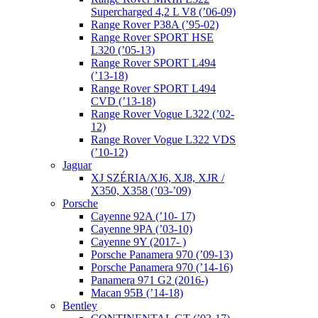
Supercharged 4,2 L V8 (’06-09)
Range Rover P38A (’95-02)
Range Rover SPORT HSE
L320 (’05-13)
Range Rover SPORT L494
(’13-18)
Range Rover SPORT L494
CVD (’13-18)
Range Rover Vogue L322 (’02-
12)
Range Rover Vogue L322 VDS
(’10-12)
Jaguar
XJ SZÉRIA/XJ6, XJ8, XJR /
X350, X358 (’03-’09)
Porsche
Cayenne 92A (’10- 17)
Cayenne 9PA (’03-10)
Cayenne 9Y (2017- )
Porsche Panamera 970 (’09-13)
Porsche Panamera 970 (’14-16)
Panamera 971 G2 (2016-)
Macan 95B (’14-18)
Bentley