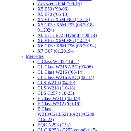
7-es széria F04 (’09-15)
X5 E53 (’99-06)
X5 E70 (’06-13)
X5 F15 / X5M F85 (’13-18)
X5 G05 / X5M F95 (08.2018-
01.2024)
X6 E71 / E72 (Hybrid) (’08-14)
X6 F16 / X6M F86 (’14-19)
X6 G06 / X6M F96 (08.2019–)
X7 G07 (01.2019–)
Mercedes
C Class W205 (’14 – )
CL Class W215 ABC (99-06)
CL Class W216 (’06-14)
CL Class W216 ABC (’06-14)
CLS W219 (’04-10)
CLS W218 (’10-18)
CLS C257 (’18-23)
E Class W211 (’02-09)
E Class W212 (’09-16)
E Class
W213/C213/S213/A213/C238
(’16- 23)
EQC N293 (’19-)
GLC X253 / C253(coupé) (’15-