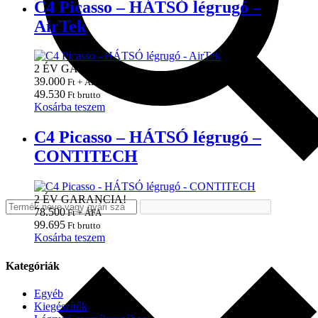
C4 Picasso – HÁTSÓ légrugó –
AirTek
2 ÉV GARANCIA!
39.000
Ft + ÁFA
49.530
Ft brutto
Kosárba teszem
C4 Picasso – HÁTSÓ légrugó –
CONTITECH
2 ÉV GARANCIA!
78.500
Ft + ÁFA
99.695
Ft brutto
Kosárba teszem
Kategóriák
Egyéb
Kiegészítők