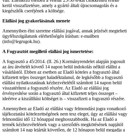
van. Ellenkező esetben a vételár 25-50%-kal csökkentett értéke
kerül visszafizetésre, amely a gyártó általi újracsomagolás és a
kiegészítők cseréjének a költsége.
Elállási jog gyakorlásának menete
Amennyiben élni szeretne elállási jogával, annak jelzését megteheti
ügyfélszolgálatunk elérhetőségén írásban: e-mailben
(info@legrugok.hu).
A Fogyasztót megillető elállási jog ismertetése:
A fogyasztó a 45/2014. (II. 26.) Kormányrendelet alapján jogosult
az áru átvételét követő 14 napon belül indokolás nélkül elállni a
vásárlástól. Ebben az esetben az Eladó köteles a fogyasztó által
kifizetett teljes összeget haladéktalanul, de legkésőbb a fogyasztó
elállási nyilatkozatának kézhezvételétől számított 14 napon belül
visszatéríteni a fogyasztó részére. Az Eladó az elállási jog
érvényesítése során a fogyasztó által kifizetett teljes összeget –
ideértve a kiszállítási költséget is – visszafizeti a fogyasztó részére.
Amennyiben az Eladó az elállási vagy felmondási jogra vonatkozó
tájékoztatási kötelezettségének nem tesz eleget, úgy az elállási vagy
felmondási idő 12 hónappal meghosszabbodik. Ha az Eladó a
termék kézhezvételének vagy a szerződés megkötésének napjától
számított 14 nap lejártát követően, de 12 hónapon belül megadja a