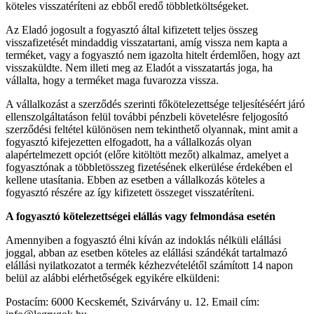
köteles visszatéríteni az ebből eredő többletköltségeket.
Az Eladó jogosult a fogyasztó által kifizetett teljes összeg
visszafizetését mindaddig visszatartani, amíg vissza nem kapta a
terméket, vagy a fogyasztó nem igazolta hitelt érdemlően, hogy azt
visszaküldte. Nem illeti meg az Eladót a visszatartás joga, ha
vállalta, hogy a terméket maga fuvarozza vissza.
A vállalkozást a szerződés szerinti főkötelezettsége teljesítéséért járó
ellenszolgáltatáson felül további pénzbeli követelésre feljogosító
szerződési feltétel különösen nem tekinthető olyannak, mint amit a
fogyasztó kifejezetten elfogadott, ha a vállalkozás olyan
alapértelmezett opciót (előre kitöltött mezőt) alkalmaz, amelyet a
fogyasztónak a többletösszeg fizetésének elkerülése érdekében el
kellene utasítania. Ebben az esetben a vállalkozás köteles a
fogyasztó részére az így kifizetett összeget visszatéríteni.
A fogyasztó kötelezettségei elállás vagy felmondása esetén
Amennyiben a fogyasztó élni kíván az indoklás nélküli elállási
joggal, abban az esetben köteles az elállási szándékát tartalmazó
elállási nyilatkozatot a termék kézhezvételétől számított 14 napon
belül az alábbi elérhetőségek egyikére elküldeni:
Postacím: 6000 Kecskemét, Szivárvány u. 12. Email cím: