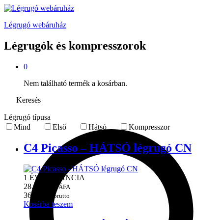
Légrugó webáruház
Légrugók és kompresszorok
0
Nem található termék a kosárban.
Keresés
Légrugó típusa
Mind
Első
Hátsó
Kompresszor
C4 Picasso – HÁTSÓ légrugó CN
1 ÉV GARANCIA
28.346
Ft + ÁFA
36.000
Ft brutto
Kosárba teszem