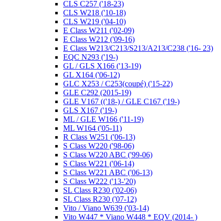
CLS C257 ('18-23)
CLS W218 ('10-18)
CLS W219 ('04-10)
E Class W211 ('02-09)
E Class W212 ('09-16)
E Class W213/C213/S213/A213/C238 ('16- 23)
EQC N293 ('19-)
GL / GLS X166 ('13-19)
GL X164 ('06-12)
GLC X253 / C253(coupé) ('15-22)
GLE C292 (2015-19)
GLE V167 (('18-) / GLE C167 ('19-)
GLS X167 ('19-)
ML / GLE W166 ('11-19)
ML W164 ('05-11)
R Class W251 ('06-13)
S Class W220 ('98-06)
S Class W220 ABC ('99-06)
S Class W221 ('06-14)
S Class W221 ABC ('06-13)
S Class W222 ('13-'20)
SL Class R230 ('02-06)
SL Class R230 ('07-12)
Vito / Viano W639 ('03-14)
Vito W447 * Viano W448 * EQV (2014- )