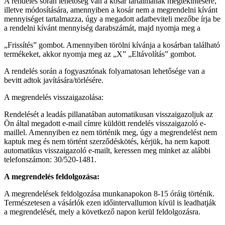
A rendelés során lehetőség van a kosár tartalmának megtekintésére,
illetve módosítására, amennyiben a kosár nem a megrendelni kívánt
mennyiséget tartalmazza, úgy a megadott adatbeviteli mezőbe írja be
a rendelni kívánt mennyiség darabszámát, majd nyomja meg a
„Frissítés” gombot. Amennyiben törölni kívánja a kosárban található
termékeket, akkor nyomja meg az „X” „Eltávolítás” gombot.
A rendelés során a fogyasztónak folyamatosan lehetősége van a
bevitt adtok javítására/törlésére.
A megrendelés visszaigazolása:
Rendelését a leadás pillanatában automatikusan visszaigazoljuk az
Ön által megadott e-mail címre küldött rendelés visszaigazoló e-
maillel. Amennyiben ez nem történik meg, úgy a megrendelést nem
kaptuk meg és nem történt szerződéskötés, kérjük, ha nem kapott
automatikus visszaigazoló e-mailt, keressen meg minket az alábbi
telefonszámon: 30/520-1481.
A megrendelés feldolgozása:
A megrendelések feldolgozása munkanapokon 8-15 óráig történik.
Természetesen a vásárlók ezen időintervallumon kívül is leadhatják
a megrendelését, mely a következő napon kerül feldolgozásra.