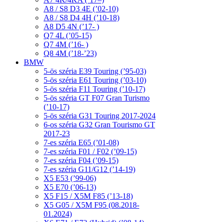
A8 / S8 D3 4E (’02-10)
A8 / S8 D4 4H (’10-18)
A8 D5 4N (’17- )
Q7 4L (’05-15)
Q7 4M (’16- )
Q8 4M (’18-’23)
BMW
5-ös széria E39 Touring (’95-03)
5-ös széria E61 Touring (’03-10)
5-ös széria F11 Touring (’10-17)
5-ös széria GT F07 Gran Turismo
(’10-17)
5-ös széria G31 Touring 2017-2024
6-os széria G32 Gran Tourismo GT
2017-23
7-es széria E65 (’01-08)
7-es széria F01 / F02 (’09-15)
7-es széria F04 (’09-15)
7-es széria G11/G12 (’14-19)
X5 E53 (’99-06)
X5 E70 (’06-13)
X5 F15 / X5M F85 (’13-18)
X5 G05 / X5M F95 (08.2018-
01.2024)