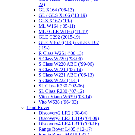
22)
GL X164 (’06-12)
GL / GLS X166 (’13-19)
GLS X167 (’19-)
ML W164 (’05-11)
ML / GLE W166 (’11-19)
GLE C292 (2015-19)
GLE V167 ((’18-) / GLE C167
(’19-)
R Class W251 (’06-13)
S Class W220 (’98-06)
S Class W220 ABC (’99-06)
S Class W221 (’06-14)
S Class W221 ABC (’06-13)
S Class W222 (’13- )
SL Class R230 (’02-06)
SL Class R230 (’07-12)
Vito / Viano W639 (’03-14)
Vito W638 (’96-’03)
Land Rover
Discovery2 LR2 (’98-04)
Discovery3 LR3 L319 (’04-09)
Discovery4 LR4 L319 (’09-16)
Range Rover L405 (’12-17)
Range Rover MKIII L322