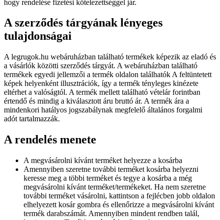
hogy rendelése fizetési kötelezettséggel jár.
A szerződés tárgyának lényeges
tulajdonságai
A legrugok.hu webáruházban található termékek képezik az eladó és
a vásárlók közötti szerződés tárgyát. A webáruházban található
termékek egyedi jellemzői a termék oldalon találhatók A feltüntetett
képek helyenként illusztrációk, így a termék tényleges kinézete
eltérhet a valóságtól. A termék mellett található vételár forintban
értendő és mindig a kiválasztott áru bruttó ár. A termék ára a
mindenkori hatályos jogszabálynak megfelelő általános forgalmi
adót tartalmazzák.
A rendelés menete
A megvásárolni kívánt terméket helyezze a kosárba
Amennyiben szeretne további terméket kosárba helyezni
keresse meg a többi terméket és tegye a kosárba a még
megvásárolni kívánt terméket/termékeket. Ha nem szeretne
további terméket vásárolni, kattintson a fejlécben jobb oldalon
elhelyezett kosár gombra és ellenőrizze a megvásárolni kívánt
termék darabszámát. Amennyiben mindent rendben talál,