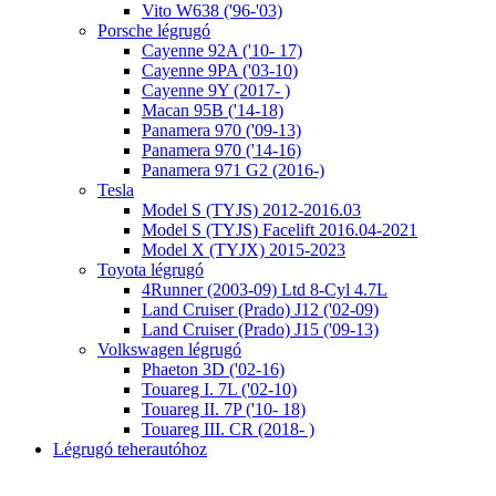
Vito W638 ('96-'03)
Porsche légrugó
Cayenne 92A ('10- 17)
Cayenne 9PA ('03-10)
Cayenne 9Y (2017- )
Macan 95B ('14-18)
Panamera 970 ('09-13)
Panamera 970 ('14-16)
Panamera 971 G2 (2016-)
Tesla
Model S (TYJS) 2012-2016.03
Model S (TYJS) Facelift 2016.04-2021
Model X (TYJX) 2015-2023
Toyota légrugó
4Runner (2003-09) Ltd 8-Cyl 4.7L
Land Cruiser (Prado) J12 ('02-09)
Land Cruiser (Prado) J15 ('09-13)
Volkswagen légrugó
Phaeton 3D ('02-16)
Touareg I. 7L ('02-10)
Touareg II. 7P ('10- 18)
Touareg III. CR (2018- )
Légrugó teherautóhoz