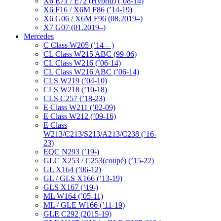
X6 E71 / E72 (Hybrid) (’08-14)
X6 F16 / X6M F86 (’14-19)
X6 G06 / X6M F96 (08.2019–)
X7 G07 (01.2019–)
Mercedes
C Class W205 (’14 – )
CL Class W215 ABC (99-06)
CL Class W216 (’06-14)
CL Class W216 ABC (’06-14)
CLS W219 (’04-10)
CLS W218 (’10-18)
CLS C257 (’18-23)
E Class W211 (’02-09)
E Class W212 (’09-16)
E Class
W213/C213/S213/A213/C238 (’16-
23)
EQC N293 (’19-)
GLC X253 / C253(coupé) (’15-22)
GL X164 (’06-12)
GL / GLS X166 (’13-19)
GLS X167 (’19-)
ML W164 (’05-11)
ML / GLE W166 (’11-19)
GLE C292 (2015-19)