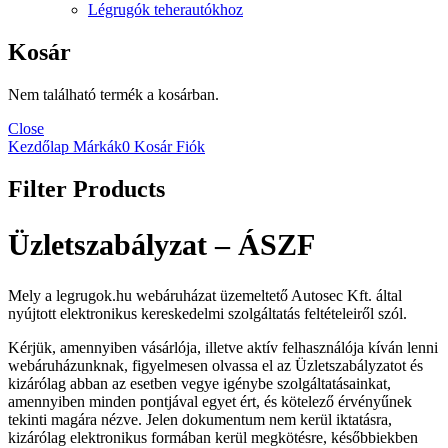
Légrugók teherautókhoz
Kosár
Nem található termék a kosárban.
Close
Kezdőlap
Márkák
0
Kosár
Fiók
Filter Products
Üzletszabályzat – ÁSZF
Mely a legrugok.hu webáruházat üzemeltető Autosec Kft. által
nyújtott elektronikus kereskedelmi szolgáltatás feltételeiről szól.
Kérjük, amennyiben vásárlója, illetve aktív felhasználója kíván lenni
webáruházunknak, figyelmesen olvassa el az Üzletszabályzatot és
kizárólag abban az esetben vegye igénybe szolgáltatásainkat,
amennyiben minden pontjával egyet ért, és kötelező érvényűnek
tekinti magára nézve. Jelen dokumentum nem kerül iktatásra,
kizárólag elektronikus formában kerül megkötésre, későbbiekben