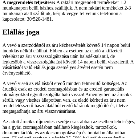
A megrendelés teljesítése:
A raktári megrendelt termékeket 1-2
munkanapon belül házhoz szállítjuk. A nem raktári termékeket 2-3
munkanap alatt szállítjuk, kérjük vegye fel velünk telefonon a
kapcsolatot: 30/520-1481.
Elállás joga
A vevő a szerződéstől az áru kézhezvételét követő 14 napon belül
indoklás nélkül elállhat. Ebben az esetben az eladó a kifizetett
vételárat az áru visszaszolgáltatása után haladéktalanul, de
legkésőbb a visszaszolgáltatást követő 14 napon belül visszatéríti. A
vásárlástól való elállás joga személyes átvétel esetén nem
érvényesíthető.
A vevő viseli az elállásból eredő minden felmerülő költséget. Az
árucikk csak az eredeti csomagolásban és az eredeti garanciális
okmányokkal együtt szolgáltatható vissza! Amennyiben az árucikk
sérült, vagy viseltes állapotban van, az eladó kérheti az áru nem
rendeltetésszerű használatából eredő kárának megtérítését, illetve
megtagadhatja az áru visszavásárlását.
Az adott árucikk díjmentes cseréje csak abban az esetben lehetséges,
ha a gyári csomagolásban található kiegészítők, tartozékok,
dokumentációk, és azok csomagolása ép és bontatlan állapotban