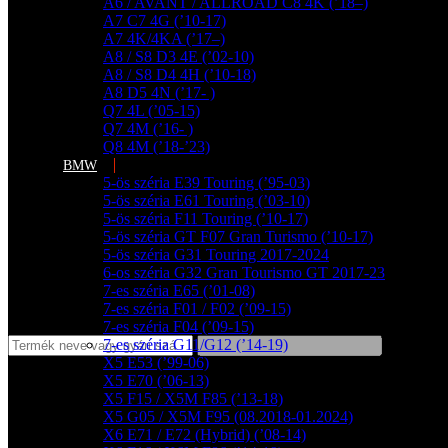
A6 / AVANT / ALLROAD C8 4K (’18–)
A7 C7 4G (’10-17)
A7 4K/4KA (’17–)
A8 / S8 D3 4E (’02-10)
A8 / S8 D4 4H (’10-18)
A8 D5 4N (’17- )
Q7 4L (’05-15)
Q7 4M (’16- )
Q8 4M (’18-’23)
BMW
5-ös széria E39 Touring (’95-03)
5-ös széria E61 Touring (’03-10)
5-ös széria F11 Touring (’10-17)
5-ös széria GT F07 Gran Turismo (’10-17)
5-ös széria G31 Touring 2017-2024
6-os széria G32 Gran Tourismo GT 2017-23
7-es széria E65 (’01-08)
7-es széria F01 / F02 (’09-15)
7-es széria F04 (’09-15)
7-es széria G11/G12 (’14-19)
X5 E53 (’99-06)
X5 E70 (’06-13)
X5 F15 / X5M F85 (’13-18)
X5 G05 / X5M F95 (08.2018-01.2024)
X6 E71 / E72 (Hybrid) (’08-14)