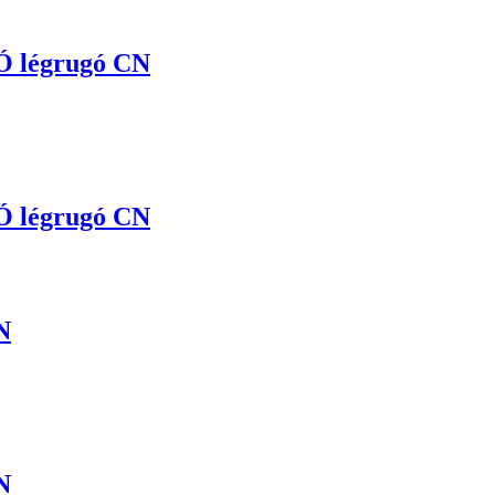
 légrugó CN
 légrugó CN
N
N