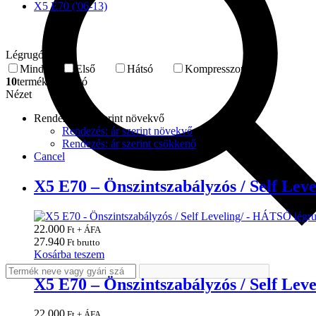
X5 E70 ('06-13)
Légrugó típusa
Mind
Első
Hátsó
Kompresszor
10
termék található
Nézet
Rendezés: ár szerint növekvő
Rendezés: ár szerint növekvő
Rendezés: ár szerint csökkenő
Cancel
X5 E70 – Önszintszabályzós / Self Le
22.000
Ft + ÁFA
27.940
Ft brutto
Kosárba teszem
X5 E70 – Önszintszabályzós / Self Le
22.000
Ft + ÁFA