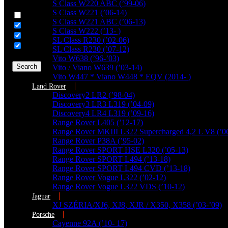
Generic filters
S Class W220 ABC (’99-06)
S Class W221 (’06-14)
Hidden label
S Class W221 ABC (’06-13)
Hidden label
S Class W222 (’13- )
Hidden label
SL Class R230 (’02-06)
Hidden label
SL Class R230 (’07-12)
Vito W638 (’96-’03)
Search
Vito / Viano W639 (’03-14)
Vito W447 * Viano W448 * EQV (2014- )
Land Rover
Discovery2 LR2 (’98-04)
Discovery3 LR3 L319 (’04-09)
Discovery4 LR4 L319 (’09-16)
Range Rover L405 (’12-17)
Range Rover MKIII L322 Supercharged 4,2 L V8 (’0
Range Rover P38A (’95-02)
Range Rover SPORT HSE L320 (’05-13)
Range Rover SPORT L494 (’13-18)
Range Rover SPORT L494 CVD (’13-18)
Range Rover Vogue L322 (’02-12)
Range Rover Vogue L322 VDS (’10-12)
Jaguar
XJ SZÉRIA/XJ6, XJ8, XJR / X350, X358 (’03-’09)
Porsche
Cayenne 92A (’10- 17)