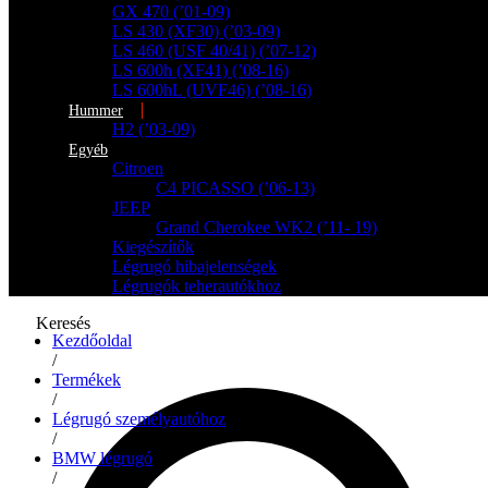
GX 470 (’01-09)
LS 430 (XF30) (’03-09)
LS 460 (USF 40/41) (’07-12)
LS 600h (XF41) (’08-16)
LS 600hL (UVF46) (’08-16)
Hummer
H2 (’03-09)
Egyéb
Citroen
C4 PICASSO (’06-13)
JEEP
Grand Cherokee WK2 (’11- 19)
Kiegészítők
Légrugó hibajelenségek
Légrugók teherautókhoz
Keresés
Kezdőoldal
/
Termékek
/
Légrugó személyautóhoz
/
BMW légrugó
/