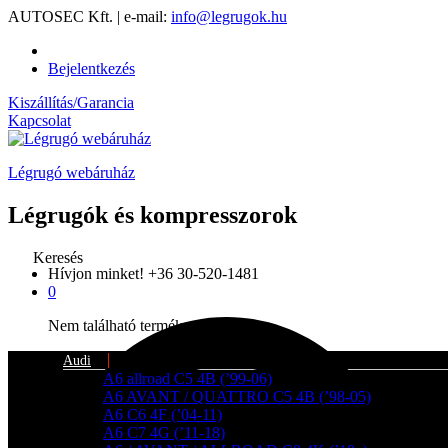
AUTOSEC Kft. | e-mail:
info@legrugok.hu
Bejelentkezés
Kiszállítás/Garancia
Kapcsolat
Légrugó webáruház
Légrugók és kompresszorok
Keresés
Hívjon minket!
+36 30-520-1481
0
Nem található termék a kosárban.
Audi
A6 allroad C5 4B (’99-06)
A6 AVANT / QUATTRO C5 4B (’98-05)
A6 C6 4F (’04-11)
A6 C7 4G (’11-18)