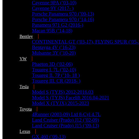
Cayenne 9PA (’03-10)
Cayenne 9Y (2017- )
Porsche Panamera 970 (’09-13)
Porsche Panamera 970 (’14-16)
Panamera 971 G2 (2016-)
Macan 95B (’14-18)
Bentley
CONTINENTAL GT (’03-17), FLYING SPUR (’05-
Bentayga 4V (’16-23)
Mulsanne 3Y (’10-20)
VW
Phaeton 3D (’02-06)
Touareg I. 7L (’02-10)
Touareg II. 7P (’10- 18 )
Touareg III. CR (2018- )
Tesla
Model S (TYJS) 2012-2016.03
Model S (TYJS) Facelift 2016.04-2021
Model X (TYJX) 2015-2023
Toyota
4Runner (2003-09) Ltd 8-Cyl 4.7L
Land Cruiser (Prado) J12 (’02-09)
Land Cruiser (Prado) J15 (’09-13)
Lexus
GX 460 (’09-13)