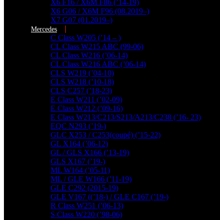
X6 F16 / X6M F86 (’14-19)
X6 G06 / X6M F96 (08.2019–)
X7 G07 (01.2019–)
Mercedes
C Class W205 (’14 – )
CL Class W215 ABC (99-06)
CL Class W216 (’06-14)
CL Class W216 ABC (’06-14)
CLS W219 (’04-10)
CLS W218 (’10-18)
CLS C257 (’18-23)
E Class W211 (’02-09)
E Class W212 (’09-16)
E Class W213/C213/S213/A213/C238 (’16- 23)
EQC N293 (’19-)
GLC X253 / C253(coupé) (’15-22)
GL X164 (’06-12)
GL / GLS X166 (’13-19)
GLS X167 (’19-)
ML W164 (’05-11)
ML / GLE W166 (’11-19)
GLE C292 (2015-19)
GLE V167 ((’18-) / GLE C167 (’19-)
R Class W251 (’06-13)
További találatok...
S Class W220 (’98-06)