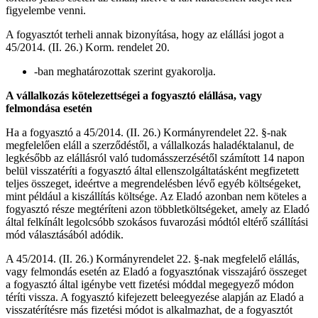
figyelembe venni.
A fogyasztót terheli annak bizonyítása, hogy az elállási jogot a
45/2014. (II. 26.) Korm. rendelet 20.
-ban meghatározottak szerint gyakorolja.
A vállalkozás kötelezettségei a fogyasztó elállása, vagy
felmondása esetén
Ha a fogyasztó a 45/2014. (II. 26.) Kormányrendelet 22. §-nak
megfelelően eláll a szerződéstől, a vállalkozás haladéktalanul, de
legkésőbb az elállásról való tudomásszerzésétől számított 14 napon
belül visszatéríti a fogyasztó által ellenszolgáltatásként megfizetett
teljes összeget, ideértve a megrendelésben lévő egyéb költségeket,
mint például a kiszállítás költsége. Az Eladó azonban nem köteles a
fogyasztó része megtéríteni azon többletköltségeket, amely az Eladó
által felkínált legolcsóbb szokásos fuvarozási módtól eltérő szállítási
mód választásából adódik.
A 45/2014. (II. 26.) Kormányrendelet 22. §-nak megfelelő elállás,
vagy felmondás esetén az Eladó a fogyasztónak visszajáró összeget
a fogyasztó által igénybe vett fizetési móddal megegyező módon
téríti vissza. A fogyasztó kifejezett beleegyezése alapján az Eladó a
visszatérítésre más fizetési módot is alkalmazhat, de a fogyasztót