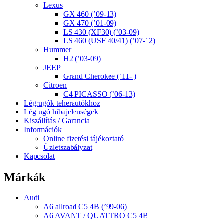
Lexus
GX 460 (’09-13)
GX 470 (’01-09)
LS 430 (XF30) (’03-09)
LS 460 (USF 40/41) (’07-12)
Hummer
H2 (’03-09)
JEEP
Grand Cherokee (’11- )
Citroen
C4 PICASSO (’06-13)
Légrugók teherautókhoz
Légrugó hibajelenségek
Kiszállítás / Garancia
Információk
Online fizetési tájékoztató
Üzletszabályzat
Kapcsolat
Márkák
Audi
A6 allroad C5 4B (’99-06)
A6 AVANT / QUATTRO C5 4B