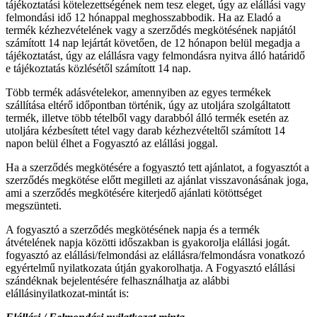
tájékoztatási kötelezettségének nem tesz eleget, úgy az elállási vagy
felmondási idő 12 hónappal meghosszabbodik. Ha az Eladó a
termék kézhezvételének vagy a szerződés megkötésének napjától
számított 14 nap lejártát követően, de 12 hónapon belül megadja a
tájékoztatást, úgy az elállásra vagy felmondásra nyitva álló határidő
e tájékoztatás közlésétől számított 14 nap.
Több termék adásvételekor, amennyiben az egyes termékek
szállítása eltérő időpontban történik, úgy az utoljára szolgáltatott
termék, illetve több tételből vagy darabból álló termék esetén az
utoljára kézbesített tétel vagy darab kézhezvételtől számított 14
napon belül élhet a Fogyasztó az elállási joggal.
Ha a szerződés megkötésére a fogyasztó tett ajánlatot, a fogyasztót a
szerződés megkötése előtt megilleti az ajánlat visszavonásának joga,
ami a szerződés megkötésére kiterjedő ajánlati kötöttséget
megszünteti.
A fogyasztó a szerződés megkötésének napja és a termék
átvételének napja közötti időszakban is gyakorolja elállási jogát.
fogyasztó az elállási/felmondási az elállásra/felmondásra vonatkozó
egyértelmű nyilatkozata útján gyakorolhatja. A Fogyasztó elállási
szándéknak bejelentésére felhasználhatja az alábbi
elállásinyilatkozat-mintát is: