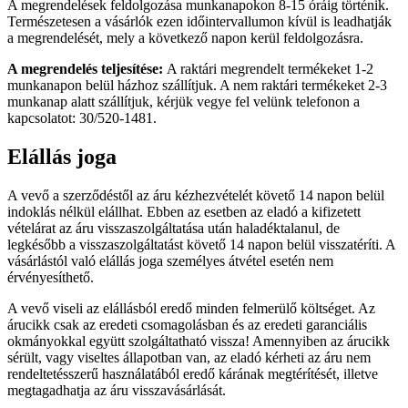
A megrendelések feldolgozása munkanapokon 8-15 óráig történik.
Természetesen a vásárlók ezen időintervallumon kívül is leadhatják
a megrendelését, mely a következő napon kerül feldolgozásra.
A megrendelés teljesítése:
A raktári megrendelt termékeket 1-2
munkanapon belül házhoz szállítjuk. A nem raktári termékeket 2-3
munkanap alatt szállítjuk, kérjük vegye fel velünk telefonon a
kapcsolatot: 30/520-1481.
Elállás joga
A vevő a szerződéstől az áru kézhezvételét követő 14 napon belül
indoklás nélkül elállhat. Ebben az esetben az eladó a kifizetett
vételárat az áru visszaszolgáltatása után haladéktalanul, de
legkésőbb a visszaszolgáltatást követő 14 napon belül visszatéríti. A
vásárlástól való elállás joga személyes átvétel esetén nem
érvényesíthető.
A vevő viseli az elállásból eredő minden felmerülő költséget. Az
árucikk csak az eredeti csomagolásban és az eredeti garanciális
okmányokkal együtt szolgáltatható vissza! Amennyiben az árucikk
sérült, vagy viseltes állapotban van, az eladó kérheti az áru nem
rendeltetésszerű használatából eredő kárának megtérítését, illetve
megtagadhatja az áru visszavásárlását.