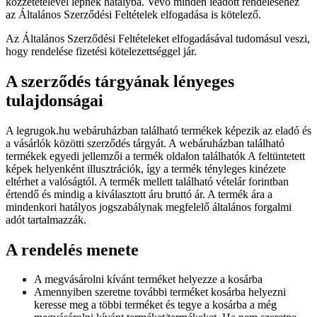
közzétételével lépnek hatályba. Vevő minden leadott rendeléséhez
az Általános Szerződési Feltételek elfogadása is kötelező.
Az Általános Szerződési Feltételeket elfogadásával tudomásul veszi,
hogy rendelése fizetési kötelezettséggel jár.
A szerződés tárgyának lényeges
tulajdonságai
A legrugok.hu webáruházban található termékek képezik az eladó és
a vásárlók közötti szerződés tárgyát. A webáruházban található
termékek egyedi jellemzői a termék oldalon találhatók A feltüntetett
képek helyenként illusztrációk, így a termék tényleges kinézete
eltérhet a valóságtól. A termék mellett található vételár forintban
értendő és mindig a kiválasztott áru bruttó ár. A termék ára a
mindenkori hatályos jogszabálynak megfelelő általános forgalmi
adót tartalmazzák.
A rendelés menete
A megvásárolni kívánt terméket helyezze a kosárba
Amennyiben szeretne további terméket kosárba helyezni
keresse meg a többi terméket és tegye a kosárba a még