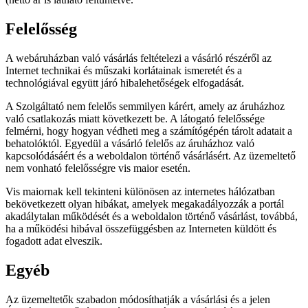
Felelősség
A webáruházban való vásárlás feltételezi a vásárló részéről az
Internet technikai és műszaki korlátainak ismeretét és a
technológiával együtt járó hibalehetőségek elfogadását.
A Szolgáltató nem felelős semmilyen kárért, amely az áruházhoz
való csatlakozás miatt következett be. A látogató felelőssége
felmérni, hogy hogyan védheti meg a számítógépén tárolt adatait a
behatolóktól. Egyedül a vásárló felelős az áruházhoz való
kapcsolódásáért és a weboldalon történő vásárlásért. Az üzemeltető
nem vonható felelősségre vis maior esetén.
Vis maiornak kell tekinteni különösen az internetes hálózatban
bekövetkezett olyan hibákat, amelyek megakadályozzák a portál
akadálytalan működését és a weboldalon történő vásárlást, továbbá,
ha a működési hibával összefüggésben az Interneten küldött és
fogadott adat elveszik.
Egyéb
Az üzemeltetők szabadon módosíthatják a vásárlási és a jelen