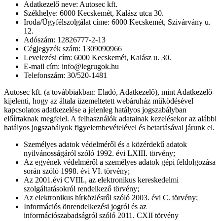
Adatkezelő neve: Autosec kft.
Székhelye: 6000 Kecskemét, Kalász utca 30.
Iroda/Ügyfélszolgálat címe: 6000 Kecskemét, Szivárvány u.
12.
Adószám: 12826777-2-13
Cégjegyzék szám: 1309090966
Levelezési cím: 6000 Kecskemét, Kalász u. 30.
E-mail cím: info@legrugok.hu
Telefonszám: 30/520-1481
Autosec kft. (a továbbiakban: Eladó, Adatkezelő), mint Adatkezelő
kijelenti, hogy az általa üzemeltetett webáruház működésével
kapcsolatos adatkezelése a jelenleg hatályos jogszabályban
előírtaknak megfelel. A felhasználók adatainak kezelésekor az alábbi
hatályos jogszabályok figyelembevételével és betartásával járunk el.
Személyes adatok védelméről és a közérdekű adatok
nyilvánosságáról szóló 1992. évi LXIII. törvény;
Az egyének védelméről a személyes adatok gépi feldolgozása
során szóló 1998. évi VI. törvény;
Az 2001.évi CVIII., az elektronikus kereskedelmi
szolgáltatásokról rendelkező törvény;
Az elektronikus hírközlésről szóló 2003. évi C. törvény;
Információs önrendelkezési jogról és az
információszabadságról szóló 2011. CXII törvény