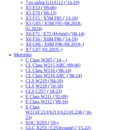
7-es széria G11/G12 (’14-19)
X5 E53 (’99-06)
X5 E70 (’06-13)
X5 F15 / X5M F85 (’13-18)
X5 G05 / X5M F95 (08.2018-
01.2024)
X6 E71 / E72 (Hybrid) (’08-14)
X6 F16 / X6M F86 (’14-19)
X6 G06 / X6M F96 (08.2019–)
X7 G07 (01.2019–)
Mercedes
C Class W205 (’14 – )
CL Class W215 ABC (99-06)
CL Class W216 (’06-14)
CL Class W216 ABC (’06-14)
CLS W219 (’04-10)
CLS W218 (’10-18)
CLS C257 (’18-23)
E Class W211 (’02-09)
E Class W212 (’09-16)
E Class
W213/C213/S213/A213/C238 (’16-
23)
EQC N293 (’19-)
GLC X253 / C253(coupé) (’15-22)