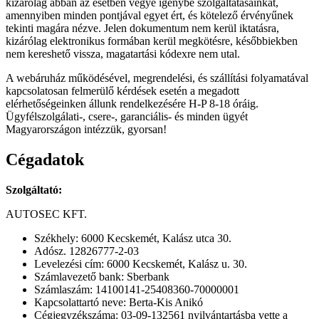
kizárólag abban az esetben vegye igénybe szolgáltatásainkat,
amennyiben minden pontjával egyet ért, és kötelező érvényűnek
tekinti magára nézve. Jelen dokumentum nem kerül iktatásra,
kizárólag elektronikus formában kerül megkötésre, későbbiekben
nem kereshető vissza, magatartási kódexre nem utal.
A webáruház működésével, megrendelési, és szállítási folyamatával
kapcsolatosan felmerülő kérdések esetén a megadott
elérhetőségeinken állunk rendelkezésére H-P 8-18 óráig.
Ügyfélszolgálati-, csere-, garanciális- és minden ügyét
Magyarországon intézzük, gyorsan!
Cégadatok
Szolgáltató:
AUTOSEC KFT.
Székhely: 6000 Kecskemét, Kalász utca 30.
Adósz. 12826777-2-03
Levelezési cím: 6000 Kecskemét, Kalász u. 30.
Számlavezető bank: Sberbank
Számlaszám: 14100141-25408360-70000001
Kapcsolattartó neve: Berta-Kis Anikó
Cégjegyzékszáma: 03-09-132561 nyilvántartásba vette a