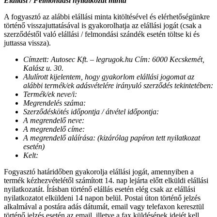
Elállási / Felmondási nyilatkozat minta
A fogyasztó az alábbi elállási minta kitöltésével és elérhetőségünkre
történő visszajuttatásával is gyakorolhatja az elállási jogát (csak a
szerződéstől való elállási / felmondási szándék esetén töltse ki és
juttassa vissza).
Címzett: Autosec Kft. – legrugok.hu Cím: 6000 Kecskemét,
Kalász u. 30.
Alulírott kijelentem, hogy gyakorlom elállási jogomat az
alábbi termék/ek adásvételére irányuló szerződés tekintetében:
Termék/ek neve/i:
Megrendelés száma:
Szerződéskötés időpontja / átvétel időpontja:
A megrendelő neve:
A megrendelő címe:
A megrendelő aláírása: (kizárólag papíron tett nyilatkozat
esetén)
Kelt:
Fogyasztó határidőben gyakorolja elállási jogát, amennyiben a
termék kézhezvételétől számított 14. nap lejárta előtt elküldi elállási
nyilatkozatát. Írásban történő elállás esetén elég csak az elállási
nyilatkozatot elküldeni 14 napon belül. Postai úton történő jelzés
alkalmával a postára adás dátumát, email vagy telefaxon keresztül
történő jelzés esetén az email, illetve a fax küldésének idejét kell