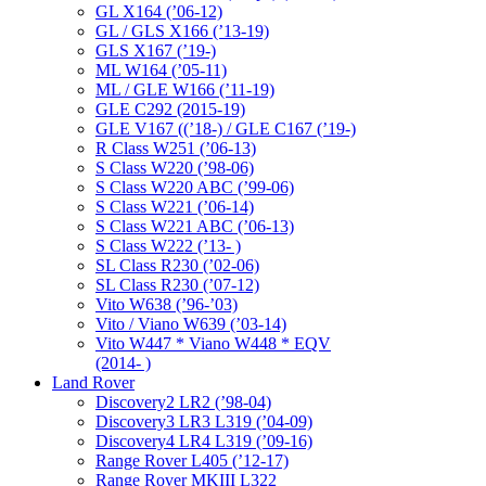
GL X164 (’06-12)
GL / GLS X166 (’13-19)
GLS X167 (’19-)
ML W164 (’05-11)
ML / GLE W166 (’11-19)
GLE C292 (2015-19)
GLE V167 ((’18-) / GLE C167 (’19-)
R Class W251 (’06-13)
S Class W220 (’98-06)
S Class W220 ABC (’99-06)
S Class W221 (’06-14)
S Class W221 ABC (’06-13)
S Class W222 (’13- )
SL Class R230 (’02-06)
SL Class R230 (’07-12)
Vito W638 (’96-’03)
Vito / Viano W639 (’03-14)
Vito W447 * Viano W448 * EQV
(2014- )
Land Rover
Discovery2 LR2 (’98-04)
Discovery3 LR3 L319 (’04-09)
Discovery4 LR4 L319 (’09-16)
Range Rover L405 (’12-17)
Range Rover MKIII L322