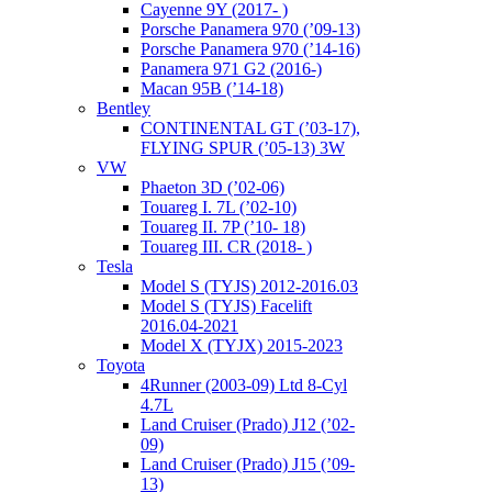
Cayenne 9Y (2017- )
Porsche Panamera 970 (’09-13)
Porsche Panamera 970 (’14-16)
Panamera 971 G2 (2016-)
Macan 95B (’14-18)
Bentley
CONTINENTAL GT (’03-17),
FLYING SPUR (’05-13) 3W
VW
Phaeton 3D (’02-06)
Touareg I. 7L (’02-10)
Touareg II. 7P (’10- 18)
Touareg III. CR (2018- )
Tesla
Model S (TYJS) 2012-2016.03
Model S (TYJS) Facelift
2016.04-2021
Model X (TYJX) 2015-2023
Toyota
4Runner (2003-09) Ltd 8-Cyl
4.7L
Land Cruiser (Prado) J12 (’02-
09)
Land Cruiser (Prado) J15 (’09-
13)