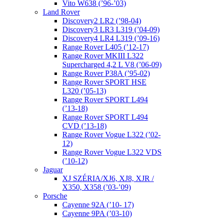
Vito W638 (’96-’03)
Land Rover
Discovery2 LR2 (’98-04)
Discovery3 LR3 L319 (’04-09)
Discovery4 LR4 L319 (’09-16)
Range Rover L405 (’12-17)
Range Rover MKIII L322
Supercharged 4,2 L V8 (’06-09)
Range Rover P38A (’95-02)
Range Rover SPORT HSE
L320 (’05-13)
Range Rover SPORT L494
(’13-18)
Range Rover SPORT L494
CVD (’13-18)
Range Rover Vogue L322 (’02-
12)
Range Rover Vogue L322 VDS
(’10-12)
Jaguar
XJ SZÉRIA/XJ6, XJ8, XJR /
X350, X358 (’03-’09)
Porsche
Cayenne 92A (’10- 17)
Cayenne 9PA (’03-10)