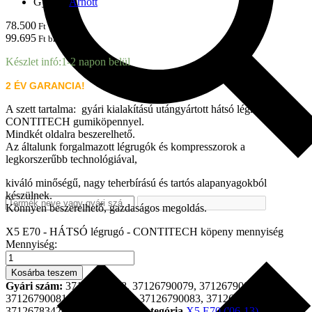
Gyártó:
Arnott
78.500
Ft + ÁFA
99.695
Ft brutto
Készlet infó:
1-2 napon belül
2 ÉV GARANCIA!
A szett tartalma: gyári kialakítású utángyártott
hátsó l
égrugó
CONTITECH gumiköpennyel.
Mindkét oldalra beszerelhető.
Az általunk forgalmazott légrugók és kompresszorok a
legkorszerűbb technológiával,
kiváló minőségű, nagy teherbírású és tartós alapanyagokból
készülnek.
Könnyen beszerelhető, gazdaságos megoldás.
X5 E70 - HÁTSÓ légrugó - CONTITECH köpeny mennyiség
Mennyiség:
Kosárba teszem
Gyári szám:
37126790078, 37126790079, 37126790080,
37126790081, 37126790082, 37126790083, 37126783419,
37126783420, 37126795013
Kategória
X5 E70 ('06-13)
Tags: