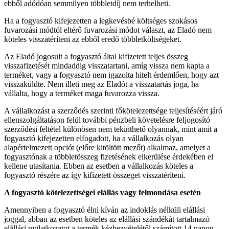
ebből adódóan semmilyen többletdíj nem terhelheti.
Ha a fogyasztó kifejezetten a legkevésbé költséges szokásos
fuvarozási módtól eltérő fuvarozási módot választ, az Eladó nem
köteles visszatéríteni az ebből eredő többletköltségeket.
Az Eladó jogosult a fogyasztó által kifizetett teljes összeg
visszafizetését mindaddig visszatartani, amíg vissza nem kapta a
terméket, vagy a fogyasztó nem igazolta hitelt érdemlően, hogy azt
visszaküldte. Nem illeti meg az Eladót a visszatartás joga, ha
vállalta, hogy a terméket maga fuvarozza vissza.
A vállalkozást a szerződés szerinti főkötelezettsége teljesítéséért járó
ellenszolgáltatáson felül további pénzbeli követelésre feljogosító
szerződési feltétel különösen nem tekinthető olyannak, mint amit a
fogyasztó kifejezetten elfogadott, ha a vállalkozás olyan
alapértelmezett opciót (előre kitöltött mezőt) alkalmaz, amelyet a
fogyasztónak a többletösszeg fizetésének elkerülése érdekében el
kellene utasítania. Ebben az esetben a vállalkozás köteles a
fogyasztó részére az így kifizetett összeget visszatéríteni.
A fogyasztó kötelezettségei elállás vagy felmondása esetén
Amennyiben a fogyasztó élni kíván az indoklás nélküli elállási
joggal, abban az esetben köteles az elállási szándékát tartalmazó
elállási nyilatkozatot a termék kézhezvételétől számított 14 napon