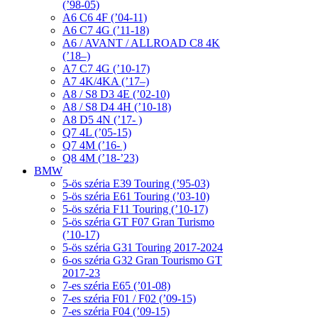
(’98-05)
A6 C6 4F (’04-11)
A6 C7 4G (’11-18)
A6 / AVANT / ALLROAD C8 4K
(’18–)
A7 C7 4G (’10-17)
A7 4K/4KA (’17–)
A8 / S8 D3 4E (’02-10)
A8 / S8 D4 4H (’10-18)
A8 D5 4N (’17- )
Q7 4L (’05-15)
Q7 4M (’16- )
Q8 4M (’18-’23)
BMW
5-ös széria E39 Touring (’95-03)
5-ös széria E61 Touring (’03-10)
5-ös széria F11 Touring (’10-17)
5-ös széria GT F07 Gran Turismo
(’10-17)
5-ös széria G31 Touring 2017-2024
6-os széria G32 Gran Tourismo GT
2017-23
7-es széria E65 (’01-08)
7-es széria F01 / F02 (’09-15)
7-es széria F04 (’09-15)