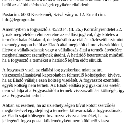
belül az alábbi elérhetőségek egyikére elküldeni:
Postacím: 6000 Kecskemét, Szivárvány u. 12. Email cím:
info@legrugok.hu
Amennyiben a fogyasztó a 45/2014. (II. 26.) Kormányrendelet 22.
§-nak megfelelően élni szeretne az elállási jogával, úgy köteles a
terméket haladéktalanul, de legkésőbb az elállás közlésétől számított
tizennégy napon belül az Eladó által megjelölt címre visszaküldeni,
illetve a vállalkozásnak vagy a vállalkozás által a termék átvételére
meghatalmazott személynek átadni. A határidő betartottnak minősül,
ha a fogyasztó a terméket a határidő lejárta előtt elküldi.
A fogyasztó viseli az elállási jog gyakorlása miatt az áru
visszaszolgáltatásával kapcsolatban felmerülő költségeket, kivéve,
ha az Eladó vállalja ezen költség viselését. A fogyasztót ezenfelül
egyéb költség nem terheli. Az Eladó elállási jog gyakorlása esetén
nem vállalja át a Fogyasztótól a termék visszaszállítási költségét, így
az a Fogyasztót terheli.
Abban az esetben, ha az üzlethelyiségen kívül kötött szerződés
megkötésével egyidejűleg a terméket kifuvarozták a fogyasztónak,
az Eladó saját költségén fuvarozza vissza a terméket, ha az
jellegénél fogva postai küldeményként nem küldhető vissza.