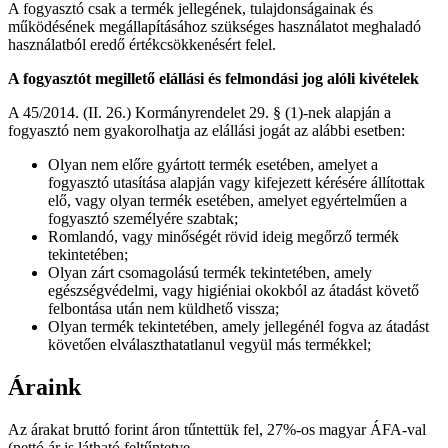
A fogyasztó csak a termék jellegének, tulajdonságainak és
működésének megállapításához szükséges használatot meghaladó
használatból eredő értékcsökkenésért felel.
A fogyasztót megillető elállási és felmondási jog alóli kivételek
A 45/2014. (II. 26.) Kormányrendelet 29. § (1)-nek alapján a
fogyasztó nem gyakorolhatja az elállási jogát az alábbi esetben:
Olyan nem előre gyártott termék esetében, amelyet a
fogyasztó utasítása alapján vagy kifejezett kérésére állítottak
elő, vagy olyan termék esetében, amelyet egyértelműen a
fogyasztó személyére szabtak;
Romlandó, vagy minőségét rövid ideig megőrző termék
tekintetében;
Olyan zárt csomagolású termék tekintetében, amely
egészségvédelmi, vagy higiéniai okokból az átadást követő
felbontása után nem küldhető vissza;
Olyan termék tekintetében, amely jellegénél fogva az átadást
követően elválaszthatatlanul vegyül más termékkel;
Áraink
Az árakat bruttó forint áron tűntettük fel, 27%-os magyar ÁFA-val
(nettó ár is látható feltűntetve.