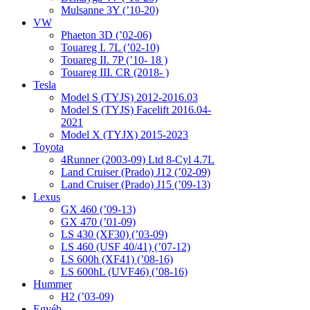
Mulsanne 3Y (’10-20)
VW
Phaeton 3D (’02-06)
Touareg I. 7L (’02-10)
Touareg II. 7P (’10- 18 )
Touareg III. CR (2018- )
Tesla
Model S (TYJS) 2012-2016.03
Model S (TYJS) Facelift 2016.04-
2021
Model X (TYJX) 2015-2023
Toyota
4Runner (2003-09) Ltd 8-Cyl 4.7L
Land Cruiser (Prado) J12 (’02-09)
Land Cruiser (Prado) J15 (’09-13)
Lexus
GX 460 (’09-13)
GX 470 (’01-09)
LS 430 (XF30) (’03-09)
LS 460 (USF 40/41) (’07-12)
LS 600h (XF41) (’08-16)
LS 600hL (UVF46) (’08-16)
Hummer
H2 (’03-09)
Egyéb