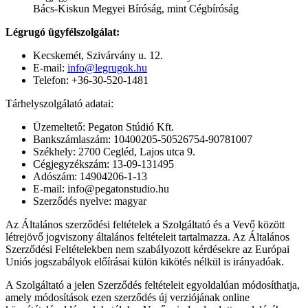
Bács-Kiskun Megyei Bíróság, mint Cégbíróság
Légrugó ügyfélszolgálat:
Kecskemét, Szivárvány u. 12.
E-mail:
info@legrugok.hu
Telefon: +36-30-520-1481
Tárhelyszolgálató adatai:
Üzemeltető: Pegaton Stúdió Kft.
Bankszámlaszám: 10400205-50526754-90781007
Székhely: 2700 Cegléd, Lajos utca 9.
Cégjegyzékszám: 13-09-131495
Adószám: 14904206-1-13
E-mail: info@pegatonstudio.hu
Szerződés nyelve: magyar
Az Általános szerződési feltételek a Szolgáltató és a Vevő között
létrejövő jogviszony általános feltételeit tartalmazza. Az Általános
Szerződési Feltételekben nem szabályozott kérdésekre az Európai
Uniós jogszabályok előírásai külön kikötés nélkül is irányadóak.
A Szolgáltató a jelen Szerződés feltételeit egyoldalúan módosíthatja,
amely módosítások ezen szerződés új verziójának online