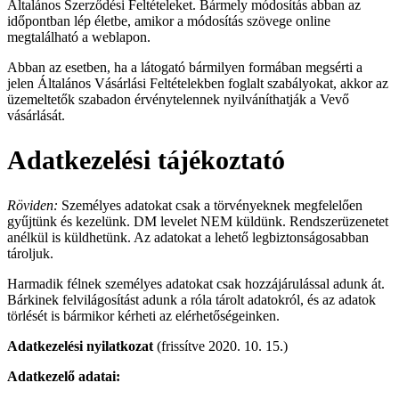
Általános Szerződési Feltételeket. Bármely módosítás abban az
időpontban lép életbe, amikor a módosítás szövege online
megtalálható a weblapon.
Abban az esetben, ha a látogató bármilyen formában megsérti a
jelen Általános Vásárlási Feltételekben foglalt szabályokat, akkor az
üzemeltetők szabadon érvénytelennek nyilváníthatják a Vevő
vásárlását.
Adatkezelési tájékoztató
Röviden:
Személyes adatokat csak a törvényeknek megfelelően
gyűjtünk és kezelünk. DM levelet NEM küldünk. Rendszerüzenetet
anélkül is küldhetünk. Az adatokat a lehető legbiztonságosabban
tároljuk.
Harmadik félnek személyes adatokat csak hozzájárulással adunk át.
Bárkinek felvilágosítást adunk a róla tárolt adatokról, és az adatok
törlését is bármikor kérheti az elérhetőségeinken.
Adatkezelési nyilatkozat
(frissítve 2020. 10. 15.)
Adatkezelő adatai: