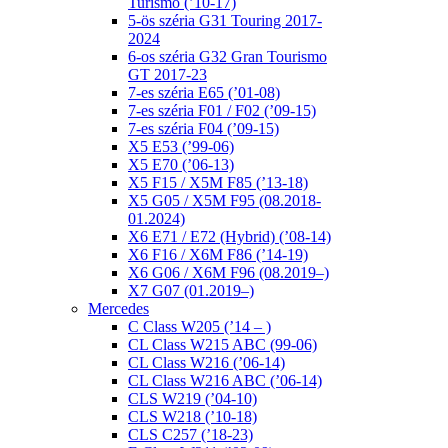
Turismo (’10-17)
5-ös széria G31 Touring 2017-
2024
6-os széria G32 Gran Tourismo
GT 2017-23
7-es széria E65 (’01-08)
7-es széria F01 / F02 (’09-15)
7-es széria F04 (’09-15)
X5 E53 (’99-06)
X5 E70 (’06-13)
X5 F15 / X5M F85 (’13-18)
X5 G05 / X5M F95 (08.2018-
01.2024)
X6 E71 / E72 (Hybrid) (’08-14)
X6 F16 / X6M F86 (’14-19)
X6 G06 / X6M F96 (08.2019–)
X7 G07 (01.2019–)
Mercedes
C Class W205 (’14 – )
CL Class W215 ABC (99-06)
CL Class W216 (’06-14)
CL Class W216 ABC (’06-14)
CLS W219 (’04-10)
CLS W218 (’10-18)
CLS C257 (’18-23)