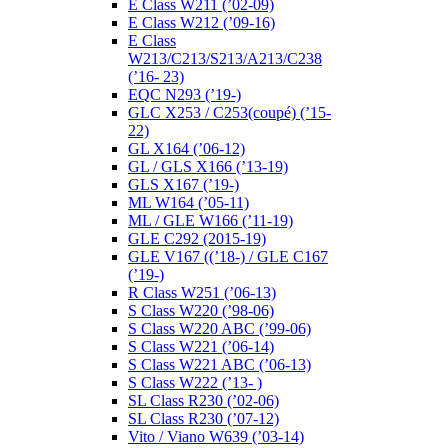
E Class W211 (’02-09)
E Class W212 (’09-16)
E Class
W213/C213/S213/A213/C238
(’16- 23)
EQC N293 (’19-)
GLC X253 / C253(coupé) (’15-
22)
GL X164 (’06-12)
GL / GLS X166 (’13-19)
GLS X167 (’19-)
ML W164 (’05-11)
ML / GLE W166 (’11-19)
GLE C292 (2015-19)
GLE V167 ((’18-) / GLE C167
(’19-)
R Class W251 (’06-13)
S Class W220 (’98-06)
S Class W220 ABC (’99-06)
S Class W221 (’06-14)
S Class W221 ABC (’06-13)
S Class W222 (’13- )
SL Class R230 (’02-06)
SL Class R230 (’07-12)
Vito / Viano W639 (’03-14)