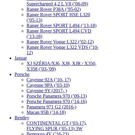
Supercharged 4,2 L V8 (’06-09)
Range Rover P38A (’95-02)
Range Rover SPORT HSE L320
(’05-13)
Range Rover SPORT L494 (’13-18)
Range Rover SPORT L494 CVD
(’13-18)
Range Rover Vogue L322 (’02-12)
Range Rover Vogue L322 VDS (’10-
12)
Jaguar
XJ SZÉRIA/XJ6, XJ8, XJR / X350,
X358 (’03-’09)
Porsche
Cayenne 92A (’10- 17)
Cayenne 9PA (’03-10)
Cayenne 9Y (2017- )
Porsche Panamera 970 (’09-13)
Porsche Panamera 970 (’14-16)
Panamera 971 G2 (2016-)
Macan 95B (’14-18)
Bentley
CONTINENTAL GT (’03-17),
FLYING SPUR (’05-13) 3W
Bentayga 4V (’16-23)