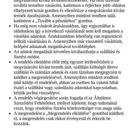
megvásárolni kívánt terméket/termékeket. Ha nem szeretne
további terméket vásárolni, kattintson a fejlécben jobb oldalon
elhelyezett kosár gombra és ellenőrizze a megvásárolni kívánt
termék darabszámát. Amennyiben mindent rendben talál,
kattintson a „Tovább a pénztárhoz” gombra.
Ha még nem vásárolt áruházunkban, úgy regisztrálhat is
oldalunkon így a következő vásárlásnál nem kell megadnia a
vásárlási adatokat. Áruházunkban lehetőség van regisztráció
nélküli vásárlására is. Amennyiben már visszatérő vásárlónk,
belépési adatainak megadásával továbbléphet.
Az adatok megadását követően kiválaszthatja a szállítási és
fizetési módot.
A rendelés elküldése előtt még egyszer leellenőrizheti a
megvásárolni kívánt termék árát, szállítási költségét illetve
szállítási és számlázi adatok és ezen fázisban megjegyzést is
küldhet a megrendelésével. Amennyiben mindent rendben
talál küldje el rendelését, abban az esetben ha valami hibát
észlel a szállítási vagy számlázási adatokkal kapcsolatban,
kérjük javítsa visszalépve.
A rendelés véglegesítése során fogadja el az Általános
Szerződési Feltételeket, mellyel kijelenti, hogy tudomásul
veszi, hogy rendelése fizetési kötelezettséget von maga után.
A megrendelést a „Megrendelés elküldése” gombbal küldheti
el, a megrendelés csak ekkor érvényesül és érkezik be
hozzánk.