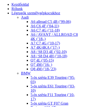
Kezdőoldal
Rólunk
Légrugók személygépkocsikhoz
Audi
A6 allroad C5 4B (’99-06)
A6 C6 4F (’04-11)
A6 C7 4G (’11-18)
A6 / AVANT / ALLROAD C8
4K (’18–)
A7 C7 4G (’10-17)
A7 4K/4KA (’17–)
A8 / S8 D3 4E (’02-10)
A8 / S8 D4 4H (’10-18)
Q7 4L (’05-15)
Q7 4M (’16- )
Q8 4M (’18-’23)
BMW
5-ös széria E39 Touring (’95-
03)
5-ös széria E61 Touring (’03-
10)
5-ös széria F11 Touring (’10-
17)
5-ös széria GT F07 Gran