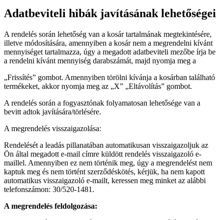
Adatbeviteli hibák javításának lehetőségei
A rendelés során lehetőség van a kosár tartalmának megtekintésére,
illetve módosítására, amennyiben a kosár nem a megrendelni kívánt
mennyiséget tartalmazza, úgy a megadott adatbeviteli mezőbe írja be
a rendelni kívánt mennyiség darabszámát, majd nyomja meg a
„Frissítés” gombot. Amennyiben törölni kívánja a kosárban található
termékeket, akkor nyomja meg az „X” „Eltávolítás” gombot.
A rendelés során a fogyasztónak folyamatosan lehetősége van a
bevitt adtok javítására/törlésére.
A megrendelés visszaigazolása:
Rendelését a leadás pillanatában automatikusan visszaigazoljuk az
Ön által megadott e-mail címre küldött rendelés visszaigazoló e-
maillel. Amennyiben ez nem történik meg, úgy a megrendelést nem
kaptuk meg és nem történt szerződéskötés, kérjük, ha nem kapott
automatikus visszaigazoló e-mailt, keressen meg minket az alábbi
telefonszámon: 30/520-1481.
A megrendelés feldolgozása: