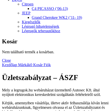
Citroen
C4 PICASSO (’06-13)
JEEP
Grand Cherokee WK2 (’11- 19)
Kiegészítők
Légrugó hibajelenségek
Légrugók teherautókhoz
Kosár
Nem található termék a kosárban.
Close
Kezdőlap
Márkák
0
Kosár
Fiók
Üzletszabályzat – ÁSZF
Mely a legrugok.hu webáruházat üzemeltető Autosec Kft. által
nyújtott elektronikus kereskedelmi szolgáltatás feltételeiről szól.
Kérjük, amennyiben vásárlója, illetve aktív felhasználója kíván lenni
webáruházunknak, figyelmesen olvassa el az Üzletszabályzatot és