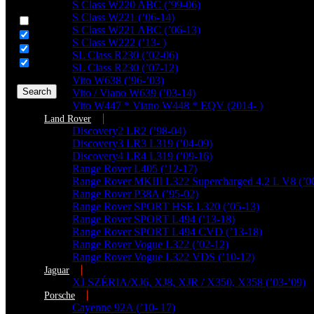
Generic filters
S Class W220 ABC (’99-06)
S Class W221 (’06-14)
Hidden label
S Class W221 ABC (’06-13)
Hidden label
S Class W222 (’13- )
Hidden label
SL Class R230 (’02-06)
Hidden label
SL Class R230 (’07-12)
Vito W638 (’96-’03)
Search
Vito / Viano W639 (’03-14)
Vito W447 * Viano W448 * EQV (2014- )
Land Rover
Discovery2 LR2 (’98-04)
Discovery3 LR3 L319 (’04-09)
Discovery4 LR4 L319 (’09-16)
Range Rover L405 (’12-17)
Range Rover MKIII L322 Supercharged 4,2 L V8 (’0
Range Rover P38A (’95-02)
Range Rover SPORT HSE L320 (’05-13)
Range Rover SPORT L494 (’13-18)
Range Rover SPORT L494 CVD (’13-18)
Range Rover Vogue L322 (’02-12)
Range Rover Vogue L322 VDS (’10-12)
Jaguar
XJ SZÉRIA/XJ6, XJ8, XJR / X350, X358 (’03-’09)
Porsche
Cayenne 92A (’10- 17)