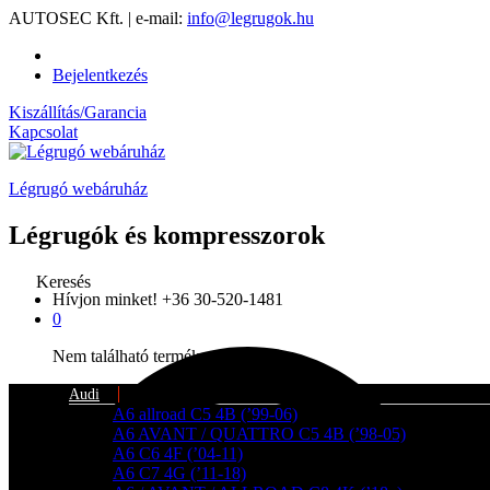
AUTOSEC Kft. | e-mail:
info@legrugok.hu
Bejelentkezés
Kiszállítás/Garancia
Kapcsolat
Légrugó webáruház
Légrugók és kompresszorok
Keresés
Hívjon minket!
+36 30-520-1481
0
Nem található termék a kosárban.
Audi
A6 allroad C5 4B (’99-06)
A6 AVANT / QUATTRO C5 4B (’98-05)
A6 C6 4F (’04-11)
A6 C7 4G (’11-18)