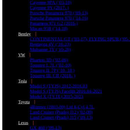
Cayenne 9PA (’03-10)
Cayenne 9Y (2017- )
Porsche Panamera 970 (’09-13)
Porsche Panamera 970 (’14-16)
Panamera 971 G2 (2016-)
Macan 95B (’14-18)
Bentley
CONTINENTAL GT (’03-17), FLYING SPUR (’05-
Bentayga 4V (’16-23)
Mulsanne 3Y (’10-20)
VW
Phaeton 3D (’02-06)
Touareg I. 7L (’02-10)
Touareg II. 7P (’10- 18 )
Touareg III. CR (2018- )
Tesla
Model S (TYJS) 2012-2016.03
Model S (TYJS) Facelift 2016.04-2021
Model X (TYJX) 2015-2023
Toyota
4Runner (2003-09) Ltd 8-Cyl 4.7L
Land Cruiser (Prado) J12 (’02-09)
Land Cruiser (Prado) J15 (’09-13)
Lexus
GX 460 (’09-13)