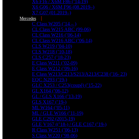
X6 F16 / X6M F86 (’14-19)
X6 G06 / X6M F96 (08.2019–)
X7 G07 (01.2019–)
Mercedes
C Class W205 (’14 – )
CL Class W215 ABC (99-06)
CL Class W216 (’06-14)
CL Class W216 ABC (’06-14)
CLS W219 (’04-10)
CLS W218 (’10-18)
CLS C257 (’18-23)
E Class W211 (’02-09)
E Class W212 (’09-16)
E Class W213/C213/S213/A213/C238 (’16- 23)
EQC N293 (’19-)
GLC X253 / C253(coupé) (’15-22)
GL X164 (’06-12)
GL / GLS X166 (’13-19)
GLS X167 (’19-)
ML W164 (’05-11)
ML / GLE W166 (’11-19)
GLE C292 (2015-19)
GLE V167 ((’18-) / GLE C167 (’19-)
R Class W251 (’06-13)
További találatok...
S Class W220 (’98-06)