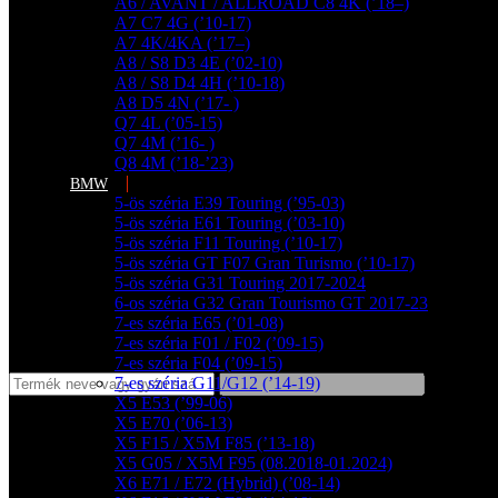
A6 / AVANT / ALLROAD C8 4K (’18–)
A7 C7 4G (’10-17)
A7 4K/4KA (’17–)
A8 / S8 D3 4E (’02-10)
A8 / S8 D4 4H (’10-18)
A8 D5 4N (’17- )
Q7 4L (’05-15)
Q7 4M (’16- )
Q8 4M (’18-’23)
BMW
5-ös széria E39 Touring (’95-03)
5-ös széria E61 Touring (’03-10)
5-ös széria F11 Touring (’10-17)
5-ös széria GT F07 Gran Turismo (’10-17)
5-ös széria G31 Touring 2017-2024
6-os széria G32 Gran Tourismo GT 2017-23
7-es széria E65 (’01-08)
7-es széria F01 / F02 (’09-15)
7-es széria F04 (’09-15)
7-es széria G11/G12 (’14-19)
X5 E53 (’99-06)
X5 E70 (’06-13)
X5 F15 / X5M F85 (’13-18)
X5 G05 / X5M F95 (08.2018-01.2024)
X6 E71 / E72 (Hybrid) (’08-14)