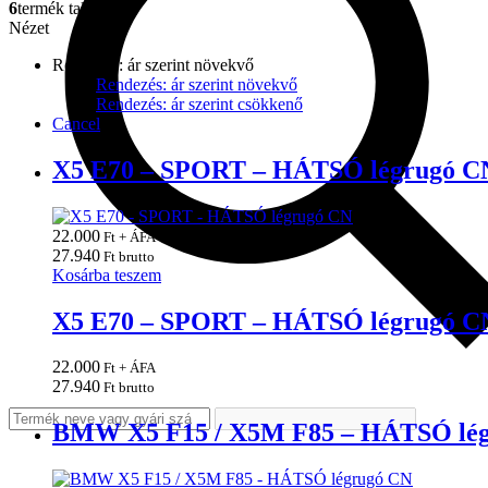
6
termék található
Nézet
Rendezés: ár szerint növekvő
Rendezés: ár szerint növekvő
Rendezés: ár szerint csökkenő
Cancel
X5 E70 – SPORT – HÁTSÓ légrugó C
22.000
Ft + ÁFA
27.940
Ft brutto
Kosárba teszem
X5 E70 – SPORT – HÁTSÓ légrugó C
22.000
Ft + ÁFA
27.940
Ft brutto
BMW X5 F15 / X5M F85 – HÁTSÓ lé