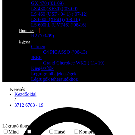
GX 470 (’01-09)
LS 430 (XF30) (’03-09)
LS 460 (USF 40/41) (’07-12)
LS 600h (XF41) (’08-16)
LS 600hL (UVF46) (’08-16)
Hummer
H2 (’03-09)
Egyéb
Citroen
C4 PICASSO (’06-13)
JEEP
Grand Cherokee WK2 (’11- 19)
Kiegészítők
Légrugó hibajelenségek
Légrugók teherautókhoz
Keresés
Kezdőoldal
/
3712 6783 419
Légrugó típusa
Mind
Első
Hátsó
Kompresszor