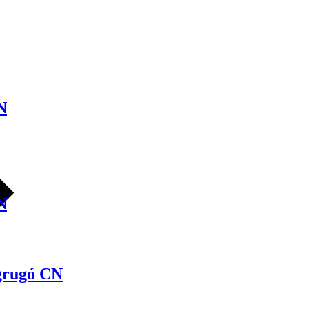
N
N
grugó CN