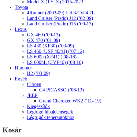
Model X (TYJX) 2015-2023
Toyota
4Runner (2003-09) Ltd 8-Cyl 4.7L
Land Cruiser (Prado) J12 (’02-09)
Land Cruiser (Prado) J15 (’09-13)
Lexus
GX 460 (’09-13)
GX 470 (’01-09)
LS 430 (XF30) (’03-09)
LS 460 (USF 40/41) (’07-12)
LS 600h (XF41) (’08-16)
LS 600hL (UVF46) (’08-16)
Hummer
H2 (’03-09)
Egyéb
Citroen
C4 PICASSO (’06-13)
JEEP
Grand Cherokee WK2 (’11- 19)
Kiegészítők
Légrugó hibajelenségek
Légrugók teherautókhoz
Kosár