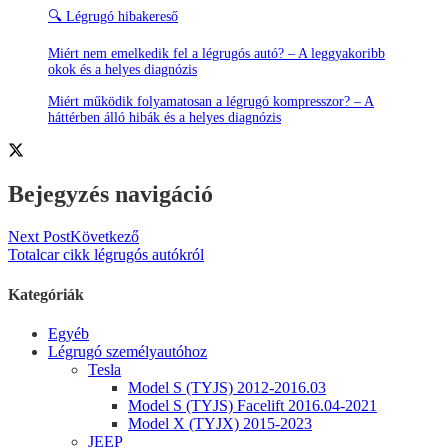
🔍 Légrugó hibakereső
Miért nem emelkedik fel a légrugós autó? – A leggyakoribb
okok és a helyes diagnózis
Miért működik folyamatosan a légrugó kompresszor? – A
háttérben álló hibák és a helyes diagnózis
Bejegyzés navigáció
Next Post
Következő
Totalcar cikk légrugós autókról
Kategóriák
Egyéb
Légrugó személyautóhoz
Tesla
Model S (TYJS) 2012-2016.03
Model S (TYJS) Facelift 2016.04-2021
Model X (TYJX) 2015-2023
JEEP