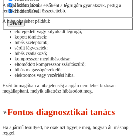
Hidden label
A legtöbb tulajdonos elsőként a légrugóra gyanakszik, pedig a
rendszer ennél jóval összetettebb.
Hidden label
A hiba oka lehet például:
Search
elöregedett vagy kilyukadt légrugó;
kopott tömítések;
hibás szeleptömb;
sérült légvezeték;
hibás csatlakozó;
kompresszor meghibásodása;
eltömődött kompresszor szárítószűrő;
hibás magasságérzékelő;
elektromos vagy vezérlési hiba.
Ezért önmagában a hibajelenség alapján nem lehet biztosan
megállapítani, melyik alkatrész hibásodott meg.
Fontos diagnosztikai tanács
Ha a jármű lesüllyed, ne csak azt figyelje meg, hogyan áll másnap
reggel.