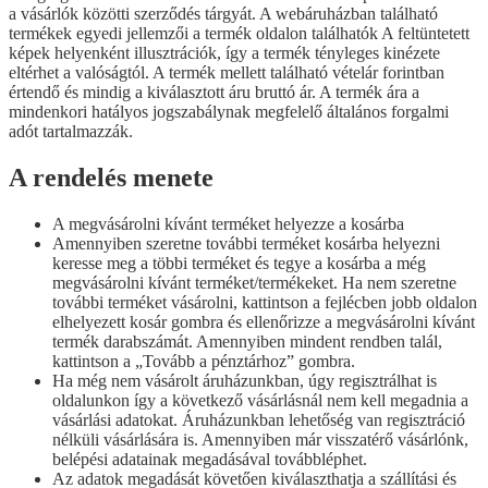
a vásárlók közötti szerződés tárgyát. A webáruházban található
termékek egyedi jellemzői a termék oldalon találhatók A feltüntetett
képek helyenként illusztrációk, így a termék tényleges kinézete
eltérhet a valóságtól. A termék mellett található vételár forintban
értendő és mindig a kiválasztott áru bruttó ár. A termék ára a
mindenkori hatályos jogszabálynak megfelelő általános forgalmi
adót tartalmazzák.
A rendelés menete
A megvásárolni kívánt terméket helyezze a kosárba
Amennyiben szeretne további terméket kosárba helyezni
keresse meg a többi terméket és tegye a kosárba a még
megvásárolni kívánt terméket/termékeket. Ha nem szeretne
további terméket vásárolni, kattintson a fejlécben jobb oldalon
elhelyezett kosár gombra és ellenőrizze a megvásárolni kívánt
termék darabszámát. Amennyiben mindent rendben talál,
kattintson a „Tovább a pénztárhoz” gombra.
Ha még nem vásárolt áruházunkban, úgy regisztrálhat is
oldalunkon így a következő vásárlásnál nem kell megadnia a
vásárlási adatokat. Áruházunkban lehetőség van regisztráció
nélküli vásárlására is. Amennyiben már visszatérő vásárlónk,
belépési adatainak megadásával továbbléphet.
Az adatok megadását követően kiválaszthatja a szállítási és