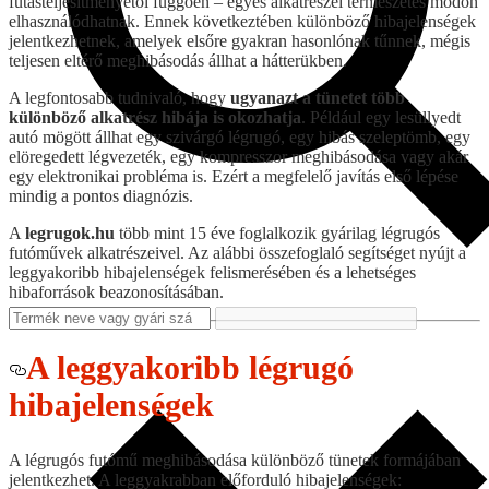
futásteljesítményétől függően – egyes alkatrészei természetes módon
elhasználódhatnak. Ennek következtében különböző hibajelenségek
jelentkezhetnek, amelyek elsőre gyakran hasonlónak tűnnek, mégis
teljesen eltérő meghibásodás állhat a hátterükben.
A legfontosabb tudnivaló, hogy
ugyanazt a tünetet több
különböző alkatrész hibája is okozhatja
. Például egy lesüllyedt
autó mögött állhat egy szivárgó légrugó, egy hibás szeleptömb, egy
elöregedett légvezeték, egy kompresszor meghibásodása vagy akár
egy elektronikai probléma is. Ezért a megfelelő javítás első lépése
mindig a pontos diagnózis.
A
legrugok.hu
több mint 15 éve foglalkozik gyárilag légrugós
futóművek alkatrészeivel. Az alábbi összefoglaló segítséget nyújt a
leggyakoribb hibajelenségek felismerésében és a lehetséges
hibaforrások beazonosításában.
A leggyakoribb légrugó
hibajelenségek
A légrugós futómű meghibásodása különböző tünetek formájában
jelentkezhet. A leggyakrabban előforduló hibajelenségek: