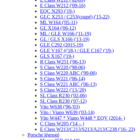
E Class W212 ('09-16)
EQC N293 ('19-)
GLC X253 / C253(coupé) ('15-22)
ML W164 ('05-11)
GL X164 ('06-12)
ML / GLE W166 ('11-19)
GL / GLS X166 ('13-19)
GLE C292 (2015-19)
GLE V167 (('18-) / GLE C167 ('19-)
GLS X167 ('19-)
R Class W251 ('06-13)
S Class W220 ('98-06)
S Class W220 ABC ('99-06)
S Class W221 ('06-14)
S Class W221 ABC ('06-13)
S Class W222 ('13-'20)
SL Class R230 ('02-06)
SL Class R230 ('07-12)
Vito W638 ('96-'03)
Vito / Viano W639 ('03-14)
Vito W447 * Viano W448 * EQV (2014- )
C Class W205 ('14 – )
E Class W213/C213/S213/A213/C238 ('16- 23)
Porsche légrugó