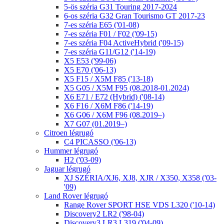
5-ös széria G31 Touring 2017-2024
6-os széria G32 Gran Tourismo GT 2017-23
7-es széria E65 ('01-08)
7-es széria F01 / F02 ('09-15)
7-es széria F04 ActiveHybrid ('09-15)
7-es széria G11/G12 ('14-19)
X5 E53 ('99-06)
X5 E70 ('06-13)
X5 F15 / X5M F85 ('13-18)
X5 G05 / X5M F95 (08.2018-01.2024)
X6 E71 / E72 (Hybrid) ('08-14)
X6 F16 / X6M F86 ('14-19)
X6 G06 / X6M F96 (08.2019–)
X7 G07 (01.2019–)
Citroen légrugó
C4 PICASSO ('06-13)
Hummer légrugó
H2 ('03-09)
Jaguar légrugó
XJ SZÉRIA/XJ6, XJ8, XJR / X350, X358 ('03-
'09)
Land Rover légrugó
Range Rover SPORT HSE VDS L320 ('10-14)
Discovery2 LR2 ('98-04)
Discovery3 LR3 L319 ('04-09)