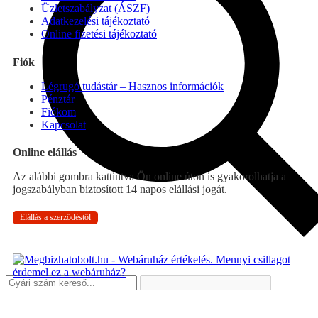
Üzletszabályzat (ÁSZF)
Adatkezelési tájékoztató
Online fizetési tájékoztató
Fiók
Légrugó tudástár – Hasznos információk
Pénztár
Fiókom
Kapcsolat
Online elállás
Az alábbi gombra kattintva Ön online úton is gyakorolhatja a
jogszabályban biztosított 14 napos elállási jogát.
Elállás a szerződéstől