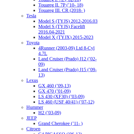
Touareg II. 7P (’10- 18)
Touareg III. CR (2018- )
Tesla
Model S (TYJS) 2012-2016.03
Model S (TYJS) Facelift
2016.04-2021
Model X (TYJX) 2015-2023
Toyota
4Runner (2003-09) Ltd 8-Cyl
4.7L
Land Cruiser (Prado) J12 (’02-
09)
Land Cruiser (Prado) J15 (’09-
13)
Lexus
GX 460 (’09-13)
GX 470 (’01-09)
LS 430 (XF30) (’03-09)
LS 460 (USF 40/41) (’07-12)
Hummer
H2 (’03-09)
JEEP
Grand Cherokee (’11- )
Citroen