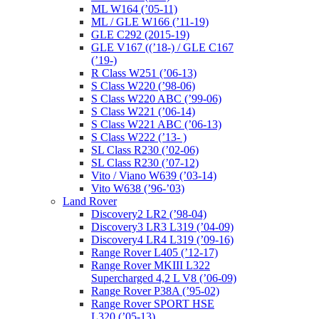
ML W164 (’05-11)
ML / GLE W166 (’11-19)
GLE C292 (2015-19)
GLE V167 ((’18-) / GLE C167
(’19-)
R Class W251 (’06-13)
S Class W220 (’98-06)
S Class W220 ABC (’99-06)
S Class W221 (’06-14)
S Class W221 ABC (’06-13)
S Class W222 (’13- )
SL Class R230 (’02-06)
SL Class R230 (’07-12)
Vito / Viano W639 (’03-14)
Vito W638 (’96-’03)
Land Rover
Discovery2 LR2 (’98-04)
Discovery3 LR3 L319 (’04-09)
Discovery4 LR4 L319 (’09-16)
Range Rover L405 (’12-17)
Range Rover MKIII L322
Supercharged 4,2 L V8 (’06-09)
Range Rover P38A (’95-02)
Range Rover SPORT HSE
L320 (’05-13)