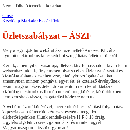
Nem található termék a kosárban.
Close
Kezdőlap
Márkák
0
Kosár
Fiók
Üzletszabályzat – ÁSZF
Mely a legrugok.hu webáruházat üzemeltető Autosec Kft. által
nyújtott elektronikus kereskedelmi szolgáltatás feltételeiről szól.
Kérjük, amennyiben vásárlója, illetve aktív felhasználója kíván lenni
webáruházunknak, figyelmesen olvassa el az Üzletszabályzatot és
kizárólag abban az esetben vegye igénybe szolgáltatásainkat,
amennyiben minden pontjával egyet ért, és kötelező érvényűnek
tekinti magára nézve. Jelen dokumentum nem kerül iktatásra,
kizárólag elektronikus formában kerül megkötésre, későbbiekben
nem kereshető vissza, magatartási kódexre nem utal.
A webáruház működésével, megrendelési, és szállítási folyamatával
kapcsolatosan felmerülő kérdések esetén a megadott
elérhetőségeinken állunk rendelkezésére H-P 8-18 óráig.
Ügyfélszolgálati-, csere-, garanciális- és minden ügyét
Magyarországon intézzük, gyorsan!