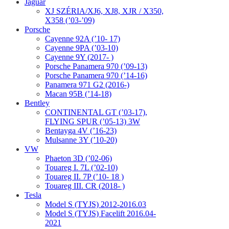
Jaguar
XJ SZÉRIA/XJ6, XJ8, XJR / X350,
X358 (’03-’09)
Porsche
Cayenne 92A (’10- 17)
Cayenne 9PA (’03-10)
Cayenne 9Y (2017- )
Porsche Panamera 970 (’09-13)
Porsche Panamera 970 (’14-16)
Panamera 971 G2 (2016-)
Macan 95B (’14-18)
Bentley
CONTINENTAL GT (’03-17),
FLYING SPUR (’05-13) 3W
Bentayga 4V (’16-23)
Mulsanne 3Y (’10-20)
VW
Phaeton 3D (’02-06)
Touareg I. 7L (’02-10)
Touareg II. 7P (’10- 18 )
Touareg III. CR (2018- )
Tesla
Model S (TYJS) 2012-2016.03
Model S (TYJS) Facelift 2016.04-
2021