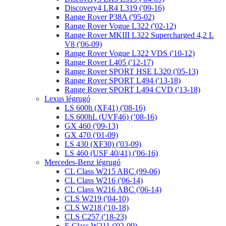
Discovery4 LR4 L319 ('09-16)
Range Rover P38A ('95-02)
Range Rover Vogue L322 ('02-12)
Range Rover MKIII L322 Supercharged 4,2 L
V8 ('06-09)
Range Rover Vogue L322 VDS ('10-12)
Range Rover L405 ('12-17)
Range Rover SPORT HSE L320 ('05-13)
Range Rover SPORT L494 ('13-18)
Range Rover SPORT L494 CVD ('13-18)
Lexus légrugó
LS 600h (XF41) ('08-16)
LS 600hL (UVF46) (’08-16)
GX 460 ('09-13)
GX 470 ('01-09)
LS 430 (XF30) ('03-09)
LS 460 (USF 40/41) ('06-16)
Mercedes-Benz légrugó
CL Class W215 ABC (99-06)
CL Class W216 ('06-14)
CL Class W216 ABC ('06-14)
CLS W219 ('04-10)
CLS W218 ('10-18)
CLS C257 ('18-23)
E Class W211 ('02-09)