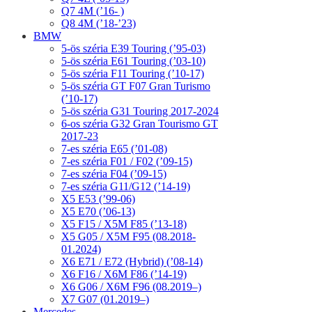
Q7 4M (’16- )
Q8 4M (’18-’23)
BMW
5-ös széria E39 Touring (’95-03)
5-ös széria E61 Touring (’03-10)
5-ös széria F11 Touring (’10-17)
5-ös széria GT F07 Gran Turismo
(’10-17)
5-ös széria G31 Touring 2017-2024
6-os széria G32 Gran Tourismo GT
2017-23
7-es széria E65 (’01-08)
7-es széria F01 / F02 (’09-15)
7-es széria F04 (’09-15)
7-es széria G11/G12 (’14-19)
X5 E53 (’99-06)
X5 E70 (’06-13)
X5 F15 / X5M F85 (’13-18)
X5 G05 / X5M F95 (08.2018-
01.2024)
X6 E71 / E72 (Hybrid) (’08-14)
X6 F16 / X6M F86 (’14-19)
X6 G06 / X6M F96 (08.2019–)
X7 G07 (01.2019–)
Mercedes