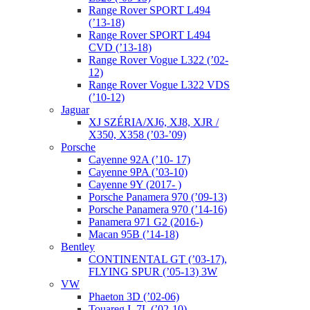
Range Rover SPORT L494
(’13-18)
Range Rover SPORT L494
CVD (’13-18)
Range Rover Vogue L322 (’02-
12)
Range Rover Vogue L322 VDS
(’10-12)
Jaguar
XJ SZÉRIA/XJ6, XJ8, XJR /
X350, X358 (’03-’09)
Porsche
Cayenne 92A (’10- 17)
Cayenne 9PA (’03-10)
Cayenne 9Y (2017- )
Porsche Panamera 970 (’09-13)
Porsche Panamera 970 (’14-16)
Panamera 971 G2 (2016-)
Macan 95B (’14-18)
Bentley
CONTINENTAL GT (’03-17),
FLYING SPUR (’05-13) 3W
VW
Phaeton 3D (’02-06)
Touareg I. 7L (’02-10)