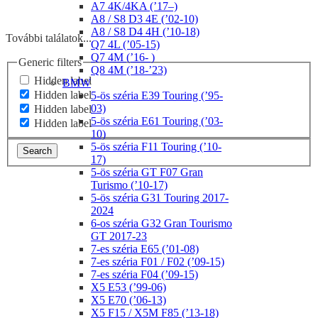
A7 4K/4KA (’17–)
A8 / S8 D3 4E (’02-10)
A8 / S8 D4 4H (’10-18)
További találatok...
Q7 4L (’05-15)
Q7 4M (’16- )
Generic filters
Q8 4M (’18-’23)
Hidden label
BMW
Hidden label
5-ös széria E39 Touring (’95-
03)
Hidden label
5-ös széria E61 Touring (’03-
Hidden label
10)
5-ös széria F11 Touring (’10-
Search
17)
5-ös széria GT F07 Gran
Turismo (’10-17)
5-ös széria G31 Touring 2017-
2024
6-os széria G32 Gran Tourismo
GT 2017-23
7-es széria E65 (’01-08)
7-es széria F01 / F02 (’09-15)
7-es széria F04 (’09-15)
X5 E53 (’99-06)
X5 E70 (’06-13)
X5 F15 / X5M F85 (’13-18)