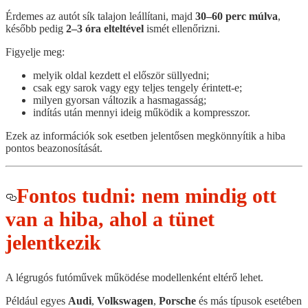
Érdemes az autót sík talajon leállítani, majd
30–60 perc múlva
,
később pedig
2–3 óra elteltével
ismét ellenőrizni.
Figyelje meg:
melyik oldal kezdett el először süllyedni;
csak egy sarok vagy egy teljes tengely érintett-e;
milyen gyorsan változik a hasmagasság;
indítás után mennyi ideig működik a kompresszor.
Ezek az információk sok esetben jelentősen megkönnyítik a hiba
pontos beazonosítását.
Fontos tudni: nem mindig ott
van a hiba, ahol a tünet
jelentkezik
A légrugós futóművek működése modellenként eltérő lehet.
Például egyes
Audi
,
Volkswagen
,
Porsche
és más típusok esetében