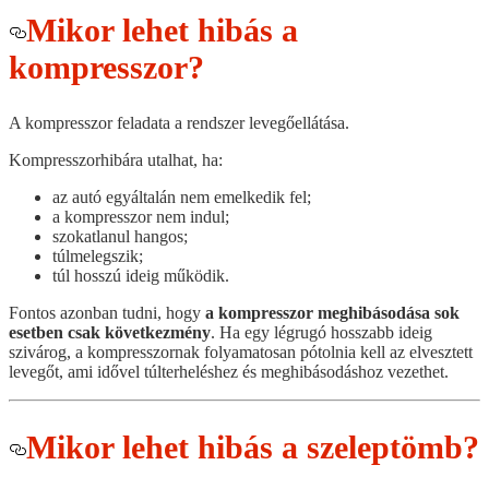
Mikor lehet hibás a
kompresszor?
A kompresszor feladata a rendszer levegőellátása.
Kompresszorhibára utalhat, ha:
az autó egyáltalán nem emelkedik fel;
a kompresszor nem indul;
szokatlanul hangos;
túlmelegszik;
túl hosszú ideig működik.
Fontos azonban tudni, hogy
a kompresszor meghibásodása sok
esetben csak következmény
. Ha egy légrugó hosszabb ideig
szivárog, a kompresszornak folyamatosan pótolnia kell az elvesztett
levegőt, ami idővel túlterheléshez és meghibásodáshoz vezethet.
Mikor lehet hibás a szeleptömb?