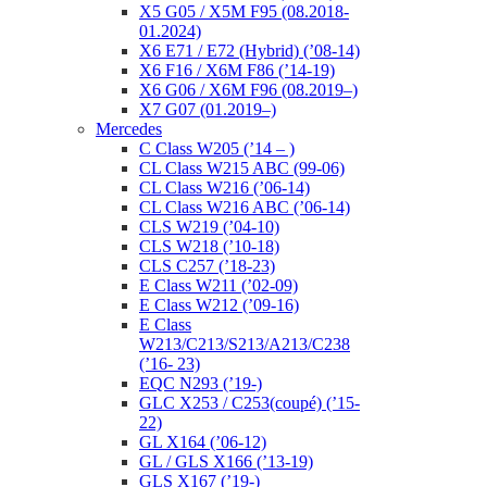
X5 G05 / X5M F95 (08.2018-
01.2024)
X6 E71 / E72 (Hybrid) (’08-14)
X6 F16 / X6M F86 (’14-19)
X6 G06 / X6M F96 (08.2019–)
X7 G07 (01.2019–)
Mercedes
C Class W205 (’14 – )
CL Class W215 ABC (99-06)
CL Class W216 (’06-14)
CL Class W216 ABC (’06-14)
CLS W219 (’04-10)
CLS W218 (’10-18)
CLS C257 (’18-23)
E Class W211 (’02-09)
E Class W212 (’09-16)
E Class
W213/C213/S213/A213/C238
(’16- 23)
EQC N293 (’19-)
GLC X253 / C253(coupé) (’15-
22)
GL X164 (’06-12)
GL / GLS X166 (’13-19)
GLS X167 (’19-)