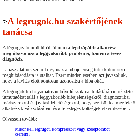
A legrugok.hu szakértőjének
tanácsa
A légrugós futómű hibáinál
nem a legdrágább alkatrész
meghibásodása a leggyakoribb probléma, hanem a téves
diagnózis
.
Tapasztalatunk szerint ugyanaz a hibajelenség több különböző
meghibásodásra is utalhat. Ezért minden esetben azt javasoljuk,
hogy a javítás előtt pontosan azonosítsa a hiba okát.
A legrugok.hu folyamatosan bővülő szakmai tudástárában részletes
útmutatókat talál a leggyakoribb hibajelenségekről, diagnosztikai
módszerekről és javítási lehetőségekről, hogy segítsünk a megfelelő
alkatrész kiválasztásában és a felesleges költségek elkerülésében.
Olvasson tovább:
Mikor kell légrugót, kompresszort vagy szeleptömböt
cserélni?