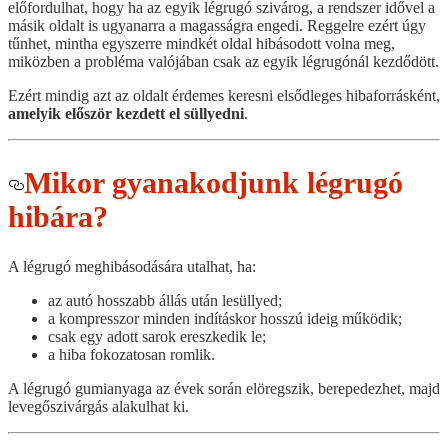
előfordulhat, hogy ha az egyik légrugó szivárog, a rendszer idővel a
másik oldalt is ugyanarra a magasságra engedi. Reggelre ezért úgy
tűnhet, mintha egyszerre mindkét oldal hibásodott volna meg,
miközben a probléma valójában csak az egyik légrugónál kezdődött.
Ezért mindig azt az oldalt érdemes keresni elsődleges hibaforrásként,
amelyik először kezdett el süllyedni
.
Mikor gyanakodjunk légrugó
hibára?
A légrugó meghibásodására utalhat, ha:
az autó hosszabb állás után lesüllyed;
a kompresszor minden indításkor hosszú ideig működik;
csak egy adott sarok ereszkedik le;
a hiba fokozatosan romlik.
A légrugó gumianyaga az évek során elöregszik, berepedezhet, majd
levegőszivárgás alakulhat ki.