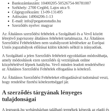
Bankszámlaszám: 10400205-50526754-90781007
Székhely: 2700 Cegléd, Lajos utca 9.
Cégjegyzékszám: 13-09-131495
Adószám: 14904206-1-13
E-mail: info@pegatonstudio.hu
Szerződés nyelve: magyar
Az Általános szerződési feltételek a Szolgáltató és a Vevő között
létrejövő jogviszony általános feltételeit tartalmazza. Az Általános
Szerződési Feltételekben nem szabályozott kérdésekre az Európai
Uniós jogszabályok előírásai külön kikötés nélkül is irányadóak.
A Szolgáltató a jelen Szerződés feltételeit egyoldalúan módosíthatja,
amely módosítások ezen szerződés új verziójának online
közzétételével lépnek hatályba. Vevő minden leadott rendeléséhez
az Általános Szerződési Feltételek elfogadása is kötelező.
Az Általános Szerződési Feltételeket elfogadásával tudomásul veszi,
hogy rendelése fizetési kötelezettséggel jár.
A szerződés tárgyának lényeges
tulajdonságai
A legrugok.hu webáruházban található termékek képezik az eladó és