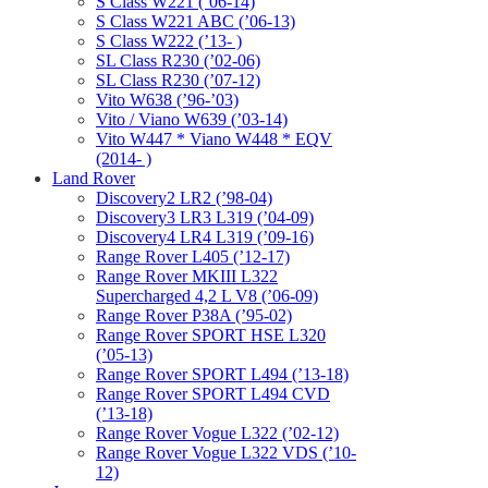
S Class W221 (’06-14)
S Class W221 ABC (’06-13)
S Class W222 (’13- )
SL Class R230 (’02-06)
SL Class R230 (’07-12)
Vito W638 (’96-’03)
Vito / Viano W639 (’03-14)
Vito W447 * Viano W448 * EQV
(2014- )
Land Rover
Discovery2 LR2 (’98-04)
Discovery3 LR3 L319 (’04-09)
Discovery4 LR4 L319 (’09-16)
Range Rover L405 (’12-17)
Range Rover MKIII L322
Supercharged 4,2 L V8 (’06-09)
Range Rover P38A (’95-02)
Range Rover SPORT HSE L320
(’05-13)
Range Rover SPORT L494 (’13-18)
Range Rover SPORT L494 CVD
(’13-18)
Range Rover Vogue L322 (’02-12)
Range Rover Vogue L322 VDS (’10-
12)