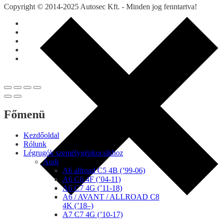
Copyright © 2014-2025 Autosec Kft. - Minden jog fenntartva!
Főmenü
Kezdőoldal
Rólunk
Légrugók személygépkocsikhoz
Audi
A6 allroad C5 4B (’99-06)
A6 C6 4F (’04-11)
A6 C7 4G (’11-18)
A6 / AVANT / ALLROAD C8
4K (’18–)
A7 C7 4G (’10-17)