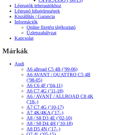
C4 PICASSO (’06-13)
Légrugók teherautókhoz
Légrugó hibajelenségek
Kiszállítás / Garancia
Információk
Online fizetési tájékoztató
Üzletszabályzat
Kapcsolat
Márkák
Audi
A6 allroad C5 4B (’99-06)
A6 AVANT / QUATTRO C5 4B
(’98-05)
A6 C6 4F (’04-11)
A6 C7 4G (’11-18)
A6 / AVANT / ALLROAD C8 4K
(’18–)
A7 C7 4G (’10-17)
A7 4K/4KA (’17–)
A8 / S8 D3 4E (’02-10)
A8 / S8 D4 4H (’10-18)
A8 D5 4N (’17- )
Q7 4L (’05-15)