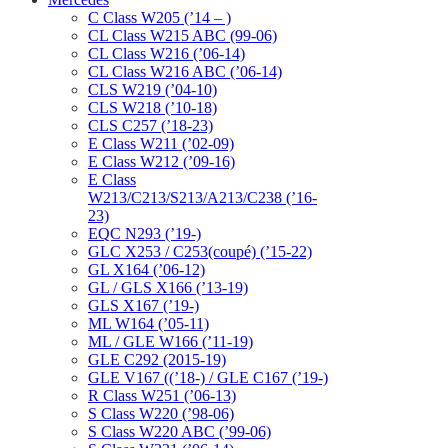
C Class W205 (’14 – )
CL Class W215 ABC (99-06)
CL Class W216 (’06-14)
CL Class W216 ABC (’06-14)
CLS W219 (’04-10)
CLS W218 (’10-18)
CLS C257 (’18-23)
E Class W211 (’02-09)
E Class W212 (’09-16)
E Class
W213/C213/S213/A213/C238 (’16-
23)
EQC N293 (’19-)
GLC X253 / C253(coupé) (’15-22)
GL X164 (’06-12)
GL / GLS X166 (’13-19)
GLS X167 (’19-)
ML W164 (’05-11)
ML / GLE W166 (’11-19)
GLE C292 (2015-19)
GLE V167 ((’18-) / GLE C167 (’19-)
R Class W251 (’06-13)
S Class W220 (’98-06)
S Class W220 ABC (’99-06)