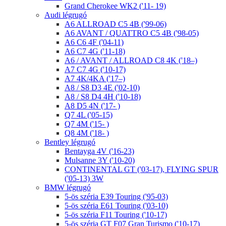
Grand Cherokee WK2 ('11- 19)
Audi légrugó
A6 ALLROAD C5 4B ('99-06)
A6 AVANT / QUATTRO C5 4B ('98-05)
A6 C6 4F ('04-11)
A6 C7 4G ('11-18)
A6 / AVANT / ALLROAD C8 4K ('18–)
A7 C7 4G ('10-17)
A7 4K/4KA ('17–)
A8 / S8 D3 4E ('02-10)
A8 / S8 D4 4H ('10-18)
A8 D5 4N ('17- )
Q7 4L ('05-15)
Q7 4M ('15- )
Q8 4M ('18- )
Bentley légrugó
Bentayga 4V ('16-23)
Mulsanne 3Y ('10-20)
CONTINENTAL GT ('03-17), FLYING SPUR
('05-13) 3W
BMW légrugó
5-ös széria E39 Touring ('95-03)
5-ös széria E61 Touring ('03-10)
5-ös széria F11 Touring ('10-17)
5-ös széria GT F07 Gran Turismo ('10-17)