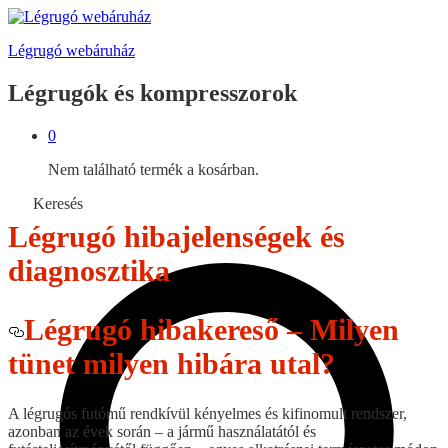
Légrugó webáruház
Légrugók és kompresszorok
0
Nem található termék a kosárban.
Keresés
Légrugó hibajelenségek és
diagnosztika
Légrugó hibakereső – Milyen
tünet milyen hibára utal?
A légrugós futómű rendkívül kényelmes és kifinomult rendszer,
azonban az évek során – a jármű használatától és