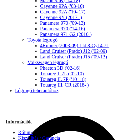
Macan 95B ('14-18)
Cayenne 9PA ('03-10)
Cayenne 92A ('10- 17)
Cayenne 9Y (2017- )
Panamera 970 ('09-13)
Panamera 970 ('14-16)
Panamera 971 G2 (2016-)
Toyota légrugó
4Runner (2003-09) Ltd 8-Cyl 4.7L
Land Cruiser (Prado) J12 ('02-09)
Land Cruiser (Prado) J15 ('09-13)
Volkswagen légrugó
Phaeton 3D ('02-16)
Touareg I. 7L ('02-10)
Touareg II. 7P ('10- 18)
Touareg III. CR (2018- )
Légrugó teherautóhoz
Információk
Rólunk
Kiszállítás / Garancia