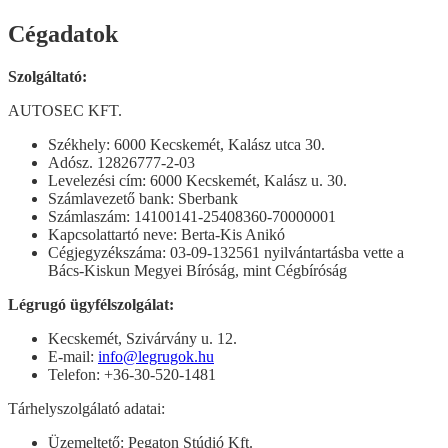
Cégadatok
Szolgáltató:
AUTOSEC KFT.
Székhely: 6000 Kecskemét, Kalász utca 30.
Adósz. 12826777-2-03
Levelezési cím: 6000 Kecskemét, Kalász u. 30.
Számlavezető bank: Sberbank
Számlaszám: 14100141-25408360-70000001
Kapcsolattartó neve: Berta-Kis Anikó
Cégjegyzékszáma: 03-09-132561 nyilvántartásba vette a
Bács-Kiskun Megyei Bíróság, mint Cégbíróság
Légrugó ügyfélszolgálat:
Kecskemét, Szivárvány u. 12.
E-mail:
info@legrugok.hu
Telefon: +36-30-520-1481
Tárhelyszolgálató adatai:
Üzemeltető: Pegaton Stúdió Kft.