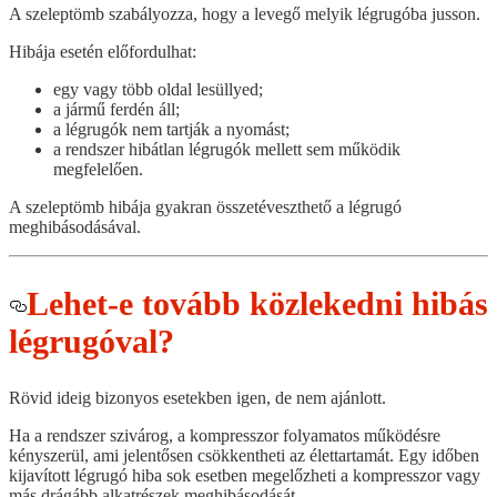
A szeleptömb szabályozza, hogy a levegő melyik légrugóba jusson.
Hibája esetén előfordulhat:
egy vagy több oldal lesüllyed;
a jármű ferdén áll;
a légrugók nem tartják a nyomást;
a rendszer hibátlan légrugók mellett sem működik
megfelelően.
A szeleptömb hibája gyakran összetéveszthető a légrugó
meghibásodásával.
Lehet-e tovább közlekedni hibás
légrugóval?
Rövid ideig bizonyos esetekben igen, de nem ajánlott.
Ha a rendszer szivárog, a kompresszor folyamatos működésre
kényszerül, ami jelentősen csökkentheti az élettartamát. Egy időben
kijavított légrugó hiba sok esetben megelőzheti a kompresszor vagy
más drágább alkatrészek meghibásodását.