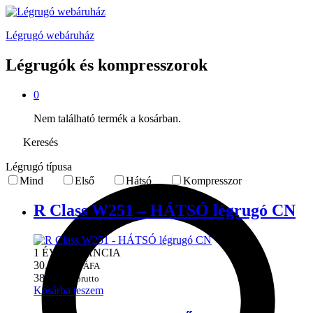
Légrugó webáruház
Légrugók és kompresszorok
0
Nem található termék a kosárban.
Keresés
Légrugó típusa
Mind
Első
Hátsó
Kompresszor
R Class W251 – HÁTSÓ légrugó CN
1 ÉV GARANCIA
30.000
Ft + ÁFA
38.100
Ft brutto
Kosárba teszem