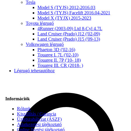
Tesla
Model S (TYJS) 2012-2016.03
Model S (TYJS) Facelift 2016.04-2021
Model X (TYJX) 2015-2023
Toyota légrugó
4Runner (2003-09) Ltd 8-Cyl 4.7L
Land Cruiser (Prado) J12 ('02-09)
Land Cruiser (Prado) J15 ('09-13)
Volkswagen légrugó
Phaeton 3D ('02-16)
Touareg I. 7L ('02-10)
Touareg II. 7P ('10- 18)
Touareg III. CR (2018- )
Légrugó teherautóhoz
Információk
Rólunk
Kiszállítás / Garancia
Üzletszabályzat (ÁSZF)
Adatkezelési tájékoztató
Online fizetési tájékoztató