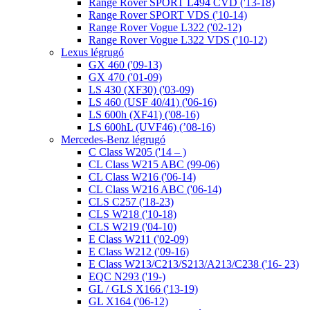
Range Rover SPORT L494 CVD ('13-18)
Range Rover SPORT VDS ('10-14)
Range Rover Vogue L322 ('02-12)
Range Rover Vogue L322 VDS ('10-12)
Lexus légrugó
GX 460 ('09-13)
GX 470 ('01-09)
LS 430 (XF30) ('03-09)
LS 460 (USF 40/41) ('06-16)
LS 600h (XF41) ('08-16)
LS 600hL (UVF46) (’08-16)
Mercedes-Benz légrugó
C Class W205 ('14 – )
CL Class W215 ABC (99-06)
CL Class W216 ('06-14)
CL Class W216 ABC ('06-14)
CLS C257 ('18-23)
CLS W218 ('10-18)
CLS W219 ('04-10)
E Class W211 ('02-09)
E Class W212 ('09-16)
E Class W213/C213/S213/A213/C238 ('16- 23)
EQC N293 ('19-)
GL / GLS X166 ('13-19)
GL X164 ('06-12)