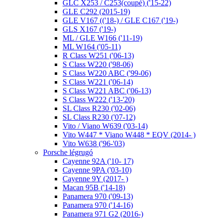
GLC X253 / C253(coupé) ('15-22)
GLE C292 (2015-19)
GLE V167 (('18-) / GLE C167 ('19-)
GLS X167 ('19-)
ML / GLE W166 ('11-19)
ML W164 ('05-11)
R Class W251 ('06-13)
S Class W220 ('98-06)
S Class W220 ABC ('99-06)
S Class W221 ('06-14)
S Class W221 ABC ('06-13)
S Class W222 ('13-'20)
SL Class R230 ('02-06)
SL Class R230 ('07-12)
Vito / Viano W639 ('03-14)
Vito W447 * Viano W448 * EQV (2014- )
Vito W638 ('96-'03)
Porsche légrugó
Cayenne 92A ('10- 17)
Cayenne 9PA ('03-10)
Cayenne 9Y (2017- )
Macan 95B ('14-18)
Panamera 970 ('09-13)
Panamera 970 ('14-16)
Panamera 971 G2 (2016-)