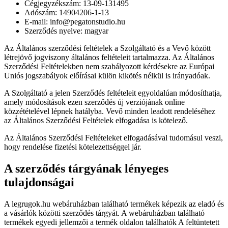
Cégjegyzékszám: 13-09-131495
Adószám: 14904206-1-13
E-mail: info@pegatonstudio.hu
Szerződés nyelve: magyar
Az Általános szerződési feltételek a Szolgáltató és a Vevő között
létrejövő jogviszony általános feltételeit tartalmazza. Az Általános
Szerződési Feltételekben nem szabályozott kérdésekre az Európai
Uniós jogszabályok előírásai külön kikötés nélkül is irányadóak.
A Szolgáltató a jelen Szerződés feltételeit egyoldalúan módosíthatja,
amely módosítások ezen szerződés új verziójának online
közzétételével lépnek hatályba. Vevő minden leadott rendeléséhez
az Általános Szerződési Feltételek elfogadása is kötelező.
Az Általános Szerződési Feltételeket elfogadásával tudomásul veszi,
hogy rendelése fizetési kötelezettséggel jár.
A szerződés tárgyának lényeges
tulajdonságai
A legrugok.hu webáruházban található termékek képezik az eladó és
a vásárlók közötti szerződés tárgyát. A webáruházban található
termékek egyedi jellemzői a termék oldalon találhatók A feltüntetett