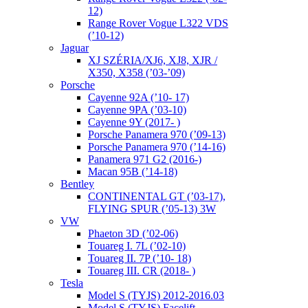
12)
Range Rover Vogue L322 VDS
(’10-12)
Jaguar
XJ SZÉRIA/XJ6, XJ8, XJR /
X350, X358 (’03-’09)
Porsche
Cayenne 92A (’10- 17)
Cayenne 9PA (’03-10)
Cayenne 9Y (2017- )
Porsche Panamera 970 (’09-13)
Porsche Panamera 970 (’14-16)
Panamera 971 G2 (2016-)
Macan 95B (’14-18)
Bentley
CONTINENTAL GT (’03-17),
FLYING SPUR (’05-13) 3W
VW
Phaeton 3D (’02-06)
Touareg I. 7L (’02-10)
Touareg II. 7P (’10- 18)
Touareg III. CR (2018- )
Tesla
Model S (TYJS) 2012-2016.03
Model S (TYJS) Facelift