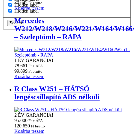
80.645
Ft brutto
Hidden label
Kosárba teszem
Hidden label
Mercedes
Search
W212/W218/W216/W221/W164/W166
– Szeleptömb – RAPA
1 ÉV GARANCIA!
78.661
Ft + ÁFA
99.899
Ft brutto
Kosárba teszem
R Class W251 – HÁTSÓ
lengéscsillapító ADS nélküli
2 ÉV GARANCIA!
95.000
Ft + ÁFA
120.650
Ft brutto
Kosárba teszem