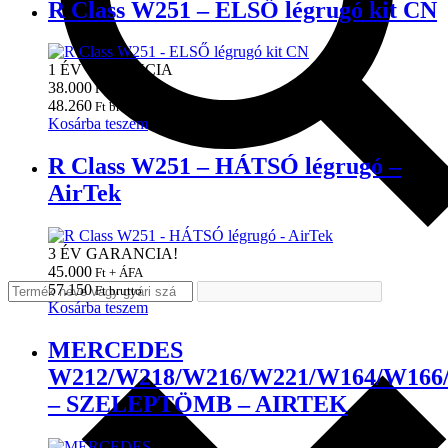
R Class W251 – ELSŐ légrugó kit CN
1 ÉV GARANCIA
38.000
Ft + ÁFA
48.260
Ft brutto
Kosárba teszem
R Class W251 – HÁTSÓ légrugó –
AirTek
3 ÉV GARANCIA!
45.000
Ft + ÁFA
57.150
Ft brutto
Kosárba teszem
MERCEDES
W212/W218/W216/W221/W164/W166
– SZELEPTÖMB – AIRTEK