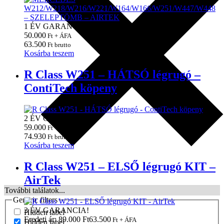
1 ÉV GARANCIA!
50.000
Ft + ÁFA
63.500
Ft brutto
Kosárba teszem
R Class W251 – HÁTSÓ légrugó –
ContiTech köpeny
2 ÉV GARANCIA!
59.000
Ft + ÁFA
74.930
Ft brutto
Kosárba teszem
R Class W251 – ELSŐ légrugó KIT –
AirTek
További találatok...
Generic filters
3 ÉV GARANCIA!
Hidden label
Eredeti ár: 89.000 Ft
63.500
Ft + ÁFA
Hidden label