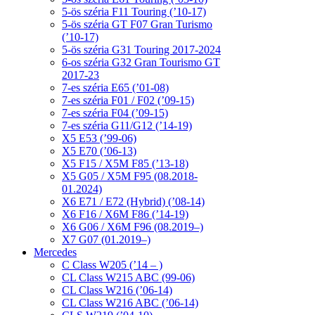
5-ös széria F11 Touring (’10-17)
5-ös széria GT F07 Gran Turismo
(’10-17)
5-ös széria G31 Touring 2017-2024
6-os széria G32 Gran Tourismo GT
2017-23
7-es széria E65 (’01-08)
7-es széria F01 / F02 (’09-15)
7-es széria F04 (’09-15)
7-es széria G11/G12 (’14-19)
X5 E53 (’99-06)
X5 E70 (’06-13)
X5 F15 / X5M F85 (’13-18)
X5 G05 / X5M F95 (08.2018-
01.2024)
X6 E71 / E72 (Hybrid) (’08-14)
X6 F16 / X6M F86 (’14-19)
X6 G06 / X6M F96 (08.2019–)
X7 G07 (01.2019–)
Mercedes
C Class W205 (’14 – )
CL Class W215 ABC (99-06)
CL Class W216 (’06-14)
CL Class W216 ABC (’06-14)