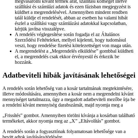
megvásárolni kívánt termék árát, szállítási költségét illetve
szállítási és számlázi adatok és ezen fázisban megjegyzést is
küldhet a megrendelésével. Amennyiben mindent rendben
talál küldje el rendelését, abban az esetben ha valami hibát
észlel a szállítási vagy számlázási adatokkal kapcsolatban,
kérjük javítsa visszalépve.
A rendelés véglegesítése során fogadja el az Általános
Szerződési Feltételeket, mellyel kijelenti, hogy tudomásul
veszi, hogy rendelése fizetési kötelezettséget von maga után.
A megrendelést a „Megrendelés elküldése” gombbal küldheti
el, a megrendelés csak ekkor érvényesül és érkezik be
hozzánk.
Adatbeviteli hibák javításának lehetőségei
A rendelés során lehetőség van a kosár tartalmának megtekintésére,
illetve módosítására, amennyiben a kosár nem a megrendelni kívánt
mennyiséget tartalmazza, úgy a megadott adatbeviteli mezőbe írja be
a rendelni kívánt mennyiség darabszámát, majd nyomja meg a
„Frissítés” gombot. Amennyiben törölni kívánja a kosárban található
termékeket, akkor nyomja meg az „X” „Eltávolítás” gombot.
A rendelés során a fogyasztónak folyamatosan lehetősége van a
bevitt adtok javítására/törlésére.