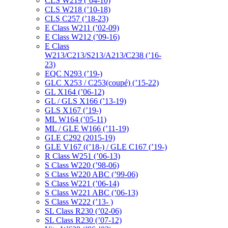
CLS W219 (’04-10)
CLS W218 (’10-18)
CLS C257 (’18-23)
E Class W211 (’02-09)
E Class W212 (’09-16)
E Class
W213/C213/S213/A213/C238 (’16-
23)
EQC N293 (’19-)
GLC X253 / C253(coupé) (’15-22)
GL X164 (’06-12)
GL / GLS X166 (’13-19)
GLS X167 (’19-)
ML W164 (’05-11)
ML / GLE W166 (’11-19)
GLE C292 (2015-19)
GLE V167 ((’18-) / GLE C167 (’19-)
R Class W251 (’06-13)
S Class W220 (’98-06)
S Class W220 ABC (’99-06)
S Class W221 (’06-14)
S Class W221 ABC (’06-13)
S Class W222 (’13- )
SL Class R230 (’02-06)
SL Class R230 (’07-12)