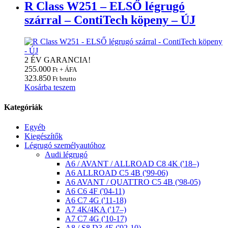
R Class W251 – ELSŐ légrugó
szárral – ContiTech köpeny – ÚJ
2 ÉV GARANCIA!
255.000
Ft + ÁFA
323.850
Ft brutto
Kosárba teszem
Kategóriák
Egyéb
Kiegészítők
Légrugó személyautóhoz
Audi légrugó
A6 / AVANT / ALLROAD C8 4K ('18–)
A6 ALLROAD C5 4B ('99-06)
A6 AVANT / QUATTRO C5 4B ('98-05)
A6 C6 4F ('04-11)
A6 C7 4G ('11-18)
A7 4K/4KA ('17–)
A7 C7 4G ('10-17)
A8 / S8 D3 4E ('02-10)