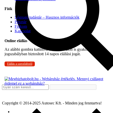
Fiók
Légrugó tudástár – Hasznos információk
Pénztár
Fiókom
Kapcsolat
Online elállás
Az alábbi gombra kattintva Ön online úton is gyakorolhatja a
jogszabályban biztosított 14 napos elállási jogát.
Elállás a szerződéstől
Copyright © 2014-2025 Autosec Kft. - Minden jog fenntartva!