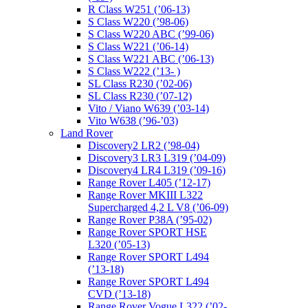
R Class W251 (’06-13)
S Class W220 (’98-06)
S Class W220 ABC (’99-06)
S Class W221 (’06-14)
S Class W221 ABC (’06-13)
S Class W222 (’13- )
SL Class R230 (’02-06)
SL Class R230 (’07-12)
Vito / Viano W639 (’03-14)
Vito W638 (’96-’03)
Land Rover
Discovery2 LR2 (’98-04)
Discovery3 LR3 L319 (’04-09)
Discovery4 LR4 L319 (’09-16)
Range Rover L405 (’12-17)
Range Rover MKIII L322
Supercharged 4,2 L V8 (’06-09)
Range Rover P38A (’95-02)
Range Rover SPORT HSE
L320 (’05-13)
Range Rover SPORT L494
(’13-18)
Range Rover SPORT L494
CVD (’13-18)
Range Rover Vogue L322 (’02-