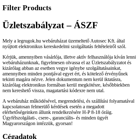
Filter Products
Üzletszabályzat – ÁSZF
Mely a legrugok.hu webáruházat üzemeltető Autosec Kft. által
nyújtott elektronikus kereskedelmi szolgáltatás feltételeiről szól.
Kérjük, amennyiben vásárlója, illetve aktív felhasználója kíván lenni
webáruházunknak, figyelmesen olvassa el az Üzletszabályzatot és
kizárólag abban az esetben vegye igénybe szolgáltatásainkat,
amennyiben minden pontjával egyet ért, és kötelező érvényűnek
tekinti magára nézve. Jelen dokumentum nem kerül iktatásra,
kizárólag elektronikus formában kerül megkötésre, későbbiekben
nem kereshető vissza, magatartási kódexre nem utal.
A webáruház működésével, megrendelési, és szállítási folyamatával
kapcsolatosan felmerülő kérdések esetén a megadott
elérhetőségeinken állunk rendelkezésére H-P 8-18 óráig.
Ügyfélszolgálati-, csere-, garanciális- és minden ügyét
Magyarországon intézzük, gyorsan!
Cégadatok