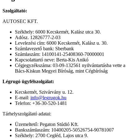
Szolgáltató:
AUTOSEC KFT.
Székhely: 6000 Kecskemét, Kalász utca 30.
Adósz. 12826777-2-03
Levelezési cím: 6000 Kecskemét, Kalász u. 30.
Számlavezető bank: Sberbank
Számlaszám: 14100141-25408360-70000001
Kapcsolattartó neve: Berta-Kis Anikó
Cégjegyzékszáma: 03-09-132561 nyilvántartásba vette a
Bács-Kiskun Megyei Bíróság, mint Cégbíróság
Légrugó ügyfélszolgálat:
Kecskemét, Szivárvány u. 12.
E-mail:
info@legrugok.hu
Telefon: +36-30-520-1481
Tárhelyszolgálató adatai:
Üzemeltető: Pegaton Stúdió Kft.
Bankszámlaszám: 10400205-50526754-90781007
Székhely: 2700 Cegléd, Lajos utca 9.