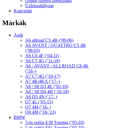
Online fizetési tájékoztató
Üzletszabályzat
Kapcsolat
Márkák
Audi
A6 allroad C5 4B (’99-06)
A6 AVANT / QUATTRO C5 4B
(’98-05)
A6 C6 4F (’04-11)
A6 C7 4G (’11-18)
A6 / AVANT / ALLROAD C8 4K
(’18–)
A7 C7 4G (’10-17)
A7 4K/4KA (’17–)
A8 / S8 D3 4E (’02-10)
A8 / S8 D4 4H (’10-18)
A8 D5 4N (’17- )
Q7 4L (’05-15)
Q7 4M (’16- )
Q8 4M (’18-’23)
BMW
5-ös széria E39 Touring (’95-03)
5-ös széria E61 Touring (’03-10)