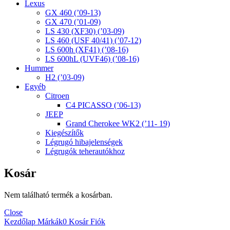
Lexus
GX 460 (’09-13)
GX 470 (’01-09)
LS 430 (XF30) (’03-09)
LS 460 (USF 40/41) (’07-12)
LS 600h (XF41) (’08-16)
LS 600hL (UVF46) (’08-16)
Hummer
H2 (’03-09)
Egyéb
Citroen
C4 PICASSO (’06-13)
JEEP
Grand Cherokee WK2 (’11- 19)
Kiegészítők
Légrugó hibajelenségek
Légrugók teherautókhoz
Kosár
Nem található termék a kosárban.
Close
Kezdőlap
Márkák
0
Kosár
Fiók