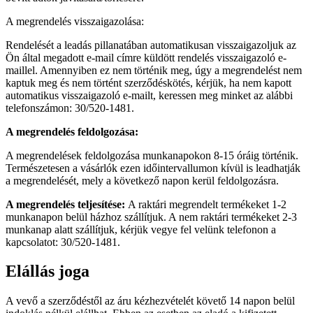
A megrendelés visszaigazolása:
Rendelését a leadás pillanatában automatikusan visszaigazoljuk az
Ön által megadott e-mail címre küldött rendelés visszaigazoló e-
maillel. Amennyiben ez nem történik meg, úgy a megrendelést nem
kaptuk meg és nem történt szerződéskötés, kérjük, ha nem kapott
automatikus visszaigazoló e-mailt, keressen meg minket az alábbi
telefonszámon: 30/520-1481.
A megrendelés feldolgozása:
A megrendelések feldolgozása munkanapokon 8-15 óráig történik.
Természetesen a vásárlók ezen időintervallumon kívül is leadhatják
a megrendelését, mely a következő napon kerül feldolgozásra.
A megrendelés teljesítése:
A raktári megrendelt termékeket 1-2
munkanapon belül házhoz szállítjuk. A nem raktári termékeket 2-3
munkanap alatt szállítjuk, kérjük vegye fel velünk telefonon a
kapcsolatot: 30/520-1481.
Elállás joga
A vevő a szerződéstől az áru kézhezvételét követő 14 napon belül