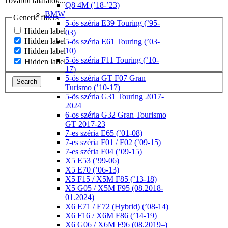
További találatok...
Q8 4M (’18-’23)
BMW
Generic filters
5-ös széria E39 Touring (’95-
Hidden label
03)
Hidden label
5-ös széria E61 Touring (’03-
10)
Hidden label
5-ös széria F11 Touring (’10-
Hidden label
17)
5-ös széria GT F07 Gran
Search
Turismo (’10-17)
5-ös széria G31 Touring 2017-
2024
6-os széria G32 Gran Tourismo
GT 2017-23
7-es széria E65 (’01-08)
7-es széria F01 / F02 (’09-15)
7-es széria F04 (’09-15)
X5 E53 (’99-06)
X5 E70 (’06-13)
X5 F15 / X5M F85 (’13-18)
X5 G05 / X5M F95 (08.2018-
01.2024)
X6 E71 / E72 (Hybrid) (’08-14)
X6 F16 / X6M F86 (’14-19)
X6 G06 / X6M F96 (08.2019–)