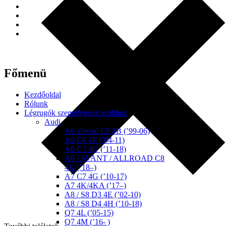
Főmenü
Kezdőoldal
Rólunk
Légrugók személygépkocsikhoz
Audi
A6 allroad C5 4B (’99-06)
A6 C6 4F (’04-11)
A6 C7 4G (’11-18)
A6 / AVANT / ALLROAD C8
4K (’18–)
A7 C7 4G (’10-17)
A7 4K/4KA (’17–)
A8 / S8 D3 4E (’02-10)
A8 / S8 D4 4H (’10-18)
Q7 4L (’05-15)
Q7 4M (’16- )