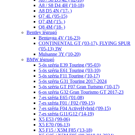
A8 / S8 D4 4H ('10-18)
A8 D5 4N ('17- )
Q7 4L ('05-15)
Q7 4M ('15- )
Q8 4M ('18- )
Bentley légrugó
Bentayga 4V ('16-23)
CONTINENTAL GT ('03-17), FLYING SPUR
('05-13) 3W
Mulsanne 3Y ('10-20)
BMW légrugó
5-ös széria E39 Touring ('95-03)
5-ös széria E61 Touring ('03-10)
5-ös széria F11 Touring ('10-17)
5-ös széria G31 Touring 2017-2024
5-ös széria GT F07 Gran Turismo ('10-17)
6-os széria G32 Gran Tourismo GT 2017-23
7-es széria E65 ('01-08)
7-es széria F01 / F02 ('09-15)
7-es széria F04 ActiveHybrid ('09-15)
7-es széria G11/G12 ('14-19)
X5 E53 ('99-06)
X5 E70 ('06-13)
X5 F15 / X5M F85 ('13-18)