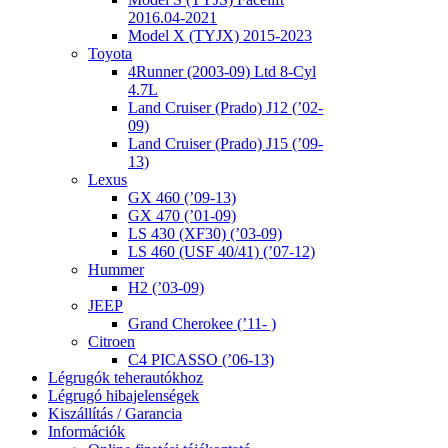
2016.04-2021
Model X (TYJX) 2015-2023
Toyota
4Runner (2003-09) Ltd 8-Cyl
4.7L
Land Cruiser (Prado) J12 (’02-
09)
Land Cruiser (Prado) J15 (’09-
13)
Lexus
GX 460 (’09-13)
GX 470 (’01-09)
LS 430 (XF30) (’03-09)
LS 460 (USF 40/41) (’07-12)
Hummer
H2 (’03-09)
JEEP
Grand Cherokee (’11- )
Citroen
C4 PICASSO (’06-13)
Légrugók teherautókhoz
Légrugó hibajelenségek
Kiszállítás / Garancia
Információk