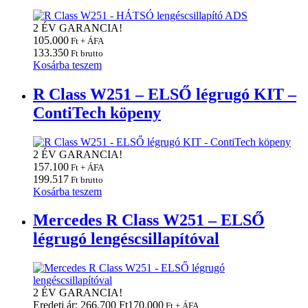
2 ÉV GARANCIA!
105.000
Ft + ÁFA
133.350
Ft brutto
Kosárba teszem
R Class W251 – ELSŐ légrugó KIT –
ContiTech köpeny
2 ÉV GARANCIA!
157.100
Ft + ÁFA
199.517
Ft brutto
Kosárba teszem
Mercedes R Class W251 – ELSŐ
légrugó lengéscsillapítóval
2 ÉV GARANCIA!
Eredeti ár: 266.700 Ft
170.000
Ft + ÁFA