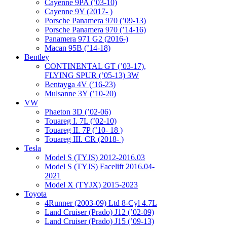
Cayenne 9PA (’03-10)
Cayenne 9Y (2017- )
Porsche Panamera 970 (’09-13)
Porsche Panamera 970 (’14-16)
Panamera 971 G2 (2016-)
Macan 95B (’14-18)
Bentley
CONTINENTAL GT (’03-17),
FLYING SPUR (’05-13) 3W
Bentayga 4V (’16-23)
Mulsanne 3Y (’10-20)
VW
Phaeton 3D (’02-06)
Touareg I. 7L (’02-10)
Touareg II. 7P (’10- 18 )
Touareg III. CR (2018- )
Tesla
Model S (TYJS) 2012-2016.03
Model S (TYJS) Facelift 2016.04-
2021
Model X (TYJX) 2015-2023
Toyota
4Runner (2003-09) Ltd 8-Cyl 4.7L
Land Cruiser (Prado) J12 (’02-09)
Land Cruiser (Prado) J15 (’09-13)