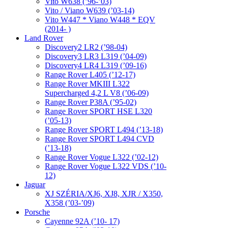
Vito W638 (’96-’03)
Vito / Viano W639 (’03-14)
Vito W447 * Viano W448 * EQV
(2014- )
Land Rover
Discovery2 LR2 (’98-04)
Discovery3 LR3 L319 (’04-09)
Discovery4 LR4 L319 (’09-16)
Range Rover L405 (’12-17)
Range Rover MKIII L322
Supercharged 4,2 L V8 (’06-09)
Range Rover P38A (’95-02)
Range Rover SPORT HSE L320
(’05-13)
Range Rover SPORT L494 (’13-18)
Range Rover SPORT L494 CVD
(’13-18)
Range Rover Vogue L322 (’02-12)
Range Rover Vogue L322 VDS (’10-
12)
Jaguar
XJ SZÉRIA/XJ6, XJ8, XJR / X350,
X358 (’03-’09)
Porsche
Cayenne 92A (’10- 17)