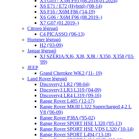
X5 G05 / X5M F95 (08.2018-01.2024)
X6 E71 / E72 (Hybrid) ('08-14)
X6 F16 / X6M F86 ('14-19)
X6 G06 / X6M F96 (08.2019–)
X7 G07 (01.2019–)
Citroen légrugó
C4 PICASSO ('06-13)
Hummer légrugó
H2 ('03-09)
Jaguar légrugó
XJ SZÉRIA/XJ6, XJ8, XJR / X350, X358 ('03-
'09)
JEEP
Grand Cherokee WK2 ('11- 19)
Land Rover légrugó
Discovery2 LR2 ('98-04)
Discovery3 LR3 L319 ('04-09)
Discovery4 LR4 L319 ('09-16)
Range Rover L405 ('12-17)
Range Rover MKIII L322 Supercharged 4,2 L
V8 ('06-09)
Range Rover P38A ('95-02)
Range Rover SPORT HSE L320 ('05-13)
Range Rover SPORT HSE VDS L320 ('10-14)
Range Rover SPORT L494 ('13-18)