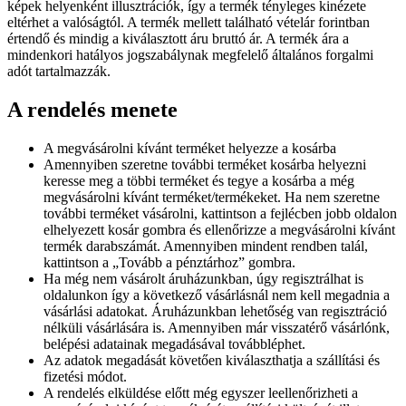
képek helyenként illusztrációk, így a termék tényleges kinézete
eltérhet a valóságtól. A termék mellett található vételár forintban
értendő és mindig a kiválasztott áru bruttó ár. A termék ára a
mindenkori hatályos jogszabálynak megfelelő általános forgalmi
adót tartalmazzák.
A rendelés menete
A megvásárolni kívánt terméket helyezze a kosárba
Amennyiben szeretne további terméket kosárba helyezni
keresse meg a többi terméket és tegye a kosárba a még
megvásárolni kívánt terméket/termékeket. Ha nem szeretne
további terméket vásárolni, kattintson a fejlécben jobb oldalon
elhelyezett kosár gombra és ellenőrizze a megvásárolni kívánt
termék darabszámát. Amennyiben mindent rendben talál,
kattintson a „Tovább a pénztárhoz” gombra.
Ha még nem vásárolt áruházunkban, úgy regisztrálhat is
oldalunkon így a következő vásárlásnál nem kell megadnia a
vásárlási adatokat. Áruházunkban lehetőség van regisztráció
nélküli vásárlására is. Amennyiben már visszatérő vásárlónk,
belépési adatainak megadásával továbbléphet.
Az adatok megadását követően kiválaszthatja a szállítási és
fizetési módot.
A rendelés elküldése előtt még egyszer leellenőrizheti a