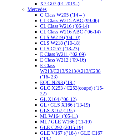
X7 G07 (01.2019–)
Mercedes
C Class W205 (’14 – )
CL Class W215 ABC (99-06)
CL Class W216 (’06-14)
CL Class W216 ABC (’06-14)
CLS W219 (’04-10)
CLS W218 (’10-18)
CLS C257 (’18-23)
E Class W211 (’02-09)
E Class W212 (’09-16)
E Class
W213/C213/S213/A213/C238
(’16- 23)
EQC N293 (’19-)
GLC X253 / C253(coupé) (’15-
22)
GL X164 (’06-12)
GL / GLS X166 (’13-19)
GLS X167 (’19-)
ML W164 (’05-11)
ML / GLE W166 (’11-19)
GLE C292 (2015-19)
GLE V167 ((’18-) / GLE C167
(’19-)