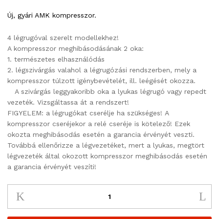
Új, gyári AMK kompresszor.
4 légrugóval szerelt modellekhez!
A kompresszor meghibásodásának 2 oka:
1. természetes elhasználódás
2. légszivárgás valahol a légrugózási rendszerben, mely a
kompresszor túlzott igénybevételét, ill. leégését okozza.
A szivárgás leggyakoribb oka a lyukas légrugó vagy repedt
vezeték. Vizsgáltassa át a rendszert!
FIGYELEM: a légrugókat cserélje ha szükséges! A
kompresszor cseréjekor a relé cseréje is kötelező! Ezek
okozta meghibásodás esetén a garancia érvényét veszti.
Továbbá ellenőrizze a légvezetéket, mert a lyukas, megtört
légvezeték által okozott kompresszor meghibásodás esetén
a garancia érvényét veszíti!