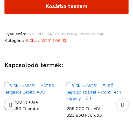
Kosárba teszem
Gyári szám:
2513201304, 2513202104, 2513202704
Kategória
R Class W251 ('06-13)
Kapcsolódó termék:
105.000
9
Ft + ÁFA
133.350
255.000
1
Ft brutto
Ft + ÁFA
323.850
Ft brutto