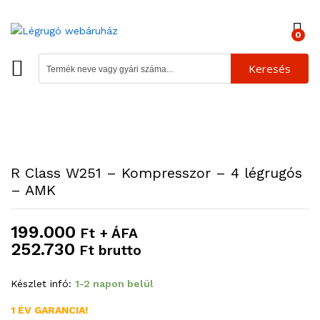
0
Keresés
R Class W251 – Kompresszor – 4 légrugós
– AMK
199.000
Ft + ÁFA
252.730
Ft brutto
Készlet infó:
1-2 napon belül
1 ÉV GARANCIA!