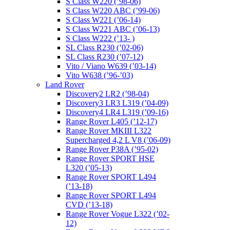
S Class W220 (’98-06)
S Class W220 ABC (’99-06)
S Class W221 (’06-14)
S Class W221 ABC (’06-13)
S Class W222 (’13- )
SL Class R230 (’02-06)
SL Class R230 (’07-12)
Vito / Viano W639 (’03-14)
Vito W638 (’96-’03)
Land Rover
Discovery2 LR2 (’98-04)
Discovery3 LR3 L319 (’04-09)
Discovery4 LR4 L319 (’09-16)
Range Rover L405 (’12-17)
Range Rover MKIII L322
Supercharged 4,2 L V8 (’06-09)
Range Rover P38A (’95-02)
Range Rover SPORT HSE
L320 (’05-13)
Range Rover SPORT L494
(’13-18)
Range Rover SPORT L494
CVD (’13-18)
Range Rover Vogue L322 (’02-
12)