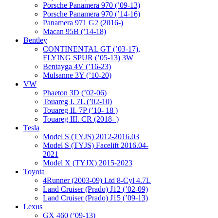
Porsche Panamera 970 (’09-13)
Porsche Panamera 970 (’14-16)
Panamera 971 G2 (2016-)
Macan 95B (’14-18)
Bentley
CONTINENTAL GT (’03-17),
FLYING SPUR (’05-13) 3W
Bentayga 4V (’16-23)
Mulsanne 3Y (’10-20)
VW
Phaeton 3D (’02-06)
Touareg I. 7L (’02-10)
Touareg II. 7P (’10- 18 )
Touareg III. CR (2018- )
Tesla
Model S (TYJS) 2012-2016.03
Model S (TYJS) Facelift 2016.04-
2021
Model X (TYJX) 2015-2023
Toyota
4Runner (2003-09) Ltd 8-Cyl 4.7L
Land Cruiser (Prado) J12 (’02-09)
Land Cruiser (Prado) J15 (’09-13)
Lexus
GX 460 (’09-13)