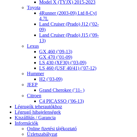
Model X (TYJX) 2015-2023
Toyota
4Runner (2003-09) Ltd 8-Cyl
4.7L
Land Cruiser (Prado) J12 (’02-
09)
Land Cruiser (Prado) J15 (’09-
13)
Lexus
GX 460 (’09-13)
GX 470 (’01-09)
LS 430 (XF30) (’03-09)
LS 460 (USF 40/41) (’07-12)
Hummer
H2 (’03-09)
JEEP
Grand Cherokee (’11- )
Citroen
C4 PICASSO (’06-13)
Légrugók teherautókhoz
Légrugó hibajelenségek
Kiszállítás / Garancia
Információk
Online fizetési tájékoztató
Üzletszabályzat