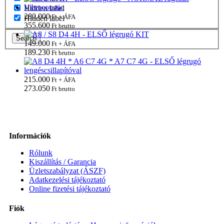
Hidden label
280.000
Ft + ÁFA
Hidden label
355.600
Ft brutto
Search
149.000
Ft + ÁFA
189.230
Ft brutto
215.000
Ft + ÁFA
273.050
Ft brutto
Információk
Rólunk
Kiszállítás / Garancia
Üzletszabályzat (ÁSZF)
Adatkezelési tájékoztató
Online fizetési tájékoztató
Fiók