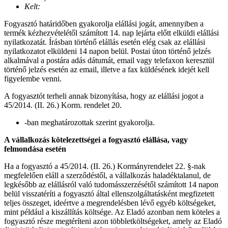
Kelt:
Fogyasztó határidőben gyakorolja elállási jogát, amennyiben a
termék kézhezvételétől számított 14. nap lejárta előtt elküldi elállási
nyilatkozatát. Írásban történő elállás esetén elég csak az elállási
nyilatkozatot elküldeni 14 napon belül. Postai úton történő jelzés
alkalmával a postára adás dátumát, email vagy telefaxon keresztül
történő jelzés esetén az email, illetve a fax küldésének idejét kell
figyelembe venni.
A fogyasztót terheli annak bizonyítása, hogy az elállási jogot a
45/2014. (II. 26.) Korm. rendelet 20.
-ban meghatározottak szerint gyakorolja.
A vállalkozás kötelezettségei a fogyasztó elállása, vagy
felmondása esetén
Ha a fogyasztó a 45/2014. (II. 26.) Kormányrendelet 22. §-nak
megfelelően eláll a szerződéstől, a vállalkozás haladéktalanul, de
legkésőbb az elállásról való tudomásszerzésétől számított 14 napon
belül visszatéríti a fogyasztó által ellenszolgáltatásként megfizetett
teljes összeget, ideértve a megrendelésben lévő egyéb költségeket,
mint például a kiszállítás költsége. Az Eladó azonban nem köteles a
fogyasztó része megtéríteni azon többletköltségeket, amely az Eladó