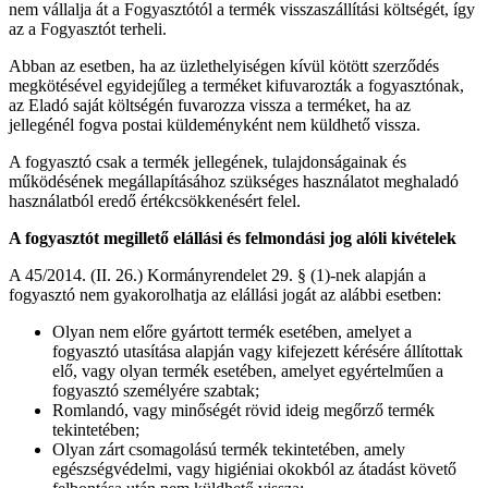
nem vállalja át a Fogyasztótól a termék visszaszállítási költségét, így
az a Fogyasztót terheli.
Abban az esetben, ha az üzlethelyiségen kívül kötött szerződés
megkötésével egyidejűleg a terméket kifuvarozták a fogyasztónak,
az Eladó saját költségén fuvarozza vissza a terméket, ha az
jellegénél fogva postai küldeményként nem küldhető vissza.
A fogyasztó csak a termék jellegének, tulajdonságainak és
működésének megállapításához szükséges használatot meghaladó
használatból eredő értékcsökkenésért felel.
A fogyasztót megillető elállási és felmondási jog alóli kivételek
A 45/2014. (II. 26.) Kormányrendelet 29. § (1)-nek alapján a
fogyasztó nem gyakorolhatja az elállási jogát az alábbi esetben:
Olyan nem előre gyártott termék esetében, amelyet a
fogyasztó utasítása alapján vagy kifejezett kérésére állítottak
elő, vagy olyan termék esetében, amelyet egyértelműen a
fogyasztó személyére szabtak;
Romlandó, vagy minőségét rövid ideig megőrző termék
tekintetében;
Olyan zárt csomagolású termék tekintetében, amely
egészségvédelmi, vagy higiéniai okokból az átadást követő