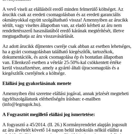
A vevő viseli az elállásból eredő minden felmerülő költséget. Az
árucikk csak az eredeti csomagolásban és az eredeti garanciális
okmányokkal együtt szolgáltatható vissza! Amennyiben az árucikk
sérült, vagy viseltes állapotban van, az eladó kérheti az áru nem
rendeltetésszerű használatából eredő kárának megtérítését, illetve
megtagadhatja az áru visszavásárlását.
Az adott árucikk díjmentes cseréje csak abban az esetben lehetséges,
ha a gyári csomagolásban található kiegészítők, tartozékok,
dokumentációk, és azok csomagolása ép és bontatlan állapotban
van. Ellenkező esetben a vételár 25-50%-kal csökkentett értéke
kerül visszafizetésre, amely a gyártó általi újracsomagolás és a
kiegészítők cseréjének a költsége.
Elállási jog gyakorlásának menete
Amennyiben élni szeretne elállási jogával, annak jelzését megteheti
ügyfélszolgálatunk elérhetőségén írásban: e-mailben
(info@legrugok.hu).
A Fogyasztót megillető elállási jog ismertetése:
A fogyasztó a 45/2014. (II. 26.) Kormányrendelet alapján jogosult
az áru átvételét követő 14 napon belül indokolás nélkül elállni a