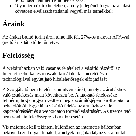
felbontása után nem küldhető vissza;
Olyan termék tekintetében, amely jellegénél fogva az átadást
követően elválaszthatatlanul vegyül más termékkel;
Áraink
Az árakat bruttó forint áron tűntettük fel, 27%-os magyar ÁFA-val
(nettó ár is látható feltűntetve.
Felelősség
A webáruházban való vásárlás feltételezi a vásárló részéről az
Internet technikai és műszaki korlátainak ismeretét és a
technológiával együtt járó hibalehetőségek elfogadását.
A Szolgáltató nem felelős semmilyen kárért, amely az áruházhoz
való csatlakozás miatt következett be. A látogató felelőssége
felmérni, hogy hogyan védheti meg a számítógépén tárolt adatait a
behatolóktól. Egyedül a vásárló felelős az áruházhoz való
kapcsolódásáért és a weboldalon történő vásárlásért. Az üzemeltető
nem vonható felelősségre vis maior esetén.
Vis maiornak kell tekinteni különösen az internetes hálózatban
bekövetkezett olyan hibákat, amelyek megakadályozzák a portál