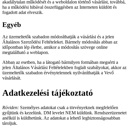
akadálytalan működését és a weboldalon történő vásárlást, továbbá,
ha a működési hibával összefüggésben az Interneten küldött és
fogadott adat elveszik.
Egyéb
Az üzemeltetők szabadon módosíthatják a vásárlási és a jelen
Általános Szerződési Feltételeket. Bármely módosítás abban az
időpontban lép életbe, amikor a módosítás szövege online
megtalálható a weblapon.
Abban az esetben, ha a látogató bármilyen formában megsérti a
jelen Általános Vásárlási Feltételekben foglalt szabályokat, akkor az
üzemeltetők szabadon érvénytelennek nyilváníthatják a Vevő
vásárlását.
Adatkezelési tájékoztató
Röviden:
Személyes adatokat csak a törvényeknek megfelelően
gyűjtünk és kezelünk. DM levelet NEM küldünk. Rendszerüzenetet
anélkül is küldhetünk. Az adatokat a lehető legbiztonságosabban
tároljuk.