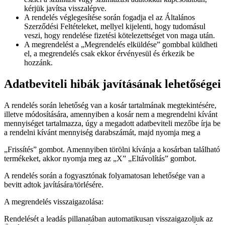
kérjük javítsa visszalépve.
A rendelés véglegesítése során fogadja el az Általános
Szerződési Feltételeket, mellyel kijelenti, hogy tudomásul
veszi, hogy rendelése fizetési kötelezettséget von maga után.
A megrendelést a „Megrendelés elküldése” gombbal küldheti
el, a megrendelés csak ekkor érvényesül és érkezik be
hozzánk.
Adatbeviteli hibák javításának lehetőségei
A rendelés során lehetőség van a kosár tartalmának megtekintésére,
illetve módosítására, amennyiben a kosár nem a megrendelni kívánt
mennyiséget tartalmazza, úgy a megadott adatbeviteli mezőbe írja be
a rendelni kívánt mennyiség darabszámát, majd nyomja meg a
„Frissítés” gombot. Amennyiben törölni kívánja a kosárban található
termékeket, akkor nyomja meg az „X” „Eltávolítás” gombot.
A rendelés során a fogyasztónak folyamatosan lehetősége van a
bevitt adtok javítására/törlésére.
A megrendelés visszaigazolása:
Rendelését a leadás pillanatában automatikusan visszaigazoljuk az