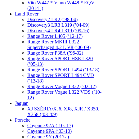
Vito W447 * Viano W448 * EQV
(2014- )
Land Rover
Discovery2 LR2 (’98-04)
Discovery3 LR3 L319 (’04-09)
Discovery4 LR4 L319 (’09-16)
Range Rover L405 (’12-17)
Range Rover MKIII L322
Supercharged 4,2 L V8 (’06-09)
Range Rover P38A (’95-02)
Range Rover SPORT HSE L320
(’05-13)
Range Rover SPORT L494 (’13-18)
Range Rover SPORT L494 CVD
(’13-18)
Range Rover Vogue L322 (’02-12)
Range Rover Vogue L322 VDS (’10-
12)
Jaguar
XJ SZÉRIA/XJ6, XJ8, XJR / X350,
X358 (’03-’09)
Porsche
Cayenne 92A (’10- 17)
Cayenne 9PA (’03-10)
Cayenne 9Y (2017- )