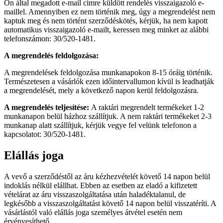
Ön által megadott e-mail címre küldött rendelés visszaigazoló e-
maillel. Amennyiben ez nem történik meg, úgy a megrendelést nem
kaptuk meg és nem történt szerződéskötés, kérjük, ha nem kapott
automatikus visszaigazoló e-mailt, keressen meg minket az alábbi
telefonszámon: 30/520-1481.
A megrendelés feldolgozása:
A megrendelések feldolgozása munkanapokon 8-15 óráig történik.
Természetesen a vásárlók ezen időintervallumon kívül is leadhatják
a megrendelését, mely a következő napon kerül feldolgozásra.
A megrendelés teljesítése:
A raktári megrendelt termékeket 1-2
munkanapon belül házhoz szállítjuk. A nem raktári termékeket 2-3
munkanap alatt szállítjuk, kérjük vegye fel velünk telefonon a
kapcsolatot: 30/520-1481.
Elállás joga
A vevő a szerződéstől az áru kézhezvételét követő 14 napon belül
indoklás nélkül elállhat. Ebben az esetben az eladó a kifizetett
vételárat az áru visszaszolgáltatása után haladéktalanul, de
legkésőbb a visszaszolgáltatást követő 14 napon belül visszatéríti. A
vásárlástól való elállás joga személyes átvétel esetén nem
érvényesíthető.