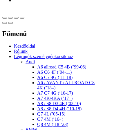
Főmenü
Kezdőoldal
Rólunk
Légrugók személygépkocsikhoz
Audi
A6 allroad C5 4B (’99-06)
A6 C6 4F (’04-11)
A6 C7 4G (’11-18)
A6 / AVANT / ALLROAD C8
4K (’18–)
A7 C7 4G (’10-17)
A7 4K/4KA (’17–)
A8 / S8 D3 4E (’02-10)
A8 / S8 D4 4H (’10-18)
Q7 4L (’05-15)
Q7 4M (’16- )
Q8 4M (’18-’23)
BMW