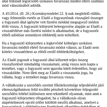
által felkínált legolcsóbb szokásos fuvarozási módtól eltérő szállítási
mód választásából adódik.
A 45/2014. (II. 26.) Kormányrendelet 22. §-nak megfelelő elállás,
vagy felmondás esetén az Eladó a fogyasztónak visszajáró összeget
a fogyasztó által igénybe vett fizetési móddal megegyező módon
téríti vissza. A fogyasztó kifejezett beleegyezése alapján az Eladó a
visszatérítésre más fizetési módot is alkalmazhat, de a fogyasztót
ebből adódóan semmilyen többletdíj nem terhelheti.
Ha a fogyasztó kifejezetten a legkevésbé költséges szokásos
fuvarozási módtól eltérő fuvarozási módot választ, az Eladó nem
köteles visszatéríteni az ebből eredő többletköltségeket.
Az Eladó jogosult a fogyasztó által kifizetett teljes összeg
visszafizetését mindaddig visszatartani, amíg vissza nem kapta a
terméket, vagy a fogyasztó nem igazolta hitelt érdemlően, hogy azt
visszaküldte. Nem illeti meg az Eladót a visszatartás joga, ha
vállalta, hogy a terméket maga fuvarozza vissza.
A vállalkozást a szerződés szerinti főkötelezettsége teljesítéséért járó
ellenszolgáltatáson felül további pénzbeli követelésre feljogosító
szerződési feltétel különösen nem tekinthető olyannak, mint amit a
fogyasztó kifejezetten elfogadott, ha a vállalkozás olyan
alapértelmezett opciót (előre kitöltött mezőt) alkalmaz, amelyet a
fogyasztónak a többletösszeg fizetésének elkerülése érdekében el