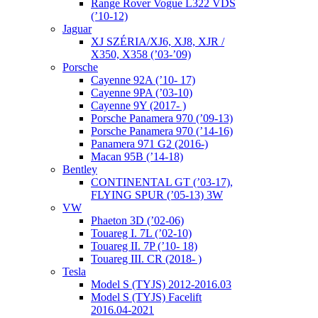
Range Rover Vogue L322 VDS
(’10-12)
Jaguar
XJ SZÉRIA/XJ6, XJ8, XJR /
X350, X358 (’03-’09)
Porsche
Cayenne 92A (’10- 17)
Cayenne 9PA (’03-10)
Cayenne 9Y (2017- )
Porsche Panamera 970 (’09-13)
Porsche Panamera 970 (’14-16)
Panamera 971 G2 (2016-)
Macan 95B (’14-18)
Bentley
CONTINENTAL GT (’03-17),
FLYING SPUR (’05-13) 3W
VW
Phaeton 3D (’02-06)
Touareg I. 7L (’02-10)
Touareg II. 7P (’10- 18)
Touareg III. CR (2018- )
Tesla
Model S (TYJS) 2012-2016.03
Model S (TYJS) Facelift
2016.04-2021