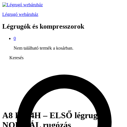
Légrugó webáruház
Légrugók és kompresszorok
0
Nem található termék a kosárban.
Keresés
A8 D4 /4H – ELSŐ légrugó –
NORMÁL rugózás