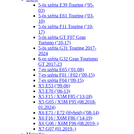
5-ös széria E39 Touring (’95-
03)
5-ös széria E61 Touring (’03-
10)
5-ös széria F11 Touring (’10-
17)
5-ös széria GT F07 Gran
Turismo (’10-17)
5-ös széria G31 Touring 2017-
2024
6-os széria G32 Gran Tourismo
GT 2017-23
7-es széria E65 (’01-08)
7-es széria F01 / F02 (’09-15)
7-es széria F04 (’09-15)
X5 E53 (’99-06)
X5 E70 (’06-13)
X5 F15 / X5M F85 (’13-18)
X5 G05 / X5M F95 (08.2018-
01.2024)
X6 E71 / E72 (Hybrid) (’08-14)
X6 F16 / X6M F86 (’14-19)
X6 G06 / X6M F96 (08.2019–)
X7 G07 (01.2019–)