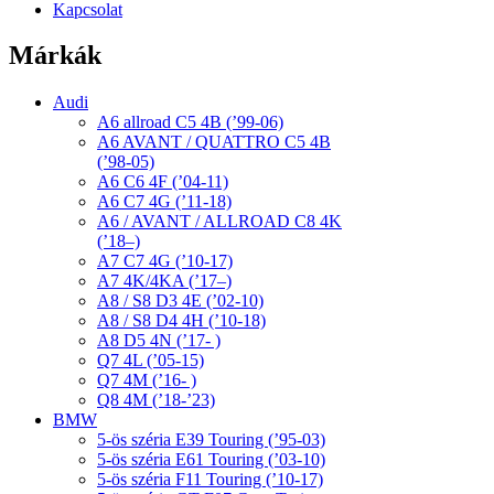
Kapcsolat
Márkák
Audi
A6 allroad C5 4B (’99-06)
A6 AVANT / QUATTRO C5 4B
(’98-05)
A6 C6 4F (’04-11)
A6 C7 4G (’11-18)
A6 / AVANT / ALLROAD C8 4K
(’18–)
A7 C7 4G (’10-17)
A7 4K/4KA (’17–)
A8 / S8 D3 4E (’02-10)
A8 / S8 D4 4H (’10-18)
A8 D5 4N (’17- )
Q7 4L (’05-15)
Q7 4M (’16- )
Q8 4M (’18-’23)
BMW
5-ös széria E39 Touring (’95-03)
5-ös széria E61 Touring (’03-10)
5-ös széria F11 Touring (’10-17)