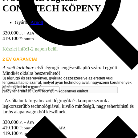
CONTITECH KÖPENY
Gyártó:
Arnott
330.000
Ft + ÁFA
419.100
Ft brutto
Készlet infó:
1-2 napon belül
2 ÉV GARANCIA!
A szett tartalma
:
első l
égrugó lengéscsillapító szárral együtt.
Mindkét oldalra beszerelhető!
Új légrugó és szerelvényei, gyárilag összeszerelve az eredeti Audi
lengéscsillapító szárral, melyet gyári technológiával, nagyüzemi körülmények
között újított fel a gyártó.
Nagy teherbírású ContiTech gumiköpennyel ellátott
. Az általunk forgalmazott légrugók és kompresszorok a
legkorszerűbb technológiával, kiváló minőségű, nagy teherbírású és
tartós alapanyagokból készülnek.
330.000
Ft + ÁFA
419.100
330.000
Ft brutto
Ft + ÁFA
419.100
Ft brutto