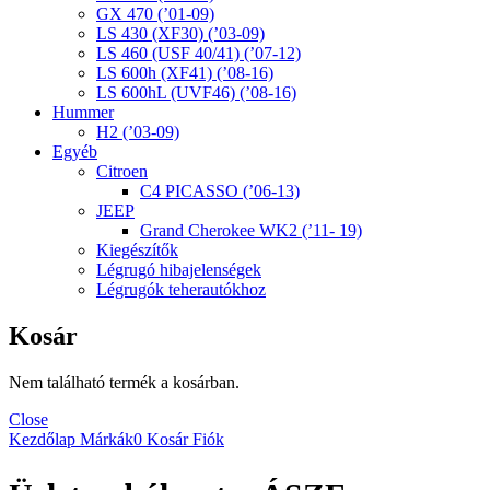
GX 470 (’01-09)
LS 430 (XF30) (’03-09)
LS 460 (USF 40/41) (’07-12)
LS 600h (XF41) (’08-16)
LS 600hL (UVF46) (’08-16)
Hummer
H2 (’03-09)
Egyéb
Citroen
C4 PICASSO (’06-13)
JEEP
Grand Cherokee WK2 (’11- 19)
Kiegészítők
Légrugó hibajelenségek
Légrugók teherautókhoz
Kosár
Nem található termék a kosárban.
Close
Kezdőlap
Márkák
0
Kosár
Fiók