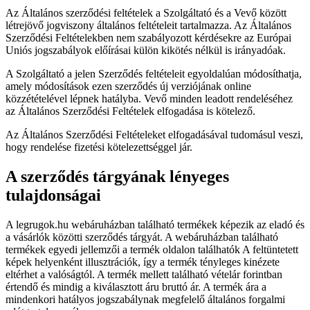
Az Általános szerződési feltételek a Szolgáltató és a Vevő között
létrejövő jogviszony általános feltételeit tartalmazza. Az Általános
Szerződési Feltételekben nem szabályozott kérdésekre az Európai
Uniós jogszabályok előírásai külön kikötés nélkül is irányadóak.
A Szolgáltató a jelen Szerződés feltételeit egyoldalúan módosíthatja,
amely módosítások ezen szerződés új verziójának online
közzétételével lépnek hatályba. Vevő minden leadott rendeléséhez
az Általános Szerződési Feltételek elfogadása is kötelező.
Az Általános Szerződési Feltételeket elfogadásával tudomásul veszi,
hogy rendelése fizetési kötelezettséggel jár.
A szerződés tárgyának lényeges
tulajdonságai
A legrugok.hu webáruházban található termékek képezik az eladó és
a vásárlók közötti szerződés tárgyát. A webáruházban található
termékek egyedi jellemzői a termék oldalon találhatók A feltüntetett
képek helyenként illusztrációk, így a termék tényleges kinézete
eltérhet a valóságtól. A termék mellett található vételár forintban
értendő és mindig a kiválasztott áru bruttó ár. A termék ára a
mindenkori hatályos jogszabálynak megfelelő általános forgalmi