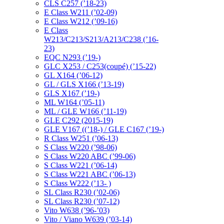
CLS C257 (’18-23)
E Class W211 (’02-09)
E Class W212 (’09-16)
E Class
W213/C213/S213/A213/C238 (’16-
23)
EQC N293 (’19-)
GLC X253 / C253(coupé) (’15-22)
GL X164 (’06-12)
GL / GLS X166 (’13-19)
GLS X167 (’19-)
ML W164 (’05-11)
ML / GLE W166 (’11-19)
GLE C292 (2015-19)
GLE V167 ((’18-) / GLE C167 (’19-)
R Class W251 (’06-13)
S Class W220 (’98-06)
S Class W220 ABC (’99-06)
S Class W221 (’06-14)
S Class W221 ABC (’06-13)
S Class W222 (’13- )
SL Class R230 (’02-06)
SL Class R230 (’07-12)
Vito W638 (’96-’03)
Vito / Viano W639 (’03-14)