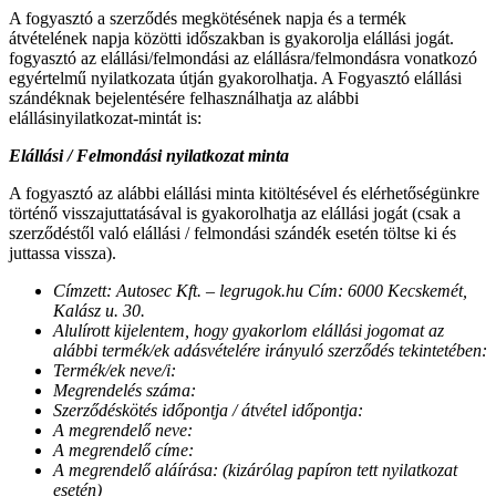
A fogyasztó a szerződés megkötésének napja és a termék
átvételének napja közötti időszakban is gyakorolja elállási jogát.
fogyasztó az elállási/felmondási az elállásra/felmondásra vonatkozó
egyértelmű nyilatkozata útján gyakorolhatja. A Fogyasztó elállási
szándéknak bejelentésére felhasználhatja az alábbi
elállásinyilatkozat-mintát is:
Elállási / Felmondási nyilatkozat minta
A fogyasztó az alábbi elállási minta kitöltésével és elérhetőségünkre
történő visszajuttatásával is gyakorolhatja az elállási jogát (csak a
szerződéstől való elállási / felmondási szándék esetén töltse ki és
juttassa vissza).
Címzett: Autosec Kft. – legrugok.hu Cím: 6000 Kecskemét,
Kalász u. 30.
Alulírott kijelentem, hogy gyakorlom elállási jogomat az
alábbi termék/ek adásvételére irányuló szerződés tekintetében:
Termék/ek neve/i:
Megrendelés száma:
Szerződéskötés időpontja / átvétel időpontja:
A megrendelő neve:
A megrendelő címe:
A megrendelő aláírása: (kizárólag papíron tett nyilatkozat
esetén)