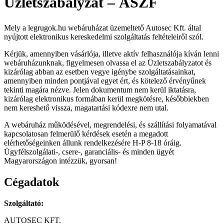
Üzletszabályzat – ÁSZF
Mely a legrugok.hu webáruházat üzemeltető Autosec Kft. által
nyújtott elektronikus kereskedelmi szolgáltatás feltételeiről szól.
Kérjük, amennyiben vásárlója, illetve aktív felhasználója kíván lenni
webáruházunknak, figyelmesen olvassa el az Üzletszabályzatot és
kizárólag abban az esetben vegye igénybe szolgáltatásainkat,
amennyiben minden pontjával egyet ért, és kötelező érvényűnek
tekinti magára nézve. Jelen dokumentum nem kerül iktatásra,
kizárólag elektronikus formában kerül megkötésre, későbbiekben
nem kereshető vissza, magatartási kódexre nem utal.
A webáruház működésével, megrendelési, és szállítási folyamatával
kapcsolatosan felmerülő kérdések esetén a megadott
elérhetőségeinken állunk rendelkezésére H-P 8-18 óráig.
Ügyfélszolgálati-, csere-, garanciális- és minden ügyét
Magyarországon intézzük, gyorsan!
Cégadatok
Szolgáltató:
AUTOSEC KFT.