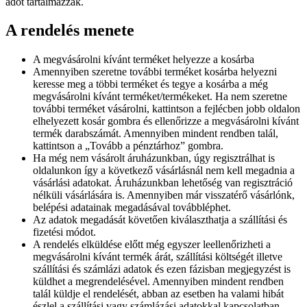
adót tartalmazzák.
A rendelés menete
A megvásárolni kívánt terméket helyezze a kosárba
Amennyiben szeretne további terméket kosárba helyezni
keresse meg a többi terméket és tegye a kosárba a még
megvásárolni kívánt terméket/termékeket. Ha nem szeretne
további terméket vásárolni, kattintson a fejlécben jobb oldalon
elhelyezett kosár gombra és ellenőrizze a megvásárolni kívánt
termék darabszámát. Amennyiben mindent rendben talál,
kattintson a „Tovább a pénztárhoz” gombra.
Ha még nem vásárolt áruházunkban, úgy regisztrálhat is
oldalunkon így a következő vásárlásnál nem kell megadnia a
vásárlási adatokat. Áruházunkban lehetőség van regisztráció
nélküli vásárlására is. Amennyiben már visszatérő vásárlónk,
belépési adatainak megadásával továbbléphet.
Az adatok megadását követően kiválaszthatja a szállítási és
fizetési módot.
A rendelés elküldése előtt még egyszer leellenőrizheti a
megvásárolni kívánt termék árát, szállítási költségét illetve
szállítási és számlázi adatok és ezen fázisban megjegyzést is
küldhet a megrendelésével. Amennyiben mindent rendben
talál küldje el rendelését, abban az esetben ha valami hibát
észlel a szállítási vagy számlázási adatokkal kapcsolatban,