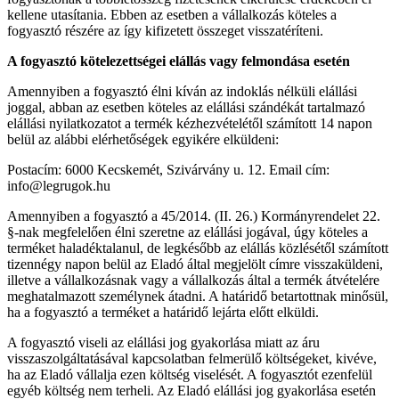
kellene utasítania. Ebben az esetben a vállalkozás köteles a
fogyasztó részére az így kifizetett összeget visszatéríteni.
A fogyasztó kötelezettségei elállás vagy felmondása esetén
Amennyiben a fogyasztó élni kíván az indoklás nélküli elállási
joggal, abban az esetben köteles az elállási szándékát tartalmazó
elállási nyilatkozatot a termék kézhezvételétől számított 14 napon
belül az alábbi elérhetőségek egyikére elküldeni:
Postacím: 6000 Kecskemét, Szivárvány u. 12. Email cím:
info@legrugok.hu
Amennyiben a fogyasztó a 45/2014. (II. 26.) Kormányrendelet 22.
§-nak megfelelően élni szeretne az elállási jogával, úgy köteles a
terméket haladéktalanul, de legkésőbb az elállás közlésétől számított
tizennégy napon belül az Eladó által megjelölt címre visszaküldeni,
illetve a vállalkozásnak vagy a vállalkozás által a termék átvételére
meghatalmazott személynek átadni. A határidő betartottnak minősül,
ha a fogyasztó a terméket a határidő lejárta előtt elküldi.
A fogyasztó viseli az elállási jog gyakorlása miatt az áru
visszaszolgáltatásával kapcsolatban felmerülő költségeket, kivéve,
ha az Eladó vállalja ezen költség viselését. A fogyasztót ezenfelül
egyéb költség nem terheli. Az Eladó elállási jog gyakorlása esetén