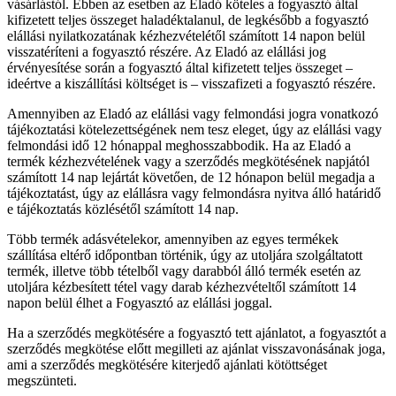
vásárlástól. Ebben az esetben az Eladó köteles a fogyasztó által
kifizetett teljes összeget haladéktalanul, de legkésőbb a fogyasztó
elállási nyilatkozatának kézhezvételétől számított 14 napon belül
visszatéríteni a fogyasztó részére. Az Eladó az elállási jog
érvényesítése során a fogyasztó által kifizetett teljes összeget –
ideértve a kiszállítási költséget is – visszafizeti a fogyasztó részére.
Amennyiben az Eladó az elállási vagy felmondási jogra vonatkozó
tájékoztatási kötelezettségének nem tesz eleget, úgy az elállási vagy
felmondási idő 12 hónappal meghosszabbodik. Ha az Eladó a
termék kézhezvételének vagy a szerződés megkötésének napjától
számított 14 nap lejártát követően, de 12 hónapon belül megadja a
tájékoztatást, úgy az elállásra vagy felmondásra nyitva álló határidő
e tájékoztatás közlésétől számított 14 nap.
Több termék adásvételekor, amennyiben az egyes termékek
szállítása eltérő időpontban történik, úgy az utoljára szolgáltatott
termék, illetve több tételből vagy darabból álló termék esetén az
utoljára kézbesített tétel vagy darab kézhezvételtől számított 14
napon belül élhet a Fogyasztó az elállási joggal.
Ha a szerződés megkötésére a fogyasztó tett ajánlatot, a fogyasztót a
szerződés megkötése előtt megilleti az ajánlat visszavonásának joga,
ami a szerződés megkötésére kiterjedő ajánlati kötöttséget
megszünteti.