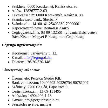
Székhely: 6000 Kecskemét, Kalász utca 30.
Adósz. 12826777-2-03
Levelezési cím: 6000 Kecskemét, Kalász u. 30.
Számlavezető bank: Sberbank
Számlaszám: 14100141-25408360-70000001
Kapcsolattartó neve: Berta-Kis Anikó
Cégjegyzékszáma: 03-09-132561 nyilvántartásba vette a
Bács-Kiskun Megyei Bíróság, mint Cégbíróság
Légrugó ügyfélszolgálat:
Kecskemét, Szivárvány u. 12.
E-mail:
info@legrugok.hu
Telefon: +36-30-520-1481
Tárhelyszolgálató adatai:
Üzemeltető: Pegaton Stúdió Kft.
Bankszámlaszám: 10400205-50526754-90781007
Székhely: 2700 Cegléd, Lajos utca 9.
Cégjegyzékszám: 13-09-131495
Adószám: 14904206-1-13
E-mail: info@pegatonstudio.hu
Szerződés nyelve: magyar