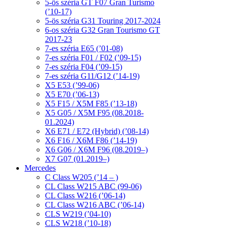
5-ös széria GT F07 Gran Turismo
(’10-17)
5-ös széria G31 Touring 2017-2024
6-os széria G32 Gran Tourismo GT
2017-23
7-es széria E65 (’01-08)
7-es széria F01 / F02 (’09-15)
7-es széria F04 (’09-15)
7-es széria G11/G12 (’14-19)
X5 E53 (’99-06)
X5 E70 (’06-13)
X5 F15 / X5M F85 (’13-18)
X5 G05 / X5M F95 (08.2018-
01.2024)
X6 E71 / E72 (Hybrid) (’08-14)
X6 F16 / X6M F86 (’14-19)
X6 G06 / X6M F96 (08.2019–)
X7 G07 (01.2019–)
Mercedes
C Class W205 (’14 – )
CL Class W215 ABC (99-06)
CL Class W216 (’06-14)
CL Class W216 ABC (’06-14)
CLS W219 (’04-10)
CLS W218 (’10-18)