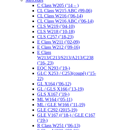
Mercedes
C Class W205 (’14 – )
CL Class W215 ABC (99-06)
CL Class W216 (’06-14)
CL Class W216 ABC (’06-14)
CLS W219 (’04-10)
CLS W218 (’10-18)
CLS C257 (’18-23)
E Class W211 (’02-09)
E Class W212 (’09-16)
E Class
W213/C213/S213/A213/C238
(’16- 23)
EQC N293 (’19-)
GLC X253 / C253(coupé) (’15-
22)
GL X164 (’06-12)
GL / GLS X166 (’13-19)
GLS X167 (’19-)
ML W164 (’05-11)
ML / GLE W166 (’11-19)
GLE C292 (2015-19)
GLE V167 ((’18-) / GLE C167
(’19-)
R Class W251 (’06-13)