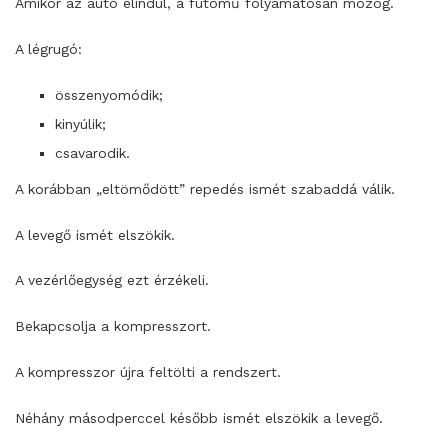
Amikor az autó elindul, a futómű folyamatosan mozog.
A légrugó:
összenyomódik;
kinyúlik;
csavarodik.
A korábban „eltömődött” repedés ismét szabaddá válik.
A levegő ismét elszökik.
A vezérlőegység ezt érzékeli.
Bekapcsolja a kompresszort.
A kompresszor újra feltölti a rendszert.
Néhány másodperccel később ismét elszökik a levegő.