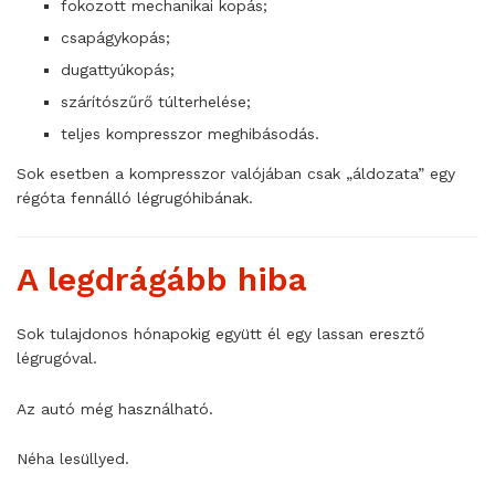
fokozott mechanikai kopás;
csapágykopás;
dugattyúkopás;
szárítószűrő túlterhelése;
teljes kompresszor meghibásodás.
Sok esetben a kompresszor valójában csak „áldozata” egy
régóta fennálló légrugóhibának.
A legdrágább hiba
Sok tulajdonos hónapokig együtt él egy lassan eresztő
légrugóval.
Az autó még használható.
Néha lesüllyed.