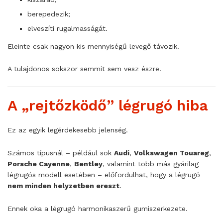
berepedezik;
elveszíti rugalmasságát.
Eleinte csak nagyon kis mennyiségű levegő távozik.
A tulajdonos sokszor semmit sem vesz észre.
A „rejtőzködő” légrugó hiba
Ez az egyik legérdekesebb jelenség.
Számos típusnál – például sok
Audi
,
Volkswagen Touareg
,
Porsche Cayenne
,
Bentley
, valamint több más gyárilag
légrugós modell esetében – előfordulhat, hogy a légrugó
nem minden helyzetben ereszt
.
Ennek oka a légrugó harmonikaszerű gumiszerkezete.