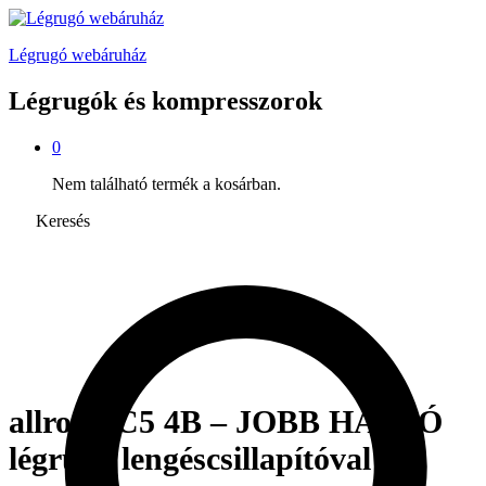
Légrugó webáruház
Légrugók és kompresszorok
0
Nem található termék a kosárban.
Keresés
allroad C5 4B – JOBB HÁTSÓ
légrugó lengéscsillapítóval