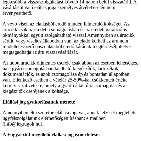
legkésőbb a visszaszolgáltatást követő 14 napon belül visszatéríti. A
vásárlástól való elállás joga személyes átvétel esetén nem
érvényesíthető.
A vevő viseli az elállásból eredő minden felmerülő költséget. Az
árucikk csak az eredeti csomagolásban és az eredeti garanciális
okmányokkal együtt szolgáltatható vissza! Amennyiben az árucikk
sérült, vagy viseltes állapotban van, az eladó kérheti az áru nem
rendeltetésszerű használatából eredő kárának megtérítését, illetve
megtagadhatja az áru visszavásárlását.
Az adott árucikk díjmentes cseréje csak abban az esetben lehetséges,
ha a gyári csomagolásban található kiegészítők, tartozékok,
dokumentációk, és azok csomagolása ép és bontatlan állapotban
van. Ellenkező esetben a vételár 25-50%-kal csökkentett értéke
kerül visszafizetésre, amely a gyártó általi újracsomagolás és a
kiegészítők cseréjének a költsége.
Elállási jog gyakorlásának menete
Amennyiben élni szeretne elállási jogával, annak jelzését megteheti
ügyfélszolgálatunk elérhetőségén írásban: e-mailben
(info@legrugok.hu).
A Fogyasztót megillető elállási jog ismertetése: