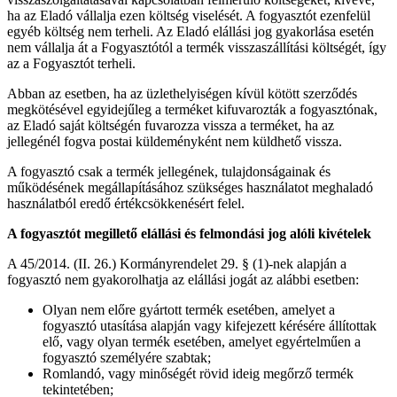
ha az Eladó vállalja ezen költség viselését. A fogyasztót ezenfelül
egyéb költség nem terheli. Az Eladó elállási jog gyakorlása esetén
nem vállalja át a Fogyasztótól a termék visszaszállítási költségét, így
az a Fogyasztót terheli.
Abban az esetben, ha az üzlethelyiségen kívül kötött szerződés
megkötésével egyidejűleg a terméket kifuvarozták a fogyasztónak,
az Eladó saját költségén fuvarozza vissza a terméket, ha az
jellegénél fogva postai küldeményként nem küldhető vissza.
A fogyasztó csak a termék jellegének, tulajdonságainak és
működésének megállapításához szükséges használatot meghaladó
használatból eredő értékcsökkenésért felel.
A fogyasztót megillető elállási és felmondási jog alóli kivételek
A 45/2014. (II. 26.) Kormányrendelet 29. § (1)-nek alapján a
fogyasztó nem gyakorolhatja az elállási jogát az alábbi esetben:
Olyan nem előre gyártott termék esetében, amelyet a
fogyasztó utasítása alapján vagy kifejezett kérésére állítottak
elő, vagy olyan termék esetében, amelyet egyértelműen a
fogyasztó személyére szabtak;
Romlandó, vagy minőségét rövid ideig megőrző termék
tekintetében;