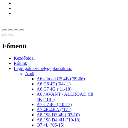
Főmenü
Kezdőoldal
Rólunk
Légrugók személygépkocsikhoz
Audi
A6 allroad C5 4B (’99-06)
A6 C6 4F (’04-11)
A6 C7 4G (’11-18)
A6 / AVANT / ALLROAD C8
4K (’18–)
A7 C7 4G (’10-17)
A7 4K/4KA (’17–)
A8 / S8 D3 4E (’02-10)
A8 / S8 D4 4H (’10-18)
Q7 4L (’05-15)