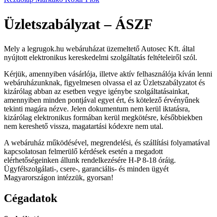
Üzletszabályzat – ÁSZF
Mely a legrugok.hu webáruházat üzemeltető Autosec Kft. által
nyújtott elektronikus kereskedelmi szolgáltatás feltételeiről szól.
Kérjük, amennyiben vásárlója, illetve aktív felhasználója kíván lenni
webáruházunknak, figyelmesen olvassa el az Üzletszabályzatot és
kizárólag abban az esetben vegye igénybe szolgáltatásainkat,
amennyiben minden pontjával egyet ért, és kötelező érvényűnek
tekinti magára nézve. Jelen dokumentum nem kerül iktatásra,
kizárólag elektronikus formában kerül megkötésre, későbbiekben
nem kereshető vissza, magatartási kódexre nem utal.
A webáruház működésével, megrendelési, és szállítási folyamatával
kapcsolatosan felmerülő kérdések esetén a megadott
elérhetőségeinken állunk rendelkezésére H-P 8-18 óráig.
Ügyfélszolgálati-, csere-, garanciális- és minden ügyét
Magyarországon intézzük, gyorsan!
Cégadatok