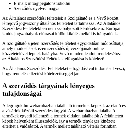
E-mail: info@pegatonstudio.hu
Szerződés nyelve: magyar
Az Általános szerződési feltételek a Szolgáltató és a Vevő között
létrejövő jogviszony általános feltételeit tartalmazza. Az Általános
Szerződési Feltételekben nem szabályozott kérdésekre az Európai
Uniós jogszabályok előírásai külön kikötés nélkül is irányadóak.
A Szolgáltató a jelen Szerződés feltételeit egyoldalúan módosíthatja,
amely módosítások ezen szerződés új verziójának online
közzétételével lépnek hatályba. Vevő minden leadott rendeléséhez
az Általános Szerződési Feltételek elfogadása is kötelező.
Az Általános Szerződési Feltételeket elfogadásával tudomásul veszi,
hogy rendelése fizetési kötelezettséggel jár.
A szerződés tárgyának lényeges
tulajdonságai
A legrugok.hu webáruházban található termékek képezik az eladó és
a vásárlók közötti szerződés tárgyát. A webáruházban található
termékek egyedi jellemzői a termék oldalon találhatók A feltüntetett
képek helyenként illusztrációk, így a termék tényleges kinézete
eltérhet a valóságtól. A termék mellett található vételár forintban