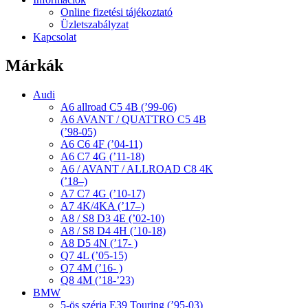
Online fizetési tájékoztató
Üzletszabályzat
Kapcsolat
Márkák
Audi
A6 allroad C5 4B (’99-06)
A6 AVANT / QUATTRO C5 4B
(’98-05)
A6 C6 4F (’04-11)
A6 C7 4G (’11-18)
A6 / AVANT / ALLROAD C8 4K
(’18–)
A7 C7 4G (’10-17)
A7 4K/4KA (’17–)
A8 / S8 D3 4E (’02-10)
A8 / S8 D4 4H (’10-18)
A8 D5 4N (’17- )
Q7 4L (’05-15)
Q7 4M (’16- )
Q8 4M (’18-’23)
BMW
5-ös széria E39 Touring (’95-03)