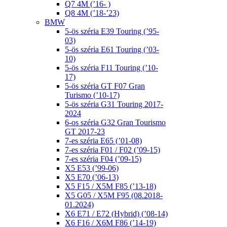
Q7 4M (’16- )
Q8 4M (’18-’23)
BMW
5-ös széria E39 Touring (’95-
03)
5-ös széria E61 Touring (’03-
10)
5-ös széria F11 Touring (’10-
17)
5-ös széria GT F07 Gran
Turismo (’10-17)
5-ös széria G31 Touring 2017-
2024
6-os széria G32 Gran Tourismo
GT 2017-23
7-es széria E65 (’01-08)
7-es széria F01 / F02 (’09-15)
7-es széria F04 (’09-15)
X5 E53 (’99-06)
X5 E70 (’06-13)
X5 F15 / X5M F85 (’13-18)
X5 G05 / X5M F95 (08.2018-
01.2024)
X6 E71 / E72 (Hybrid) (’08-14)
X6 F16 / X6M F86 (’14-19)