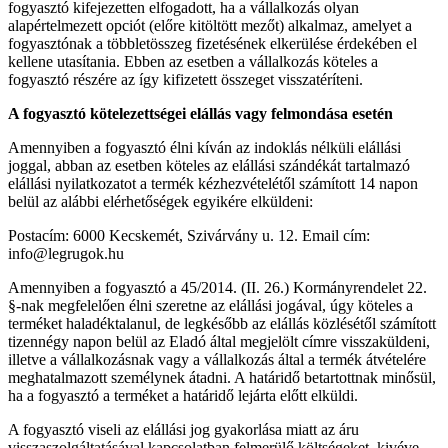
fogyasztó kifejezetten elfogadott, ha a vállalkozás olyan
alapértelmezett opciót (előre kitöltött mezőt) alkalmaz, amelyet a
fogyasztónak a többletösszeg fizetésének elkerülése érdekében el
kellene utasítania. Ebben az esetben a vállalkozás köteles a
fogyasztó részére az így kifizetett összeget visszatéríteni.
A fogyasztó kötelezettségei elállás vagy felmondása esetén
Amennyiben a fogyasztó élni kíván az indoklás nélküli elállási
joggal, abban az esetben köteles az elállási szándékát tartalmazó
elállási nyilatkozatot a termék kézhezvételétől számított 14 napon
belül az alábbi elérhetőségek egyikére elküldeni:
Postacím: 6000 Kecskemét, Szivárvány u. 12. Email cím:
info@legrugok.hu
Amennyiben a fogyasztó a 45/2014. (II. 26.) Kormányrendelet 22.
§-nak megfelelően élni szeretne az elállási jogával, úgy köteles a
terméket haladéktalanul, de legkésőbb az elállás közlésétől számított
tizennégy napon belül az Eladó által megjelölt címre visszaküldeni,
illetve a vállalkozásnak vagy a vállalkozás által a termék átvételére
meghatalmazott személynek átadni. A határidő betartottnak minősül,
ha a fogyasztó a terméket a határidő lejárta előtt elküldi.
A fogyasztó viseli az elállási jog gyakorlása miatt az áru
visszaszolgáltatásával kapcsolatban felmerülő költségeket, kivéve,