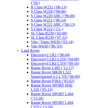
(’19-)
R Class W251 (’06-13)
S Class W220 (’98-06)
S Class W220 ABC (’99-06)
S Class W221 (’06-14)
S Class W221 ABC (’06-13)
S Class W222 (’13- )
SL Class R230 (’02-06)
SL Class R230 (’07-12)
Vito / Viano W639 (’03-14)
Vito W638 (’96-’03)
Land Rover
Discovery2 LR2 (’98-04)
Discovery3 LR3 L319 (’04-09)
Discovery4 LR4 L319 (’09-16)
Range Rover L405 (’12-17)
Range Rover MKIII L322
Supercharged 4,2 L V8 (’06-09)
Range Rover P38A (’95-02)
Range Rover SPORT HSE
L320 (’05-13)
Range Rover SPORT L494
(’13-18)
Range Rover SPORT L494
CVD (’13-18)