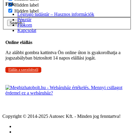
Fiók
Hidden label
Hidden label
Légrugó tudástár – Hasznos információk
Pénztár
Search
Fiókom
Kapcsolat
Online elállás
Az alábbi gombra kattintva Ön online úton is gyakorolhatja a
jogszabályban biztosított 14 napos elállási jogát.
Elállás a szerződéstől
Copyright © 2014-2025 Autosec Kft. - Minden jog fenntartva!