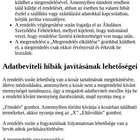
küldhet a megrendelésével. Amennyiben mindent rendben
talál küldje el rendelését, abban az esetben ha valami hibát
észlel a szállítási vagy számlázási adatokkal kapcsolatban,
kérjük javítsa visszalépve.
A rendelés véglegesítése során fogadja el az Általános
Szerződési Feltételeket, mellyel kijelenti, hogy tudomásul
veszi, hogy rendelése fizetési kötelezettséget von maga után.
A megrendelést a „Megrendelés elküldése” gombbal küldheti
el, a megrendelés csak ekkor érvényesül és érkezik be
hozzánk.
Adatbeviteli hibák javításának lehetőségei
A rendelés során lehetőség van a kosár tartalmának megtekintésére,
illetve módosítására, amennyiben a kosár nem a megrendelni kívánt
mennyiséget tartalmazza, úgy a megadott adatbeviteli mezőbe írja be
a rendelni kívánt mennyiség darabszámát, majd nyomja meg a
„Frissítés” gombot. Amennyiben törölni kívánja a kosárban található
termékeket, akkor nyomja meg az „X” „Eltávolítás” gombot.
A rendelés során a fogyasztónak folyamatosan lehetősége van a
bevitt adtok javítására/törlésére.
A megrendelés visszaigazolása: