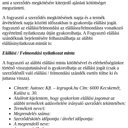
ami a szerződés megkötésére kiterjedő ajánlati kötöttséget
megszünteti.
A fogyasztó a szerződés megkötésének napja és a termék
átvételének napja közötti időszakban is gyakorolja elállási jogát.
fogyasztó az elállási/felmondási az elállásra/felmondásra vonatkozó
egyértelmű nyilatkozata útján gyakorolhatja. A Fogyasztó elállási
szándéknak bejelentésére felhasználhatja az alábbi
elállásinyilatkozat-mintát is:
Elállási / Felmondási nyilatkozat minta
A fogyasztó az alábbi elállási minta kitöltésével és elérhetőségünkre
történő visszajuttatásával is gyakorolhatja az elállási jogát (csak a
szerződéstől való elállási / felmondási szándék esetén töltse ki és
juttassa vissza).
Címzett: Autosec Kft. – legrugok.hu Cím: 6000 Kecskemét,
Kalász u. 30.
Alulírott kijelentem, hogy gyakorlom elállási jogomat az
alábbi termék/ek adásvételére irányuló szerződés tekintetében:
Termék/ek neve/i:
Megrendelés száma:
Szerződéskötés időpontja / átvétel időpontja:
A megrendelő neve: