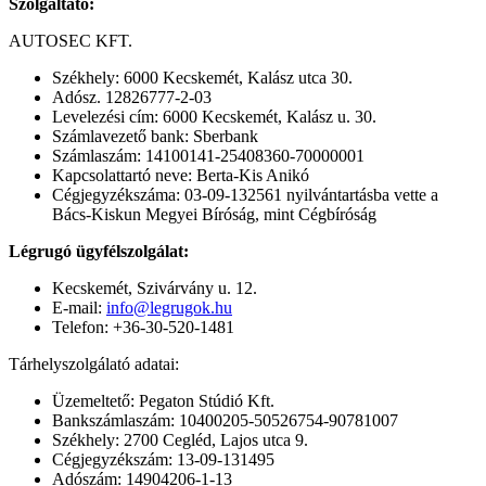
Szolgáltató:
AUTOSEC KFT.
Székhely: 6000 Kecskemét, Kalász utca 30.
Adósz. 12826777-2-03
Levelezési cím: 6000 Kecskemét, Kalász u. 30.
Számlavezető bank: Sberbank
Számlaszám: 14100141-25408360-70000001
Kapcsolattartó neve: Berta-Kis Anikó
Cégjegyzékszáma: 03-09-132561 nyilvántartásba vette a
Bács-Kiskun Megyei Bíróság, mint Cégbíróság
Légrugó ügyfélszolgálat:
Kecskemét, Szivárvány u. 12.
E-mail:
info@legrugok.hu
Telefon: +36-30-520-1481
Tárhelyszolgálató adatai:
Üzemeltető: Pegaton Stúdió Kft.
Bankszámlaszám: 10400205-50526754-90781007
Székhely: 2700 Cegléd, Lajos utca 9.
Cégjegyzékszám: 13-09-131495
Adószám: 14904206-1-13