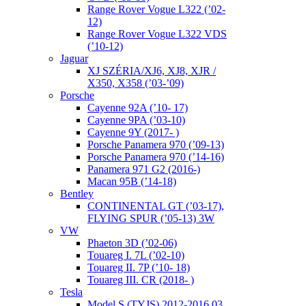
Range Rover Vogue L322 (’02-
12)
Range Rover Vogue L322 VDS
(’10-12)
Jaguar
XJ SZÉRIA/XJ6, XJ8, XJR /
X350, X358 (’03-’09)
Porsche
Cayenne 92A (’10- 17)
Cayenne 9PA (’03-10)
Cayenne 9Y (2017- )
Porsche Panamera 970 (’09-13)
Porsche Panamera 970 (’14-16)
Panamera 971 G2 (2016-)
Macan 95B (’14-18)
Bentley
CONTINENTAL GT (’03-17),
FLYING SPUR (’05-13) 3W
VW
Phaeton 3D (’02-06)
Touareg I. 7L (’02-10)
Touareg II. 7P (’10- 18)
Touareg III. CR (2018- )
Tesla
Model S (TYJS) 2012-2016.03