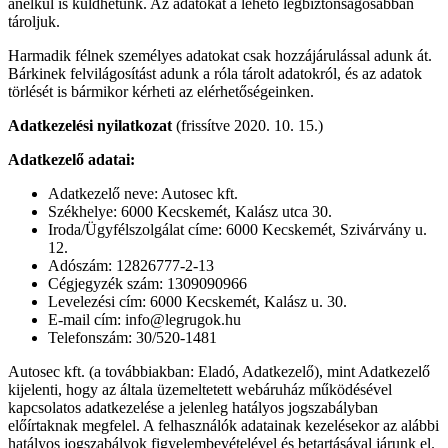
anélkül is küldhetünk. Az adatokat a lehető legbiztonságosabban
tároljuk.
Harmadik félnek személyes adatokat csak hozzájárulással adunk át.
Bárkinek felvilágosítást adunk a róla tárolt adatokról, és az adatok
törlését is bármikor kérheti az elérhetőségeinken.
Adatkezelési nyilatkozat
(frissítve 2020. 10. 15.)
Adatkezelő adatai:
Adatkezelő neve: Autosec kft.
Székhelye: 6000 Kecskemét, Kalász utca 30.
Iroda/Ügyfélszolgálat címe: 6000 Kecskemét, Szivárvány u.
12.
Adószám: 12826777-2-13
Cégjegyzék szám: 1309090966
Levelezési cím: 6000 Kecskemét, Kalász u. 30.
E-mail cím: info@legrugok.hu
Telefonszám: 30/520-1481
Autosec kft. (a továbbiakban: Eladó, Adatkezelő), mint Adatkezelő
kijelenti, hogy az általa üzemeltetett webáruház működésével
kapcsolatos adatkezelése a jelenleg hatályos jogszabályban
előírtaknak megfelel. A felhasználók adatainak kezelésekor az alábbi
hatályos jogszabályok figyelembevételével és betartásával járunk el.