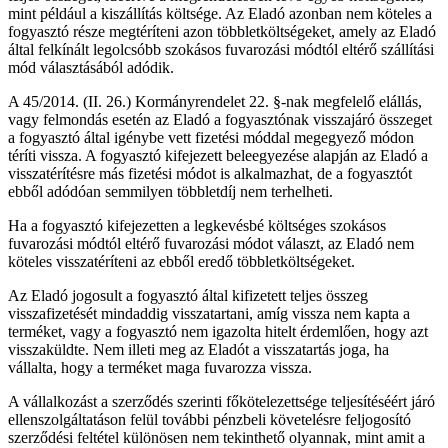
mint például a kiszállítás költsége. Az Eladó azonban nem köteles a
fogyasztó része megtéríteni azon többletköltségeket, amely az Eladó
által felkínált legolcsóbb szokásos fuvarozási módtól eltérő szállítási
mód választásából adódik.
A 45/2014. (II. 26.) Kormányrendelet 22. §-nak megfelelő elállás,
vagy felmondás esetén az Eladó a fogyasztónak visszajáró összeget
a fogyasztó által igénybe vett fizetési móddal megegyező módon
téríti vissza. A fogyasztó kifejezett beleegyezése alapján az Eladó a
visszatérítésre más fizetési módot is alkalmazhat, de a fogyasztót
ebből adódóan semmilyen többletdíj nem terhelheti.
Ha a fogyasztó kifejezetten a legkevésbé költséges szokásos
fuvarozási módtól eltérő fuvarozási módot választ, az Eladó nem
köteles visszatéríteni az ebből eredő többletköltségeket.
Az Eladó jogosult a fogyasztó által kifizetett teljes összeg
visszafizetését mindaddig visszatartani, amíg vissza nem kapta a
terméket, vagy a fogyasztó nem igazolta hitelt érdemlően, hogy azt
visszaküldte. Nem illeti meg az Eladót a visszatartás joga, ha
vállalta, hogy a terméket maga fuvarozza vissza.
A vállalkozást a szerződés szerinti főkötelezettsége teljesítéséért járó
ellenszolgáltatáson felül további pénzbeli követelésre feljogosító
szerződési feltétel különösen nem tekinthető olyannak, mint amit a