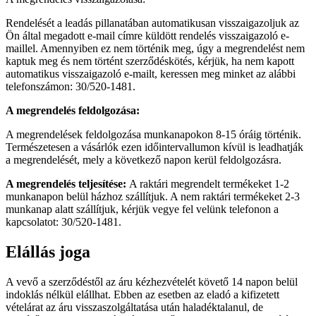
Rendelését a leadás pillanatában automatikusan visszaigazoljuk az
Ön által megadott e-mail címre küldött rendelés visszaigazoló e-
maillel. Amennyiben ez nem történik meg, úgy a megrendelést nem
kaptuk meg és nem történt szerződéskötés, kérjük, ha nem kapott
automatikus visszaigazoló e-mailt, keressen meg minket az alábbi
telefonszámon: 30/520-1481.
A megrendelés feldolgozása:
A megrendelések feldolgozása munkanapokon 8-15 óráig történik.
Természetesen a vásárlók ezen időintervallumon kívül is leadhatják
a megrendelését, mely a következő napon kerül feldolgozásra.
A megrendelés teljesítése:
A raktári megrendelt termékeket 1-2
munkanapon belül házhoz szállítjuk. A nem raktári termékeket 2-3
munkanap alatt szállítjuk, kérjük vegye fel velünk telefonon a
kapcsolatot: 30/520-1481.
Elállás joga
A vevő a szerződéstől az áru kézhezvételét követő 14 napon belül
indoklás nélkül elállhat. Ebben az esetben az eladó a kifizetett
vételárat az áru visszaszolgáltatása után haladéktalanul, de