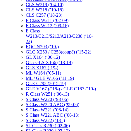
CLS W219 (’04-10)
CLS W218 (’10-18)
CLS C257 (’18-23)
E Class W211 (’02-09)
E Class W212 (’09-16)
E Class
W213/C213/S213/A213/C238 (’16-
23)
EQC N293 (’19-)
GLC X253 / C253(coupé) (’15-22)
GL X164 (’06-12)
GL / GLS X166 (’13-19)
GLS X167 (’19-)
ML W164 (’05-11)
ML / GLE W166 (’11-19)
GLE C292 (2015-19)
GLE V167 ((’18-) / GLE C167 (’19-)
R Class W251 (’06-13)
S Class W220 (’98-06)
S Class W220 ABC (’99-06)
S Class W221 (’06-14)
S Class W221 ABC (’06-13)
S Class W222 (’13- )
SL Class R230 (’02-06)
SL Class R230 (’07-12)