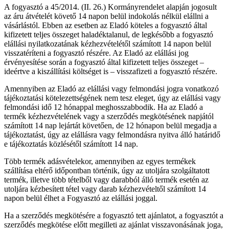
A fogyasztó a 45/2014. (II. 26.) Kormányrendelet alapján jogosult
az áru átvételét követő 14 napon belül indokolás nélkül elállni a
vásárlástól. Ebben az esetben az Eladó köteles a fogyasztó által
kifizetett teljes összeget haladéktalanul, de legkésőbb a fogyasztó
elállási nyilatkozatának kézhezvételétől számított 14 napon belül
visszatéríteni a fogyasztó részére. Az Eladó az elállási jog
érvényesítése során a fogyasztó által kifizetett teljes összeget –
ideértve a kiszállítási költséget is – visszafizeti a fogyasztó részére.
Amennyiben az Eladó az elállási vagy felmondási jogra vonatkozó
tájékoztatási kötelezettségének nem tesz eleget, úgy az elállási vagy
felmondási idő 12 hónappal meghosszabbodik. Ha az Eladó a
termék kézhezvételének vagy a szerződés megkötésének napjától
számított 14 nap lejártát követően, de 12 hónapon belül megadja a
tájékoztatást, úgy az elállásra vagy felmondásra nyitva álló határidő
e tájékoztatás közlésétől számított 14 nap.
Több termék adásvételekor, amennyiben az egyes termékek
szállítása eltérő időpontban történik, úgy az utoljára szolgáltatott
termék, illetve több tételből vagy darabból álló termék esetén az
utoljára kézbesített tétel vagy darab kézhezvételtől számított 14
napon belül élhet a Fogyasztó az elállási joggal.
Ha a szerződés megkötésére a fogyasztó tett ajánlatot, a fogyasztót a
szerződés megkötése előtt megilleti az ajánlat visszavonásának joga,