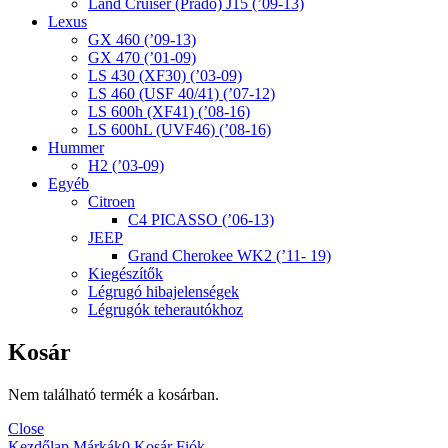
Land Cruiser (Prado) J15 (’09-13)
Lexus
GX 460 (’09-13)
GX 470 (’01-09)
LS 430 (XF30) (’03-09)
LS 460 (USF 40/41) (’07-12)
LS 600h (XF41) (’08-16)
LS 600hL (UVF46) (’08-16)
Hummer
H2 (’03-09)
Egyéb
Citroen
C4 PICASSO (’06-13)
JEEP
Grand Cherokee WK2 (’11- 19)
Kiegészítők
Légrugó hibajelenségek
Légrugók teherautókhoz
Kosár
Nem található termék a kosárban.
Close
Kezdőlap
Márkák
0
Kosár
Fiók