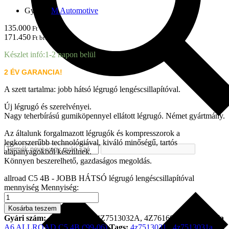
Gyártó:
M Automotive
135.000
Ft + ÁFA
171.450
Ft brutto
Készlet infó:
1-2 napon belül
2 ÉV GARANCIA!
A szett tartalma: jobb hátsó légrugó lengéscsillapítóval.
Új légrugó és szerelvényei.
Nagy teherbírású gumiköpennyel ellátott légrugó. Német gyártmány.
Az általunk forgalmazott légrugók és kompresszorok a
legkorszerűbb technológiával, kiváló minőségű, tartós
alapanyagokból készülnek.
Könnyen beszerelhető, gazdaságos megoldás.
allroad C5 4B - JOBB HÁTSÓ légrugó lengéscsillapítóval
mennyiség
Mennyiség:
Kosárba teszem
Gyári szám:
4Z7616052A, 4Z7513032A, 4Z7616020A
Kategória
A6 ALLROAD C5 4B ('99-06)
Tags:
4z7513031
,
4z7513031a
,