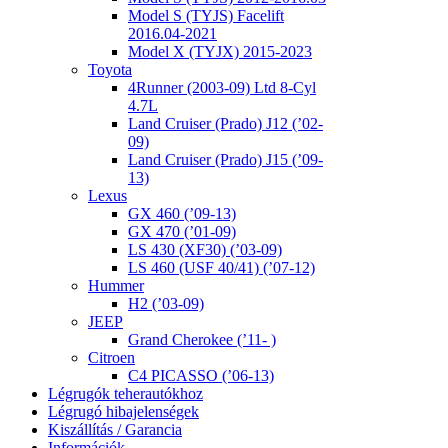
Model S (TYJS) Facelift
2016.04-2021
Model X (TYJX) 2015-2023
Toyota
4Runner (2003-09) Ltd 8-Cyl
4.7L
Land Cruiser (Prado) J12 (’02-
09)
Land Cruiser (Prado) J15 (’09-
13)
Lexus
GX 460 (’09-13)
GX 470 (’01-09)
LS 430 (XF30) (’03-09)
LS 460 (USF 40/41) (’07-12)
Hummer
H2 (’03-09)
JEEP
Grand Cherokee (’11- )
Citroen
C4 PICASSO (’06-13)
Légrugók teherautókhoz
Légrugó hibajelenségek
Kiszállítás / Garancia
Információk