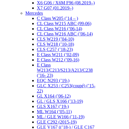
X6 G06 / X6M F96 (08.2019–)
X7 G07 (01.2019–)
Mercedes
C Class W205 (’14 – )
CL Class W215 ABC (99-06)
CL Class W216 (’06-14)
CL Class W216 ABC (’06-14)
CLS W219 (’04-10)
CLS W218 (’10-18)
CLS C257 (’18-23)
E Class W211 (’02-09)
E Class W212 (’09-16)
E Class
W213/C213/S213/A213/C238
(’16- 23)
EQC N293 (’19-)
GLC X253 / C253(coupé) (’15-
22)
GL X164 (’06-12)
GL / GLS X166 (’13-19)
GLS X167 (’19-)
ML W164 (’05-11)
ML / GLE W166 (’11-19)
GLE C292 (2015-19)
GLE V167 ((’18-) / GLE C167