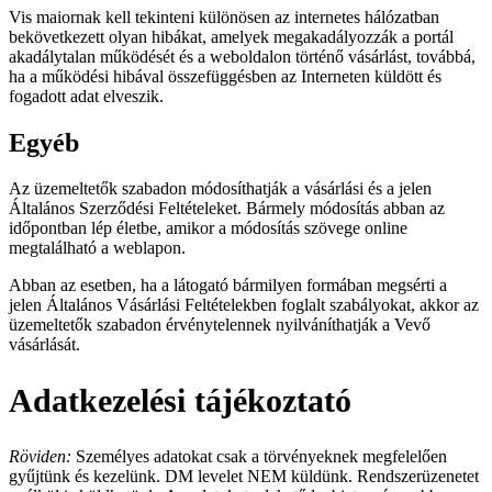
Vis maiornak kell tekinteni különösen az internetes hálózatban
bekövetkezett olyan hibákat, amelyek megakadályozzák a portál
akadálytalan működését és a weboldalon történő vásárlást, továbbá,
ha a működési hibával összefüggésben az Interneten küldött és
fogadott adat elveszik.
Egyéb
Az üzemeltetők szabadon módosíthatják a vásárlási és a jelen
Általános Szerződési Feltételeket. Bármely módosítás abban az
időpontban lép életbe, amikor a módosítás szövege online
megtalálható a weblapon.
Abban az esetben, ha a látogató bármilyen formában megsérti a
jelen Általános Vásárlási Feltételekben foglalt szabályokat, akkor az
üzemeltetők szabadon érvénytelennek nyilváníthatják a Vevő
vásárlását.
Adatkezelési tájékoztató
Röviden:
Személyes adatokat csak a törvényeknek megfelelően
gyűjtünk és kezelünk. DM levelet NEM küldünk. Rendszerüzenetet