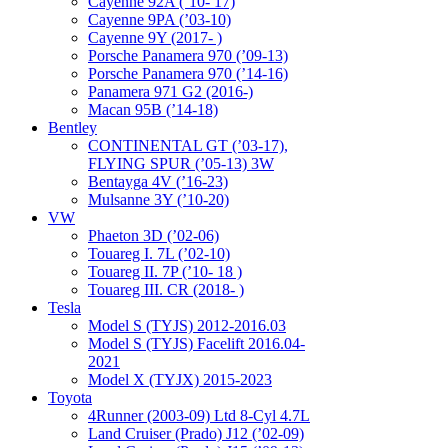
Cayenne 92A (’10- 17)
Cayenne 9PA (’03-10)
Cayenne 9Y (2017- )
Porsche Panamera 970 (’09-13)
Porsche Panamera 970 (’14-16)
Panamera 971 G2 (2016-)
Macan 95B (’14-18)
Bentley
CONTINENTAL GT (’03-17),
FLYING SPUR (’05-13) 3W
Bentayga 4V (’16-23)
Mulsanne 3Y (’10-20)
VW
Phaeton 3D (’02-06)
Touareg I. 7L (’02-10)
Touareg II. 7P (’10- 18 )
Touareg III. CR (2018- )
Tesla
Model S (TYJS) 2012-2016.03
Model S (TYJS) Facelift 2016.04-
2021
Model X (TYJX) 2015-2023
Toyota
4Runner (2003-09) Ltd 8-Cyl 4.7L
Land Cruiser (Prado) J12 (’02-09)