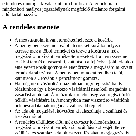
értendő és mindig a kiválasztott áru bruttó ár. A termék ára a
mindenkori hatályos jogszabálynak megfelelő általános forgalmi
adót tartalmazzák.
A rendelés menete
A megvásárolni kívánt terméket helyezze a kosárba
Amennyiben szeretne további terméket kosárba helyezni
keresse meg a többi terméket és tegye a kosárba a még
megvásárolni kívánt terméket/termékeket. Ha nem szeretne
további terméket vásárolni, kattintson a fejlécben jobb oldalon
elhelyezett kosár gombra és ellenőrizze a megvásárolni kívánt
termék darabszámát. Amennyiben mindent rendben talál,
kattintson a „Tovább a pénztárhoz” gombra.
Ha még nem vásárolt áruházunkban, úgy regisztrálhat is
oldalunkon így a következő vásárlásnál nem kell megadnia a
vásárlási adatokat. Áruházunkban lehetőség van regisztráció
nélküli vásárlására is. Amennyiben már visszatérő vásárlónk,
belépési adatainak megadásával továbbléphet.
Az adatok megadását követően kiválaszthatja a szállítási és
fizetési módot.
A rendelés elküldése előtt még egyszer leellenőrizheti a
megvásárolni kívánt termék árát, szállítási költségét illetve
szállítási és számlázi adatok és ezen fázisban megjegyzést is