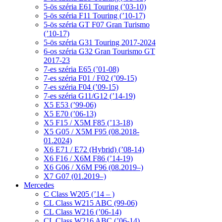
5-ös széria E61 Touring (’03-10)
5-ös széria F11 Touring (’10-17)
5-ös széria GT F07 Gran Turismo
(’10-17)
5-ös széria G31 Touring 2017-2024
6-os széria G32 Gran Tourismo GT
2017-23
7-es széria E65 (’01-08)
7-es széria F01 / F02 (’09-15)
7-es széria F04 (’09-15)
7-es széria G11/G12 (’14-19)
X5 E53 (’99-06)
X5 E70 (’06-13)
X5 F15 / X5M F85 (’13-18)
X5 G05 / X5M F95 (08.2018-
01.2024)
X6 E71 / E72 (Hybrid) (’08-14)
X6 F16 / X6M F86 (’14-19)
X6 G06 / X6M F96 (08.2019–)
X7 G07 (01.2019–)
Mercedes
C Class W205 (’14 – )
CL Class W215 ABC (99-06)
CL Class W216 (’06-14)
CL Class W216 ABC (’06-14)