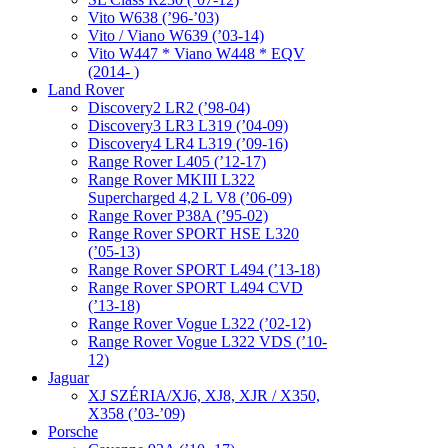
Vito W638 (’96-’03)
Vito / Viano W639 (’03-14)
Vito W447 * Viano W448 * EQV
(2014- )
Land Rover
Discovery2 LR2 (’98-04)
Discovery3 LR3 L319 (’04-09)
Discovery4 LR4 L319 (’09-16)
Range Rover L405 (’12-17)
Range Rover MKIII L322
Supercharged 4,2 L V8 (’06-09)
Range Rover P38A (’95-02)
Range Rover SPORT HSE L320
(’05-13)
Range Rover SPORT L494 (’13-18)
Range Rover SPORT L494 CVD
(’13-18)
Range Rover Vogue L322 (’02-12)
Range Rover Vogue L322 VDS (’10-
12)
Jaguar
XJ SZÉRIA/XJ6, XJ8, XJR / X350,
X358 (’03-’09)
Porsche