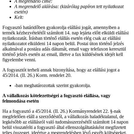
A megrendelő címe:
A megrendelő aláírása: (kizárólag papíron tett nyilatkozat
esetén)
Kelt:
Fogyasztó határidőben gyakorolja elállási jogát, amennyiben a
termék kézhezvételétől számított 14. nap lejárta előtt elküldi elállási
nyilatkozatát. Írásban történő elállás esetén elég csak az elállási
nyilatkozatot elküldeni 14 napon belül. Postai úton történő jelzés
alkalmával a postára adás dátumát, email vagy telefaxon keresztül
történő jelzés esetén az email, illetve a fax küldésének idejét kell
figyelembe venni.
A fogyasztót terheli annak bizonyítása, hogy az elállási jogot a
45/2014. (II. 26.) Korm. rendelet 20.
-ban meghatározottak szerint gyakorolja.
A vállalkozás kötelezettségei a fogyasztó elállása, vagy
felmondása esetén
Ha a fogyasztó a 45/2014. (II. 26.) Kormányrendelet 22. §-nak
megfelelően eláll a szerződéstől, a vállalkozás haladéktalanul, de
legkésőbb az elállásról való tudomásszerzésétől számított 14 napon
belül visszatéríti a fogyasztó által ellenszolgáltatásként megfizetett
teljes összeget, ideértve a megrendelésben lévő egyéb költségeket,