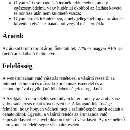
Olyan zárt csomagolású termék tekintetében, amely
egészségvédelmi, vagy higiéniai okokból az átadást követő
felbontása után nem küldhető vissza;
Olyan termék tekintetében, amely jellegénél fogva az átadást
követően elválaszthatatlanul vegyül más termékkel;
Áraink
Az árakat bruttó forint áron tűntettük fel, 27%-os magyar ÁFA-val
(nettó ár is látható feltűntetve.
Felelősség
A webáruházban való vásárlás feltételezi a vásárló részéről az
Internet technikai és műszaki korlátainak ismeretét és a
technológiával együtt járó hibalehetőségek elfogadását.
A Szolgáltató nem felelős semmilyen kárért, amely az áruházhoz
való csatlakozás miatt következett be. A látogató felelőssége
felmérni, hogy hogyan védheti meg a számítógépén tárolt adatait a
behatolóktól. Egyedül a vásárló felelős az áruházhoz való
kapcsolódásáért és a weboldalon történő vásárlásért. Az üzemeltető
nem vonható felelősségre vis maior esetén.