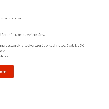
scsillapítóval.
t légrugó. Német gyártmány.
mpresszorok a legkorszerűbb technológiával, kiváló
nek.
ldás.
zem