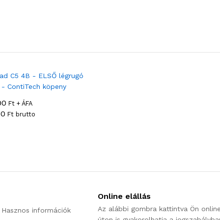
00
Ft + ÁFA
30
Ft brutto
Online elállás
Az alábbi gombra kattintva Ön onlin
 Hasznos információk
úton is gyakorolhatja a jogszabályba