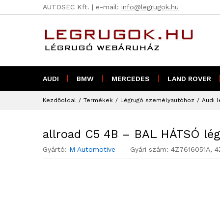
AUTOSEC Kft. | e-mail:
info@legrugok.hu
allroad C5 4B - BAL HÁTSÓ lé
AUDI
BMW
MERCEDES
LAND ROVER
Kezdőoldal
/
Termékek
/
Légrugó személyautóhoz
/
Audi l
allroad C5 4B – BAL HÁTSÓ légr
Gyártó:
M Automotive
Gyári szám:
4Z7616051A, 4