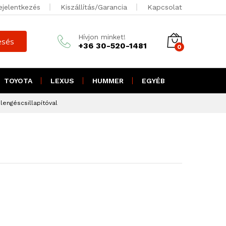
5.000
Ft + ÁFA
ejelentkezés
Kiszállítás/Garancia
Kapcsolat
Kosárba teszem
1.450
Ft brutto
Hívjon minket!
esés
+36 30-520-1481
0
TOYOTA
LEXUS
HUMMER
EGYÉB
lengéscsillapítóval