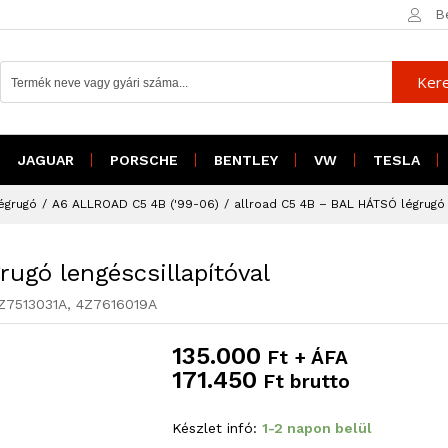
13
B
17
grugó lengéscsillapítóval
Ker
JAGUAR
PORSCHE
BENTLEY
VW
TESLA
égrugó
/
A6 ALLROAD C5 4B ('99-06)
/
allroad C5 4B – BAL HÁTSÓ légrugó 
ugó lengéscsillapítóval
Z7513031A, 4Z7616019A
135.000
Ft + ÁFA
171.450
Ft brutto
Készlet infó:
1-2 napon belül