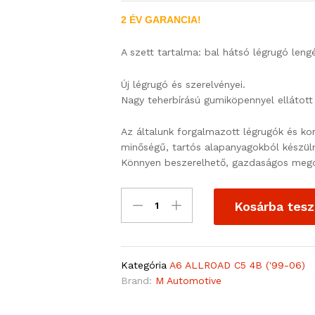
2 ÉV GARANCIA!
A szett tartalma: bal hátsó légrugó lengé
Új légrugó és szerelvényei.
Nagy teherbírású gumiköpennyel ellátot
Az általunk forgalmazott légrugók és ko
minőségű, tartós alapanyagokból készül
Könnyen beszerelhető, gazdaságos mego
Kosárba tes
Kategória
A6 ALLROAD C5 4B ('99-06)
Brand:
M Automotive