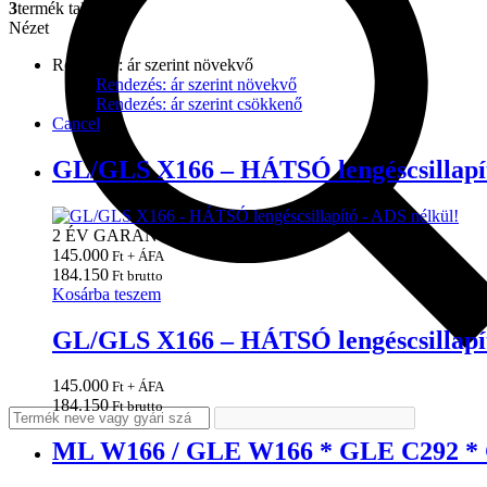
3
termék található
Nézet
Rendezés: ár szerint növekvő
Rendezés: ár szerint növekvő
Rendezés: ár szerint csökkenő
Cancel
GL/GLS X166 – HÁTSÓ lengéscsillapít
2 ÉV GARANCIA!
145.000
Ft + ÁFA
184.150
Ft brutto
Kosárba teszem
GL/GLS X166 – HÁTSÓ lengéscsillapít
145.000
Ft + ÁFA
184.150
Ft brutto
ML W166 / GLE W166 * GLE C292 * G