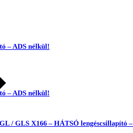
ó – ADS nélkül!
ó – ADS nélkül!
L / GLS X166 – HÁTSÓ lengéscsillapító 