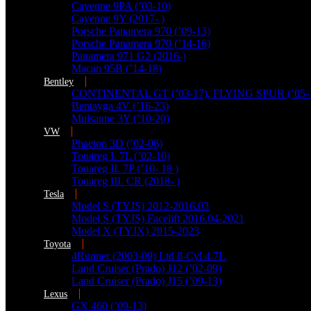
Cayenne 9PA (’03-10)
Cayenne 9Y (2017- )
Porsche Panamera 970 (’09-13)
Porsche Panamera 970 (’14-16)
Panamera 971 G2 (2016-)
Macan 95B (’14-18)
Bentley
CONTINENTAL GT (’03-17), FLYING SPUR (’05-
Bentayga 4V (’16-23)
Mulsanne 3Y (’10-20)
VW
Phaeton 3D (’02-06)
Touareg I. 7L (’02-10)
Touareg II. 7P (’10- 18 )
Touareg III. CR (2018- )
Tesla
Model S (TYJS) 2012-2016.03
Model S (TYJS) Facelift 2016.04-2021
Model X (TYJX) 2015-2023
Toyota
4Runner (2003-09) Ltd 8-Cyl 4.7L
Land Cruiser (Prado) J12 (’02-09)
Land Cruiser (Prado) J15 (’09-13)
Lexus
GX 460 (’09-13)