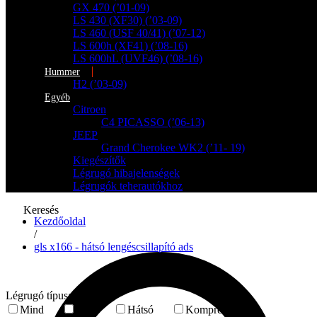
GX 470 (’01-09)
LS 430 (XF30) (’03-09)
LS 460 (USF 40/41) (’07-12)
LS 600h (XF41) (’08-16)
LS 600hL (UVF46) (’08-16)
Hummer
H2 (’03-09)
Egyéb
Citroen
C4 PICASSO (’06-13)
JEEP
Grand Cherokee WK2 (’11- 19)
Kiegészítők
Légrugó hibajelenségek
Légrugók teherautókhoz
Keresés
Kezdőoldal
/
gls x166 - hátsó lengéscsillapító ads
Légrugó típusa
Mind
Első
Hátsó
Kompresszor