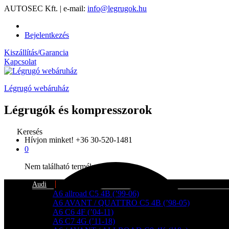
AUTOSEC Kft. | e-mail:
info@legrugok.hu
Bejelentkezés
Kiszállítás/Garancia
Kapcsolat
Légrugó webáruház
Légrugók és kompresszorok
Keresés
Hívjon minket!
+36 30-520-1481
0
Nem található termék a kosárban.
Audi
A6 allroad C5 4B (’99-06)
A6 AVANT / QUATTRO C5 4B (’98-05)
A6 C6 4F (’04-11)
A6 C7 4G (’11-18)