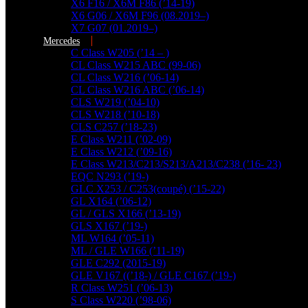
X6 F16 / X6M F86 (’14-19)
X6 G06 / X6M F96 (08.2019–)
X7 G07 (01.2019–)
Mercedes
C Class W205 (’14 – )
CL Class W215 ABC (99-06)
CL Class W216 (’06-14)
CL Class W216 ABC (’06-14)
CLS W219 (’04-10)
CLS W218 (’10-18)
CLS C257 (’18-23)
E Class W211 (’02-09)
E Class W212 (’09-16)
E Class W213/C213/S213/A213/C238 (’16- 23)
EQC N293 (’19-)
GLC X253 / C253(coupé) (’15-22)
GL X164 (’06-12)
GL / GLS X166 (’13-19)
GLS X167 (’19-)
ML W164 (’05-11)
ML / GLE W166 (’11-19)
GLE C292 (2015-19)
GLE V167 ((’18-) / GLE C167 (’19-)
R Class W251 (’06-13)
További találatok...
S Class W220 (’98-06)