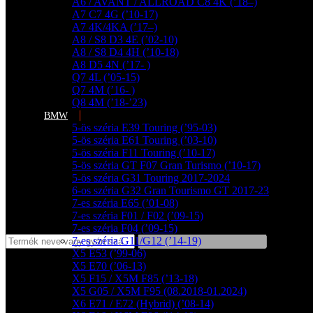
A6 / AVANT / ALLROAD C8 4K (’18–)
A7 C7 4G (’10-17)
A7 4K/4KA (’17–)
A8 / S8 D3 4E (’02-10)
A8 / S8 D4 4H (’10-18)
A8 D5 4N (’17- )
Q7 4L (’05-15)
Q7 4M (’16- )
Q8 4M (’18-’23)
BMW
5-ös széria E39 Touring (’95-03)
5-ös széria E61 Touring (’03-10)
5-ös széria F11 Touring (’10-17)
5-ös széria GT F07 Gran Turismo (’10-17)
5-ös széria G31 Touring 2017-2024
6-os széria G32 Gran Tourismo GT 2017-23
7-es széria E65 (’01-08)
7-es széria F01 / F02 (’09-15)
7-es széria F04 (’09-15)
7-es széria G11/G12 (’14-19)
X5 E53 (’99-06)
X5 E70 (’06-13)
X5 F15 / X5M F85 (’13-18)
X5 G05 / X5M F95 (08.2018-01.2024)
X6 E71 / E72 (Hybrid) (’08-14)