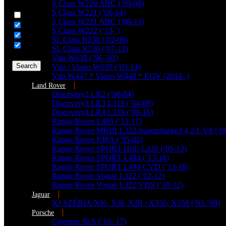
Generic filters
S Class W220 ABC (’99-06)
S Class W221 (’06-14)
Hidden label
S Class W221 ABC (’06-13)
Hidden label
S Class W222 (’13- )
Hidden label
SL Class R230 (’02-06)
Hidden label
SL Class R230 (’07-12)
Vito W638 (’96-’03)
Search
Vito / Viano W639 (’03-14)
Vito W447 * Viano W448 * EQV (2014- )
Land Rover
Discovery2 LR2 (’98-04)
Discovery3 LR3 L319 (’04-09)
Discovery4 LR4 L319 (’09-16)
Range Rover L405 (’12-17)
Range Rover MKIII L322 Supercharged 4,2 L V8 (’0
Range Rover P38A (’95-02)
Range Rover SPORT HSE L320 (’05-13)
Range Rover SPORT L494 (’13-18)
Range Rover SPORT L494 CVD (’13-18)
Range Rover Vogue L322 (’02-12)
Range Rover Vogue L322 VDS (’10-12)
Jaguar
XJ SZÉRIA/XJ6, XJ8, XJR / X350, X358 (’03-’09)
Porsche
Cayenne 92A (’10- 17)