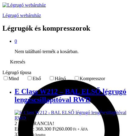
Légrugó webáruház
Légrugók és kompresszorok
0
Nem található termék a kosárban.
Keresés
Légrugó típusa
Mind
Első
Hátsó
Kompresszor
E Class W212 – BAL ELSŐ légrugó
lengéscsillapítóval RWD
2 ÉV GARANCIA!
Eredeti ár: 368.300 Ft
260.000
Ft + ÁFA
330.200
Ft brutto