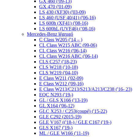
GX 460 ('09-13)
GX 470 ('01-09)
LS 430 (XF30) ('03-09)
LS 460 (USF 40/41) ('06-16)
LS 600h (XF41) ('08-16)
LS 600hL (UVF46) (’08-16)
Mercedes-Benz légrugó
C Class W205 ('14 – )
CL Class W215 ABC (99-06)
CL Class W216 ('06-14)
CL Class W216 ABC ('06-14)
CLS C257 ('18-23)
CLS W218 ('10-18)
CLS W219 ('04-10)
E Class W211 ('02-09)
E Class W212 ('09-16)
E Class W213/C213/S213/A213/C238 ('16- 23)
EQC N293 ('19-)
GL / GLS X166 ('13-19)
GL X164 ('06-12)
GLC X253 / C253(coupé) ('15-22)
GLE C292 (2015-19)
GLE V167 (('18-) / GLE C167 ('19-)
GLS X167 ('19-)
ML / GLE W166 ('11-19)