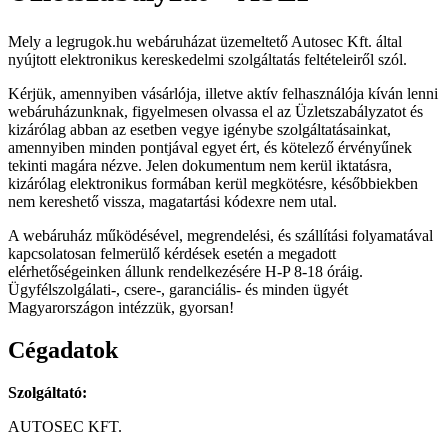
Mely a legrugok.hu webáruházat üzemeltető Autosec Kft. által
nyújtott elektronikus kereskedelmi szolgáltatás feltételeiről szól.
Kérjük, amennyiben vásárlója, illetve aktív felhasználója kíván lenni
webáruházunknak, figyelmesen olvassa el az Üzletszabályzatot és
kizárólag abban az esetben vegye igénybe szolgáltatásainkat,
amennyiben minden pontjával egyet ért, és kötelező érvényűnek
tekinti magára nézve. Jelen dokumentum nem kerül iktatásra,
kizárólag elektronikus formában kerül megkötésre, későbbiekben
nem kereshető vissza, magatartási kódexre nem utal.
A webáruház működésével, megrendelési, és szállítási folyamatával
kapcsolatosan felmerülő kérdések esetén a megadott
elérhetőségeinken állunk rendelkezésére H-P 8-18 óráig.
Ügyfélszolgálati-, csere-, garanciális- és minden ügyét
Magyarországon intézzük, gyorsan!
Cégadatok
Szolgáltató:
AUTOSEC KFT.