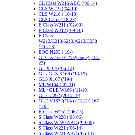
CL Class W216 ABC (’06-14)
CLS W219 (’04-10)
CLS W218 (’10-18)
CLS C257 (’18-23)
E Class W211 (’02-09)
E Class W212 (’09-16)
E Class
W213/C213/S213/A213/C238
(’16- 23)
EQC N293 (’19-)
GLC X253 / C253(coupé) (’15-
22)
GL X164 (’06-12)
GL / GLS X166 (’13-19)
GLS X167 (’19-)
ML W164 (’05-11)
ML / GLE W166 (’11-19)
GLE C292 (2015-19)
GLE V167 ((’18-) / GLE C167
(’19-)
R Class W251 (’06-13)
S Class W220 (’98-06)
S Class W220 ABC (’99-06)
S Class W221 (’06-14)
S Class W221 ABC (’06-13)