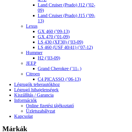
Land Cruiser (Prado) J12 (’02-
09)
Land Cruiser (Prado) J15 (’09-
13)
Lexus
GX 460 (’09-13)
GX 470 (’01-09)
LS 430 (XF30) (’03-09)
LS 460 (USF 40/41) (’07-12)
Hummer
H2 (’03-09)
JEEP
Grand Cherokee (’11- )
Citroen
C4 PICASSO (’06-13)
Légrugók teherautókhoz
Légrugó hibajelenségek
Kiszállítás / Garancia
Információk
Online fizetési tájékoztató
Üzletszabályzat
Kapcsolat
Márkák