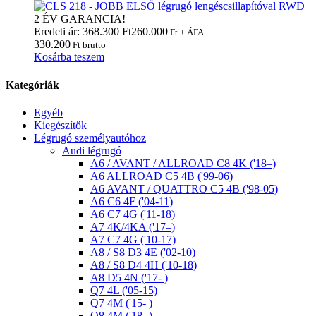
2 ÉV GARANCIA!
Eredeti ár: 368.300 Ft
260.000
Ft + ÁFA
330.200
Ft brutto
Kosárba teszem
Kategóriák
Egyéb
Kiegészítők
Légrugó személyautóhoz
Audi légrugó
A6 / AVANT / ALLROAD C8 4K ('18–)
A6 ALLROAD C5 4B ('99-06)
A6 AVANT / QUATTRO C5 4B ('98-05)
A6 C6 4F ('04-11)
A6 C7 4G ('11-18)
A7 4K/4KA ('17–)
A7 C7 4G ('10-17)
A8 / S8 D3 4E ('02-10)
A8 / S8 D4 4H ('10-18)
A8 D5 4N ('17- )
Q7 4L ('05-15)
Q7 4M ('15- )
Q8 4M ('18- )