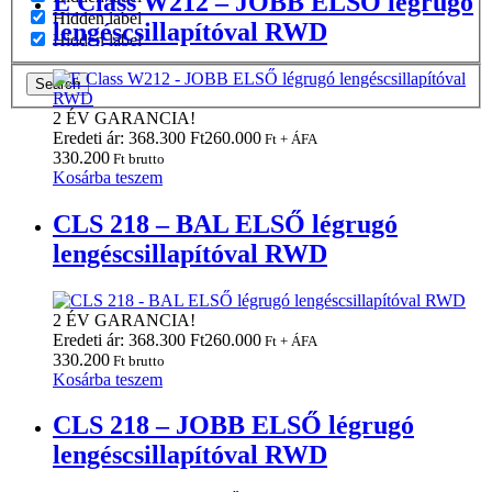
E Class W212 – JOBB ELSŐ légrugó
Hidden label
lengéscsillapítóval RWD
Hidden label
Search
2 ÉV GARANCIA!
Eredeti ár: 368.300 Ft
260.000
Ft + ÁFA
330.200
Ft brutto
Kosárba teszem
CLS 218 – BAL ELSŐ légrugó
lengéscsillapítóval RWD
2 ÉV GARANCIA!
Eredeti ár: 368.300 Ft
260.000
Ft + ÁFA
330.200
Ft brutto
Kosárba teszem
CLS 218 – JOBB ELSŐ légrugó
lengéscsillapítóval RWD