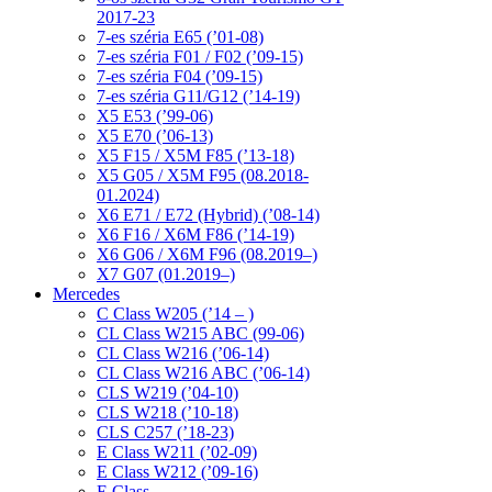
2017-23
7-es széria E65 (’01-08)
7-es széria F01 / F02 (’09-15)
7-es széria F04 (’09-15)
7-es széria G11/G12 (’14-19)
X5 E53 (’99-06)
X5 E70 (’06-13)
X5 F15 / X5M F85 (’13-18)
X5 G05 / X5M F95 (08.2018-
01.2024)
X6 E71 / E72 (Hybrid) (’08-14)
X6 F16 / X6M F86 (’14-19)
X6 G06 / X6M F96 (08.2019–)
X7 G07 (01.2019–)
Mercedes
C Class W205 (’14 – )
CL Class W215 ABC (99-06)
CL Class W216 (’06-14)
CL Class W216 ABC (’06-14)
CLS W219 (’04-10)
CLS W218 (’10-18)
CLS C257 (’18-23)
E Class W211 (’02-09)
E Class W212 (’09-16)
E Class