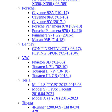
X350, X358 (’03-’09)
Porsche
Cayenne 92A (’10- 17)
Cayenne 9PA (’03-10)
Cayenne 9Y (2017- )
Porsche Panamera 970 (’09-13)
Porsche Panamera 970 (’14-16)
Panamera 971 G2 (2016-)
Macan 95B (’14-18)
Bentley
CONTINENTAL GT (’03-17),
FLYING SPUR (’05-13) 3W
VW
Phaeton 3D (’02-06)
Touareg I. 7L (’02-10)
Touareg II. 7P (’10- 18)
Touareg III. CR (2018- )
Tesla
Model S (TYJS) 2012-2016.03
Model S (TYJS) Facelift
2016.04-2021
Model X (TYJX) 2015-2023
Toyota
4Runner (2003-09) Ltd 8-Cyl
4.7L