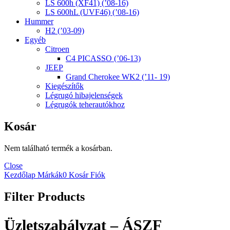
LS 600h (XF41) (’08-16)
LS 600hL (UVF46) (’08-16)
Hummer
H2 (’03-09)
Egyéb
Citroen
C4 PICASSO (’06-13)
JEEP
Grand Cherokee WK2 (’11- 19)
Kiegészítők
Légrugó hibajelenségek
Légrugók teherautókhoz
Kosár
Nem található termék a kosárban.
Close
Kezdőlap
Márkák
0
Kosár
Fiók
Filter Products
Üzletszabályzat – ÁSZF