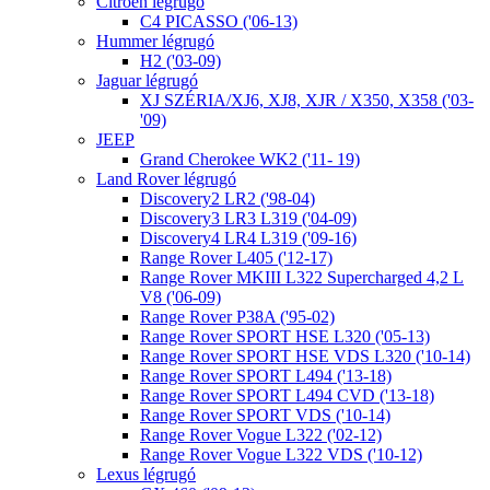
Citroen légrugó
C4 PICASSO ('06-13)
Hummer légrugó
H2 ('03-09)
Jaguar légrugó
XJ SZÉRIA/XJ6, XJ8, XJR / X350, X358 ('03-
'09)
JEEP
Grand Cherokee WK2 ('11- 19)
Land Rover légrugó
Discovery2 LR2 ('98-04)
Discovery3 LR3 L319 ('04-09)
Discovery4 LR4 L319 ('09-16)
Range Rover L405 ('12-17)
Range Rover MKIII L322 Supercharged 4,2 L
V8 ('06-09)
Range Rover P38A ('95-02)
Range Rover SPORT HSE L320 ('05-13)
Range Rover SPORT HSE VDS L320 ('10-14)
Range Rover SPORT L494 ('13-18)
Range Rover SPORT L494 CVD ('13-18)
Range Rover SPORT VDS ('10-14)
Range Rover Vogue L322 ('02-12)
Range Rover Vogue L322 VDS ('10-12)
Lexus légrugó