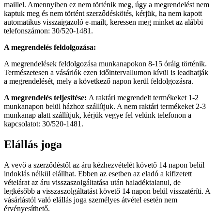
maillel. Amennyiben ez nem történik meg, úgy a megrendelést nem
kaptuk meg és nem történt szerződéskötés, kérjük, ha nem kapott
automatikus visszaigazoló e-mailt, keressen meg minket az alábbi
telefonszámon: 30/520-1481.
A megrendelés feldolgozása:
A megrendelések feldolgozása munkanapokon 8-15 óráig történik.
Természetesen a vásárlók ezen időintervallumon kívül is leadhatják
a megrendelését, mely a következő napon kerül feldolgozásra.
A megrendelés teljesítése:
A raktári megrendelt termékeket 1-2
munkanapon belül házhoz szállítjuk. A nem raktári termékeket 2-3
munkanap alatt szállítjuk, kérjük vegye fel velünk telefonon a
kapcsolatot: 30/520-1481.
Elállás joga
A vevő a szerződéstől az áru kézhezvételét követő 14 napon belül
indoklás nélkül elállhat. Ebben az esetben az eladó a kifizetett
vételárat az áru visszaszolgáltatása után haladéktalanul, de
legkésőbb a visszaszolgáltatást követő 14 napon belül visszatéríti. A
vásárlástól való elállás joga személyes átvétel esetén nem
érvényesíthető.