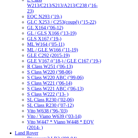
W213/C213/S213/A213/C238 (’16-
23)
EQC N293 (’19-)
GLC X253 / C253(coupé) (’15-22)
GL X164 (’06-12)
GL / GLS X166 (’13-19)
GLS X167 (’19-)
ML W164 (’05-11)
ML / GLE W166 (’11-19)
GLE C292 (2015-19)
GLE V167 ((’18-) / GLE C167 (’19-)
R Class W251 (’06-13)
S Class W220 (’98-06)
S Class W220 ABC (’99-06)
S Class W221 (’06-14)
S Class W221 ABC (’06-13)
S Class W222 (’13- )
SL Class R230 (’02-06)
SL Class R230 (’07-12)
Vito W638 (’96-’03)
Vito / Viano W639 (’03-14)
Vito W447 * Viano W448 * EQV
(2014- )
Land Rover