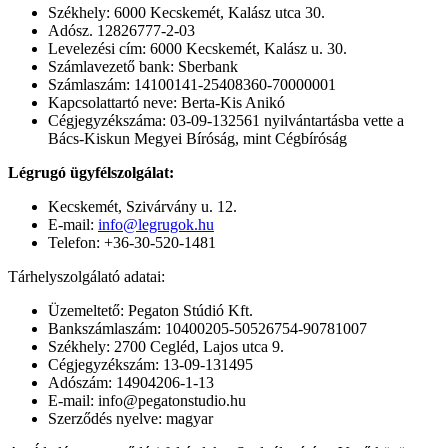
Székhely: 6000 Kecskemét, Kalász utca 30.
Adósz. 12826777-2-03
Levelezési cím: 6000 Kecskemét, Kalász u. 30.
Számlavezető bank: Sberbank
Számlaszám: 14100141-25408360-70000001
Kapcsolattartó neve: Berta-Kis Anikó
Cégjegyzékszáma: 03-09-132561 nyilvántartásba vette a
Bács-Kiskun Megyei Bíróság, mint Cégbíróság
Légrugó ügyfélszolgálat:
Kecskemét, Szivárvány u. 12.
E-mail:
info@legrugok.hu
Telefon: +36-30-520-1481
Tárhelyszolgálató adatai:
Üzemeltető: Pegaton Stúdió Kft.
Bankszámlaszám: 10400205-50526754-90781007
Székhely: 2700 Cegléd, Lajos utca 9.
Cégjegyzékszám: 13-09-131495
Adószám: 14904206-1-13
E-mail: info@pegatonstudio.hu
Szerződés nyelve: magyar