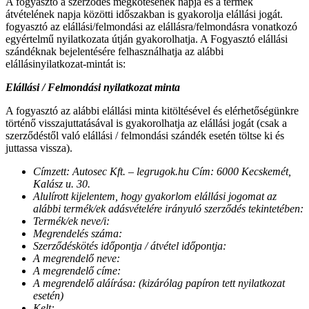
A fogyasztó a szerződés megkötésének napja és a termék
átvételének napja közötti időszakban is gyakorolja elállási jogát.
fogyasztó az elállási/felmondási az elállásra/felmondásra vonatkozó
egyértelmű nyilatkozata útján gyakorolhatja. A Fogyasztó elállási
szándéknak bejelentésére felhasználhatja az alábbi
elállásinyilatkozat-mintát is:
Elállási / Felmondási nyilatkozat minta
A fogyasztó az alábbi elállási minta kitöltésével és elérhetőségünkre
történő visszajuttatásával is gyakorolhatja az elállási jogát (csak a
szerződéstől való elállási / felmondási szándék esetén töltse ki és
juttassa vissza).
Címzett: Autosec Kft. – legrugok.hu Cím: 6000 Kecskemét,
Kalász u. 30.
Alulírott kijelentem, hogy gyakorlom elállási jogomat az
alábbi termék/ek adásvételére irányuló szerződés tekintetében:
Termék/ek neve/i:
Megrendelés száma:
Szerződéskötés időpontja / átvétel időpontja:
A megrendelő neve:
A megrendelő címe:
A megrendelő aláírása: (kizárólag papíron tett nyilatkozat
esetén)
Kelt: