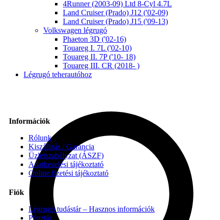
4Runner (2003-09) Ltd 8-Cyl 4.7L
Land Cruiser (Prado) J12 ('02-09)
Land Cruiser (Prado) J15 ('09-13)
Volkswagen légrugó
Phaeton 3D ('02-16)
Touareg I. 7L ('02-10)
Touareg II. 7P ('10- 18)
Touareg III. CR (2018- )
Légrugó teherautóhoz
Információk
Rólunk
Kiszállítás / Garancia
Üzletszabályzat (ÁSZF)
Adatkezelési tájékoztató
Online fizetési tájékoztató
Fiók
Légrugó tudástár – Hasznos információk
Pénztár