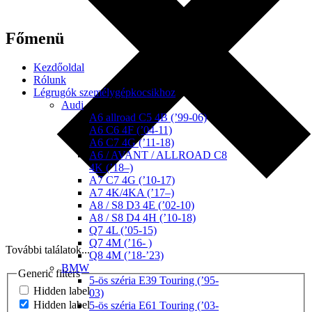
Főmenü
Kezdőoldal
Rólunk
Légrugók személygépkocsikhoz
Audi
A6 allroad C5 4B (’99-06)
A6 C6 4F (’04-11)
A6 C7 4G (’11-18)
A6 / AVANT / ALLROAD C8
4K (’18–)
A7 C7 4G (’10-17)
A7 4K/4KA (’17–)
A8 / S8 D3 4E (’02-10)
A8 / S8 D4 4H (’10-18)
Q7 4L (’05-15)
Q7 4M (’16- )
További találatok...
Q8 4M (’18-’23)
BMW
Generic filters
5-ös széria E39 Touring (’95-
Hidden label
03)
Hidden label
5-ös széria E61 Touring (’03-