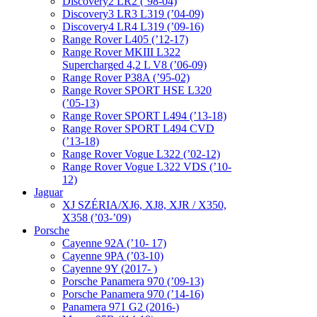
Discovery2 LR2 (’98-04)
Discovery3 LR3 L319 (’04-09)
Discovery4 LR4 L319 (’09-16)
Range Rover L405 (’12-17)
Range Rover MKIII L322
Supercharged 4,2 L V8 (’06-09)
Range Rover P38A (’95-02)
Range Rover SPORT HSE L320
(’05-13)
Range Rover SPORT L494 (’13-18)
Range Rover SPORT L494 CVD
(’13-18)
Range Rover Vogue L322 (’02-12)
Range Rover Vogue L322 VDS (’10-
12)
Jaguar
XJ SZÉRIA/XJ6, XJ8, XJR / X350,
X358 (’03-’09)
Porsche
Cayenne 92A (’10- 17)
Cayenne 9PA (’03-10)
Cayenne 9Y (2017- )
Porsche Panamera 970 (’09-13)
Porsche Panamera 970 (’14-16)
Panamera 971 G2 (2016-)