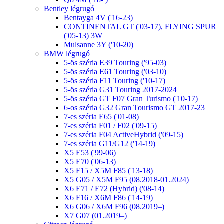
Bentley légrugó
Bentayga 4V ('16-23)
CONTINENTAL GT ('03-17), FLYING SPUR
('05-13) 3W
Mulsanne 3Y ('10-20)
BMW légrugó
5-ös széria E39 Touring ('95-03)
5-ös széria E61 Touring ('03-10)
5-ös széria F11 Touring ('10-17)
5-ös széria G31 Touring 2017-2024
5-ös széria GT F07 Gran Turismo ('10-17)
6-os széria G32 Gran Tourismo GT 2017-23
7-es széria E65 ('01-08)
7-es széria F01 / F02 ('09-15)
7-es széria F04 ActiveHybrid ('09-15)
7-es széria G11/G12 ('14-19)
X5 E53 ('99-06)
X5 E70 ('06-13)
X5 F15 / X5M F85 ('13-18)
X5 G05 / X5M F95 (08.2018-01.2024)
X6 E71 / E72 (Hybrid) ('08-14)
X6 F16 / X6M F86 ('14-19)
X6 G06 / X6M F96 (08.2019–)
X7 G07 (01.2019–)