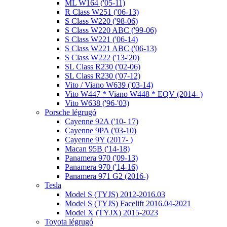
ML W164 ('05-11)
R Class W251 ('06-13)
S Class W220 ('98-06)
S Class W220 ABC ('99-06)
S Class W221 ('06-14)
S Class W221 ABC ('06-13)
S Class W222 ('13-'20)
SL Class R230 ('02-06)
SL Class R230 ('07-12)
Vito / Viano W639 ('03-14)
Vito W447 * Viano W448 * EQV (2014- )
Vito W638 ('96-'03)
Porsche légrugó
Cayenne 92A ('10- 17)
Cayenne 9PA ('03-10)
Cayenne 9Y (2017- )
Macan 95B ('14-18)
Panamera 970 ('09-13)
Panamera 970 ('14-16)
Panamera 971 G2 (2016-)
Tesla
Model S (TYJS) 2012-2016.03
Model S (TYJS) Facelift 2016.04-2021
Model X (TYJX) 2015-2023
Toyota légrugó