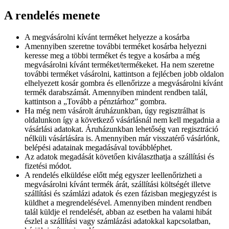
A rendelés menete
A megvásárolni kívánt terméket helyezze a kosárba
Amennyiben szeretne további terméket kosárba helyezni
keresse meg a többi terméket és tegye a kosárba a még
megvásárolni kívánt terméket/termékeket. Ha nem szeretne
további terméket vásárolni, kattintson a fejlécben jobb oldalon
elhelyezett kosár gombra és ellenőrizze a megvásárolni kívánt
termék darabszámát. Amennyiben mindent rendben talál,
kattintson a „Tovább a pénztárhoz” gombra.
Ha még nem vásárolt áruházunkban, úgy regisztrálhat is
oldalunkon így a következő vásárlásnál nem kell megadnia a
vásárlási adatokat. Áruházunkban lehetőség van regisztráció
nélküli vásárlására is. Amennyiben már visszatérő vásárlónk,
belépési adatainak megadásával továbbléphet.
Az adatok megadását követően kiválaszthatja a szállítási és
fizetési módot.
A rendelés elküldése előtt még egyszer leellenőrizheti a
megvásárolni kívánt termék árát, szállítási költségét illetve
szállítási és számlázi adatok és ezen fázisban megjegyzést is
küldhet a megrendelésével. Amennyiben mindent rendben
talál küldje el rendelését, abban az esetben ha valami hibát
észlel a szállítási vagy számlázási adatokkal kapcsolatban,