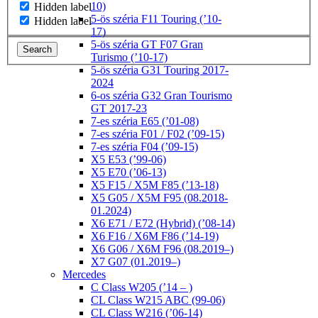
10)
Hidden label
5-ös széria F11 Touring (’10-
Hidden label
17)
5-ös széria GT F07 Gran
Search
Turismo (’10-17)
5-ös széria G31 Touring 2017-
2024
6-os széria G32 Gran Tourismo
GT 2017-23
7-es széria E65 (’01-08)
7-es széria F01 / F02 (’09-15)
7-es széria F04 (’09-15)
X5 E53 (’99-06)
X5 E70 (’06-13)
X5 F15 / X5M F85 (’13-18)
X5 G05 / X5M F95 (08.2018-
01.2024)
X6 E71 / E72 (Hybrid) (’08-14)
X6 F16 / X6M F86 (’14-19)
X6 G06 / X6M F96 (08.2019–)
X7 G07 (01.2019–)
Mercedes
C Class W205 (’14 – )
CL Class W215 ABC (99-06)
CL Class W216 (’06-14)