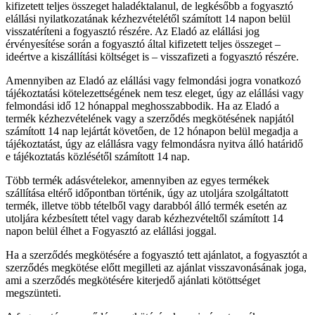
kifizetett teljes összeget haladéktalanul, de legkésőbb a fogyasztó
elállási nyilatkozatának kézhezvételétől számított 14 napon belül
visszatéríteni a fogyasztó részére. Az Eladó az elállási jog
érvényesítése során a fogyasztó által kifizetett teljes összeget –
ideértve a kiszállítási költséget is – visszafizeti a fogyasztó részére.
Amennyiben az Eladó az elállási vagy felmondási jogra vonatkozó
tájékoztatási kötelezettségének nem tesz eleget, úgy az elállási vagy
felmondási idő 12 hónappal meghosszabbodik. Ha az Eladó a
termék kézhezvételének vagy a szerződés megkötésének napjától
számított 14 nap lejártát követően, de 12 hónapon belül megadja a
tájékoztatást, úgy az elállásra vagy felmondásra nyitva álló határidő
e tájékoztatás közlésétől számított 14 nap.
Több termék adásvételekor, amennyiben az egyes termékek
szállítása eltérő időpontban történik, úgy az utoljára szolgáltatott
termék, illetve több tételből vagy darabból álló termék esetén az
utoljára kézbesített tétel vagy darab kézhezvételtől számított 14
napon belül élhet a Fogyasztó az elállási joggal.
Ha a szerződés megkötésére a fogyasztó tett ajánlatot, a fogyasztót a
szerződés megkötése előtt megilleti az ajánlat visszavonásának joga,
ami a szerződés megkötésére kiterjedő ajánlati kötöttséget
megszünteti.