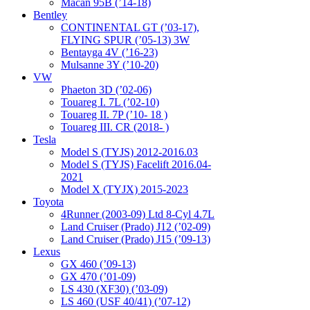
Macan 95B (’14-18)
Bentley
CONTINENTAL GT (’03-17),
FLYING SPUR (’05-13) 3W
Bentayga 4V (’16-23)
Mulsanne 3Y (’10-20)
VW
Phaeton 3D (’02-06)
Touareg I. 7L (’02-10)
Touareg II. 7P (’10- 18 )
Touareg III. CR (2018- )
Tesla
Model S (TYJS) 2012-2016.03
Model S (TYJS) Facelift 2016.04-
2021
Model X (TYJX) 2015-2023
Toyota
4Runner (2003-09) Ltd 8-Cyl 4.7L
Land Cruiser (Prado) J12 (’02-09)
Land Cruiser (Prado) J15 (’09-13)
Lexus
GX 460 (’09-13)
GX 470 (’01-09)
LS 430 (XF30) (’03-09)
LS 460 (USF 40/41) (’07-12)