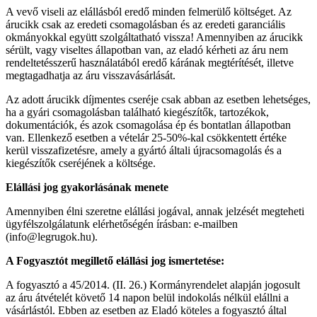
A vevő viseli az elállásból eredő minden felmerülő költséget. Az
árucikk csak az eredeti csomagolásban és az eredeti garanciális
okmányokkal együtt szolgáltatható vissza! Amennyiben az árucikk
sérült, vagy viseltes állapotban van, az eladó kérheti az áru nem
rendeltetésszerű használatából eredő kárának megtérítését, illetve
megtagadhatja az áru visszavásárlását.
Az adott árucikk díjmentes cseréje csak abban az esetben lehetséges,
ha a gyári csomagolásban található kiegészítők, tartozékok,
dokumentációk, és azok csomagolása ép és bontatlan állapotban
van. Ellenkező esetben a vételár 25-50%-kal csökkentett értéke
kerül visszafizetésre, amely a gyártó általi újracsomagolás és a
kiegészítők cseréjének a költsége.
Elállási jog gyakorlásának menete
Amennyiben élni szeretne elállási jogával, annak jelzését megteheti
ügyfélszolgálatunk elérhetőségén írásban: e-mailben
(info@legrugok.hu).
A Fogyasztót megillető elállási jog ismertetése:
A fogyasztó a 45/2014. (II. 26.) Kormányrendelet alapján jogosult
az áru átvételét követő 14 napon belül indokolás nélkül elállni a
vásárlástól. Ebben az esetben az Eladó köteles a fogyasztó által