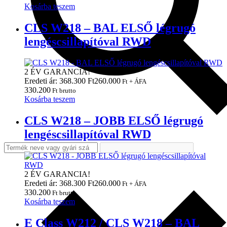
Kosárba teszem
CLS W218 – BAL ELSŐ légrugó
lengéscsillapítóval RWD
2 ÉV GARANCIA!
Eredeti ár: 368.300 Ft
260.000
Ft + ÁFA
330.200
Ft brutto
Kosárba teszem
CLS W218 – JOBB ELSŐ légrugó
lengéscsillapítóval RWD
2 ÉV GARANCIA!
Eredeti ár: 368.300 Ft
260.000
Ft + ÁFA
330.200
Ft brutto
Kosárba teszem
E Class W212 / CLS W218 – BAL