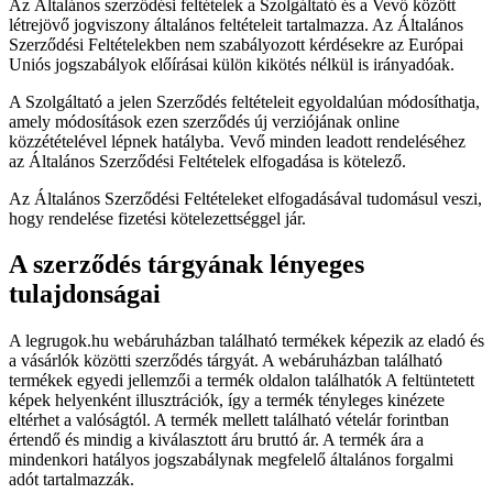
Az Általános szerződési feltételek a Szolgáltató és a Vevő között
létrejövő jogviszony általános feltételeit tartalmazza. Az Általános
Szerződési Feltételekben nem szabályozott kérdésekre az Európai
Uniós jogszabályok előírásai külön kikötés nélkül is irányadóak.
A Szolgáltató a jelen Szerződés feltételeit egyoldalúan módosíthatja,
amely módosítások ezen szerződés új verziójának online
közzétételével lépnek hatályba. Vevő minden leadott rendeléséhez
az Általános Szerződési Feltételek elfogadása is kötelező.
Az Általános Szerződési Feltételeket elfogadásával tudomásul veszi,
hogy rendelése fizetési kötelezettséggel jár.
A szerződés tárgyának lényeges
tulajdonságai
A legrugok.hu webáruházban található termékek képezik az eladó és
a vásárlók közötti szerződés tárgyát. A webáruházban található
termékek egyedi jellemzői a termék oldalon találhatók A feltüntetett
képek helyenként illusztrációk, így a termék tényleges kinézete
eltérhet a valóságtól. A termék mellett található vételár forintban
értendő és mindig a kiválasztott áru bruttó ár. A termék ára a
mindenkori hatályos jogszabálynak megfelelő általános forgalmi
adót tartalmazzák.