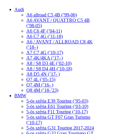
Audi
A6 allroad C5 4B (’99-06)
A6 AVANT / QUATTRO C5 4B
(’98-05)
A6 C6 4F (’04-11)
A6 C7 4G (’11-18)
A6 / AVANT / ALLROAD C8 4K
(’18–)
A7 C7 4G (’10-17)
A7 4K/4KA (’17–)
A8 / S8 D3 4E (’02-10)
A8 / S8 D4 4H (’10-18)
A8 D5 4N (’17- )
Q7 4L (’05-15)
Q7 4M (’16- )
Q8 4M (’18-’23)
BMW
5-ös széria E39 Touring (’95-03)
5-ös széria E61 Touring (’03-10)
5-ös széria F11 Touring (’10-17)
5-ös széria GT F07 Gran Turismo
(’10-17)
5-ös széria G31 Touring 2017-2024
6-os széria G32 Gran Tourismo GT