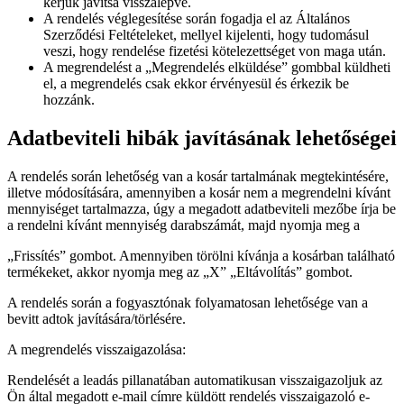
kérjük javítsa visszalépve.
A rendelés véglegesítése során fogadja el az Általános
Szerződési Feltételeket, mellyel kijelenti, hogy tudomásul
veszi, hogy rendelése fizetési kötelezettséget von maga után.
A megrendelést a „Megrendelés elküldése” gombbal küldheti
el, a megrendelés csak ekkor érvényesül és érkezik be
hozzánk.
Adatbeviteli hibák javításának lehetőségei
A rendelés során lehetőség van a kosár tartalmának megtekintésére,
illetve módosítására, amennyiben a kosár nem a megrendelni kívánt
mennyiséget tartalmazza, úgy a megadott adatbeviteli mezőbe írja be
a rendelni kívánt mennyiség darabszámát, majd nyomja meg a
„Frissítés” gombot. Amennyiben törölni kívánja a kosárban található
termékeket, akkor nyomja meg az „X” „Eltávolítás” gombot.
A rendelés során a fogyasztónak folyamatosan lehetősége van a
bevitt adtok javítására/törlésére.
A megrendelés visszaigazolása:
Rendelését a leadás pillanatában automatikusan visszaigazoljuk az
Ön által megadott e-mail címre küldött rendelés visszaigazoló e-