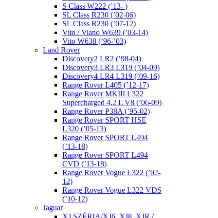
S Class W222 (’13- )
SL Class R230 (’02-06)
SL Class R230 (’07-12)
Vito / Viano W639 (’03-14)
Vito W638 (’96-’03)
Land Rover
Discovery2 LR2 (’98-04)
Discovery3 LR3 L319 (’04-09)
Discovery4 LR4 L319 (’09-16)
Range Rover L405 (’12-17)
Range Rover MKIII L322
Supercharged 4,2 L V8 (’06-09)
Range Rover P38A (’95-02)
Range Rover SPORT HSE
L320 (’05-13)
Range Rover SPORT L494
(’13-18)
Range Rover SPORT L494
CVD (’13-18)
Range Rover Vogue L322 (’02-
12)
Range Rover Vogue L322 VDS
(’10-12)
Jaguar
XJ SZÉRIA/XJ6, XJ8, XJR /