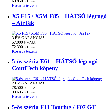
69.850
Ft brutto
Kosárba teszem
X5 F15 / X5M F85 – HÁTSÓ légrugó
– AirTek
3 ÉV GARANCIA!
57.000
Ft + ÁFA
72.390
Ft brutto
Kosárba teszem
5-ös széria E61 – HÁTSÓ légrugó –
ContiTech köpeny
2 ÉV GARANCIA!
78.500
Ft + ÁFA
99.695
Ft brutto
Kosárba teszem
5-ös széria F11 Touring / F07 GT –