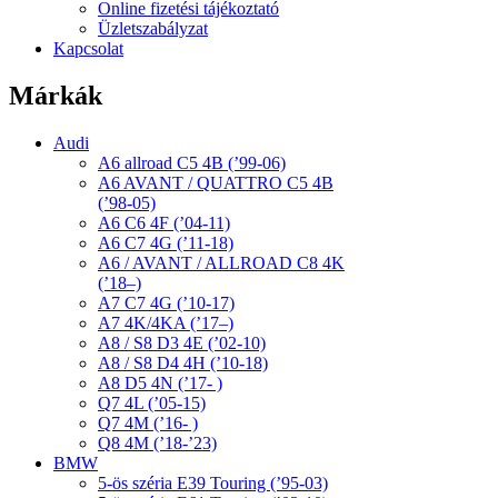
Online fizetési tájékoztató
Üzletszabályzat
Kapcsolat
Márkák
Audi
A6 allroad C5 4B (’99-06)
A6 AVANT / QUATTRO C5 4B
(’98-05)
A6 C6 4F (’04-11)
A6 C7 4G (’11-18)
A6 / AVANT / ALLROAD C8 4K
(’18–)
A7 C7 4G (’10-17)
A7 4K/4KA (’17–)
A8 / S8 D3 4E (’02-10)
A8 / S8 D4 4H (’10-18)
A8 D5 4N (’17- )
Q7 4L (’05-15)
Q7 4M (’16- )
Q8 4M (’18-’23)
BMW
5-ös széria E39 Touring (’95-03)