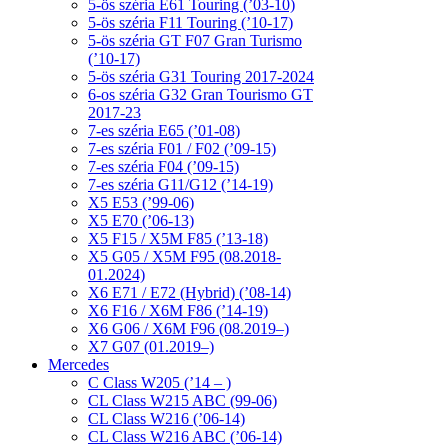
5-ös széria E61 Touring (’03-10)
5-ös széria F11 Touring (’10-17)
5-ös széria GT F07 Gran Turismo
(’10-17)
5-ös széria G31 Touring 2017-2024
6-os széria G32 Gran Tourismo GT
2017-23
7-es széria E65 (’01-08)
7-es széria F01 / F02 (’09-15)
7-es széria F04 (’09-15)
7-es széria G11/G12 (’14-19)
X5 E53 (’99-06)
X5 E70 (’06-13)
X5 F15 / X5M F85 (’13-18)
X5 G05 / X5M F95 (08.2018-
01.2024)
X6 E71 / E72 (Hybrid) (’08-14)
X6 F16 / X6M F86 (’14-19)
X6 G06 / X6M F96 (08.2019–)
X7 G07 (01.2019–)
Mercedes
C Class W205 (’14 – )
CL Class W215 ABC (99-06)
CL Class W216 (’06-14)
CL Class W216 ABC (’06-14)