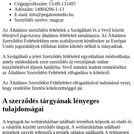
Cégjegyzékszám: 13-09-131495
Adószám: 14904206-1-13
E-mail: info@pegatonstudio.hu
Szerződés nyelve: magyar
Az Általános szerződési feltételek a Szolgáltató és a Vevő között
létrejövő jogviszony általános feltételeit tartalmazza. Az Általános
Szerződési Feltételekben nem szabályozott kérdésekre az Európai
Uniós jogszabályok előírásai külön kikötés nélkül is irányadóak.
A Szolgáltató a jelen Szerződés feltételeit egyoldalúan módosíthatja,
amely módosítások ezen szerződés új verziójának online
közzétételével lépnek hatályba. Vevő minden leadott rendeléséhez
az Általános Szerződési Feltételek elfogadása is kötelező.
Az Általános Szerződési Feltételeket elfogadásával tudomásul veszi,
hogy rendelése fizetési kötelezettséggel jár.
A szerződés tárgyának lényeges
tulajdonságai
A legrugok.hu webáruházban található termékek képezik az eladó és
a vásárlók közötti szerződés tárgyát. A webáruházban található
termékek egyedi jellemzői a termék oldalon találhatók A feltüntetett