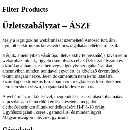
Filter Products
Üzletszabályzat – ÁSZF
Mely a legrugok.hu webáruházat üzemeltető Autosec Kft. által
nyújtott elektronikus kereskedelmi szolgáltatás feltételeiről szól.
Kérjük, amennyiben vásárlója, illetve aktív felhasználója kíván lenni
webáruházunknak, figyelmesen olvassa el az Üzletszabályzatot és
kizárólag abban az esetben vegye igénybe szolgáltatásainkat,
amennyiben minden pontjával egyet ért, és kötelező érvényűnek
tekinti magára nézve. Jelen dokumentum nem kerül iktatásra,
kizárólag elektronikus formában kerül megkötésre, későbbiekben
nem kereshető vissza, magatartási kódexre nem utal.
A webáruház működésével, megrendelési, és szállítási folyamatával
kapcsolatosan felmerülő kérdések esetén a megadott
elérhetőségeinken állunk rendelkezésére H-P 8-18 óráig.
Ügyfélszolgálati-, csere-, garanciális- és minden ügyét
Magyarországon intézzük, gyorsan!
Cégadatok