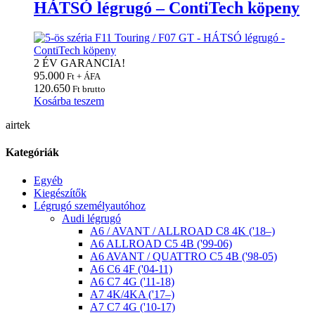
HÁTSÓ légrugó – ContiTech köpeny
2 ÉV GARANCIA!
95.000
Ft + ÁFA
120.650
Ft brutto
Kosárba teszem
airtek
Kategóriák
Egyéb
Kiegészítők
Légrugó személyautóhoz
Audi légrugó
A6 / AVANT / ALLROAD C8 4K ('18–)
A6 ALLROAD C5 4B ('99-06)
A6 AVANT / QUATTRO C5 4B ('98-05)
A6 C6 4F ('04-11)
A6 C7 4G ('11-18)
A7 4K/4KA ('17–)
A7 C7 4G ('10-17)