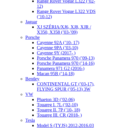
Range Rover Vogue L322 (’02-
12)
Range Rover Vogue L322 VDS
(’10-12)
Jaguar
XJ SZÉRIA/XJ6, XJ8, XJR /
X350, X358 (’03-’09)
Porsche
Cayenne 92A (’10- 17)
Cayenne 9PA (’03-10)
Cayenne 9Y (2017- )
Porsche Panamera 970 (’09-13)
Porsche Panamera 970 (’14-16)
Panamera 971 G2 (2016-)
Macan 95B (’14-18)
Bentley
CONTINENTAL GT (’03-17),
FLYING SPUR (’05-13) 3W
VW
Phaeton 3D (’02-06)
Touareg I. 7L (’02-10)
Touareg II. 7P (’10- 18)
Touareg III. CR (2018- )
Tesla
Model S (TYJS) 2012-2016.03