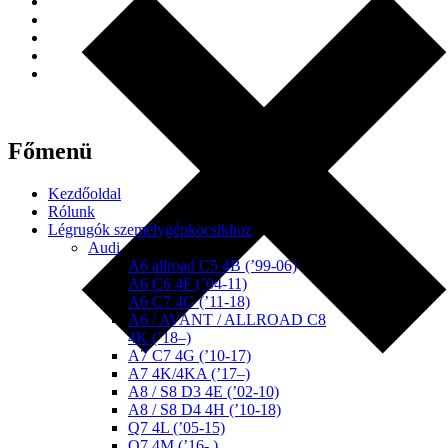
Főmenü
Kezdőoldal
Rólunk
Légrugók személygépkocsikhoz
Audi
A6 allroad C5 4B (’99-06)
A6 C6 4F (’04-11)
A6 C7 4G (’11-18)
A6 / AVANT / ALLROAD C8
4K (’18–)
A7 C7 4G (’10-17)
A7 4K/4KA (’17–)
A8 / S8 D3 4E (’02-10)
A8 / S8 D4 4H (’10-18)
Q7 4L (’05-15)
Q7 4M (’16- )