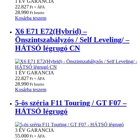
1 ÉV GARANCIA
22.827
Ft + ÁFA
28.990
Ft brutto
Kosárba teszem
X6 E71 E72(Hybrid) –
Önszintszabályzós / Self Leveling/ –
HÁTSÓ légrugó CN
1 ÉV GARANCIA
22.827
Ft + ÁFA
28.990
Ft brutto
Kosárba teszem
5-ös széria F11 Touring / GT F07 –
HÁTSÓ légrugó
3 ÉV GARANCIA
55.000
Ft + ÁFA