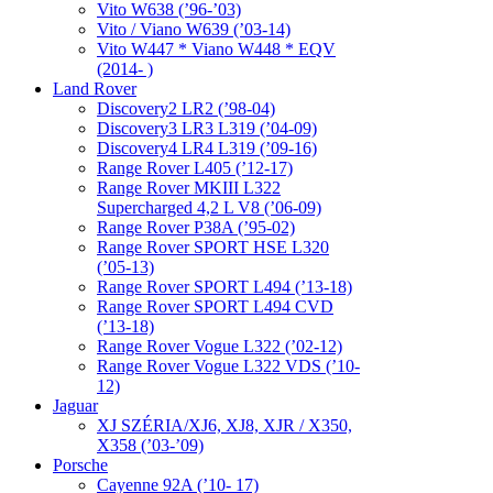
Vito W638 (’96-’03)
Vito / Viano W639 (’03-14)
Vito W447 * Viano W448 * EQV
(2014- )
Land Rover
Discovery2 LR2 (’98-04)
Discovery3 LR3 L319 (’04-09)
Discovery4 LR4 L319 (’09-16)
Range Rover L405 (’12-17)
Range Rover MKIII L322
Supercharged 4,2 L V8 (’06-09)
Range Rover P38A (’95-02)
Range Rover SPORT HSE L320
(’05-13)
Range Rover SPORT L494 (’13-18)
Range Rover SPORT L494 CVD
(’13-18)
Range Rover Vogue L322 (’02-12)
Range Rover Vogue L322 VDS (’10-
12)
Jaguar
XJ SZÉRIA/XJ6, XJ8, XJR / X350,
X358 (’03-’09)
Porsche
Cayenne 92A (’10- 17)