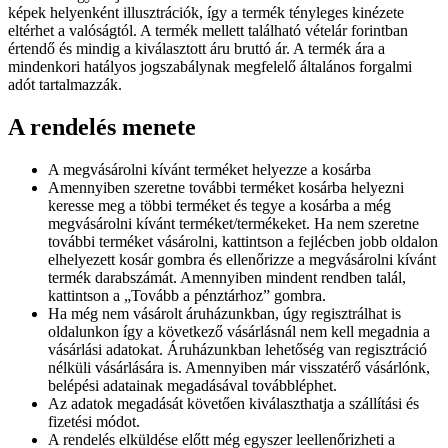
képek helyenként illusztrációk, így a termék tényleges kinézete
eltérhet a valóságtól. A termék mellett található vételár forintban
értendő és mindig a kiválasztott áru bruttó ár. A termék ára a
mindenkori hatályos jogszabálynak megfelelő általános forgalmi
adót tartalmazzák.
A rendelés menete
A megvásárolni kívánt terméket helyezze a kosárba
Amennyiben szeretne további terméket kosárba helyezni
keresse meg a többi terméket és tegye a kosárba a még
megvásárolni kívánt terméket/termékeket. Ha nem szeretne
további terméket vásárolni, kattintson a fejlécben jobb oldalon
elhelyezett kosár gombra és ellenőrizze a megvásárolni kívánt
termék darabszámát. Amennyiben mindent rendben talál,
kattintson a „Tovább a pénztárhoz” gombra.
Ha még nem vásárolt áruházunkban, úgy regisztrálhat is
oldalunkon így a következő vásárlásnál nem kell megadnia a
vásárlási adatokat. Áruházunkban lehetőség van regisztráció
nélküli vásárlására is. Amennyiben már visszatérő vásárlónk,
belépési adatainak megadásával továbbléphet.
Az adatok megadását követően kiválaszthatja a szállítási és
fizetési módot.
A rendelés elküldése előtt még egyszer leellenőrizheti a