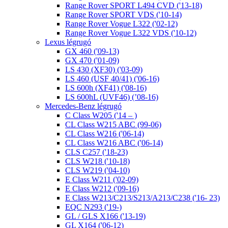
Range Rover SPORT L494 CVD ('13-18)
Range Rover SPORT VDS ('10-14)
Range Rover Vogue L322 ('02-12)
Range Rover Vogue L322 VDS ('10-12)
Lexus légrugó
GX 460 ('09-13)
GX 470 ('01-09)
LS 430 (XF30) ('03-09)
LS 460 (USF 40/41) ('06-16)
LS 600h (XF41) ('08-16)
LS 600hL (UVF46) (’08-16)
Mercedes-Benz légrugó
C Class W205 ('14 – )
CL Class W215 ABC (99-06)
CL Class W216 ('06-14)
CL Class W216 ABC ('06-14)
CLS C257 ('18-23)
CLS W218 ('10-18)
CLS W219 ('04-10)
E Class W211 ('02-09)
E Class W212 ('09-16)
E Class W213/C213/S213/A213/C238 ('16- 23)
EQC N293 ('19-)
GL / GLS X166 ('13-19)
GL X164 ('06-12)