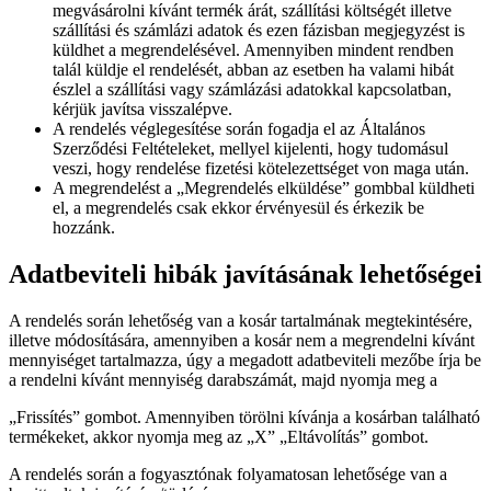
megvásárolni kívánt termék árát, szállítási költségét illetve
szállítási és számlázi adatok és ezen fázisban megjegyzést is
küldhet a megrendelésével. Amennyiben mindent rendben
talál küldje el rendelését, abban az esetben ha valami hibát
észlel a szállítási vagy számlázási adatokkal kapcsolatban,
kérjük javítsa visszalépve.
A rendelés véglegesítése során fogadja el az Általános
Szerződési Feltételeket, mellyel kijelenti, hogy tudomásul
veszi, hogy rendelése fizetési kötelezettséget von maga után.
A megrendelést a „Megrendelés elküldése” gombbal küldheti
el, a megrendelés csak ekkor érvényesül és érkezik be
hozzánk.
Adatbeviteli hibák javításának lehetőségei
A rendelés során lehetőség van a kosár tartalmának megtekintésére,
illetve módosítására, amennyiben a kosár nem a megrendelni kívánt
mennyiséget tartalmazza, úgy a megadott adatbeviteli mezőbe írja be
a rendelni kívánt mennyiség darabszámát, majd nyomja meg a
„Frissítés” gombot. Amennyiben törölni kívánja a kosárban található
termékeket, akkor nyomja meg az „X” „Eltávolítás” gombot.
A rendelés során a fogyasztónak folyamatosan lehetősége van a