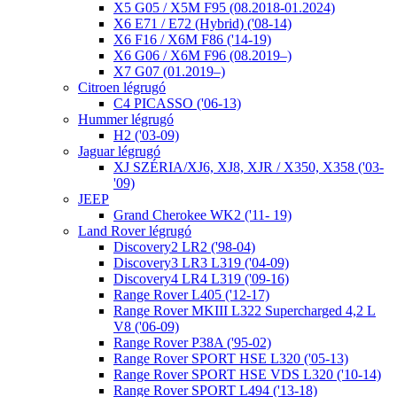
X5 G05 / X5M F95 (08.2018-01.2024)
X6 E71 / E72 (Hybrid) ('08-14)
X6 F16 / X6M F86 ('14-19)
X6 G06 / X6M F96 (08.2019–)
X7 G07 (01.2019–)
Citroen légrugó
C4 PICASSO ('06-13)
Hummer légrugó
H2 ('03-09)
Jaguar légrugó
XJ SZÉRIA/XJ6, XJ8, XJR / X350, X358 ('03-
'09)
JEEP
Grand Cherokee WK2 ('11- 19)
Land Rover légrugó
Discovery2 LR2 ('98-04)
Discovery3 LR3 L319 ('04-09)
Discovery4 LR4 L319 ('09-16)
Range Rover L405 ('12-17)
Range Rover MKIII L322 Supercharged 4,2 L
V8 ('06-09)
Range Rover P38A ('95-02)
Range Rover SPORT HSE L320 ('05-13)
Range Rover SPORT HSE VDS L320 ('10-14)
Range Rover SPORT L494 ('13-18)