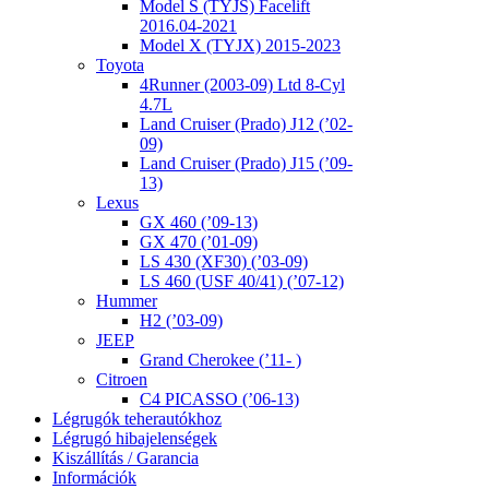
Model S (TYJS) Facelift
2016.04-2021
Model X (TYJX) 2015-2023
Toyota
4Runner (2003-09) Ltd 8-Cyl
4.7L
Land Cruiser (Prado) J12 (’02-
09)
Land Cruiser (Prado) J15 (’09-
13)
Lexus
GX 460 (’09-13)
GX 470 (’01-09)
LS 430 (XF30) (’03-09)
LS 460 (USF 40/41) (’07-12)
Hummer
H2 (’03-09)
JEEP
Grand Cherokee (’11- )
Citroen
C4 PICASSO (’06-13)
Légrugók teherautókhoz
Légrugó hibajelenségek
Kiszállítás / Garancia
Információk