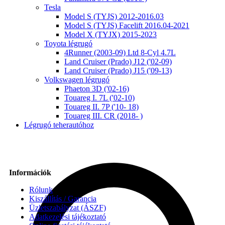
Tesla
Model S (TYJS) 2012-2016.03
Model S (TYJS) Facelift 2016.04-2021
Model X (TYJX) 2015-2023
Toyota légrugó
4Runner (2003-09) Ltd 8-Cyl 4.7L
Land Cruiser (Prado) J12 ('02-09)
Land Cruiser (Prado) J15 ('09-13)
Volkswagen légrugó
Phaeton 3D ('02-16)
Touareg I. 7L ('02-10)
Touareg II. 7P ('10- 18)
Touareg III. CR (2018- )
Légrugó teherautóhoz
Információk
Rólunk
Kiszállítás / Garancia
Üzletszabályzat (ÁSZF)
Adatkezelési tájékoztató