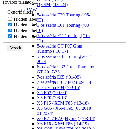
További találatok...
Q8 4M (’18-’23)
BMW
Generic filters
5-ös széria E39 Touring (’95-
Hidden label
03)
Hidden label
5-ös széria E61 Touring (’03-
10)
Hidden label
5-ös széria F11 Touring (’10-
Hidden label
17)
5-ös széria GT F07 Gran
Search
Turismo (’10-17)
5-ös széria G31 Touring 2017-
2024
6-os széria G32 Gran Tourismo
GT 2017-23
7-es széria E65 (’01-08)
7-es széria F01 / F02 (’09-15)
7-es széria F04 (’09-15)
X5 E53 (’99-06)
X5 E70 (’06-13)
X5 F15 / X5M F85 (’13-18)
X5 G05 / X5M F95 (08.2018-
01.2024)
X6 E71 / E72 (Hybrid) (’08-14)
X6 F16 / X6M F86 (’14-19)
X6 G06 / X6M F96 (08.2019–)