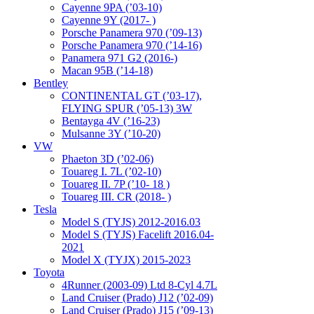
Cayenne 9PA (’03-10)
Cayenne 9Y (2017- )
Porsche Panamera 970 (’09-13)
Porsche Panamera 970 (’14-16)
Panamera 971 G2 (2016-)
Macan 95B (’14-18)
Bentley
CONTINENTAL GT (’03-17),
FLYING SPUR (’05-13) 3W
Bentayga 4V (’16-23)
Mulsanne 3Y (’10-20)
VW
Phaeton 3D (’02-06)
Touareg I. 7L (’02-10)
Touareg II. 7P (’10- 18 )
Touareg III. CR (2018- )
Tesla
Model S (TYJS) 2012-2016.03
Model S (TYJS) Facelift 2016.04-
2021
Model X (TYJX) 2015-2023
Toyota
4Runner (2003-09) Ltd 8-Cyl 4.7L
Land Cruiser (Prado) J12 (’02-09)
Land Cruiser (Prado) J15 (’09-13)