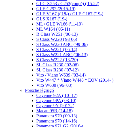
GLC X253 / C253(coupé) ('15-22)
GLE C292 (2015-19)
GLE V167 (('18-) / GLE C167 ('19-)
GLS X167 ('19-)
ML / GLE W166 ('11-19)
ML W164 ('05-11)
R Class W251 ('06-13)
S Class W220 ('98-06)
S Class W220 ABC ('99-06)
S Class W221 ('06-14)
S Class W221 ABC ('06-13)
S Class W222 ('13-'20)
SL Class R230 ('02-06)
SL Class R230 ('07-12)
Vito / Viano W639 ('03-14)
Vito W447 * Viano W448 * EQV (2014- )
Vito W638 ('96-'03)
Porsche légrugó
Cayenne 92A ('10- 17)
Cayenne 9PA ('03-10)
Cayenne 9Y (2017- )
Macan 95B ('14-18)
Panamera 970 ('09-13)
Panamera 970 ('14-16)
Panamera 971 G2 (2016-)