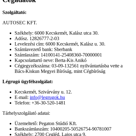
Szolgáltató:
AUTOSEC KFT.
Székhely: 6000 Kecskemét, Kalász utca 30.
Adósz. 12826777-2-03
Levelezési cím: 6000 Kecskemét, Kalász u. 30.
Számlavezető bank: Sberbank
Számlaszám: 14100141-25408360-70000001
Kapcsolattartó neve: Berta-Kis Anikó
Cégjegyzékszáma: 03-09-132561 nyilvántartásba vette a
Bács-Kiskun Megyei Bíróság, mint Cégbíróság
Légrugó ügyfélszolgálat:
Kecskemét, Szivárvány u. 12.
E-mail:
info@legrugok.hu
Telefon: +36-30-520-1481
Tárhelyszolgálató adatai:
Üzemeltető: Pegaton Stúdió Kft.
Bankszámlaszám: 10400205-50526754-90781007
Székhely: 2700 Cegléd, Lajos utca 9.