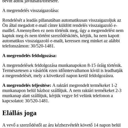
bevitt adtok javítására/törlésére.
A megrendelés visszaigazolása:
Rendelését a leadás pillanatában automatikusan visszaigazoljuk az
Ön által megadott e-mail címre küldött rendelés visszaigazoló e-
maillel. Amennyiben ez nem történik meg, úgy a megrendelést nem
kaptuk meg és nem történt szerződéskötés, kérjük, ha nem kapott
automatikus visszaigazoló e-mailt, keressen meg minket az alábbi
telefonszámon: 30/520-1481.
A megrendelés feldolgozása:
A megrendelések feldolgozása munkanapokon 8-15 óráig történik.
Természetesen a vásárlók ezen időintervallumon kívül is leadhatják
a megrendelését, mely a következő napon kerül feldolgozásra.
A megrendelés teljesítése:
A raktári megrendelt termékeket 1-2
munkanapon belül házhoz szállítjuk. A nem raktári termékeket 2-3
munkanap alatt szállítjuk, kérjük vegye fel velünk telefonon a
kapcsolatot: 30/520-1481.
Elállás joga
A vevő a szerződéstől az áru kézhezvételét követő 14 napon belül