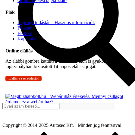
Online fizetési tájékoztató
Fiók
Légrugó tudástár – Hasznos információk
Pénztár
Fiókom
Kapcsolat
Online elállás
Az alábbi gombra kattintva Ön online úton is gyakorolhatja a
jogszabályban biztosított 14 napos elállási jogát.
Elállás a szerződéstől
Copyright © 2014-2025 Autosec Kft. - Minden jog fenntartva!