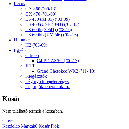
Lexus
GX 460 (’09-13)
GX 470 (’01-09)
LS 430 (XF30) (’03-09)
LS 460 (USF 40/41) (’07-12)
LS 600h (XF41) (’08-16)
LS 600hL (UVF46) (’08-16)
Hummer
H2 (’03-09)
Egyéb
Citroen
C4 PICASSO (’06-13)
JEEP
Grand Cherokee WK2 (’11- 19)
Kiegészítők
Légrugó hibajelenségek
Légrugók teherautókhoz
Kosár
Nem található termék a kosárban.
Close
Kezdőlap
Márkák
0
Kosár
Fiók