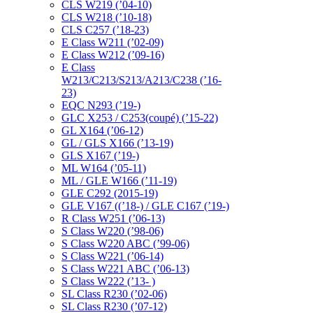
CLS W219 (’04-10)
CLS W218 (’10-18)
CLS C257 (’18-23)
E Class W211 (’02-09)
E Class W212 (’09-16)
E Class
W213/C213/S213/A213/C238 (’16-
23)
EQC N293 (’19-)
GLC X253 / C253(coupé) (’15-22)
GL X164 (’06-12)
GL / GLS X166 (’13-19)
GLS X167 (’19-)
ML W164 (’05-11)
ML / GLE W166 (’11-19)
GLE C292 (2015-19)
GLE V167 ((’18-) / GLE C167 (’19-)
R Class W251 (’06-13)
S Class W220 (’98-06)
S Class W220 ABC (’99-06)
S Class W221 (’06-14)
S Class W221 ABC (’06-13)
S Class W222 (’13- )
SL Class R230 (’02-06)
SL Class R230 (’07-12)