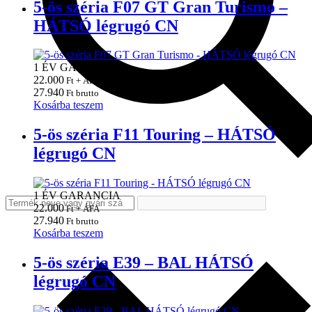
5-ös széria F07 GT Gran Turismo –
HÁTSÓ légrugó CN
1 ÉV GARANCIA
22.000
Ft + ÁFA
27.940
Ft brutto
Kosárba teszem
5-ös széria F11 Touring – HÁTSÓ
légrugó CN
1 ÉV GARANCIA
22.000
Ft + ÁFA
27.940
Ft brutto
Kosárba teszem
5-ös széria E39 – BAL HÁTSÓ
légrugó CN