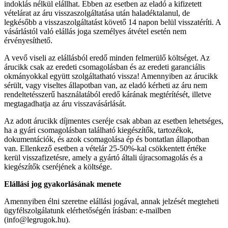
indoklás nélkül elállhat. Ebben az esetben az eladó a kifizetett
vételárat az áru visszaszolgáltatása után haladéktalanul, de
legkésőbb a visszaszolgáltatást követő 14 napon belül visszatéríti. A
vásárlástól való elállás joga személyes átvétel esetén nem
érvényesíthető.
A vevő viseli az elállásból eredő minden felmerülő költséget. Az
árucikk csak az eredeti csomagolásban és az eredeti garanciális
okmányokkal együtt szolgáltatható vissza! Amennyiben az árucikk
sérült, vagy viseltes állapotban van, az eladó kérheti az áru nem
rendeltetésszerű használatából eredő kárának megtérítését, illetve
megtagadhatja az áru visszavásárlását.
Az adott árucikk díjmentes cseréje csak abban az esetben lehetséges,
ha a gyári csomagolásban található kiegészítők, tartozékok,
dokumentációk, és azok csomagolása ép és bontatlan állapotban
van. Ellenkező esetben a vételár 25-50%-kal csökkentett értéke
kerül visszafizetésre, amely a gyártó általi újracsomagolás és a
kiegészítők cseréjének a költsége.
Elállási jog gyakorlásának menete
Amennyiben élni szeretne elállási jogával, annak jelzését megteheti
ügyfélszolgálatunk elérhetőségén írásban: e-mailben
(info@legrugok.hu).