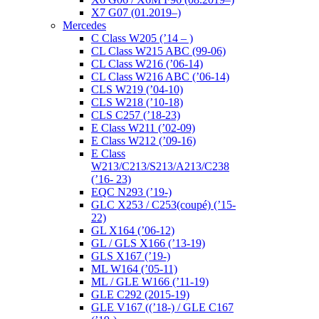
X7 G07 (01.2019–)
Mercedes
C Class W205 (’14 – )
CL Class W215 ABC (99-06)
CL Class W216 (’06-14)
CL Class W216 ABC (’06-14)
CLS W219 (’04-10)
CLS W218 (’10-18)
CLS C257 (’18-23)
E Class W211 (’02-09)
E Class W212 (’09-16)
E Class
W213/C213/S213/A213/C238
(’16- 23)
EQC N293 (’19-)
GLC X253 / C253(coupé) (’15-
22)
GL X164 (’06-12)
GL / GLS X166 (’13-19)
GLS X167 (’19-)
ML W164 (’05-11)
ML / GLE W166 (’11-19)
GLE C292 (2015-19)
GLE V167 ((’18-) / GLE C167