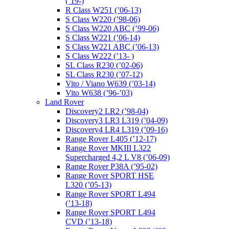
(’19-)
R Class W251 (’06-13)
S Class W220 (’98-06)
S Class W220 ABC (’99-06)
S Class W221 (’06-14)
S Class W221 ABC (’06-13)
S Class W222 (’13- )
SL Class R230 (’02-06)
SL Class R230 (’07-12)
Vito / Viano W639 (’03-14)
Vito W638 (’96-’03)
Land Rover
Discovery2 LR2 (’98-04)
Discovery3 LR3 L319 (’04-09)
Discovery4 LR4 L319 (’09-16)
Range Rover L405 (’12-17)
Range Rover MKIII L322
Supercharged 4,2 L V8 (’06-09)
Range Rover P38A (’95-02)
Range Rover SPORT HSE
L320 (’05-13)
Range Rover SPORT L494
(’13-18)
Range Rover SPORT L494
CVD (’13-18)