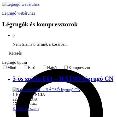
Légrugó webáruház
Légrugók és kompresszorok
0
Nem található termék a kosárban.
Keresés
Légrugó típusa
Mind
Első
Hátsó
Kompresszor
5-ös széria E61 – HÁTSÓ légrugó CN
1 ÉV GARANCIA
22.000
Ft + ÁFA
27.940
Ft brutto
Kosárba teszem