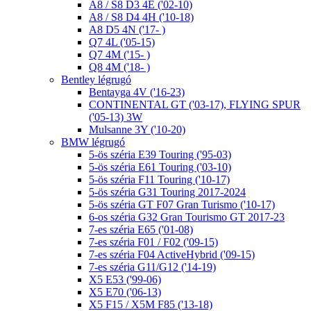
A8 / S8 D3 4E ('02-10)
A8 / S8 D4 4H ('10-18)
A8 D5 4N ('17- )
Q7 4L ('05-15)
Q7 4M ('15- )
Q8 4M ('18- )
Bentley légrugó
Bentayga 4V ('16-23)
CONTINENTAL GT ('03-17), FLYING SPUR
('05-13) 3W
Mulsanne 3Y ('10-20)
BMW légrugó
5-ös széria E39 Touring ('95-03)
5-ös széria E61 Touring ('03-10)
5-ös széria F11 Touring ('10-17)
5-ös széria G31 Touring 2017-2024
5-ös széria GT F07 Gran Turismo ('10-17)
6-os széria G32 Gran Tourismo GT 2017-23
7-es széria E65 ('01-08)
7-es széria F01 / F02 ('09-15)
7-es széria F04 ActiveHybrid ('09-15)
7-es széria G11/G12 ('14-19)
X5 E53 ('99-06)
X5 E70 ('06-13)
X5 F15 / X5M F85 ('13-18)