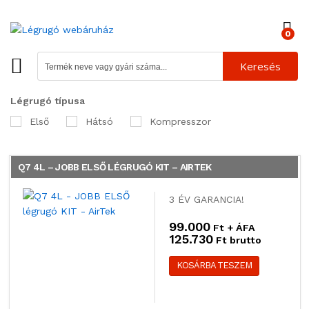
0
Keresés
Légrugó típusa
Első
Hátsó
Kompresszor
Q7 4L – JOBB ELSŐ LÉGRUGÓ KIT – AIRTEK
3 ÉV GARANCIA!
99.000
Ft + ÁFA
125.730
Ft brutto
KOSÁRBA TESZEM