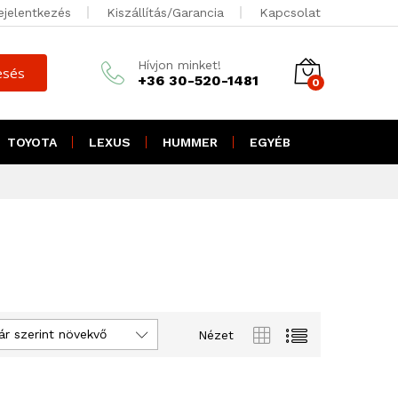
ejelentkezés
Kiszállítás/Garancia
Kapcsolat
Hívjon minket!
esés
+36 30-520-1481
0
TOYOTA
LEXUS
HUMMER
EGYÉB
ár szerint növekvő
Nézet