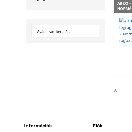
A8 D3 
NORMÁ
A
Információk
Fiók