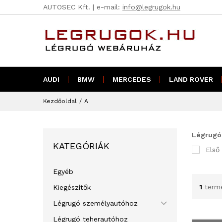
AUTOSEC Kft. | e-mail:
info@legrugok.hu
AUDI
BMW
MERCEDES
LAND ROVER
Kezdőoldal
/
A
Légrugó
KATEGÓRIÁK
Első
Egyéb
1
term
Kiegészítők
Légrugó személyautóhoz
Légrugó teherautóhoz