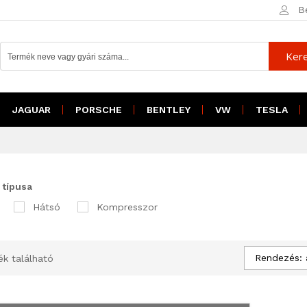
B
Ker
JAGUAR
PORSCHE
BENTLEY
VW
TESLA
 típusa
Hátsó
Kompresszor
Rendezés: 
ék található