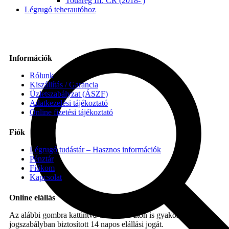
Touareg III. CR (2018- )
Légrugó teherautóhoz
Információk
Rólunk
Kiszállítás / Garancia
Üzletszabályzat (ÁSZF)
Adatkezelési tájékoztató
Online fizetési tájékoztató
Fiók
Légrugó tudástár – Hasznos információk
Pénztár
Fiókom
Kapcsolat
Online elállás
Az alábbi gombra kattintva Ön online úton is gyakorolhatja a
jogszabályban biztosított 14 napos elállási jogát.