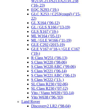
W213/C213/S213/A213/C238
(’16- 23)
EQC N293 (’19-)
GLC X253 / C253(coupé) (’15-
22)
GL X164 (’06-12)
GL / GLS X166 (’13-19)
GLS X167 (’19-)
ML W164 (’05-11)
ML / GLE W166 (’11-19)
GLE C292 (2015-19)
GLE V167 ((’18-) / GLE C167
(’19-)
R Class W251 (’06-13)
S Class W220 (’98-06)
S Class W220 ABC (’99-06)
S Class W221 (’06-14)
S Class W221 ABC (’06-13)
S Class W222 (’13- )
SL Class R230 (’02-06)
SL Class R230 (’07-12)
Vito / Viano W639 (’03-14)
Vito W638 (’96-’03)
Land Rover
Discovery2 LR2 (’98-04)