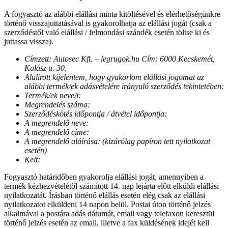
A fogyasztó az alábbi elállási minta kitöltésével és elérhetőségünkre
történő visszajuttatásával is gyakorolhatja az elállási jogát (csak a
szerződéstől való elállási / felmondási szándék esetén töltse ki és
juttassa vissza).
Címzett: Autosec Kft. – legrugok.hu Cím: 6000 Kecskemét,
Kalász u. 30.
Alulírott kijelentem, hogy gyakorlom elállási jogomat az
alábbi termék/ek adásvételére irányuló szerződés tekintetében:
Termék/ek neve/i:
Megrendelés száma:
Szerződéskötés időpontja / átvétel időpontja:
A megrendelő neve:
A megrendelő címe:
A megrendelő aláírása: (kizárólag papíron tett nyilatkozat
esetén)
Kelt:
Fogyasztó határidőben gyakorolja elállási jogát, amennyiben a
termék kézhezvételétől számított 14. nap lejárta előtt elküldi elállási
nyilatkozatát. Írásban történő elállás esetén elég csak az elállási
nyilatkozatot elküldeni 14 napon belül. Postai úton történő jelzés
alkalmával a postára adás dátumát, email vagy telefaxon keresztül
történő jelzés esetén az email, illetve a fax küldésének idejét kell