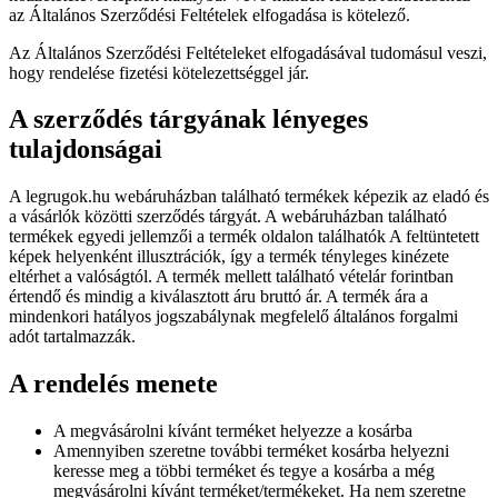
az Általános Szerződési Feltételek elfogadása is kötelező.
Az Általános Szerződési Feltételeket elfogadásával tudomásul veszi,
hogy rendelése fizetési kötelezettséggel jár.
A szerződés tárgyának lényeges
tulajdonságai
A legrugok.hu webáruházban található termékek képezik az eladó és
a vásárlók közötti szerződés tárgyát. A webáruházban található
termékek egyedi jellemzői a termék oldalon találhatók A feltüntetett
képek helyenként illusztrációk, így a termék tényleges kinézete
eltérhet a valóságtól. A termék mellett található vételár forintban
értendő és mindig a kiválasztott áru bruttó ár. A termék ára a
mindenkori hatályos jogszabálynak megfelelő általános forgalmi
adót tartalmazzák.
A rendelés menete
A megvásárolni kívánt terméket helyezze a kosárba
Amennyiben szeretne további terméket kosárba helyezni
keresse meg a többi terméket és tegye a kosárba a még
megvásárolni kívánt terméket/termékeket. Ha nem szeretne