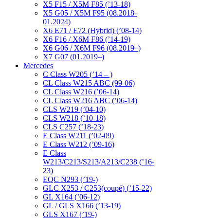
X5 F15 / X5M F85 (’13-18)
X5 G05 / X5M F95 (08.2018-
01.2024)
X6 E71 / E72 (Hybrid) (’08-14)
X6 F16 / X6M F86 (’14-19)
X6 G06 / X6M F96 (08.2019–)
X7 G07 (01.2019–)
Mercedes
C Class W205 (’14 – )
CL Class W215 ABC (99-06)
CL Class W216 (’06-14)
CL Class W216 ABC (’06-14)
CLS W219 (’04-10)
CLS W218 (’10-18)
CLS C257 (’18-23)
E Class W211 (’02-09)
E Class W212 (’09-16)
E Class
W213/C213/S213/A213/C238 (’16-
23)
EQC N293 (’19-)
GLC X253 / C253(coupé) (’15-22)
GL X164 (’06-12)
GL / GLS X166 (’13-19)
GLS X167 (’19-)