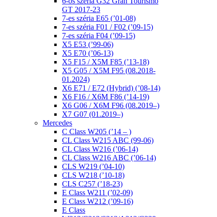
6-os széria G32 Gran Tourismo
GT 2017-23
7-es széria E65 (’01-08)
7-es széria F01 / F02 (’09-15)
7-es széria F04 (’09-15)
X5 E53 (’99-06)
X5 E70 (’06-13)
X5 F15 / X5M F85 (’13-18)
X5 G05 / X5M F95 (08.2018-
01.2024)
X6 E71 / E72 (Hybrid) (’08-14)
X6 F16 / X6M F86 (’14-19)
X6 G06 / X6M F96 (08.2019–)
X7 G07 (01.2019–)
Mercedes
C Class W205 (’14 – )
CL Class W215 ABC (99-06)
CL Class W216 (’06-14)
CL Class W216 ABC (’06-14)
CLS W219 (’04-10)
CLS W218 (’10-18)
CLS C257 (’18-23)
E Class W211 (’02-09)
E Class W212 (’09-16)
E Class