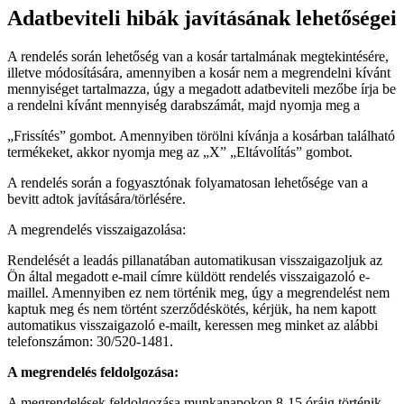
Adatbeviteli hibák javításának lehetőségei
A rendelés során lehetőség van a kosár tartalmának megtekintésére,
illetve módosítására, amennyiben a kosár nem a megrendelni kívánt
mennyiséget tartalmazza, úgy a megadott adatbeviteli mezőbe írja be
a rendelni kívánt mennyiség darabszámát, majd nyomja meg a
„Frissítés” gombot. Amennyiben törölni kívánja a kosárban található
termékeket, akkor nyomja meg az „X” „Eltávolítás” gombot.
A rendelés során a fogyasztónak folyamatosan lehetősége van a
bevitt adtok javítására/törlésére.
A megrendelés visszaigazolása:
Rendelését a leadás pillanatában automatikusan visszaigazoljuk az
Ön által megadott e-mail címre küldött rendelés visszaigazoló e-
maillel. Amennyiben ez nem történik meg, úgy a megrendelést nem
kaptuk meg és nem történt szerződéskötés, kérjük, ha nem kapott
automatikus visszaigazoló e-mailt, keressen meg minket az alábbi
telefonszámon: 30/520-1481.
A megrendelés feldolgozása:
A megrendelések feldolgozása munkanapokon 8-15 óráig történik.