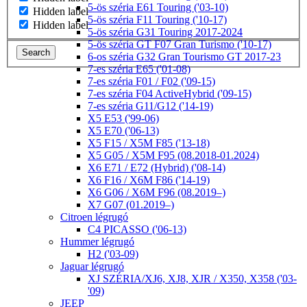
5-ös széria E61 Touring ('03-10)
Hidden label
5-ös széria F11 Touring ('10-17)
Hidden label
5-ös széria G31 Touring 2017-2024
5-ös széria GT F07 Gran Turismo ('10-17)
Search
6-os széria G32 Gran Tourismo GT 2017-23
7-es széria E65 ('01-08)
7-es széria F01 / F02 ('09-15)
7-es széria F04 ActiveHybrid ('09-15)
7-es széria G11/G12 ('14-19)
X5 E53 ('99-06)
X5 E70 ('06-13)
X5 F15 / X5M F85 ('13-18)
X5 G05 / X5M F95 (08.2018-01.2024)
X6 E71 / E72 (Hybrid) ('08-14)
X6 F16 / X6M F86 ('14-19)
X6 G06 / X6M F96 (08.2019–)
X7 G07 (01.2019–)
Citroen légrugó
C4 PICASSO ('06-13)
Hummer légrugó
H2 ('03-09)
Jaguar légrugó
XJ SZÉRIA/XJ6, XJ8, XJR / X350, X358 ('03-
'09)
JEEP