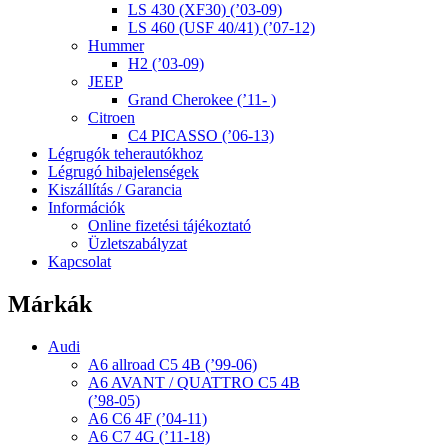
LS 430 (XF30) (’03-09)
LS 460 (USF 40/41) (’07-12)
Hummer
H2 (’03-09)
JEEP
Grand Cherokee (’11- )
Citroen
C4 PICASSO (’06-13)
Légrugók teherautókhoz
Légrugó hibajelenségek
Kiszállítás / Garancia
Információk
Online fizetési tájékoztató
Üzletszabályzat
Kapcsolat
Márkák
Audi
A6 allroad C5 4B (’99-06)
A6 AVANT / QUATTRO C5 4B
(’98-05)
A6 C6 4F (’04-11)
A6 C7 4G (’11-18)