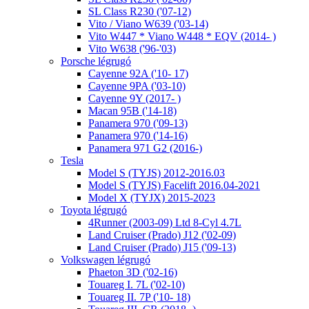
SL Class R230 ('07-12)
Vito / Viano W639 ('03-14)
Vito W447 * Viano W448 * EQV (2014- )
Vito W638 ('96-'03)
Porsche légrugó
Cayenne 92A ('10- 17)
Cayenne 9PA ('03-10)
Cayenne 9Y (2017- )
Macan 95B ('14-18)
Panamera 970 ('09-13)
Panamera 970 ('14-16)
Panamera 971 G2 (2016-)
Tesla
Model S (TYJS) 2012-2016.03
Model S (TYJS) Facelift 2016.04-2021
Model X (TYJX) 2015-2023
Toyota légrugó
4Runner (2003-09) Ltd 8-Cyl 4.7L
Land Cruiser (Prado) J12 ('02-09)
Land Cruiser (Prado) J15 ('09-13)
Volkswagen légrugó
Phaeton 3D ('02-16)
Touareg I. 7L ('02-10)
Touareg II. 7P ('10- 18)