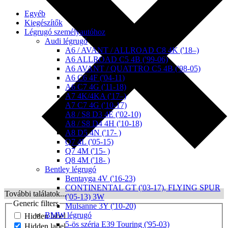
Egyéb
Kiegészítők
Légrugó személyautóhoz
Audi légrugó
A6 / AVANT / ALLROAD C8 4K ('18–)
A6 ALLROAD C5 4B ('99-06)
A6 AVANT / QUATTRO C5 4B ('98-05)
A6 C6 4F ('04-11)
A6 C7 4G ('11-18)
A7 4K/4KA ('17–)
A7 C7 4G ('10-17)
A8 / S8 D3 4E ('02-10)
A8 / S8 D4 4H ('10-18)
A8 D5 4N ('17- )
Q7 4L ('05-15)
Q7 4M ('15- )
Q8 4M ('18- )
Bentley légrugó
Bentayga 4V ('16-23)
CONTINENTAL GT ('03-17), FLYING SPUR
További találatok...
('05-13) 3W
Generic filters
Mulsanne 3Y ('10-20)
BMW légrugó
Hidden label
5-ös széria E39 Touring ('95-03)
Hidden label