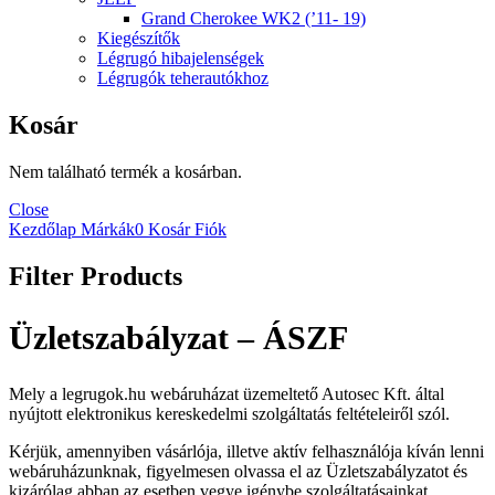
Grand Cherokee WK2 (’11- 19)
Kiegészítők
Légrugó hibajelenségek
Légrugók teherautókhoz
Kosár
Nem található termék a kosárban.
Close
Kezdőlap
Márkák
0
Kosár
Fiók
Filter Products
Üzletszabályzat – ÁSZF
Mely a legrugok.hu webáruházat üzemeltető Autosec Kft. által
nyújtott elektronikus kereskedelmi szolgáltatás feltételeiről szól.
Kérjük, amennyiben vásárlója, illetve aktív felhasználója kíván lenni
webáruházunknak, figyelmesen olvassa el az Üzletszabályzatot és
kizárólag abban az esetben vegye igénybe szolgáltatásainkat,