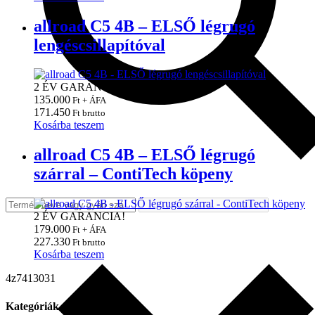
allroad C5 4B – ELSŐ légrugó
lengéscsillapítóval
2 ÉV GARANCIA!
135.000
Ft + ÁFA
171.450
Ft brutto
Kosárba teszem
allroad C5 4B – ELSŐ légrugó
szárral – ContiTech köpeny
2 ÉV GARANCIA!
179.000
Ft + ÁFA
227.330
Ft brutto
Kosárba teszem
4z7413031
Kategóriák