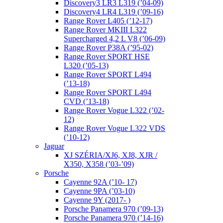
Discovery3 LR3 L319 (’04-09)
Discovery4 LR4 L319 (’09-16)
Range Rover L405 (’12-17)
Range Rover MKIII L322
Supercharged 4,2 L V8 (’06-09)
Range Rover P38A (’95-02)
Range Rover SPORT HSE
L320 (’05-13)
Range Rover SPORT L494
(’13-18)
Range Rover SPORT L494
CVD (’13-18)
Range Rover Vogue L322 (’02-
12)
Range Rover Vogue L322 VDS
(’10-12)
Jaguar
XJ SZÉRIA/XJ6, XJ8, XJR /
X350, X358 (’03-’09)
Porsche
Cayenne 92A (’10- 17)
Cayenne 9PA (’03-10)
Cayenne 9Y (2017- )
Porsche Panamera 970 (’09-13)
Porsche Panamera 970 (’14-16)