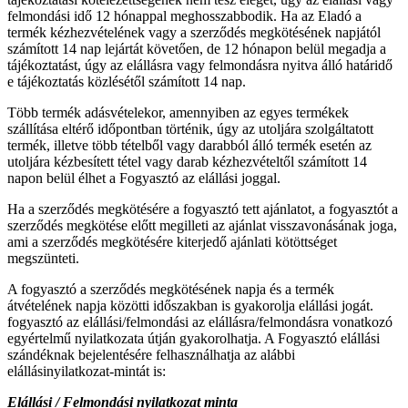
felmondási idő 12 hónappal meghosszabbodik. Ha az Eladó a
termék kézhezvételének vagy a szerződés megkötésének napjától
számított 14 nap lejártát követően, de 12 hónapon belül megadja a
tájékoztatást, úgy az elállásra vagy felmondásra nyitva álló határidő
e tájékoztatás közlésétől számított 14 nap.
Több termék adásvételekor, amennyiben az egyes termékek
szállítása eltérő időpontban történik, úgy az utoljára szolgáltatott
termék, illetve több tételből vagy darabból álló termék esetén az
utoljára kézbesített tétel vagy darab kézhezvételtől számított 14
napon belül élhet a Fogyasztó az elállási joggal.
Ha a szerződés megkötésére a fogyasztó tett ajánlatot, a fogyasztót a
szerződés megkötése előtt megilleti az ajánlat visszavonásának joga,
ami a szerződés megkötésére kiterjedő ajánlati kötöttséget
megszünteti.
A fogyasztó a szerződés megkötésének napja és a termék
átvételének napja közötti időszakban is gyakorolja elállási jogát.
fogyasztó az elállási/felmondási az elállásra/felmondásra vonatkozó
egyértelmű nyilatkozata útján gyakorolhatja. A Fogyasztó elállási
szándéknak bejelentésére felhasználhatja az alábbi
elállásinyilatkozat-mintát is:
Elállási / Felmondási nyilatkozat minta