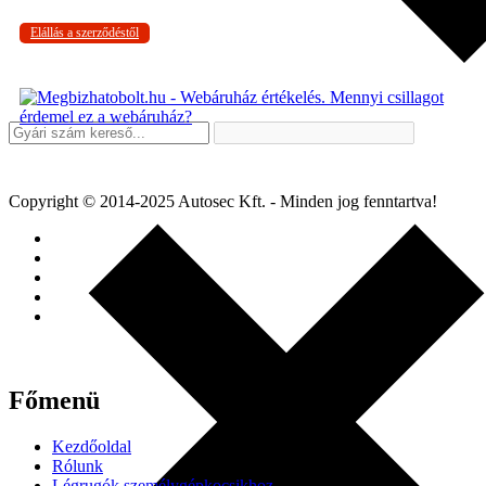
Elállás a szerződéstől
Copyright © 2014-2025 Autosec Kft. - Minden jog fenntartva!
Főmenü
Kezdőoldal
Rólunk
Légrugók személygépkocsikhoz