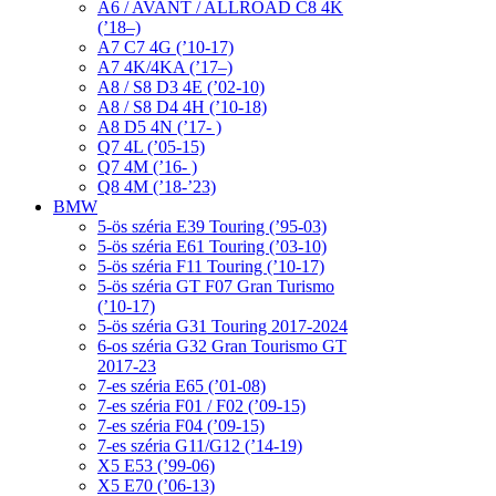
A6 / AVANT / ALLROAD C8 4K
(’18–)
A7 C7 4G (’10-17)
A7 4K/4KA (’17–)
A8 / S8 D3 4E (’02-10)
A8 / S8 D4 4H (’10-18)
A8 D5 4N (’17- )
Q7 4L (’05-15)
Q7 4M (’16- )
Q8 4M (’18-’23)
BMW
5-ös széria E39 Touring (’95-03)
5-ös széria E61 Touring (’03-10)
5-ös széria F11 Touring (’10-17)
5-ös széria GT F07 Gran Turismo
(’10-17)
5-ös széria G31 Touring 2017-2024
6-os széria G32 Gran Tourismo GT
2017-23
7-es széria E65 (’01-08)
7-es széria F01 / F02 (’09-15)
7-es széria F04 (’09-15)
7-es széria G11/G12 (’14-19)
X5 E53 (’99-06)
X5 E70 (’06-13)