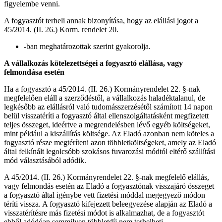
figyelembe venni.
A fogyasztót terheli annak bizonyítása, hogy az elállási jogot a
45/2014. (II. 26.) Korm. rendelet 20.
-ban meghatározottak szerint gyakorolja.
A vállalkozás kötelezettségei a fogyasztó elállása, vagy
felmondása esetén
Ha a fogyasztó a 45/2014. (II. 26.) Kormányrendelet 22. §-nak
megfelelően eláll a szerződéstől, a vállalkozás haladéktalanul, de
legkésőbb az elállásról való tudomásszerzésétől számított 14 napon
belül visszatéríti a fogyasztó által ellenszolgáltatásként megfizetett
teljes összeget, ideértve a megrendelésben lévő egyéb költségeket,
mint például a kiszállítás költsége. Az Eladó azonban nem köteles a
fogyasztó része megtéríteni azon többletköltségeket, amely az Eladó
által felkínált legolcsóbb szokásos fuvarozási módtól eltérő szállítási
mód választásából adódik.
A 45/2014. (II. 26.) Kormányrendelet 22. §-nak megfelelő elállás,
vagy felmondás esetén az Eladó a fogyasztónak visszajáró összeget
a fogyasztó által igénybe vett fizetési móddal megegyező módon
téríti vissza. A fogyasztó kifejezett beleegyezése alapján az Eladó a
visszatérítésre más fizetési módot is alkalmazhat, de a fogyasztót
ebből adódóan semmilyen többletdíj nem terhelheti.