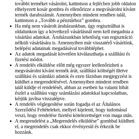
további terméket vásárolni, kattintson a fejlécben jobb oldalon
elhelyezett kosár gombra és ellenőrizze a megvásárolni kívánt
termék darabszámát. Amennyiben mindent rendben talál,
kattintson a „Tovább a pénztárhoz” gombra.
Ha még nem vásárolt áruházunkban, úgy regisztrálhat is
oldalunkon így a következő vásárlásnál nem kell megadnia a
vásárlási adatokat. Áruházunkban lehetőség van regisztráció
nélküli vásárlására is. Amennyiben már visszatérő vásárlónk,
belépési adatainak megadásával továbbléphet.
Az adatok megadását követően kiválaszthatja a szállítási és
fizetési módot.
A rendelés elküldése előtt még egyszer leellenőrizheti a
megvásárolni kívánt termék árát, szállítási költségét illetve
szállítási és számlázi adatok és ezen fázisban megjegyzést is
küldhet a megrendelésével. Amennyiben mindent rendben
talál küldje el rendelését, abban az esetben ha valami hibát
észlel a szállítási vagy számlázási adatokkal kapcsolatban,
kérjük javítsa visszalépve.
A rendelés véglegesítése során fogadja el az Általános
Szerződési Feltételeket, mellyel kijelenti, hogy tudomásul
veszi, hogy rendelése fizetési kötelezettséget von maga után.
A megrendelést a „Megrendelés elküldése” gombbal küldheti
el, a megrendelés csak ekkor érvényesül és érkezik be
hozzánk.