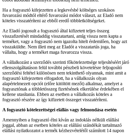
Ha a fogyasztó kifejezetten a legkevésbé költséges szokásos
fuvarozási módtól eltérő fuvarozási módot választ, az Eladó nem
köteles visszatéríteni az ebből eredő többletköltségeket.
Az Eladó jogosult a fogyasztó által kifizetett teljes összeg
visszafizetését mindaddig visszatartani, amíg vissza nem kapta a
terméket, vagy a fogyasztó nem igazolta hitelt érdemlően, hogy azt
visszaküldte. Nem illeti meg az Eladót a visszatartás joga, ha
vállalta, hogy a terméket maga fuvarozza vissza.
A vállalkozást a szerződés szerinti főkötelezettsége teljesítéséért járó
ellenszolgáltatáson felül további pénzbeli követelésre feljogosító
szerződési feltétel különösen nem tekinthető olyannak, mint amit a
fogyasztó kifejezetten elfogadott, ha a vállalkozás olyan
alapértelmezett opciót (előre kitöltött mezőt) alkalmaz, amelyet a
fogyasztónak a többletösszeg fizetésének elkerülése érdekében el
kellene utasítania. Ebben az esetben a vállalkozás köteles a
fogyasztó részére az így kifizetett összeget visszatéríteni.
A fogyasztó kötelezettségei elállás vagy felmondása esetén
Amennyiben a fogyasztó élni kíván az indoklás nélküli elállási
joggal, abban az esetben köteles az elállási szándékát tartalmazó
elállási nyilatkozatot a termék kézhezvételétől számított 14 napon