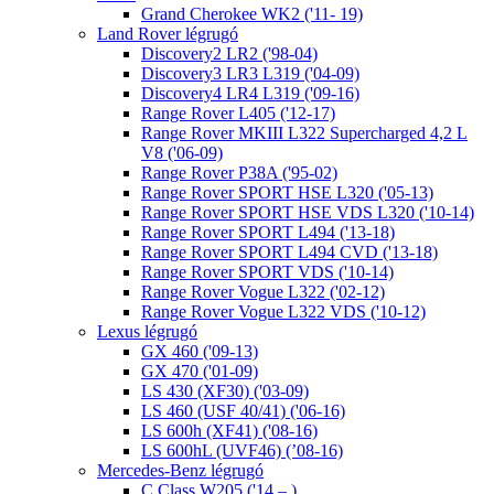
Grand Cherokee WK2 ('11- 19)
Land Rover légrugó
Discovery2 LR2 ('98-04)
Discovery3 LR3 L319 ('04-09)
Discovery4 LR4 L319 ('09-16)
Range Rover L405 ('12-17)
Range Rover MKIII L322 Supercharged 4,2 L
V8 ('06-09)
Range Rover P38A ('95-02)
Range Rover SPORT HSE L320 ('05-13)
Range Rover SPORT HSE VDS L320 ('10-14)
Range Rover SPORT L494 ('13-18)
Range Rover SPORT L494 CVD ('13-18)
Range Rover SPORT VDS ('10-14)
Range Rover Vogue L322 ('02-12)
Range Rover Vogue L322 VDS ('10-12)
Lexus légrugó
GX 460 ('09-13)
GX 470 ('01-09)
LS 430 (XF30) ('03-09)
LS 460 (USF 40/41) ('06-16)
LS 600h (XF41) ('08-16)
LS 600hL (UVF46) (’08-16)
Mercedes-Benz légrugó
C Class W205 ('14 – )