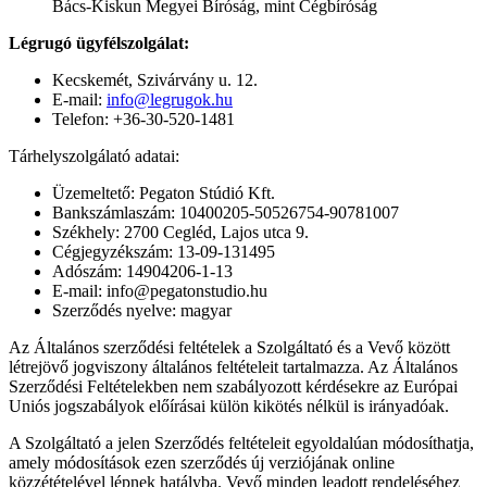
Bács-Kiskun Megyei Bíróság, mint Cégbíróság
Légrugó ügyfélszolgálat:
Kecskemét, Szivárvány u. 12.
E-mail:
info@legrugok.hu
Telefon: +36-30-520-1481
Tárhelyszolgálató adatai:
Üzemeltető: Pegaton Stúdió Kft.
Bankszámlaszám: 10400205-50526754-90781007
Székhely: 2700 Cegléd, Lajos utca 9.
Cégjegyzékszám: 13-09-131495
Adószám: 14904206-1-13
E-mail: info@pegatonstudio.hu
Szerződés nyelve: magyar
Az Általános szerződési feltételek a Szolgáltató és a Vevő között
létrejövő jogviszony általános feltételeit tartalmazza. Az Általános
Szerződési Feltételekben nem szabályozott kérdésekre az Európai
Uniós jogszabályok előírásai külön kikötés nélkül is irányadóak.
A Szolgáltató a jelen Szerződés feltételeit egyoldalúan módosíthatja,
amely módosítások ezen szerződés új verziójának online
közzétételével lépnek hatályba. Vevő minden leadott rendeléséhez