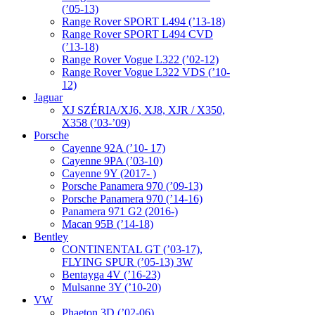
(’05-13)
Range Rover SPORT L494 (’13-18)
Range Rover SPORT L494 CVD
(’13-18)
Range Rover Vogue L322 (’02-12)
Range Rover Vogue L322 VDS (’10-
12)
Jaguar
XJ SZÉRIA/XJ6, XJ8, XJR / X350,
X358 (’03-’09)
Porsche
Cayenne 92A (’10- 17)
Cayenne 9PA (’03-10)
Cayenne 9Y (2017- )
Porsche Panamera 970 (’09-13)
Porsche Panamera 970 (’14-16)
Panamera 971 G2 (2016-)
Macan 95B (’14-18)
Bentley
CONTINENTAL GT (’03-17),
FLYING SPUR (’05-13) 3W
Bentayga 4V (’16-23)
Mulsanne 3Y (’10-20)
VW
Phaeton 3D (’02-06)