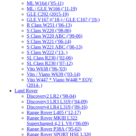
ML W164 (’05-11)
ML / GLE W166 (’11-19)
GLE C292 (2015-19)
GLE V167 ((’18-) / GLE C167 (’19-)
R Class W251 (’06-13)
S Class W220 (’98-06)
S Class W220 ABC (’99-06)
S Class W221 (’06-14)
S Class W221 ABC (’06-13)
S Class W222 (’13- )
SL Class R230 (’02-06)
SL Class R230 (’07-12)
Vito W638 (’96-’03)
Vito / Viano W639 (’03-14)
Vito W447 * Viano W448 * EQV
(2014- )
Land Rover
Discovery2 LR2 (’98-04)
Discovery3 LR3 L319 (’04-09)
Discovery4 LR4 L319 (’09-16)
Range Rover L405 (’12-17)
Range Rover MKIII L322
Supercharged 4,2 L V8 (’06-09)
Range Rover P38A (’95-02)
Range Rover SPORT HSE L320