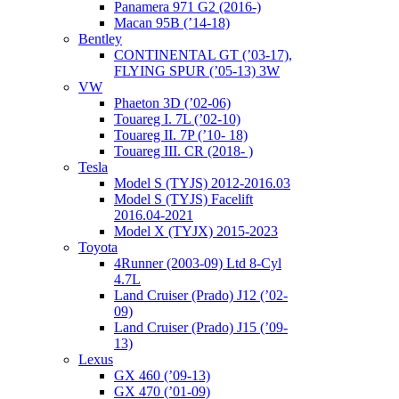
Panamera 971 G2 (2016-)
Macan 95B (’14-18)
Bentley
CONTINENTAL GT (’03-17),
FLYING SPUR (’05-13) 3W
VW
Phaeton 3D (’02-06)
Touareg I. 7L (’02-10)
Touareg II. 7P (’10- 18)
Touareg III. CR (2018- )
Tesla
Model S (TYJS) 2012-2016.03
Model S (TYJS) Facelift
2016.04-2021
Model X (TYJX) 2015-2023
Toyota
4Runner (2003-09) Ltd 8-Cyl
4.7L
Land Cruiser (Prado) J12 (’02-
09)
Land Cruiser (Prado) J15 (’09-
13)
Lexus
GX 460 (’09-13)
GX 470 (’01-09)