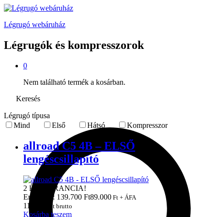
Légrugó webáruház
Légrugók és kompresszorok
0
Nem található termék a kosárban.
Keresés
Légrugó típusa
Mind
Első
Hátsó
Kompresszor
allroad C5 4B – ELSŐ
lengéscsillapító
2 ÉV GARANCIA!
Eredeti ár: 139.700 Ft
89.000
Ft + ÁFA
113.030
Ft brutto
Kosárba teszem