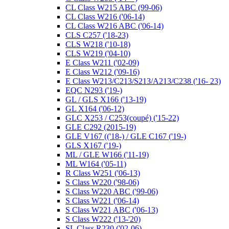
CL Class W215 ABC (99-06)
CL Class W216 ('06-14)
CL Class W216 ABC ('06-14)
CLS C257 ('18-23)
CLS W218 ('10-18)
CLS W219 ('04-10)
E Class W211 ('02-09)
E Class W212 ('09-16)
E Class W213/C213/S213/A213/C238 ('16- 23)
EQC N293 ('19-)
GL / GLS X166 ('13-19)
GL X164 ('06-12)
GLC X253 / C253(coupé) ('15-22)
GLE C292 (2015-19)
GLE V167 (('18-) / GLE C167 ('19-)
GLS X167 ('19-)
ML / GLE W166 ('11-19)
ML W164 ('05-11)
R Class W251 ('06-13)
S Class W220 ('98-06)
S Class W220 ABC ('99-06)
S Class W221 ('06-14)
S Class W221 ABC ('06-13)
S Class W222 ('13-'20)
SL Class R230 ('02-06)