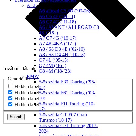
Audi
A6 allroad C5 4B (’99-06)
A6 C6 4F (’04-11)
A6 C7 4G (’11-18)
A6 / AVANT / ALLROAD C8
4K (’18–)
A7 C7 4G (’10-17)
A7 4K/4KA (’17–)
A8 / S8 D3 4E (’02-10)
A8 / S8 D4 4H (’10-18)
Q7 4L (’05-15)
Q7 4M (’16- )
További találatok...
Q8 4M (’18-’23)
BMW
Generic filters
5-ös széria E39 Touring (’95-
Hidden label
03)
Hidden label
5-ös széria E61 Touring (’03-
10)
Hidden label
5-ös széria F11 Touring (’10-
Hidden label
17)
5-ös széria GT F07 Gran
Search
Turismo (’10-17)
5-ös széria G31 Touring 2017-
2024