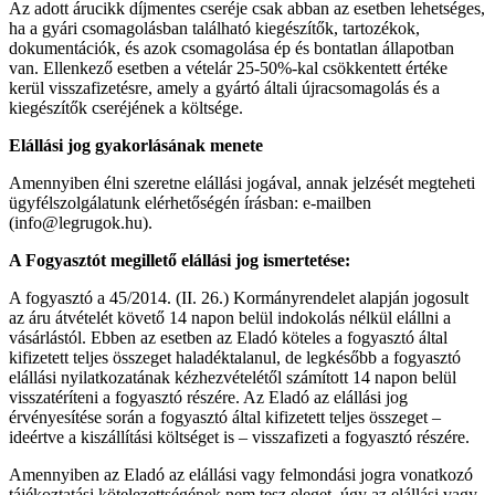
Az adott árucikk díjmentes cseréje csak abban az esetben lehetséges,
ha a gyári csomagolásban található kiegészítők, tartozékok,
dokumentációk, és azok csomagolása ép és bontatlan állapotban
van. Ellenkező esetben a vételár 25-50%-kal csökkentett értéke
kerül visszafizetésre, amely a gyártó általi újracsomagolás és a
kiegészítők cseréjének a költsége.
Elállási jog gyakorlásának menete
Amennyiben élni szeretne elállási jogával, annak jelzését megteheti
ügyfélszolgálatunk elérhetőségén írásban: e-mailben
(info@legrugok.hu).
A Fogyasztót megillető elállási jog ismertetése:
A fogyasztó a 45/2014. (II. 26.) Kormányrendelet alapján jogosult
az áru átvételét követő 14 napon belül indokolás nélkül elállni a
vásárlástól. Ebben az esetben az Eladó köteles a fogyasztó által
kifizetett teljes összeget haladéktalanul, de legkésőbb a fogyasztó
elállási nyilatkozatának kézhezvételétől számított 14 napon belül
visszatéríteni a fogyasztó részére. Az Eladó az elállási jog
érvényesítése során a fogyasztó által kifizetett teljes összeget –
ideértve a kiszállítási költséget is – visszafizeti a fogyasztó részére.
Amennyiben az Eladó az elállási vagy felmondási jogra vonatkozó
tájékoztatási kötelezettségének nem tesz eleget, úgy az elállási vagy