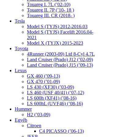
Touareg I. 7L (’02-10)
Touareg II. 7P (’10- 18 )
Touareg III. CR (2018- )
Tesla
Model S (TYJS) 2012-2016.03
Model S (TYJS) Facelift 2016.04-
2021
Model X (TYJX) 2015-2023
Toyota
4Runner (2003-09) Ltd 8-Cyl 4.7L
Land Cruiser (Prado) J12 (’02-09)
Land Cruiser (Prado) J15 (’09-13)
Lexus
GX 460 (’09-13)
GX 470 (’01-09)
LS 430 (XF30) (’03-09)
LS 460 (USF 40/41) (’07-12)
LS 600h (XF41) (’08-16)
LS 600hL (UVF46) (’08-16)
Hummer
H2 (’03-09)
Egyéb
Citroen
C4 PICASSO (’06-13)
JEEP