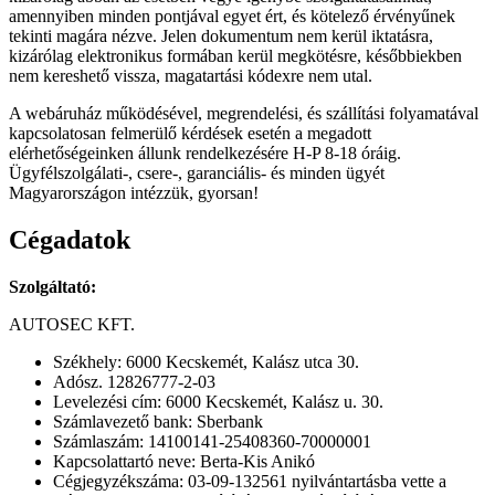
amennyiben minden pontjával egyet ért, és kötelező érvényűnek
tekinti magára nézve. Jelen dokumentum nem kerül iktatásra,
kizárólag elektronikus formában kerül megkötésre, későbbiekben
nem kereshető vissza, magatartási kódexre nem utal.
A webáruház működésével, megrendelési, és szállítási folyamatával
kapcsolatosan felmerülő kérdések esetén a megadott
elérhetőségeinken állunk rendelkezésére H-P 8-18 óráig.
Ügyfélszolgálati-, csere-, garanciális- és minden ügyét
Magyarországon intézzük, gyorsan!
Cégadatok
Szolgáltató:
AUTOSEC KFT.
Székhely: 6000 Kecskemét, Kalász utca 30.
Adósz. 12826777-2-03
Levelezési cím: 6000 Kecskemét, Kalász u. 30.
Számlavezető bank: Sberbank
Számlaszám: 14100141-25408360-70000001
Kapcsolattartó neve: Berta-Kis Anikó
Cégjegyzékszáma: 03-09-132561 nyilvántartásba vette a