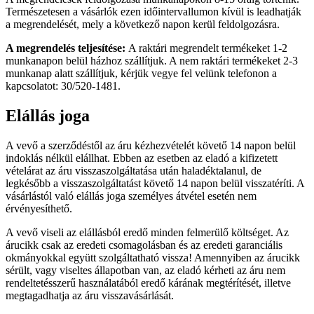
Természetesen a vásárlók ezen időintervallumon kívül is leadhatják
a megrendelését, mely a következő napon kerül feldolgozásra.
A megrendelés teljesítése:
A raktári megrendelt termékeket 1-2
munkanapon belül házhoz szállítjuk. A nem raktári termékeket 2-3
munkanap alatt szállítjuk, kérjük vegye fel velünk telefonon a
kapcsolatot: 30/520-1481.
Elállás joga
A vevő a szerződéstől az áru kézhezvételét követő 14 napon belül
indoklás nélkül elállhat. Ebben az esetben az eladó a kifizetett
vételárat az áru visszaszolgáltatása után haladéktalanul, de
legkésőbb a visszaszolgáltatást követő 14 napon belül visszatéríti. A
vásárlástól való elállás joga személyes átvétel esetén nem
érvényesíthető.
A vevő viseli az elállásból eredő minden felmerülő költséget. Az
árucikk csak az eredeti csomagolásban és az eredeti garanciális
okmányokkal együtt szolgáltatható vissza! Amennyiben az árucikk
sérült, vagy viseltes állapotban van, az eladó kérheti az áru nem
rendeltetésszerű használatából eredő kárának megtérítését, illetve
megtagadhatja az áru visszavásárlását.