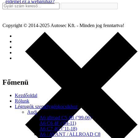
Copyright © 2014-2025 Autosec Kft. - Minden jog fenntartva!
Főmenü
Kezdőoldal
Rólunk
Légrugók személygépkocsikhoz
Audi
A6 allroad C5 4B (’99-06)
A6 C6 4F (’04-11)
A6 C7 4G (’11-18)
A6 / AVANT / ALLROAD C8