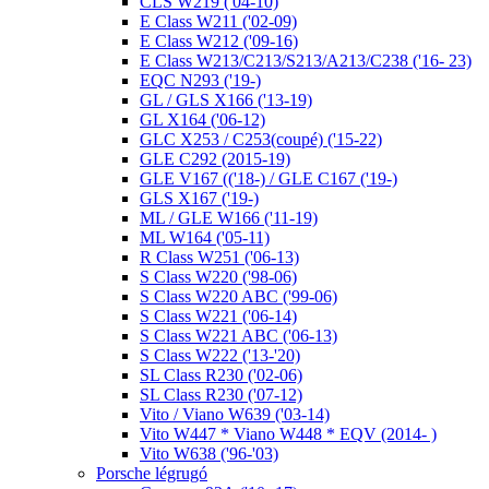
CLS W219 ('04-10)
E Class W211 ('02-09)
E Class W212 ('09-16)
E Class W213/C213/S213/A213/C238 ('16- 23)
EQC N293 ('19-)
GL / GLS X166 ('13-19)
GL X164 ('06-12)
GLC X253 / C253(coupé) ('15-22)
GLE C292 (2015-19)
GLE V167 (('18-) / GLE C167 ('19-)
GLS X167 ('19-)
ML / GLE W166 ('11-19)
ML W164 ('05-11)
R Class W251 ('06-13)
S Class W220 ('98-06)
S Class W220 ABC ('99-06)
S Class W221 ('06-14)
S Class W221 ABC ('06-13)
S Class W222 ('13-'20)
SL Class R230 ('02-06)
SL Class R230 ('07-12)
Vito / Viano W639 ('03-14)
Vito W447 * Viano W448 * EQV (2014- )
Vito W638 ('96-'03)
Porsche légrugó