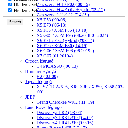
7-es széria F01 / F02 ('09-15)
Hidden label
7-es széria F04 ActiveHybrid ('09-15)
Hidden label
7-es széria G11/G12 ('14-19)
X5 E53 ('99-06)
Search
X5 E70 ('06-13)
X5 F15 / X5M F85 ('13-18)
X5 G05 / X5M F95 (08.2018-01.2024)
X6 E71 / E72 (Hybrid) ('08-14)
X6 F16 / X6M F86 ('14-19)
X6 G06 / X6M F96 (08.2019–)
X7 G07 (01.2019–)
Citroen légrugó
C4 PICASSO ('06-13)
Hummer légrugó
H2 ('03-09)
Jaguar légrugó
XJ SZÉRIA/XJ6, XJ8, XJR / X350, X358 ('03-
'09)
JEEP
Grand Cherokee WK2 ('11- 19)
Land Rover légrugó
Discovery2 LR2 ('98-04)
Discovery3 LR3 L319 ('04-09)
Discovery4 LR4 L319 ('09-16)
Range Rover L405 ('12-17)