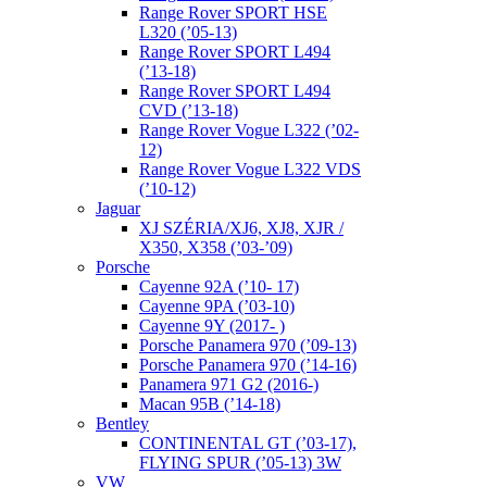
Range Rover SPORT HSE
L320 (’05-13)
Range Rover SPORT L494
(’13-18)
Range Rover SPORT L494
CVD (’13-18)
Range Rover Vogue L322 (’02-
12)
Range Rover Vogue L322 VDS
(’10-12)
Jaguar
XJ SZÉRIA/XJ6, XJ8, XJR /
X350, X358 (’03-’09)
Porsche
Cayenne 92A (’10- 17)
Cayenne 9PA (’03-10)
Cayenne 9Y (2017- )
Porsche Panamera 970 (’09-13)
Porsche Panamera 970 (’14-16)
Panamera 971 G2 (2016-)
Macan 95B (’14-18)
Bentley
CONTINENTAL GT (’03-17),
FLYING SPUR (’05-13) 3W
VW