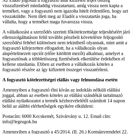
Az Eladó jogosult a fogyasztó által kifizetett teljes összeg
visszafizetését mindaddig visszatartani, amíg vissza nem kapta a
terméket, vagy a fogyasztó nem igazolta hitelt érdemlően, hogy azt
visszaküldte. Nem illeti meg az Eladót a visszatartás joga, ha
vállalta, hogy a terméket maga fuvarozza vissza.
A vállalkozást a szerződés szerinti főkötelezettsége teljesítéséért járó
ellenszolgáltatáson felül további pénzbeli követelésre feljogosító
szerződési feltétel különösen nem tekinthető olyannak, mint amit a
fogyasztó kifejezetten elfogadott, ha a vállalkozás olyan
alapértelmezett opciót (előre kitöltött mezőt) alkalmaz, amelyet a
fogyasztónak a többletösszeg fizetésének elkerülése érdekében el
kellene utasítania. Ebben az esetben a vállalkozás köteles a
fogyasztó részére az így kifizetett összeget visszatéríteni.
A fogyasztó kötelezettségei elállás vagy felmondása esetén
Amennyiben a fogyasztó élni kíván az indoklás nélküli elállási
joggal, abban az esetben köteles az elállási szándékát tartalmazó
elállási nyilatkozatot a termék kézhezvételétől számított 14 napon
belül az alábbi elérhetőségek egyikére elküldeni:
Postacím: 6000 Kecskemét, Szivárvány u. 12. Email cím:
info@legrugok.hu
Amennyiben a fogyasztó a 45/2014. (II. 26.) Kormányrendelet 22.