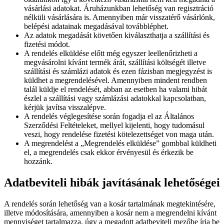
vásárlási adatokat. Áruházunkban lehetőség van regisztráció
nélküli vásárlására is. Amennyiben már visszatérő vásárlónk,
belépési adatainak megadásával továbbléphet.
Az adatok megadását követően kiválaszthatja a szállítási és
fizetési módot.
A rendelés elküldése előtt még egyszer leellenőrizheti a
megvásárolni kívánt termék árát, szállítási költségét illetve
szállítási és számlázi adatok és ezen fázisban megjegyzést is
küldhet a megrendelésével. Amennyiben mindent rendben
talál küldje el rendelését, abban az esetben ha valami hibát
észlel a szállítási vagy számlázási adatokkal kapcsolatban,
kérjük javítsa visszalépve.
A rendelés véglegesítése során fogadja el az Általános
Szerződési Feltételeket, mellyel kijelenti, hogy tudomásul
veszi, hogy rendelése fizetési kötelezettséget von maga után.
A megrendelést a „Megrendelés elküldése” gombbal küldheti
el, a megrendelés csak ekkor érvényesül és érkezik be
hozzánk.
Adatbeviteli hibák javításának lehetőségei
A rendelés során lehetőség van a kosár tartalmának megtekintésére,
illetve módosítására, amennyiben a kosár nem a megrendelni kívánt
mennyiséget tartalmazza, úgy a megadott adatbeviteli mezőbe írja be