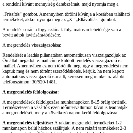
a rendelni kívánt mennyiség darabszámát, majd nyomja meg a
„Frissítés” gombot. Amennyiben törölni kívánja a kosárban található
termékeket, akkor nyomja meg az „X” „Eltávolítás” gombot.
A rendelés során a fogyasztónak folyamatosan lehetősége van a
bevitt adtok javítására/törlésére.
A megrendelés visszaigazolása:
Rendelését a leadás pillanatában automatikusan visszaigazoljuk az
Ön által megadott e-mail címre küldött rendelés visszaigazoló e-
maillel. Amennyiben ez nem történik meg, úgy a megrendelést nem
kaptuk meg és nem történt szerződéskötés, kérjük, ha nem kapott
automatikus visszaigazoló e-mailt, keressen meg minket az alábbi
telefonszámon: 30/520-1481.
A megrendelés feldolgozása:
A megrendelések feldolgozása munkanapokon 8-15 óráig történik.
Természetesen a vásárlók ezen időintervallumon kívül is leadhatják
a megrendelését, mely a következő napon kerül feldolgozásra.
A megrendelés teljesítése:
A raktári megrendelt termékeket 1-2
munkanapon belül házhoz szállítjuk. A nem raktári termékeket 2-3