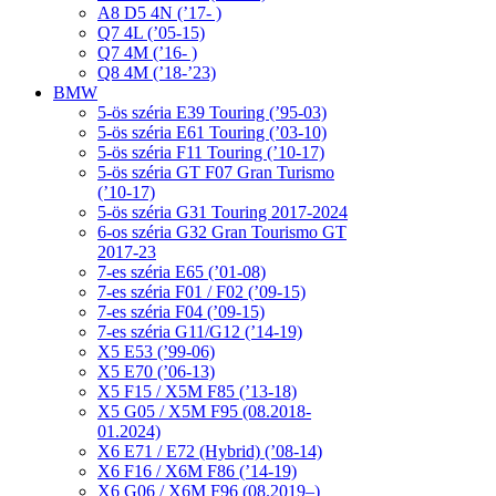
A8 D5 4N (’17- )
Q7 4L (’05-15)
Q7 4M (’16- )
Q8 4M (’18-’23)
BMW
5-ös széria E39 Touring (’95-03)
5-ös széria E61 Touring (’03-10)
5-ös széria F11 Touring (’10-17)
5-ös széria GT F07 Gran Turismo
(’10-17)
5-ös széria G31 Touring 2017-2024
6-os széria G32 Gran Tourismo GT
2017-23
7-es széria E65 (’01-08)
7-es széria F01 / F02 (’09-15)
7-es széria F04 (’09-15)
7-es széria G11/G12 (’14-19)
X5 E53 (’99-06)
X5 E70 (’06-13)
X5 F15 / X5M F85 (’13-18)
X5 G05 / X5M F95 (08.2018-
01.2024)
X6 E71 / E72 (Hybrid) (’08-14)
X6 F16 / X6M F86 (’14-19)
X6 G06 / X6M F96 (08.2019–)