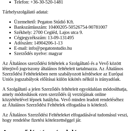
Telefon: +36-30-520-1481
Tárhelyszolgálató adatai:
Üzemeltető: Pegaton Stúdió Kft.
Bankszámlaszám: 10400205-50526754-90781007
Székhely: 2700 Cegléd, Lajos utca 9.
Cégjegyzékszám: 13-09-131495
Adószám: 14904206-1-13
E-mail: info@pegatonstudio.hu
Szerződés nyelve: magyar
Az Általános szerződési feltételek a Szolgáltató és a Vevő között
létrejövő jogviszony általános feltételeit tartalmazza. Az Általános
Szerződési Feltételekben nem szabályozott kérdésekre az Európai
Uniós jogszabályok előírásai külön kikötés nélkül is irányadóak.
A Szolgáltató a jelen Szerződés feltételeit egyoldalúan módosíthatja,
amely módosítások ezen szerződés új verziójának online
közzétételével lépnek hatályba. Vevő minden leadott rendeléséhez
az Általános Szerződési Feltételek elfogadása is kötelező.
Az Általános Szerződési Feltételeket elfogadásával tudomásul veszi,
hogy rendelése fizetési kötelezettséggel jár.