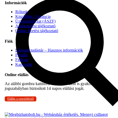
Információk
Rólunk
Kiszállítás / Garancia
Üzletszabályzat (ÁSZF)
Adatkezelési tájékoztató
Online fizetési tájékoztató
Fiók
Légrugó tudástár – Hasznos információk
Pénztár
Fiókom
Kapcsolat
Online elállás
Az alábbi gombra kattintva Ön online úton is gyakorolhatja a
jogszabályban biztosított 14 napos elállási jogát.
Elállás a szerződéstől