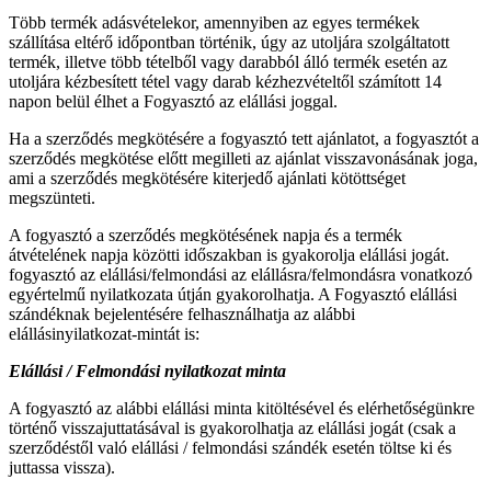
Több termék adásvételekor, amennyiben az egyes termékek
szállítása eltérő időpontban történik, úgy az utoljára szolgáltatott
termék, illetve több tételből vagy darabból álló termék esetén az
utoljára kézbesített tétel vagy darab kézhezvételtől számított 14
napon belül élhet a Fogyasztó az elállási joggal.
Ha a szerződés megkötésére a fogyasztó tett ajánlatot, a fogyasztót a
szerződés megkötése előtt megilleti az ajánlat visszavonásának joga,
ami a szerződés megkötésére kiterjedő ajánlati kötöttséget
megszünteti.
A fogyasztó a szerződés megkötésének napja és a termék
átvételének napja közötti időszakban is gyakorolja elállási jogát.
fogyasztó az elállási/felmondási az elállásra/felmondásra vonatkozó
egyértelmű nyilatkozata útján gyakorolhatja. A Fogyasztó elállási
szándéknak bejelentésére felhasználhatja az alábbi
elállásinyilatkozat-mintát is:
Elállási / Felmondási nyilatkozat minta
A fogyasztó az alábbi elállási minta kitöltésével és elérhetőségünkre
történő visszajuttatásával is gyakorolhatja az elállási jogát (csak a
szerződéstől való elállási / felmondási szándék esetén töltse ki és
juttassa vissza).