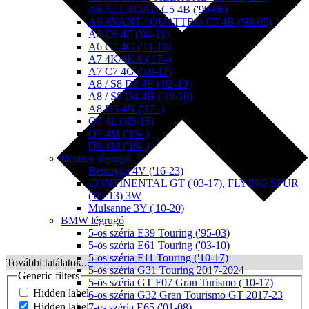
A6 ALLROAD C5 4B ('99-06)
A6 AVANT / QUATTRO C5 4B ('98-05)
A6 C6 4F ('04-11)
A6 C7 4G ('11-18)
A7 4K/4KA ('17–)
A7 C7 4G ('10-17)
A8 / S8 D3 4E ('02-10)
A8 / S8 D4 4H ('10-18)
A8 D5 4N ('17- )
Q7 4L ('05-15)
Q7 4M ('15- )
Q8 4M ('18- )
Bentley légrugó
Bentayga 4V ('16-23)
CONTINENTAL GT ('03-17), FLYING SPUR
('05-13) 3W
Mulsanne 3Y ('10-20)
BMW légrugó
5-ös széria E39 Touring ('95-03)
5-ös széria E61 Touring ('03-10)
5-ös széria F11 Touring ('10-17)
További találatok...
5-ös széria G31 Touring 2017-2024
Generic filters
5-ös széria GT F07 Gran Turismo ('10-17)
Hidden label
6-os széria G32 Gran Tourismo GT 2017-23
Hidden label
7-es széria E65 ('01-08)