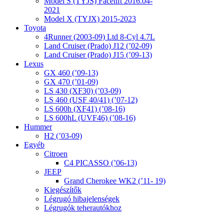
Model S (TYJS) Facelift 2016.04-
2021
Model X (TYJX) 2015-2023
Toyota
4Runner (2003-09) Ltd 8-Cyl 4.7L
Land Cruiser (Prado) J12 (’02-09)
Land Cruiser (Prado) J15 (’09-13)
Lexus
GX 460 (’09-13)
GX 470 (’01-09)
LS 430 (XF30) (’03-09)
LS 460 (USF 40/41) (’07-12)
LS 600h (XF41) (’08-16)
LS 600hL (UVF46) (’08-16)
Hummer
H2 (’03-09)
Egyéb
Citroen
C4 PICASSO (’06-13)
JEEP
Grand Cherokee WK2 (’11- 19)
Kiegészítők
Légrugó hibajelenségek
Légrugók teherautókhoz