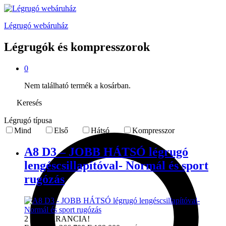
Légrugó webáruház
Légrugók és kompresszorok
0
Nem található termék a kosárban.
Keresés
Légrugó típusa
Mind
Első
Hátsó
Kompresszor
A8 D3 – JOBB HÁTSÓ légrugó
lengéscsillapítóval- Normál és sport
rugózás
2 ÉV GARANCIA!