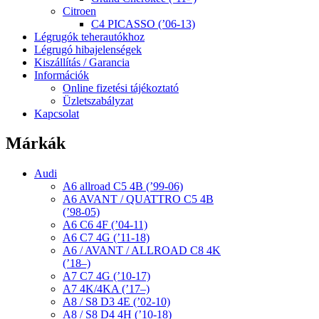
Citroen
C4 PICASSO (’06-13)
Légrugók teherautókhoz
Légrugó hibajelenségek
Kiszállítás / Garancia
Információk
Online fizetési tájékoztató
Üzletszabályzat
Kapcsolat
Márkák
Audi
A6 allroad C5 4B (’99-06)
A6 AVANT / QUATTRO C5 4B
(’98-05)
A6 C6 4F (’04-11)
A6 C7 4G (’11-18)
A6 / AVANT / ALLROAD C8 4K
(’18–)
A7 C7 4G (’10-17)
A7 4K/4KA (’17–)
A8 / S8 D3 4E (’02-10)
A8 / S8 D4 4H (’10-18)