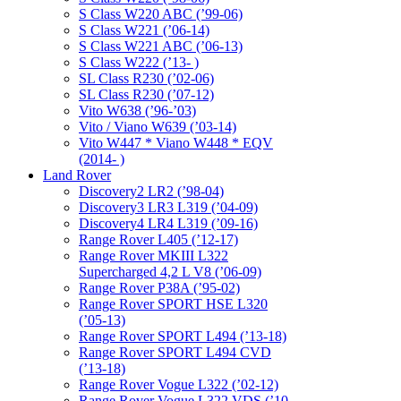
S Class W220 ABC (’99-06)
S Class W221 (’06-14)
S Class W221 ABC (’06-13)
S Class W222 (’13- )
SL Class R230 (’02-06)
SL Class R230 (’07-12)
Vito W638 (’96-’03)
Vito / Viano W639 (’03-14)
Vito W447 * Viano W448 * EQV
(2014- )
Land Rover
Discovery2 LR2 (’98-04)
Discovery3 LR3 L319 (’04-09)
Discovery4 LR4 L319 (’09-16)
Range Rover L405 (’12-17)
Range Rover MKIII L322
Supercharged 4,2 L V8 (’06-09)
Range Rover P38A (’95-02)
Range Rover SPORT HSE L320
(’05-13)
Range Rover SPORT L494 (’13-18)
Range Rover SPORT L494 CVD
(’13-18)
Range Rover Vogue L322 (’02-12)
Range Rover Vogue L322 VDS (’10-