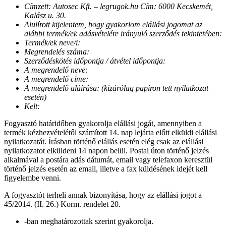
Címzett: Autosec Kft. – legrugok.hu Cím: 6000 Kecskemét,
Kalász u. 30.
Alulírott kijelentem, hogy gyakorlom elállási jogomat az
alábbi termék/ek adásvételére irányuló szerződés tekintetében:
Termék/ek neve/i:
Megrendelés száma:
Szerződéskötés időpontja / átvétel időpontja:
A megrendelő neve:
A megrendelő címe:
A megrendelő aláírása: (kizárólag papíron tett nyilatkozat
esetén)
Kelt:
Fogyasztó határidőben gyakorolja elállási jogát, amennyiben a
termék kézhezvételétől számított 14. nap lejárta előtt elküldi elállási
nyilatkozatát. Írásban történő elállás esetén elég csak az elállási
nyilatkozatot elküldeni 14 napon belül. Postai úton történő jelzés
alkalmával a postára adás dátumát, email vagy telefaxon keresztül
történő jelzés esetén az email, illetve a fax küldésének idejét kell
figyelembe venni.
A fogyasztót terheli annak bizonyítása, hogy az elállási jogot a
45/2014. (II. 26.) Korm. rendelet 20.
-ban meghatározottak szerint gyakorolja.