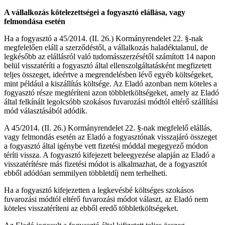
A vállalkozás kötelezettségei a fogyasztó elállása, vagy
felmondása esetén
Ha a fogyasztó a 45/2014. (II. 26.) Kormányrendelet 22. §-nak
megfelelően eláll a szerződéstől, a vállalkozás haladéktalanul, de
legkésőbb az elállásról való tudomásszerzésétől számított 14 napon
belül visszatéríti a fogyasztó által ellenszolgáltatásként megfizetett
teljes összeget, ideértve a megrendelésben lévő egyéb költségeket,
mint például a kiszállítás költsége. Az Eladó azonban nem köteles a
fogyasztó része megtéríteni azon többletköltségeket, amely az Eladó
által felkínált legolcsóbb szokásos fuvarozási módtól eltérő szállítási
mód választásából adódik.
A 45/2014. (II. 26.) Kormányrendelet 22. §-nak megfelelő elállás,
vagy felmondás esetén az Eladó a fogyasztónak visszajáró összeget
a fogyasztó által igénybe vett fizetési móddal megegyező módon
téríti vissza. A fogyasztó kifejezett beleegyezése alapján az Eladó a
visszatérítésre más fizetési módot is alkalmazhat, de a fogyasztót
ebből adódóan semmilyen többletdíj nem terhelheti.
Ha a fogyasztó kifejezetten a legkevésbé költséges szokásos
fuvarozási módtól eltérő fuvarozási módot választ, az Eladó nem
köteles visszatéríteni az ebből eredő többletköltségeket.