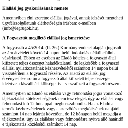
Elállási jog gyakorlásának menete
Amennyiben élni szeretne elállási jogával, annak jelzését megteheti
ügyfélszolgálatunk elérhetőségén írásban: e-mailben
(info@legrugok.hu).
A Fogyasztót megillető elállási jog ismertetése:
A fogyasztó a 45/2014. (II. 26.) Kormányrendelet alapján jogosult
az áru átvételét követő 14 napon belül indokolás nélkül elállni a
vásárlástól. Ebben az esetben az Eladó köteles a fogyasztó által
kifizetett teljes összeget haladéktalanul, de legkésőbb a fogyasztó
elállási nyilatkozatának kézhezvételétől számított 14 napon belül
visszatéríteni a fogyasztó részére. Az Eladó az elállási jog
érvényesítése során a fogyasztó által kifizetett teljes összeget –
ideértve a kiszállítási költséget is – visszafizeti a fogyasztó részére.
Amennyiben az Eladó az elállási vagy felmondási jogra vonatkozó
tájékoztatási kötelezettségének nem tesz eleget, úgy az elállási vagy
felmondási idő 12 hónappal meghosszabbodik. Ha az Eladó a
termék kézhezvételének vagy a szerződés megkötésének napjától
számított 14 nap lejártát követően, de 12 hónapon belül megadja a
tájékoztatást, úgy az elállásra vagy felmondásra nyitva álló határidő
e tájékoztatás közlésétől számított 14 nap.