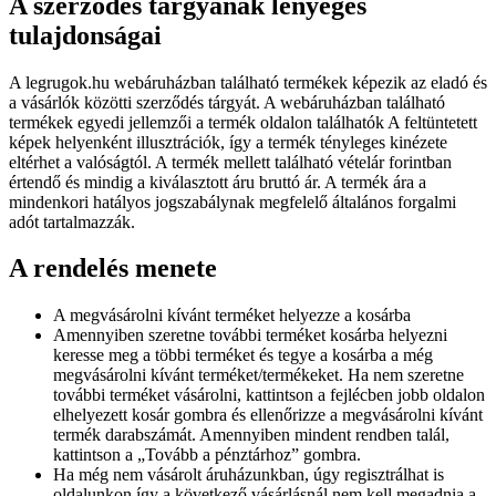
A szerződés tárgyának lényeges
tulajdonságai
A legrugok.hu webáruházban található termékek képezik az eladó és
a vásárlók közötti szerződés tárgyát. A webáruházban található
termékek egyedi jellemzői a termék oldalon találhatók A feltüntetett
képek helyenként illusztrációk, így a termék tényleges kinézete
eltérhet a valóságtól. A termék mellett található vételár forintban
értendő és mindig a kiválasztott áru bruttó ár. A termék ára a
mindenkori hatályos jogszabálynak megfelelő általános forgalmi
adót tartalmazzák.
A rendelés menete
A megvásárolni kívánt terméket helyezze a kosárba
Amennyiben szeretne további terméket kosárba helyezni
keresse meg a többi terméket és tegye a kosárba a még
megvásárolni kívánt terméket/termékeket. Ha nem szeretne
további terméket vásárolni, kattintson a fejlécben jobb oldalon
elhelyezett kosár gombra és ellenőrizze a megvásárolni kívánt
termék darabszámát. Amennyiben mindent rendben talál,
kattintson a „Tovább a pénztárhoz” gombra.
Ha még nem vásárolt áruházunkban, úgy regisztrálhat is
oldalunkon így a következő vásárlásnál nem kell megadnia a