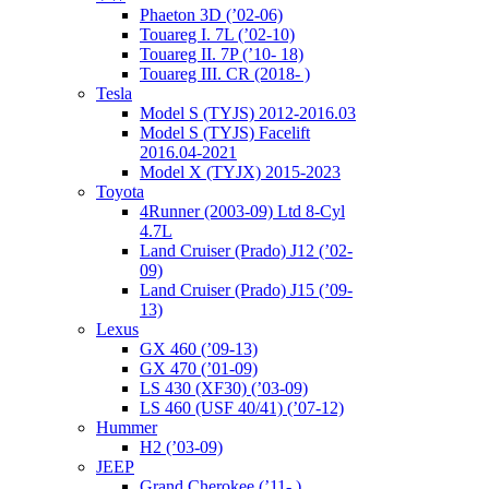
Phaeton 3D (’02-06)
Touareg I. 7L (’02-10)
Touareg II. 7P (’10- 18)
Touareg III. CR (2018- )
Tesla
Model S (TYJS) 2012-2016.03
Model S (TYJS) Facelift
2016.04-2021
Model X (TYJX) 2015-2023
Toyota
4Runner (2003-09) Ltd 8-Cyl
4.7L
Land Cruiser (Prado) J12 (’02-
09)
Land Cruiser (Prado) J15 (’09-
13)
Lexus
GX 460 (’09-13)
GX 470 (’01-09)
LS 430 (XF30) (’03-09)
LS 460 (USF 40/41) (’07-12)
Hummer
H2 (’03-09)
JEEP
Grand Cherokee (’11- )