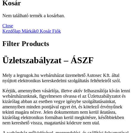
Kosár
Nem található termék a kosárban.
Close
Kezdőlap
Márkák
0
Kosár
Fiók
Filter Products
Üzletszabályzat – ÁSZF
Mely a legrugok.hu webáruházat üzemeltető Autosec Kft. által
nyújtott elektronikus kereskedelmi szolgáltatás feltételeiről szól.
Kérjük, amennyiben vásárlója, illetve aktív felhasználója kíván lenni
webáruházunknak, figyelmesen olvassa el az Üzletszabályzatot és
kizárólag abban az esetben vegye igénybe szolgáltatásainkat,
amennyiben minden pontjával egyet ért, és kötelező érvényűnek
tekinti magára nézve. Jelen dokumentum nem kerül iktatásra,
kizárólag elektronikus formában kerül megkötésre, későbbiekben
nem kereshető vissza, magatartási kódexre nem utal.
A webáruház működésével, megrendelési, és szállítási folyamatával