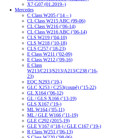
X7 G07 (01.2019–)
Mercedes
C Class W205 (’14 – )
CL Class W215 ABC (99-06)
CL Class W216 (’06-14)
CL Class W216 ABC (’06-14)
CLS W219 (’04-10)
CLS W218 (’10-18)
CLS C257 (’18-23)
E Class W211 (’02-09)
E Class W212 (’09-16)
E Class
W213/C213/S213/A213/C238 (’16-
23)
EQC N293 (’19-)
GLC X253 / C253(coupé) (’15-22)
GL X164 (’06-12)
GL / GLS X166 (’13-19)
GLS X167 (’19-)
ML W164 (’05-11)
ML / GLE W166 (’11-19)
GLE C292 (2015-19)
GLE V167 ((’18-) / GLE C167 (’19-)
R Class W251 (’06-13)
S Class W220 (’98-06)