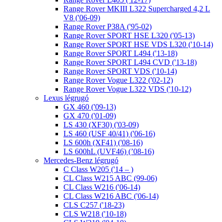
Range Rover MKIII L322 Supercharged 4,2 L
V8 ('06-09)
Range Rover P38A ('95-02)
Range Rover SPORT HSE L320 ('05-13)
Range Rover SPORT HSE VDS L320 ('10-14)
Range Rover SPORT L494 ('13-18)
Range Rover SPORT L494 CVD ('13-18)
Range Rover SPORT VDS ('10-14)
Range Rover Vogue L322 ('02-12)
Range Rover Vogue L322 VDS ('10-12)
Lexus légrugó
GX 460 ('09-13)
GX 470 ('01-09)
LS 430 (XF30) ('03-09)
LS 460 (USF 40/41) ('06-16)
LS 600h (XF41) ('08-16)
LS 600hL (UVF46) (’08-16)
Mercedes-Benz légrugó
C Class W205 ('14 – )
CL Class W215 ABC (99-06)
CL Class W216 ('06-14)
CL Class W216 ABC ('06-14)
CLS C257 ('18-23)
CLS W218 ('10-18)