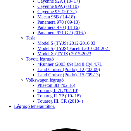
Cayenne 92A ('10- 17)
Cayenne 9PA ('03-10)
Cayenne 9Y (2017- )
Macan 95B ('14-18)
Panamera 970 ('09-13)
Panamera 970 ('14-16)
Panamera 971 G2 (2016-)
Tesla
Model S (TYJS) 2012-2016.03
Model S (TYJS) Facelift 2016.04-2021
Model X (TYJX) 2015-2023
Toyota légrugó
4Runner (2003-09) Ltd 8-Cyl 4.7L
Land Cruiser (Prado) J12 ('02-09)
Land Cruiser (Prado) J15 ('09-13)
Volkswagen légrugó
Phaeton 3D ('02-16)
Touareg I. 7L ('02-10)
Touareg II. 7P ('10- 18)
Touareg III. CR (2018- )
Légrugó teherautóhoz