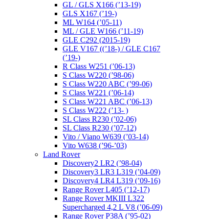
GL / GLS X166 (’13-19)
GLS X167 (’19-)
ML W164 (’05-11)
ML / GLE W166 (’11-19)
GLE C292 (2015-19)
GLE V167 ((’18-) / GLE C167
(’19-)
R Class W251 (’06-13)
S Class W220 (’98-06)
S Class W220 ABC (’99-06)
S Class W221 (’06-14)
S Class W221 ABC (’06-13)
S Class W222 (’13- )
SL Class R230 (’02-06)
SL Class R230 (’07-12)
Vito / Viano W639 (’03-14)
Vito W638 (’96-’03)
Land Rover
Discovery2 LR2 (’98-04)
Discovery3 LR3 L319 (’04-09)
Discovery4 LR4 L319 (’09-16)
Range Rover L405 (’12-17)
Range Rover MKIII L322
Supercharged 4,2 L V8 (’06-09)
Range Rover P38A (’95-02)