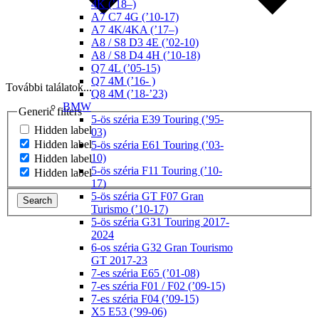
4K (’18–)
A7 C7 4G (’10-17)
A7 4K/4KA (’17–)
A8 / S8 D3 4E (’02-10)
A8 / S8 D4 4H (’10-18)
Q7 4L (’05-15)
Q7 4M (’16- )
További találatok...
Q8 4M (’18-’23)
BMW
Generic filters
5-ös széria E39 Touring (’95-
Hidden label
03)
Hidden label
5-ös széria E61 Touring (’03-
10)
Hidden label
5-ös széria F11 Touring (’10-
Hidden label
17)
5-ös széria GT F07 Gran
Search
Turismo (’10-17)
5-ös széria G31 Touring 2017-
2024
6-os széria G32 Gran Tourismo
GT 2017-23
7-es széria E65 (’01-08)
7-es széria F01 / F02 (’09-15)
7-es széria F04 (’09-15)
X5 E53 (’99-06)