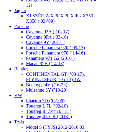
12)
Jaguar
XJ SZÉRIA/XJ6, XJ8, XJR / X350,
X358 (’03-’09)
Porsche
Cayenne 92A (’10- 17)
Cayenne 9PA (’03-10)
Cayenne 9Y (2017- )
Porsche Panamera 970 (’09-13)
Porsche Panamera 970 (’14-16)
Panamera 971 G2 (2016-)
Macan 95B (’14-18)
Bentley
CONTINENTAL GT (’03-17),
FLYING SPUR (’05-13) 3W
Bentayga 4V (’16-23)
Mulsanne 3Y (’10-20)
VW
Phaeton 3D (’02-06)
Touareg I. 7L (’02-10)
Touareg II. 7P (’10- 18 )
Touareg III. CR (2018- )
Tesla
Model S (TYJS) 2012-2016.03