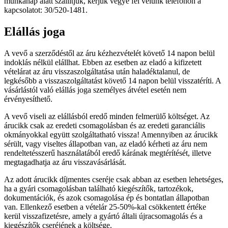
munkanap alatt szállítjuk, kérjük vegye fel velünk telefonon a
kapcsolatot: 30/520-1481.
Elállás joga
A vevő a szerződéstől az áru kézhezvételét követő 14 napon belül
indoklás nélkül elállhat. Ebben az esetben az eladó a kifizetett
vételárat az áru visszaszolgáltatása után haladéktalanul, de
legkésőbb a visszaszolgáltatást követő 14 napon belül visszatéríti. A
vásárlástól való elállás joga személyes átvétel esetén nem
érvényesíthető.
A vevő viseli az elállásból eredő minden felmerülő költséget. Az
árucikk csak az eredeti csomagolásban és az eredeti garanciális
okmányokkal együtt szolgáltatható vissza! Amennyiben az árucikk
sérült, vagy viseltes állapotban van, az eladó kérheti az áru nem
rendeltetésszerű használatából eredő kárának megtérítését, illetve
megtagadhatja az áru visszavásárlását.
Az adott árucikk díjmentes cseréje csak abban az esetben lehetséges,
ha a gyári csomagolásban található kiegészítők, tartozékok,
dokumentációk, és azok csomagolása ép és bontatlan állapotban
van. Ellenkező esetben a vételár 25-50%-kal csökkentett értéke
kerül visszafizetésre, amely a gyártó általi újracsomagolás és a
kiegészítők cseréjének a költsége.