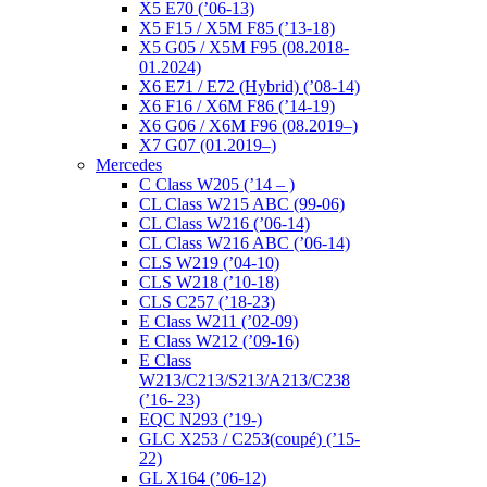
X5 E70 (’06-13)
X5 F15 / X5M F85 (’13-18)
X5 G05 / X5M F95 (08.2018-
01.2024)
X6 E71 / E72 (Hybrid) (’08-14)
X6 F16 / X6M F86 (’14-19)
X6 G06 / X6M F96 (08.2019–)
X7 G07 (01.2019–)
Mercedes
C Class W205 (’14 – )
CL Class W215 ABC (99-06)
CL Class W216 (’06-14)
CL Class W216 ABC (’06-14)
CLS W219 (’04-10)
CLS W218 (’10-18)
CLS C257 (’18-23)
E Class W211 (’02-09)
E Class W212 (’09-16)
E Class
W213/C213/S213/A213/C238
(’16- 23)
EQC N293 (’19-)
GLC X253 / C253(coupé) (’15-
22)
GL X164 (’06-12)