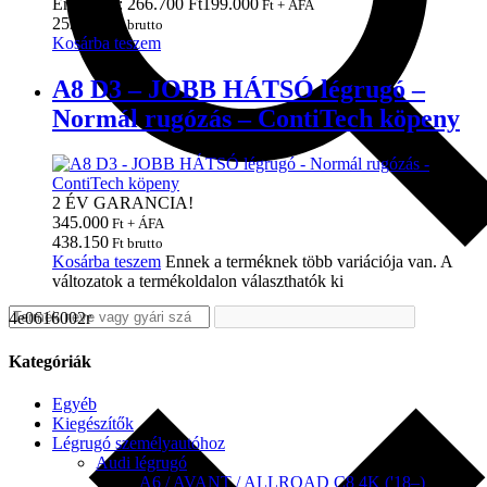
Eredeti ár: 266.700 Ft
199.000
Ft + ÁFA
252.730
Ft brutto
Kosárba teszem
A8 D3 – JOBB HÁTSÓ légrugó –
Normál rugózás – ContiTech köpeny
2 ÉV GARANCIA!
345.000
Ft + ÁFA
438.150
Ft brutto
Kosárba teszem
Ennek a terméknek több variációja van. A
változatok a termékoldalon választhatók ki
4e0616002r
Kategóriák
Egyéb
Kiegészítők
Légrugó személyautóhoz
Audi légrugó
A6 / AVANT / ALLROAD C8 4K ('18–)