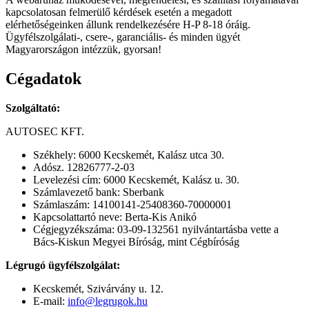
kapcsolatosan felmerülő kérdések esetén a megadott
elérhetőségeinken állunk rendelkezésére H-P 8-18 óráig.
Ügyfélszolgálati-, csere-, garanciális- és minden ügyét
Magyarországon intézzük, gyorsan!
Cégadatok
Szolgáltató:
AUTOSEC KFT.
Székhely: 6000 Kecskemét, Kalász utca 30.
Adósz. 12826777-2-03
Levelezési cím: 6000 Kecskemét, Kalász u. 30.
Számlavezető bank: Sberbank
Számlaszám: 14100141-25408360-70000001
Kapcsolattartó neve: Berta-Kis Anikó
Cégjegyzékszáma: 03-09-132561 nyilvántartásba vette a
Bács-Kiskun Megyei Bíróság, mint Cégbíróság
Légrugó ügyfélszolgálat:
Kecskemét, Szivárvány u. 12.
E-mail:
info@legrugok.hu