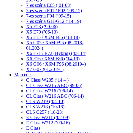
7-es széria E65 (’01-08)
7-es széria F01 / F02 (’09-15)
7-es széria F04 (’09-15)
7-es széria G11/G12 (’14-19)
X5 E53 (’99-06)
X5 E70 (’06-13)
X5 F15 / X5M F85 (’13-18)
X5 G05 / X5M F95 (08.2018-
01.2024)
X6 E71 / E72 (Hybrid) (’08-14)
X6 F16 / X6M F86 (’14-19)
X6 G06 / X6M F96 (08.2019–)
X7 G07 (01.2019–)
Mercedes
C Class W205 (’14 – )
CL Class W215 ABC (99-06)
CL Class W216 (’06-14)
CL Class W216 ABC (’06-14)
CLS W219 (’04-10)
CLS W218 (’10-18)
CLS C257 (’18-23)
E Class W211 (’02-09)
E Class W212 (’09-16)
E Class