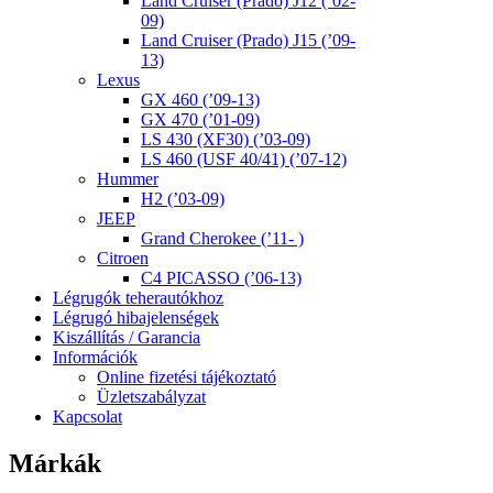
Land Cruiser (Prado) J12 (’02-
09)
Land Cruiser (Prado) J15 (’09-
13)
Lexus
GX 460 (’09-13)
GX 470 (’01-09)
LS 430 (XF30) (’03-09)
LS 460 (USF 40/41) (’07-12)
Hummer
H2 (’03-09)
JEEP
Grand Cherokee (’11- )
Citroen
C4 PICASSO (’06-13)
Légrugók teherautókhoz
Légrugó hibajelenségek
Kiszállítás / Garancia
Információk
Online fizetési tájékoztató
Üzletszabályzat
Kapcsolat
Márkák