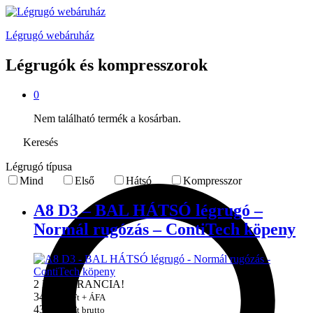
Légrugó webáruház
Légrugók és kompresszorok
0
Nem található termék a kosárban.
Keresés
Légrugó típusa
Mind
Első
Hátsó
Kompresszor
A8 D3 – BAL HÁTSÓ légrugó –
Normál rugózás – ContiTech köpeny
2 ÉV GARANCIA!
345.000
Ft + ÁFA
438.150
Ft brutto