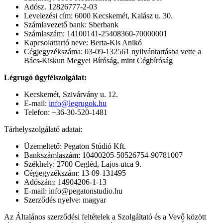
Adósz. 12826777-2-03
Levelezési cím: 6000 Kecskemét, Kalász u. 30.
Számlavezető bank: Sberbank
Számlaszám: 14100141-25408360-70000001
Kapcsolattartó neve: Berta-Kis Anikó
Cégjegyzékszáma: 03-09-132561 nyilvántartásba vette a
Bács-Kiskun Megyei Bíróság, mint Cégbíróság
Légrugó ügyfélszolgálat:
Kecskemét, Szivárvány u. 12.
E-mail:
info@legrugok.hu
Telefon: +36-30-520-1481
Tárhelyszolgálató adatai:
Üzemeltető: Pegaton Stúdió Kft.
Bankszámlaszám: 10400205-50526754-90781007
Székhely: 2700 Cegléd, Lajos utca 9.
Cégjegyzékszám: 13-09-131495
Adószám: 14904206-1-13
E-mail: info@pegatonstudio.hu
Szerződés nyelve: magyar
Az Általános szerződési feltételek a Szolgáltató és a Vevő között