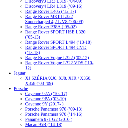
Discovery3 LR3 L319 (’04-09)
Discovery4 LR4 L319 (’09-16)
Range Rover L405 (’12-17)
Range Rover MKIII L322
Supercharged 4,2 L V8 (’06-09)
Range Rover P38A (’95-02)
Range Rover SPORT HSE L320
(’05-13)
Range Rover SPORT L494 (’13-18)
Range Rover SPORT L494 CVD
(’13-18)
Range Rover Vogue L322 (’02-12)
Range Rover Vogue L322 VDS (’10-
12)
Jaguar
XJ SZÉRIA/XJ6, XJ8, XJR / X350,
X358 (’03-’09)
Porsche
Cayenne 92A (’10- 17)
Cayenne 9PA (’03-10)
Cayenne 9Y (2017- )
Porsche Panamera 970 (’09-13)
Porsche Panamera 970 (’14-16)
Panamera 971 G2 (2016-)
Macan 95B (’14-18)