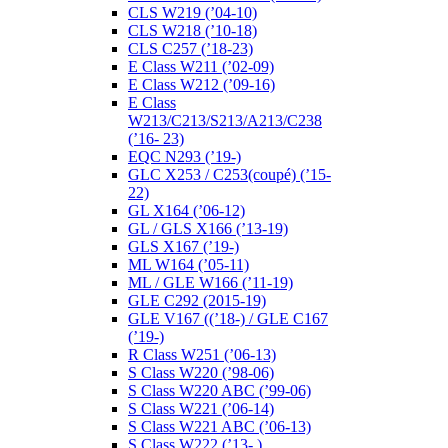
CLS W219 (’04-10)
CLS W218 (’10-18)
CLS C257 (’18-23)
E Class W211 (’02-09)
E Class W212 (’09-16)
E Class
W213/C213/S213/A213/C238
(’16- 23)
EQC N293 (’19-)
GLC X253 / C253(coupé) (’15-
22)
GL X164 (’06-12)
GL / GLS X166 (’13-19)
GLS X167 (’19-)
ML W164 (’05-11)
ML / GLE W166 (’11-19)
GLE C292 (2015-19)
GLE V167 ((’18-) / GLE C167
(’19-)
R Class W251 (’06-13)
S Class W220 (’98-06)
S Class W220 ABC (’99-06)
S Class W221 (’06-14)
S Class W221 ABC (’06-13)
S Class W222 (’13- )