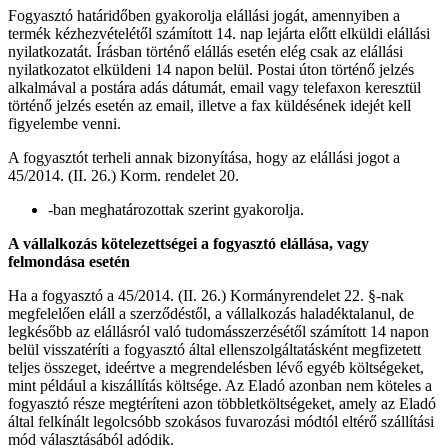
Fogyasztó határidőben gyakorolja elállási jogát, amennyiben a
termék kézhezvételétől számított 14. nap lejárta előtt elküldi elállási
nyilatkozatát. Írásban történő elállás esetén elég csak az elállási
nyilatkozatot elküldeni 14 napon belül. Postai úton történő jelzés
alkalmával a postára adás dátumát, email vagy telefaxon keresztül
történő jelzés esetén az email, illetve a fax küldésének idejét kell
figyelembe venni.
A fogyasztót terheli annak bizonyítása, hogy az elállási jogot a
45/2014. (II. 26.) Korm. rendelet 20.
-ban meghatározottak szerint gyakorolja.
A vállalkozás kötelezettségei a fogyasztó elállása, vagy
felmondása esetén
Ha a fogyasztó a 45/2014. (II. 26.) Kormányrendelet 22. §-nak
megfelelően eláll a szerződéstől, a vállalkozás haladéktalanul, de
legkésőbb az elállásról való tudomásszerzésétől számított 14 napon
belül visszatéríti a fogyasztó által ellenszolgáltatásként megfizetett
teljes összeget, ideértve a megrendelésben lévő egyéb költségeket,
mint például a kiszállítás költsége. Az Eladó azonban nem köteles a
fogyasztó része megtéríteni azon többletköltségeket, amely az Eladó
által felkínált legolcsóbb szokásos fuvarozási módtól eltérő szállítási
mód választásából adódik.