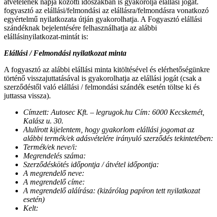
átvételének napja közötti időszakban is gyakorolja elállási jogát.
fogyasztó az elállási/felmondási az elállásra/felmondásra vonatkozó
egyértelmű nyilatkozata útján gyakorolhatja. A Fogyasztó elállási
szándéknak bejelentésére felhasználhatja az alábbi
elállásinyilatkozat-mintát is:
Elállási / Felmondási nyilatkozat minta
A fogyasztó az alábbi elállási minta kitöltésével és elérhetőségünkre
történő visszajuttatásával is gyakorolhatja az elállási jogát (csak a
szerződéstől való elállási / felmondási szándék esetén töltse ki és
juttassa vissza).
Címzett: Autosec Kft. – legrugok.hu Cím: 6000 Kecskemét,
Kalász u. 30.
Alulírott kijelentem, hogy gyakorlom elállási jogomat az
alábbi termék/ek adásvételére irányuló szerződés tekintetében:
Termék/ek neve/i:
Megrendelés száma:
Szerződéskötés időpontja / átvétel időpontja:
A megrendelő neve:
A megrendelő címe:
A megrendelő aláírása: (kizárólag papíron tett nyilatkozat
esetén)
Kelt: