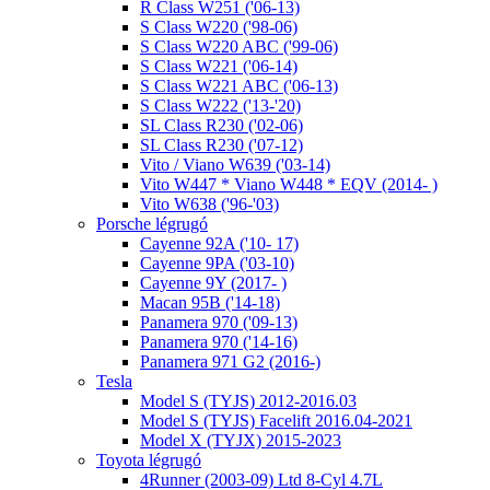
R Class W251 ('06-13)
S Class W220 ('98-06)
S Class W220 ABC ('99-06)
S Class W221 ('06-14)
S Class W221 ABC ('06-13)
S Class W222 ('13-'20)
SL Class R230 ('02-06)
SL Class R230 ('07-12)
Vito / Viano W639 ('03-14)
Vito W447 * Viano W448 * EQV (2014- )
Vito W638 ('96-'03)
Porsche légrugó
Cayenne 92A ('10- 17)
Cayenne 9PA ('03-10)
Cayenne 9Y (2017- )
Macan 95B ('14-18)
Panamera 970 ('09-13)
Panamera 970 ('14-16)
Panamera 971 G2 (2016-)
Tesla
Model S (TYJS) 2012-2016.03
Model S (TYJS) Facelift 2016.04-2021
Model X (TYJX) 2015-2023
Toyota légrugó
4Runner (2003-09) Ltd 8-Cyl 4.7L