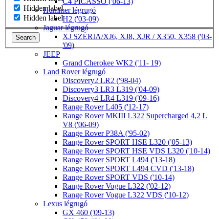
C4 PICASSO ('06-13)
Hidden label
Hummer légrugó
Hidden label
H2 ('03-09)
Jaguar légrugó
XJ SZÉRIA/XJ6, XJ8, XJR / X350, X358 ('03-
Search
'09)
JEEP
Grand Cherokee WK2 ('11- 19)
Land Rover légrugó
Discovery2 LR2 ('98-04)
Discovery3 LR3 L319 ('04-09)
Discovery4 LR4 L319 ('09-16)
Range Rover L405 ('12-17)
Range Rover MKIII L322 Supercharged 4,2 L
V8 ('06-09)
Range Rover P38A ('95-02)
Range Rover SPORT HSE L320 ('05-13)
Range Rover SPORT HSE VDS L320 ('10-14)
Range Rover SPORT L494 ('13-18)
Range Rover SPORT L494 CVD ('13-18)
Range Rover SPORT VDS ('10-14)
Range Rover Vogue L322 ('02-12)
Range Rover Vogue L322 VDS ('10-12)
Lexus légrugó
GX 460 ('09-13)