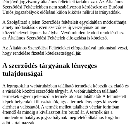
létrejövő jogviszony általános feltételeit tartalmazza. Az Általános
Szerződési Feltételekben nem szabályozott kérdésekre az Európai
Uniós jogszabályok előírásai külön kikötés nélkül is irányadóak.
A Szolgáltató a jelen Szerződés feltételeit egyoldalúan módosíthatja,
amely módosítások ezen szerződés új verziójának online
közzétételével lépnek hatályba. Vevő minden leadott rendeléséhez
az Általános Szerződési Feltételek elfogadása is kötelező.
Az Általános Szerződési Feltételeket elfogadásával tudomásul veszi,
hogy rendelése fizetési kötelezettséggel jár.
A szerződés tárgyának lényeges
tulajdonságai
A legrugok.hu webáruházban található termékek képezik az eladó és
a vásárlók közötti szerződés tárgyát. A webáruházban található
termékek egyedi jellemzői a termék oldalon találhatók A feltüntetett
képek helyenként illusztrációk, így a termék tényleges kinézete
eltérhet a valóságtól. A termék mellett található vételár forintban
értendő és mindig a kiválasztott áru bruttó ár. A termék ára a
mindenkori hatályos jogszabálynak megfelelő általános forgalmi
adót tartalmazzák.