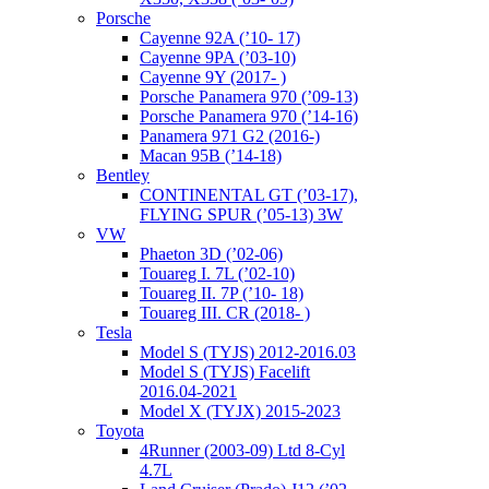
Porsche
Cayenne 92A (’10- 17)
Cayenne 9PA (’03-10)
Cayenne 9Y (2017- )
Porsche Panamera 970 (’09-13)
Porsche Panamera 970 (’14-16)
Panamera 971 G2 (2016-)
Macan 95B (’14-18)
Bentley
CONTINENTAL GT (’03-17),
FLYING SPUR (’05-13) 3W
VW
Phaeton 3D (’02-06)
Touareg I. 7L (’02-10)
Touareg II. 7P (’10- 18)
Touareg III. CR (2018- )
Tesla
Model S (TYJS) 2012-2016.03
Model S (TYJS) Facelift
2016.04-2021
Model X (TYJX) 2015-2023
Toyota
4Runner (2003-09) Ltd 8-Cyl
4.7L