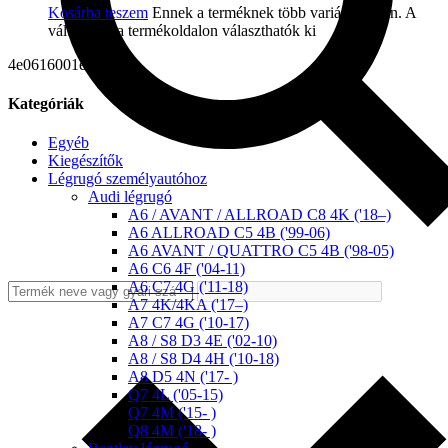
Kosárba teszem
Ennek a terméknek több variációja van. A
változatok a termékoldalon választhatók ki
4e0616001e
Kategóriák
Egyéb
Kiegészítők
Légrugó személyautóhoz
Audi légrugó
A6 / AVANT / ALLROAD C8 4K ('18–)
A6 ALLROAD C5 4B ('99-06)
A6 AVANT / QUATTRO C5 4B ('98-05)
A6 C6 4F ('04-11)
A6 C7 4G ('11-18)
A7 4K/4KA ('17–)
A7 C7 4G ('10-17)
A8 / S8 D3 4E ('02-10)
A8 / S8 D4 4H ('10-18)
A8 D5 4N ('17- )
Q7 4L ('05-15)
Q7 4M ('15- )
Q8 4M ('18- )