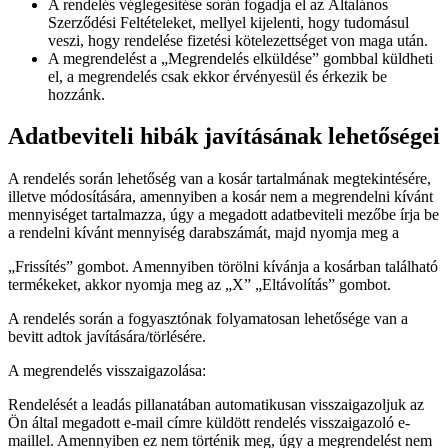
A rendelés véglegesítése során fogadja el az Általános
Szerződési Feltételeket, mellyel kijelenti, hogy tudomásul
veszi, hogy rendelése fizetési kötelezettséget von maga után.
A megrendelést a „Megrendelés elküldése” gombbal küldheti
el, a megrendelés csak ekkor érvényesül és érkezik be
hozzánk.
Adatbeviteli hibák javításának lehetőségei
A rendelés során lehetőség van a kosár tartalmának megtekintésére,
illetve módosítására, amennyiben a kosár nem a megrendelni kívánt
mennyiséget tartalmazza, úgy a megadott adatbeviteli mezőbe írja be
a rendelni kívánt mennyiség darabszámát, majd nyomja meg a
„Frissítés” gombot. Amennyiben törölni kívánja a kosárban található
termékeket, akkor nyomja meg az „X” „Eltávolítás” gombot.
A rendelés során a fogyasztónak folyamatosan lehetősége van a
bevitt adtok javítására/törlésére.
A megrendelés visszaigazolása:
Rendelését a leadás pillanatában automatikusan visszaigazoljuk az
Ön által megadott e-mail címre küldött rendelés visszaigazoló e-
maillel. Amennyiben ez nem történik meg, úgy a megrendelést nem