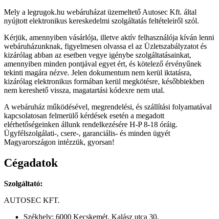
Mely a legrugok.hu webáruházat üzemeltető Autosec Kft. által
nyújtott elektronikus kereskedelmi szolgáltatás feltételeiről szól.
Kérjük, amennyiben vásárlója, illetve aktív felhasználója kíván lenni
webáruházunknak, figyelmesen olvassa el az Üzletszabályzatot és
kizárólag abban az esetben vegye igénybe szolgáltatásainkat,
amennyiben minden pontjával egyet ért, és kötelező érvényűnek
tekinti magára nézve. Jelen dokumentum nem kerül iktatásra,
kizárólag elektronikus formában kerül megkötésre, későbbiekben
nem kereshető vissza, magatartási kódexre nem utal.
A webáruház működésével, megrendelési, és szállítási folyamatával
kapcsolatosan felmerülő kérdések esetén a megadott
elérhetőségeinken állunk rendelkezésére H-P 8-18 óráig.
Ügyfélszolgálati-, csere-, garanciális- és minden ügyét
Magyarországon intézzük, gyorsan!
Cégadatok
Szolgáltató:
AUTOSEC KFT.
Székhely: 6000 Kecskemét, Kalász utca 30.