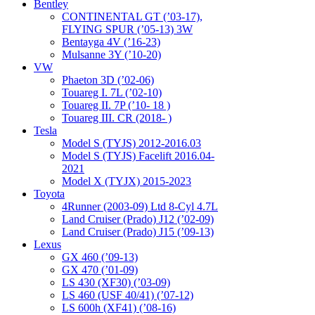
Bentley
CONTINENTAL GT (’03-17),
FLYING SPUR (’05-13) 3W
Bentayga 4V (’16-23)
Mulsanne 3Y (’10-20)
VW
Phaeton 3D (’02-06)
Touareg I. 7L (’02-10)
Touareg II. 7P (’10- 18 )
Touareg III. CR (2018- )
Tesla
Model S (TYJS) 2012-2016.03
Model S (TYJS) Facelift 2016.04-
2021
Model X (TYJX) 2015-2023
Toyota
4Runner (2003-09) Ltd 8-Cyl 4.7L
Land Cruiser (Prado) J12 (’02-09)
Land Cruiser (Prado) J15 (’09-13)
Lexus
GX 460 (’09-13)
GX 470 (’01-09)
LS 430 (XF30) (’03-09)
LS 460 (USF 40/41) (’07-12)
LS 600h (XF41) (’08-16)