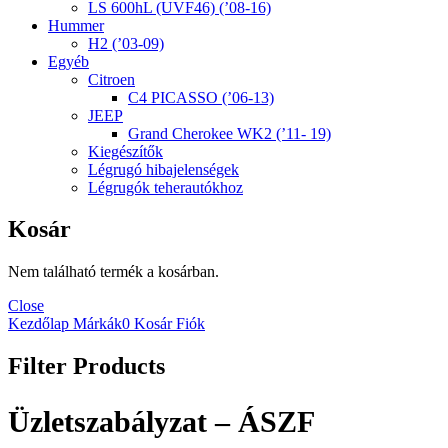
LS 600hL (UVF46) (’08-16)
Hummer
H2 (’03-09)
Egyéb
Citroen
C4 PICASSO (’06-13)
JEEP
Grand Cherokee WK2 (’11- 19)
Kiegészítők
Légrugó hibajelenségek
Légrugók teherautókhoz
Kosár
Nem található termék a kosárban.
Close
Kezdőlap
Márkák
0
Kosár
Fiók
Filter Products
Üzletszabályzat – ÁSZF