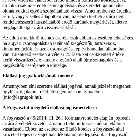
árucikk csak az eredeti csomagolásban és az eredeti garanciális
okmányokkal együtt szolgáltatható vissza! Amennyiben az árucikk
sérült, vagy viseltes állapotban van, az eladó kérheti az áru nem
rendeltetésszerű használatából eredő kárának megtérítését, illetve
megtagadhatja az áru visszavásárlását.
Az adott árucikk díjmentes cseréje csak abban az esetben lehetséges,
ha a gyári csomagolásban található kiegészítők, tartozékok,
dokumentációk, és azok csomagolása ép és bontatlan állapotban
van. Ellenkező esetben a vételár 25-50%-kal csökkentett értéke
kerül visszafizetésre, amely a gyártó általi újracsomagolás és a
kiegészítők cseréjének a költsége.
Elállási jog gyakorlásának menete
Amennyiben élni szeretne elállási jogával, annak jelzését megteheti
ügyfélszolgálatunk elérhetőségén írásban: e-mailben
(info@legrugok.hu).
A Fogyasztót megillető elállási jog ismertetése:
A fogyasztó a 45/2014. (II. 26.) Kormányrendelet alapján jogosult
az áru átvételét követő 14 napon belül indokolás nélkül elállni a
vásárlástól. Ebben az esetben az Eladó köteles a fogyasztó által
kifizetett teljes összeget haladéktalanul, de legkésőbb a fogyasztó