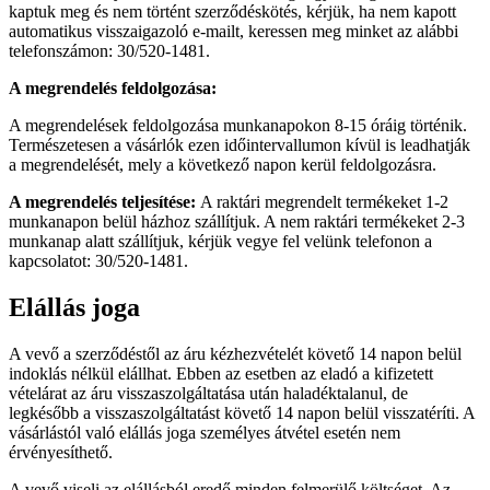
kaptuk meg és nem történt szerződéskötés, kérjük, ha nem kapott
automatikus visszaigazoló e-mailt, keressen meg minket az alábbi
telefonszámon: 30/520-1481.
A megrendelés feldolgozása:
A megrendelések feldolgozása munkanapokon 8-15 óráig történik.
Természetesen a vásárlók ezen időintervallumon kívül is leadhatják
a megrendelését, mely a következő napon kerül feldolgozásra.
A megrendelés teljesítése:
A raktári megrendelt termékeket 1-2
munkanapon belül házhoz szállítjuk. A nem raktári termékeket 2-3
munkanap alatt szállítjuk, kérjük vegye fel velünk telefonon a
kapcsolatot: 30/520-1481.
Elállás joga
A vevő a szerződéstől az áru kézhezvételét követő 14 napon belül
indoklás nélkül elállhat. Ebben az esetben az eladó a kifizetett
vételárat az áru visszaszolgáltatása után haladéktalanul, de
legkésőbb a visszaszolgáltatást követő 14 napon belül visszatéríti. A
vásárlástól való elállás joga személyes átvétel esetén nem
érvényesíthető.
A vevő viseli az elállásból eredő minden felmerülő költséget. Az