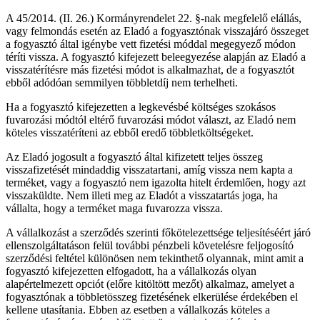
A 45/2014. (II. 26.) Kormányrendelet 22. §-nak megfelelő elállás,
vagy felmondás esetén az Eladó a fogyasztónak visszajáró összeget
a fogyasztó által igénybe vett fizetési móddal megegyező módon
téríti vissza. A fogyasztó kifejezett beleegyezése alapján az Eladó a
visszatérítésre más fizetési módot is alkalmazhat, de a fogyasztót
ebből adódóan semmilyen többletdíj nem terhelheti.
Ha a fogyasztó kifejezetten a legkevésbé költséges szokásos
fuvarozási módtól eltérő fuvarozási módot választ, az Eladó nem
köteles visszatéríteni az ebből eredő többletköltségeket.
Az Eladó jogosult a fogyasztó által kifizetett teljes összeg
visszafizetését mindaddig visszatartani, amíg vissza nem kapta a
terméket, vagy a fogyasztó nem igazolta hitelt érdemlően, hogy azt
visszaküldte. Nem illeti meg az Eladót a visszatartás joga, ha
vállalta, hogy a terméket maga fuvarozza vissza.
A vállalkozást a szerződés szerinti főkötelezettsége teljesítéséért járó
ellenszolgáltatáson felül további pénzbeli követelésre feljogosító
szerződési feltétel különösen nem tekinthető olyannak, mint amit a
fogyasztó kifejezetten elfogadott, ha a vállalkozás olyan
alapértelmezett opciót (előre kitöltött mezőt) alkalmaz, amelyet a
fogyasztónak a többletösszeg fizetésének elkerülése érdekében el
kellene utasítania. Ebben az esetben a vállalkozás köteles a