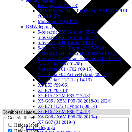
Bentley légrugó
Bentayga 4V ('16-23)
CONTINENTAL GT ('03-17), FLYING SPUR
('05-13) 3W
Mulsanne 3Y ('10-20)
BMW légrugó
5-ös széria E39 Touring ('95-03)
5-ös széria E61 Touring ('03-10)
5-ös széria F11 Touring ('10-17)
5-ös széria G31 Touring 2017-2024
5-ös széria GT F07 Gran Turismo ('10-17)
6-os széria G32 Gran Tourismo GT 2017-23
7-es széria E65 ('01-08)
7-es széria F01 / F02 ('09-15)
7-es széria F04 ActiveHybrid ('09-15)
7-es széria G11/G12 ('14-19)
X5 E53 ('99-06)
X5 E70 ('06-13)
X5 F15 / X5M F85 ('13-18)
X5 G05 / X5M F95 (08.2018-01.2024)
X6 E71 / E72 (Hybrid) ('08-14)
X6 F16 / X6M F86 ('14-19)
További találatok...
X6 G06 / X6M F96 (08.2019–)
Generic filters
X7 G07 (01.2019–)
Hidden label
Citroen légrugó
Hidden label