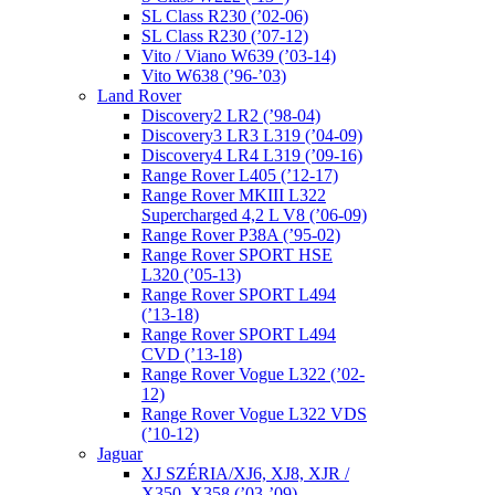
SL Class R230 (’02-06)
SL Class R230 (’07-12)
Vito / Viano W639 (’03-14)
Vito W638 (’96-’03)
Land Rover
Discovery2 LR2 (’98-04)
Discovery3 LR3 L319 (’04-09)
Discovery4 LR4 L319 (’09-16)
Range Rover L405 (’12-17)
Range Rover MKIII L322
Supercharged 4,2 L V8 (’06-09)
Range Rover P38A (’95-02)
Range Rover SPORT HSE
L320 (’05-13)
Range Rover SPORT L494
(’13-18)
Range Rover SPORT L494
CVD (’13-18)
Range Rover Vogue L322 (’02-
12)
Range Rover Vogue L322 VDS
(’10-12)
Jaguar
XJ SZÉRIA/XJ6, XJ8, XJR /
X350, X358 (’03-’09)