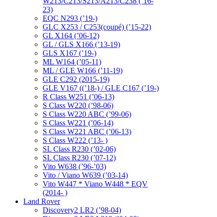
W213/C213/S213/A213/C238 (’16-
23)
EQC N293 (’19-)
GLC X253 / C253(coupé) (’15-22)
GL X164 (’06-12)
GL / GLS X166 (’13-19)
GLS X167 (’19-)
ML W164 (’05-11)
ML / GLE W166 (’11-19)
GLE C292 (2015-19)
GLE V167 ((’18-) / GLE C167 (’19-)
R Class W251 (’06-13)
S Class W220 (’98-06)
S Class W220 ABC (’99-06)
S Class W221 (’06-14)
S Class W221 ABC (’06-13)
S Class W222 (’13- )
SL Class R230 (’02-06)
SL Class R230 (’07-12)
Vito W638 (’96-’03)
Vito / Viano W639 (’03-14)
Vito W447 * Viano W448 * EQV
(2014- )
Land Rover
Discovery2 LR2 (’98-04)