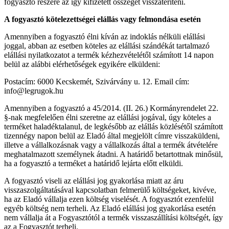
fogyasztó részére az így kifizetett összeget visszatéríteni.
A fogyasztó kötelezettségei elállás vagy felmondása esetén
Amennyiben a fogyasztó élni kíván az indoklás nélküli elállási
joggal, abban az esetben köteles az elállási szándékát tartalmazó
elállási nyilatkozatot a termék kézhezvételétől számított 14 napon
belül az alábbi elérhetőségek egyikére elküldeni:
Postacím: 6000 Kecskemét, Szivárvány u. 12. Email cím:
info@legrugok.hu
Amennyiben a fogyasztó a 45/2014. (II. 26.) Kormányrendelet 22.
§-nak megfelelően élni szeretne az elállási jogával, úgy köteles a
terméket haladéktalanul, de legkésőbb az elállás közlésétől számított
tizennégy napon belül az Eladó által megjelölt címre visszaküldeni,
illetve a vállalkozásnak vagy a vállalkozás által a termék átvételére
meghatalmazott személynek átadni. A határidő betartottnak minősül,
ha a fogyasztó a terméket a határidő lejárta előtt elküldi.
A fogyasztó viseli az elállási jog gyakorlása miatt az áru
visszaszolgáltatásával kapcsolatban felmerülő költségeket, kivéve,
ha az Eladó vállalja ezen költség viselését. A fogyasztót ezenfelül
egyéb költség nem terheli. Az Eladó elállási jog gyakorlása esetén
nem vállalja át a Fogyasztótól a termék visszaszállítási költségét, így
az a Fogyasztót terheli.