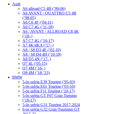
Audi
A6 allroad C5 4B (’99-06)
A6 AVANT / QUATTRO C5 4B
(’98-05)
A6 C6 4F (’04-11)
A6 C7 4G (’11-18)
A6 / AVANT / ALLROAD C8 4K
(’18–)
A7 C7 4G (’10-17)
A7 4K/4KA (’17–)
A8 / S8 D3 4E (’02-10)
A8 / S8 D4 4H (’10-18)
A8 D5 4N (’17- )
Q7 4L (’05-15)
Q7 4M (’16- )
Q8 4M (’18-’23)
BMW
5-ös széria E39 Touring (’95-03)
5-ös széria E61 Touring (’03-10)
5-ös széria F11 Touring (’10-17)
5-ös széria GT F07 Gran Turismo
(’10-17)
5-ös széria G31 Touring 2017-2024
6-os széria G32 Gran Tourismo GT
2017-23