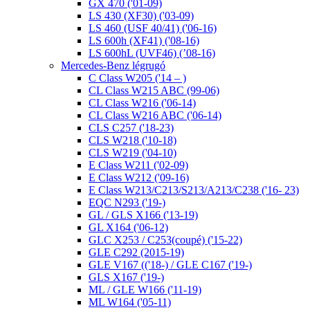
GX 470 ('01-09)
LS 430 (XF30) ('03-09)
LS 460 (USF 40/41) ('06-16)
LS 600h (XF41) ('08-16)
LS 600hL (UVF46) (’08-16)
Mercedes-Benz légrugó
C Class W205 ('14 – )
CL Class W215 ABC (99-06)
CL Class W216 ('06-14)
CL Class W216 ABC ('06-14)
CLS C257 ('18-23)
CLS W218 ('10-18)
CLS W219 ('04-10)
E Class W211 ('02-09)
E Class W212 ('09-16)
E Class W213/C213/S213/A213/C238 ('16- 23)
EQC N293 ('19-)
GL / GLS X166 ('13-19)
GL X164 ('06-12)
GLC X253 / C253(coupé) ('15-22)
GLE C292 (2015-19)
GLE V167 (('18-) / GLE C167 ('19-)
GLS X167 ('19-)
ML / GLE W166 ('11-19)
ML W164 ('05-11)