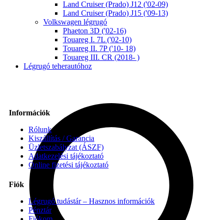
Land Cruiser (Prado) J12 ('02-09)
Land Cruiser (Prado) J15 ('09-13)
Volkswagen légrugó
Phaeton 3D ('02-16)
Touareg I. 7L ('02-10)
Touareg II. 7P ('10- 18)
Touareg III. CR (2018- )
Légrugó teherautóhoz
Információk
Rólunk
Kiszállítás / Garancia
Üzletszabályzat (ÁSZF)
Adatkezelési tájékoztató
Online fizetési tájékoztató
Fiók
Légrugó tudástár – Hasznos információk
Pénztár
Fiókom