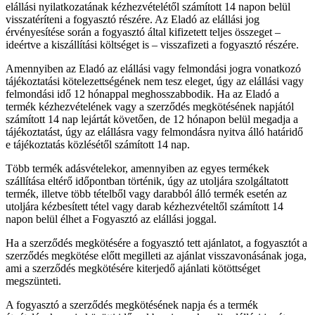
elállási nyilatkozatának kézhezvételétől számított 14 napon belül
visszatéríteni a fogyasztó részére. Az Eladó az elállási jog
érvényesítése során a fogyasztó által kifizetett teljes összeget –
ideértve a kiszállítási költséget is – visszafizeti a fogyasztó részére.
Amennyiben az Eladó az elállási vagy felmondási jogra vonatkozó
tájékoztatási kötelezettségének nem tesz eleget, úgy az elállási vagy
felmondási idő 12 hónappal meghosszabbodik. Ha az Eladó a
termék kézhezvételének vagy a szerződés megkötésének napjától
számított 14 nap lejártát követően, de 12 hónapon belül megadja a
tájékoztatást, úgy az elállásra vagy felmondásra nyitva álló határidő
e tájékoztatás közlésétől számított 14 nap.
Több termék adásvételekor, amennyiben az egyes termékek
szállítása eltérő időpontban történik, úgy az utoljára szolgáltatott
termék, illetve több tételből vagy darabból álló termék esetén az
utoljára kézbesített tétel vagy darab kézhezvételtől számított 14
napon belül élhet a Fogyasztó az elállási joggal.
Ha a szerződés megkötésére a fogyasztó tett ajánlatot, a fogyasztót a
szerződés megkötése előtt megilleti az ajánlat visszavonásának joga,
ami a szerződés megkötésére kiterjedő ajánlati kötöttséget
megszünteti.
A fogyasztó a szerződés megkötésének napja és a termék