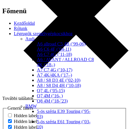
Főmenü
Kezdőoldal
Rólunk
Légrugók személygépkocsikhoz
Audi
A6 allroad C5 4B (’99-06)
A6 C6 4F (’04-11)
A6 C7 4G (’11-18)
A6 / AVANT / ALLROAD C8
4K (’18–)
A7 C7 4G (’10-17)
A7 4K/4KA (’17–)
A8 / S8 D3 4E (’02-10)
A8 / S8 D4 4H (’10-18)
Q7 4L (’05-15)
Q7 4M (’16- )
További találatok...
Q8 4M (’18-’23)
BMW
Generic filters
5-ös széria E39 Touring (’95-
Hidden label
03)
Hidden label
5-ös széria E61 Touring (’03-
10)
Hidden label