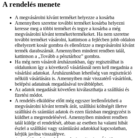
A rendelés menete
A megvásárolni kívánt terméket helyezze a kosárba
Amennyiben szeretne további terméket kosárba helyezni
keresse meg a többi terméket és tegye a kosárba a még
megvásárolni kívánt terméket/termékeket. Ha nem szeretne
további terméket vásárolni, kattintson a fejlécben jobb oldalon
elhelyezett kosár gombra és ellenőrizze a megvásárolni kívánt
termék darabszámát. Amennyiben mindent rendben talál,
kattintson a „Tovább a pénztárhoz” gombra.
Ha még nem vásárolt áruházunkban, úgy regisztrálhat is
oldalunkon így a következő vásárlásnál nem kell megadnia a
vásárlási adatokat. Áruházunkban lehetőség van regisztráció
nélküli vásárlására is. Amennyiben már visszatérő vásárlónk,
belépési adatainak megadásával továbbléphet.
Az adatok megadását követően kiválaszthatja a szállítási és
fizetési módot.
A rendelés elküldése előtt még egyszer leellenőrizheti a
megvásárolni kívánt termék árát, szállítási költségét illetve
szállítási és számlázi adatok és ezen fázisban megjegyzést is
küldhet a megrendelésével. Amennyiben mindent rendben
talál küldje el rendelését, abban az esetben ha valami hibát
észlel a szállítási vagy számlázási adatokkal kapcsolatban,
kérjük javítsa visszalépve.