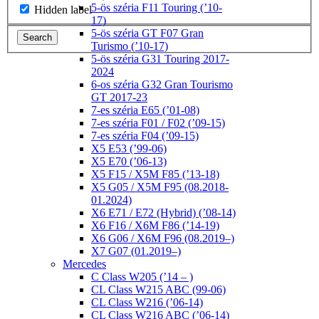
5-ös széria F11 Touring (’10-
Hidden label
17)
5-ös széria GT F07 Gran
Search
Turismo (’10-17)
5-ös széria G31 Touring 2017-
2024
6-os széria G32 Gran Tourismo
GT 2017-23
7-es széria E65 (’01-08)
7-es széria F01 / F02 (’09-15)
7-es széria F04 (’09-15)
X5 E53 (’99-06)
X5 E70 (’06-13)
X5 F15 / X5M F85 (’13-18)
X5 G05 / X5M F95 (08.2018-
01.2024)
X6 E71 / E72 (Hybrid) (’08-14)
X6 F16 / X6M F86 (’14-19)
X6 G06 / X6M F96 (08.2019–)
X7 G07 (01.2019–)
Mercedes
C Class W205 (’14 – )
CL Class W215 ABC (99-06)
CL Class W216 (’06-14)
CL Class W216 ABC (’06-14)