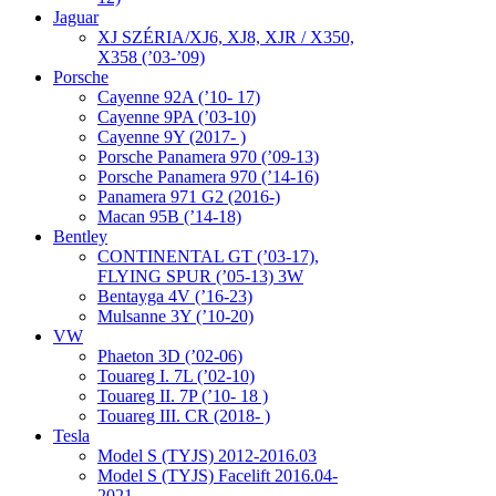
Jaguar
XJ SZÉRIA/XJ6, XJ8, XJR / X350,
X358 (’03-’09)
Porsche
Cayenne 92A (’10- 17)
Cayenne 9PA (’03-10)
Cayenne 9Y (2017- )
Porsche Panamera 970 (’09-13)
Porsche Panamera 970 (’14-16)
Panamera 971 G2 (2016-)
Macan 95B (’14-18)
Bentley
CONTINENTAL GT (’03-17),
FLYING SPUR (’05-13) 3W
Bentayga 4V (’16-23)
Mulsanne 3Y (’10-20)
VW
Phaeton 3D (’02-06)
Touareg I. 7L (’02-10)
Touareg II. 7P (’10- 18 )
Touareg III. CR (2018- )
Tesla
Model S (TYJS) 2012-2016.03
Model S (TYJS) Facelift 2016.04-
2021