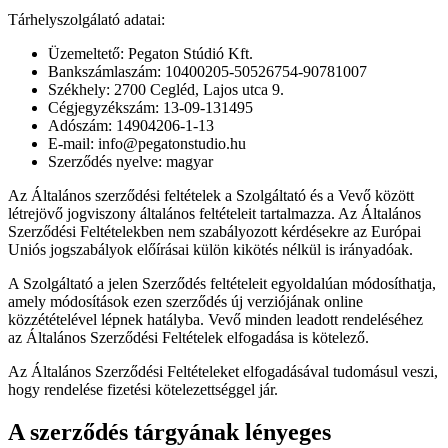
Tárhelyszolgálató adatai:
Üzemeltető: Pegaton Stúdió Kft.
Bankszámlaszám: 10400205-50526754-90781007
Székhely: 2700 Cegléd, Lajos utca 9.
Cégjegyzékszám: 13-09-131495
Adószám: 14904206-1-13
E-mail: info@pegatonstudio.hu
Szerződés nyelve: magyar
Az Általános szerződési feltételek a Szolgáltató és a Vevő között
létrejövő jogviszony általános feltételeit tartalmazza. Az Általános
Szerződési Feltételekben nem szabályozott kérdésekre az Európai
Uniós jogszabályok előírásai külön kikötés nélkül is irányadóak.
A Szolgáltató a jelen Szerződés feltételeit egyoldalúan módosíthatja,
amely módosítások ezen szerződés új verziójának online
közzétételével lépnek hatályba. Vevő minden leadott rendeléséhez
az Általános Szerződési Feltételek elfogadása is kötelező.
Az Általános Szerződési Feltételeket elfogadásával tudomásul veszi,
hogy rendelése fizetési kötelezettséggel jár.
A szerződés tárgyának lényeges