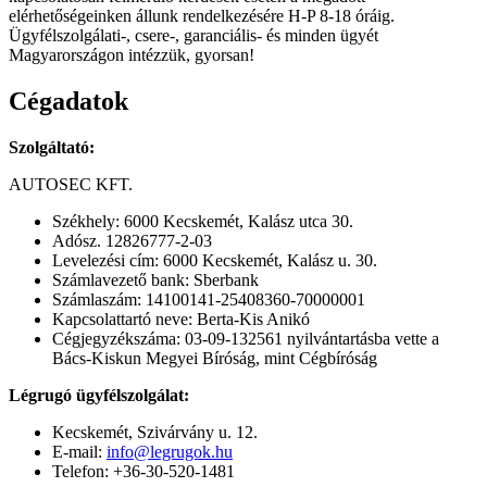
elérhetőségeinken állunk rendelkezésére H-P 8-18 óráig.
Ügyfélszolgálati-, csere-, garanciális- és minden ügyét
Magyarországon intézzük, gyorsan!
Cégadatok
Szolgáltató:
AUTOSEC KFT.
Székhely: 6000 Kecskemét, Kalász utca 30.
Adósz. 12826777-2-03
Levelezési cím: 6000 Kecskemét, Kalász u. 30.
Számlavezető bank: Sberbank
Számlaszám: 14100141-25408360-70000001
Kapcsolattartó neve: Berta-Kis Anikó
Cégjegyzékszáma: 03-09-132561 nyilvántartásba vette a
Bács-Kiskun Megyei Bíróság, mint Cégbíróság
Légrugó ügyfélszolgálat:
Kecskemét, Szivárvány u. 12.
E-mail:
info@legrugok.hu
Telefon: +36-30-520-1481