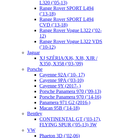
L320 (’05-13)
Range Rover SPORT L494
(’13-18)
Range Rover SPORT L494
CVD (’13-18)
Range Rover Vogue L322 (’02-
12)
Range Rover Vogue L322 VDS
(’10-12)
Jaguar
XJ SZÉRIA/XJ6, XJ8, XJR /
X350, X358 (’03-’09)
Porsche
Cayenne 92A (’10- 17)
Cayenne 9PA (’03-10)
Cayenne 9Y (2017- )
Porsche Panamera 970 (’09-13)
Porsche Panamera 970 (’14-16)
Panamera 971 G2 (2016-)
Macan 95B (’14-18)
Bentley
CONTINENTAL GT (’03-17),
FLYING SPUR (’05-13) 3W
VW
Phaeton 3D (’02-06)