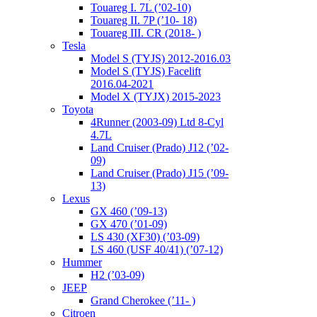
Touareg I. 7L (’02-10)
Touareg II. 7P (’10- 18)
Touareg III. CR (2018- )
Tesla
Model S (TYJS) 2012-2016.03
Model S (TYJS) Facelift
2016.04-2021
Model X (TYJX) 2015-2023
Toyota
4Runner (2003-09) Ltd 8-Cyl
4.7L
Land Cruiser (Prado) J12 (’02-
09)
Land Cruiser (Prado) J15 (’09-
13)
Lexus
GX 460 (’09-13)
GX 470 (’01-09)
LS 430 (XF30) (’03-09)
LS 460 (USF 40/41) (’07-12)
Hummer
H2 (’03-09)
JEEP
Grand Cherokee (’11- )
Citroen