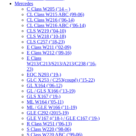
Mercedes
C Class W205 (’14 – )
CL Class W215 ABC (99-06)
CL Class W216 (’06-14)
CL Class W216 ABC (’06-14)
CLS W219 (’04-10)
CLS W218 (’10-18)
CLS C257 (’18-23)
E Class W211 (’02-09)
E Class W212 (’09-16)
E Class
W213/C213/S213/A213/C238 (’16-
23)
EQC N293 (’19-)
GLC X253 / C253(coupé) (’15-22)
GL X164 (’06-12)
GL / GLS X166 (’13-19)
GLS X167 (’19-)
ML W164 (’05-11)
ML / GLE W166 (’11-19)
GLE C292 (2015-19)
GLE V167 ((’18-) / GLE C167 (’19-)
R Class W251 (’06-13)
S Class W220 (’98-06)
S Class W220 ABC (’99-06)