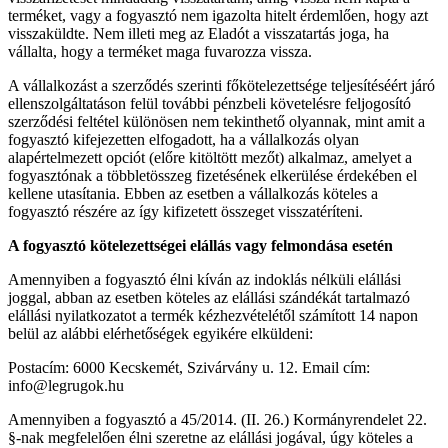
terméket, vagy a fogyasztó nem igazolta hitelt érdemlően, hogy azt
visszaküldte. Nem illeti meg az Eladót a visszatartás joga, ha
vállalta, hogy a terméket maga fuvarozza vissza.
A vállalkozást a szerződés szerinti főkötelezettsége teljesítéséért járó
ellenszolgáltatáson felül további pénzbeli követelésre feljogosító
szerződési feltétel különösen nem tekinthető olyannak, mint amit a
fogyasztó kifejezetten elfogadott, ha a vállalkozás olyan
alapértelmezett opciót (előre kitöltött mezőt) alkalmaz, amelyet a
fogyasztónak a többletösszeg fizetésének elkerülése érdekében el
kellene utasítania. Ebben az esetben a vállalkozás köteles a
fogyasztó részére az így kifizetett összeget visszatéríteni.
A fogyasztó kötelezettségei elállás vagy felmondása esetén
Amennyiben a fogyasztó élni kíván az indoklás nélküli elállási
joggal, abban az esetben köteles az elállási szándékát tartalmazó
elállási nyilatkozatot a termék kézhezvételétől számított 14 napon
belül az alábbi elérhetőségek egyikére elküldeni:
Postacím: 6000 Kecskemét, Szivárvány u. 12. Email cím:
info@legrugok.hu
Amennyiben a fogyasztó a 45/2014. (II. 26.) Kormányrendelet 22.
§-nak megfelelően élni szeretne az elállási jogával, úgy köteles a