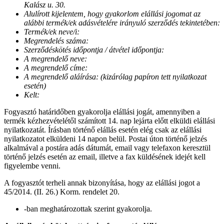
Kalász u. 30.
Alulírott kijelentem, hogy gyakorlom elállási jogomat az
alábbi termék/ek adásvételére irányuló szerződés tekintetében:
Termék/ek neve/i:
Megrendelés száma:
Szerződéskötés időpontja / átvétel időpontja:
A megrendelő neve:
A megrendelő címe:
A megrendelő aláírása: (kizárólag papíron tett nyilatkozat
esetén)
Kelt:
Fogyasztó határidőben gyakorolja elállási jogát, amennyiben a
termék kézhezvételétől számított 14. nap lejárta előtt elküldi elállási
nyilatkozatát. Írásban történő elállás esetén elég csak az elállási
nyilatkozatot elküldeni 14 napon belül. Postai úton történő jelzés
alkalmával a postára adás dátumát, email vagy telefaxon keresztül
történő jelzés esetén az email, illetve a fax küldésének idejét kell
figyelembe venni.
A fogyasztót terheli annak bizonyítása, hogy az elállási jogot a
45/2014. (II. 26.) Korm. rendelet 20.
-ban meghatározottak szerint gyakorolja.