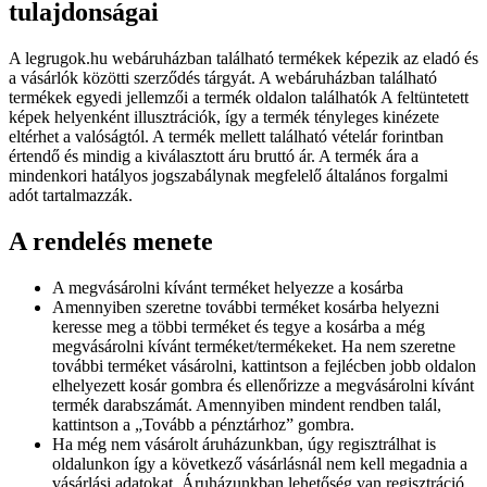
tulajdonságai
A legrugok.hu webáruházban található termékek képezik az eladó és
a vásárlók közötti szerződés tárgyát. A webáruházban található
termékek egyedi jellemzői a termék oldalon találhatók A feltüntetett
képek helyenként illusztrációk, így a termék tényleges kinézete
eltérhet a valóságtól. A termék mellett található vételár forintban
értendő és mindig a kiválasztott áru bruttó ár. A termék ára a
mindenkori hatályos jogszabálynak megfelelő általános forgalmi
adót tartalmazzák.
A rendelés menete
A megvásárolni kívánt terméket helyezze a kosárba
Amennyiben szeretne további terméket kosárba helyezni
keresse meg a többi terméket és tegye a kosárba a még
megvásárolni kívánt terméket/termékeket. Ha nem szeretne
további terméket vásárolni, kattintson a fejlécben jobb oldalon
elhelyezett kosár gombra és ellenőrizze a megvásárolni kívánt
termék darabszámát. Amennyiben mindent rendben talál,
kattintson a „Tovább a pénztárhoz” gombra.
Ha még nem vásárolt áruházunkban, úgy regisztrálhat is
oldalunkon így a következő vásárlásnál nem kell megadnia a
vásárlási adatokat. Áruházunkban lehetőség van regisztráció