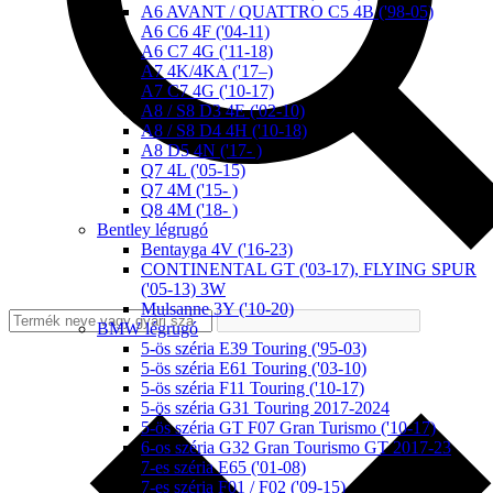
A6 AVANT / QUATTRO C5 4B ('98-05)
A6 C6 4F ('04-11)
A6 C7 4G ('11-18)
A7 4K/4KA ('17–)
A7 C7 4G ('10-17)
A8 / S8 D3 4E ('02-10)
A8 / S8 D4 4H ('10-18)
A8 D5 4N ('17- )
Q7 4L ('05-15)
Q7 4M ('15- )
Q8 4M ('18- )
Bentley légrugó
Bentayga 4V ('16-23)
CONTINENTAL GT ('03-17), FLYING SPUR
('05-13) 3W
Mulsanne 3Y ('10-20)
BMW légrugó
5-ös széria E39 Touring ('95-03)
5-ös széria E61 Touring ('03-10)
5-ös széria F11 Touring ('10-17)
5-ös széria G31 Touring 2017-2024
5-ös széria GT F07 Gran Turismo ('10-17)
6-os széria G32 Gran Tourismo GT 2017-23
7-es széria E65 ('01-08)
7-es széria F01 / F02 ('09-15)