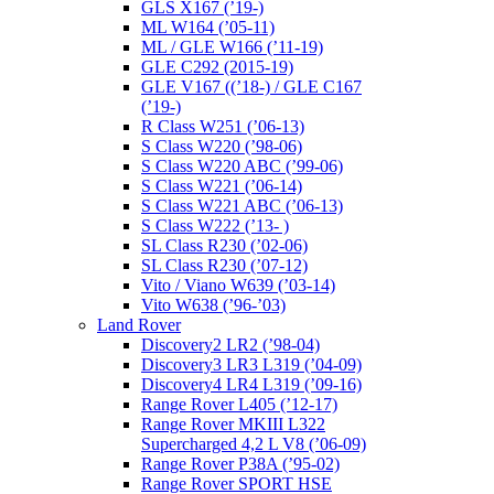
GLS X167 (’19-)
ML W164 (’05-11)
ML / GLE W166 (’11-19)
GLE C292 (2015-19)
GLE V167 ((’18-) / GLE C167
(’19-)
R Class W251 (’06-13)
S Class W220 (’98-06)
S Class W220 ABC (’99-06)
S Class W221 (’06-14)
S Class W221 ABC (’06-13)
S Class W222 (’13- )
SL Class R230 (’02-06)
SL Class R230 (’07-12)
Vito / Viano W639 (’03-14)
Vito W638 (’96-’03)
Land Rover
Discovery2 LR2 (’98-04)
Discovery3 LR3 L319 (’04-09)
Discovery4 LR4 L319 (’09-16)
Range Rover L405 (’12-17)
Range Rover MKIII L322
Supercharged 4,2 L V8 (’06-09)
Range Rover P38A (’95-02)
Range Rover SPORT HSE