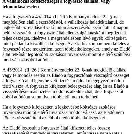
A vállalkozás kötelezettségei a fogyasztó elállása, vagy
felmondása esetén
Ha a fogyasztó a 45/2014. (II. 26.) Kormányrendelet 22. §-nak
megfelelően eláll a szerződéstől, a vállalkozás haladéktalanul, de
legkésőbb az elállásról való tudomásszerzésétől számított 14 napon
belül visszatéríti a fogyasztó által ellenszolgáltatásként megfizetett
teljes összeget, ideértve a megrendelésben lévő egyéb költségeket,
mint például a kiszállítás költsége. Az Eladó azonban nem köteles a
fogyasztó része megtéríteni azon többletköltségeket, amely az Eladó
által felkínált legolcsóbb szokásos fuvarozási módtól eltérő szállítási
mód választásából adódik.
A 45/2014. (II. 26.) Kormányrendelet 22. §-nak megfelelő elállás,
vagy felmondás esetén az Eladó a fogyasztónak visszajáró összeget
a fogyasztó által igénybe vett fizetési móddal megegyező módon
téríti vissza. A fogyasztó kifejezett beleegyezése alapján az Eladó a
visszatérítésre más fizetési módot is alkalmazhat, de a fogyasztót
ebből adódóan semmilyen többletdíj nem terhelheti.
Ha a fogyasztó kifejezetten a legkevésbé költséges szokásos
fuvarozási módtól eltérő fuvarozási módot választ, az Eladó nem
köteles visszatéríteni az ebből eredő többletköltségeket.
Az Eladó jogosult a fogyasztó által kifizetett teljes összeg
visszafizetését mindaddig visszatartani, amíg vissza nem kapta a