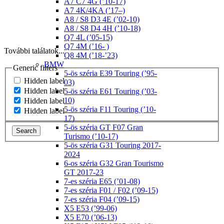
A7 C7 4G (’10-17)
A7 4K/4KA (’17–)
A8 / S8 D3 4E (’02-10)
A8 / S8 D4 4H (’10-18)
Q7 4L (’05-15)
Q7 4M (’16- )
További találatok...
Q8 4M (’18-’23)
BMW
Generic filters
5-ös széria E39 Touring (’95-
Hidden label
03)
Hidden label
5-ös széria E61 Touring (’03-
10)
Hidden label
5-ös széria F11 Touring (’10-
Hidden label
17)
5-ös széria GT F07 Gran
Search
Turismo (’10-17)
5-ös széria G31 Touring 2017-
2024
6-os széria G32 Gran Tourismo
GT 2017-23
7-es széria E65 (’01-08)
7-es széria F01 / F02 (’09-15)
7-es széria F04 (’09-15)
X5 E53 (’99-06)
X5 E70 (’06-13)