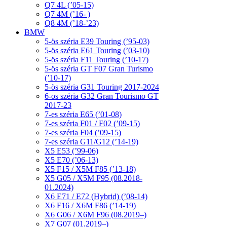
Q7 4L (’05-15)
Q7 4M (’16- )
Q8 4M (’18-’23)
BMW
5-ös széria E39 Touring (’95-03)
5-ös széria E61 Touring (’03-10)
5-ös széria F11 Touring (’10-17)
5-ös széria GT F07 Gran Turismo
(’10-17)
5-ös széria G31 Touring 2017-2024
6-os széria G32 Gran Tourismo GT
2017-23
7-es széria E65 (’01-08)
7-es széria F01 / F02 (’09-15)
7-es széria F04 (’09-15)
7-es széria G11/G12 (’14-19)
X5 E53 (’99-06)
X5 E70 (’06-13)
X5 F15 / X5M F85 (’13-18)
X5 G05 / X5M F95 (08.2018-
01.2024)
X6 E71 / E72 (Hybrid) (’08-14)
X6 F16 / X6M F86 (’14-19)
X6 G06 / X6M F96 (08.2019–)
X7 G07 (01.2019–)