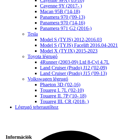
Cayenne 9PA ('03-10)
Cayenne 9Y (2017- )
Macan 95B ('14-18)
Panamera 970 ('09-13)
Panamera 970 ('14-16)
Panamera 971 G2 (2016-)
Tesla
Model S (TYJS) 2012-2016.03
Model S (TYJS) Facelift 2016.04-2021
Model X (TYJX) 2015-2023
Toyota légrugó
4Runner (2003-09) Ltd 8-Cyl 4.7L
Land Cruiser (Prado) J12 ('02-09)
Land Cruiser (Prado) J15 ('09-13)
Volkswagen légrugó
Phaeton 3D ('02-16)
Touareg I. 7L ('02-10)
Touareg II. 7P ('10- 18)
Touareg III. CR (2018- )
Légrugó teherautóhoz
Információk