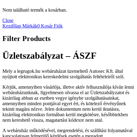
Nem található termék a kosárban.
Close
Kezdőlap
Márkák
0
Kosár
Fiók
Filter Products
Üzletszabályzat – ÁSZF
Mely a legrugok.hu webáruházat üzemeltető Autosec Kft. által
nyújtott elektronikus kereskedelmi szolgáltatás feltételeiről szól.
Kérjük, amennyiben vásárlója, illetve aktív felhasználója kíván lenni
webáruházunknak, figyelmesen olvassa el az Üzletszabályzatot és
kizárólag abban az esetben vegye igénybe szolgáltatásainkat,
amennyiben minden pontjával egyet ért, és kötelező érvényűnek
tekinti magára nézve. Jelen dokumentum nem kerül iktatásra,
kizárólag elektronikus formában kerül megkötésre, későbbiekben
nem kereshető vissza, magatartási kódexre nem utal.
A webáruház működésével, megrendelési, és szállítási folyamatával
kapcsolatosan felmerülő kérdések esetén a megadott