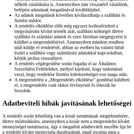
nélküli vásárlására is. Amennyiben már visszatérő vásárlónk,
belépési adatainak megadásával továbbléphet.
Az adatok megadását követően kiválaszthatja a szállítási és
fizetési módot.
A rendelés elküldése előtt még egyszer leellenőrizheti a
megvásárolni kívánt termék árát, szállítási költségét illetve
szállítási és számlázi adatok és ezen fázisban megjegyzést is
küldhet a megrendelésével. Amennyiben mindent rendben
talál küldje el rendelését, abban az esetben ha valami hibát
észlel a szállítási vagy számlázási adatokkal kapcsolatban,
kérjük javítsa visszalépve.
A rendelés véglegesítése során fogadja el az Általános
Szerződési Feltételeket, mellyel kijelenti, hogy tudomásul
veszi, hogy rendelése fizetési kötelezettséget von maga után.
A megrendelést a „Megrendelés elküldése” gombbal küldheti
el, a megrendelés csak ekkor érvényesül és érkezik be
hozzánk.
Adatbeviteli hibák javításának lehetőségei
A rendelés során lehetőség van a kosár tartalmának megtekintésére,
illetve módosítására, amennyiben a kosár nem a megrendelni kívánt
mennyiséget tartalmazza, úgy a megadott adatbeviteli mezőbe írja be
a rendelni kívánt mennyiség darabszámát, majd nyomja meg a