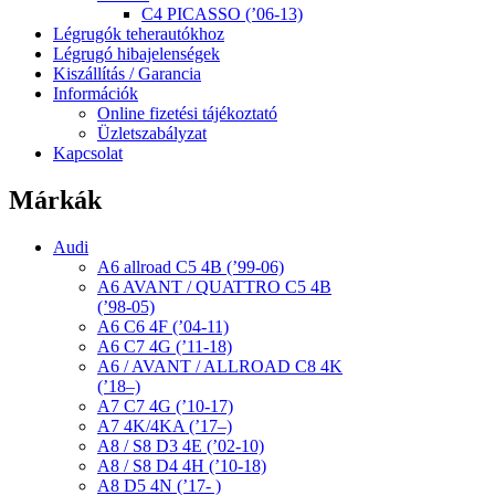
C4 PICASSO (’06-13)
Légrugók teherautókhoz
Légrugó hibajelenségek
Kiszállítás / Garancia
Információk
Online fizetési tájékoztató
Üzletszabályzat
Kapcsolat
Márkák
Audi
A6 allroad C5 4B (’99-06)
A6 AVANT / QUATTRO C5 4B
(’98-05)
A6 C6 4F (’04-11)
A6 C7 4G (’11-18)
A6 / AVANT / ALLROAD C8 4K
(’18–)
A7 C7 4G (’10-17)
A7 4K/4KA (’17–)
A8 / S8 D3 4E (’02-10)
A8 / S8 D4 4H (’10-18)
A8 D5 4N (’17- )