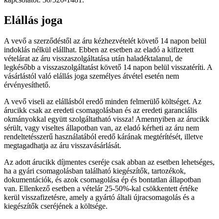
Elállás joga
A vevő a szerződéstől az áru kézhezvételét követő 14 napon belül
indoklás nélkül elállhat. Ebben az esetben az eladó a kifizetett
vételárat az áru visszaszolgáltatása után haladéktalanul, de
legkésőbb a visszaszolgáltatást követő 14 napon belül visszatéríti. A
vásárlástól való elállás joga személyes átvétel esetén nem
érvényesíthető.
A vevő viseli az elállásból eredő minden felmerülő költséget. Az
árucikk csak az eredeti csomagolásban és az eredeti garanciális
okmányokkal együtt szolgáltatható vissza! Amennyiben az árucikk
sérült, vagy viseltes állapotban van, az eladó kérheti az áru nem
rendeltetésszerű használatából eredő kárának megtérítését, illetve
megtagadhatja az áru visszavásárlását.
Az adott árucikk díjmentes cseréje csak abban az esetben lehetséges,
ha a gyári csomagolásban található kiegészítők, tartozékok,
dokumentációk, és azok csomagolása ép és bontatlan állapotban
van. Ellenkező esetben a vételár 25-50%-kal csökkentett értéke
kerül visszafizetésre, amely a gyártó általi újracsomagolás és a
kiegészítők cseréjének a költsége.