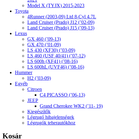
Model X (TYJX) 2015-2023
Toyota
4Runner (2003-09) Ltd 8-Cyl 4.7L
Land Cruiser (Prado) J12 (’02-09)
Land Cruiser (Prado) J15 (’09-13)
Lexus
GX 460 (’09-13)
GX 470 (’01-09)
LS 430 (XF30) (’03-09)
LS 460 (USF 40/41) (’07-12)
LS 600h (XF41) (’08-16)
LS 600hL (UVF46) (’08-16)
Hummer
H2 (’03-09)
Egyéb
Citroen
C4 PICASSO (’06-13)
JEEP
Grand Cherokee WK2 (’11- 19)
Kiegészítők
Légrugó hibajelenségek
Légrugók teherautókhoz
Kosár