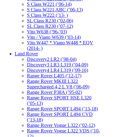
S Class W221 (’06-14)
S Class W221 ABC (’06-13)
S Class W222 (’13- )
SL Class R230 (’02-06)
SL Class R230 (’07-12)
Vito W638 (’96-’03)
Vito / Viano W639 (’03-14)
Vito W447 * Viano W448 * EQV
(2014- )
Land Rover
Discovery2 LR2 (’98-04)
Discovery3 LR3 L319 (’04-09)
Discovery4 LR4 L319 (’09-16)
Range Rover L405 (’12-17)
Range Rover MKIII L322
Supercharged 4,2 L V8 (’06-09)
Range Rover P38A (’95-02)
Range Rover SPORT HSE L320
(’05-13)
Range Rover SPORT L494 (’13-18)
Range Rover SPORT L494 CVD
(’13-18)
Range Rover Vogue L322 (’02-12)
Range Rover Vogue L322 VDS (’10-
12)