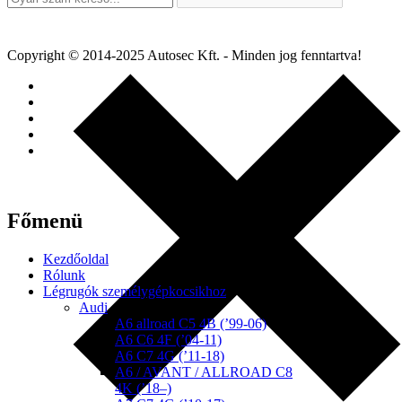
Copyright © 2014-2025 Autosec Kft. - Minden jog fenntartva!
Főmenü
Kezdőoldal
Rólunk
Légrugók személygépkocsikhoz
Audi
A6 allroad C5 4B (’99-06)
A6 C6 4F (’04-11)
A6 C7 4G (’11-18)
A6 / AVANT / ALLROAD C8
4K (’18–)