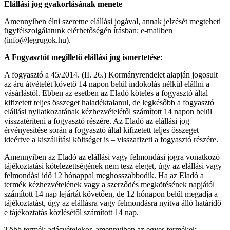
Elállási jog gyakorlásának menete
Amennyiben élni szeretne elállási jogával, annak jelzését megteheti
ügyfélszolgálatunk elérhetőségén írásban: e-mailben
(info@legrugok.hu).
A Fogyasztót megillető elállási jog ismertetése:
A fogyasztó a 45/2014. (II. 26.) Kormányrendelet alapján jogosult
az áru átvételét követő 14 napon belül indokolás nélkül elállni a
vásárlástól. Ebben az esetben az Eladó köteles a fogyasztó által
kifizetett teljes összeget haladéktalanul, de legkésőbb a fogyasztó
elállási nyilatkozatának kézhezvételétől számított 14 napon belül
visszatéríteni a fogyasztó részére. Az Eladó az elállási jog
érvényesítése során a fogyasztó által kifizetett teljes összeget –
ideértve a kiszállítási költséget is – visszafizeti a fogyasztó részére.
Amennyiben az Eladó az elállási vagy felmondási jogra vonatkozó
tájékoztatási kötelezettségének nem tesz eleget, úgy az elállási vagy
felmondási idő 12 hónappal meghosszabbodik. Ha az Eladó a
termék kézhezvételének vagy a szerződés megkötésének napjától
számított 14 nap lejártát követően, de 12 hónapon belül megadja a
tájékoztatást, úgy az elállásra vagy felmondásra nyitva álló határidő
e tájékoztatás közlésétől számított 14 nap.
Több termék adásvételekor, amennyiben az egyes termékek