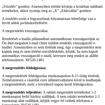
„Frissítés” gombot. Amennyiben törölni kívánja a kosárban található
termékeket, akkor nyomja meg az „X” „Eltávolítás” gombot.
A rendelés során a fogyasztónak folyamatosan lehetősége van a
bevitt adtok javítására/törlésére.
A megrendelés visszaigazolása:
Rendelését a leadás pillanatában automatikusan visszaigazoljuk az
Ön által megadott e-mail címre küldött rendelés visszaigazoló e-
maillel. Amennyiben ez nem történik meg, úgy a megrendelést nem
kaptuk meg és nem történt szerződéskötés, kérjük, ha nem kapott
automatikus visszaigazoló e-mailt, keressen meg minket az alábbi
telefonszámon: 30/520-1481.
A megrendelés feldolgozása:
A megrendelések feldolgozása munkanapokon 8-15 óráig történik.
Természetesen a vásárlók ezen időintervallumon kívül is leadhatják
a megrendelését, mely a következő napon kerül feldolgozásra.
A megrendelés teljesítése:
A raktári megrendelt termékeket 1-2
munkanapon belül házhoz szállítjuk. A nem raktári termékeket 2-3
munkanap alatt szállítjuk, kérjük vegye fel velünk telefonon a
kapcsolatot: 30/520-1481.