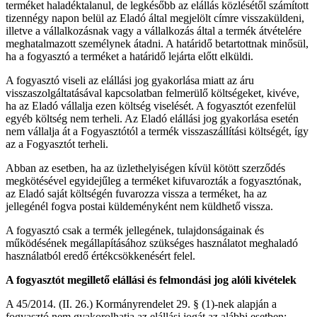
terméket haladéktalanul, de legkésőbb az elállás közlésétől számított
tizennégy napon belül az Eladó által megjelölt címre visszaküldeni,
illetve a vállalkozásnak vagy a vállalkozás által a termék átvételére
meghatalmazott személynek átadni. A határidő betartottnak minősül,
ha a fogyasztó a terméket a határidő lejárta előtt elküldi.
A fogyasztó viseli az elállási jog gyakorlása miatt az áru
visszaszolgáltatásával kapcsolatban felmerülő költségeket, kivéve,
ha az Eladó vállalja ezen költség viselését. A fogyasztót ezenfelül
egyéb költség nem terheli. Az Eladó elállási jog gyakorlása esetén
nem vállalja át a Fogyasztótól a termék visszaszállítási költségét, így
az a Fogyasztót terheli.
Abban az esetben, ha az üzlethelyiségen kívül kötött szerződés
megkötésével egyidejűleg a terméket kifuvarozták a fogyasztónak,
az Eladó saját költségén fuvarozza vissza a terméket, ha az
jellegénél fogva postai küldeményként nem küldhető vissza.
A fogyasztó csak a termék jellegének, tulajdonságainak és
működésének megállapításához szükséges használatot meghaladó
használatból eredő értékcsökkenésért felel.
A fogyasztót megillető elállási és felmondási jog alóli kivételek
A 45/2014. (II. 26.) Kormányrendelet 29. § (1)-nek alapján a
fogyasztó nem gyakorolhatja az elállási jogát az alábbi esetben: