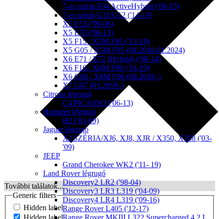
7-es széria F04 ActiveHybrid ('09-15)
7-es széria G11/G12 ('14-19)
X5 E53 ('99-06)
X5 E70 ('06-13)
X5 F15 / X5M F85 ('13-18)
X5 G05 / X5M F95 (08.2018-01.2024)
X6 E71 / E72 (Hybrid) ('08-14)
X6 F16 / X6M F86 ('14-19)
X6 G06 / X6M F96 (08.2019–)
X7 G07 (01.2019–)
Citroen légrugó
C4 PICASSO ('06-13)
Hummer légrugó
H2 ('03-09)
Jaguar légrugó
XJ SZÉRIA/XJ6, XJ8, XJR / X350, X358 ('03-
'09)
JEEP
Grand Cherokee WK2 ('11- 19)
Land Rover légrugó
Discovery2 LR2 ('98-04)
További találatok...
Discovery3 LR3 L319 ('04-09)
Generic filters
Discovery4 LR4 L319 ('09-16)
Hidden label
Range Rover L405 ('12-17)
Range Rover MKIII L322 Supercharged 4,2 L
Hidden label