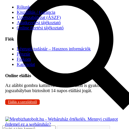
Rólunk
Kiszállítás / Garancia
Üzletszabályzat (ÁSZF)
Adatkezelési tájékoztató
Online fizetési tájékoztató
Fiók
Légrugó tudástár – Hasznos információk
Pénztár
Fiókom
Kapcsolat
Online elállás
Az alábbi gombra kattintva Ön online úton is gyakorolhatja a
jogszabályban biztosított 14 napos elállási jogát.
Elállás a szerződéstől