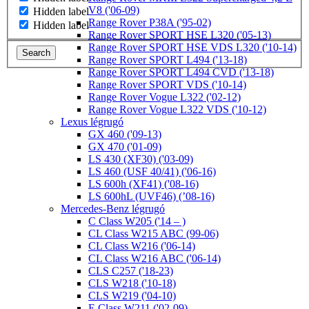
V8 ('06-09)
Hidden label
Range Rover P38A ('95-02)
Hidden label
Range Rover SPORT HSE L320 ('05-13)
Range Rover SPORT HSE VDS L320 ('10-14)
Search
Range Rover SPORT L494 ('13-18)
Range Rover SPORT L494 CVD ('13-18)
Range Rover SPORT VDS ('10-14)
Range Rover Vogue L322 ('02-12)
Range Rover Vogue L322 VDS ('10-12)
Lexus légrugó
GX 460 ('09-13)
GX 470 ('01-09)
LS 430 (XF30) ('03-09)
LS 460 (USF 40/41) ('06-16)
LS 600h (XF41) ('08-16)
LS 600hL (UVF46) (’08-16)
Mercedes-Benz légrugó
C Class W205 ('14 – )
CL Class W215 ABC (99-06)
CL Class W216 ('06-14)
CL Class W216 ABC ('06-14)
CLS C257 ('18-23)
CLS W218 ('10-18)
CLS W219 ('04-10)
E Class W211 ('02-09)