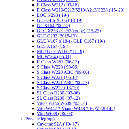
E Class W212 ('09-16)
E Class W213/C213/S213/A213/C238 ('16- 23)
EQC N293 ('19-)
GL / GLS X166 ('13-19)
GL X164 ('06-12)
GLC X253 / C253(coupé) ('15-22)
GLE C292 (2015-19)
GLE V167 (('18-) / GLE C167 ('19-)
GLS X167 ('19-)
ML / GLE W166 ('11-19)
ML W164 ('05-11)
R Class W251 ('06-13)
S Class W220 ('98-06)
S Class W220 ABC ('99-06)
S Class W221 ('06-14)
S Class W221 ABC ('06-13)
S Class W222 ('13-'20)
SL Class R230 ('02-06)
SL Class R230 ('07-12)
Vito / Viano W639 ('03-14)
Vito W447 * Viano W448 * EQV (2014- )
Vito W638 ('96-'03)
Porsche légrugó
Cayenne 92A ('10- 17)