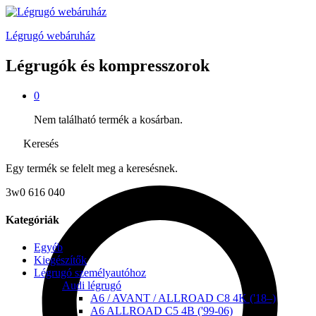
Légrugó webáruház
Légrugók és kompresszorok
0
Nem található termék a kosárban.
Keresés
Egy termék se felelt meg a keresésnek.
3w0 616 040
Kategóriák
Egyéb
Kiegészítők
Légrugó személyautóhoz
Audi légrugó
A6 / AVANT / ALLROAD C8 4K ('18–)
A6 ALLROAD C5 4B ('99-06)