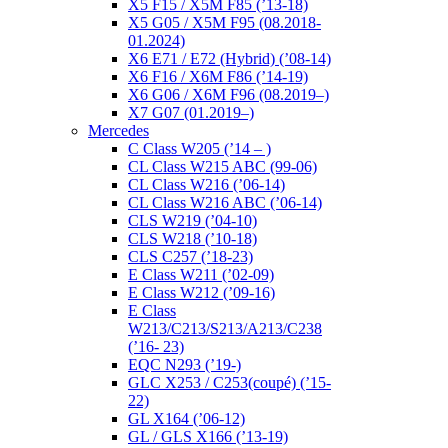
X5 F15 / X5M F85 (’13-18)
X5 G05 / X5M F95 (08.2018-
01.2024)
X6 E71 / E72 (Hybrid) (’08-14)
X6 F16 / X6M F86 (’14-19)
X6 G06 / X6M F96 (08.2019–)
X7 G07 (01.2019–)
Mercedes
C Class W205 (’14 – )
CL Class W215 ABC (99-06)
CL Class W216 (’06-14)
CL Class W216 ABC (’06-14)
CLS W219 (’04-10)
CLS W218 (’10-18)
CLS C257 (’18-23)
E Class W211 (’02-09)
E Class W212 (’09-16)
E Class
W213/C213/S213/A213/C238
(’16- 23)
EQC N293 (’19-)
GLC X253 / C253(coupé) (’15-
22)
GL X164 (’06-12)
GL / GLS X166 (’13-19)