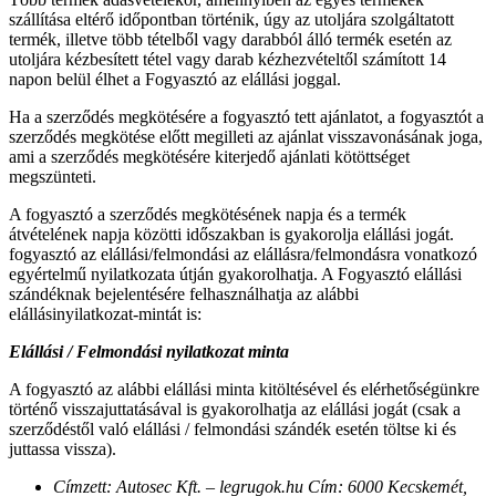
szállítása eltérő időpontban történik, úgy az utoljára szolgáltatott
termék, illetve több tételből vagy darabból álló termék esetén az
utoljára kézbesített tétel vagy darab kézhezvételtől számított 14
napon belül élhet a Fogyasztó az elállási joggal.
Ha a szerződés megkötésére a fogyasztó tett ajánlatot, a fogyasztót a
szerződés megkötése előtt megilleti az ajánlat visszavonásának joga,
ami a szerződés megkötésére kiterjedő ajánlati kötöttséget
megszünteti.
A fogyasztó a szerződés megkötésének napja és a termék
átvételének napja közötti időszakban is gyakorolja elállási jogát.
fogyasztó az elállási/felmondási az elállásra/felmondásra vonatkozó
egyértelmű nyilatkozata útján gyakorolhatja. A Fogyasztó elállási
szándéknak bejelentésére felhasználhatja az alábbi
elállásinyilatkozat-mintát is:
Elállási / Felmondási nyilatkozat minta
A fogyasztó az alábbi elállási minta kitöltésével és elérhetőségünkre
történő visszajuttatásával is gyakorolhatja az elállási jogát (csak a
szerződéstől való elállási / felmondási szándék esetén töltse ki és
juttassa vissza).
Címzett: Autosec Kft. – legrugok.hu Cím: 6000 Kecskemét,