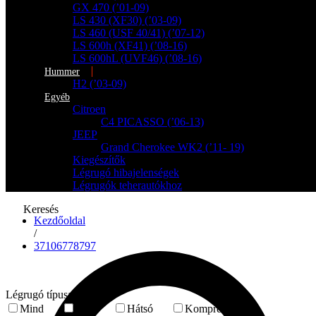
GX 470 (’01-09)
LS 430 (XF30) (’03-09)
LS 460 (USF 40/41) (’07-12)
LS 600h (XF41) (’08-16)
LS 600hL (UVF46) (’08-16)
Hummer
H2 (’03-09)
Egyéb
Citroen
C4 PICASSO (’06-13)
JEEP
Grand Cherokee WK2 (’11- 19)
Kiegészítők
Légrugó hibajelenségek
Légrugók teherautókhoz
Keresés
Kezdőoldal
/
37106778797
Légrugó típusa
Mind
Első
Hátsó
Kompresszor