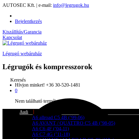
AUTOSEC Kft. | e-mail:
info@legrugok.hu
Bejelentkezés
Kiszállítás/Garancia
Kapcsolat
Légrugó webáruház
Légrugók és kompresszorok
Keresés
Hívjon minket!
+36 30-520-1481
0
Nem található termék a kosárban.
Audi
A6 allroad C5 4B (’99-06)
A6 AVANT / QUATTRO C5 4B (’98-05)
A6 C6 4F (’04-11)
A6 C7 4G (’11-18)