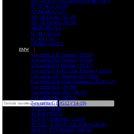
A6 / AVANT / ALLROAD C8 4K (’18–)
A7 C7 4G (’10-17)
A7 4K/4KA (’17–)
A8 / S8 D3 4E (’02-10)
A8 / S8 D4 4H (’10-18)
A8 D5 4N (’17- )
Q7 4L (’05-15)
Q7 4M (’16- )
Q8 4M (’18-’23)
BMW
5-ös széria E39 Touring (’95-03)
5-ös széria E61 Touring (’03-10)
5-ös széria F11 Touring (’10-17)
5-ös széria GT F07 Gran Turismo (’10-17)
5-ös széria G31 Touring 2017-2024
6-os széria G32 Gran Tourismo GT 2017-23
7-es széria E65 (’01-08)
7-es széria F01 / F02 (’09-15)
7-es széria F04 (’09-15)
7-es széria G11/G12 (’14-19)
X5 E53 (’99-06)
X5 E70 (’06-13)
X5 F15 / X5M F85 (’13-18)
X5 G05 / X5M F95 (08.2018-01.2024)
X6 E71 / E72 (Hybrid) (’08-14)