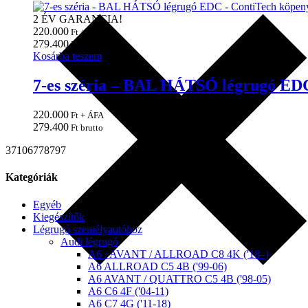
2 ÉV GARANCIA!
220.000
Ft + ÁFA
279.400
Ft brutto
Kosárba teszem
7-es széria – BAL HÁTSÓ légrugó ED
220.000
Ft + ÁFA
279.400
Ft brutto
37106778797
Kategóriák
Egyéb
Kiegészítők
Légrugó személyautóhoz
Audi légrugó
A6 / AVANT / ALLROAD C8 4K ('18–)
A6 ALLROAD C5 4B ('99-06)
A6 AVANT / QUATTRO C5 4B ('98-05)
A6 C6 4F ('04-11)
A6 C7 4G ('11-18)