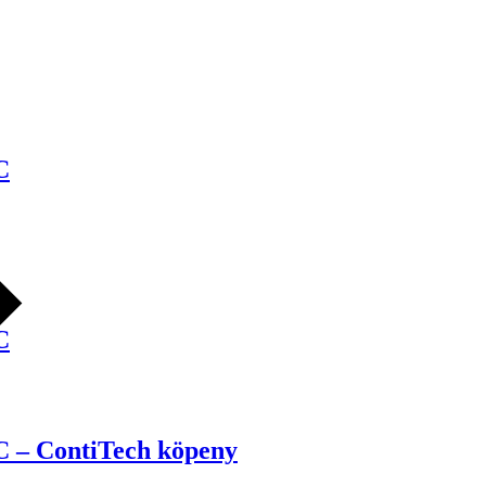
C
C
C – ContiTech köpeny