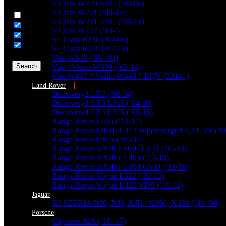
Generic filters
S Class W220 ABC (’99-06)
S Class W221 (’06-14)
Hidden label
S Class W221 ABC (’06-13)
Hidden label
S Class W222 (’13- )
Hidden label
SL Class R230 (’02-06)
Hidden label
SL Class R230 (’07-12)
Vito W638 (’96-’03)
Search
Vito / Viano W639 (’03-14)
Vito W447 * Viano W448 * EQV (2014- )
Land Rover
Discovery2 LR2 (’98-04)
Discovery3 LR3 L319 (’04-09)
Discovery4 LR4 L319 (’09-16)
Range Rover L405 (’12-17)
Range Rover MKIII L322 Supercharged 4,2 L V8 (’0
Range Rover P38A (’95-02)
Range Rover SPORT HSE L320 (’05-13)
Range Rover SPORT L494 (’13-18)
Range Rover SPORT L494 CVD (’13-18)
Range Rover Vogue L322 (’02-12)
Range Rover Vogue L322 VDS (’10-12)
Jaguar
XJ SZÉRIA/XJ6, XJ8, XJR / X350, X358 (’03-’09)
Porsche
Cayenne 92A (’10- 17)