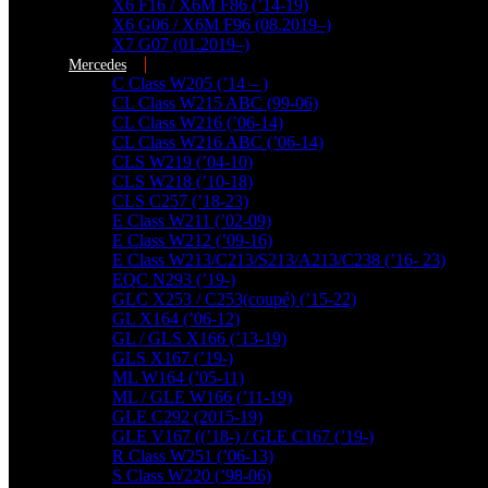
X6 F16 / X6M F86 (’14-19)
X6 G06 / X6M F96 (08.2019–)
X7 G07 (01.2019–)
Mercedes
C Class W205 (’14 – )
CL Class W215 ABC (99-06)
CL Class W216 (’06-14)
CL Class W216 ABC (’06-14)
CLS W219 (’04-10)
CLS W218 (’10-18)
CLS C257 (’18-23)
E Class W211 (’02-09)
E Class W212 (’09-16)
E Class W213/C213/S213/A213/C238 (’16- 23)
EQC N293 (’19-)
GLC X253 / C253(coupé) (’15-22)
GL X164 (’06-12)
GL / GLS X166 (’13-19)
GLS X167 (’19-)
ML W164 (’05-11)
ML / GLE W166 (’11-19)
GLE C292 (2015-19)
GLE V167 ((’18-) / GLE C167 (’19-)
R Class W251 (’06-13)
További találatok...
S Class W220 (’98-06)