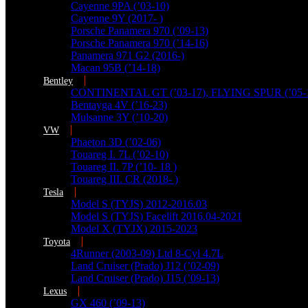
Cayenne 9PA (’03-10)
Cayenne 9Y (2017- )
Porsche Panamera 970 (’09-13)
Porsche Panamera 970 (’14-16)
Panamera 971 G2 (2016-)
Macan 95B (’14-18)
Bentley
CONTINENTAL GT (’03-17), FLYING SPUR (’05-
Bentayga 4V (’16-23)
Mulsanne 3Y (’10-20)
VW
Phaeton 3D (’02-06)
Touareg I. 7L (’02-10)
Touareg II. 7P (’10- 18 )
Touareg III. CR (2018- )
Tesla
Model S (TYJS) 2012-2016.03
Model S (TYJS) Facelift 2016.04-2021
Model X (TYJX) 2015-2023
Toyota
4Runner (2003-09) Ltd 8-Cyl 4.7L
Land Cruiser (Prado) J12 (’02-09)
Land Cruiser (Prado) J15 (’09-13)
Lexus
GX 460 (’09-13)