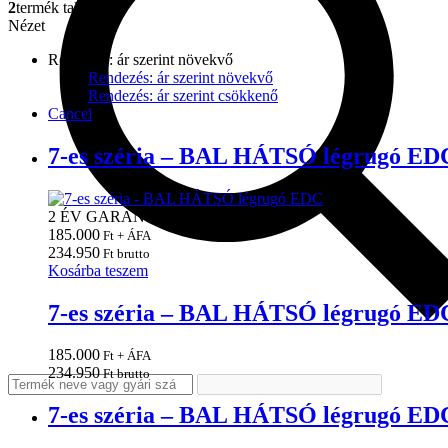
2
termék található
Nézet
Rendezés: ár szerint növekvő
Rendezés: ár szerint növekvő
Rendezés: ár szerint csökkenő
Cancel
7-es széria – BAL HÁTSÓ légrugó ED
2 ÉV GARANCIA!
185.000
Ft + ÁFA
234.950
Ft brutto
Kosárba teszem
7-es széria – BAL HÁTSÓ légrugó ED
185.000
Ft + ÁFA
234.950
Ft brutto
7-es széria – BAL HÁTSÓ légrugó ED