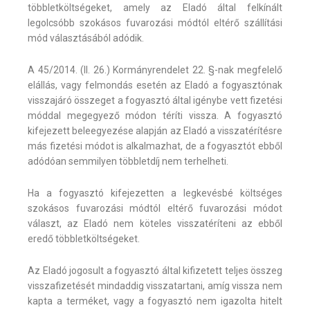
többletköltségeket, amely az Eladó által felkínált
legolcsóbb szokásos fuvarozási módtól eltérő szállítási
mód választásából adódik.
A 45/2014. (II. 26.) Kormányrendelet 22. §-nak megfelelő
elállás, vagy felmondás esetén az Eladó a fogyasztónak
visszajáró összeget a fogyasztó által igénybe vett fizetési
móddal megegyező módon téríti vissza. A fogyasztó
kifejezett beleegyezése alapján az Eladó a visszatérítésre
más fizetési módot is alkalmazhat, de a fogyasztót ebből
adódóan semmilyen többletdíj nem terhelheti.
Ha a fogyasztó kifejezetten a legkevésbé költséges
szokásos fuvarozási módtól eltérő fuvarozási módot
választ, az Eladó nem köteles visszatéríteni az ebből
eredő többletköltségeket.
Az Eladó jogosult a fogyasztó által kifizetett teljes összeg
visszafizetését mindaddig visszatartani, amíg vissza nem
kapta a terméket, vagy a fogyasztó nem igazolta hitelt