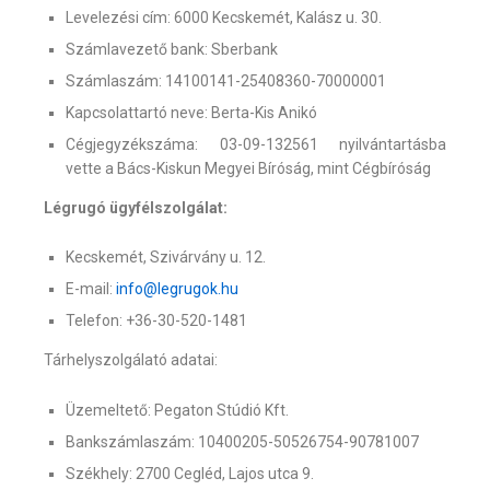
Levelezési cím: 6000 Kecskemét, Kalász u. 30.
Számlavezető bank: Sberbank
Számlaszám: 14100141-25408360-70000001
Kapcsolattartó neve: Berta-Kis Anikó
Cégjegyzékszáma: 03-09-132561 nyilvántartásba
vette a Bács-Kiskun Megyei Bíróság, mint Cégbíróság
Légrugó ügyfélszolgálat:
Kecskemét, Szivárvány u. 12.
E-mail:
info@legrugok.hu
Telefon: +36-30-520-1481
Tárhelyszolgálató adatai:
Üzemeltető: Pegaton Stúdió Kft.
Bankszámlaszám: 10400205-50526754-90781007
Székhely: 2700 Cegléd, Lajos utca 9.