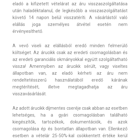
eladó a kifizetett vételárat az áru visszaszolgáltatása
után haladéktalanul, de legkésőbb a visszaszolgáltatást
követő 14 napon belül visszatéríti. A vásárlástól való
elállás joga személyes átvétel esetén nem
érvényesíthető.
A vevő viseli az elállásból eredő minden felmerülő
költséget. Az árucikk csak az eredeti csomagolásban és
az eredeti garanciális okmányokkal együtt szolgáltatható
vissza! Amennyiben az árucikk sérült, vagy viseltes
állapotban van, az eladó kérheti az áru nem
rendeltetésszerű használatából eredő kárának
megtérítését, illetve megtagadhatja az áru
visszavásárlását.
Az adott árucikk díjmentes cseréje csak abban az esetben
lehetséges, ha a gyári csomagolásban található
kiegészítők, tartozékok, dokumentációk, és azok
csomagolása ép és bontatlan állapotban van. Ellenkező
esetben a vételár 25-50%-kal csökkentett értéke kerül