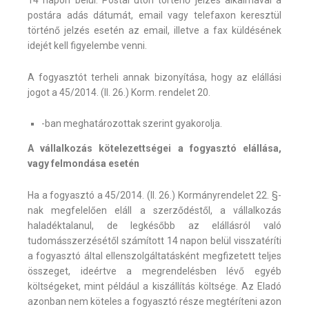
postára adás dátumát, email vagy telefaxon keresztül
történő jelzés esetén az email, illetve a fax küldésének
idejét kell figyelembe venni.
A fogyasztót terheli annak bizonyítása, hogy az elállási
jogot a 45/2014. (II. 26.) Korm. rendelet 20.
-ban meghatározottak szerint gyakorolja.
A vállalkozás kötelezettségei a fogyasztó elállása,
vagy felmondása esetén
Ha a fogyasztó a 45/2014. (II. 26.) Kormányrendelet 22. §-
nak megfelelően eláll a szerződéstől, a vállalkozás
haladéktalanul, de legkésőbb az elállásról való
tudomásszerzésétől számított 14 napon belül visszatéríti
a fogyasztó által ellenszolgáltatásként megfizetett teljes
összeget, ideértve a megrendelésben lévő egyéb
költségeket, mint például a kiszállítás költsége. Az Eladó
azonban nem köteles a fogyasztó része megtéríteni azon