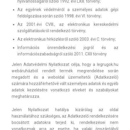
nyilvánosságáról szóló 1992. évi LXIII. törvény;
Az egyének védelméről a személyes adatok gépi
feldolgozása során szóló 1998. évi VI. törvény;
Az 2001.évi CVIII., az elektronikus kereskedelmi
szolgáltatásokról rendelkező törvény;
Az elektronikus hírközlésről szóló 2003. évi C. törvény;
Információs önrendelkezési jogról és az
információszabadságról szóló 2011. CXII törvény
Jelen Adatvédelmi Nyilatkozat célja, hogy a legrugok.hu
webáruházból rendelt termék megrendelése során
megadott és a weboldal üzemeltetői (Adatkezelő)
számára hozzáférhetővé vált személyes adatok és egyéb
adatok kezelésére vonatkozó elveket és szabályokat
meghatározza.
Jelen Nyilatkozat hatálya kizárólag az oldal
használatához szükséges, az Adatkezelő rendelkezésére
bocsátott adatokra terjed ki, rendelkezései nem
vonatkoznak arra az esetre, ha valaki önszántából