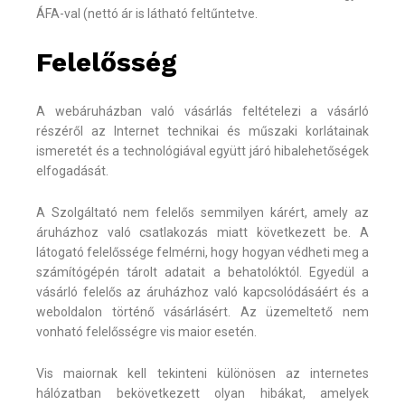
ÁFA-val (nettó ár is látható feltűntetve.
Felelősség
A webáruházban való vásárlás feltételezi a vásárló
részéről az Internet technikai és műszaki korlátainak
ismeretét és a technológiával együtt járó hibalehetőségek
elfogadását.
A Szolgáltató nem felelős semmilyen kárért, amely az
áruházhoz való csatlakozás miatt következett be. A
látogató felelőssége felmérni, hogy hogyan védheti meg a
számítógépén tárolt adatait a behatolóktól. Egyedül a
vásárló felelős az áruházhoz való kapcsolódásáért és a
weboldalon történő vásárlásért. Az üzemeltető nem
vonható felelősségre vis maior esetén.
Vis maiornak kell tekinteni különösen az internetes
hálózatban bekövetkezett olyan hibákat, amelyek