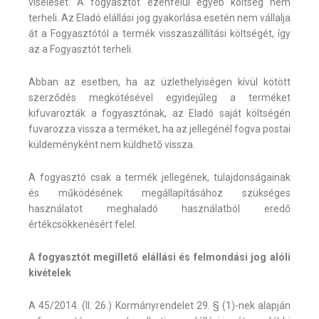
viselését. A fogyasztót ezenfelül egyéb költség nem
terheli. Az Eladó elállási jog gyakorlása esetén nem vállalja
át a Fogyasztótól a termék visszaszállítási költségét, így
az a Fogyasztót terheli.
Abban az esetben, ha az üzlethelyiségen kívül kötött
szerződés megkötésével egyidejűleg a terméket
kifuvarozták a fogyasztónak, az Eladó saját költségén
fuvarozza vissza a terméket, ha az jellegénél fogva postai
küldeményként nem küldhető vissza.
A fogyasztó csak a termék jellegének, tulajdonságainak
és működésének megállapításához szükséges
használatot meghaladó használatból eredő
értékcsökkenésért felel.
A fogyasztót megillető elállási és felmondási jog alóli
kivételek
A 45/2014. (II. 26.) Kormányrendelet 29. § (1)-nek alapján