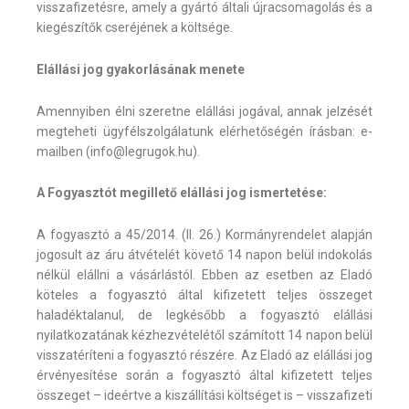
visszafizetésre, amely a gyártó általi újracsomagolás és a
kiegészítők cseréjének a költsége.
Elállási jog gyakorlásának menete
Amennyiben élni szeretne elállási jogával, annak jelzését
megteheti ügyfélszolgálatunk elérhetőségén írásban: e-
mailben (info@legrugok.hu).
A Fogyasztót megillető elállási jog ismertetése:
A fogyasztó a 45/2014. (II. 26.) Kormányrendelet alapján
jogosult az áru átvételét követő 14 napon belül indokolás
nélkül elállni a vásárlástól. Ebben az esetben az Eladó
köteles a fogyasztó által kifizetett teljes összeget
haladéktalanul, de legkésőbb a fogyasztó elállási
nyilatkozatának kézhezvételétől számított 14 napon belül
visszatéríteni a fogyasztó részére. Az Eladó az elállási jog
érvényesítése során a fogyasztó által kifizetett teljes
összeget – ideértve a kiszállítási költséget is – visszafizeti