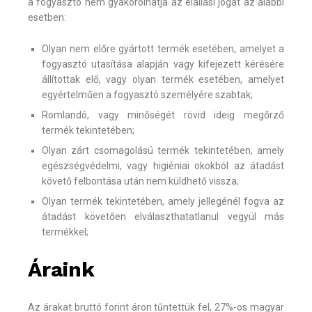
a fogyasztó nem gyakorolhatja az elállási jogát az alábbi
esetben:
Olyan nem előre gyártott termék esetében, amelyet a
fogyasztó utasítása alapján vagy kifejezett kérésére
állítottak elő, vagy olyan termék esetében, amelyet
egyértelműen a fogyasztó személyére szabtak;
Romlandó, vagy minőségét rövid ideig megőrző
termék tekintetében;
Olyan zárt csomagolású termék tekintetében, amely
egészségvédelmi, vagy higiéniai okokból az átadást
követő felbontása után nem küldhető vissza;
Olyan termék tekintetében, amely jellegénél fogva az
átadást követően elválaszthatatlanul vegyül más
termékkel;
Áraink
Az árakat bruttó forint áron tűntettük fel, 27%-os magyar