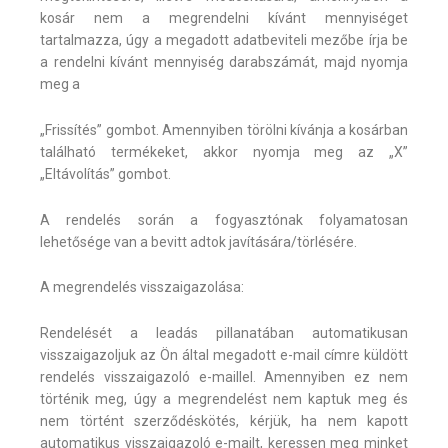
kosár nem a megrendelni kívánt mennyiséget
tartalmazza, úgy a megadott adatbeviteli mezőbe írja be
a rendelni kívánt mennyiség darabszámát, majd nyomja
meg a
„Frissítés” gombot. Amennyiben törölni kívánja a kosárban
található termékeket, akkor nyomja meg az „X”
„Eltávolítás” gombot.
A rendelés során a fogyasztónak folyamatosan
lehetősége van a bevitt adtok javítására/törlésére.
A megrendelés visszaigazolása:
Rendelését a leadás pillanatában automatikusan
visszaigazoljuk az Ön által megadott e-mail címre küldött
rendelés visszaigazoló e-maillel. Amennyiben ez nem
történik meg, úgy a megrendelést nem kaptuk meg és
nem történt szerződéskötés, kérjük, ha nem kapott
automatikus visszaigazoló e-mailt, keressen meg minket