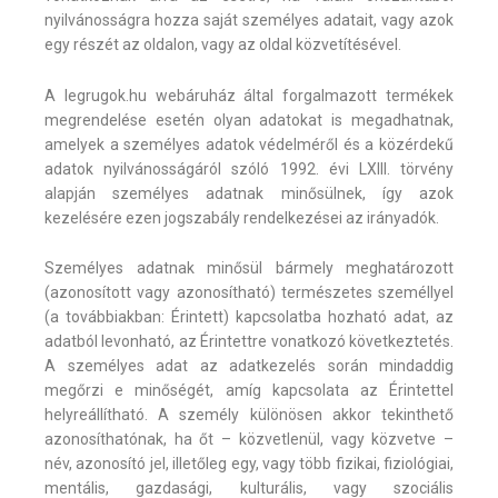
nyilvánosságra hozza saját személyes adatait, vagy azok
egy részét az oldalon, vagy az oldal közvetítésével.
A legrugok.hu webáruház által forgalmazott termékek
megrendelése esetén olyan adatokat is megadhatnak,
amelyek a személyes adatok védelméről és a közérdekű
adatok nyilvánosságáról szóló 1992. évi LXIII. törvény
alapján személyes adatnak minősülnek, így azok
kezelésére ezen jogszabály rendelkezései az irányadók.
Személyes adatnak minősül bármely meghatározott
(azonosított vagy azonosítható) természetes személlyel
(a továbbiakban: Érintett) kapcsolatba hozható adat, az
adatból levonható, az Érintettre vonatkozó következtetés.
A személyes adat az adatkezelés során mindaddig
megőrzi e minőségét, amíg kapcsolata az Érintettel
helyreállítható. A személy különösen akkor tekinthető
azonosíthatónak, ha őt – közvetlenül, vagy közvetve –
név, azonosító jel, illetőleg egy, vagy több fizikai, fiziológiai,
mentális, gazdasági, kulturális, vagy szociális