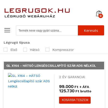
0
Keresés
Légrugó típusa
Első
Hátsó
Kompresszor
GL X164 – HÁTSÓ LENGÉSCSILLAPÍTÓ SZÁR ADS NÉLKÜL
2 ÉV GARANCIA!
99.000
Ft + ÁFA
125.730
Ft brutto
KOSÁRBA TESZEM