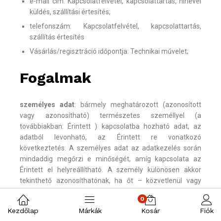
e-mail cím: Kapcsolatfelvétel, kapcsolattartás, hírlevél
küldés, szállítási értesítés;
telefonszám: Kapcsolatfelvétel, kapcsolattartás,
szállítás értesítés
Vásárlás/regisztráció időpontja: Technikai művelet;
Fogalmak
személyes adat
: bármely meghatározott (azonosított
vagy azonosítható) természetes személlyel (a
továbbiakban: Érintett ) kapcsolatba hozható adat, az
adatból levonható, az Érintett re vonatkozó
következtetés. A személyes adat az adatkezelés során
mindaddig megőrzi e minőségét, amíg kapcsolata az
Érintett el helyreállítható. A személy különösen akkor
tekinthető azonosíthatónak, ha őt – közvetlenül vagy
közvetve – név, azonosító jel, illetőleg egy vagy több,
0
fizikai, fiziológiai, mentális, gazdasági, kulturális vagy
Kezdőlap
Márkák
Kosár
Fiók
szociális azonosságára jellemző tényező alapján