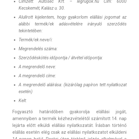
Címzett: Autosec Kft. – legrugok.hu Cím: 6000
Kecskemét, Kalász u. 30.
Alulírott kijelentem, hogy gyakorlom elállási jogomat az
alábbi termék/ek adásvételére irányuló szerződés
tekintetében:
Termék/ek neve/i:
Megrendelés száma:
Szerződéskötés időpontja / átvétel időpontja:
A megrendelő neve:
A megrendelő címe:
A megrendelő aláírása: (kizárólag papíron tett nyilatkozat
esetén)
Kelt:
Fogyasztó határidőben gyakorolja elállási jogát,
amennyiben a termék kézhezvételétől számított 14. nap
lejárta előtt elküldi elállási nyilatkozatát. Írásban történő
elállás esetén elég csak az elállási nyilatkozatot elküldeni
14 napon belül. Postai úton történő jelzés alkalmával a