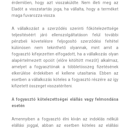
érdemlően, hogy azt visszaküldte. Nem illeti meg az
Eladót a visszatartás joga, ha vállalta, hogy a terméket
maga fuvarozza vissza.
A vállalkozást a szerződés szerinti főkötelezettsége
teljesítéséért járó ellenszolgáltatáson felül további
pénzbeli követelésre feljogosító szerződési feltétel
különösen nem tekinthető olyannak, mint amit a
fogyasztó kifejezetten elfogadott, ha a vállalkozás olyan
alapértelmezett opciót (előre kitöltött mezőt) alkalmaz,
amelyet a fogyasztónak a többletösszeg fizetésének
elkerülése érdekében el kellene utasítania. Ebben az
esetben a vállalkozás köteles a fogyasztó részére az így
kifizetett összeget visszatéríteni.
A fogyasztó kötelezettségei elállás vagy felmondása
esetén
Amennyiben a fogyasztó élni kíván az indoklás nélküli
elállási joggal, abban az esetben köteles az elállási