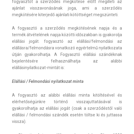
fogyasztót a szerződés megkötése előtt megilleti az
ajánlat visszavonásának joga, ami a szerződés
megkötésére kiterjedő ajánlati kötöttséget megszünteti.
A fogyasztó a szerződés megkötésének napja és a
termék átvételének napja közötti időszakban is gyakorolja
elállási jogát. fogyasztó az elállási/felmondási az
elállásra/felmondásra vonatkozó egyértelmű nyilatkozata
útján gyakorolhatja. A Fogyasztó elállási szándéknak
bejelentésére felhasználhatja az alábbi
elállásinyilatkozat-mintát is:
Elállási / Felmondási nyilatkozat minta
A fogyasztó az alábbi elállási minta kitöltésével és
elérhetőségünkre történő visszajuttatásával is
gyakorolhatja az elállási jogát (csak a szerződéstől való
elállási / felmondási szándék esetén töltse ki és juttassa
vissza).