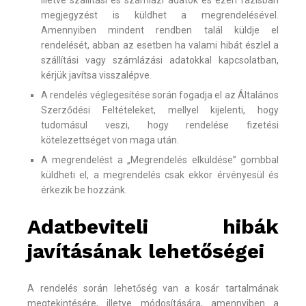
illetve szállítási és számlázi adatok és ezen fázisban
megjegyzést is küldhet a megrendelésével.
Amennyiben mindent rendben talál küldje el
rendelését, abban az esetben ha valami hibát észlel a
szállítási vagy számlázási adatokkal kapcsolatban,
kérjük javítsa visszalépve.
A rendelés véglegesítése során fogadja el az Általános
Szerződési Feltételeket, mellyel kijelenti, hogy
tudomásul veszi, hogy rendelése fizetési
kötelezettséget von maga után.
A megrendelést a „Megrendelés elküldése” gombbal
küldheti el, a megrendelés csak ekkor érvényesül és
érkezik be hozzánk.
Adatbeviteli hibák
javításának lehetőségei
A rendelés során lehetőség van a kosár tartalmának
megtekintésére, illetve módosítására, amennyiben a