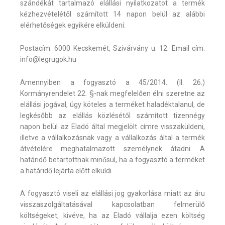
szándékát tartalmazó elállási nyilatkozatot a termék
kézhezvételétől számított 14 napon belül az alábbi
elérhetőségek egyikére elküldeni:
Postacím: 6000 Kecskemét, Szivárvány u. 12. Email cím:
info@legrugok.hu
Amennyiben a fogyasztó a 45/2014. (II. 26.)
Kormányrendelet 22. §-nak megfelelően élni szeretne az
elállási jogával, úgy köteles a terméket haladéktalanul, de
legkésőbb az elállás közlésétől számított tizennégy
napon belül az Eladó által megjelölt címre visszaküldeni,
illetve a vállalkozásnak vagy a vállalkozás által a termék
átvételére meghatalmazott személynek átadni. A
határidő betartottnak minősül, ha a fogyasztó a terméket
a határidő lejárta előtt elküldi.
A fogyasztó viseli az elállási jog gyakorlása miatt az áru
visszaszolgáltatásával kapcsolatban felmerülő
költségeket, kivéve, ha az Eladó vállalja ezen költség