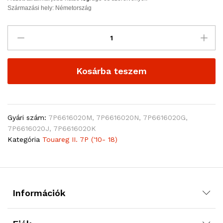
Származási hely: Németország
Kosárba teszem
Gyári szám:
7P6616020M, 7P6616020N, 7P6616020G,
7P6616020J, 7P6616020K
Kategória
Touareg II. 7P ('10- 18)
Információk