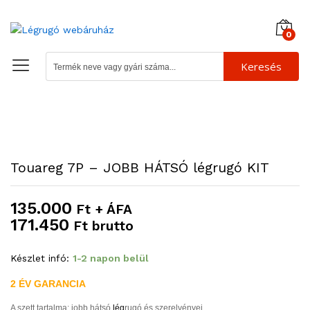
0
Keresés
Touareg 7P – JOBB HÁTSÓ légrugó KIT
135.000
Ft + ÁFA
171.450
Ft brutto
Készlet infó:
1-2 napon belül
2 ÉV GARANCIA
A szett tartalma: jobb hátsó
lég
rugó és szerelvényei.