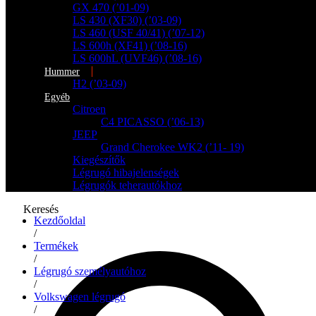
GX 470 (’01-09)
LS 430 (XF30) (’03-09)
LS 460 (USF 40/41) (’07-12)
LS 600h (XF41) (’08-16)
LS 600hL (UVF46) (’08-16)
Hummer
H2 (’03-09)
Egyéb
Citroen
C4 PICASSO (’06-13)
JEEP
Grand Cherokee WK2 (’11- 19)
Kiegészítők
Légrugó hibajelenségek
Légrugók teherautókhoz
Keresés
Kezdőoldal
/
Termékek
/
Légrugó személyautóhoz
/
Volkswagen légrugó
/