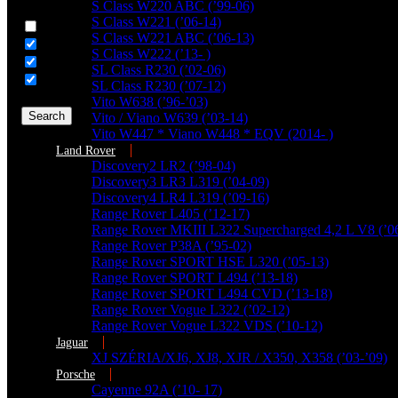
Generic filters
S Class W220 ABC (’99-06)
S Class W221 (’06-14)
Hidden label
S Class W221 ABC (’06-13)
Hidden label
S Class W222 (’13- )
Hidden label
SL Class R230 (’02-06)
Hidden label
SL Class R230 (’07-12)
Vito W638 (’96-’03)
Search
Vito / Viano W639 (’03-14)
Vito W447 * Viano W448 * EQV (2014- )
Land Rover
Discovery2 LR2 (’98-04)
Discovery3 LR3 L319 (’04-09)
Discovery4 LR4 L319 (’09-16)
Range Rover L405 (’12-17)
Range Rover MKIII L322 Supercharged 4,2 L V8 (’0
Range Rover P38A (’95-02)
Range Rover SPORT HSE L320 (’05-13)
Range Rover SPORT L494 (’13-18)
Range Rover SPORT L494 CVD (’13-18)
Range Rover Vogue L322 (’02-12)
Range Rover Vogue L322 VDS (’10-12)
Jaguar
XJ SZÉRIA/XJ6, XJ8, XJR / X350, X358 (’03-’09)
Porsche
Cayenne 92A (’10- 17)