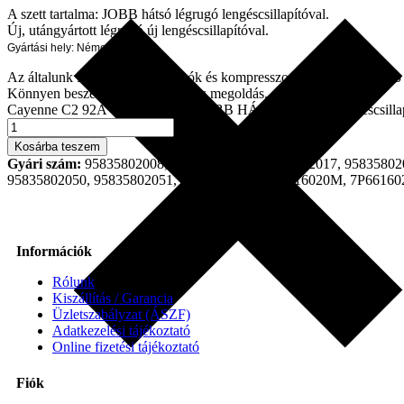
A szett tartalma: JOBB
hátsó
légrugó lengéscsillapítóval.
Új, utángyártott légrugó új lengéscsillapítóval.
Gyártási hely: Németország
Az általunk forgalmazott légrugók és kompresszorok a legkorszerűbb 
Könnyen beszerelhető, gazdaságos megoldás.
Cayenne C2 92A * Touareg 7P - JOBB HÁTSÓ légrugó lengéscsillap
Kosárba teszem
Gyári szám:
95835802008, 95835802018, 95835802017, 95835802
95835802050, 95835802051, 7P6616020N, 7P6616020M, 7P6616
Információk
Rólunk
Kiszállítás / Garancia
Üzletszabályzat (ÁSZF)
Adatkezelési tájékoztató
Online fizetési tájékoztató
Fiók