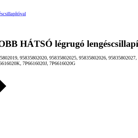
sillapítóval
OBB HÁTSÓ légrugó lengéscsillapí
5802019, 95835802020, 95835802025, 95835802026, 95835802027,
6616020K, 7P6616020J, 7P6616020G