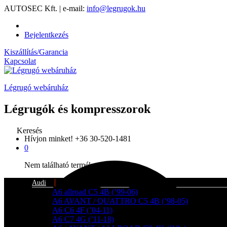
AUTOSEC Kft. | e-mail:
info@legrugok.hu
Bejelentkezés
Kiszállítás/Garancia
Kapcsolat
Légrugó webáruház
Légrugók és kompresszorok
Keresés
Hívjon minket!
+36 30-520-1481
0
Nem található termék a kosárban.
Audi
A6 allroad C5 4B (’99-06)
A6 AVANT / QUATTRO C5 4B (’98-05)
A6 C6 4F (’04-11)
A6 C7 4G (’11-18)