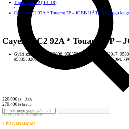
Touareg II. 7P ('10- 18)
/
Cayenne C2 92A * Touareg 7P – JOBB HÁTSÓ légrugó lengésc
Cayenne C2 92A * Touareg 7P – J
Gyári szám:
95835802008, 95835802018, 95835802017, 9583
95835802050, 95835802051, 7P6616020N, 7P6616020M, 7P
220.000
Ft + ÁFA
279.400
Ft brutto
Készlet infó:
Raktáron
2 ÉV GARANCIA!