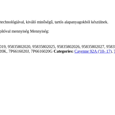
technológiával, kiváló minőségű, tartós alapanyagokból készülnek.
ítóval mennyiség
Mennyiség:
019, 95835802020, 95835802025, 95835802026, 95835802027, 9583
020K, 7P6616020J, 7P6616020G
Categories:
Cayenne 92A ('10- 17)
,