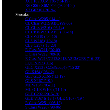
X6 F16 / X6M F86 (’14-19)
X6 G06 / X6M F96 (08.2019–)
X7 G07 (01.2019–)
Mercedes
C Class W205 (’14 – )
CL Class W215 ABC (99-06)
CL Class W216 (’06-14)
CL Class W216 ABC (’06-14)
CLS W219 (’04-10)
CLS W218 (’10-18)
CLS C257 (’18-23)
E Class W211 (’02-09)
E Class W212 (’09-16)
E Class W213/C213/S213/A213/C238 (’16- 23)
EQC N293 (’19-)
GLC X253 / C253(coupé) (’15-22)
GL X164 (’06-12)
GL / GLS X166 (’13-19)
GLS X167 (’19-)
ML W164 (’05-11)
ML / GLE W166 (’11-19)
GLE C292 (2015-19)
GLE V167 ((’18-) / GLE C167 (’19-)
R Class W251 (’06-13)
További találatok...
S Class W220 (’98-06)