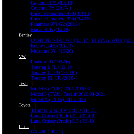
Cayenne 9PA (’03-10)
Cayenne 9Y (2017- )
Porsche Panamera 970 (’09-13)
Porsche Panamera 970 (’14-16)
Panamera 971 G2 (2016-)
Macan 95B (’14-18)
Bentley
CONTINENTAL GT (’03-17), FLYING SPUR (’05-
Bentayga 4V (’16-23)
Mulsanne 3Y (’10-20)
VW
Phaeton 3D (’02-06)
Touareg I. 7L (’02-10)
Touareg II. 7P (’10- 18 )
Touareg III. CR (2018- )
Tesla
Model S (TYJS) 2012-2016.03
Model S (TYJS) Facelift 2016.04-2021
Model X (TYJX) 2015-2023
Toyota
4Runner (2003-09) Ltd 8-Cyl 4.7L
Land Cruiser (Prado) J12 (’02-09)
Land Cruiser (Prado) J15 (’09-13)
Lexus
GX 460 (’09-13)