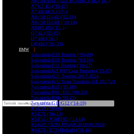
A6 / AVANT / ALLROAD C8 4K (’18–)
A7 C7 4G (’10-17)
A7 4K/4KA (’17–)
A8 / S8 D3 4E (’02-10)
A8 / S8 D4 4H (’10-18)
A8 D5 4N (’17- )
Q7 4L (’05-15)
Q7 4M (’16- )
Q8 4M (’18-’23)
BMW
5-ös széria E39 Touring (’95-03)
5-ös széria E61 Touring (’03-10)
5-ös széria F11 Touring (’10-17)
5-ös széria GT F07 Gran Turismo (’10-17)
5-ös széria G31 Touring 2017-2024
6-os széria G32 Gran Tourismo GT 2017-23
7-es széria E65 (’01-08)
7-es széria F01 / F02 (’09-15)
7-es széria F04 (’09-15)
7-es széria G11/G12 (’14-19)
X5 E53 (’99-06)
X5 E70 (’06-13)
X5 F15 / X5M F85 (’13-18)
X5 G05 / X5M F95 (08.2018-01.2024)
X6 E71 / E72 (Hybrid) (’08-14)