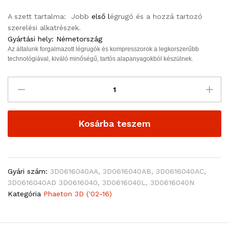
A szett tartalma: Jobb
első l
égrugó és a hozzá tartozó
szerelési alkatrészek.
Gyártási hely: Németország
Az általunk forgalmazott légrugók és kompresszorok a legkorszerűbb
technológiával, kiváló minőségű, tartós alapanyagokból készülnek.
Kosárba teszem
Gyári szám:
3D0616040AA, 3D0616040AB, 3D0616040AC,
3D0616040AD 3D0616040, 3D0616040L, 3D0616040N
Kategória
Phaeton 3D ('02-16)