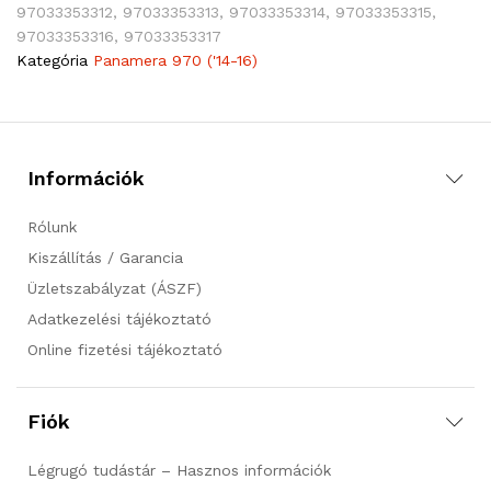
97033353312, 97033353313, 97033353314, 97033353315,
97033353316, 97033353317
Kategória
Panamera 970 ('14-16)
Információk
Rólunk
Kiszállítás / Garancia
Üzletszabályzat (ÁSZF)
Adatkezelési tájékoztató
Online fizetési tájékoztató
Fiók
Légrugó tudástár – Hasznos információk