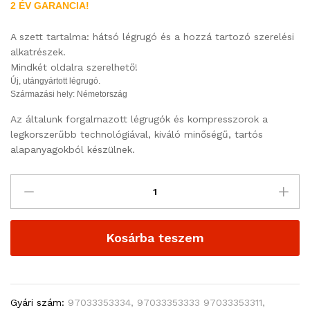
2 ÉV GARANCIA!
A szett tartalma: hátsó légrugó és a hozzá tartozó szerelési
alkatrészek.
Mindkét oldalra szerelhető!
Új, utángyártott légrugó.
Származási hely: Németország
Az általunk forgalmazott légrugók és kompresszorok a
legkorszerűbb technológiával, kiváló minőségű, tartós
alapanyagokból készülnek.
Kosárba teszem
Gyári szám:
97033353334, 97033353333 97033353311,