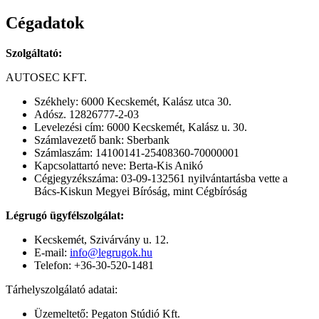
Cégadatok
Szolgáltató:
AUTOSEC KFT.
Székhely: 6000 Kecskemét, Kalász utca 30.
Adósz. 12826777-2-03
Levelezési cím: 6000 Kecskemét, Kalász u. 30.
Számlavezető bank: Sberbank
Számlaszám: 14100141-25408360-70000001
Kapcsolattartó neve: Berta-Kis Anikó
Cégjegyzékszáma: 03-09-132561 nyilvántartásba vette a
Bács-Kiskun Megyei Bíróság, mint Cégbíróság
Légrugó ügyfélszolgálat:
Kecskemét, Szivárvány u. 12.
E-mail:
info@legrugok.hu
Telefon: +36-30-520-1481
Tárhelyszolgálató adatai:
Üzemeltető: Pegaton Stúdió Kft.