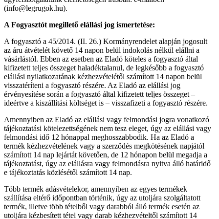
(info@legrugok.hu).
A Fogyasztót megillető elállási jog ismertetése:
A fogyasztó a 45/2014. (II. 26.) Kormányrendelet alapján jogosult
az áru átvételét követő 14 napon belül indokolás nélkül elállni a
vásárlástól. Ebben az esetben az Eladó köteles a fogyasztó által
kifizetett teljes összeget haladéktalanul, de legkésőbb a fogyasztó
elállási nyilatkozatának kézhezvételétől számított 14 napon belül
visszatéríteni a fogyasztó részére. Az Eladó az elállási jog
érvényesítése során a fogyasztó által kifizetett teljes összeget –
ideértve a kiszállítási költséget is – visszafizeti a fogyasztó részére.
Amennyiben az Eladó az elállási vagy felmondási jogra vonatkozó
tájékoztatási kötelezettségének nem tesz eleget, úgy az elállási vagy
felmondási idő 12 hónappal meghosszabbodik. Ha az Eladó a
termék kézhezvételének vagy a szerződés megkötésének napjától
számított 14 nap lejártát követően, de 12 hónapon belül megadja a
tájékoztatást, úgy az elállásra vagy felmondásra nyitva álló határidő
e tájékoztatás közlésétől számított 14 nap.
Több termék adásvételekor, amennyiben az egyes termékek
szállítása eltérő időpontban történik, úgy az utoljára szolgáltatott
termék, illetve több tételből vagy darabból álló termék esetén az
utoljára kézbesített tétel vagy darab kézhezvételtől számított 14