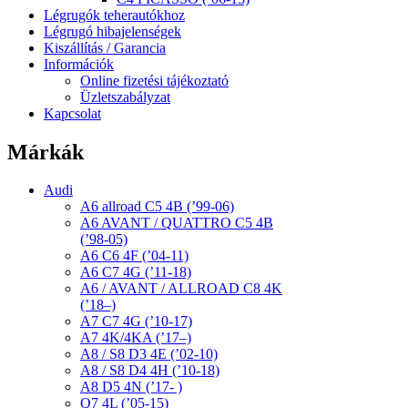
Légrugók teherautókhoz
Légrugó hibajelenségek
Kiszállítás / Garancia
Információk
Online fizetési tájékoztató
Üzletszabályzat
Kapcsolat
Márkák
Audi
A6 allroad C5 4B (’99-06)
A6 AVANT / QUATTRO C5 4B
(’98-05)
A6 C6 4F (’04-11)
A6 C7 4G (’11-18)
A6 / AVANT / ALLROAD C8 4K
(’18–)
A7 C7 4G (’10-17)
A7 4K/4KA (’17–)
A8 / S8 D3 4E (’02-10)
A8 / S8 D4 4H (’10-18)
A8 D5 4N (’17- )
Q7 4L (’05-15)