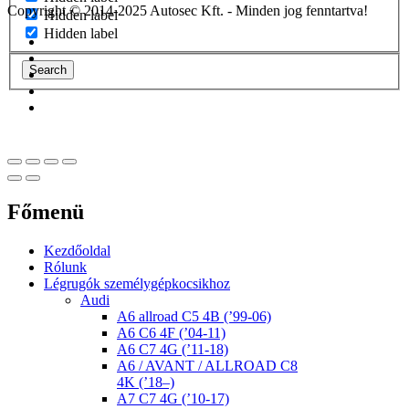
Copyright © 2014-2025 Autosec Kft. - Minden jog fenntartva!
Hidden label
Hidden label
Search
Főmenü
Kezdőoldal
Rólunk
Légrugók személygépkocsikhoz
Audi
A6 allroad C5 4B (’99-06)
A6 C6 4F (’04-11)
A6 C7 4G (’11-18)
A6 / AVANT / ALLROAD C8
4K (’18–)
A7 C7 4G (’10-17)