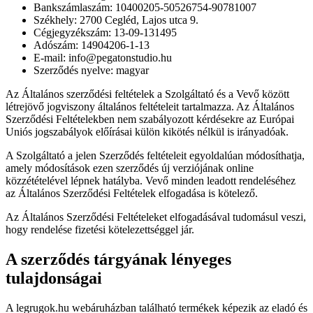
Bankszámlaszám: 10400205-50526754-90781007
Székhely: 2700 Cegléd, Lajos utca 9.
Cégjegyzékszám: 13-09-131495
Adószám: 14904206-1-13
E-mail: info@pegatonstudio.hu
Szerződés nyelve: magyar
Az Általános szerződési feltételek a Szolgáltató és a Vevő között
létrejövő jogviszony általános feltételeit tartalmazza. Az Általános
Szerződési Feltételekben nem szabályozott kérdésekre az Európai
Uniós jogszabályok előírásai külön kikötés nélkül is irányadóak.
A Szolgáltató a jelen Szerződés feltételeit egyoldalúan módosíthatja,
amely módosítások ezen szerződés új verziójának online
közzétételével lépnek hatályba. Vevő minden leadott rendeléséhez
az Általános Szerződési Feltételek elfogadása is kötelező.
Az Általános Szerződési Feltételeket elfogadásával tudomásul veszi,
hogy rendelése fizetési kötelezettséggel jár.
A szerződés tárgyának lényeges
tulajdonságai
A legrugok.hu webáruházban található termékek képezik az eladó és