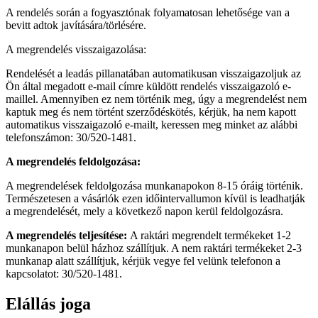
A rendelés során a fogyasztónak folyamatosan lehetősége van a
bevitt adtok javítására/törlésére.
A megrendelés visszaigazolása:
Rendelését a leadás pillanatában automatikusan visszaigazoljuk az
Ön által megadott e-mail címre küldött rendelés visszaigazoló e-
maillel. Amennyiben ez nem történik meg, úgy a megrendelést nem
kaptuk meg és nem történt szerződéskötés, kérjük, ha nem kapott
automatikus visszaigazoló e-mailt, keressen meg minket az alábbi
telefonszámon: 30/520-1481.
A megrendelés feldolgozása:
A megrendelések feldolgozása munkanapokon 8-15 óráig történik.
Természetesen a vásárlók ezen időintervallumon kívül is leadhatják
a megrendelését, mely a következő napon kerül feldolgozásra.
A megrendelés teljesítése:
A raktári megrendelt termékeket 1-2
munkanapon belül házhoz szállítjuk. A nem raktári termékeket 2-3
munkanap alatt szállítjuk, kérjük vegye fel velünk telefonon a
kapcsolatot: 30/520-1481.
Elállás joga