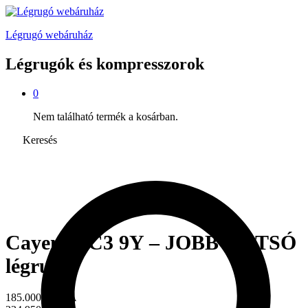
Légrugó webáruház
Légrugók és kompresszorok
0
Nem található termék a kosárban.
Keresés
Cayenne C3 9Y – JOBB HÁTSÓ
légrugó
185.000
Ft + ÁFA