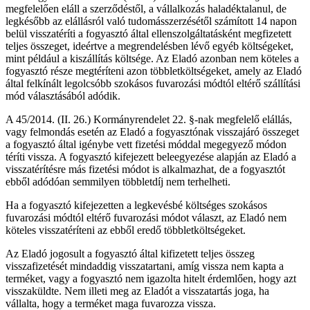
megfelelően eláll a szerződéstől, a vállalkozás haladéktalanul, de
legkésőbb az elállásról való tudomásszerzésétől számított 14 napon
belül visszatéríti a fogyasztó által ellenszolgáltatásként megfizetett
teljes összeget, ideértve a megrendelésben lévő egyéb költségeket,
mint például a kiszállítás költsége. Az Eladó azonban nem köteles a
fogyasztó része megtéríteni azon többletköltségeket, amely az Eladó
által felkínált legolcsóbb szokásos fuvarozási módtól eltérő szállítási
mód választásából adódik.
A 45/2014. (II. 26.) Kormányrendelet 22. §-nak megfelelő elállás,
vagy felmondás esetén az Eladó a fogyasztónak visszajáró összeget
a fogyasztó által igénybe vett fizetési móddal megegyező módon
téríti vissza. A fogyasztó kifejezett beleegyezése alapján az Eladó a
visszatérítésre más fizetési módot is alkalmazhat, de a fogyasztót
ebből adódóan semmilyen többletdíj nem terhelheti.
Ha a fogyasztó kifejezetten a legkevésbé költséges szokásos
fuvarozási módtól eltérő fuvarozási módot választ, az Eladó nem
köteles visszatéríteni az ebből eredő többletköltségeket.
Az Eladó jogosult a fogyasztó által kifizetett teljes összeg
visszafizetését mindaddig visszatartani, amíg vissza nem kapta a
terméket, vagy a fogyasztó nem igazolta hitelt érdemlően, hogy azt
visszaküldte. Nem illeti meg az Eladót a visszatartás joga, ha
vállalta, hogy a terméket maga fuvarozza vissza.