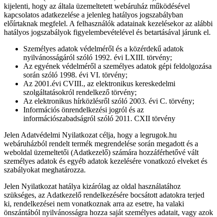
kijelenti, hogy az általa üzemeltetett webáruház működésével
kapcsolatos adatkezelése a jelenleg hatályos jogszabályban
előírtaknak megfelel. A felhasználók adatainak kezelésekor az alábbi
hatályos jogszabályok figyelembevételével és betartásával járunk el.
Személyes adatok védelméről és a közérdekű adatok
nyilvánosságáról szóló 1992. évi LXIII. törvény;
Az egyének védelméről a személyes adatok gépi feldolgozása
során szóló 1998. évi VI. törvény;
Az 2001.évi CVIII., az elektronikus kereskedelmi
szolgáltatásokról rendelkező törvény;
Az elektronikus hírközlésről szóló 2003. évi C. törvény;
Információs önrendelkezési jogról és az
információszabadságról szóló 2011. CXII törvény
Jelen Adatvédelmi Nyilatkozat célja, hogy a legrugok.hu
webáruházból rendelt termék megrendelése során megadott és a
weboldal üzemeltetői (Adatkezelő) számára hozzáférhetővé vált
személyes adatok és egyéb adatok kezelésére vonatkozó elveket és
szabályokat meghatározza.
Jelen Nyilatkozat hatálya kizárólag az oldal használatához
szükséges, az Adatkezelő rendelkezésére bocsátott adatokra terjed
ki, rendelkezései nem vonatkoznak arra az esetre, ha valaki
önszántából nyilvánosságra hozza saját személyes adatait, vagy azok