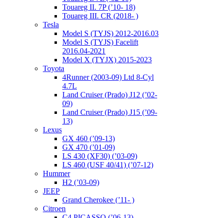
Touareg II. 7P (’10- 18)
Touareg III. CR (2018- )
Tesla
Model S (TYJS) 2012-2016.03
Model S (TYJS) Facelift
2016.04-2021
Model X (TYJX) 2015-2023
Toyota
4Runner (2003-09) Ltd 8-Cyl
4.7L
Land Cruiser (Prado) J12 (’02-
09)
Land Cruiser (Prado) J15 (’09-
13)
Lexus
GX 460 (’09-13)
GX 470 (’01-09)
LS 430 (XF30) (’03-09)
LS 460 (USF 40/41) (’07-12)
Hummer
H2 (’03-09)
JEEP
Grand Cherokee (’11- )
Citroen
C4 PICASSO (’06-13)