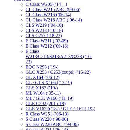
C Class W205 (’14 – )
CL Class W215 ABC (99-06)
CL Class W216 (’06-14)
CL Class W216 ABC (’06-14)
CLS W219 (’04-10)
CLS W218 (’10-18)
CLS C257 (’18-23)
E Class W211 (’02-09)
E Class W212 (’09-16)
E Class
W213/C213/S213/A213/C238 (’16-
23)
EQC N293 (’19-)
GLC X253 / C253(coupé) (’15-22)
GL X164 (’06-12)
GL / GLS X166 (’13-19)
GLS X167 (’19-)
ML W164 (’05-11)
ML / GLE W166 (’11-19)
GLE C292 (2015-19)
GLE V167 ((’18-) / GLE C167 (’19-)
R Class W251 (’06-13)
S Class W220 (’98-06)
S Class W220 ABC (’99-06)
S Class W221 (’06-14)