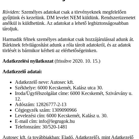
Röviden:
Személyes adatokat csak a törvényeknek megfelelően
gyűjtünk és kezelünk. DM levelet NEM küldünk. Rendszerüzenetet
anélkül is küldhetünk. Az adatokat a lehető legbiztonságosabban
tároljuk.
Harmadik félnek személyes adatokat csak hozzájárulással adunk át.
Bárkinek felvilágosítást adunk a róla tárolt adatokról, és az adatok
törlését is bármikor kérheti az elérhetőségeinken.
Adatkezelési nyilatkozat
(frissítve 2020. 10. 15.)
Adatkezelő adatai:
Adatkezelő neve: Autosec kft.
Székhelye: 6000 Kecskemét, Kalász utca 30.
Iroda/Ügyfélszolgálat címe: 6000 Kecskemét, Szivárvány u.
12.
Adószám: 12826777-2-13
Cégjegyzék szám: 1309090966
Levelezési cím: 6000 Kecskemét, Kalász u. 30.
E-mail cím: info@legrugok.hu
Telefonszám: 30/520-1481
Autosec kft. (a továbbiakban: Eladó, Adatkezelő), mint Adatkezelő