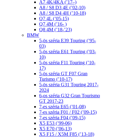
A7 4K/4KA (’17–)
A8 / S8 D3 4E (’02-10)
A8 / S8 D4 4H (’10-18)
Q7 4L (’05-15)
Q7 4M (’16- )
Q8 4M (’18-’23)
BMW
5-ös széria E39 Touring (’95-
03)
5-ös széria E61 Touring (’03-
10)
5-ös széria F11 Touring (’10-
17)
5-ös széria GT F07 Gran
Turismo (’10-17)
5-ös széria G31 Touring 2017-
2024
6-os széria G32 Gran Tourismo
GT 2017-23
7-es széria E65 (’01-08)
7-es széria F01 / F02 (’09-15)
7-es széria F04 (’09-15)
X5 E53 (’99-06)
X5 E70 (’06-13)
X5 F15 / X5M F85 (’13-18)