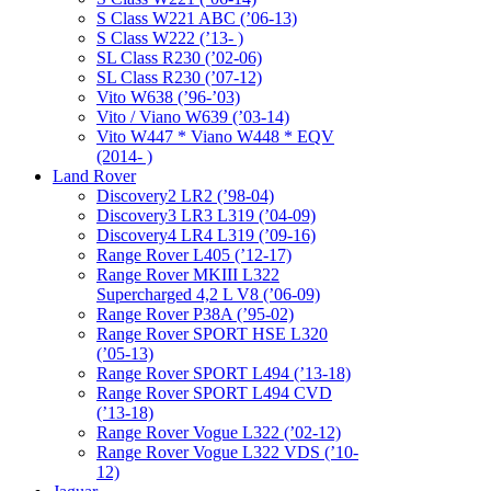
S Class W221 ABC (’06-13)
S Class W222 (’13- )
SL Class R230 (’02-06)
SL Class R230 (’07-12)
Vito W638 (’96-’03)
Vito / Viano W639 (’03-14)
Vito W447 * Viano W448 * EQV
(2014- )
Land Rover
Discovery2 LR2 (’98-04)
Discovery3 LR3 L319 (’04-09)
Discovery4 LR4 L319 (’09-16)
Range Rover L405 (’12-17)
Range Rover MKIII L322
Supercharged 4,2 L V8 (’06-09)
Range Rover P38A (’95-02)
Range Rover SPORT HSE L320
(’05-13)
Range Rover SPORT L494 (’13-18)
Range Rover SPORT L494 CVD
(’13-18)
Range Rover Vogue L322 (’02-12)
Range Rover Vogue L322 VDS (’10-
12)