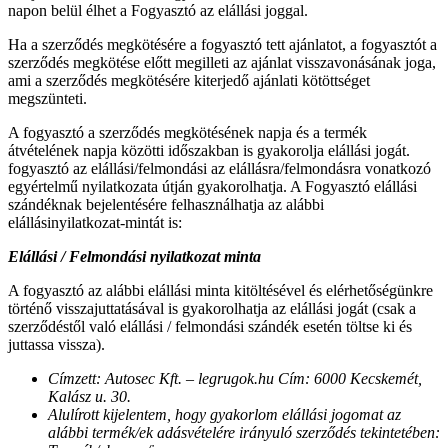
napon belül élhet a Fogyasztó az elállási joggal.
Ha a szerződés megkötésére a fogyasztó tett ajánlatot, a fogyasztót a
szerződés megkötése előtt megilleti az ajánlat visszavonásának joga,
ami a szerződés megkötésére kiterjedő ajánlati kötöttséget
megszünteti.
A fogyasztó a szerződés megkötésének napja és a termék
átvételének napja közötti időszakban is gyakorolja elállási jogát.
fogyasztó az elállási/felmondási az elállásra/felmondásra vonatkozó
egyértelmű nyilatkozata útján gyakorolhatja. A Fogyasztó elállási
szándéknak bejelentésére felhasználhatja az alábbi
elállásinyilatkozat-mintát is:
Elállási / Felmondási nyilatkozat minta
A fogyasztó az alábbi elállási minta kitöltésével és elérhetőségünkre
történő visszajuttatásával is gyakorolhatja az elállási jogát (csak a
szerződéstől való elállási / felmondási szándék esetén töltse ki és
juttassa vissza).
Címzett: Autosec Kft. – legrugok.hu Cím: 6000 Kecskemét,
Kalász u. 30.
Alulírott kijelentem, hogy gyakorlom elállási jogomat az
alábbi termék/ek adásvételére irányuló szerződés tekintetében: