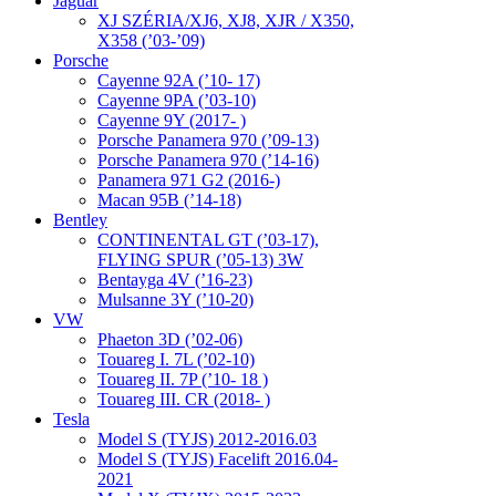
Jaguar
XJ SZÉRIA/XJ6, XJ8, XJR / X350,
X358 (’03-’09)
Porsche
Cayenne 92A (’10- 17)
Cayenne 9PA (’03-10)
Cayenne 9Y (2017- )
Porsche Panamera 970 (’09-13)
Porsche Panamera 970 (’14-16)
Panamera 971 G2 (2016-)
Macan 95B (’14-18)
Bentley
CONTINENTAL GT (’03-17),
FLYING SPUR (’05-13) 3W
Bentayga 4V (’16-23)
Mulsanne 3Y (’10-20)
VW
Phaeton 3D (’02-06)
Touareg I. 7L (’02-10)
Touareg II. 7P (’10- 18 )
Touareg III. CR (2018- )
Tesla
Model S (TYJS) 2012-2016.03
Model S (TYJS) Facelift 2016.04-
2021