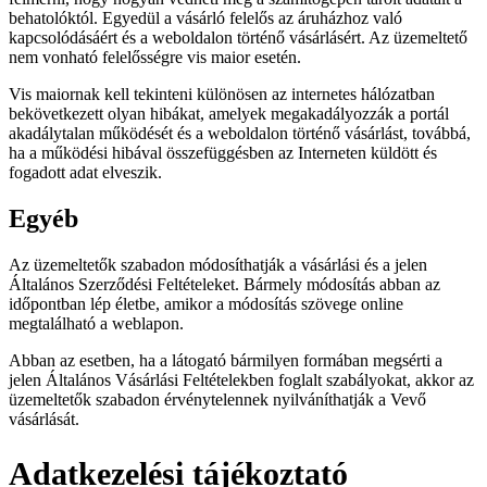
behatolóktól. Egyedül a vásárló felelős az áruházhoz való
kapcsolódásáért és a weboldalon történő vásárlásért. Az üzemeltető
nem vonható felelősségre vis maior esetén.
Vis maiornak kell tekinteni különösen az internetes hálózatban
bekövetkezett olyan hibákat, amelyek megakadályozzák a portál
akadálytalan működését és a weboldalon történő vásárlást, továbbá,
ha a működési hibával összefüggésben az Interneten küldött és
fogadott adat elveszik.
Egyéb
Az üzemeltetők szabadon módosíthatják a vásárlási és a jelen
Általános Szerződési Feltételeket. Bármely módosítás abban az
időpontban lép életbe, amikor a módosítás szövege online
megtalálható a weblapon.
Abban az esetben, ha a látogató bármilyen formában megsérti a
jelen Általános Vásárlási Feltételekben foglalt szabályokat, akkor az
üzemeltetők szabadon érvénytelennek nyilváníthatják a Vevő
vásárlását.
Adatkezelési tájékoztató