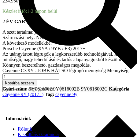
234.950
Ft brutto
Készlet infó:
1-2 napon belül
2 ÉV GARANCIA
A szett tartalma: jobb hátsó légrugó.
Származási hely: Németország
A következő modellekbe:
Porsche Cayenne (9YA / 9YB / E3) 2017+
Az utángyártott légrugók a legkorszerűbb technológiával, kiváló
minőségű, nagy teherbírású és tartós alapanyagokból készülnek.
Könnyen beszerelhető, gazdaságos megoldás.
Cayenne C3 9Y - JOBB HÁTSÓ légrugó mennyiség
Mennyiség:
Kosárba teszem
Gyári szám:
9Y0616002 9Y0616002B 9Y0616002C
Kategória
Cayenne 9Y (2017- )
Tag:
cayenne 9y
Információk
Rólunk
Kiszállítás / Garancia