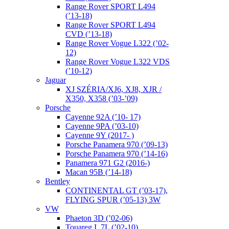
Range Rover SPORT L494
(’13-18)
Range Rover SPORT L494
CVD (’13-18)
Range Rover Vogue L322 (’02-
12)
Range Rover Vogue L322 VDS
(’10-12)
Jaguar
XJ SZÉRIA/XJ6, XJ8, XJR /
X350, X358 (’03-’09)
Porsche
Cayenne 92A (’10- 17)
Cayenne 9PA (’03-10)
Cayenne 9Y (2017- )
Porsche Panamera 970 (’09-13)
Porsche Panamera 970 (’14-16)
Panamera 971 G2 (2016-)
Macan 95B (’14-18)
Bentley
CONTINENTAL GT (’03-17),
FLYING SPUR (’05-13) 3W
VW
Phaeton 3D (’02-06)
Touareg I. 7L (’02-10)