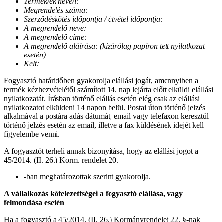
Termék/ek neve/i:
Megrendelés száma:
Szerződéskötés időpontja / átvétel időpontja:
A megrendelő neve:
A megrendelő címe:
A megrendelő aláírása: (kizárólag papíron tett nyilatkozat
esetén)
Kelt:
Fogyasztó határidőben gyakorolja elállási jogát, amennyiben a
termék kézhezvételétől számított 14. nap lejárta előtt elküldi elállási
nyilatkozatát. Írásban történő elállás esetén elég csak az elállási
nyilatkozatot elküldeni 14 napon belül. Postai úton történő jelzés
alkalmával a postára adás dátumát, email vagy telefaxon keresztül
történő jelzés esetén az email, illetve a fax küldésének idejét kell
figyelembe venni.
A fogyasztót terheli annak bizonyítása, hogy az elállási jogot a
45/2014. (II. 26.) Korm. rendelet 20.
-ban meghatározottak szerint gyakorolja.
A vállalkozás kötelezettségei a fogyasztó elállása, vagy
felmondása esetén
Ha a fogyasztó a 45/2014. (II. 26.) Kormányrendelet 22. §-nak