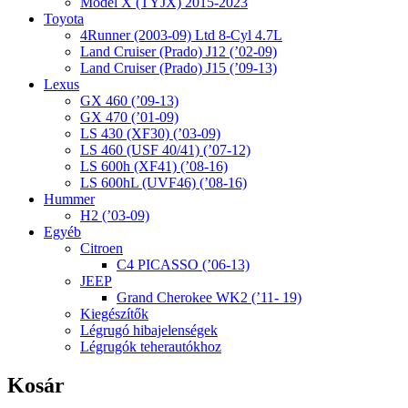
Model X (TYJX) 2015-2023
Toyota
4Runner (2003-09) Ltd 8-Cyl 4.7L
Land Cruiser (Prado) J12 (’02-09)
Land Cruiser (Prado) J15 (’09-13)
Lexus
GX 460 (’09-13)
GX 470 (’01-09)
LS 430 (XF30) (’03-09)
LS 460 (USF 40/41) (’07-12)
LS 600h (XF41) (’08-16)
LS 600hL (UVF46) (’08-16)
Hummer
H2 (’03-09)
Egyéb
Citroen
C4 PICASSO (’06-13)
JEEP
Grand Cherokee WK2 (’11- 19)
Kiegészítők
Légrugó hibajelenségek
Légrugók teherautókhoz
Kosár