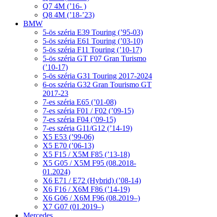
Q7 4M (’16- )
Q8 4M (’18-’23)
BMW
5-ös széria E39 Touring (’95-03)
5-ös széria E61 Touring (’03-10)
5-ös széria F11 Touring (’10-17)
5-ös széria GT F07 Gran Turismo
(’10-17)
5-ös széria G31 Touring 2017-2024
6-os széria G32 Gran Tourismo GT
2017-23
7-es széria E65 (’01-08)
7-es széria F01 / F02 (’09-15)
7-es széria F04 (’09-15)
7-es széria G11/G12 (’14-19)
X5 E53 (’99-06)
X5 E70 (’06-13)
X5 F15 / X5M F85 (’13-18)
X5 G05 / X5M F95 (08.2018-
01.2024)
X6 E71 / E72 (Hybrid) (’08-14)
X6 F16 / X6M F86 (’14-19)
X6 G06 / X6M F96 (08.2019–)
X7 G07 (01.2019–)
Mercedes