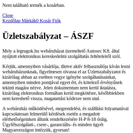
Nem található termék a kosárban.
Close
Kezdőlap
Márkák
0
Kosár
Fiók
Üzletszabályzat – ÁSZF
Mely a legrugok.hu webáruházat üzemeltető Autosec Kft. által
nyújtott elektronikus kereskedelmi szolgáltatás feltételeiről szól.
Kérjük, amennyiben vásárlója, illetve aktív felhasználója kíván lenni
webáruházunknak, figyelmesen olvassa el az Üzletszabályzatot és
kizárólag abban az esetben vegye igénybe szolgáltatásainkat,
amennyiben minden pontjával egyet ért, és kötelező érvényűnek
tekinti magára nézve. Jelen dokumentum nem kerül iktatásra,
kizárólag elektronikus formában kerül megkötésre, későbbiekben
nem kereshető vissza, magatartási kódexre nem utal.
A webáruház működésével, megrendelési, és szállítási folyamatával
kapcsolatosan felmerülő kérdések esetén a megadott
elérhetőségeinken állunk rendelkezésére H-P 8-18 óráig.
Ügyfélszolgálati-, csere-, garanciális- és minden ügyét
Magyarországon intézzük, gyorsan!