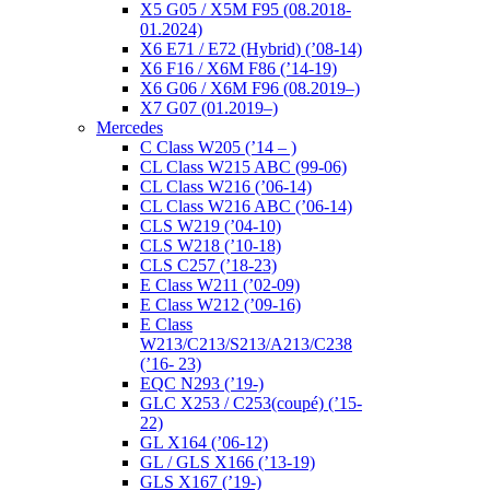
X5 G05 / X5M F95 (08.2018-
01.2024)
X6 E71 / E72 (Hybrid) (’08-14)
X6 F16 / X6M F86 (’14-19)
X6 G06 / X6M F96 (08.2019–)
X7 G07 (01.2019–)
Mercedes
C Class W205 (’14 – )
CL Class W215 ABC (99-06)
CL Class W216 (’06-14)
CL Class W216 ABC (’06-14)
CLS W219 (’04-10)
CLS W218 (’10-18)
CLS C257 (’18-23)
E Class W211 (’02-09)
E Class W212 (’09-16)
E Class
W213/C213/S213/A213/C238
(’16- 23)
EQC N293 (’19-)
GLC X253 / C253(coupé) (’15-
22)
GL X164 (’06-12)
GL / GLS X166 (’13-19)
GLS X167 (’19-)