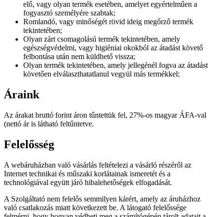
elő, vagy olyan termék esetében, amelyet egyértelműen a
fogyasztó személyére szabtak;
Romlandó, vagy minőségét rövid ideig megőrző termék
tekintetében;
Olyan zárt csomagolású termék tekintetében, amely
egészségvédelmi, vagy higiéniai okokból az átadást követő
felbontása után nem küldhető vissza;
Olyan termék tekintetében, amely jellegénél fogva az átadást
követően elválaszthatatlanul vegyül más termékkel;
Áraink
Az árakat bruttó forint áron tűntettük fel, 27%-os magyar ÁFA-val
(nettó ár is látható feltűntetve.
Felelősség
A webáruházban való vásárlás feltételezi a vásárló részéről az
Internet technikai és műszaki korlátainak ismeretét és a
technológiával együtt járó hibalehetőségek elfogadását.
A Szolgáltató nem felelős semmilyen kárért, amely az áruházhoz
való csatlakozás miatt következett be. A látogató felelőssége
felmérni, hogy hogyan védheti meg a számítógépén tárolt adatait a