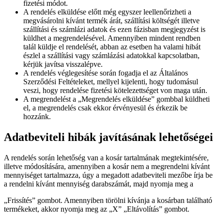
fizetési módot.
A rendelés elküldése előtt még egyszer leellenőrizheti a
megvásárolni kívánt termék árát, szállítási költségét illetve
szállítási és számlázi adatok és ezen fázisban megjegyzést is
küldhet a megrendelésével. Amennyiben mindent rendben
talál küldje el rendelését, abban az esetben ha valami hibát
észlel a szállítási vagy számlázási adatokkal kapcsolatban,
kérjük javítsa visszalépve.
A rendelés véglegesítése során fogadja el az Általános
Szerződési Feltételeket, mellyel kijelenti, hogy tudomásul
veszi, hogy rendelése fizetési kötelezettséget von maga után.
A megrendelést a „Megrendelés elküldése” gombbal küldheti
el, a megrendelés csak ekkor érvényesül és érkezik be
hozzánk.
Adatbeviteli hibák javításának lehetőségei
A rendelés során lehetőség van a kosár tartalmának megtekintésére,
illetve módosítására, amennyiben a kosár nem a megrendelni kívánt
mennyiséget tartalmazza, úgy a megadott adatbeviteli mezőbe írja be
a rendelni kívánt mennyiség darabszámát, majd nyomja meg a
„Frissítés” gombot. Amennyiben törölni kívánja a kosárban található
termékeket, akkor nyomja meg az „X” „Eltávolítás” gombot.