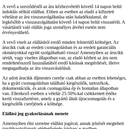
A vevő a szerződéstől az áru kézhezvételét követő 14 napon belül
indoklás nélkül elállhat. Ebben az esetben az eladó a kifizetett
vételárat az áru visszaszolgáltatása után haladéktalanul, de
legkésőbb a visszaszolgáltatást követő 14 napon belül visszatéríti. A
vásárlástól való elállás joga személyes átvétel esetén nem
érvényesíthető.
A vevő viseli az elállásból eredő minden felmerülő költséget. Az
árucikk csak az eredeti csomagolásban és az eredeti garanciális
okmányokkal együtt szolgáltatható vissza! Amennyiben az árucikk
sérült, vagy viseltes állapotban van, az eladó kérheti az áru nem
rendeltetésszerű használatából eredő kárának megtérítését, illetve
megtagadhatja az áru visszavásárlását.
Az adott árucikk díjmentes cseréje csak abban az esetben lehetséges,
ha a gyári csomagolásban található kiegészítők, tartozékok,
dokumentációk, és azok csomagolása ép és bontatlan állapotban
van. Ellenkező esetben a vételár 25-50%-kal csökkentett értéke
kerül visszafizetésre, amely a gyártó általi újracsomagolás és a
kiegészítők cseréjének a költsége.
Elállási jog gyakorlásának menete
Amennyiben élni szeretne elállási jogával, annak jelzését megteheti
ügyfélszolgálatunk elérhetőségén írásban: e-mailben