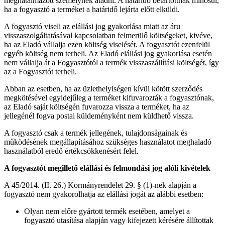
meghatalmazott személynek átadni. A határidő betartottnak minősül,
ha a fogyasztó a terméket a határidő lejárta előtt elküldi.
A fogyasztó viseli az elállási jog gyakorlása miatt az áru
visszaszolgáltatásával kapcsolatban felmerülő költségeket, kivéve,
ha az Eladó vállalja ezen költség viselését. A fogyasztót ezenfelül
egyéb költség nem terheli. Az Eladó elállási jog gyakorlása esetén
nem vállalja át a Fogyasztótól a termék visszaszállítási költségét, így
az a Fogyasztót terheli.
Abban az esetben, ha az üzlethelyiségen kívül kötött szerződés
megkötésével egyidejűleg a terméket kifuvarozták a fogyasztónak,
az Eladó saját költségén fuvarozza vissza a terméket, ha az
jellegénél fogva postai küldeményként nem küldhető vissza.
A fogyasztó csak a termék jellegének, tulajdonságainak és
működésének megállapításához szükséges használatot meghaladó
használatból eredő értékcsökkenésért felel.
A fogyasztót megillető elállási és felmondási jog alóli kivételek
A 45/2014. (II. 26.) Kormányrendelet 29. § (1)-nek alapján a
fogyasztó nem gyakorolhatja az elállási jogát az alábbi esetben:
Olyan nem előre gyártott termék esetében, amelyet a
fogyasztó utasítása alapján vagy kifejezett kérésére állítottak