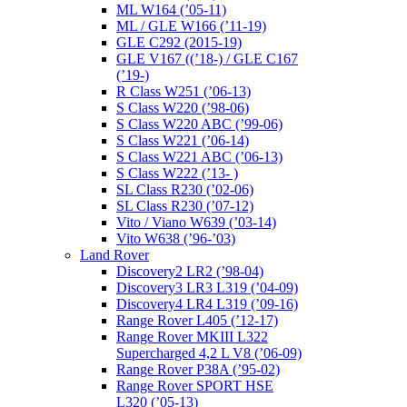
ML W164 (’05-11)
ML / GLE W166 (’11-19)
GLE C292 (2015-19)
GLE V167 ((’18-) / GLE C167
(’19-)
R Class W251 (’06-13)
S Class W220 (’98-06)
S Class W220 ABC (’99-06)
S Class W221 (’06-14)
S Class W221 ABC (’06-13)
S Class W222 (’13- )
SL Class R230 (’02-06)
SL Class R230 (’07-12)
Vito / Viano W639 (’03-14)
Vito W638 (’96-’03)
Land Rover
Discovery2 LR2 (’98-04)
Discovery3 LR3 L319 (’04-09)
Discovery4 LR4 L319 (’09-16)
Range Rover L405 (’12-17)
Range Rover MKIII L322
Supercharged 4,2 L V8 (’06-09)
Range Rover P38A (’95-02)
Range Rover SPORT HSE
L320 (’05-13)