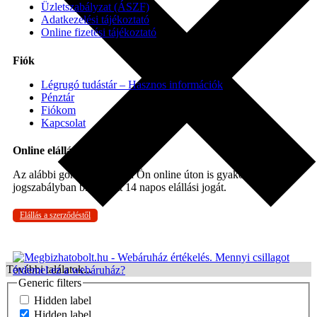
Üzletszabályzat (ÁSZF)
Adatkezelési tájékoztató
Online fizetési tájékoztató
Fiók
Légrugó tudástár – Hasznos információk
Pénztár
Fiókom
Kapcsolat
Online elállás
Az alábbi gombra kattintva Ön online úton is gyakorolhatja a
jogszabályban biztosított 14 napos elállási jogát.
Elállás a szerződéstől
További találatok...
Generic filters
Hidden label
Hidden label