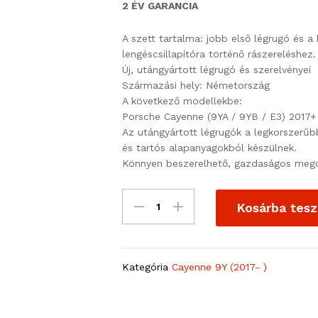
2 ÉV GARANCIA
A szett tartalma: jobb első légrugó és a
lengéscsillapítóra történő rászereléshez.
Új, utángyártott légrugó és szerelvényei
Származási hely: Németország
A következő modellekbe:
Porsche Cayenne (9YA / 9YB / E3) 2017+
Az utángyártott légrugók a legkorszerűb
és tartós alapanyagokból készülnek.
Könnyen beszerelhető, gazdaságos mego
Kosárba tes
Kategória
Cayenne 9Y (2017- )