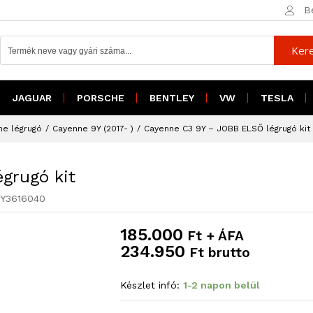
18
B
23
égrugó kit
Ker
JAGUAR
PORSCHE
BENTLEY
VW
TESLA
he légrugó
/
Cayenne 9Y (2017- )
/
Cayenne C3 9Y – JOBB ELSŐ légrugó kit
grugó kit
Y3616040
185.000
Ft + ÁFA
234.950
Ft brutto
Készlet infó:
1-2 napon belül