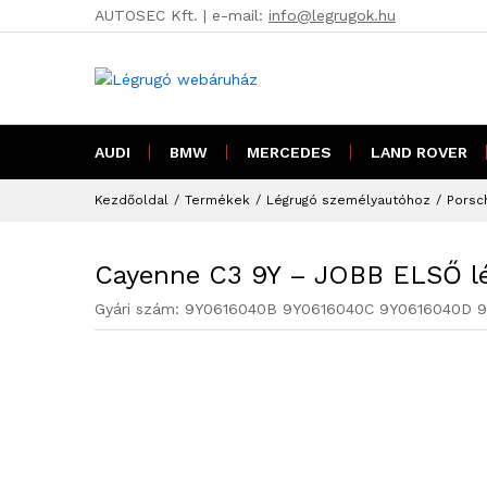
AUTOSEC Kft. | e-mail:
info@legrugok.hu
Cayenne C3 9Y - JOBB ELSŐ l
AUDI
BMW
MERCEDES
LAND ROVER
Kezdőoldal
/
Termékek
/
Légrugó személyautóhoz
/
Porsc
Cayenne C3 9Y – JOBB ELSŐ lé
Gyári szám:
9Y0616040B 9Y0616040C 9Y0616040D 9