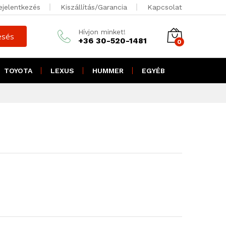
5.000
Ft + ÁFA
ejelentkezés
Kiszállítás/Garancia
Kapcsolat
Kosárba teszem
4.950
Ft brutto
Hívjon minket!
esés
+36 30-520-1481
0
TOYOTA
LEXUS
HUMMER
EGYÉB