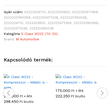
Gyári szám:
A2223204713, A2223201900, A222320471389,
A222320190089, A222320471338, A222320190038,
2223204713, 2223201900, 222320471389, 222320190089,
222320471338, 222320190038
Kategória
S Class W222 ('13-'20)
Brand:
M Automotive
Kapcsolódó termék:
175.000
Ft + ÁFA
235.000
222.250
2
Ft + ÁFA
Ft brutto
298.450
3
Ft brutto