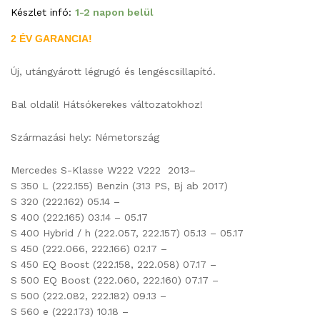
Készlet infó:
1-2 napon belül
2 ÉV GARANCIA!
Új, utángyárott légrugó és lengéscsillapító.
Bal oldali! Hátsókerekes változatokhoz!
Származási hely: Németország
Mercedes S-Klasse W222 V222 2013–
S 350 L (222.155) Benzin (313 PS, Bj ab 2017)
S 320 (222.162) 05.14 –
S 400 (222.165) 03.14 – 05.17
S 400 Hybrid / h (222.057, 222.157) 05.13 – 05.17
S 450 (222.066, 222.166) 02.17 –
S 450 EQ Boost (222.158, 222.058) 07.17 –
S 500 EQ Boost (222.060, 222.160) 07.17 –
S 500 (222.082, 222.182) 09.13 –
S 560 e (222.173) 10.18 –