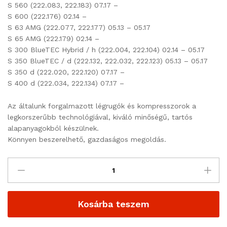
S 560 (222.083, 222.183) 07.17 –
S 600 (222.176) 02.14 –
S 63 AMG (222.077, 222.177) 05.13 – 05.17
S 65 AMG (222.179) 02.14 –
S 300 BlueTEC Hybrid / h (222.004, 222.104) 02.14 – 05.17
S 350 BlueTEC / d (222.132, 222.032, 222.123) 05.13 – 05.17
S 350 d (222.020, 222.120) 07.17 –
S 400 d (222.034, 222.134) 07.17 –
Az általunk forgalmazott légrugók és kompresszorok a
legkorszerűbb technológiával, kiváló minőségű, tartós
alapanyagokból készülnek.
Könnyen beszerelhető, gazdaságos megoldás.
Kosárba teszem