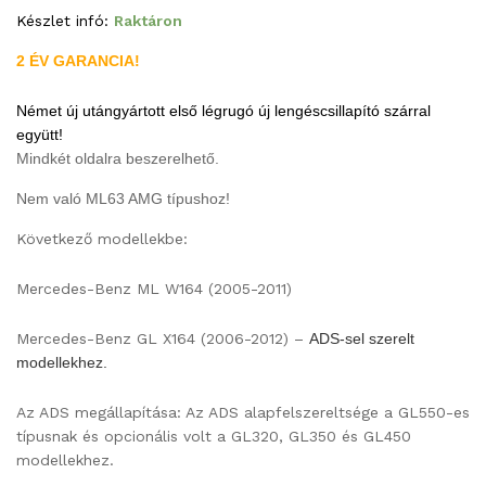
Készlet infó:
Raktáron
2 ÉV GARANCIA!
Német új utángyártott első légrugó új lengéscsillapító szárral
együtt!
Mindkét oldalra beszerelhető.
Nem való ML63 AMG típushoz!
Következő modellekbe:
Mercedes-Benz ML W164 (2005-2011)
Mercedes-Benz GL X164 (2006-2012) –
ADS-sel szerelt
modellekhez.
Az ADS megállapítása: Az ADS alapfelszereltsége a GL550-es
típusnak és opcionális volt a GL320, GL350 és GL450
modellekhez.