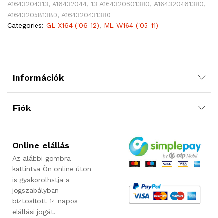
A1643204313, A16432044, 13 A164320601380, A164320461380,
A164320581380, A164320431380
Categories:
GL X164 ('06-12)
,
ML W164 ('05-11)
Információk
Fiók
Online elállás
Az alábbi gombra
kattintva Ön online úton
is gyakorolhatja a
jogszabályban
biztosított 14 napos
elállási jogát.