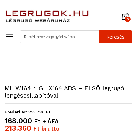
0
Keresés
ML W164 * GL X164 ADS – ELSŐ légrugó
lengéscsillapítóval
Eredeti ár: 252.730 Ft
168.000
Ft + ÁFA
213.360
Ft brutto