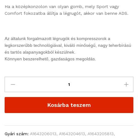
Ha a középkonzolon van olyan gomb, mely Sport vagy
Comfort fokozatba állítja a légrugót, akkor van benne ADS.
Az általunk forgalmazott légrugók és kompresszorok a
legkorszerűbb technológiával, kiváló minőségű, nagy teherbírású
és tartós alapanyagokból készülnek.
Könnyen beszerelhető, gazdaságos megoldás.
Kosárba teszem
Gyári szám:
A1643206013, A1643204613, A1643205813,