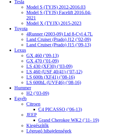
Tesla
Model S (TYJS) 2012-2016.03
Model S (TYJS) Facelift 2016.04-
2021
Model X (TYJX) 2015-2023
Toyota
4Runner (2003-09) Ltd 8-Cyl 4.7L
Land Cruiser (Prado) J12 (’02-09)
Land Cruiser (Prado) J15 (’09-13)
Lexus
GX 460 (’09-13)
GX 470 (’01-09)
LS 430 (XF30) (’03-09)
LS 460 (USF 40/41) (’07-12)
LS 600h (XF41) (’08-16)
LS 600hL (UVF46) (’08-16)
Hummer
H2 (’03-09)
Egyéb
Citroen
C4 PICASSO (’06-13)
JEEP
Grand Cherokee WK2 (’11- 19)
Kiegészítők
Légrugó hibajelenségek