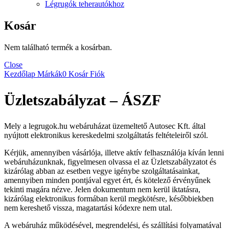
Légrugók teherautókhoz
Kosár
Nem található termék a kosárban.
Close
Kezdőlap
Márkák
0
Kosár
Fiók
Üzletszabályzat – ÁSZF
Mely a legrugok.hu webáruházat üzemeltető Autosec Kft. által
nyújtott elektronikus kereskedelmi szolgáltatás feltételeiről szól.
Kérjük, amennyiben vásárlója, illetve aktív felhasználója kíván lenni
webáruházunknak, figyelmesen olvassa el az Üzletszabályzatot és
kizárólag abban az esetben vegye igénybe szolgáltatásainkat,
amennyiben minden pontjával egyet ért, és kötelező érvényűnek
tekinti magára nézve. Jelen dokumentum nem kerül iktatásra,
kizárólag elektronikus formában kerül megkötésre, későbbiekben
nem kereshető vissza, magatartási kódexre nem utal.
A webáruház működésével, megrendelési, és szállítási folyamatával