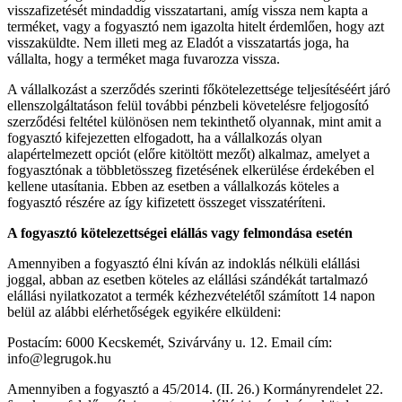
visszafizetését mindaddig visszatartani, amíg vissza nem kapta a
terméket, vagy a fogyasztó nem igazolta hitelt érdemlően, hogy azt
visszaküldte. Nem illeti meg az Eladót a visszatartás joga, ha
vállalta, hogy a terméket maga fuvarozza vissza.
A vállalkozást a szerződés szerinti főkötelezettsége teljesítéséért járó
ellenszolgáltatáson felül további pénzbeli követelésre feljogosító
szerződési feltétel különösen nem tekinthető olyannak, mint amit a
fogyasztó kifejezetten elfogadott, ha a vállalkozás olyan
alapértelmezett opciót (előre kitöltött mezőt) alkalmaz, amelyet a
fogyasztónak a többletösszeg fizetésének elkerülése érdekében el
kellene utasítania. Ebben az esetben a vállalkozás köteles a
fogyasztó részére az így kifizetett összeget visszatéríteni.
A fogyasztó kötelezettségei elállás vagy felmondása esetén
Amennyiben a fogyasztó élni kíván az indoklás nélküli elállási
joggal, abban az esetben köteles az elállási szándékát tartalmazó
elállási nyilatkozatot a termék kézhezvételétől számított 14 napon
belül az alábbi elérhetőségek egyikére elküldeni:
Postacím: 6000 Kecskemét, Szivárvány u. 12. Email cím:
info@legrugok.hu
Amennyiben a fogyasztó a 45/2014. (II. 26.) Kormányrendelet 22.