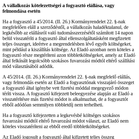
A vállalkozás kötelezettségei a fogyasztó elállása, vagy
felmondása esetén
Ha a fogyasztó a 45/2014. (II. 26.) Kormányrendelet 22. §-nak
megfelelően eláll a szerződéstől, a vállalkozás haladéktalanul, de
legkésőbb az elállásról való tudomásszerzésétől számított 14 napon
belül visszatéríti a fogyasztó által ellenszolgáltatásként megfizetett
teljes összeget, ideértve a megrendelésben lévő egyéb költségeket,
mint például a kiszállítás költsége. Az Eladó azonban nem köteles a
fogyasztó része megtéríteni azon többletköltségeket, amely az Eladó
által felkínált legolcsóbb szokásos fuvarozási módtól eltérő szállítási
mód választásából adódik.
A 45/2014. (II. 26.) Kormányrendelet 22. §-nak megfelelő elállás,
vagy felmondás esetén az Eladó a fogyasztónak visszajáró összeget
a fogyasztó által igénybe vett fizetési móddal megegyező módon
téríti vissza. A fogyasztó kifejezett beleegyezése alapján az Eladó a
visszatérítésre más fizetési módot is alkalmazhat, de a fogyasztót
ebből adódóan semmilyen többletdíj nem terhelheti.
Ha a fogyasztó kifejezetten a legkevésbé költséges szokásos
fuvarozási módtól eltérő fuvarozási módot választ, az Eladó nem
köteles visszatéríteni az ebből eredő többletköltségeket.
Az Eladó jogosult a fogyasztó által kifizetett teljes összeg