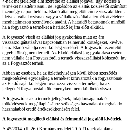
§-nak megfelelően élni szeretne az elállási jogával, úgy köteles a
terméket haladéktalanul, de legkésőbb az elállás közlésétől számított
tizennégy napon belül az Eladó által megjelölt címre visszaküldeni,
illetve a vállalkozásnak vagy a vállalkozás által a termék átvételére
meghatalmazott személynek átadni. A határidő betartottnak minősül,
ha a fogyasztó a terméket a határidő lejárta előtt elküldi.
A fogyasztó viseli az elállási jog gyakorlása miatt az áru
visszaszolgáltatásával kapcsolatban felmerülő költségeket, kivéve,
ha az Eladó vállalja ezen költség viselését. A fogyasztót ezenfelül
egyéb költség nem terheli. Az Eladó elállási jog gyakorlása esetén
nem vállalja át a Fogyasztótól a termék visszaszállítási költségét, így
az a Fogyasztót terheli.
Abban az esetben, ha az üzlethelyiségen kívül kötött szerződés
megkötésével egyidejűleg a terméket kifuvarozták a fogyasztónak,
az Eladó saját költségén fuvarozza vissza a terméket, ha az
jellegénél fogva postai küldeményként nem küldhető vissza.
A fogyasztó csak a termék jellegének, tulajdonságainak és
működésének megállapításához szükséges használatot meghaladó
használatból eredő értékcsökkenésért felel.
A fogyasztót megillető elállási és felmondási jog alóli kivételek
A 45/2014. (II. 26.) Kormányrendelet 29. § (1)-nek alapján a