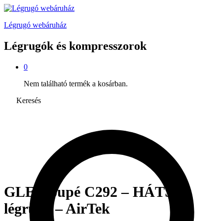
Légrugó webáruház
Légrugók és kompresszorok
0
Nem található termék a kosárban.
Keresés
GLE Coupé C292 – HÁTSÓ
légrugó – AirTek