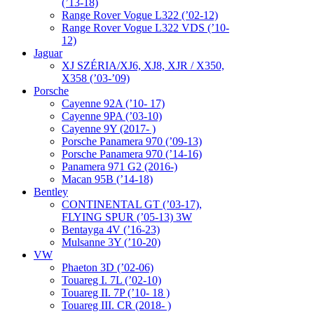
(’13-18)
Range Rover Vogue L322 (’02-12)
Range Rover Vogue L322 VDS (’10-
12)
Jaguar
XJ SZÉRIA/XJ6, XJ8, XJR / X350,
X358 (’03-’09)
Porsche
Cayenne 92A (’10- 17)
Cayenne 9PA (’03-10)
Cayenne 9Y (2017- )
Porsche Panamera 970 (’09-13)
Porsche Panamera 970 (’14-16)
Panamera 971 G2 (2016-)
Macan 95B (’14-18)
Bentley
CONTINENTAL GT (’03-17),
FLYING SPUR (’05-13) 3W
Bentayga 4V (’16-23)
Mulsanne 3Y (’10-20)
VW
Phaeton 3D (’02-06)
Touareg I. 7L (’02-10)
Touareg II. 7P (’10- 18 )
Touareg III. CR (2018- )