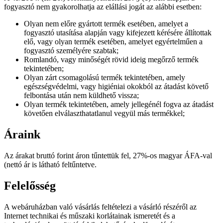
fogyasztó nem gyakorolhatja az elállási jogát az alábbi esetben:
Olyan nem előre gyártott termék esetében, amelyet a
fogyasztó utasítása alapján vagy kifejezett kérésére állítottak
elő, vagy olyan termék esetében, amelyet egyértelműen a
fogyasztó személyére szabtak;
Romlandó, vagy minőségét rövid ideig megőrző termék
tekintetében;
Olyan zárt csomagolású termék tekintetében, amely
egészségvédelmi, vagy higiéniai okokból az átadást követő
felbontása után nem küldhető vissza;
Olyan termék tekintetében, amely jellegénél fogva az átadást
követően elválaszthatatlanul vegyül más termékkel;
Áraink
Az árakat bruttó forint áron tűntettük fel, 27%-os magyar ÁFA-val
(nettó ár is látható feltűntetve.
Felelősség
A webáruházban való vásárlás feltételezi a vásárló részéről az
Internet technikai és műszaki korlátainak ismeretét és a