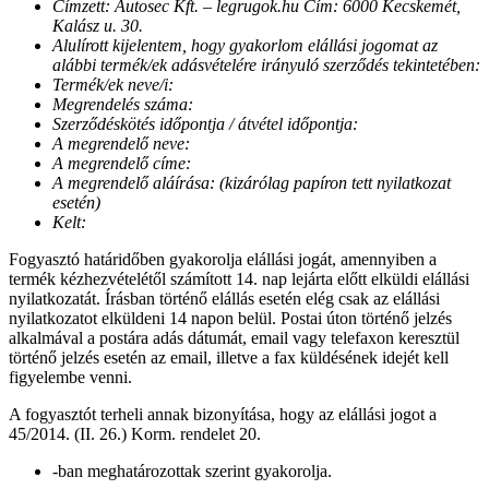
Címzett: Autosec Kft. – legrugok.hu Cím: 6000 Kecskemét,
Kalász u. 30.
Alulírott kijelentem, hogy gyakorlom elállási jogomat az
alábbi termék/ek adásvételére irányuló szerződés tekintetében:
Termék/ek neve/i:
Megrendelés száma:
Szerződéskötés időpontja / átvétel időpontja:
A megrendelő neve:
A megrendelő címe:
A megrendelő aláírása: (kizárólag papíron tett nyilatkozat
esetén)
Kelt:
Fogyasztó határidőben gyakorolja elállási jogát, amennyiben a
termék kézhezvételétől számított 14. nap lejárta előtt elküldi elállási
nyilatkozatát. Írásban történő elállás esetén elég csak az elállási
nyilatkozatot elküldeni 14 napon belül. Postai úton történő jelzés
alkalmával a postára adás dátumát, email vagy telefaxon keresztül
történő jelzés esetén az email, illetve a fax küldésének idejét kell
figyelembe venni.
A fogyasztót terheli annak bizonyítása, hogy az elállási jogot a
45/2014. (II. 26.) Korm. rendelet 20.
-ban meghatározottak szerint gyakorolja.