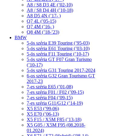
A8 / S8 D3 4E (’02-10)
A8 / S8 D4 4H (’10-18)
A8 D5 4N (’17- )
Q7 4L (’05-15)
Q7 4M (’16- )
Q8 4M (’18-’23)
BMW
5-ös széria E39 Touring (’95-03)
5-ös széria E61 Touring (’03-10)
5-ös széria F11 Touring (’10-17)
5-ös széria GT F07 Gran Turismo
(’10-17)
5-ös széria G31 Touring 2017-2024
6-os széria G32 Gran Tourismo GT
2017-23
7-es széria E65 (’01-08)
7-es széria F01 / F02 (’09-15)
7-es széria F04 (’09-15)
7-es széria G11/G12 (’14-19)
X5 E53 (’99-06)
X5 E70 (’06-13)
X5 F15 / X5M F85 (’13-18)
X5 G05 / X5M F95 (08.2018-
01.2024)
X6 E71 / E72 (Hybrid) (’08-14)