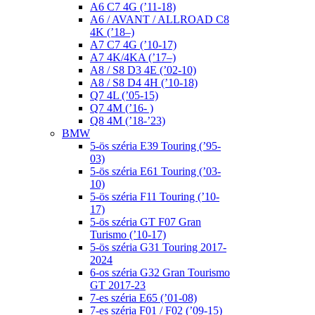
A6 C7 4G (’11-18)
A6 / AVANT / ALLROAD C8
4K (’18–)
A7 C7 4G (’10-17)
A7 4K/4KA (’17–)
A8 / S8 D3 4E (’02-10)
A8 / S8 D4 4H (’10-18)
Q7 4L (’05-15)
Q7 4M (’16- )
Q8 4M (’18-’23)
BMW
5-ös széria E39 Touring (’95-
03)
5-ös széria E61 Touring (’03-
10)
5-ös széria F11 Touring (’10-
17)
5-ös széria GT F07 Gran
Turismo (’10-17)
5-ös széria G31 Touring 2017-
2024
6-os széria G32 Gran Tourismo
GT 2017-23
7-es széria E65 (’01-08)
7-es széria F01 / F02 (’09-15)