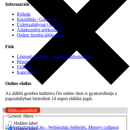
Információk
Rólunk
Kiszállítás / Garancia
Üzletszabályzat (ÁSZF)
Adatkezelési tájékoztató
Online fizetési tájékoztató
Fiók
Légrugó tudástár – Hasznos információk
Pénztár
Fiókom
Kapcsolat
Online elállás
Az alábbi gombra kattintva Ön online úton is gyakorolhatja a
jogszabályban biztosított 14 napos elállási jogát.
Elállás a szerződéstől
További találatok...
Generic filters
Hidden label
Hidden label