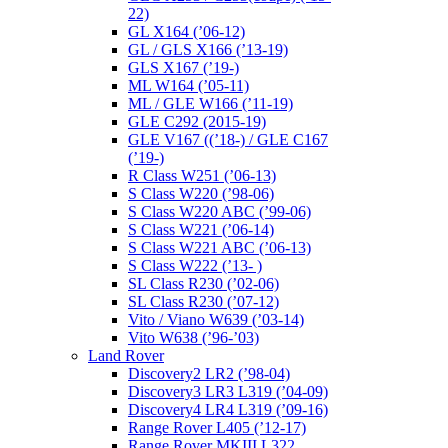
22)
GL X164 (’06-12)
GL / GLS X166 (’13-19)
GLS X167 (’19-)
ML W164 (’05-11)
ML / GLE W166 (’11-19)
GLE C292 (2015-19)
GLE V167 ((’18-) / GLE C167
(’19-)
R Class W251 (’06-13)
S Class W220 (’98-06)
S Class W220 ABC (’99-06)
S Class W221 (’06-14)
S Class W221 ABC (’06-13)
S Class W222 (’13- )
SL Class R230 (’02-06)
SL Class R230 (’07-12)
Vito / Viano W639 (’03-14)
Vito W638 (’96-’03)
Land Rover
Discovery2 LR2 (’98-04)
Discovery3 LR3 L319 (’04-09)
Discovery4 LR4 L319 (’09-16)
Range Rover L405 (’12-17)
Range Rover MKIII L322