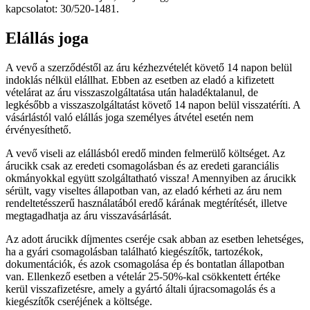
kapcsolatot: 30/520-1481.
Elállás joga
A vevő a szerződéstől az áru kézhezvételét követő 14 napon belül
indoklás nélkül elállhat. Ebben az esetben az eladó a kifizetett
vételárat az áru visszaszolgáltatása után haladéktalanul, de
legkésőbb a visszaszolgáltatást követő 14 napon belül visszatéríti. A
vásárlástól való elállás joga személyes átvétel esetén nem
érvényesíthető.
A vevő viseli az elállásból eredő minden felmerülő költséget. Az
árucikk csak az eredeti csomagolásban és az eredeti garanciális
okmányokkal együtt szolgáltatható vissza! Amennyiben az árucikk
sérült, vagy viseltes állapotban van, az eladó kérheti az áru nem
rendeltetésszerű használatából eredő kárának megtérítését, illetve
megtagadhatja az áru visszavásárlását.
Az adott árucikk díjmentes cseréje csak abban az esetben lehetséges,
ha a gyári csomagolásban található kiegészítők, tartozékok,
dokumentációk, és azok csomagolása ép és bontatlan állapotban
van. Ellenkező esetben a vételár 25-50%-kal csökkentett értéke
kerül visszafizetésre, amely a gyártó általi újracsomagolás és a
kiegészítők cseréjének a költsége.