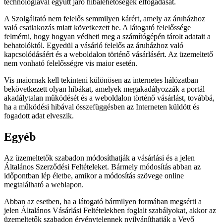
technológiával együtt járó hibalehetőségek elfogadását.
A Szolgáltató nem felelős semmilyen kárért, amely az áruházhoz
való csatlakozás miatt következett be. A látogató felelőssége
felmérni, hogy hogyan védheti meg a számítógépén tárolt adatait a
behatolóktól. Egyedül a vásárló felelős az áruházhoz való
kapcsolódásáért és a weboldalon történő vásárlásért. Az üzemeltető
nem vonható felelősségre vis maior esetén.
Vis maiornak kell tekinteni különösen az internetes hálózatban
bekövetkezett olyan hibákat, amelyek megakadályozzák a portál
akadálytalan működését és a weboldalon történő vásárlást, továbbá,
ha a működési hibával összefüggésben az Interneten küldött és
fogadott adat elveszik.
Egyéb
Az üzemeltetők szabadon módosíthatják a vásárlási és a jelen
Általános Szerződési Feltételeket. Bármely módosítás abban az
időpontban lép életbe, amikor a módosítás szövege online
megtalálható a weblapon.
Abban az esetben, ha a látogató bármilyen formában megsérti a
jelen Általános Vásárlási Feltételekben foglalt szabályokat, akkor az
üzemeltetők szabadon érvénytelennek nyilváníthatják a Vevő