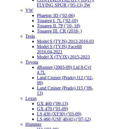
FLYING SPUR (’05-13) 3W
VW
Phaeton 3D (’02-06)
Touareg I. 7L (’02-10)
Touareg II. 7P (’10- 18)
Touareg III. CR (2018- )
Tesla
Model S (TYJS) 2012-2016.03
Model S (TYJS) Facelift
2016.04-2021
Model X (TYJX) 2015-2023
Toyota
4Runner (2003-09) Ltd 8-Cyl
4.7L
Land Cruiser (Prado) J12 (’02-
09)
Land Cruiser (Prado) J15 (’09-
13)
Lexus
GX 460 (’09-13)
GX 470 (’01-09)
LS 430 (XF30) (’03-09)
LS 460 (USF 40/41) (’07-12)
Hummer