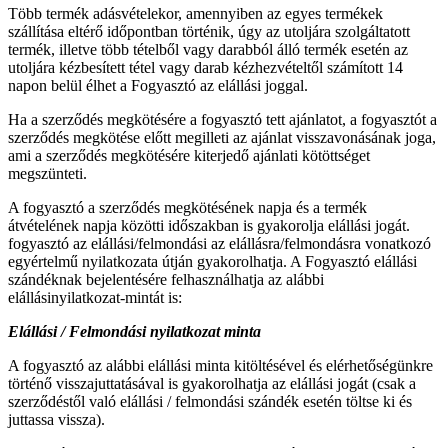
Több termék adásvételekor, amennyiben az egyes termékek
szállítása eltérő időpontban történik, úgy az utoljára szolgáltatott
termék, illetve több tételből vagy darabból álló termék esetén az
utoljára kézbesített tétel vagy darab kézhezvételtől számított 14
napon belül élhet a Fogyasztó az elállási joggal.
Ha a szerződés megkötésére a fogyasztó tett ajánlatot, a fogyasztót a
szerződés megkötése előtt megilleti az ajánlat visszavonásának joga,
ami a szerződés megkötésére kiterjedő ajánlati kötöttséget
megszünteti.
A fogyasztó a szerződés megkötésének napja és a termék
átvételének napja közötti időszakban is gyakorolja elállási jogát.
fogyasztó az elállási/felmondási az elállásra/felmondásra vonatkozó
egyértelmű nyilatkozata útján gyakorolhatja. A Fogyasztó elállási
szándéknak bejelentésére felhasználhatja az alábbi
elállásinyilatkozat-mintát is:
Elállási / Felmondási nyilatkozat minta
A fogyasztó az alábbi elállási minta kitöltésével és elérhetőségünkre
történő visszajuttatásával is gyakorolhatja az elállási jogát (csak a
szerződéstől való elállási / felmondási szándék esetén töltse ki és
juttassa vissza).