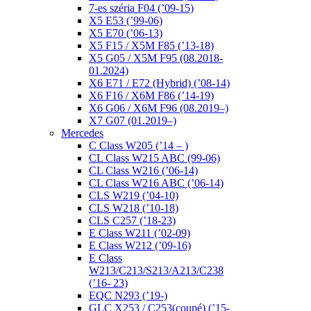
7-es széria F04 (’09-15)
X5 E53 (’99-06)
X5 E70 (’06-13)
X5 F15 / X5M F85 (’13-18)
X5 G05 / X5M F95 (08.2018-
01.2024)
X6 E71 / E72 (Hybrid) (’08-14)
X6 F16 / X6M F86 (’14-19)
X6 G06 / X6M F96 (08.2019–)
X7 G07 (01.2019–)
Mercedes
C Class W205 (’14 – )
CL Class W215 ABC (99-06)
CL Class W216 (’06-14)
CL Class W216 ABC (’06-14)
CLS W219 (’04-10)
CLS W218 (’10-18)
CLS C257 (’18-23)
E Class W211 (’02-09)
E Class W212 (’09-16)
E Class
W213/C213/S213/A213/C238
(’16- 23)
EQC N293 (’19-)
GLC X253 / C253(coupé) (’15-