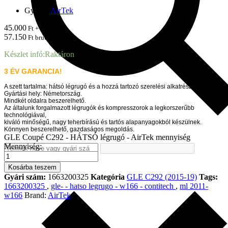
Gyártó:
AirTek
45.000
Ft + ÁFA
57.150
Ft brutto
Készlet infó:
Raktáron
3 ÉV GARANCIA!
A szett tartalma:
hátsó lé
grugó és a hozzá tartozó szerelési alkatrészek.
Gyártási hely: Németország.
Mindkét oldalra beszerelhető.
Az általunk forgalmazott légrugók és kompresszorok a legkorszerűbb
technológiával,
kiváló minőségű, nagy teherbírású és tartós alapanyagokból készülnek.
Könnyen beszerelhető, gazdaságos megoldás.
GLE Coupé C292 - HÁTSÓ légrugó - AirTek mennyiség
Mennyiség:
Kosárba teszem
Gyári szám:
1663200325
Kategória
GLE C292 (2015-19)
Tags:
1663200325
,
gle- - hatso legrugo - w166 - contitech
,
ml 2011-
w166
Brand:
AirTek