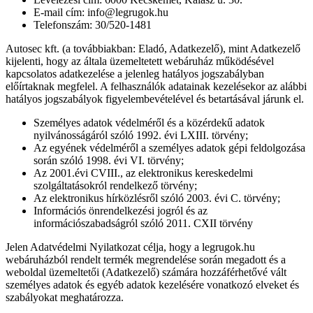
E-mail cím: info@legrugok.hu
Telefonszám: 30/520-1481
Autosec kft. (a továbbiakban: Eladó, Adatkezelő), mint Adatkezelő
kijelenti, hogy az általa üzemeltetett webáruház működésével
kapcsolatos adatkezelése a jelenleg hatályos jogszabályban
előírtaknak megfelel. A felhasználók adatainak kezelésekor az alábbi
hatályos jogszabályok figyelembevételével és betartásával járunk el.
Személyes adatok védelméről és a közérdekű adatok
nyilvánosságáról szóló 1992. évi LXIII. törvény;
Az egyének védelméről a személyes adatok gépi feldolgozása
során szóló 1998. évi VI. törvény;
Az 2001.évi CVIII., az elektronikus kereskedelmi
szolgáltatásokról rendelkező törvény;
Az elektronikus hírközlésről szóló 2003. évi C. törvény;
Információs önrendelkezési jogról és az
információszabadságról szóló 2011. CXII törvény
Jelen Adatvédelmi Nyilatkozat célja, hogy a legrugok.hu
webáruházból rendelt termék megrendelése során megadott és a
weboldal üzemeltetői (Adatkezelő) számára hozzáférhetővé vált
személyes adatok és egyéb adatok kezelésére vonatkozó elveket és
szabályokat meghatározza.