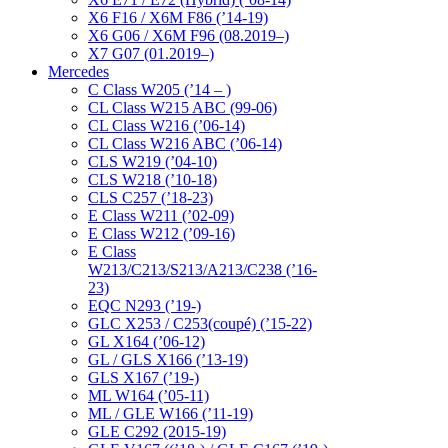
X6 F16 / X6M F86 (’14-19)
X6 G06 / X6M F96 (08.2019–)
X7 G07 (01.2019–)
Mercedes
C Class W205 (’14 – )
CL Class W215 ABC (99-06)
CL Class W216 (’06-14)
CL Class W216 ABC (’06-14)
CLS W219 (’04-10)
CLS W218 (’10-18)
CLS C257 (’18-23)
E Class W211 (’02-09)
E Class W212 (’09-16)
E Class
W213/C213/S213/A213/C238 (’16-
23)
EQC N293 (’19-)
GLC X253 / C253(coupé) (’15-22)
GL X164 (’06-12)
GL / GLS X166 (’13-19)
GLS X167 (’19-)
ML W164 (’05-11)
ML / GLE W166 (’11-19)
GLE C292 (2015-19)