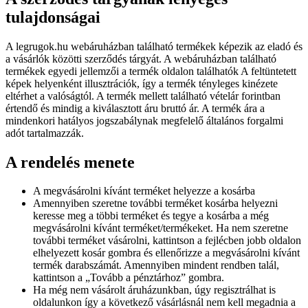
tulajdonságai
A legrugok.hu webáruházban található termékek képezik az eladó és
a vásárlók közötti szerződés tárgyát. A webáruházban található
termékek egyedi jellemzői a termék oldalon találhatók A feltüntetett
képek helyenként illusztrációk, így a termék tényleges kinézete
eltérhet a valóságtól. A termék mellett található vételár forintban
értendő és mindig a kiválasztott áru bruttó ár. A termék ára a
mindenkori hatályos jogszabálynak megfelelő általános forgalmi
adót tartalmazzák.
A rendelés menete
A megvásárolni kívánt terméket helyezze a kosárba
Amennyiben szeretne további terméket kosárba helyezni
keresse meg a többi terméket és tegye a kosárba a még
megvásárolni kívánt terméket/termékeket. Ha nem szeretne
további terméket vásárolni, kattintson a fejlécben jobb oldalon
elhelyezett kosár gombra és ellenőrizze a megvásárolni kívánt
termék darabszámát. Amennyiben mindent rendben talál,
kattintson a „Tovább a pénztárhoz” gombra.
Ha még nem vásárolt áruházunkban, úgy regisztrálhat is
oldalunkon így a következő vásárlásnál nem kell megadnia a