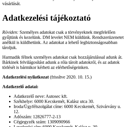
vásárlását.
Adatkezelési tájékoztató
Röviden:
Személyes adatokat csak a törvényeknek megfelelően
gyűjtünk és kezelünk. DM levelet NEM küldünk. Rendszerüzenetet
anélkül is küldhetünk. Az adatokat a lehető legbiztonságosabban
tároljuk.
Harmadik félnek személyes adatokat csak hozzájárulással adunk át.
Bárkinek felvilágosítást adunk a róla tárolt adatokról, és az adatok
törlését is bármikor kérheti az elérhetőségeinken.
Adatkezelési nyilatkozat
(frissítve 2020. 10. 15.)
Adatkezelő adatai:
Adatkezelő neve: Autosec kft.
Székhelye: 6000 Kecskemét, Kalász utca 30.
Iroda/Ügyfélszolgálat címe: 6000 Kecskemét, Szivárvány u.
12.
Adószám: 12826777-2-13
Cégjegyzék szám: 1309090966
Levelezési cím: 6000 Kecskemét, Kalász u. 30.