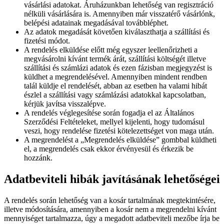
vásárlási adatokat. Áruházunkban lehetőség van regisztráció
nélküli vásárlására is. Amennyiben már visszatérő vásárlónk,
belépési adatainak megadásával továbbléphet.
Az adatok megadását követően kiválaszthatja a szállítási és
fizetési módot.
A rendelés elküldése előtt még egyszer leellenőrizheti a
megvásárolni kívánt termék árát, szállítási költségét illetve
szállítási és számlázi adatok és ezen fázisban megjegyzést is
küldhet a megrendelésével. Amennyiben mindent rendben
talál küldje el rendelését, abban az esetben ha valami hibát
észlel a szállítási vagy számlázási adatokkal kapcsolatban,
kérjük javítsa visszalépve.
A rendelés véglegesítése során fogadja el az Általános
Szerződési Feltételeket, mellyel kijelenti, hogy tudomásul
veszi, hogy rendelése fizetési kötelezettséget von maga után.
A megrendelést a „Megrendelés elküldése” gombbal küldheti
el, a megrendelés csak ekkor érvényesül és érkezik be
hozzánk.
Adatbeviteli hibák javításának lehetőségei
A rendelés során lehetőség van a kosár tartalmának megtekintésére,
illetve módosítására, amennyiben a kosár nem a megrendelni kívánt
mennyiséget tartalmazza, úgy a megadott adatbeviteli mezőbe írja be