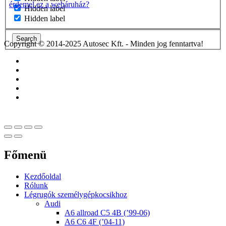
Hidden label
Hidden label
Search
Copyright © 2014-2025 Autosec Kft. - Minden jog fenntartva!
Főmenü
Kezdőoldal
Rólunk
Légrugók személygépkocsikhoz
Audi
A6 allroad C5 4B (’99-06)
A6 C6 4F (’04-11)