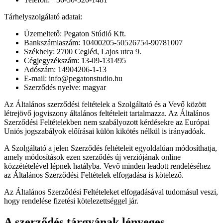
Tárhelyszolgálató adatai:
Üzemeltető: Pegaton Stúdió Kft.
Bankszámlaszám: 10400205-50526754-90781007
Székhely: 2700 Cegléd, Lajos utca 9.
Cégjegyzékszám: 13-09-131495
Adószám: 14904206-1-13
E-mail: info@pegatonstudio.hu
Szerződés nyelve: magyar
Az Általános szerződési feltételek a Szolgáltató és a Vevő között
létrejövő jogviszony általános feltételeit tartalmazza. Az Általános
Szerződési Feltételekben nem szabályozott kérdésekre az Európai
Uniós jogszabályok előírásai külön kikötés nélkül is irányadóak.
A Szolgáltató a jelen Szerződés feltételeit egyoldalúan módosíthatja,
amely módosítások ezen szerződés új verziójának online
közzétételével lépnek hatályba. Vevő minden leadott rendeléséhez
az Általános Szerződési Feltételek elfogadása is kötelező.
Az Általános Szerződési Feltételeket elfogadásával tudomásul veszi,
hogy rendelése fizetési kötelezettséggel jár.
A szerződés tárgyának lényeges