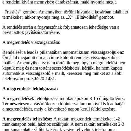
a rendelni kívánt mennyiség darabszámát, majd nyomja meg a
„Frissítés” gombot. Amennyiben törölni kívánja a kosárban található
termékeket, akkor nyomja meg az „X” „Eltávolítás” gombot.
A rendelés során a fogyasztónak folyamatosan lehetősége van a
bevitt adtok javítására/törlésére.
A megrendelés visszaigazolása:
Rendelését a leadás pillanatában automatikusan visszaigazoljuk az
Ön által megadott e-mail címre küldött rendelés visszaigazoló e-
maillel. Amennyiben ez nem történik meg, úgy a megrendelést nem
kaptuk meg és nem történt szerződéskötés, kérjük, ha nem kapott
automatikus visszaigazoló e-mailt, keressen meg minket az alábbi
telefonszámon: 30/520-1481.
A megrendelés feldolgozása:
A megrendelések feldolgozása munkanapokon 8-15 óráig történik.
Természetesen a vásárlók ezen időintervallumon kívül is leadhatják
a megrendelését, mely a következő napon kerül feldolgozásra.
A megrendelés teljesítése:
A raktári megrendelt termékeket 1-2
munkanapon belül házhoz szállítjuk. A nem raktári termékeket 2-3
munkanap alatt szállítjuk, kérjük vegye fel velünk telefonon a