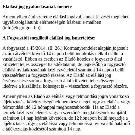
Elállási jog gyakorlásának menete
Amennyiben élni szeretne elállási jogával, annak jelzését megteheti
ügyfélszolgálatunk elérhetőségén írásban: e-mailben
(info@legrugok.hu).
A Fogyasztót megillető elállási jog ismertetése:
A fogyasztó a 45/2014. (II. 26.) Kormányrendelet alapján jogosult
az áru átvételét követő 14 napon belül indokolás nélkül elállni a
vásárlástól. Ebben az esetben az Eladó köteles a fogyasztó által
kifizetett teljes összeget haladéktalanul, de legkésőbb a fogyasztó
elállási nyilatkozatának kézhezvételétől számított 14 napon belül
visszatéríteni a fogyasztó részére. Az Eladó az elállási jog
érvényesítése során a fogyasztó által kifizetett teljes összeget –
ideértve a kiszállítási költséget is – visszafizeti a fogyasztó részére.
Amennyiben az Eladó az elállási vagy felmondási jogra vonatkozó
tájékoztatási kötelezettségének nem tesz eleget, úgy az elállási vagy
felmondási idő 12 hónappal meghosszabbodik. Ha az Eladó a
termék kézhezvételének vagy a szerződés megkötésének napjától
számított 14 nap lejártát követően, de 12 hónapon belül megadja a
tájékoztatást, úgy az elállásra vagy felmondásra nyitva álló határidő
e tájékoztatás közlésétől számított 14 nap.