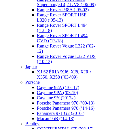
Supercharged 4,2 L V8 (’06-09)
Range Rover P38A (’95-02)
Range Rover SPORT HSE
L320 (’05-13)
Range Rover SPORT L494
(’13-18)
Range Rover SPORT L494
CVD (’13-18)
Range Rover Vogue L322 (’02-
12)
Range Rover Vogue L322 VDS
(’10-12)
Jaguar
XJ SZÉRIA/XJ6, XJ8, XJR /
X350, X358 (’03-’09)
Porsche
Cayenne 92A (’10- 17)
Cayenne 9PA (’03-10)
Cayenne 9Y (2017- )
Porsche Panamera 970 (’09-13)
Porsche Panamera 970 (’14-16)
Panamera 971 G2 (2016-)
Macan 95B (’14-18)
Bentley
CONTINENTAL GT (’03-17),