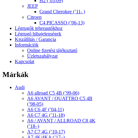
H2 (’03-09)
JEEP
Grand Cherokee (’11- )
Citroen
C4 PICASSO (’06-13)
Légrugók teherautókhoz
Légrugó hibajelenségek
Kiszállítás / Garancia
Információk
Online fizetési tájékoztató
Üzletszabályzat
Kapcsolat
Márkák
Audi
A6 allroad C5 4B (’99-06)
A6 AVANT / QUATTRO C5 4B
(’98-05)
A6 C6 4F (’04-11)
A6 C7 4G (’11-18)
A6 / AVANT / ALLROAD C8 4K
(’18–)
A7 C7 4G (’10-17)
A7 4K/4KA (’17–)