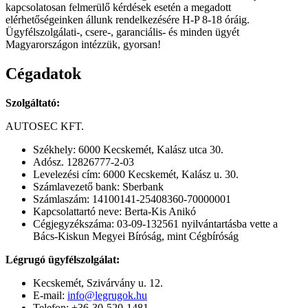
kapcsolatosan felmerülő kérdések esetén a megadott
elérhetőségeinken állunk rendelkezésére H-P 8-18 óráig.
Ügyfélszolgálati-, csere-, garanciális- és minden ügyét
Magyarországon intézzük, gyorsan!
Cégadatok
Szolgáltató:
AUTOSEC KFT.
Székhely: 6000 Kecskemét, Kalász utca 30.
Adósz. 12826777-2-03
Levelezési cím: 6000 Kecskemét, Kalász u. 30.
Számlavezető bank: Sberbank
Számlaszám: 14100141-25408360-70000001
Kapcsolattartó neve: Berta-Kis Anikó
Cégjegyzékszáma: 03-09-132561 nyilvántartásba vette a
Bács-Kiskun Megyei Bíróság, mint Cégbíróság
Légrugó ügyfélszolgálat:
Kecskemét, Szivárvány u. 12.
E-mail:
info@legrugok.hu
Telefon: +36-30-520-1481