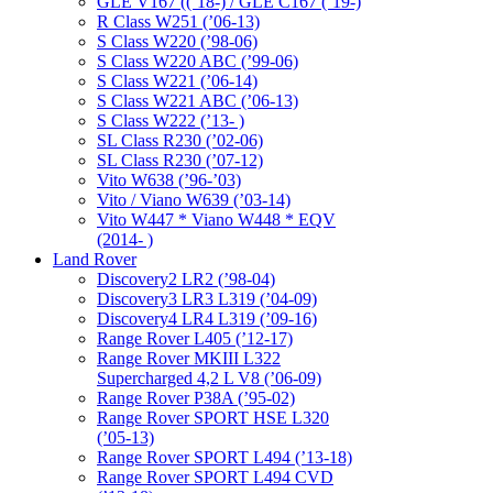
GLE V167 ((’18-) / GLE C167 (’19-)
R Class W251 (’06-13)
S Class W220 (’98-06)
S Class W220 ABC (’99-06)
S Class W221 (’06-14)
S Class W221 ABC (’06-13)
S Class W222 (’13- )
SL Class R230 (’02-06)
SL Class R230 (’07-12)
Vito W638 (’96-’03)
Vito / Viano W639 (’03-14)
Vito W447 * Viano W448 * EQV
(2014- )
Land Rover
Discovery2 LR2 (’98-04)
Discovery3 LR3 L319 (’04-09)
Discovery4 LR4 L319 (’09-16)
Range Rover L405 (’12-17)
Range Rover MKIII L322
Supercharged 4,2 L V8 (’06-09)
Range Rover P38A (’95-02)
Range Rover SPORT HSE L320
(’05-13)
Range Rover SPORT L494 (’13-18)
Range Rover SPORT L494 CVD