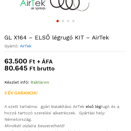
GL X164 – ELSŐ légrugó KIT – AirTek
Gyártó:
AirTek
63.500
Ft + ÁFA
80.645
Ft brutto
Készlet infó:
Raktáron
3 ÉV GARANCIA!
A szett tartalma: gyári kialakítású
AirTek
első lég
rugó és a
hozzá tartozó szerelési alkatrészek. Gyártási hely:
Németország.
Mindkét oldalra beszerelhető!