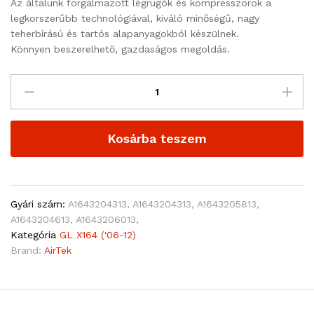
Az általunk forgalmazott légrugók és kompresszorok a
legkorszerűbb technológiával, kiváló minőségű, nagy
teherbírású és tartós alapanyagokból készülnek.
Könnyen beszerelhető, gazdaságos megoldás.
Kosárba teszem
Gyári szám:
A1643204313, A1643204313, A1643205813,
A1643204613, A1643206013,
Kategória
GL X164 ('06-12)
Brand:
AirTek