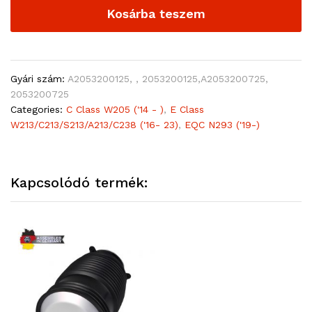
Kosárba teszem
Gyári szám:
A2053200125, , 2053200125,A2053200725,
2053200725
Categories:
C Class W205 ('14 - )
,
E Class
W213/C213/S213/A213/C238 ('16- 23)
,
EQC N293 ('19-)
Kapcsolódó termék: