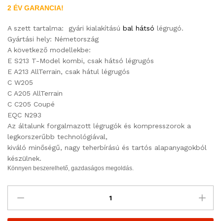
2 ÉV GARANCIA!
A szett tartalma: gyári kialakítású
bal hátsó
légrugó.
Gyártási hely: Németország
A következő modellekbe:
E S213 T-Model kombi, csak hátsó légrugós
E A213 AllTerrain, csak hátul légrugós
C W205
C A205 AllTerrain
C C205 Coupé
EQC N293
Az általunk forgalmazott légrugók és kompresszorok a
legkorszerűbb technológiával,
kiváló minőségű, nagy teherbírású és tartós alapanyagokból
készülnek.
Könnyen beszerelhető, gazdaságos megoldás.