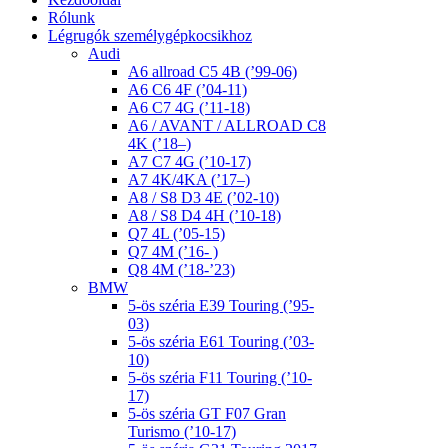
Rólunk
Légrugók személygépkocsikhoz
Audi
A6 allroad C5 4B (’99-06)
A6 C6 4F (’04-11)
A6 C7 4G (’11-18)
A6 / AVANT / ALLROAD C8
4K (’18–)
A7 C7 4G (’10-17)
A7 4K/4KA (’17–)
A8 / S8 D3 4E (’02-10)
A8 / S8 D4 4H (’10-18)
Q7 4L (’05-15)
Q7 4M (’16- )
Q8 4M (’18-’23)
BMW
5-ös széria E39 Touring (’95-
03)
5-ös széria E61 Touring (’03-
10)
5-ös széria F11 Touring (’10-
17)
5-ös széria GT F07 Gran
Turismo (’10-17)