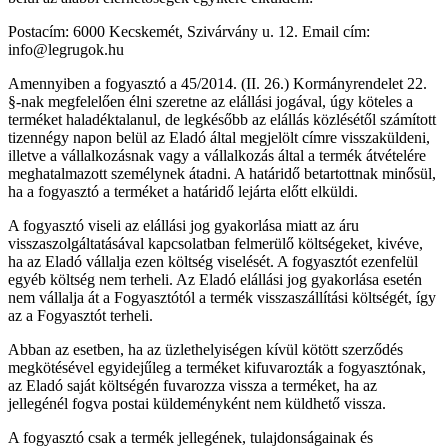
Postacím: 6000 Kecskemét, Szivárvány u. 12. Email cím:
info@legrugok.hu
Amennyiben a fogyasztó a 45/2014. (II. 26.) Kormányrendelet 22.
§-nak megfelelően élni szeretne az elállási jogával, úgy köteles a
terméket haladéktalanul, de legkésőbb az elállás közlésétől számított
tizennégy napon belül az Eladó által megjelölt címre visszaküldeni,
illetve a vállalkozásnak vagy a vállalkozás által a termék átvételére
meghatalmazott személynek átadni. A határidő betartottnak minősül,
ha a fogyasztó a terméket a határidő lejárta előtt elküldi.
A fogyasztó viseli az elállási jog gyakorlása miatt az áru
visszaszolgáltatásával kapcsolatban felmerülő költségeket, kivéve,
ha az Eladó vállalja ezen költség viselését. A fogyasztót ezenfelül
egyéb költség nem terheli. Az Eladó elállási jog gyakorlása esetén
nem vállalja át a Fogyasztótól a termék visszaszállítási költségét, így
az a Fogyasztót terheli.
Abban az esetben, ha az üzlethelyiségen kívül kötött szerződés
megkötésével egyidejűleg a terméket kifuvarozták a fogyasztónak,
az Eladó saját költségén fuvarozza vissza a terméket, ha az
jellegénél fogva postai küldeményként nem küldhető vissza.
A fogyasztó csak a termék jellegének, tulajdonságainak és