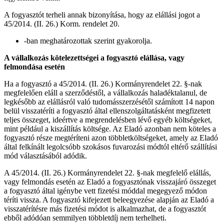
A fogyasztót terheli annak bizonyítása, hogy az elállási jogot a
45/2014. (II. 26.) Korm. rendelet 20.
-ban meghatározottak szerint gyakorolja.
A vállalkozás kötelezettségei a fogyasztó elállása, vagy
felmondása esetén
Ha a fogyasztó a 45/2014. (II. 26.) Kormányrendelet 22. §-nak
megfelelően eláll a szerződéstől, a vállalkozás haladéktalanul, de
legkésőbb az elállásról való tudomásszerzésétől számított 14 napon
belül visszatéríti a fogyasztó által ellenszolgáltatásként megfizetett
teljes összeget, ideértve a megrendelésben lévő egyéb költségeket,
mint például a kiszállítás költsége. Az Eladó azonban nem köteles a
fogyasztó része megtéríteni azon többletköltségeket, amely az Eladó
által felkínált legolcsóbb szokásos fuvarozási módtól eltérő szállítási
mód választásából adódik.
A 45/2014. (II. 26.) Kormányrendelet 22. §-nak megfelelő elállás,
vagy felmondás esetén az Eladó a fogyasztónak visszajáró összeget
a fogyasztó által igénybe vett fizetési móddal megegyező módon
téríti vissza. A fogyasztó kifejezett beleegyezése alapján az Eladó a
visszatérítésre más fizetési módot is alkalmazhat, de a fogyasztót
ebből adódóan semmilyen többletdíj nem terhelheti.