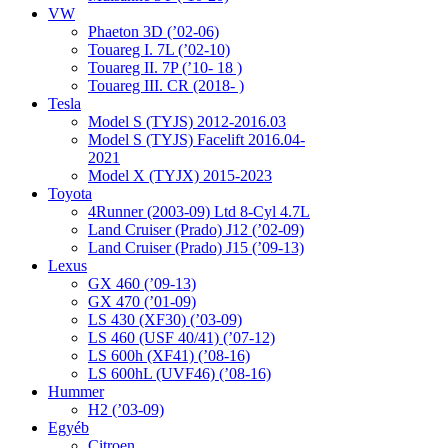
VW
Phaeton 3D (’02-06)
Touareg I. 7L (’02-10)
Touareg II. 7P (’10- 18 )
Touareg III. CR (2018- )
Tesla
Model S (TYJS) 2012-2016.03
Model S (TYJS) Facelift 2016.04-
2021
Model X (TYJX) 2015-2023
Toyota
4Runner (2003-09) Ltd 8-Cyl 4.7L
Land Cruiser (Prado) J12 (’02-09)
Land Cruiser (Prado) J15 (’09-13)
Lexus
GX 460 (’09-13)
GX 470 (’01-09)
LS 430 (XF30) (’03-09)
LS 460 (USF 40/41) (’07-12)
LS 600h (XF41) (’08-16)
LS 600hL (UVF46) (’08-16)
Hummer
H2 (’03-09)
Egyéb
Citroen