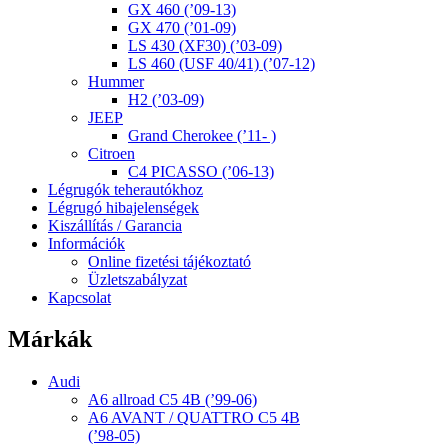
GX 460 (’09-13)
GX 470 (’01-09)
LS 430 (XF30) (’03-09)
LS 460 (USF 40/41) (’07-12)
Hummer
H2 (’03-09)
JEEP
Grand Cherokee (’11- )
Citroen
C4 PICASSO (’06-13)
Légrugók teherautókhoz
Légrugó hibajelenségek
Kiszállítás / Garancia
Információk
Online fizetési tájékoztató
Üzletszabályzat
Kapcsolat
Márkák
Audi
A6 allroad C5 4B (’99-06)
A6 AVANT / QUATTRO C5 4B
(’98-05)