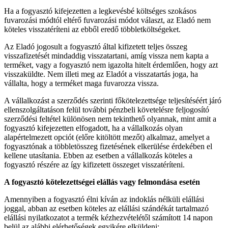
Ha a fogyasztó kifejezetten a legkevésbé költséges szokásos
fuvarozási módtól eltérő fuvarozási módot választ, az Eladó nem
köteles visszatéríteni az ebből eredő többletköltségeket.
Az Eladó jogosult a fogyasztó által kifizetett teljes összeg
visszafizetését mindaddig visszatartani, amíg vissza nem kapta a
terméket, vagy a fogyasztó nem igazolta hitelt érdemlően, hogy azt
visszaküldte. Nem illeti meg az Eladót a visszatartás joga, ha
vállalta, hogy a terméket maga fuvarozza vissza.
A vállalkozást a szerződés szerinti főkötelezettsége teljesítéséért járó
ellenszolgáltatáson felül további pénzbeli követelésre feljogosító
szerződési feltétel különösen nem tekinthető olyannak, mint amit a
fogyasztó kifejezetten elfogadott, ha a vállalkozás olyan
alapértelmezett opciót (előre kitöltött mezőt) alkalmaz, amelyet a
fogyasztónak a többletösszeg fizetésének elkerülése érdekében el
kellene utasítania. Ebben az esetben a vállalkozás köteles a
fogyasztó részére az így kifizetett összeget visszatéríteni.
A fogyasztó kötelezettségei elállás vagy felmondása esetén
Amennyiben a fogyasztó élni kíván az indoklás nélküli elállási
joggal, abban az esetben köteles az elállási szándékát tartalmazó
elállási nyilatkozatot a termék kézhezvételétől számított 14 napon
belül az alábbi elérhetőségek egyikére elküldeni: