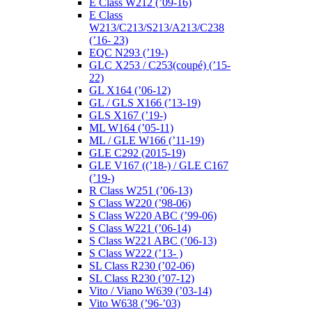
E Class W212 (’09-16)
E Class
W213/C213/S213/A213/C238
(’16- 23)
EQC N293 (’19-)
GLC X253 / C253(coupé) (’15-
22)
GL X164 (’06-12)
GL / GLS X166 (’13-19)
GLS X167 (’19-)
ML W164 (’05-11)
ML / GLE W166 (’11-19)
GLE C292 (2015-19)
GLE V167 ((’18-) / GLE C167
(’19-)
R Class W251 (’06-13)
S Class W220 (’98-06)
S Class W220 ABC (’99-06)
S Class W221 (’06-14)
S Class W221 ABC (’06-13)
S Class W222 (’13- )
SL Class R230 (’02-06)
SL Class R230 (’07-12)
Vito / Viano W639 (’03-14)
Vito W638 (’96-’03)