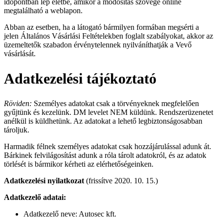
időpontban lép életbe, amikor a módosítás szövege online
megtalálható a weblapon.
Abban az esetben, ha a látogató bármilyen formában megsérti a
jelen Általános Vásárlási Feltételekben foglalt szabályokat, akkor az
üzemeltetők szabadon érvénytelennek nyilváníthatják a Vevő
vásárlását.
Adatkezelési tájékoztató
Röviden:
Személyes adatokat csak a törvényeknek megfelelően
gyűjtünk és kezelünk. DM levelet NEM küldünk. Rendszerüzenetet
anélkül is küldhetünk. Az adatokat a lehető legbiztonságosabban
tároljuk.
Harmadik félnek személyes adatokat csak hozzájárulással adunk át.
Bárkinek felvilágosítást adunk a róla tárolt adatokról, és az adatok
törlését is bármikor kérheti az elérhetőségeinken.
Adatkezelési nyilatkozat
(frissítve 2020. 10. 15.)
Adatkezelő adatai:
Adatkezelő neve: Autosec kft.