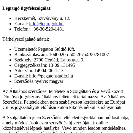
Légrugó ügyfélszolgálat:
Kecskemét, Szivárvány u. 12.
E-mail:
info@legrugok.hu
Telefon: +36-30-520-1481
Tárhelyszolgálató adatai:
Üzemeltető: Pegaton Stúdió Kft.
Bankszámlaszám: 10400205-50526754-90781007
Székhely: 2700 Cegléd, Lajos utca 9.
Cégjegyzékszám: 13-09-131495
Adószám: 14904206-1-13
E-mail: info@pegatonstudio.hu
Szerződés nyelve: magyar
Az Általános szerződési feltételek a Szolgáltató és a Vevő között
létrejövő jogviszony általános feltételeit tartalmazza. Az Általános
Szerződési Feltételekben nem szabályozott kérdésekre az Európai
Uniós jogszabályok előírásai külön kikötés nélkül is irányadóak.
A Szolgáltató a jelen Szerződés feltételeit egyoldalúan módosíthatja,
amely módosítások ezen szerződés új verziójának online
közzétételével lépnek hatályba. Vevő minden leadott rendeléséhez