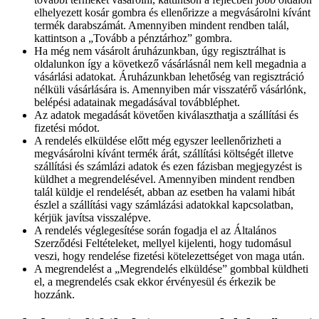
elhelyezett kosár gombra és ellenőrizze a megvásárolni kívánt
termék darabszámát. Amennyiben mindent rendben talál,
kattintson a „Tovább a pénztárhoz” gombra.
Ha még nem vásárolt áruházunkban, úgy regisztrálhat is
oldalunkon így a következő vásárlásnál nem kell megadnia a
vásárlási adatokat. Áruházunkban lehetőség van regisztráció
nélküli vásárlására is. Amennyiben már visszatérő vásárlónk,
belépési adatainak megadásával továbbléphet.
Az adatok megadását követően kiválaszthatja a szállítási és
fizetési módot.
A rendelés elküldése előtt még egyszer leellenőrizheti a
megvásárolni kívánt termék árát, szállítási költségét illetve
szállítási és számlázi adatok és ezen fázisban megjegyzést is
küldhet a megrendelésével. Amennyiben mindent rendben
talál küldje el rendelését, abban az esetben ha valami hibát
észlel a szállítási vagy számlázási adatokkal kapcsolatban,
kérjük javítsa visszalépve.
A rendelés véglegesítése során fogadja el az Általános
Szerződési Feltételeket, mellyel kijelenti, hogy tudomásul
veszi, hogy rendelése fizetési kötelezettséget von maga után.
A megrendelést a „Megrendelés elküldése” gombbal küldheti
el, a megrendelés csak ekkor érvényesül és érkezik be
hozzánk.