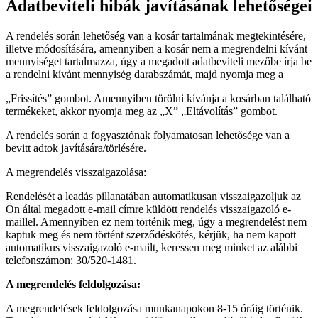
Adatbeviteli hibák javításának lehetőségei
A rendelés során lehetőség van a kosár tartalmának megtekintésére,
illetve módosítására, amennyiben a kosár nem a megrendelni kívánt
mennyiséget tartalmazza, úgy a megadott adatbeviteli mezőbe írja be
a rendelni kívánt mennyiség darabszámát, majd nyomja meg a
„Frissítés” gombot. Amennyiben törölni kívánja a kosárban található
termékeket, akkor nyomja meg az „X” „Eltávolítás” gombot.
A rendelés során a fogyasztónak folyamatosan lehetősége van a
bevitt adtok javítására/törlésére.
A megrendelés visszaigazolása:
Rendelését a leadás pillanatában automatikusan visszaigazoljuk az
Ön által megadott e-mail címre küldött rendelés visszaigazoló e-
maillel. Amennyiben ez nem történik meg, úgy a megrendelést nem
kaptuk meg és nem történt szerződéskötés, kérjük, ha nem kapott
automatikus visszaigazoló e-mailt, keressen meg minket az alábbi
telefonszámon: 30/520-1481.
A megrendelés feldolgozása:
A megrendelések feldolgozása munkanapokon 8-15 óráig történik.