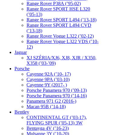
Range Rover P38A (’95-02)
Range Rover SPORT HSE L320
(’05-13)
Range Rover SPORT L494 (’13-18)
Range Rover SPORT L494 CVD
(’13-18)
Range Rover Vogue L322 (’02-12)
Range Rover Vogue L322 VDS (’10-
12)
Jaguar
XJ SZÉRIA/XJ6, XJ8, XJR / X350,
X358 (’03-’09)
Porsche
Cayenne 92A (’10- 17)
Cayenne 9PA (’03-10)
Cayenne 9Y (2017- )
Porsche Panamera 970 (’09-13)
Porsche Panamera 970 (’14-16)
Panamera 971 G2 (2016-)
Macan 95B (’14-18)
Bentley
CONTINENTAL GT (’03-17),
FLYING SPUR (’05-13) 3W
Bentayga 4V (’16-23)
Mulsanne 3Y (’10-20)