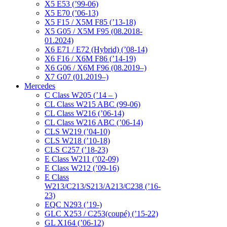
X5 E53 (’99-06)
X5 E70 (’06-13)
X5 F15 / X5M F85 (’13-18)
X5 G05 / X5M F95 (08.2018-
01.2024)
X6 E71 / E72 (Hybrid) (’08-14)
X6 F16 / X6M F86 (’14-19)
X6 G06 / X6M F96 (08.2019–)
X7 G07 (01.2019–)
Mercedes
C Class W205 (’14 – )
CL Class W215 ABC (99-06)
CL Class W216 (’06-14)
CL Class W216 ABC (’06-14)
CLS W219 (’04-10)
CLS W218 (’10-18)
CLS C257 (’18-23)
E Class W211 (’02-09)
E Class W212 (’09-16)
E Class
W213/C213/S213/A213/C238 (’16-
23)
EQC N293 (’19-)
GLC X253 / C253(coupé) (’15-22)
GL X164 (’06-12)