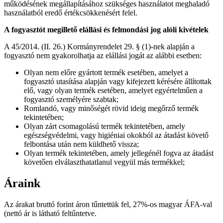
működésének megállapításához szükséges használatot meghaladó
használatból eredő értékcsökkenésért felel.
A fogyasztót megillető elállási és felmondási jog alóli kivételek
A 45/2014. (II. 26.) Kormányrendelet 29. § (1)-nek alapján a
fogyasztó nem gyakorolhatja az elállási jogát az alábbi esetben:
Olyan nem előre gyártott termék esetében, amelyet a
fogyasztó utasítása alapján vagy kifejezett kérésére állítottak
elő, vagy olyan termék esetében, amelyet egyértelműen a
fogyasztó személyére szabtak;
Romlandó, vagy minőségét rövid ideig megőrző termék
tekintetében;
Olyan zárt csomagolású termék tekintetében, amely
egészségvédelmi, vagy higiéniai okokból az átadást követő
felbontása után nem küldhető vissza;
Olyan termék tekintetében, amely jellegénél fogva az átadást
követően elválaszthatatlanul vegyül más termékkel;
Áraink
Az árakat bruttó forint áron tűntettük fel, 27%-os magyar ÁFA-val
(nettó ár is látható feltűntetve.