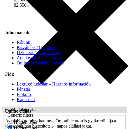
Ft + ÁFA
82.550
Ft brutto
Információk
Rólunk
Kiszállítás / Garancia
Üzletszabályzat (ÁSZF)
Adatkezelési tájékoztató
Online fizetési tájékoztató
Fiók
Légrugó tudástár – Hasznos információk
Pénztár
Fiókom
Kapcsolat
További találatok...
Online elállás
Generic filters
Az alábbi gombra kattintva Ön online úton is gyakorolhatja a
Hidden label
jogszabályban biztosított 14 napos elállási jogát.
Hidden label