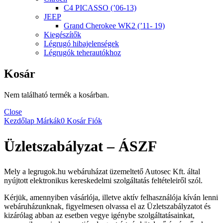
C4 PICASSO (’06-13)
JEEP
Grand Cherokee WK2 (’11- 19)
Kiegészítők
Légrugó hibajelenségek
Légrugók teherautókhoz
Kosár
Nem található termék a kosárban.
Close
Kezdőlap
Márkák
0
Kosár
Fiók
Üzletszabályzat – ÁSZF
Mely a legrugok.hu webáruházat üzemeltető Autosec Kft. által
nyújtott elektronikus kereskedelmi szolgáltatás feltételeiről szól.
Kérjük, amennyiben vásárlója, illetve aktív felhasználója kíván lenni
webáruházunknak, figyelmesen olvassa el az Üzletszabályzatot és
kizárólag abban az esetben vegye igénybe szolgáltatásainkat,