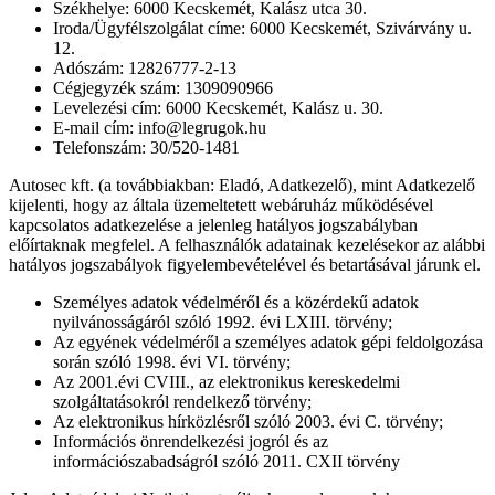
Székhelye: 6000 Kecskemét, Kalász utca 30.
Iroda/Ügyfélszolgálat címe: 6000 Kecskemét, Szivárvány u.
12.
Adószám: 12826777-2-13
Cégjegyzék szám: 1309090966
Levelezési cím: 6000 Kecskemét, Kalász u. 30.
E-mail cím: info@legrugok.hu
Telefonszám: 30/520-1481
Autosec kft. (a továbbiakban: Eladó, Adatkezelő), mint Adatkezelő
kijelenti, hogy az általa üzemeltetett webáruház működésével
kapcsolatos adatkezelése a jelenleg hatályos jogszabályban
előírtaknak megfelel. A felhasználók adatainak kezelésekor az alábbi
hatályos jogszabályok figyelembevételével és betartásával járunk el.
Személyes adatok védelméről és a közérdekű adatok
nyilvánosságáról szóló 1992. évi LXIII. törvény;
Az egyének védelméről a személyes adatok gépi feldolgozása
során szóló 1998. évi VI. törvény;
Az 2001.évi CVIII., az elektronikus kereskedelmi
szolgáltatásokról rendelkező törvény;
Az elektronikus hírközlésről szóló 2003. évi C. törvény;
Információs önrendelkezési jogról és az
információszabadságról szóló 2011. CXII törvény