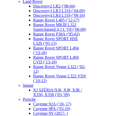
Land Rover
Discovery2 LR2 (’98-04)
Discovery3 LR3 L319 (’04-09)
Discovery4 LR4 L319 (’09-16)
Range Rover L405 (’12-17)
Range Rover MKIII L322
Supercharged 4,2 L V8 (’06-09)
Range Rover P38A (’95-02)
Range Rover SPORT HSE
L320 (’05-13)
Range Rover SPORT L494
(’13-18)
Range Rover SPORT L494
CVD (’13-18)
Range Rover Vogue L322 (’02-
12)
Range Rover Vogue L322 VDS
(’10-12)
Jaguar
XJ SZÉRIA/XJ6, XJ8, XJR /
X350, X358 (’03-’09)
Porsche
Cayenne 92A (’10- 17)
Cayenne 9PA (’03-10)
Cayenne 9Y (2017- )