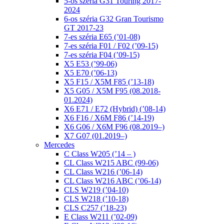
5-ös széria G31 Touring 2017-
2024
6-os széria G32 Gran Tourismo
GT 2017-23
7-es széria E65 (’01-08)
7-es széria F01 / F02 (’09-15)
7-es széria F04 (’09-15)
X5 E53 (’99-06)
X5 E70 (’06-13)
X5 F15 / X5M F85 (’13-18)
X5 G05 / X5M F95 (08.2018-
01.2024)
X6 E71 / E72 (Hybrid) (’08-14)
X6 F16 / X6M F86 (’14-19)
X6 G06 / X6M F96 (08.2019–)
X7 G07 (01.2019–)
Mercedes
C Class W205 (’14 – )
CL Class W215 ABC (99-06)
CL Class W216 (’06-14)
CL Class W216 ABC (’06-14)
CLS W219 (’04-10)
CLS W218 (’10-18)
CLS C257 (’18-23)
E Class W211 (’02-09)