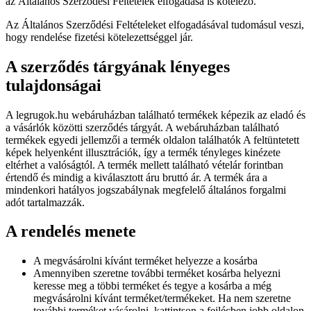
az Általános Szerződési Feltételek elfogadása is kötelező.
Az Általános Szerződési Feltételeket elfogadásával tudomásul veszi,
hogy rendelése fizetési kötelezettséggel jár.
A szerződés tárgyának lényeges
tulajdonságai
A legrugok.hu webáruházban található termékek képezik az eladó és
a vásárlók közötti szerződés tárgyát. A webáruházban található
termékek egyedi jellemzői a termék oldalon találhatók A feltüntetett
képek helyenként illusztrációk, így a termék tényleges kinézete
eltérhet a valóságtól. A termék mellett található vételár forintban
értendő és mindig a kiválasztott áru bruttó ár. A termék ára a
mindenkori hatályos jogszabálynak megfelelő általános forgalmi
adót tartalmazzák.
A rendelés menete
A megvásárolni kívánt terméket helyezze a kosárba
Amennyiben szeretne további terméket kosárba helyezni
keresse meg a többi terméket és tegye a kosárba a még
megvásárolni kívánt terméket/termékeket. Ha nem szeretne
további terméket vásárolni, kattintson a fejlécben jobb oldalon