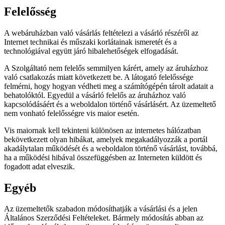
Felelősség
A webáruházban való vásárlás feltételezi a vásárló részéről az
Internet technikai és műszaki korlátainak ismeretét és a
technológiával együtt járó hibalehetőségek elfogadását.
A Szolgáltató nem felelős semmilyen kárért, amely az áruházhoz
való csatlakozás miatt következett be. A látogató felelőssége
felmérni, hogy hogyan védheti meg a számítógépén tárolt adatait a
behatolóktól. Egyedül a vásárló felelős az áruházhoz való
kapcsolódásáért és a weboldalon történő vásárlásért. Az üzemeltető
nem vonható felelősségre vis maior esetén.
Vis maiornak kell tekinteni különösen az internetes hálózatban
bekövetkezett olyan hibákat, amelyek megakadályozzák a portál
akadálytalan működését és a weboldalon történő vásárlást, továbbá,
ha a működési hibával összefüggésben az Interneten küldött és
fogadott adat elveszik.
Egyéb
Az üzemeltetők szabadon módosíthatják a vásárlási és a jelen
Általános Szerződési Feltételeket. Bármely módosítás abban az