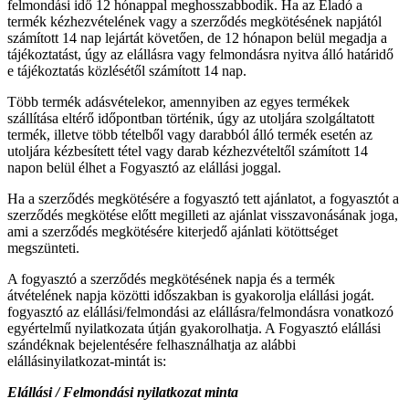
felmondási idő 12 hónappal meghosszabbodik. Ha az Eladó a
termék kézhezvételének vagy a szerződés megkötésének napjától
számított 14 nap lejártát követően, de 12 hónapon belül megadja a
tájékoztatást, úgy az elállásra vagy felmondásra nyitva álló határidő
e tájékoztatás közlésétől számított 14 nap.
Több termék adásvételekor, amennyiben az egyes termékek
szállítása eltérő időpontban történik, úgy az utoljára szolgáltatott
termék, illetve több tételből vagy darabból álló termék esetén az
utoljára kézbesített tétel vagy darab kézhezvételtől számított 14
napon belül élhet a Fogyasztó az elállási joggal.
Ha a szerződés megkötésére a fogyasztó tett ajánlatot, a fogyasztót a
szerződés megkötése előtt megilleti az ajánlat visszavonásának joga,
ami a szerződés megkötésére kiterjedő ajánlati kötöttséget
megszünteti.
A fogyasztó a szerződés megkötésének napja és a termék
átvételének napja közötti időszakban is gyakorolja elállási jogát.
fogyasztó az elállási/felmondási az elállásra/felmondásra vonatkozó
egyértelmű nyilatkozata útján gyakorolhatja. A Fogyasztó elállási
szándéknak bejelentésére felhasználhatja az alábbi
elállásinyilatkozat-mintát is:
Elállási / Felmondási nyilatkozat minta