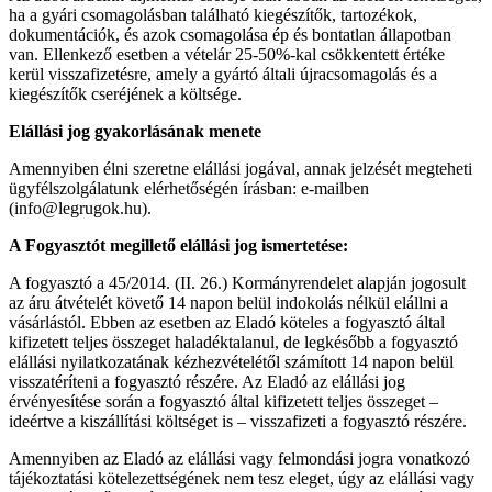
ha a gyári csomagolásban található kiegészítők, tartozékok,
dokumentációk, és azok csomagolása ép és bontatlan állapotban
van. Ellenkező esetben a vételár 25-50%-kal csökkentett értéke
kerül visszafizetésre, amely a gyártó általi újracsomagolás és a
kiegészítők cseréjének a költsége.
Elállási jog gyakorlásának menete
Amennyiben élni szeretne elállási jogával, annak jelzését megteheti
ügyfélszolgálatunk elérhetőségén írásban: e-mailben
(info@legrugok.hu).
A Fogyasztót megillető elállási jog ismertetése:
A fogyasztó a 45/2014. (II. 26.) Kormányrendelet alapján jogosult
az áru átvételét követő 14 napon belül indokolás nélkül elállni a
vásárlástól. Ebben az esetben az Eladó köteles a fogyasztó által
kifizetett teljes összeget haladéktalanul, de legkésőbb a fogyasztó
elállási nyilatkozatának kézhezvételétől számított 14 napon belül
visszatéríteni a fogyasztó részére. Az Eladó az elállási jog
érvényesítése során a fogyasztó által kifizetett teljes összeget –
ideértve a kiszállítási költséget is – visszafizeti a fogyasztó részére.
Amennyiben az Eladó az elállási vagy felmondási jogra vonatkozó
tájékoztatási kötelezettségének nem tesz eleget, úgy az elállási vagy