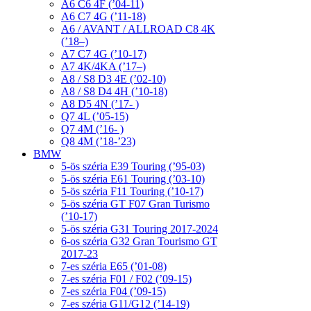
A6 C6 4F (’04-11)
A6 C7 4G (’11-18)
A6 / AVANT / ALLROAD C8 4K
(’18–)
A7 C7 4G (’10-17)
A7 4K/4KA (’17–)
A8 / S8 D3 4E (’02-10)
A8 / S8 D4 4H (’10-18)
A8 D5 4N (’17- )
Q7 4L (’05-15)
Q7 4M (’16- )
Q8 4M (’18-’23)
BMW
5-ös széria E39 Touring (’95-03)
5-ös széria E61 Touring (’03-10)
5-ös széria F11 Touring (’10-17)
5-ös széria GT F07 Gran Turismo
(’10-17)
5-ös széria G31 Touring 2017-2024
6-os széria G32 Gran Tourismo GT
2017-23
7-es széria E65 (’01-08)
7-es széria F01 / F02 (’09-15)
7-es széria F04 (’09-15)
7-es széria G11/G12 (’14-19)