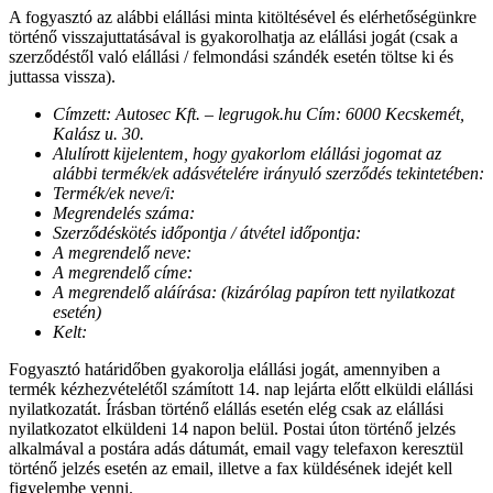
A fogyasztó az alábbi elállási minta kitöltésével és elérhetőségünkre
történő visszajuttatásával is gyakorolhatja az elállási jogát (csak a
szerződéstől való elállási / felmondási szándék esetén töltse ki és
juttassa vissza).
Címzett: Autosec Kft. – legrugok.hu Cím: 6000 Kecskemét,
Kalász u. 30.
Alulírott kijelentem, hogy gyakorlom elállási jogomat az
alábbi termék/ek adásvételére irányuló szerződés tekintetében:
Termék/ek neve/i:
Megrendelés száma:
Szerződéskötés időpontja / átvétel időpontja:
A megrendelő neve:
A megrendelő címe:
A megrendelő aláírása: (kizárólag papíron tett nyilatkozat
esetén)
Kelt:
Fogyasztó határidőben gyakorolja elállási jogát, amennyiben a
termék kézhezvételétől számított 14. nap lejárta előtt elküldi elállási
nyilatkozatát. Írásban történő elállás esetén elég csak az elállási
nyilatkozatot elküldeni 14 napon belül. Postai úton történő jelzés
alkalmával a postára adás dátumát, email vagy telefaxon keresztül
történő jelzés esetén az email, illetve a fax küldésének idejét kell
figyelembe venni.