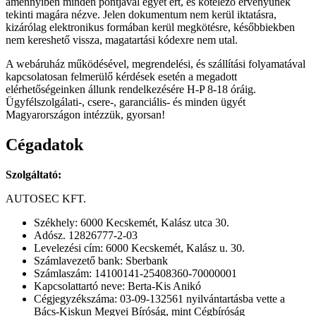
amennyiben minden pontjával egyet ért, és kötelező érvényűnek
tekinti magára nézve. Jelen dokumentum nem kerül iktatásra,
kizárólag elektronikus formában kerül megkötésre, későbbiekben
nem kereshető vissza, magatartási kódexre nem utal.
A webáruház működésével, megrendelési, és szállítási folyamatával
kapcsolatosan felmerülő kérdések esetén a megadott
elérhetőségeinken állunk rendelkezésére H-P 8-18 óráig.
Ügyfélszolgálati-, csere-, garanciális- és minden ügyét
Magyarországon intézzük, gyorsan!
Cégadatok
Szolgáltató:
AUTOSEC KFT.
Székhely: 6000 Kecskemét, Kalász utca 30.
Adósz. 12826777-2-03
Levelezési cím: 6000 Kecskemét, Kalász u. 30.
Számlavezető bank: Sberbank
Számlaszám: 14100141-25408360-70000001
Kapcsolattartó neve: Berta-Kis Anikó
Cégjegyzékszáma: 03-09-132561 nyilvántartásba vette a
Bács-Kiskun Megyei Bíróság, mint Cégbíróság