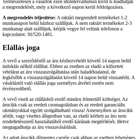
Természetesen a vásárlók ezen időintervallumon kívül is leadhatják
a megrendelését, mely a következő napon kerül feldolgozásra.
A megrendelés teljesítése:
A raktári megrendelt termékeket 1-2
munkanapon belül házhoz szállítjuk. A nem raktári termékeket 2-3
munkanap alatt szállítjuk, kérjük vegye fel velünk telefonon a
kapcsolatot: 30/520-1481.
Elállás joga
A vevő a szerződéstől az áru kézhezvételét követő 14 napon belül
indoklás nélkül elállhat. Ebben az esetben az eladó a kifizetett
vételárat az áru visszaszolgáltatása után haladéktalanul, de
legkésőbb a visszaszolgáltatást követő 14 napon belül visszatéríti. A
vásárlástól való elállás joga személyes átvétel esetén nem
érvényesíthető.
A vevő viseli az elállásból eredő minden felmerülő költséget. Az
árucikk csak az eredeti csomagolásban és az eredeti garanciális
okmányokkal együtt szolgáltatható vissza! Amennyiben az árucikk
sérült, vagy viseltes állapotban van, az eladó kérheti az áru nem
rendeltetésszerű használatából eredő kárának megtérítését, illetve
megtagadhatja az áru visszavásárlását.
Az adott árucikk díjmentes cseréje csak abban az esetben lehetséges,