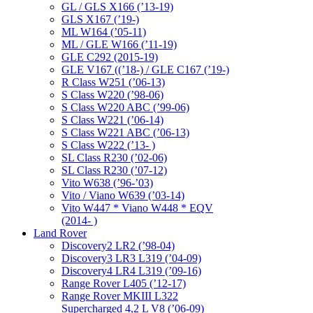
GL / GLS X166 (’13-19)
GLS X167 (’19-)
ML W164 (’05-11)
ML / GLE W166 (’11-19)
GLE C292 (2015-19)
GLE V167 ((’18-) / GLE C167 (’19-)
R Class W251 (’06-13)
S Class W220 (’98-06)
S Class W220 ABC (’99-06)
S Class W221 (’06-14)
S Class W221 ABC (’06-13)
S Class W222 (’13- )
SL Class R230 (’02-06)
SL Class R230 (’07-12)
Vito W638 (’96-’03)
Vito / Viano W639 (’03-14)
Vito W447 * Viano W448 * EQV
(2014- )
Land Rover
Discovery2 LR2 (’98-04)
Discovery3 LR3 L319 (’04-09)
Discovery4 LR4 L319 (’09-16)
Range Rover L405 (’12-17)
Range Rover MKIII L322
Supercharged 4,2 L V8 (’06-09)