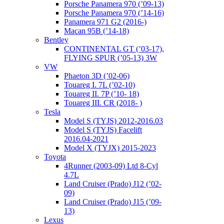
Porsche Panamera 970 (’09-13)
Porsche Panamera 970 (’14-16)
Panamera 971 G2 (2016-)
Macan 95B (’14-18)
Bentley
CONTINENTAL GT (’03-17),
FLYING SPUR (’05-13) 3W
VW
Phaeton 3D (’02-06)
Touareg I. 7L (’02-10)
Touareg II. 7P (’10- 18)
Touareg III. CR (2018- )
Tesla
Model S (TYJS) 2012-2016.03
Model S (TYJS) Facelift
2016.04-2021
Model X (TYJX) 2015-2023
Toyota
4Runner (2003-09) Ltd 8-Cyl
4.7L
Land Cruiser (Prado) J12 (’02-
09)
Land Cruiser (Prado) J15 (’09-
13)
Lexus