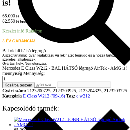
is!
65.000
Ft + ÁFA
82.550
Ft brutto
Készlet infó:
Raktáron
3 ÉV GARANCIA!
Bal oldali hátsó légrugó.
A szett tartalma: gyári kialakítású AirTek hátsó légrugó és a hozzá tartozó
szerelési alkatrészek.
Gyártási hely: Németország.
Mercedes E Class W212 - BAL HÁTSÓ légrugó AirTek - AMG is!
mennyiség
Mennyiség:
Kosárba teszem
Gyári szám:
2123200725, 2123203925, 2123204325, 2123203725
Kategória
E Class W212 ('09-16)
Tag:
e w212
Kapcsolódó termék:
65.000