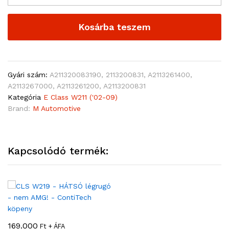
Kosárba teszem
Gyári szám:
A211320083190, 2113200831, A2113261400,
A2113267000, A2113261200, A2113200831
Kategória
E Class W211 ('02-09)
Brand:
M Automotive
Kapcsolódó termék:
169.000
Ft + ÁFA