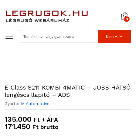
0
Keresés
E Class S211 KOMBI 4MATIC – JOBB HÁTSÓ
lengéscsillapító – ADS
Gyártó:
M Automotive
135.000
Ft + ÁFA
171.450
Ft brutto