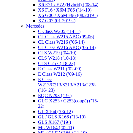
X6 E71 / E72 (Hybrid) (’08-14)
X6 F16 / X6M F86 (’14-19)
X6 G06 / X6M F96 (08.2019–)
X7 G07 (01.2019–)
Mercedes
C Class W205 (’14 – )
CL Class W215 ABC (99-06)
CL Class W216 (’06-14)
CL Class W216 ABC (’06-14)
CLS W219 (’04-10)
CLS W218 (’10-18)
CLS C257 (’18-23)
E Class W211 (’02-09)
E Class W212 (’09-16)
E Class
W213/C213/S213/A213/C238
(’16- 23)
EQC N293 (’19-)
GLC X253 / C253(coupé) (’15-
22)
GL X164 (’06-12)
GL / GLS X166 (’13-19)
GLS X167 (’19-)
ML W164 (’05-11)
ML / GLE W166 (’11-19)