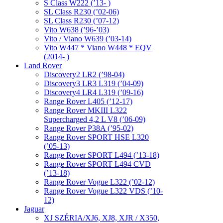
S Class W222 (’13- )
SL Class R230 (’02-06)
SL Class R230 (’07-12)
Vito W638 (’96-’03)
Vito / Viano W639 (’03-14)
Vito W447 * Viano W448 * EQV
(2014- )
Land Rover
Discovery2 LR2 (’98-04)
Discovery3 LR3 L319 (’04-09)
Discovery4 LR4 L319 (’09-16)
Range Rover L405 (’12-17)
Range Rover MKIII L322
Supercharged 4,2 L V8 (’06-09)
Range Rover P38A (’95-02)
Range Rover SPORT HSE L320
(’05-13)
Range Rover SPORT L494 (’13-18)
Range Rover SPORT L494 CVD
(’13-18)
Range Rover Vogue L322 (’02-12)
Range Rover Vogue L322 VDS (’10-
12)
Jaguar
XJ SZÉRIA/XJ6, XJ8, XJR / X350,