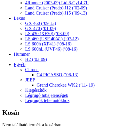
4Runner (2003-09) Ltd 8-Cyl 4.7L
Land Cruiser (Prado) J12 (’02-09)
Land Cruiser (Prado) J15 (’09-13)
Lexus
GX 460 (’09-13)
GX 470 (’01-09)
LS 430 (XF30) (’03-09)
LS 460 (USF 40/41) (’07-12)
LS 600h (XF41) (’08-16)
LS 600hL (UVF46) (’08-16)
Hummer
H2 (’03-09)
Egyéb
Citroen
C4 PICASSO (’06-13)
JEEP
Grand Cherokee WK2 (’11- 19)
Kiegészítők
Légrugó hibajelenségek
Légrugók teherautókhoz
Kosár
Nem található termék a kosárban.