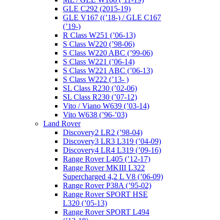
GLE C292 (2015-19)
GLE V167 ((’18-) / GLE C167
(’19-)
R Class W251 (’06-13)
S Class W220 (’98-06)
S Class W220 ABC (’99-06)
S Class W221 (’06-14)
S Class W221 ABC (’06-13)
S Class W222 (’13- )
SL Class R230 (’02-06)
SL Class R230 (’07-12)
Vito / Viano W639 (’03-14)
Vito W638 (’96-’03)
Land Rover
Discovery2 LR2 (’98-04)
Discovery3 LR3 L319 (’04-09)
Discovery4 LR4 L319 (’09-16)
Range Rover L405 (’12-17)
Range Rover MKIII L322
Supercharged 4,2 L V8 (’06-09)
Range Rover P38A (’95-02)
Range Rover SPORT HSE
L320 (’05-13)
Range Rover SPORT L494