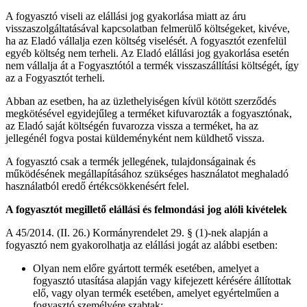
A fogyasztó viseli az elállási jog gyakorlása miatt az áru
visszaszolgáltatásával kapcsolatban felmerülő költségeket, kivéve,
ha az Eladó vállalja ezen költség viselését. A fogyasztót ezenfelül
egyéb költség nem terheli. Az Eladó elállási jog gyakorlása esetén
nem vállalja át a Fogyasztótól a termék visszaszállítási költségét, így
az a Fogyasztót terheli.
Abban az esetben, ha az üzlethelyiségen kívül kötött szerződés
megkötésével egyidejűleg a terméket kifuvarozták a fogyasztónak,
az Eladó saját költségén fuvarozza vissza a terméket, ha az
jellegénél fogva postai küldeményként nem küldhető vissza.
A fogyasztó csak a termék jellegének, tulajdonságainak és
működésének megállapításához szükséges használatot meghaladó
használatból eredő értékcsökkenésért felel.
A fogyasztót megillető elállási és felmondási jog alóli kivételek
A 45/2014. (II. 26.) Kormányrendelet 29. § (1)-nek alapján a
fogyasztó nem gyakorolhatja az elállási jogát az alábbi esetben:
Olyan nem előre gyártott termék esetében, amelyet a
fogyasztó utasítása alapján vagy kifejezett kérésére állítottak
elő, vagy olyan termék esetében, amelyet egyértelműen a
fogyasztó személyére szabtak;