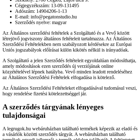
Cégjegyzékszám: 13-09-131495
Adószám: 14904206-1-13
E-mail: info@pegatonstudio.hu
Szerződés nyelve: magyar
Az Általános szerződési feltételek a Szolgáltató és a Vevő között
létrejövő jogviszony általános feltételeit tartalmazza. Az Általános
Szerződési Feltételekben nem szabályozott kérdésekre az Európai
Uniós jogszabályok előírásai külön kikötés nélkül is irányadóak.
A Szolgáltató a jelen Szerződés feltételeit egyoldalúan módosíthatja,
amely módosítások ezen szerződés új verziójának online
közzétételével lépnek hatályba. Vevő minden leadott rendeléséhez
az Általános Szerződési Feltételek elfogadása is kötelező.
Az Általános Szerződési Feltételeket elfogadásával tudomásul veszi,
hogy rendelése fizetési kötelezettséggel jár.
A szerződés tárgyának lényeges
tulajdonságai
A legrugok.hu webáruházban található termékek képezik az eladó és
a vásárlók közötti szerződés tárgyát. A webáruházban található
termékek egyedi jellemzői a termék oldalon találhatók A feltüntetett