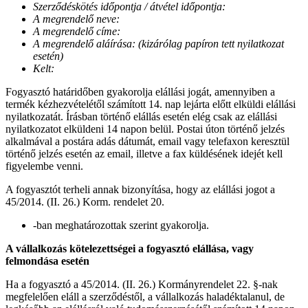
Szerződéskötés időpontja / átvétel időpontja:
A megrendelő neve:
A megrendelő címe:
A megrendelő aláírása: (kizárólag papíron tett nyilatkozat
esetén)
Kelt:
Fogyasztó határidőben gyakorolja elállási jogát, amennyiben a
termék kézhezvételétől számított 14. nap lejárta előtt elküldi elállási
nyilatkozatát. Írásban történő elállás esetén elég csak az elállási
nyilatkozatot elküldeni 14 napon belül. Postai úton történő jelzés
alkalmával a postára adás dátumát, email vagy telefaxon keresztül
történő jelzés esetén az email, illetve a fax küldésének idejét kell
figyelembe venni.
A fogyasztót terheli annak bizonyítása, hogy az elállási jogot a
45/2014. (II. 26.) Korm. rendelet 20.
-ban meghatározottak szerint gyakorolja.
A vállalkozás kötelezettségei a fogyasztó elállása, vagy
felmondása esetén
Ha a fogyasztó a 45/2014. (II. 26.) Kormányrendelet 22. §-nak
megfelelően eláll a szerződéstől, a vállalkozás haladéktalanul, de