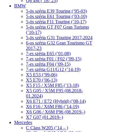
Q8 4M (’18-’23)
BMW
5-ös széria E39 Touring (’95-03)
5-ös széria E61 Touring (’03-10)
5-ös széria F11 Touring (’10-17)
5-ös széria GT F07 Gran Turismo
(’10-17)
5-ös széria G31 Touring 2017-2024
6-os széria G32 Gran Tourismo GT
2017-23
7-es széria E65 (’01-08)
7-es széria F01 / F02 (’09-15)
7-es széria F04 (’09-15)
7-es széria G11/G12 (’14-19)
X5 E53 (’99-06)
X5 E70 (’06-13)
X5 F15 / X5M F85 (’13-18)
X5 G05 / X5M F95 (08.2018-
01.2024)
X6 E71 / E72 (Hybrid) (’08-14)
X6 F16 / X6M F86 (’14-19)
X6 G06 / X6M F96 (08.2019–)
X7 G07 (01.2019–)
Mercedes
C Class W205 (’14 – )