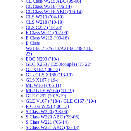
CL Class W215 ABC (99-06)
CL Class W216 (’06-14)
CL Class W216 ABC (’06-14)
CLS W219 (’04-10)
CLS W218 (’10-18)
CLS C257 (’18-23)
E Class W211 (’02-09)
E Class W212 (’09-16)
E Class
W213/C213/S213/A213/C238 (’16-
23)
EQC N293 (’19-)
GLC X253 / C253(coupé) (’15-22)
GL X164 (’06-12)
GL / GLS X166 (’13-19)
GLS X167 (’19-)
ML W164 (’05-11)
ML / GLE W166 (’11-19)
GLE C292 (2015-19)
GLE V167 ((’18-) / GLE C167 (’19-)
R Class W251 (’06-13)
S Class W220 (’98-06)
S Class W220 ABC (’99-06)
S Class W221 (’06-14)
S Class W221 ABC (’06-13)