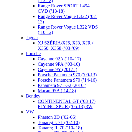
(’13-18)
Range Rover SPORT L494
CVD (’13-18)
Range Rover Vogue L322 (’02-
12)
Range Rover Vogue L322 VDS
(’10-12)
Jaguar
XJ SZÉRIA/XJ6, XJ8, XJR /
X350, X358 (’03-’09)
Porsche
Cayenne 92A (’10- 17)
Cayenne 9PA (’03-10)
Cayenne 9Y (2017- )
Porsche Panamera 970 (’09-13)
Porsche Panamera 970 (’14-16)
Panamera 971 G2 (2016-)
Macan 95B (’14-18)
Bentley
CONTINENTAL GT (’03-17),
FLYING SPUR (’05-13) 3W
VW
Phaeton 3D (’02-06)
Touareg I. 7L (’02-10)
Touareg II. 7P (’10- 18)