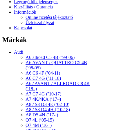
Légrugó hibajelenségek
Kiszállítás / Garancia
Információk
Online fizetési tájékoztató
Üzletszabályzat
Kapcsolat
Márkák
Audi
A6 allroad C5 4B (’99-06)
A6 AVANT / QUATTRO C5 4B
(’98-05)
A6 C6 4F (’04-11)
A6 C7 4G (’11-18)
A6 / AVANT / ALLROAD C8 4K
(’18–)
A7 C7 4G (’10-17)
A7 4K/4KA (’17–)
A8 / S8 D3 4E (’02-10)
A8 / S8 D4 4H (’10-18)
A8 D5 4N (’17- )
Q7 4L (’05-15)
Q7 4M (’16- )