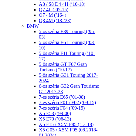
A8 / S8 D4 4H (’10-18)
Q7 4L (’05-15)
Q7 4M (’16- )
Q8 4M (’18-’23)
BMW
5-ös széria E39 Touring (’95-
03)
5-ös széria E61 Touring (’03-
10)
5-ös széria F11 Touring (’10-
17)
5-ös széria GT F07 Gran
Turismo (’10-17)
5-ös széria G31 Touring 2017-
2024
6-os széria G32 Gran Tourismo
GT 2017-23
7-es széria E65 (’01-08)
7-es széria F01 / F02 (’09-15)
7-es széria F04 (’09-15)
X5 E53 (’99-06)
X5 E70 (’06-13)
X5 F15 / X5M F85 (’13-18)
X5 G05 / X5M F95 (08.2018-
01.2024)