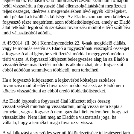
legkésőbb az elállásról való tudomásszerzésétől számított 14 napon
belül visszatéríti a fogyasztó által ellenszolgáltatásként megfizetett
teljes összeget, ideértve a megrendelésben lévő egyéb költségeket,
mint például a kiszállítás költsége. Az Eladó azonban nem köteles a
fogyasztó része megtéríteni azon többletköltségeket, amely az Eladó
által felkínált legolcsóbb szokásos fuvarozási módtól eltérő szállítási
mód választásából adódik.
A 45/2014. (II. 26.) Kormányrendelet 22. §-nak megfelelő elállás,
vagy felmondás esetén az Eladó a fogyasztónak visszajáró összeget
a fogyasztó által igénybe vett fizetési móddal megegyező módon
téríti vissza. A fogyasztó kifejezett beleegyezése alapján az Eladó a
visszatérítésre más fizetési módot is alkalmazhat, de a fogyasztót
ebből adódóan semmilyen többletdíj nem terhelheti.
Ha a fogyasztó kifejezetten a legkevésbé költséges szokásos
fuvarozási módtól eltérő fuvarozási módot választ, az Eladó nem
köteles visszatéríteni az ebből eredő többletköltségeket.
Az Eladó jogosult a fogyasztó által kifizetett teljes összeg
visszafizetését mindaddig visszatartani, amíg vissza nem kapta a
terméket, vagy a fogyasztó nem igazolta hitelt érdemlően, hogy azt
visszaküldte. Nem illeti meg az Eladót a visszatartás joga, ha
vállalta, hogy a terméket maga fuvarozza vissza.
A vállalkozást a szerződés szerinti főkötelezettsége teljesítéséért járó