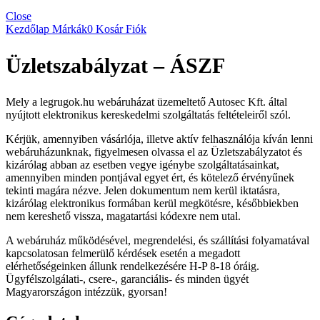
Close
Kezdőlap
Márkák
0
Kosár
Fiók
Üzletszabályzat – ÁSZF
Mely a legrugok.hu webáruházat üzemeltető Autosec Kft. által
nyújtott elektronikus kereskedelmi szolgáltatás feltételeiről szól.
Kérjük, amennyiben vásárlója, illetve aktív felhasználója kíván lenni
webáruházunknak, figyelmesen olvassa el az Üzletszabályzatot és
kizárólag abban az esetben vegye igénybe szolgáltatásainkat,
amennyiben minden pontjával egyet ért, és kötelező érvényűnek
tekinti magára nézve. Jelen dokumentum nem kerül iktatásra,
kizárólag elektronikus formában kerül megkötésre, későbbiekben
nem kereshető vissza, magatartási kódexre nem utal.
A webáruház működésével, megrendelési, és szállítási folyamatával
kapcsolatosan felmerülő kérdések esetén a megadott
elérhetőségeinken állunk rendelkezésére H-P 8-18 óráig.
Ügyfélszolgálati-, csere-, garanciális- és minden ügyét
Magyarországon intézzük, gyorsan!