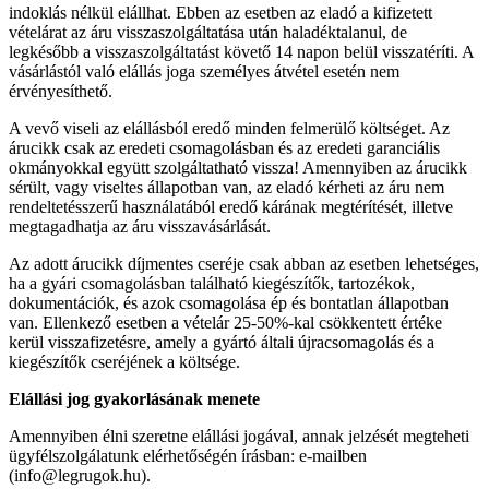
indoklás nélkül elállhat. Ebben az esetben az eladó a kifizetett
vételárat az áru visszaszolgáltatása után haladéktalanul, de
legkésőbb a visszaszolgáltatást követő 14 napon belül visszatéríti. A
vásárlástól való elállás joga személyes átvétel esetén nem
érvényesíthető.
A vevő viseli az elállásból eredő minden felmerülő költséget. Az
árucikk csak az eredeti csomagolásban és az eredeti garanciális
okmányokkal együtt szolgáltatható vissza! Amennyiben az árucikk
sérült, vagy viseltes állapotban van, az eladó kérheti az áru nem
rendeltetésszerű használatából eredő kárának megtérítését, illetve
megtagadhatja az áru visszavásárlását.
Az adott árucikk díjmentes cseréje csak abban az esetben lehetséges,
ha a gyári csomagolásban található kiegészítők, tartozékok,
dokumentációk, és azok csomagolása ép és bontatlan állapotban
van. Ellenkező esetben a vételár 25-50%-kal csökkentett értéke
kerül visszafizetésre, amely a gyártó általi újracsomagolás és a
kiegészítők cseréjének a költsége.
Elállási jog gyakorlásának menete
Amennyiben élni szeretne elállási jogával, annak jelzését megteheti
ügyfélszolgálatunk elérhetőségén írásban: e-mailben
(info@legrugok.hu).