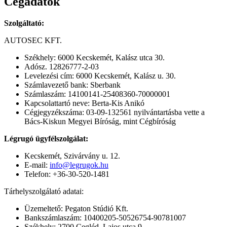
Cégadatok
Szolgáltató:
AUTOSEC KFT.
Székhely: 6000 Kecskemét, Kalász utca 30.
Adósz. 12826777-2-03
Levelezési cím: 6000 Kecskemét, Kalász u. 30.
Számlavezető bank: Sberbank
Számlaszám: 14100141-25408360-70000001
Kapcsolattartó neve: Berta-Kis Anikó
Cégjegyzékszáma: 03-09-132561 nyilvántartásba vette a
Bács-Kiskun Megyei Bíróság, mint Cégbíróság
Légrugó ügyfélszolgálat:
Kecskemét, Szivárvány u. 12.
E-mail:
info@legrugok.hu
Telefon: +36-30-520-1481
Tárhelyszolgálató adatai:
Üzemeltető: Pegaton Stúdió Kft.
Bankszámlaszám: 10400205-50526754-90781007
Székhely: 2700 Cegléd, Lajos utca 9.