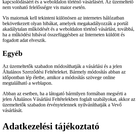
kapcsolódásáért és a weboldalon történő vásárlásért. Az üzemeltető
nem vonható felelősségre vis maior esetén.
Vis maiornak kell tekinteni különösen az internetes hálózatban
bekövetkezett olyan hibákat, amelyek megakadályozzák a portál
akadálytalan működését és a weboldalon történő vásárlást, továbbá,
ha a működési hibával összefüggésben az Interneten küldött és
fogadott adat elveszik.
Egyéb
Az üzemeltetők szabadon módosíthatják a vásárlási és a jelen
Általános Szerződési Feltételeket. Bármely módosítás abban az
időpontban lép életbe, amikor a módosítás szövege online
megtalálható a weblapon.
Abban az esetben, ha a látogató bármilyen formában megsérti a
jelen Általános Vásárlási Feltételekben foglalt szabályokat, akkor az
üzemeltetők szabadon érvénytelennek nyilváníthatják a Vevő
vásárlását.
Adatkezelési tájékoztató