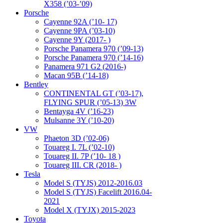
X358 (’03-’09)
Porsche
Cayenne 92A (’10- 17)
Cayenne 9PA (’03-10)
Cayenne 9Y (2017- )
Porsche Panamera 970 (’09-13)
Porsche Panamera 970 (’14-16)
Panamera 971 G2 (2016-)
Macan 95B (’14-18)
Bentley
CONTINENTAL GT (’03-17),
FLYING SPUR (’05-13) 3W
Bentayga 4V (’16-23)
Mulsanne 3Y (’10-20)
VW
Phaeton 3D (’02-06)
Touareg I. 7L (’02-10)
Touareg II. 7P (’10- 18 )
Touareg III. CR (2018- )
Tesla
Model S (TYJS) 2012-2016.03
Model S (TYJS) Facelift 2016.04-
2021
Model X (TYJX) 2015-2023
Toyota