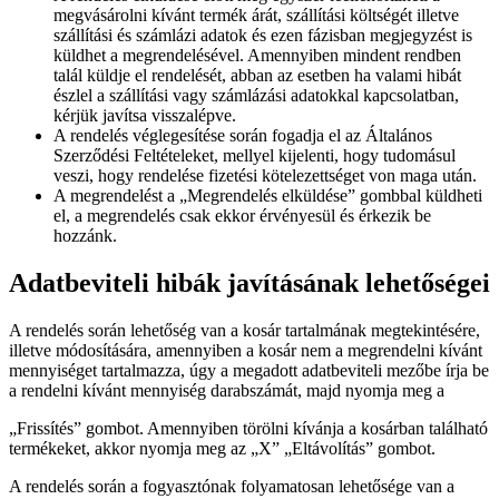
megvásárolni kívánt termék árát, szállítási költségét illetve
szállítási és számlázi adatok és ezen fázisban megjegyzést is
küldhet a megrendelésével. Amennyiben mindent rendben
talál küldje el rendelését, abban az esetben ha valami hibát
észlel a szállítási vagy számlázási adatokkal kapcsolatban,
kérjük javítsa visszalépve.
A rendelés véglegesítése során fogadja el az Általános
Szerződési Feltételeket, mellyel kijelenti, hogy tudomásul
veszi, hogy rendelése fizetési kötelezettséget von maga után.
A megrendelést a „Megrendelés elküldése” gombbal küldheti
el, a megrendelés csak ekkor érvényesül és érkezik be
hozzánk.
Adatbeviteli hibák javításának lehetőségei
A rendelés során lehetőség van a kosár tartalmának megtekintésére,
illetve módosítására, amennyiben a kosár nem a megrendelni kívánt
mennyiséget tartalmazza, úgy a megadott adatbeviteli mezőbe írja be
a rendelni kívánt mennyiség darabszámát, majd nyomja meg a
„Frissítés” gombot. Amennyiben törölni kívánja a kosárban található
termékeket, akkor nyomja meg az „X” „Eltávolítás” gombot.
A rendelés során a fogyasztónak folyamatosan lehetősége van a