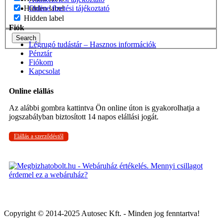
Online fizetési tájékoztató
Hidden label
Hidden label
Fiók
Search
Légrugó tudástár – Hasznos információk
Pénztár
Fiókom
Kapcsolat
Online elállás
Az alábbi gombra kattintva Ön online úton is gyakorolhatja a
jogszabályban biztosított 14 napos elállási jogát.
Elállás a szerződéstől
Copyright © 2014-2025 Autosec Kft. - Minden jog fenntartva!