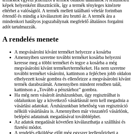
képek helyenként illusztrációk, így a termék tényleges kinézete
eltérhet a valóságtól. A termék mellett található vételár forintban
értendő és mindig a kiválasztott áru bruttó ár. A termék ára a
mindenkori hatályos jogszabálynak megfelelő általános forgalmi
adót tartalmazzák.
A rendelés menete
A megvásárolni kívánt terméket helyezze a kosárba
Amennyiben szeretne további terméket kosárba helyezni
keresse meg a többi terméket és tegye a kosárba a még
megvásárolni kívánt terméket/termékeket. Ha nem szeretne
további terméket vásárolni, kattintson a fejlécben jobb oldalon
elhelyezett kosár gombra és ellenőrizze a megvásárolni kívánt
termék darabszámát. Amennyiben mindent rendben talál,
kattintson a „Tovább a pénztárhoz” gombra.
Ha még nem vásárolt áruházunkban, úgy regisztrálhat is
oldalunkon így a következő vásárlásnál nem kell megadnia a
vásárlási adatokat. Áruházunkban lehetőség van regisztráció
nélküli vásárlására is. Amennyiben már visszatérő vásárlónk,
belépési adatainak megadásával továbbléphet.
Az adatok megadását követően kiválaszthatja a szállítási és
fizetési módot.
A rendelés elküldése előtt még egyszer leellenőrizheti a