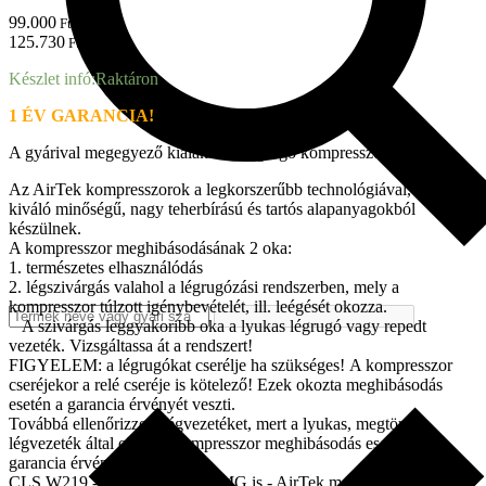
99.000
Ft + ÁFA
125.730
Ft brutto
Készlet infó:
Raktáron
1 ÉV GARANCIA!
A gyárival megegyező kialakítású légrugó kompresszor.
Az AirTek kompresszorok a legkorszerűbb technológiával,
kiváló minőségű, nagy teherbírású és tartós alapanyagokból
készülnek.
A kompresszor meghibásodásának 2 oka:
1. természetes elhasználódás
2. légszivárgás valahol a légrugózási rendszerben, mely a
kompresszor túlzott igénybevételét, ill. leégését okozza.
A szivárgás leggyakoribb oka a lyukas légrugó vagy repedt
vezeték. Vizsgáltassa át a rendszert!
FIGYELEM: a légrugókat cserélje ha szükséges! A kompresszor
cseréjekor a relé cseréje is kötelező! Ezek okozta meghibásodás
esetén a garancia érvényét veszti.
Továbbá ellenőrizze a légvezetéket, mert a lyukas, megtört
légvezeték által okozott kompresszor meghibásodás esetén a
garancia érvényét veszíti!
CLS W219 - Kompresszor - AMG is - AirTek mennyiség