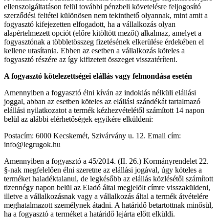
ellenszolgáltatáson felül további pénzbeli követelésre feljogosító
szerződési feltétel különösen nem tekinthető olyannak, mint amit a
fogyasztó kifejezetten elfogadott, ha a vállalkozás olyan
alapértelmezett opciót (előre kitöltött mezőt) alkalmaz, amelyet a
fogyasztónak a többletösszeg fizetésének elkerülése érdekében el
kellene utasítania. Ebben az esetben a vállalkozás köteles a
fogyasztó részére az így kifizetett összeget visszatéríteni.
A fogyasztó kötelezettségei elállás vagy felmondása esetén
Amennyiben a fogyasztó élni kíván az indoklás nélküli elállási
joggal, abban az esetben köteles az elállási szándékát tartalmazó
elállási nyilatkozatot a termék kézhezvételétől számított 14 napon
belül az alábbi elérhetőségek egyikére elküldeni:
Postacím: 6000 Kecskemét, Szivárvány u. 12. Email cím:
info@legrugok.hu
Amennyiben a fogyasztó a 45/2014. (II. 26.) Kormányrendelet 22.
§-nak megfelelően élni szeretne az elállási jogával, úgy köteles a
terméket haladéktalanul, de legkésőbb az elállás közlésétől számított
tizennégy napon belül az Eladó által megjelölt címre visszaküldeni,
illetve a vállalkozásnak vagy a vállalkozás által a termék átvételére
meghatalmazott személynek átadni. A határidő betartottnak minősül,
ha a fogyasztó a terméket a határidő lejárta előtt elküldi.