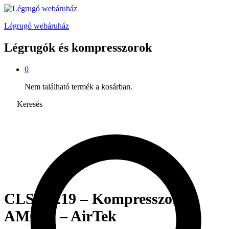
Légrugó webáruház
Légrugók és kompresszorok
0
Nem található termék a kosárban.
Keresés
CLS W219 – Kompresszor –
AMG is – AirTek