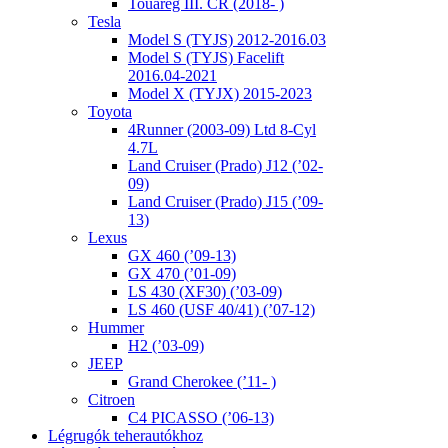
Touareg III. CR (2018- )
Tesla
Model S (TYJS) 2012-2016.03
Model S (TYJS) Facelift
2016.04-2021
Model X (TYJX) 2015-2023
Toyota
4Runner (2003-09) Ltd 8-Cyl
4.7L
Land Cruiser (Prado) J12 (’02-
09)
Land Cruiser (Prado) J15 (’09-
13)
Lexus
GX 460 (’09-13)
GX 470 (’01-09)
LS 430 (XF30) (’03-09)
LS 460 (USF 40/41) (’07-12)
Hummer
H2 (’03-09)
JEEP
Grand Cherokee (’11- )
Citroen
C4 PICASSO (’06-13)
Légrugók teherautókhoz