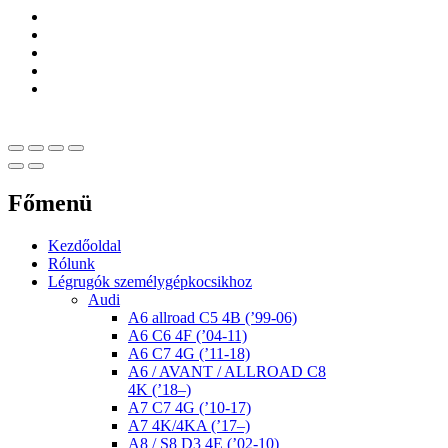
Főmenü
Kezdőoldal
Rólunk
Légrugók személygépkocsikhoz
Audi
A6 allroad C5 4B (’99-06)
A6 C6 4F (’04-11)
A6 C7 4G (’11-18)
A6 / AVANT / ALLROAD C8
4K (’18–)
A7 C7 4G (’10-17)
A7 4K/4KA (’17–)
A8 / S8 D3 4E (’02-10)