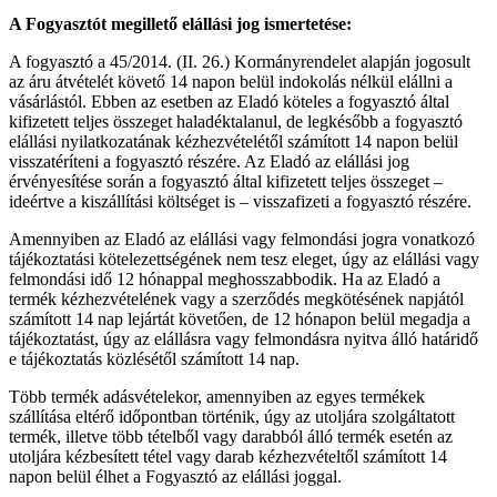
A Fogyasztót megillető elállási jog ismertetése:
A fogyasztó a 45/2014. (II. 26.) Kormányrendelet alapján jogosult
az áru átvételét követő 14 napon belül indokolás nélkül elállni a
vásárlástól. Ebben az esetben az Eladó köteles a fogyasztó által
kifizetett teljes összeget haladéktalanul, de legkésőbb a fogyasztó
elállási nyilatkozatának kézhezvételétől számított 14 napon belül
visszatéríteni a fogyasztó részére. Az Eladó az elállási jog
érvényesítése során a fogyasztó által kifizetett teljes összeget –
ideértve a kiszállítási költséget is – visszafizeti a fogyasztó részére.
Amennyiben az Eladó az elállási vagy felmondási jogra vonatkozó
tájékoztatási kötelezettségének nem tesz eleget, úgy az elállási vagy
felmondási idő 12 hónappal meghosszabbodik. Ha az Eladó a
termék kézhezvételének vagy a szerződés megkötésének napjától
számított 14 nap lejártát követően, de 12 hónapon belül megadja a
tájékoztatást, úgy az elállásra vagy felmondásra nyitva álló határidő
e tájékoztatás közlésétől számított 14 nap.
Több termék adásvételekor, amennyiben az egyes termékek
szállítása eltérő időpontban történik, úgy az utoljára szolgáltatott
termék, illetve több tételből vagy darabból álló termék esetén az
utoljára kézbesített tétel vagy darab kézhezvételtől számított 14
napon belül élhet a Fogyasztó az elállási joggal.