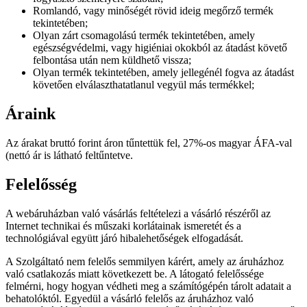
Romlandó, vagy minőségét rövid ideig megőrző termék
tekintetében;
Olyan zárt csomagolású termék tekintetében, amely
egészségvédelmi, vagy higiéniai okokból az átadást követő
felbontása után nem küldhető vissza;
Olyan termék tekintetében, amely jellegénél fogva az átadást
követően elválaszthatatlanul vegyül más termékkel;
Áraink
Az árakat bruttó forint áron tűntettük fel, 27%-os magyar ÁFA-val
(nettó ár is látható feltűntetve.
Felelősség
A webáruházban való vásárlás feltételezi a vásárló részéről az
Internet technikai és műszaki korlátainak ismeretét és a
technológiával együtt járó hibalehetőségek elfogadását.
A Szolgáltató nem felelős semmilyen kárért, amely az áruházhoz
való csatlakozás miatt következett be. A látogató felelőssége
felmérni, hogy hogyan védheti meg a számítógépén tárolt adatait a
behatolóktól. Egyedül a vásárló felelős az áruházhoz való