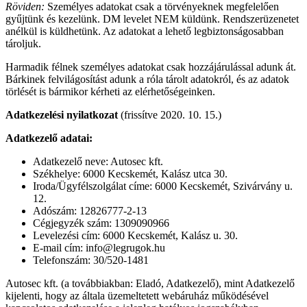
Röviden:
Személyes adatokat csak a törvényeknek megfelelően
gyűjtünk és kezelünk. DM levelet NEM küldünk. Rendszerüzenetet
anélkül is küldhetünk. Az adatokat a lehető legbiztonságosabban
tároljuk.
Harmadik félnek személyes adatokat csak hozzájárulással adunk át.
Bárkinek felvilágosítást adunk a róla tárolt adatokról, és az adatok
törlését is bármikor kérheti az elérhetőségeinken.
Adatkezelési nyilatkozat
(frissítve 2020. 10. 15.)
Adatkezelő adatai:
Adatkezelő neve: Autosec kft.
Székhelye: 6000 Kecskemét, Kalász utca 30.
Iroda/Ügyfélszolgálat címe: 6000 Kecskemét, Szivárvány u.
12.
Adószám: 12826777-2-13
Cégjegyzék szám: 1309090966
Levelezési cím: 6000 Kecskemét, Kalász u. 30.
E-mail cím: info@legrugok.hu
Telefonszám: 30/520-1481
Autosec kft. (a továbbiakban: Eladó, Adatkezelő), mint Adatkezelő
kijelenti, hogy az általa üzemeltetett webáruház működésével