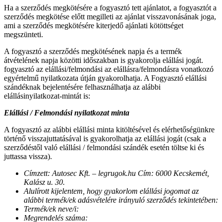
Ha a szerződés megkötésére a fogyasztó tett ajánlatot, a fogyasztót a
szerződés megkötése előtt megilleti az ajánlat visszavonásának joga,
ami a szerződés megkötésére kiterjedő ajánlati kötöttséget
megszünteti.
A fogyasztó a szerződés megkötésének napja és a termék
átvételének napja közötti időszakban is gyakorolja elállási jogát.
fogyasztó az elállási/felmondási az elállásra/felmondásra vonatkozó
egyértelmű nyilatkozata útján gyakorolhatja. A Fogyasztó elállási
szándéknak bejelentésére felhasználhatja az alábbi
elállásinyilatkozat-mintát is:
Elállási / Felmondási nyilatkozat minta
A fogyasztó az alábbi elállási minta kitöltésével és elérhetőségünkre
történő visszajuttatásával is gyakorolhatja az elállási jogát (csak a
szerződéstől való elállási / felmondási szándék esetén töltse ki és
juttassa vissza).
Címzett: Autosec Kft. – legrugok.hu Cím: 6000 Kecskemét,
Kalász u. 30.
Alulírott kijelentem, hogy gyakorlom elállási jogomat az
alábbi termék/ek adásvételére irányuló szerződés tekintetében:
Termék/ek neve/i:
Megrendelés száma: