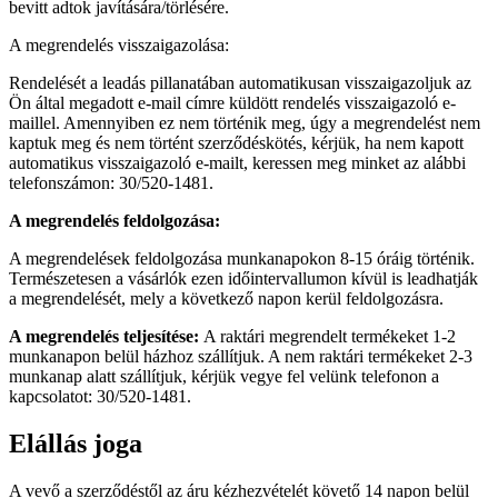
bevitt adtok javítására/törlésére.
A megrendelés visszaigazolása:
Rendelését a leadás pillanatában automatikusan visszaigazoljuk az
Ön által megadott e-mail címre küldött rendelés visszaigazoló e-
maillel. Amennyiben ez nem történik meg, úgy a megrendelést nem
kaptuk meg és nem történt szerződéskötés, kérjük, ha nem kapott
automatikus visszaigazoló e-mailt, keressen meg minket az alábbi
telefonszámon: 30/520-1481.
A megrendelés feldolgozása:
A megrendelések feldolgozása munkanapokon 8-15 óráig történik.
Természetesen a vásárlók ezen időintervallumon kívül is leadhatják
a megrendelését, mely a következő napon kerül feldolgozásra.
A megrendelés teljesítése:
A raktári megrendelt termékeket 1-2
munkanapon belül házhoz szállítjuk. A nem raktári termékeket 2-3
munkanap alatt szállítjuk, kérjük vegye fel velünk telefonon a
kapcsolatot: 30/520-1481.
Elállás joga
A vevő a szerződéstől az áru kézhezvételét követő 14 napon belül