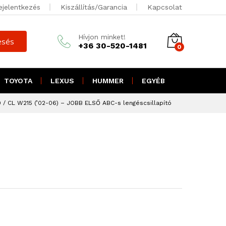
300.000
Ft +
ejelentkezés
Kiszállítás/Garancia
Kapcsolat
ÁFA
Kosárba teszem
381.000
Ft
Hívjon minket!
brutto
esés
+36 30-520-1481
0
TOYOTA
LEXUS
HUMMER
EGYÉB
/ CL W215 (’02-06) – JOBB ELSŐ ABC-s lengéscsillapító