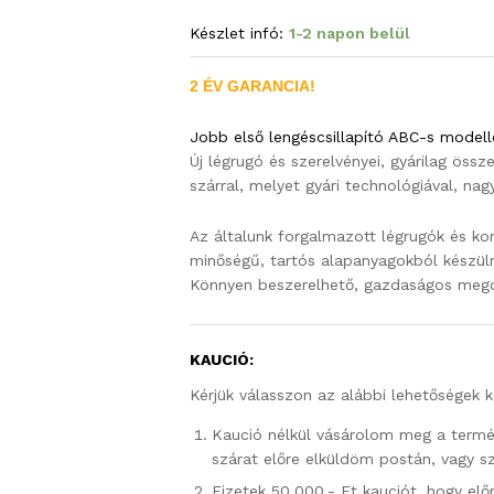
Készlet infó:
1-2 napon belül
2 ÉV GARANCIA!
Jobb első lengéscsillapító ABC-s modell
Új légrugó és szerelvényei, gyárilag össz
szárral, melyet gyári technológiával, nag
Az általunk forgalmazott légrugók és ko
minőségű, tartós alapanyagokból készül
Könnyen beszerelhető, gazdaságos mego
KAUCIÓ:
Kérjük válasszon az alábbi lehetőségek k
Kaució nélkül vásárolom meg a termék
szárat előre elküldöm postán, vagy 
Fizetek 50.000,- Ft kauciót, hogy el