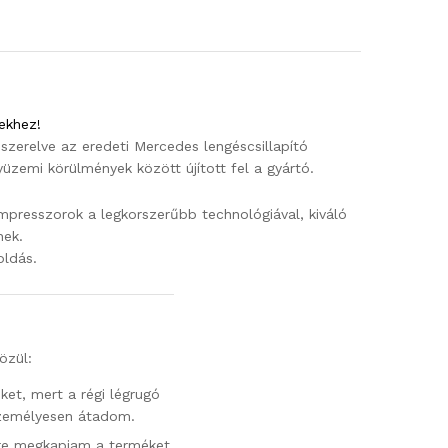
ekhez!
eszerelve az eredeti Mercedes lengéscsillapító
yüzemi körülmények között újított fel a gyártó.
mpresszorok a legkorszerűbb technológiával, kiváló
nek.
ldás.
özül:
et, mert a régi légrugó
személyesen átadom.
őre megkapjam a terméket.