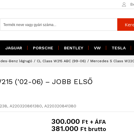
B
Ker
 W215 ('02-06) - JOBB ELSŐ ABC-s
JAGUAR
PORSCHE
BENTLEY
VW
TESLA
des-Benz légrugó
/
CL Class W215 ABC (99-06)
/
Mercedes S Class W220 
W215 (’02-06) – JOBB ELSŐ
238, A220320861380, A220320841380
300.000
Ft + ÁFA
381.000
Ft brutto