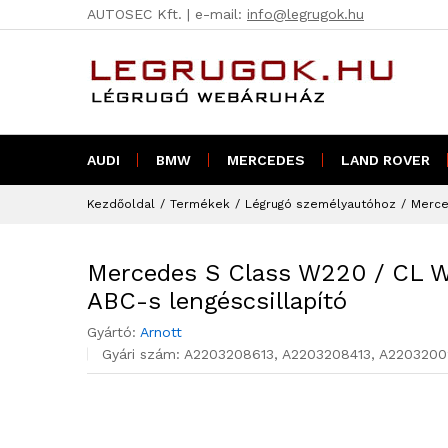
AUTOSEC Kft. | e-mail:
info@legrugok.hu
Mercedes S Class W220 / CL
lengéscsillapító
AUDI
BMW
MERCEDES
LAND ROVER
Kezdőoldal
/
Termékek
/
Légrugó személyautóhoz
/
Merce
Mercedes S Class W220 / CL 
ABC-s lengéscsillapító
Gyártó:
Arnott
Gyári szám:
A2203208613, A2203208413, A2203200