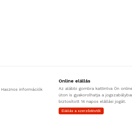
Online elállás
Az alábbi gombra kattintva Ön onlin
 Hasznos információk
úton is gyakorolhatja a jogszabályba
biztosított 14 napos elállási jogát.
Elállás a szerződéstől