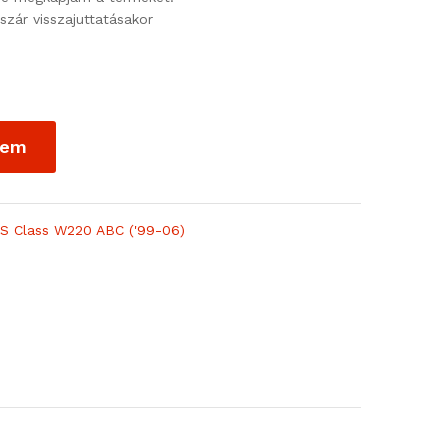
szár visszajuttatásakor
zem
,
S Class W220 ABC ('99-06)