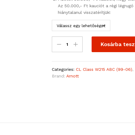
Az 50.000,- Ft kauciót a régi légrugó 
hiánytalanul visszatérítjük!
Kosárba tes
Categories:
CL Class W215 ABC (99-06)
Brand:
Arnott