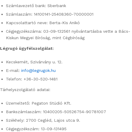
Számlavezető bank: Sberbank
Számlaszám: 14100141-25408360-70000001
Kapcsolattartó neve: Berta-Kis Anikó
Cégjegyzékszáma: 03-09-132561 nyilvántartásba vette a Bács-
Kiskun Megyei Bíróság, mint Cégbíróság
Légrugó ügyfélszolgálat:
Kecskemét, Szivárvány u. 12.
E-mail:
info@legrugok.hu
Telefon: +36-30-520-1481
Tárhelyszolgálató adatai:
Üzemeltető: Pegaton Stúdió Kft.
Bankszámlaszám: 10400205-50526754-90781007
Székhely: 2700 Cegléd, Lajos utca 9.
Cégjegyzékszám: 13-09-131495