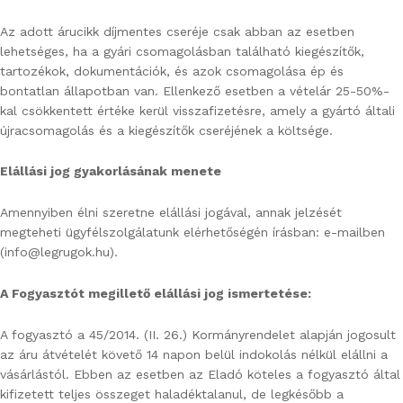
Az adott árucikk díjmentes cseréje csak abban az esetben
lehetséges, ha a gyári csomagolásban található kiegészítők,
tartozékok, dokumentációk, és azok csomagolása ép és
bontatlan állapotban van. Ellenkező esetben a vételár 25-50%-
kal csökkentett értéke kerül visszafizetésre, amely a gyártó általi
újracsomagolás és a kiegészítők cseréjének a költsége.
Elállási jog gyakorlásának menete
Amennyiben élni szeretne elállási jogával, annak jelzését
megteheti ügyfélszolgálatunk elérhetőségén írásban: e-mailben
(info@legrugok.hu).
A Fogyasztót megillető elállási jog ismertetése:
A fogyasztó a 45/2014. (II. 26.) Kormányrendelet alapján jogosult
az áru átvételét követő 14 napon belül indokolás nélkül elállni a
vásárlástól. Ebben az esetben az Eladó köteles a fogyasztó által
kifizetett teljes összeget haladéktalanul, de legkésőbb a