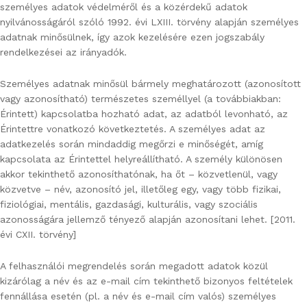
személyes adatok védelméről és a közérdekű adatok
nyilvánosságáról szóló 1992. évi LXIII. törvény alapján személyes
adatnak minősülnek, így azok kezelésére ezen jogszabály
rendelkezései az irányadók.
Személyes adatnak minősül bármely meghatározott (azonosított
vagy azonosítható) természetes személlyel (a továbbiakban:
Érintett) kapcsolatba hozható adat, az adatból levonható, az
Érintettre vonatkozó következtetés. A személyes adat az
adatkezelés során mindaddig megőrzi e minőségét, amíg
kapcsolata az Érintettel helyreállítható. A személy különösen
akkor tekinthető azonosíthatónak, ha őt – közvetlenül, vagy
közvetve – név, azonosító jel, illetőleg egy, vagy több fizikai,
fiziológiai, mentális, gazdasági, kulturális, vagy szociális
azonosságára jellemző tényező alapján azonosítani lehet. [2011.
évi CXII. törvény]
A felhasználói megrendelés során megadott adatok közül
kizárólag a név és az e-mail cím tekinthető bizonyos feltételek
fennállása esetén (pl. a név és e-mail cím valós) személyes