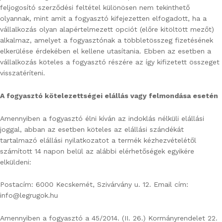
feljogosító szerződési feltétel különösen nem tekinthető
olyannak, mint amit a fogyasztó kifejezetten elfogadott, ha a
vállalkozás olyan alapértelmezett opciót (előre kitöltött mezőt)
alkalmaz, amelyet a fogyasztónak a többletösszeg fizetésének
elkerülése érdekében el kellene utasítania. Ebben az esetben a
vállalkozás köteles a fogyasztó részére az így kifizetett összeget
visszatéríteni.
A fogyasztó kötelezettségei elállás vagy felmondása esetén
Amennyiben a fogyasztó élni kíván az indoklás nélküli elállási
joggal, abban az esetben köteles az elállási szándékát
tartalmazó elállási nyilatkozatot a termék kézhezvételétől
számított 14 napon belül az alábbi elérhetőségek egyikére
elküldeni:
Postacím: 6000 Kecskemét, Szivárvány u. 12. Email cím:
info@legrugok.hu
Amennyiben a fogyasztó a 45/2014. (II. 26.) Kormányrendelet 22.