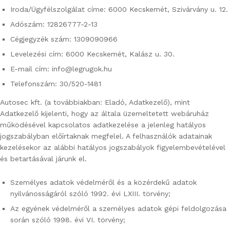
Iroda/Ügyfélszolgálat címe: 6000 Kecskemét, Szivárvány u. 12.
Adószám: 12826777-2-13
Cégjegyzék szám: 1309090966
Levelezési cím: 6000 Kecskemét, Kalász u. 30.
E-mail cím: info@legrugok.hu
Telefonszám: 30/520-1481
Autosec kft. (a továbbiakban: Eladó, Adatkezelő), mint
Adatkezelő kijelenti, hogy az általa üzemeltetett webáruház
működésével kapcsolatos adatkezelése a jelenleg hatályos
jogszabályban előírtaknak megfelel. A felhasználók adatainak
kezelésekor az alábbi hatályos jogszabályok figyelembevételével
és betartásával járunk el.
Személyes adatok védelméről és a közérdekű adatok
nyilvánosságáról szóló 1992. évi LXIII. törvény;
Az egyének védelméről a személyes adatok gépi feldolgozása
során szóló 1998. évi VI. törvény;