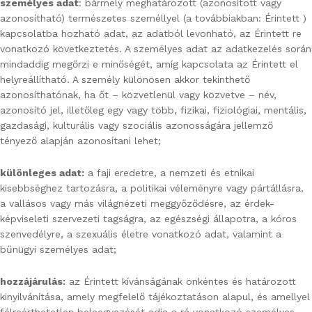
személyes adat
: bármely meghatározott (azonosított vagy
azonosítható) természetes személlyel (a továbbiakban: Érintett )
kapcsolatba hozható adat, az adatból levonható, az Érintett re
vonatkozó következtetés. A személyes adat az adatkezelés során
mindaddig megőrzi e minőségét, amíg kapcsolata az Érintett el
helyreállítható. A személy különösen akkor tekinthető
azonosíthatónak, ha őt – közvetlenül vagy közvetve – név,
azonosító jel, illetőleg egy vagy több, fizikai, fiziológiai, mentális,
gazdasági, kulturális vagy szociális azonosságára jellemző
tényező alapján azonosítani lehet;
különleges adat:
a faji eredetre, a nemzeti és etnikai
kisebbséghez tartozásra, a politikai véleményre vagy pártállásra,
a vallásos vagy más világnézeti meggyőződésre, az érdek-
képviseleti szervezeti tagságra, az egészségi állapotra, a kóros
szenvedélyre, a szexuális életre vonatkozó adat, valamint a
bűnügyi személyes adat;
hozzájárulás:
az Érintett kívánságának önkéntes és határozott
kinyilvánítása, amely megfelelő tájékoztatáson alapul, és amellyel