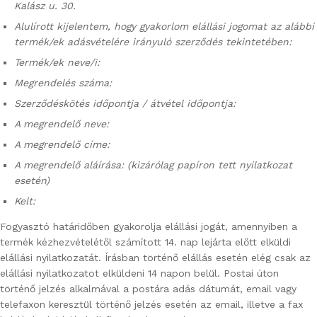
Kalász u. 30.
Alulírott kijelentem, hogy gyakorlom elállási jogomat az alábbi
termék/ek adásvételére irányuló szerződés tekintetében:
Termék/ek neve/i:
Megrendelés száma:
Szerződéskötés időpontja / átvétel időpontja:
A megrendelő neve:
A megrendelő címe:
A megrendelő aláírása: (kizárólag papíron tett nyilatkozat
esetén)
Kelt:
Fogyasztó határidőben gyakorolja elállási jogát, amennyiben a
termék kézhezvételétől számított 14. nap lejárta előtt elküldi
elállási nyilatkozatát. Írásban történő elállás esetén elég csak az
elállási nyilatkozatot elküldeni 14 napon belül. Postai úton
történő jelzés alkalmával a postára adás dátumát, email vagy
telefaxon keresztül történő jelzés esetén az email, illetve a fax