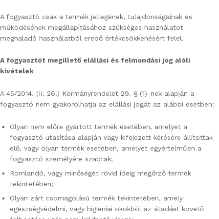
A fogyasztó csak a termék jellegének, tulajdonságainak és
működésének megállapításához szükséges használatot
meghaladó használatból eredő értékcsökkenésért felel.
A fogyasztót megillető elállási és felmondási jog alóli
kivételek
A 45/2014. (II. 26.) Kormányrendelet 29. § (1)-nek alapján a
fogyasztó nem gyakorolhatja az elállási jogát az alábbi esetben:
Olyan nem előre gyártott termék esetében, amelyet a
fogyasztó utasítása alapján vagy kifejezett kérésére állítottak
elő, vagy olyan termék esetében, amelyet egyértelműen a
fogyasztó személyére szabtak;
Romlandó, vagy minőségét rövid ideig megőrző termék
tekintetében;
Olyan zárt csomagolású termék tekintetében, amely
egészségvédelmi, vagy higiéniai okokból az átadást követő