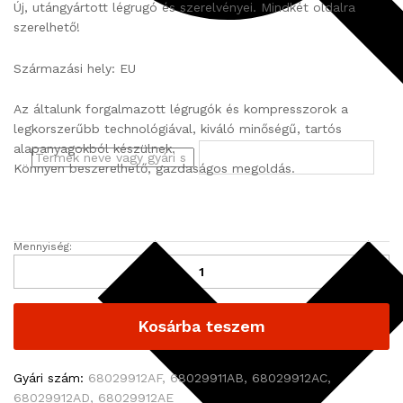
Új, utángyártott légrugó és szerelvényei. Mindkét oldalra
szerelhető!
Származási hely: EU
Az általunk forgalmazott légrugók és kompresszorok a
legkorszerűbb technológiával, kiváló minőségű, tartós
alapanyagokból készülnek.
Könnyen beszerelhető, gazdaságos megoldás.
Mennyiség:
J
E
E
P
Kosárba teszem
G
R
A
Gyári szám:
68029912AF, 68029911AB, 68029912AC,
N
68029912AD, 68029912AE