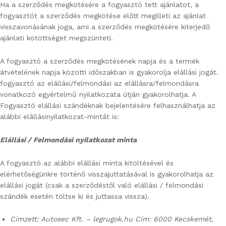
Ha a szerződés megkötésére a fogyasztó tett ajánlatot, a
fogyasztót a szerződés megkötése előtt megilleti az ajánlat
visszavonásának joga, ami a szerződés megkötésére kiterjedő
ajánlati kötöttséget megszünteti.
A fogyasztó a szerződés megkötésének napja és a termék
átvételének napja közötti időszakban is gyakorolja elállási jogát.
fogyasztó az elállási/felmondási az elállásra/felmondásra
vonatkozó egyértelmű nyilatkozata útján gyakorolhatja. A
Fogyasztó elállási szándéknak bejelentésére felhasználhatja az
alábbi elállásinyilatkozat-mintát is:
Elállási / Felmondási nyilatkozat minta
A fogyasztó az alábbi elállási minta kitöltésével és
elérhetőségünkre történő visszajuttatásával is gyakorolhatja az
elállási jogát (csak a szerződéstől való elállási / felmondási
szándék esetén töltse ki és juttassa vissza).
Címzett: Autosec Kft. – legrugok.hu Cím: 6000 Kecskemét,