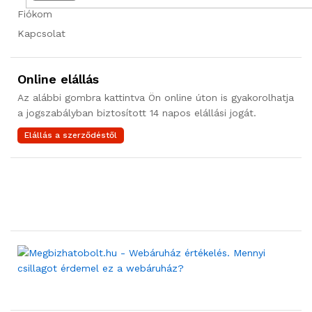
Fiókom
Ó
l
Kapcsolat
é
g
r
Online elállás
u
Az alábbi gombra kattintva Ön online úton is gyakorolhatja
g
a jogszabályban biztosított 14 napos elállási jogát.
ó
Elállás a szerződéstől
m
e
n
n
y
i
s
é
g