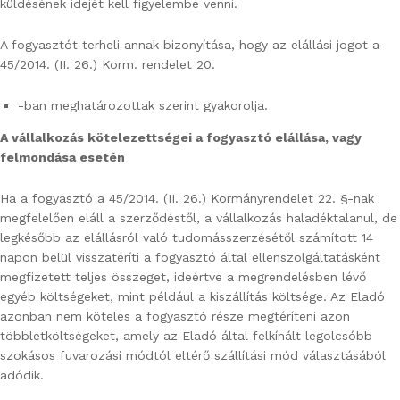
küldésének idejét kell figyelembe venni.
A fogyasztót terheli annak bizonyítása, hogy az elállási jogot a
45/2014. (II. 26.) Korm. rendelet 20.
-ban meghatározottak szerint gyakorolja.
A vállalkozás kötelezettségei a fogyasztó elállása, vagy
felmondása esetén
Ha a fogyasztó a 45/2014. (II. 26.) Kormányrendelet 22. §-nak
megfelelően eláll a szerződéstől, a vállalkozás haladéktalanul, de
legkésőbb az elállásról való tudomásszerzésétől számított 14
napon belül visszatéríti a fogyasztó által ellenszolgáltatásként
megfizetett teljes összeget, ideértve a megrendelésben lévő
egyéb költségeket, mint például a kiszállítás költsége. Az Eladó
azonban nem köteles a fogyasztó része megtéríteni azon
többletköltségeket, amely az Eladó által felkínált legolcsóbb
szokásos fuvarozási módtól eltérő szállítási mód választásából
adódik.