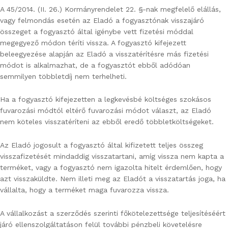
A 45/2014. (II. 26.) Kormányrendelet 22. §-nak megfelelő elállás,
vagy felmondás esetén az Eladó a fogyasztónak visszajáró
összeget a fogyasztó által igénybe vett fizetési móddal
megegyező módon téríti vissza. A fogyasztó kifejezett
beleegyezése alapján az Eladó a visszatérítésre más fizetési
módot is alkalmazhat, de a fogyasztót ebből adódóan
semmilyen többletdíj nem terhelheti.
Ha a fogyasztó kifejezetten a legkevésbé költséges szokásos
fuvarozási módtól eltérő fuvarozási módot választ, az Eladó
nem köteles visszatéríteni az ebből eredő többletköltségeket.
Az Eladó jogosult a fogyasztó által kifizetett teljes összeg
visszafizetését mindaddig visszatartani, amíg vissza nem kapta a
terméket, vagy a fogyasztó nem igazolta hitelt érdemlően, hogy
azt visszaküldte. Nem illeti meg az Eladót a visszatartás joga, ha
vállalta, hogy a terméket maga fuvarozza vissza.
A vállalkozást a szerződés szerinti főkötelezettsége teljesítéséért
járó ellenszolgáltatáson felül további pénzbeli követelésre