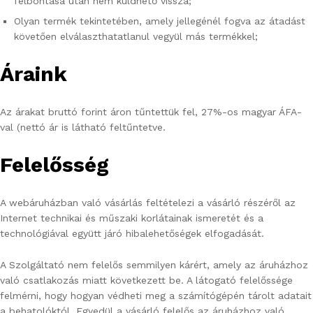
felbontása után nem küldhető vissza;
Olyan termék tekintetében, amely jellegénél fogva az átadást
követően elválaszthatatlanul vegyül más termékkel;
Áraink
Az árakat bruttó forint áron tűntettük fel, 27%-os magyar ÁFA-
val (nettó ár is látható feltűntetve.
Felelősség
A webáruházban való vásárlás feltételezi a vásárló részéről az
Internet technikai és műszaki korlátainak ismeretét és a
technológiával együtt járó hibalehetőségek elfogadását.
A Szolgáltató nem felelős semmilyen kárért, amely az áruházhoz
való csatlakozás miatt következett be. A látogató felelőssége
felmérni, hogy hogyan védheti meg a számítógépén tárolt adatait
a behatolóktól. Egyedül a vásárló felelős az áruházhoz való