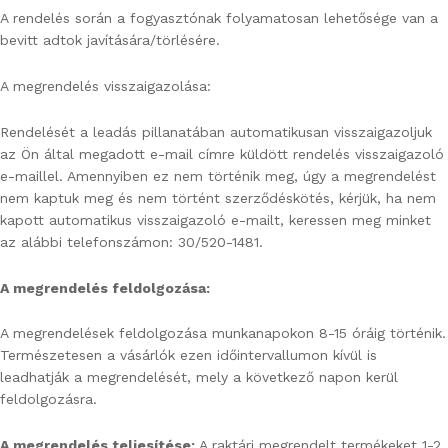
A rendelés során a fogyasztónak folyamatosan lehetősége van a
bevitt adtok javítására/törlésére.
A megrendelés visszaigazolása:
Rendelését a leadás pillanatában automatikusan visszaigazoljuk
az Ön által megadott e-mail címre küldött rendelés visszaigazoló
e-maillel. Amennyiben ez nem történik meg, úgy a megrendelést
nem kaptuk meg és nem történt szerződéskötés, kérjük, ha nem
kapott automatikus visszaigazoló e-mailt, keressen meg minket
az alábbi telefonszámon: 30/520-1481.
A megrendelés feldolgozása:
A megrendelések feldolgozása munkanapokon 8-15 óráig történik.
Természetesen a vásárlók ezen időintervallumon kívül is
leadhatják a megrendelését, mely a következő napon kerül
feldolgozásra.
A megrendelés teljesítése:
A raktári megrendelt termékeket 1-2