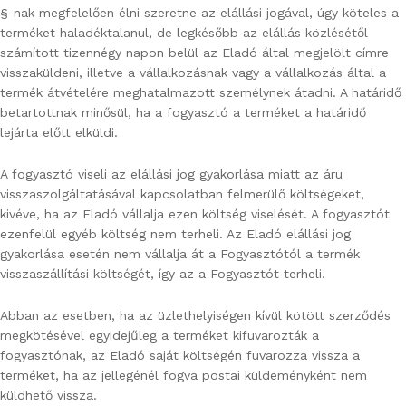
§-nak megfelelően élni szeretne az elállási jogával, úgy köteles a
terméket haladéktalanul, de legkésőbb az elállás közlésétől
számított tizennégy napon belül az Eladó által megjelölt címre
visszaküldeni, illetve a vállalkozásnak vagy a vállalkozás által a
termék átvételére meghatalmazott személynek átadni. A határidő
betartottnak minősül, ha a fogyasztó a terméket a határidő
lejárta előtt elküldi.
A fogyasztó viseli az elállási jog gyakorlása miatt az áru
visszaszolgáltatásával kapcsolatban felmerülő költségeket,
kivéve, ha az Eladó vállalja ezen költség viselését. A fogyasztót
ezenfelül egyéb költség nem terheli. Az Eladó elállási jog
gyakorlása esetén nem vállalja át a Fogyasztótól a termék
visszaszállítási költségét, így az a Fogyasztót terheli.
Abban az esetben, ha az üzlethelyiségen kívül kötött szerződés
megkötésével egyidejűleg a terméket kifuvarozták a
fogyasztónak, az Eladó saját költségén fuvarozza vissza a
terméket, ha az jellegénél fogva postai küldeményként nem
küldhető vissza.