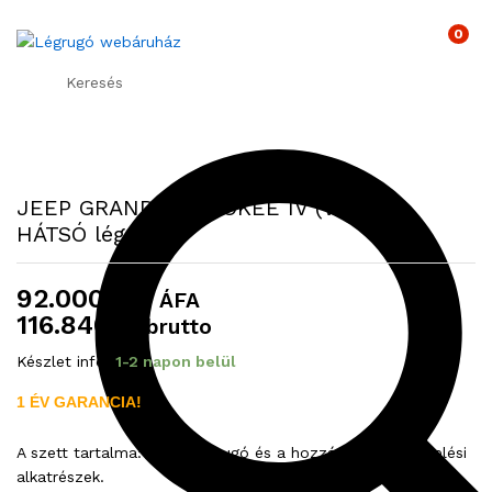
0
Keresés
JEEP GRAND CHEROKEE IV (WK2) –
HÁTSÓ légrugó
92.000
Ft + ÁFA
116.840
Ft brutto
Készlet infó:
1-2 napon belül
1 ÉV GARANCIA!
A szett tartalma: hátsó légrugó és a hozzá tartozó szerelési
alkatrészek.