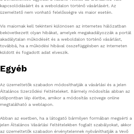
kapcsolódásáért és a weboldalon történő vásárlásért. Az
üzemeltető nem vonható felelősségre vis maior esetén.
Vis maiornak kell tekinteni különösen az internetes hálózatban
bekövetkezett olyan hibákat, amelyek megakadályozzák a portál
akadálytalan működését és a weboldalon történő vásárlást,
továbbá, ha a működési hibával összefüggésben az Interneten
küldött és fogadott adat elveszik.
Egyéb
Az üzemeltetők szabadon módosíthatják a vásárlási és a jelen
Általános Szerződési Feltételeket. Bármely módosítás abban az
időpontban lép életbe, amikor a módosítás szövege online
megtalálható a weblapon.
Abban az esetben, ha a látogató bármilyen formában megsérti a
jelen Általános Vásárlási Feltételekben foglalt szabályokat, akkor
az üzemeltetők szabadon érvénytelennek nyilváníthatják a Vevő