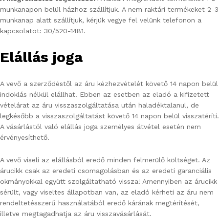
munkanapon belül házhoz szállítjuk. A nem raktári termékeket 2-3
munkanap alatt szállítjuk, kérjük vegye fel velünk telefonon a
kapcsolatot: 30/520-1481.
Elállás joga
A vevő a szerződéstől az áru kézhezvételét követő 14 napon belül
indoklás nélkül elállhat. Ebben az esetben az eladó a kifizetett
vételárat az áru visszaszolgáltatása után haladéktalanul, de
legkésőbb a visszaszolgáltatást követő 14 napon belül visszatéríti.
A vásárlástól való elállás joga személyes átvétel esetén nem
érvényesíthető.
A vevő viseli az elállásból eredő minden felmerülő költséget. Az
árucikk csak az eredeti csomagolásban és az eredeti garanciális
okmányokkal együtt szolgáltatható vissza! Amennyiben az árucikk
sérült, vagy viseltes állapotban van, az eladó kérheti az áru nem
rendeltetésszerű használatából eredő kárának megtérítését,
illetve megtagadhatja az áru visszavásárlását.