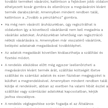
további terméket vásárolni, kattintson a fejlécben jobb oldalon
elhelyezett kosár gombra és ellenőrizze a megvásárolni kívánt
termék darabszámát. Amennyiben mindent rendben talál,
kattintson a „Tovább a pénztárhoz” gombra.
Ha még nem vásárolt áruházunkban, úgy regisztrálhat is
oldalunkon így a következő vásárlásnál nem kell megadnia a
vásárlási adatokat. Áruházunkban lehetőség van regisztráció
nélküli vásárlására is. Amennyiben már visszatérő vásárlónk,
belépési adatainak megadásával továbbléphet.
Az adatok megadását követően kiválaszthatja a szállítási és
fizetési módot.
A rendelés elküldése előtt még egyszer leellenőrizheti a
megvásárolni kívánt termék árát, szállítási költségét illetve
szállítási és számlázi adatok és ezen fázisban megjegyzést is
küldhet a megrendelésével. Amennyiben mindent rendben talál
küldje el rendelését, abban az esetben ha valami hibát észlel a
szállítási vagy számlázási adatokkal kapcsolatban, kérjük
javítsa visszalépve.
A rendelés véglegesítése során fogadja el az Általános