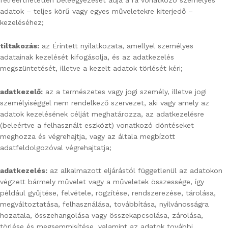
félreérthetetlen beleegyezését adja a rá vonatkozó személyes
adatok – teljes körű vagy egyes műveletekre kiterjedő –
kezeléséhez;
tiltakozás:
az Érintett nyilatkozata, amellyel személyes
adatainak kezelését kifogásolja, és az adatkezelés
megszüntetését, illetve a kezelt adatok törlését kéri;
adatkezelő:
az a természetes vagy jogi személy, illetve jogi
személyiséggel nem rendelkező szervezet, aki vagy amely az
adatok kezelésének célját meghatározza, az adatkezelésre
(beleértve a felhasznált eszközt) vonatkozó döntéseket
meghozza és végrehajtja, vagy az általa megbízott
adatfeldolgozóval végrehajtatja;
adatkezelés:
az alkalmazott eljárástól függetlenül az adatokon
végzett bármely művelet vagy a műveletek összessége, így
például gyűjtése, felvétele, rögzítése, rendszerezése, tárolása,
megváltoztatása, felhasználása, továbbítása, nyilvánosságra
hozatala, összehangolása vagy összekapcsolása, zárolása,
törlése és megsemmisítése, valamint az adatok további