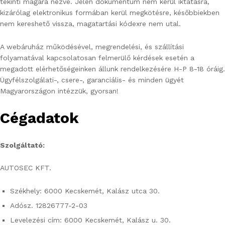
tekinti magára nézve. Jelen dokumentum nem kerül iktatásra,
kizárólag elektronikus formában kerül megkötésre, későbbiekben
nem kereshető vissza, magatartási kódexre nem utal.
A webáruház működésével, megrendelési, és szállítási
folyamatával kapcsolatosan felmerülő kérdések esetén a
megadott elérhetőségeinken állunk rendelkezésére H-P 8-18 óráig.
Ügyfélszolgálati-, csere-, garanciális- és minden ügyét
Magyarországon intézzük, gyorsan!
Cégadatok
Szolgáltató:
AUTOSEC KFT.
Székhely: 6000 Kecskemét, Kalász utca 30.
Adósz. 12826777-2-03
Levelezési cím: 6000 Kecskemét, Kalász u. 30.