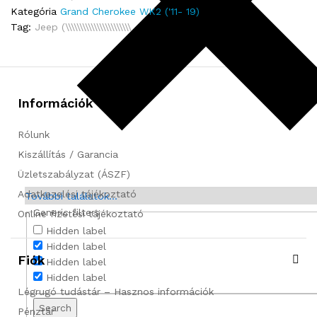
D
Kategória
Grand Cherokee WK2 ('11- 19)
C
Tag:
Jeep (\\\\\\\\\\\\\\\\\\\\\\\
H
E
R
O
K
Információk
E
E
Rólunk
I
Kiszállítás / Garancia
V
Üzletszabályzat (ÁSZF)
(
W
Adatkezelési tájékoztató
További találatok...
K
Generic filters
Online fizetési tájékoztató
2
Hidden label
)
Hidden label
-
Fiók
Hidden label
H
Hidden label
Á
Légrugó tudástár – Hasznos információk
T
Search
Pénztár
S