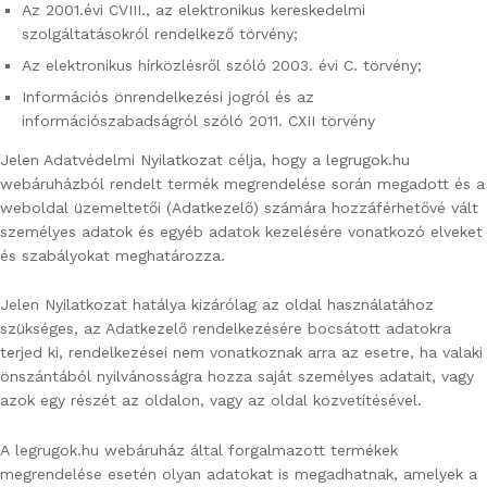
Az 2001.évi CVIII., az elektronikus kereskedelmi
szolgáltatásokról rendelkező törvény;
Az elektronikus hírközlésről szóló 2003. évi C. törvény;
Információs önrendelkezési jogról és az
információszabadságról szóló 2011. CXII törvény
Jelen Adatvédelmi Nyilatkozat célja, hogy a legrugok.hu
webáruházból rendelt termék megrendelése során megadott és a
weboldal üzemeltetői (Adatkezelő) számára hozzáférhetővé vált
személyes adatok és egyéb adatok kezelésére vonatkozó elveket
és szabályokat meghatározza.
Jelen Nyilatkozat hatálya kizárólag az oldal használatához
szükséges, az Adatkezelő rendelkezésére bocsátott adatokra
terjed ki, rendelkezései nem vonatkoznak arra az esetre, ha valaki
önszántából nyilvánosságra hozza saját személyes adatait, vagy
azok egy részét az oldalon, vagy az oldal közvetítésével.
A legrugok.hu webáruház által forgalmazott termékek
megrendelése esetén olyan adatokat is megadhatnak, amelyek a