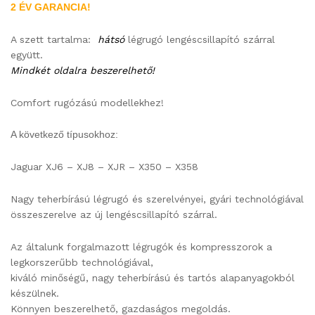
2 ÉV GARANCIA!
A szett tartalma:
hátsó
légrugó lengéscsillapító szárral
együtt.
Mindkét oldalra beszerelhető!
Comfort rugózású modellekhez!
A következő típusokhoz:
Jaguar XJ6 – XJ8 – XJR – X350 – X358
Nagy teherbírású légrugó és szerelvényei, gyári technológiával
összeszerelve az új lengéscsillapító szárral.
Az általunk forgalmazott légrugók és kompresszorok a
legkorszerűbb technológiával,
kiváló minőségű, nagy teherbírású és tartós alapanyagokból
készülnek.
Könnyen beszerelhető, gazdaságos megoldás.