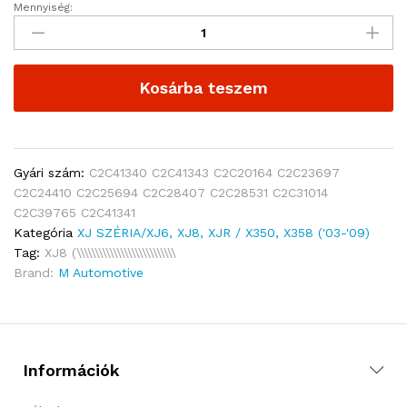
Mennyiség:
Kosárba teszem
Gyári szám:
C2C41340 C2C41343 C2C20164 C2C23697
C2C24410 C2C25694 C2C28407 C2C28531 C2C31014
C2C39765 C2C41341
Kategória
XJ SZÉRIA/XJ6, XJ8, XJR / X350, X358 ('03-'09)
Tag:
XJ8 (\\\\\\\\\\\\\\\\\\\\\\\\\\\
Brand:
M Automotive
Információk