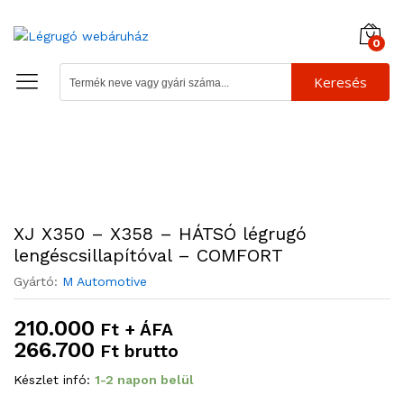
0
Keresés
XJ X350 – X358 – HÁTSÓ légrugó
lengéscsillapítóval – COMFORT
Gyártó:
M Automotive
210.000
Ft + ÁFA
266.700
Ft brutto
Készlet infó:
1-2 napon belül