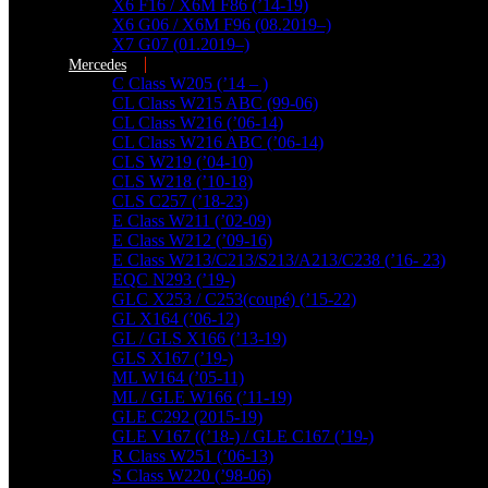
X6 F16 / X6M F86 (’14-19)
X6 G06 / X6M F96 (08.2019–)
X7 G07 (01.2019–)
Mercedes
C Class W205 (’14 – )
CL Class W215 ABC (99-06)
CL Class W216 (’06-14)
CL Class W216 ABC (’06-14)
CLS W219 (’04-10)
CLS W218 (’10-18)
CLS C257 (’18-23)
E Class W211 (’02-09)
E Class W212 (’09-16)
E Class W213/C213/S213/A213/C238 (’16- 23)
EQC N293 (’19-)
GLC X253 / C253(coupé) (’15-22)
GL X164 (’06-12)
GL / GLS X166 (’13-19)
GLS X167 (’19-)
ML W164 (’05-11)
ML / GLE W166 (’11-19)
GLE C292 (2015-19)
GLE V167 ((’18-) / GLE C167 (’19-)
R Class W251 (’06-13)
További találatok...
S Class W220 (’98-06)