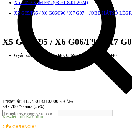
X5 G05 / X5M F95 (08.2018-01.2024)
/
X5 G05/F95 / X6 G06/F96 / X7 G07 – JOBB HÁTSÓ LÉGRU
X5 G05/F95 / X6 G06/F96 / X7 
Gyári szám:
37106869040, 6869040, 37-10-6-869-040
Eredeti ár: 412.750 Ft
310.000
Ft + ÁFA
393.700
(-5%)
Ft brutto
Készlet infó:
Raktáron
2 ÉV GARANCIA!