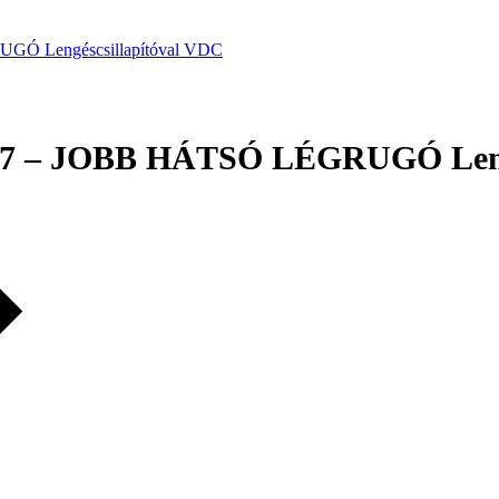
GÓ Lengéscsillapítóval VDC
G07 – JOBB HÁTSÓ LÉGRUGÓ Leng