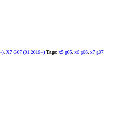
-)
,
X7 G07 (01.2019--)
Tags:
x5 g05
,
x6 g06
,
x7 g07