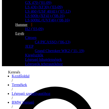
GX 470 (’01-09)
LS 430 (XF30) (’03-09)
LS 460 (USF 40/41) (’07-12)
LS 600h (XF41) (’08-16)
LS 600hL (UVF46) (’08-16)
Hummer
H2 (’03-09)
Egyéb
Citroen
C4 PICASSO (’06-13)
JEEP
Grand Cherokee WK2 (’11- 19)
Kiegészítők
Légrugó hibajelenségek
Légrugók teherautókhoz
Keresés
Kezdőoldal
/
Termékek
/
Légrugó személyautóhoz
/
BMW légrugó
/