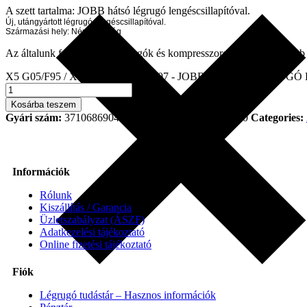
A szett tartalma: JOBB hátsó légrugó lengéscsillapítóval.
Új, utángyártott légrugó lengéscsillapítóval.
Származási hely: Németország
Az általunk forgalmazott légrugók és kompresszorok a legkorszerűbb 
X5 G05/F95 / X6 G06/F96 / X7 G07 - JOBB HÁTSÓ LÉGRUGÓ Len
Kosárba teszem
Gyári szám:
37106869040, 6869040, 37-10-6-869-040
Categories:
Információk
Rólunk
Kiszállítás / Garancia
Üzletszabályzat (ÁSZF)
Adatkezelési tájékoztató
Online fizetési tájékoztató
Fiók
Légrugó tudástár – Hasznos információk