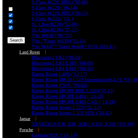
Generic filters
S Class W220 ABC (’99-06)
S Class W221 (’06-14)
Hidden label
S Class W221 ABC (’06-13)
Hidden label
S Class W222 (’13- )
Hidden label
SL Class R230 (’02-06)
Hidden label
SL Class R230 (’07-12)
Vito W638 (’96-’03)
Search
Vito / Viano W639 (’03-14)
Vito W447 * Viano W448 * EQV (2014- )
Land Rover
Discovery2 LR2 (’98-04)
Discovery3 LR3 L319 (’04-09)
Discovery4 LR4 L319 (’09-16)
Range Rover L405 (’12-17)
Range Rover MKIII L322 Supercharged 4,2 L V8 (’0
Range Rover P38A (’95-02)
Range Rover SPORT HSE L320 (’05-13)
Range Rover SPORT L494 (’13-18)
Range Rover SPORT L494 CVD (’13-18)
Range Rover Vogue L322 (’02-12)
Range Rover Vogue L322 VDS (’10-12)
Jaguar
XJ SZÉRIA/XJ6, XJ8, XJR / X350, X358 (’03-’09)
Porsche
Cayenne 92A (’10- 17)