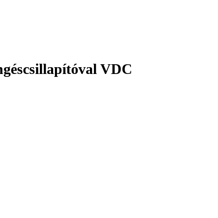
éscsillapítóval VDC