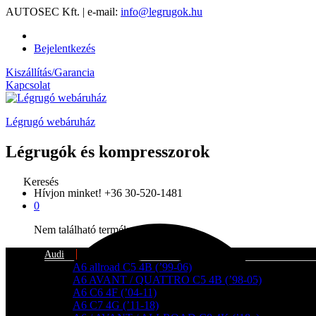
AUTOSEC Kft. | e-mail:
info@legrugok.hu
Bejelentkezés
Kiszállítás/Garancia
Kapcsolat
Légrugó webáruház
Légrugók és kompresszorok
Keresés
Hívjon minket!
+36 30-520-1481
0
Nem található termék a kosárban.
Audi
A6 allroad C5 4B (’99-06)
A6 AVANT / QUATTRO C5 4B (’98-05)
A6 C6 4F (’04-11)
A6 C7 4G (’11-18)