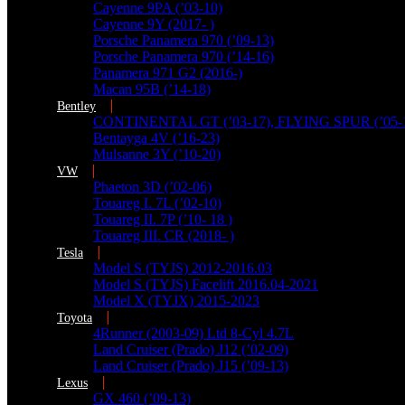
Cayenne 9PA (’03-10)
Cayenne 9Y (2017- )
Porsche Panamera 970 (’09-13)
Porsche Panamera 970 (’14-16)
Panamera 971 G2 (2016-)
Macan 95B (’14-18)
Bentley
CONTINENTAL GT (’03-17), FLYING SPUR (’05-
Bentayga 4V (’16-23)
Mulsanne 3Y (’10-20)
VW
Phaeton 3D (’02-06)
Touareg I. 7L (’02-10)
Touareg II. 7P (’10- 18 )
Touareg III. CR (2018- )
Tesla
Model S (TYJS) 2012-2016.03
Model S (TYJS) Facelift 2016.04-2021
Model X (TYJX) 2015-2023
Toyota
4Runner (2003-09) Ltd 8-Cyl 4.7L
Land Cruiser (Prado) J12 (’02-09)
Land Cruiser (Prado) J15 (’09-13)
Lexus
GX 460 (’09-13)