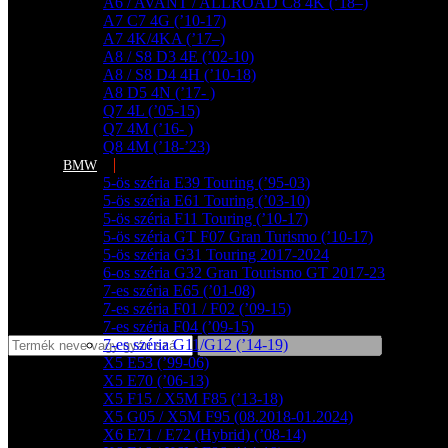
A6 / AVANT / ALLROAD C8 4K (’18–)
A7 C7 4G (’10-17)
A7 4K/4KA (’17–)
A8 / S8 D3 4E (’02-10)
A8 / S8 D4 4H (’10-18)
A8 D5 4N (’17- )
Q7 4L (’05-15)
Q7 4M (’16- )
Q8 4M (’18-’23)
BMW
5-ös széria E39 Touring (’95-03)
5-ös széria E61 Touring (’03-10)
5-ös széria F11 Touring (’10-17)
5-ös széria GT F07 Gran Turismo (’10-17)
5-ös széria G31 Touring 2017-2024
6-os széria G32 Gran Tourismo GT 2017-23
7-es széria E65 (’01-08)
7-es széria F01 / F02 (’09-15)
7-es széria F04 (’09-15)
7-es széria G11/G12 (’14-19)
X5 E53 (’99-06)
X5 E70 (’06-13)
X5 F15 / X5M F85 (’13-18)
X5 G05 / X5M F95 (08.2018-01.2024)
X6 E71 / E72 (Hybrid) (’08-14)