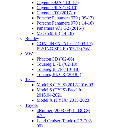
Cayenne 92A (’10- 17)
Cayenne 9PA (’03-10)
Cayenne 9Y (2017- )
Porsche Panamera 970 (’09-13)
Porsche Panamera 970 (’14-16)
Panamera 971 G2 (2016-)
Macan 95B (’14-18)
Bentley
CONTINENTAL GT (’03-17),
FLYING SPUR (’05-13) 3W
VW
Phaeton 3D (’02-06)
Touareg I. 7L (’02-10)
Touareg II. 7P (’10- 18)
Touareg III. CR (2018- )
Tesla
Model S (TYJS) 2012-2016.03
Model S (TYJS) Facelift
2016.04-2021
Model X (TYJX) 2015-2023
Toyota
4Runner (2003-09) Ltd 8-Cyl
4.7L
Land Cruiser (Prado) J12 (’02-
09)