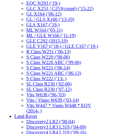
EQC N293 (’19-)
GLC X253 / C253(coupé) (’15-22)
GL X164 (’06-12)
GL / GLS X166 (’13-19)
GLS X167 (’19-)
ML W164 (’05-11)
ML / GLE W166 (’11-19)
GLE C292 (2015-19)
GLE V167 ((’18-) / GLE C167 (’19-)
R Class W251 (’06-13)
S Class W220 (’98-06)
S Class W220 ABC (’99-06)
S Class W221 (’06-14)
S Class W221 ABC (’06-13)
S Class W222 (’13- )
SL Class R230 (’02-06)
SL Class R230 (’07-12)
Vito W638 (’96-’03)
Vito / Viano W639 (’03-14)
Vito W447 * Viano W448 * EQV
(2014- )
Land Rover
Discovery2 LR2 (’98-04)
Discovery3 LR3 L319 (’04-09)
Discovery4 LR4 L319 (’09-16)