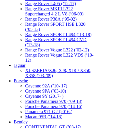
Range Rover L405 (’12-17)
Range Rover MKIII L322
Supercharged 4,2 L V8 (’06-09)
Range Rover P38A (’95-02)
Range Rover SPORT HSE L320
(’05-13)
Range Rover SPORT L494 (’13-18)
Range Rover SPORT L494 CVD
(’13-18)
Range Rover Vogue L322 (’02-12)
Range Rover Vogue L322 VDS (’10-
12)
Jaguar
XJ SZÉRIA/XJ6, XJ8, XJR / X350,
X358 (’03-’09)
Porsche
Cayenne 92A (’10- 17)
Cayenne 9PA (’03-10)
Cayenne 9Y (2017- )
Porsche Panamera 970 (’09-13)
Porsche Panamera 970 (’14-16)
Panamera 971 G2 (2016-)
Macan 95B (’14-18)
Bentley
CONTINENTAL GT (’03-17),