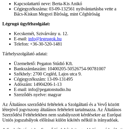
Kapcsolattartó neve: Berta-Kis Anikó
Cégjegyzékszáma: 03-09-132561 nyilvántartásba vette a
Bács-Kiskun Megyei Bíróság, mint Cégbíróság
Légrugó ügyfélszolgálat:
Kecskemét, Szivárvány u. 12.
E-mail:
info@legrugok.hu
Telefon: +36-30-520-1481
Tárhelyszolgálató adatai:
Üzemeltető: Pegaton Stúdió Kft.
Bankszámlaszám: 10400205-50526754-90781007
Székhely: 2700 Cegléd, Lajos utca 9.
Cégjegyzékszám: 13-09-131495
Adószám: 14904206-1-13
E-mail: info@pegatonstudio.hu
Szerződés nyelve: magyar
Az Általános szerződési feltételek a Szolgáltató és a Vevő között
létrejövő jogviszony általános feltételeit tartalmazza. Az Általános
Szerződési Feltételekben nem szabályozott kérdésekre az Európai
Uniós jogszabályok előírásai külön kikötés nélkül is irányadóak.