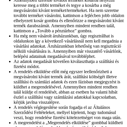
Amennyiben szeretne további terméket kosárba helyezni
keresse meg a többi terméket és tegye a kosárba a még
megvásárolni kívánt terméket/termékeket. Ha nem szeretne
további terméket vásárolni, kattintson a fejlécben jobb oldalon
elhelyezett kosár gombra és ellenőrizze a megvásárolni kívánt
termék darabszámát. Amennyiben mindent rendben talál,
kattintson a „Tovább a pénztárhoz” gombra.
Ha még nem vásárolt áruházunkban, úgy regisztrálhat is
oldalunkon így a következő vásárlásnál nem kell megadnia a
vásárlási adatokat. Áruházunkban lehetőség van regisztráció
nélküli vásárlására is. Amennyiben már visszatérő vásárlónk,
belépési adatainak megadásával továbbléphet.
Az adatok megadását követően kiválaszthatja a szállítási és
fizetési módot.
A rendelés elküldése előtt még egyszer leellenőrizheti a
megvásárolni kívánt termék árát, szállítási költségét illetve
szállítási és számlázi adatok és ezen fázisban megjegyzést is
küldhet a megrendelésével. Amennyiben mindent rendben
talál küldje el rendelését, abban az esetben ha valami hibát
észlel a szállítási vagy számlázási adatokkal kapcsolatban,
kérjük javítsa visszalépve.
A rendelés véglegesítése során fogadja el az Általános
Szerződési Feltételeket, mellyel kijelenti, hogy tudomásul
veszi, hogy rendelése fizetési kötelezettséget von maga után.
A megrendelést a „Megrendelés elküldése” gombbal küldheti