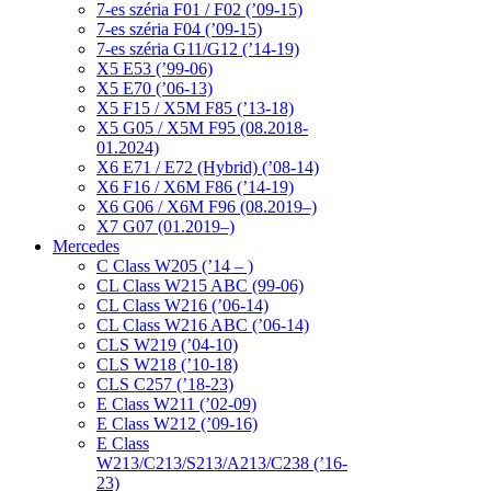
7-es széria F01 / F02 (’09-15)
7-es széria F04 (’09-15)
7-es széria G11/G12 (’14-19)
X5 E53 (’99-06)
X5 E70 (’06-13)
X5 F15 / X5M F85 (’13-18)
X5 G05 / X5M F95 (08.2018-
01.2024)
X6 E71 / E72 (Hybrid) (’08-14)
X6 F16 / X6M F86 (’14-19)
X6 G06 / X6M F96 (08.2019–)
X7 G07 (01.2019–)
Mercedes
C Class W205 (’14 – )
CL Class W215 ABC (99-06)
CL Class W216 (’06-14)
CL Class W216 ABC (’06-14)
CLS W219 (’04-10)
CLS W218 (’10-18)
CLS C257 (’18-23)
E Class W211 (’02-09)
E Class W212 (’09-16)
E Class
W213/C213/S213/A213/C238 (’16-
23)