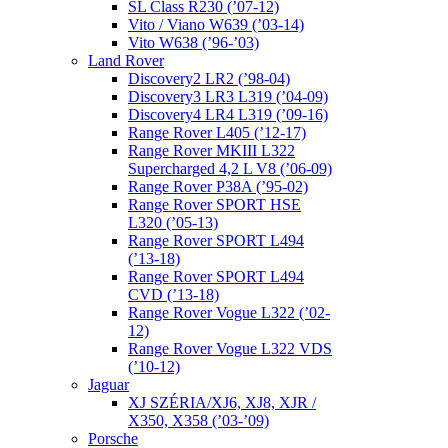
SL Class R230 (’07-12)
Vito / Viano W639 (’03-14)
Vito W638 (’96-’03)
Land Rover
Discovery2 LR2 (’98-04)
Discovery3 LR3 L319 (’04-09)
Discovery4 LR4 L319 (’09-16)
Range Rover L405 (’12-17)
Range Rover MKIII L322
Supercharged 4,2 L V8 (’06-09)
Range Rover P38A (’95-02)
Range Rover SPORT HSE
L320 (’05-13)
Range Rover SPORT L494
(’13-18)
Range Rover SPORT L494
CVD (’13-18)
Range Rover Vogue L322 (’02-
12)
Range Rover Vogue L322 VDS
(’10-12)
Jaguar
XJ SZÉRIA/XJ6, XJ8, XJR /
X350, X358 (’03-’09)
Porsche