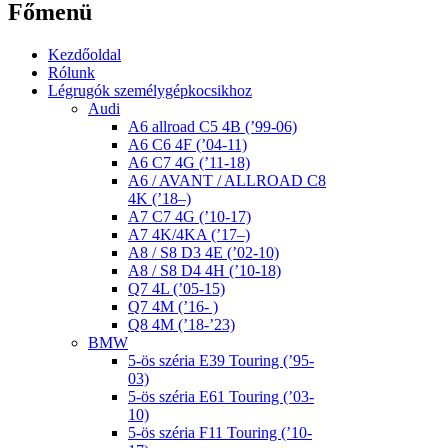
Főmenü
Kezdőoldal
Rólunk
Légrugók személygépkocsikhoz
Audi
A6 allroad C5 4B (’99-06)
A6 C6 4F (’04-11)
A6 C7 4G (’11-18)
A6 / AVANT / ALLROAD C8
4K (’18–)
A7 C7 4G (’10-17)
A7 4K/4KA (’17–)
A8 / S8 D3 4E (’02-10)
A8 / S8 D4 4H (’10-18)
Q7 4L (’05-15)
Q7 4M (’16- )
Q8 4M (’18-’23)
BMW
5-ös széria E39 Touring (’95-
03)
5-ös széria E61 Touring (’03-
10)
5-ös széria F11 Touring (’10-