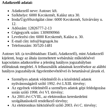
Adatkezelő adatai:
Adatkezelő neve: Autosec kft.
Székhelye: 6000 Kecskemét, Kalász utca 30.
Iroda/Ügyfélszolgálat címe: 6000 Kecskemét, Szivárvány u.
12.
Adószám: 12826777-2-13
Cégjegyzék szám: 1309090966
Levelezési cím: 6000 Kecskemét, Kalász u. 30.
E-mail cím: info@legrugok.hu
Telefonszám: 30/520-1481
Autosec kft. (a továbbiakban: Eladó, Adatkezelő), mint Adatkezelő
kijelenti, hogy az általa üzemeltetett webáruház működésével
kapcsolatos adatkezelése a jelenleg hatályos jogszabályban
előírtaknak megfelel. A felhasználók adatainak kezelésekor az alábbi
hatályos jogszabályok figyelembevételével és betartásával járunk el.
Személyes adatok védelméről és a közérdekű adatok
nyilvánosságáról szóló 1992. évi LXIII. törvény;
Az egyének védelméről a személyes adatok gépi feldolgozása
során szóló 1998. évi VI. törvény;
Az 2001.évi CVIII., az elektronikus kereskedelmi
szolgáltatásokról rendelkező törvény;
Az elektronikus hírközlésről szóló 2003. évi C. törvény;