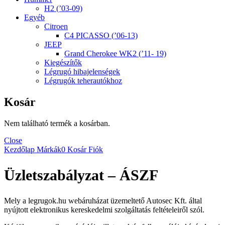
H2 (’03-09)
Egyéb
Citroen
C4 PICASSO (’06-13)
JEEP
Grand Cherokee WK2 (’11- 19)
Kiegészítők
Légrugó hibajelenségek
Légrugók teherautókhoz
Kosár
Nem található termék a kosárban.
Close
Kezdőlap
Márkák
0
Kosár
Fiók
Üzletszabályzat – ÁSZF
Mely a legrugok.hu webáruházat üzemeltető Autosec Kft. által
nyújtott elektronikus kereskedelmi szolgáltatás feltételeiről szól.