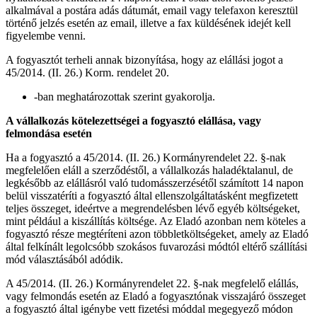
alkalmával a postára adás dátumát, email vagy telefaxon keresztül
történő jelzés esetén az email, illetve a fax küldésének idejét kell
figyelembe venni.
A fogyasztót terheli annak bizonyítása, hogy az elállási jogot a
45/2014. (II. 26.) Korm. rendelet 20.
-ban meghatározottak szerint gyakorolja.
A vállalkozás kötelezettségei a fogyasztó elállása, vagy
felmondása esetén
Ha a fogyasztó a 45/2014. (II. 26.) Kormányrendelet 22. §-nak
megfelelően eláll a szerződéstől, a vállalkozás haladéktalanul, de
legkésőbb az elállásról való tudomásszerzésétől számított 14 napon
belül visszatéríti a fogyasztó által ellenszolgáltatásként megfizetett
teljes összeget, ideértve a megrendelésben lévő egyéb költségeket,
mint például a kiszállítás költsége. Az Eladó azonban nem köteles a
fogyasztó része megtéríteni azon többletköltségeket, amely az Eladó
által felkínált legolcsóbb szokásos fuvarozási módtól eltérő szállítási
mód választásából adódik.
A 45/2014. (II. 26.) Kormányrendelet 22. §-nak megfelelő elállás,
vagy felmondás esetén az Eladó a fogyasztónak visszajáró összeget
a fogyasztó által igénybe vett fizetési móddal megegyező módon