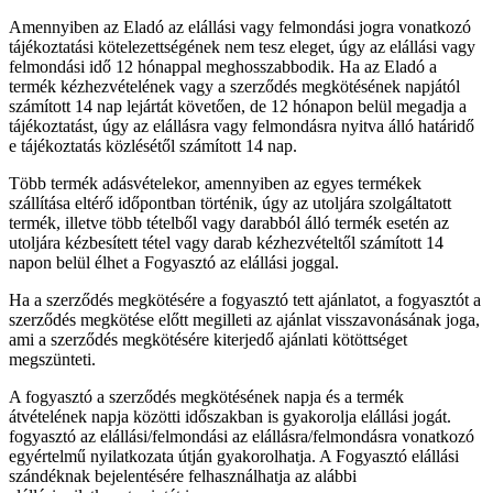
Amennyiben az Eladó az elállási vagy felmondási jogra vonatkozó
tájékoztatási kötelezettségének nem tesz eleget, úgy az elállási vagy
felmondási idő 12 hónappal meghosszabbodik. Ha az Eladó a
termék kézhezvételének vagy a szerződés megkötésének napjától
számított 14 nap lejártát követően, de 12 hónapon belül megadja a
tájékoztatást, úgy az elállásra vagy felmondásra nyitva álló határidő
e tájékoztatás közlésétől számított 14 nap.
Több termék adásvételekor, amennyiben az egyes termékek
szállítása eltérő időpontban történik, úgy az utoljára szolgáltatott
termék, illetve több tételből vagy darabból álló termék esetén az
utoljára kézbesített tétel vagy darab kézhezvételtől számított 14
napon belül élhet a Fogyasztó az elállási joggal.
Ha a szerződés megkötésére a fogyasztó tett ajánlatot, a fogyasztót a
szerződés megkötése előtt megilleti az ajánlat visszavonásának joga,
ami a szerződés megkötésére kiterjedő ajánlati kötöttséget
megszünteti.
A fogyasztó a szerződés megkötésének napja és a termék
átvételének napja közötti időszakban is gyakorolja elállási jogát.
fogyasztó az elállási/felmondási az elállásra/felmondásra vonatkozó
egyértelmű nyilatkozata útján gyakorolhatja. A Fogyasztó elállási
szándéknak bejelentésére felhasználhatja az alábbi