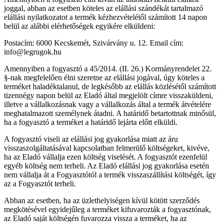
joggal, abban az esetben köteles az elállási szándékát tartalmazó
elállási nyilatkozatot a termék kézhezvételétől számított 14 napon
belül az alábbi elérhetőségek egyikére elküldeni:
Postacím: 6000 Kecskemét, Szivárvány u. 12. Email cím:
info@legrugok.hu
Amennyiben a fogyasztó a 45/2014. (II. 26.) Kormányrendelet 22.
§-nak megfelelően élni szeretne az elállási jogával, úgy köteles a
terméket haladéktalanul, de legkésőbb az elállás közlésétől számított
tizennégy napon belül az Eladó által megjelölt címre visszaküldeni,
illetve a vállalkozásnak vagy a vállalkozás által a termék átvételére
meghatalmazott személynek átadni. A határidő betartottnak minősül,
ha a fogyasztó a terméket a határidő lejárta előtt elküldi.
A fogyasztó viseli az elállási jog gyakorlása miatt az áru
visszaszolgáltatásával kapcsolatban felmerülő költségeket, kivéve,
ha az Eladó vállalja ezen költség viselését. A fogyasztót ezenfelül
egyéb költség nem terheli. Az Eladó elállási jog gyakorlása esetén
nem vállalja át a Fogyasztótól a termék visszaszállítási költségét, így
az a Fogyasztót terheli.
Abban az esetben, ha az üzlethelyiségen kívül kötött szerződés
megkötésével egyidejűleg a terméket kifuvarozták a fogyasztónak,
az Eladó saját költségén fuvarozza vissza a terméket, ha az