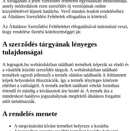
A Szolgáltató a jelen Szerződés feltételeit egyoldalúan módosíthatja,
amely módosítások ezen szerződés új verziójának online
közzétételével lépnek hatályba. Vevő minden leadott rendeléséhez
az Általános Szerződési Feltételek elfogadása is kötelező.
Az Általános Szerződési Feltételeket elfogadásával tudomásul veszi,
hogy rendelése fizetési kötelezettséggel jár.
A szerződés tárgyának lényeges
tulajdonságai
A legrugok.hu webáruházban található termékek képezik az eladó és
a vásárlók közötti szerződés tárgyát. A webáruházban található
termékek egyedi jellemzői a termék oldalon találhatók A feltüntetett
képek helyenként illusztrációk, így a termék tényleges kinézete
eltérhet a valóságtól. A termék mellett található vételár forintban
értendő és mindig a kiválasztott áru bruttó ár. A termék ára a
mindenkori hatályos jogszabálynak megfelelő általános forgalmi
adót tartalmazzák.
A rendelés menete
A megvásárolni kívánt terméket helyezze a kosárba