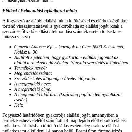
elállásinyilatkozat-mintát is:
Elállási / Felmondási nyilatkozat minta
A fogyasztó az alábbi elállási minta kitöltésével és elérhetőségünkre
történő visszajuttatásával is gyakorolhatja az elállási jogát (csak a
szerződéstől való elállási / felmondási szándék esetén töltse ki és
juttassa vissza).
Címzett: Autosec Kft. – legrugok.hu Cím: 6000 Kecskemét,
Kalász u. 30.
Alulírott kijelentem, hogy gyakorlom elállási jogomat az
alábbi termék/ek adásvételére irányuló szerződés tekintetében:
Termék/ek neve/i:
Megrendelés száma:
Szerződéskötés időpontja / átvétel időpontja:
A megrendelő neve:
A megrendelő címe:
A megrendelő aláírása: (kizárólag papíron tett nyilatkozat
esetén)
Kelt:
Fogyasztó határidőben gyakorolja elállási jogát, amennyiben a
termék kézhezvételétől számított 14. nap lejárta előtt elküldi elállási
nyilatkozatát. Írásban történő elállás esetén elég csak az elállási
nyilatkozatot elküldeni 14 napon belül. Postai úton történő jelzés