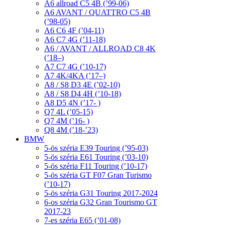
A6 allroad C5 4B (’99-06)
A6 AVANT / QUATTRO C5 4B
(’98-05)
A6 C6 4F (’04-11)
A6 C7 4G (’11-18)
A6 / AVANT / ALLROAD C8 4K
(’18–)
A7 C7 4G (’10-17)
A7 4K/4KA (’17–)
A8 / S8 D3 4E (’02-10)
A8 / S8 D4 4H (’10-18)
A8 D5 4N (’17- )
Q7 4L (’05-15)
Q7 4M (’16- )
Q8 4M (’18-’23)
BMW
5-ös széria E39 Touring (’95-03)
5-ös széria E61 Touring (’03-10)
5-ös széria F11 Touring (’10-17)
5-ös széria GT F07 Gran Turismo
(’10-17)
5-ös széria G31 Touring 2017-2024
6-os széria G32 Gran Tourismo GT
2017-23
7-es széria E65 (’01-08)