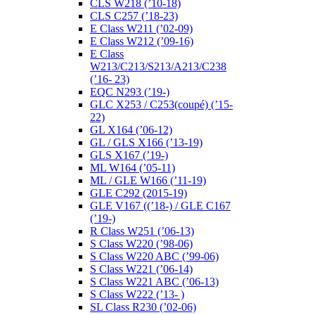
CLS W218 (’10-18)
CLS C257 (’18-23)
E Class W211 (’02-09)
E Class W212 (’09-16)
E Class
W213/C213/S213/A213/C238
(’16- 23)
EQC N293 (’19-)
GLC X253 / C253(coupé) (’15-
22)
GL X164 (’06-12)
GL / GLS X166 (’13-19)
GLS X167 (’19-)
ML W164 (’05-11)
ML / GLE W166 (’11-19)
GLE C292 (2015-19)
GLE V167 ((’18-) / GLE C167
(’19-)
R Class W251 (’06-13)
S Class W220 (’98-06)
S Class W220 ABC (’99-06)
S Class W221 (’06-14)
S Class W221 ABC (’06-13)
S Class W222 (’13- )
SL Class R230 (’02-06)