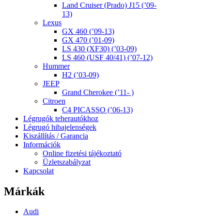
Land Cruiser (Prado) J15 (’09-
13)
Lexus
GX 460 (’09-13)
GX 470 (’01-09)
LS 430 (XF30) (’03-09)
LS 460 (USF 40/41) (’07-12)
Hummer
H2 (’03-09)
JEEP
Grand Cherokee (’11- )
Citroen
C4 PICASSO (’06-13)
Légrugók teherautókhoz
Légrugó hibajelenségek
Kiszállítás / Garancia
Információk
Online fizetési tájékoztató
Üzletszabályzat
Kapcsolat
Márkák
Audi