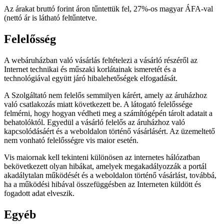
Az árakat bruttó forint áron tűntettük fel, 27%-os magyar ÁFA-val
(nettó ár is látható feltűntetve.
Felelősség
A webáruházban való vásárlás feltételezi a vásárló részéről az
Internet technikai és műszaki korlátainak ismeretét és a
technológiával együtt járó hibalehetőségek elfogadását.
A Szolgáltató nem felelős semmilyen kárért, amely az áruházhoz
való csatlakozás miatt következett be. A látogató felelőssége
felmérni, hogy hogyan védheti meg a számítógépén tárolt adatait a
behatolóktól. Egyedül a vásárló felelős az áruházhoz való
kapcsolódásáért és a weboldalon történő vásárlásért. Az üzemeltető
nem vonható felelősségre vis maior esetén.
Vis maiornak kell tekinteni különösen az internetes hálózatban
bekövetkezett olyan hibákat, amelyek megakadályozzák a portál
akadálytalan működését és a weboldalon történő vásárlást, továbbá,
ha a működési hibával összefüggésben az Interneten küldött és
fogadott adat elveszik.
Egyéb