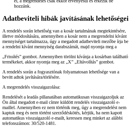
el, a megrendelés csak ekkor érvényesül és érkezik be
hozzánk.
Adatbeviteli hibák javításának lehetőségei
A rendelés során lehetőség van a kosár tartalmának megtekintésére,
illetve módosítására, amennyiben a kosár nem a megrendelni kívánt
mennyiséget tartalmazza, úgy a megadott adatbeviteli mezőbe írja be
a rendelni kívánt mennyiség darabszámát, majd nyomja meg a
„Frissítés” gombot. Amennyiben törölni kívánja a kosárban található
termékeket, akkor nyomja meg az „X” „Eltávolítás” gombot.
A rendelés során a fogyasztónak folyamatosan lehetősége van a
bevitt adtok javítására/törlésére.
A megrendelés visszaigazolása:
Rendelését a leadás pillanatában automatikusan visszaigazoljuk az
Ön által megadott e-mail címre küldött rendelés visszaigazoló e-
maillel. Amennyiben ez nem történik meg, úgy a megrendelést nem
kaptuk meg és nem történt szerződéskötés, kérjük, ha nem kapott
automatikus visszaigazoló e-mailt, keressen meg minket az alábbi
telefonszámon: 30/520-1481.