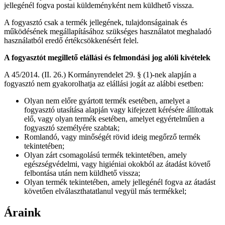
jellegénél fogva postai küldeményként nem küldhető vissza.
A fogyasztó csak a termék jellegének, tulajdonságainak és
működésének megállapításához szükséges használatot meghaladó
használatból eredő értékcsökkenésért felel.
A fogyasztót megillető elállási és felmondási jog alóli kivételek
A 45/2014. (II. 26.) Kormányrendelet 29. § (1)-nek alapján a
fogyasztó nem gyakorolhatja az elállási jogát az alábbi esetben:
Olyan nem előre gyártott termék esetében, amelyet a
fogyasztó utasítása alapján vagy kifejezett kérésére állítottak
elő, vagy olyan termék esetében, amelyet egyértelműen a
fogyasztó személyére szabtak;
Romlandó, vagy minőségét rövid ideig megőrző termék
tekintetében;
Olyan zárt csomagolású termék tekintetében, amely
egészségvédelmi, vagy higiéniai okokból az átadást követő
felbontása után nem küldhető vissza;
Olyan termék tekintetében, amely jellegénél fogva az átadást
követően elválaszthatatlanul vegyül más termékkel;
Áraink