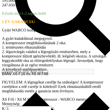
195.000
Ft + ÁFA
247.650
Ft brutto
Készlet infó:
1-2 napon belül
1 ÉV GARANCIA!
Gyári WABCO kompresszor, a BMW
hivatalos beszállítójától.
A gyári kialakítással megegyező.
A kompresszor meghibásodásának 2 oka:
1. természetes elhasználódás
2. légszivárgás valahol a légrugózási rendszerben, mely a
kompresszor túlzott igénybevételét, ill. leégését okozza. A szivárgás
leggyakoribb oka az elöregedett/lyukas légrugó. Javasoljuk, hogy
vizsgáltassa át az egész rendszert.
A következő autótípusokhoz:
BMW X6 F16 és X6 M F86
FIGYELEM: A légrugókat cserélje ha szükséges! A kompresszor
cseréjekor a relé cseréje is kötelező! Ezek elmulasztásáből eredő
meghibásodás esetén a garancia nem érvényes.
X6 F16 / X6 M F86 - Kompresszor - WABCO mennyiség
Mennyiség: