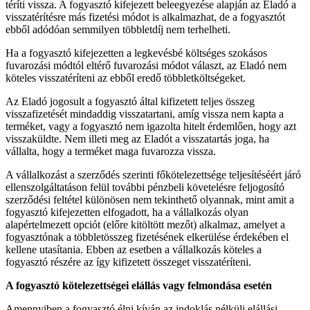
téríti vissza. A fogyasztó kifejezett beleegyezése alapján az Eladó a
visszatérítésre más fizetési módot is alkalmazhat, de a fogyasztót
ebből adódóan semmilyen többletdíj nem terhelheti.
Ha a fogyasztó kifejezetten a legkevésbé költséges szokásos
fuvarozási módtól eltérő fuvarozási módot választ, az Eladó nem
köteles visszatéríteni az ebből eredő többletköltségeket.
Az Eladó jogosult a fogyasztó által kifizetett teljes összeg
visszafizetését mindaddig visszatartani, amíg vissza nem kapta a
terméket, vagy a fogyasztó nem igazolta hitelt érdemlően, hogy azt
visszaküldte. Nem illeti meg az Eladót a visszatartás joga, ha
vállalta, hogy a terméket maga fuvarozza vissza.
A vállalkozást a szerződés szerinti főkötelezettsége teljesítéséért járó
ellenszolgáltatáson felül további pénzbeli követelésre feljogosító
szerződési feltétel különösen nem tekinthető olyannak, mint amit a
fogyasztó kifejezetten elfogadott, ha a vállalkozás olyan
alapértelmezett opciót (előre kitöltött mezőt) alkalmaz, amelyet a
fogyasztónak a többletösszeg fizetésének elkerülése érdekében el
kellene utasítania. Ebben az esetben a vállalkozás köteles a
fogyasztó részére az így kifizetett összeget visszatéríteni.
A fogyasztó kötelezettségei elállás vagy felmondása esetén
Amennyiben a fogyasztó élni kíván az indoklás nélküli elállási