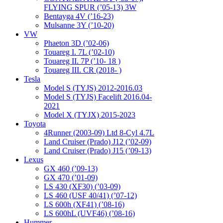
FLYING SPUR (’05-13) 3W
Bentayga 4V (’16-23)
Mulsanne 3Y (’10-20)
VW
Phaeton 3D (’02-06)
Touareg I. 7L (’02-10)
Touareg II. 7P (’10- 18 )
Touareg III. CR (2018- )
Tesla
Model S (TYJS) 2012-2016.03
Model S (TYJS) Facelift 2016.04-
2021
Model X (TYJX) 2015-2023
Toyota
4Runner (2003-09) Ltd 8-Cyl 4.7L
Land Cruiser (Prado) J12 (’02-09)
Land Cruiser (Prado) J15 (’09-13)
Lexus
GX 460 (’09-13)
GX 470 (’01-09)
LS 430 (XF30) (’03-09)
LS 460 (USF 40/41) (’07-12)
LS 600h (XF41) (’08-16)
LS 600hL (UVF46) (’08-16)
Hummer