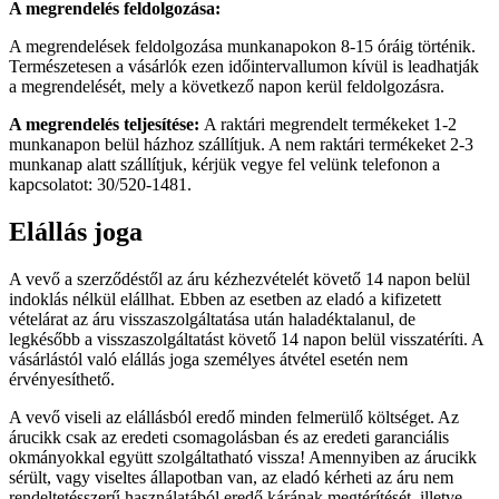
A megrendelés feldolgozása:
A megrendelések feldolgozása munkanapokon 8-15 óráig történik.
Természetesen a vásárlók ezen időintervallumon kívül is leadhatják
a megrendelését, mely a következő napon kerül feldolgozásra.
A megrendelés teljesítése:
A raktári megrendelt termékeket 1-2
munkanapon belül házhoz szállítjuk. A nem raktári termékeket 2-3
munkanap alatt szállítjuk, kérjük vegye fel velünk telefonon a
kapcsolatot: 30/520-1481.
Elállás joga
A vevő a szerződéstől az áru kézhezvételét követő 14 napon belül
indoklás nélkül elállhat. Ebben az esetben az eladó a kifizetett
vételárat az áru visszaszolgáltatása után haladéktalanul, de
legkésőbb a visszaszolgáltatást követő 14 napon belül visszatéríti. A
vásárlástól való elállás joga személyes átvétel esetén nem
érvényesíthető.
A vevő viseli az elállásból eredő minden felmerülő költséget. Az
árucikk csak az eredeti csomagolásban és az eredeti garanciális
okmányokkal együtt szolgáltatható vissza! Amennyiben az árucikk
sérült, vagy viseltes állapotban van, az eladó kérheti az áru nem
rendeltetésszerű használatából eredő kárának megtérítését, illetve