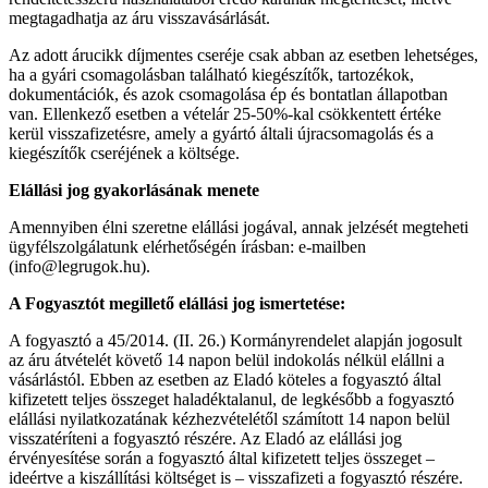
megtagadhatja az áru visszavásárlását.
Az adott árucikk díjmentes cseréje csak abban az esetben lehetséges,
ha a gyári csomagolásban található kiegészítők, tartozékok,
dokumentációk, és azok csomagolása ép és bontatlan állapotban
van. Ellenkező esetben a vételár 25-50%-kal csökkentett értéke
kerül visszafizetésre, amely a gyártó általi újracsomagolás és a
kiegészítők cseréjének a költsége.
Elállási jog gyakorlásának menete
Amennyiben élni szeretne elállási jogával, annak jelzését megteheti
ügyfélszolgálatunk elérhetőségén írásban: e-mailben
(info@legrugok.hu).
A Fogyasztót megillető elállási jog ismertetése:
A fogyasztó a 45/2014. (II. 26.) Kormányrendelet alapján jogosult
az áru átvételét követő 14 napon belül indokolás nélkül elállni a
vásárlástól. Ebben az esetben az Eladó köteles a fogyasztó által
kifizetett teljes összeget haladéktalanul, de legkésőbb a fogyasztó
elállási nyilatkozatának kézhezvételétől számított 14 napon belül
visszatéríteni a fogyasztó részére. Az Eladó az elállási jog
érvényesítése során a fogyasztó által kifizetett teljes összeget –
ideértve a kiszállítási költséget is – visszafizeti a fogyasztó részére.