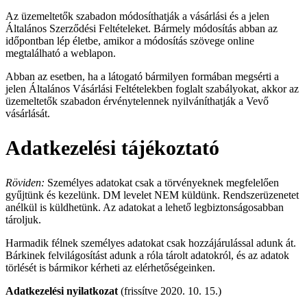
Az üzemeltetők szabadon módosíthatják a vásárlási és a jelen
Általános Szerződési Feltételeket. Bármely módosítás abban az
időpontban lép életbe, amikor a módosítás szövege online
megtalálható a weblapon.
Abban az esetben, ha a látogató bármilyen formában megsérti a
jelen Általános Vásárlási Feltételekben foglalt szabályokat, akkor az
üzemeltetők szabadon érvénytelennek nyilváníthatják a Vevő
vásárlását.
Adatkezelési tájékoztató
Röviden:
Személyes adatokat csak a törvényeknek megfelelően
gyűjtünk és kezelünk. DM levelet NEM küldünk. Rendszerüzenetet
anélkül is küldhetünk. Az adatokat a lehető legbiztonságosabban
tároljuk.
Harmadik félnek személyes adatokat csak hozzájárulással adunk át.
Bárkinek felvilágosítást adunk a róla tárolt adatokról, és az adatok
törlését is bármikor kérheti az elérhetőségeinken.
Adatkezelési nyilatkozat
(frissítve 2020. 10. 15.)