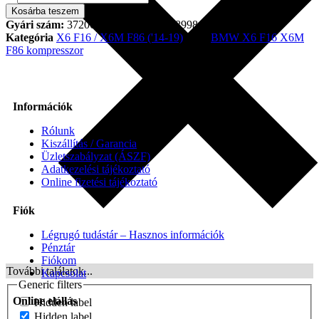
Kosárba teszem
Gyári szám:
37206875177, 37206868998, 37206850555
Kategória
X6 F16 / X6M F86 ('14-19)
Tag:
BMW X6 F16 X6M
F86 kompresszor
Információk
Rólunk
Kiszállítás / Garancia
Üzletszabályzat (ÁSZF)
Adatkezelési tájékoztató
Online fizetési tájékoztató
Fiók
Légrugó tudástár – Hasznos információk
Pénztár
Fiókom
További találatok...
Kapcsolat
Generic filters
Online elállás
Hidden label
Hidden label