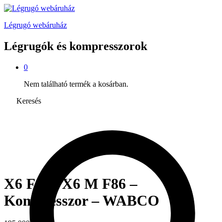
Légrugó webáruház
Légrugók és kompresszorok
0
Nem található termék a kosárban.
Keresés
X6 F16 / X6 M F86 –
Kompresszor – WABCO