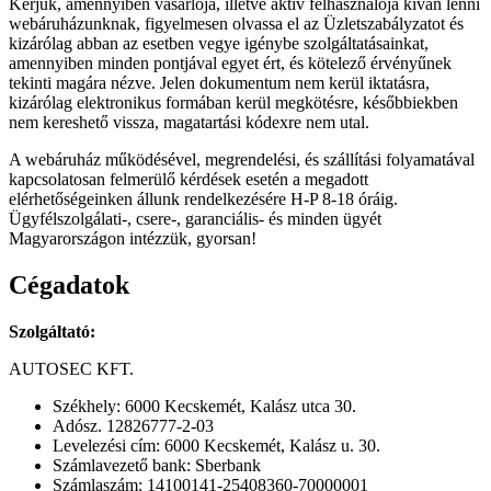
Kérjük, amennyiben vásárlója, illetve aktív felhasználója kíván lenni
webáruházunknak, figyelmesen olvassa el az Üzletszabályzatot és
kizárólag abban az esetben vegye igénybe szolgáltatásainkat,
amennyiben minden pontjával egyet ért, és kötelező érvényűnek
tekinti magára nézve. Jelen dokumentum nem kerül iktatásra,
kizárólag elektronikus formában kerül megkötésre, későbbiekben
nem kereshető vissza, magatartási kódexre nem utal.
A webáruház működésével, megrendelési, és szállítási folyamatával
kapcsolatosan felmerülő kérdések esetén a megadott
elérhetőségeinken állunk rendelkezésére H-P 8-18 óráig.
Ügyfélszolgálati-, csere-, garanciális- és minden ügyét
Magyarországon intézzük, gyorsan!
Cégadatok
Szolgáltató:
AUTOSEC KFT.
Székhely: 6000 Kecskemét, Kalász utca 30.
Adósz. 12826777-2-03
Levelezési cím: 6000 Kecskemét, Kalász u. 30.
Számlavezető bank: Sberbank
Számlaszám: 14100141-25408360-70000001