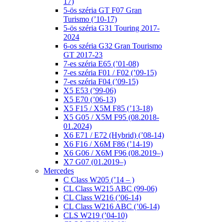
17)
5-ös széria GT F07 Gran
Turismo (’10-17)
5-ös széria G31 Touring 2017-
2024
6-os széria G32 Gran Tourismo
GT 2017-23
7-es széria E65 (’01-08)
7-es széria F01 / F02 (’09-15)
7-es széria F04 (’09-15)
X5 E53 (’99-06)
X5 E70 (’06-13)
X5 F15 / X5M F85 (’13-18)
X5 G05 / X5M F95 (08.2018-
01.2024)
X6 E71 / E72 (Hybrid) (’08-14)
X6 F16 / X6M F86 (’14-19)
X6 G06 / X6M F96 (08.2019–)
X7 G07 (01.2019–)
Mercedes
C Class W205 (’14 – )
CL Class W215 ABC (99-06)
CL Class W216 (’06-14)
CL Class W216 ABC (’06-14)
CLS W219 (’04-10)