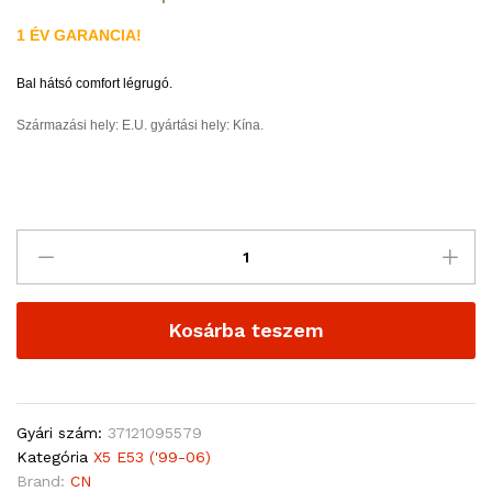
1 ÉV GARANCIA!
Bal hátsó comfort légrugó.
Származási hely: E.U. gyártási hely: Kína.
Kosárba teszem
Gyári szám:
37121095579
Kategória
X5 E53 ('99-06)
Brand:
CN