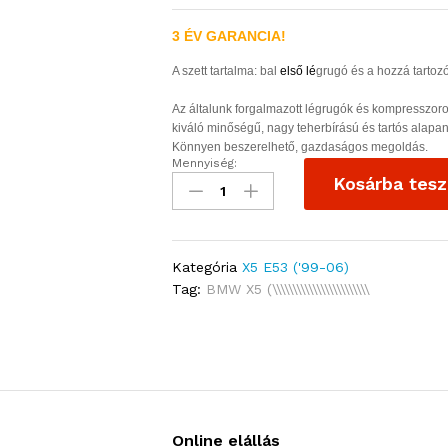
3 ÉV GARANCIA!
A szett tartalma: bal
első lé
grugó és a hozzá tartozó
Az általunk forgalmazott légrugók és kompresszoro
kiváló minőségű, nagy teherbírású és tartós alapa
Könnyen beszerelhető, gazdaságos megoldás.
Mennyiség:
Kosárba tes
Kategória
X5 E53 ('99-06)
Tag:
BMW X5 (\\\\\\\\\\\\\\\\\\\\\\\\
Online elállás