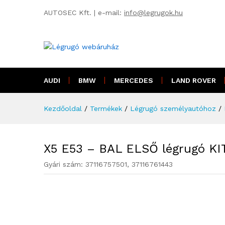
AUTOSEC Kft. | e-mail:
info@legrugok.hu
X5 E53 - BAL ELSŐ légrugó KI
AUDI
BMW
MERCEDES
LAND ROVER
Kezdőoldal
/
Termékek
/
Légrugó személyautóhoz
/
X5 E53 – BAL ELSŐ légrugó KIT
Gyári szám:
37116757501, 37116761443