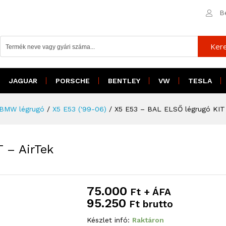
7
B
9
T - AirTek
Ker
JAGUAR
PORSCHE
BENTLEY
VW
TESLA
BMW légrugó
/
X5 E53 ('99-06)
/
X5 E53 – BAL ELSŐ légrugó KIT 
 – AirTek
75.000
Ft + ÁFA
95.250
Ft brutto
Készlet infó:
Raktáron