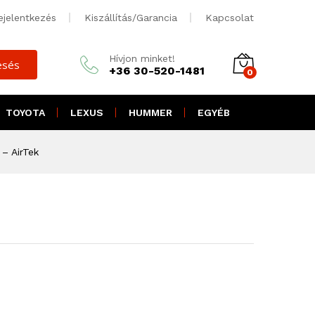
5.000
Ft + ÁFA
Kosárba teszem
ejelentkezés
Kiszállítás/Garancia
Kapcsolat
5.250
Ft brutto
Hívjon minket!
esés
+36 30-520-1481
0
TOYOTA
LEXUS
HUMMER
EGYÉB
– AirTek