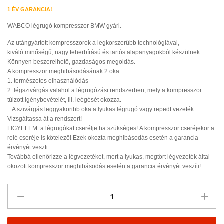
1 ÉV GARANCIA!
WABCO légrugó kompresszor
BMW gyári.
Az utángyártott kompresszorok a legkorszerűbb technológiával,
kiváló minőségű, nagy teherbírású és tartós alapanyagokból készülnek.
Könnyen beszerelhető, gazdaságos megoldás.
A kompresszor meghibásodásának 2 oka:
1. természetes elhasználódás
2. légszivárgás valahol a légrugózási rendszerben, mely a kompresszor
túlzott igénybevételét, ill. leégését okozza.
A szivárgás leggyakoribb oka a lyukas légrugó vagy repedt vezeték.
Vizsgáltassa át a rendszert!
FIGYELEM: a légrugókat cserélje ha szükséges! A kompresszor cseréjekor a
relé cseréje is kötelező! Ezek okozta meghibásodás esetén a garancia
érvényét veszti.
Továbbá ellenőrizze a légvezetéket, mert a lyukas, megtört légvezeték által
okozott kompresszor meghibásodás esetén a garancia érvényét veszíti!