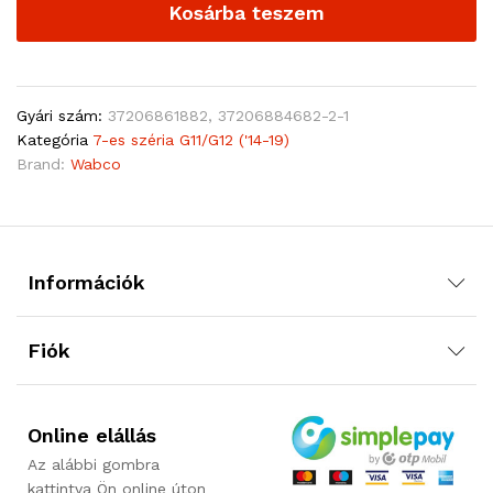
Kosárba teszem
Gyári szám:
37206861882, 37206884682-2-1
Kategória
7-es széria G11/G12 ('14-19)
Brand:
Wabco
Információk
Fiók
Online elállás
Az alábbi gombra
kattintva Ön online úton