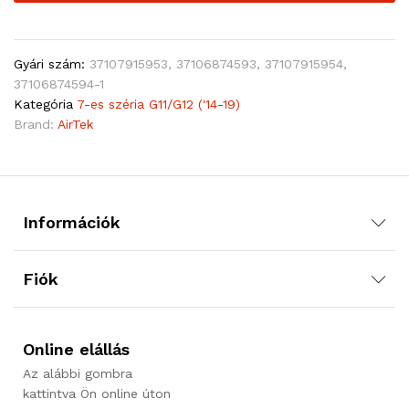
Gyári szám:
37107915953, 37106874593, 37107915954,
37106874594-1
Kategória
7-es széria G11/G12 ('14-19)
Brand:
AirTek
Információk
Fiók
Online elállás
Az alábbi gombra
kattintva Ön online úton