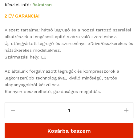
Készlet infó:
Raktáron
2 ÉV GARANCIA!
A szett tartalma: hátsó légrugó és a hozzá tartozó szerelési
alkatrészek a lengéscsillapító szárra való szereléshez.
Új, utángyártott légrugó és szerelvényei xDrive/összkerekes és
hátsókerekes modellekhez.
Származási hely: EU
Az általunk forgalmazott légrugók és kompresszorok a
legkorszerűbb technológiával, kiváló minőségű, tartós
alapanyagokból készülnek.
Könnyen beszerelhető, gazdaságos megoldás.
Kosárba teszem