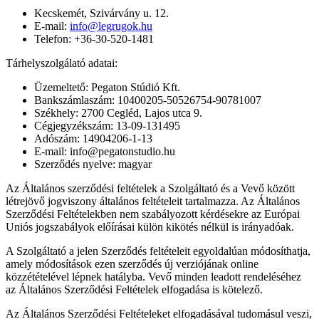
Kecskemét, Szivárvány u. 12.
E-mail:
info@legrugok.hu
Telefon: +36-30-520-1481
Tárhelyszolgálató adatai:
Üzemeltető: Pegaton Stúdió Kft.
Bankszámlaszám: 10400205-50526754-90781007
Székhely: 2700 Cegléd, Lajos utca 9.
Cégjegyzékszám: 13-09-131495
Adószám: 14904206-1-13
E-mail: info@pegatonstudio.hu
Szerződés nyelve: magyar
Az Általános szerződési feltételek a Szolgáltató és a Vevő között
létrejövő jogviszony általános feltételeit tartalmazza. Az Általános
Szerződési Feltételekben nem szabályozott kérdésekre az Európai
Uniós jogszabályok előírásai külön kikötés nélkül is irányadóak.
A Szolgáltató a jelen Szerződés feltételeit egyoldalúan módosíthatja,
amely módosítások ezen szerződés új verziójának online
közzétételével lépnek hatályba. Vevő minden leadott rendeléséhez
az Általános Szerződési Feltételek elfogadása is kötelező.
Az Általános Szerződési Feltételeket elfogadásával tudomásul veszi,