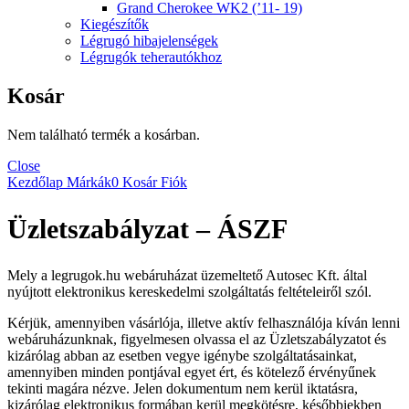
Grand Cherokee WK2 (’11- 19)
Kiegészítők
Légrugó hibajelenségek
Légrugók teherautókhoz
Kosár
Nem található termék a kosárban.
Close
Kezdőlap
Márkák
0
Kosár
Fiók
Üzletszabályzat – ÁSZF
Mely a legrugok.hu webáruházat üzemeltető Autosec Kft. által
nyújtott elektronikus kereskedelmi szolgáltatás feltételeiről szól.
Kérjük, amennyiben vásárlója, illetve aktív felhasználója kíván lenni
webáruházunknak, figyelmesen olvassa el az Üzletszabályzatot és
kizárólag abban az esetben vegye igénybe szolgáltatásainkat,
amennyiben minden pontjával egyet ért, és kötelező érvényűnek
tekinti magára nézve. Jelen dokumentum nem kerül iktatásra,
kizárólag elektronikus formában kerül megkötésre, későbbiekben