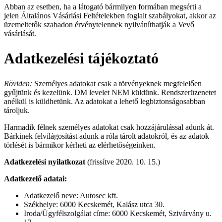
Abban az esetben, ha a látogató bármilyen formában megsérti a
jelen Általános Vásárlási Feltételekben foglalt szabályokat, akkor az
üzemeltetők szabadon érvénytelennek nyilváníthatják a Vevő
vásárlását.
Adatkezelési tájékoztató
Röviden:
Személyes adatokat csak a törvényeknek megfelelően
gyűjtünk és kezelünk. DM levelet NEM küldünk. Rendszerüzenetet
anélkül is küldhetünk. Az adatokat a lehető legbiztonságosabban
tároljuk.
Harmadik félnek személyes adatokat csak hozzájárulással adunk át.
Bárkinek felvilágosítást adunk a róla tárolt adatokról, és az adatok
törlését is bármikor kérheti az elérhetőségeinken.
Adatkezelési nyilatkozat
(frissítve 2020. 10. 15.)
Adatkezelő adatai:
Adatkezelő neve: Autosec kft.
Székhelye: 6000 Kecskemét, Kalász utca 30.
Iroda/Ügyfélszolgálat címe: 6000 Kecskemét, Szivárvány u.