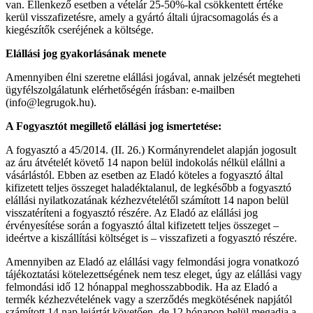
van. Ellenkező esetben a vételár 25-50%-kal csökkentett értéke
kerül visszafizetésre, amely a gyártó általi újracsomagolás és a
kiegészítők cseréjének a költsége.
Elállási jog gyakorlásának menete
Amennyiben élni szeretne elállási jogával, annak jelzését megteheti
ügyfélszolgálatunk elérhetőségén írásban: e-mailben
(info@legrugok.hu).
A Fogyasztót megillető elállási jog ismertetése:
A fogyasztó a 45/2014. (II. 26.) Kormányrendelet alapján jogosult
az áru átvételét követő 14 napon belül indokolás nélkül elállni a
vásárlástól. Ebben az esetben az Eladó köteles a fogyasztó által
kifizetett teljes összeget haladéktalanul, de legkésőbb a fogyasztó
elállási nyilatkozatának kézhezvételétől számított 14 napon belül
visszatéríteni a fogyasztó részére. Az Eladó az elállási jog
érvényesítése során a fogyasztó által kifizetett teljes összeget –
ideértve a kiszállítási költséget is – visszafizeti a fogyasztó részére.
Amennyiben az Eladó az elállási vagy felmondási jogra vonatkozó
tájékoztatási kötelezettségének nem tesz eleget, úgy az elállási vagy
felmondási idő 12 hónappal meghosszabbodik. Ha az Eladó a
termék kézhezvételének vagy a szerződés megkötésének napjától
számított 14 nap lejártát követően, de 12 hónapon belül megadja a