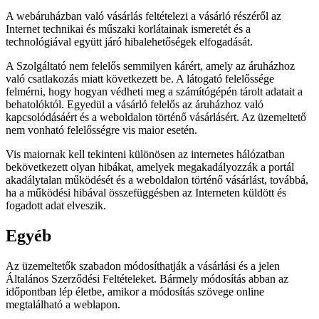
A webáruházban való vásárlás feltételezi a vásárló részéről az
Internet technikai és műszaki korlátainak ismeretét és a
technológiával együtt járó hibalehetőségek elfogadását.
A Szolgáltató nem felelős semmilyen kárért, amely az áruházhoz
való csatlakozás miatt következett be. A látogató felelőssége
felmérni, hogy hogyan védheti meg a számítógépén tárolt adatait a
behatolóktól. Egyedül a vásárló felelős az áruházhoz való
kapcsolódásáért és a weboldalon történő vásárlásért. Az üzemeltető
nem vonható felelősségre vis maior esetén.
Vis maiornak kell tekinteni különösen az internetes hálózatban
bekövetkezett olyan hibákat, amelyek megakadályozzák a portál
akadálytalan működését és a weboldalon történő vásárlást, továbbá,
ha a működési hibával összefüggésben az Interneten küldött és
fogadott adat elveszik.
Egyéb
Az üzemeltetők szabadon módosíthatják a vásárlási és a jelen
Általános Szerződési Feltételeket. Bármely módosítás abban az
időpontban lép életbe, amikor a módosítás szövege online
megtalálható a weblapon.