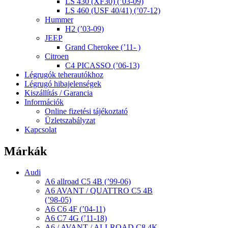
LS 430 (XF30) (’03-09)
LS 460 (USF 40/41) (’07-12)
Hummer
H2 (’03-09)
JEEP
Grand Cherokee (’11- )
Citroen
C4 PICASSO (’06-13)
Légrugók teherautókhoz
Légrugó hibajelenségek
Kiszállítás / Garancia
Információk
Online fizetési tájékoztató
Üzletszabályzat
Kapcsolat
Márkák
Audi
A6 allroad C5 4B (’99-06)
A6 AVANT / QUATTRO C5 4B
(’98-05)
A6 C6 4F (’04-11)
A6 C7 4G (’11-18)
A6 / AVANT / ALLROAD C8 4K