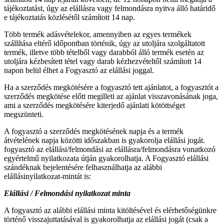
tájékoztatást, úgy az elállásra vagy felmondásra nyitva álló határidő
e tájékoztatás közlésétől számított 14 nap.
Több termék adásvételekor, amennyiben az egyes termékek
szállítása eltérő időpontban történik, úgy az utoljára szolgáltatott
termék, illetve több tételből vagy darabból álló termék esetén az
utoljára kézbesített tétel vagy darab kézhezvételtől számított 14
napon belül élhet a Fogyasztó az elállási joggal.
Ha a szerződés megkötésére a fogyasztó tett ajánlatot, a fogyasztót a
szerződés megkötése előtt megilleti az ajánlat visszavonásának joga,
ami a szerződés megkötésére kiterjedő ajánlati kötöttséget
megszünteti.
A fogyasztó a szerződés megkötésének napja és a termék
átvételének napja közötti időszakban is gyakorolja elállási jogát.
fogyasztó az elállási/felmondási az elállásra/felmondásra vonatkozó
egyértelmű nyilatkozata útján gyakorolhatja. A Fogyasztó elállási
szándéknak bejelentésére felhasználhatja az alábbi
elállásinyilatkozat-mintát is:
Elállási / Felmondási nyilatkozat minta
A fogyasztó az alábbi elállási minta kitöltésével és elérhetőségünkre
történő visszajuttatásával is gyakorolhatja az elállási jogát (csak a