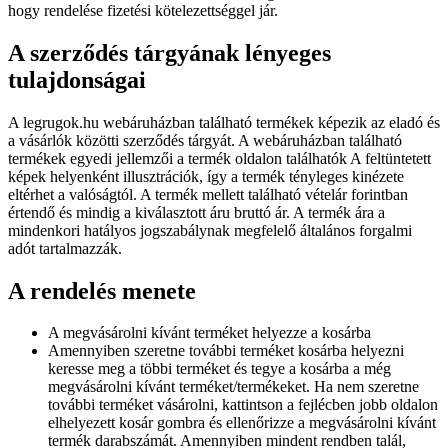
hogy rendelése fizetési kötelezettséggel jár.
A szerződés tárgyának lényeges
tulajdonságai
A legrugok.hu webáruházban található termékek képezik az eladó és
a vásárlók közötti szerződés tárgyát. A webáruházban található
termékek egyedi jellemzői a termék oldalon találhatók A feltüntetett
képek helyenként illusztrációk, így a termék tényleges kinézete
eltérhet a valóságtól. A termék mellett található vételár forintban
értendő és mindig a kiválasztott áru bruttó ár. A termék ára a
mindenkori hatályos jogszabálynak megfelelő általános forgalmi
adót tartalmazzák.
A rendelés menete
A megvásárolni kívánt terméket helyezze a kosárba
Amennyiben szeretne további terméket kosárba helyezni
keresse meg a többi terméket és tegye a kosárba a még
megvásárolni kívánt terméket/termékeket. Ha nem szeretne
további terméket vásárolni, kattintson a fejlécben jobb oldalon
elhelyezett kosár gombra és ellenőrizze a megvásárolni kívánt
termék darabszámát. Amennyiben mindent rendben talál,