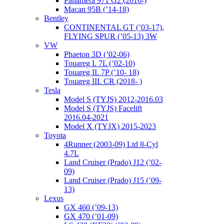
Panamera 971 G2 (2016-)
Macan 95B (’14-18)
Bentley
CONTINENTAL GT (’03-17),
FLYING SPUR (’05-13) 3W
VW
Phaeton 3D (’02-06)
Touareg I. 7L (’02-10)
Touareg II. 7P (’10- 18)
Touareg III. CR (2018- )
Tesla
Model S (TYJS) 2012-2016.03
Model S (TYJS) Facelift
2016.04-2021
Model X (TYJX) 2015-2023
Toyota
4Runner (2003-09) Ltd 8-Cyl
4.7L
Land Cruiser (Prado) J12 (’02-
09)
Land Cruiser (Prado) J15 (’09-
13)
Lexus
GX 460 (’09-13)
GX 470 (’01-09)