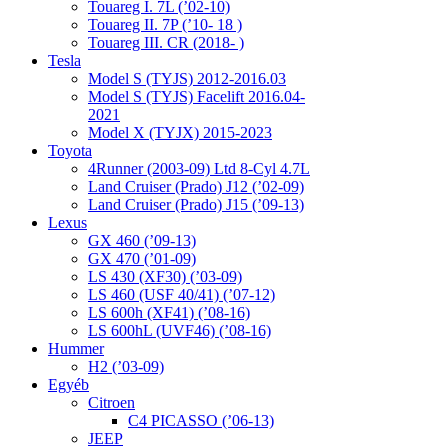
Touareg I. 7L (’02-10)
Touareg II. 7P (’10- 18 )
Touareg III. CR (2018- )
Tesla
Model S (TYJS) 2012-2016.03
Model S (TYJS) Facelift 2016.04-
2021
Model X (TYJX) 2015-2023
Toyota
4Runner (2003-09) Ltd 8-Cyl 4.7L
Land Cruiser (Prado) J12 (’02-09)
Land Cruiser (Prado) J15 (’09-13)
Lexus
GX 460 (’09-13)
GX 470 (’01-09)
LS 430 (XF30) (’03-09)
LS 460 (USF 40/41) (’07-12)
LS 600h (XF41) (’08-16)
LS 600hL (UVF46) (’08-16)
Hummer
H2 (’03-09)
Egyéb
Citroen
C4 PICASSO (’06-13)
JEEP