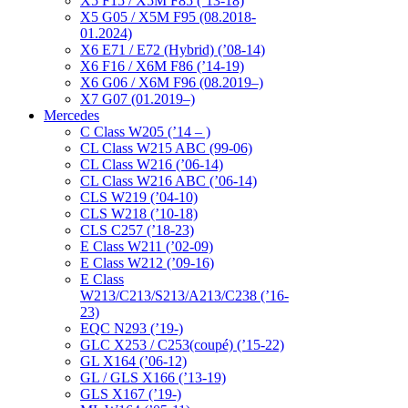
X5 F15 / X5M F85 (’13-18)
X5 G05 / X5M F95 (08.2018-
01.2024)
X6 E71 / E72 (Hybrid) (’08-14)
X6 F16 / X6M F86 (’14-19)
X6 G06 / X6M F96 (08.2019–)
X7 G07 (01.2019–)
Mercedes
C Class W205 (’14 – )
CL Class W215 ABC (99-06)
CL Class W216 (’06-14)
CL Class W216 ABC (’06-14)
CLS W219 (’04-10)
CLS W218 (’10-18)
CLS C257 (’18-23)
E Class W211 (’02-09)
E Class W212 (’09-16)
E Class
W213/C213/S213/A213/C238 (’16-
23)
EQC N293 (’19-)
GLC X253 / C253(coupé) (’15-22)
GL X164 (’06-12)
GL / GLS X166 (’13-19)
GLS X167 (’19-)