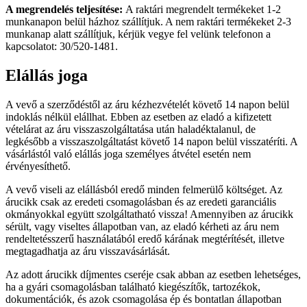
A megrendelés teljesítése:
A raktári megrendelt termékeket 1-2
munkanapon belül házhoz szállítjuk. A nem raktári termékeket 2-3
munkanap alatt szállítjuk, kérjük vegye fel velünk telefonon a
kapcsolatot: 30/520-1481.
Elállás joga
A vevő a szerződéstől az áru kézhezvételét követő 14 napon belül
indoklás nélkül elállhat. Ebben az esetben az eladó a kifizetett
vételárat az áru visszaszolgáltatása után haladéktalanul, de
legkésőbb a visszaszolgáltatást követő 14 napon belül visszatéríti. A
vásárlástól való elállás joga személyes átvétel esetén nem
érvényesíthető.
A vevő viseli az elállásból eredő minden felmerülő költséget. Az
árucikk csak az eredeti csomagolásban és az eredeti garanciális
okmányokkal együtt szolgáltatható vissza! Amennyiben az árucikk
sérült, vagy viseltes állapotban van, az eladó kérheti az áru nem
rendeltetésszerű használatából eredő kárának megtérítését, illetve
megtagadhatja az áru visszavásárlását.
Az adott árucikk díjmentes cseréje csak abban az esetben lehetséges,
ha a gyári csomagolásban található kiegészítők, tartozékok,
dokumentációk, és azok csomagolása ép és bontatlan állapotban