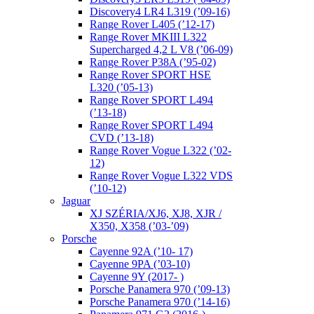
Discovery4 LR4 L319 (’09-16)
Range Rover L405 (’12-17)
Range Rover MKIII L322
Supercharged 4,2 L V8 (’06-09)
Range Rover P38A (’95-02)
Range Rover SPORT HSE
L320 (’05-13)
Range Rover SPORT L494
(’13-18)
Range Rover SPORT L494
CVD (’13-18)
Range Rover Vogue L322 (’02-
12)
Range Rover Vogue L322 VDS
(’10-12)
Jaguar
XJ SZÉRIA/XJ6, XJ8, XJR /
X350, X358 (’03-’09)
Porsche
Cayenne 92A (’10- 17)
Cayenne 9PA (’03-10)
Cayenne 9Y (2017- )
Porsche Panamera 970 (’09-13)
Porsche Panamera 970 (’14-16)