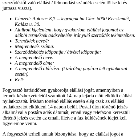
szerződéstől való elállási / felmondási szándék esetén töltse ki és
juttassa vissza).
Címzett: Autosec Kft. – legrugok.hu Cím: 6000 Kecskemét,
Kalász u. 30.
Alulírott kijelentem, hogy gyakorlom elállási jogomat az
alábbi termék/ek adásvételére irányuló szerződés tekintetében:
Termék/ek neve/i:
Megrendelés száma:
Szerződéskötés időpontja / átvétel időpontja:
A megrendelő neve:
A megrendelő címe:
A megrendelő aláírása: (kizárólag papíron tett nyilatkozat
esetén)
Kelt:
Fogyasztó határidőben gyakorolja elállási jogát, amennyiben a
termék kézhezvételétől számított 14. nap lejárta előtt elküldi elállási
nyilatkozatát. Írásban történő elállás esetén elég csak az elállási
nyilatkozatot elküldeni 14 napon belül. Postai úton történő jelzés
alkalmával a postára adás dátumát, email vagy telefaxon keresztül
történő jelzés esetén az email, illetve a fax küldésének idejét kell
figyelembe venni.
A fogyasztót terheli annak bizonyítása, hogy az elállási jogot a