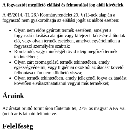
A fogyasztót megillető elállási és felmondási jog alóli kivételek
A 45/2014. (II. 26.) Kormányrendelet 29. § (1)-nek alapján a
fogyasztó nem gyakorolhatja az elállási jogát az alábbi esetben:
Olyan nem előre gyártott termék esetében, amelyet a
fogyasztó utasítása alapján vagy kifejezett kérésére állítottak
elő, vagy olyan termék esetében, amelyet egyértelműen a
fogyasztó személyére szabtak;
Romlandó, vagy minőségét rövid ideig megőrző termék
tekintetében;
Olyan zárt csomagolású termék tekintetében, amely
egészségvédelmi, vagy higiéniai okokból az átadást követő
felbontása után nem küldhető vissza;
Olyan termék tekintetében, amely jellegénél fogva az átadást
követően elválaszthatatlanul vegyül más termékkel;
Áraink
Az árakat bruttó forint áron tűntettük fel, 27%-os magyar ÁFA-val
(nettó ár is látható feltűntetve.
Felelősség