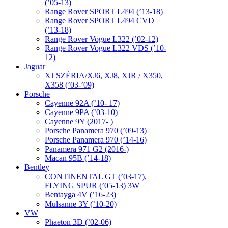
(’05-13)
Range Rover SPORT L494 (’13-18)
Range Rover SPORT L494 CVD
(’13-18)
Range Rover Vogue L322 (’02-12)
Range Rover Vogue L322 VDS (’10-
12)
Jaguar
XJ SZÉRIA/XJ6, XJ8, XJR / X350,
X358 (’03-’09)
Porsche
Cayenne 92A (’10- 17)
Cayenne 9PA (’03-10)
Cayenne 9Y (2017- )
Porsche Panamera 970 (’09-13)
Porsche Panamera 970 (’14-16)
Panamera 971 G2 (2016-)
Macan 95B (’14-18)
Bentley
CONTINENTAL GT (’03-17),
FLYING SPUR (’05-13) 3W
Bentayga 4V (’16-23)
Mulsanne 3Y (’10-20)
VW
Phaeton 3D (’02-06)