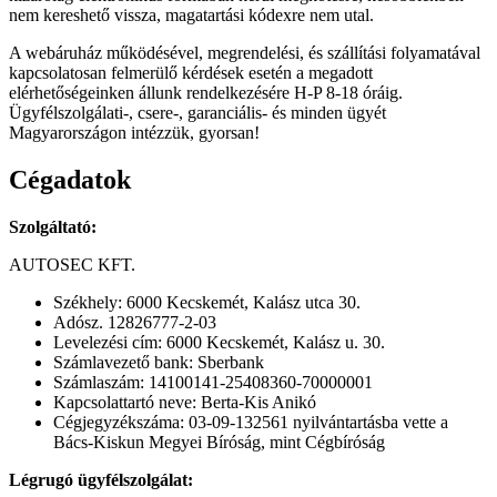
nem kereshető vissza, magatartási kódexre nem utal.
A webáruház működésével, megrendelési, és szállítási folyamatával
kapcsolatosan felmerülő kérdések esetén a megadott
elérhetőségeinken állunk rendelkezésére H-P 8-18 óráig.
Ügyfélszolgálati-, csere-, garanciális- és minden ügyét
Magyarországon intézzük, gyorsan!
Cégadatok
Szolgáltató:
AUTOSEC KFT.
Székhely: 6000 Kecskemét, Kalász utca 30.
Adósz. 12826777-2-03
Levelezési cím: 6000 Kecskemét, Kalász u. 30.
Számlavezető bank: Sberbank
Számlaszám: 14100141-25408360-70000001
Kapcsolattartó neve: Berta-Kis Anikó
Cégjegyzékszáma: 03-09-132561 nyilvántartásba vette a
Bács-Kiskun Megyei Bíróság, mint Cégbíróság
Légrugó ügyfélszolgálat: