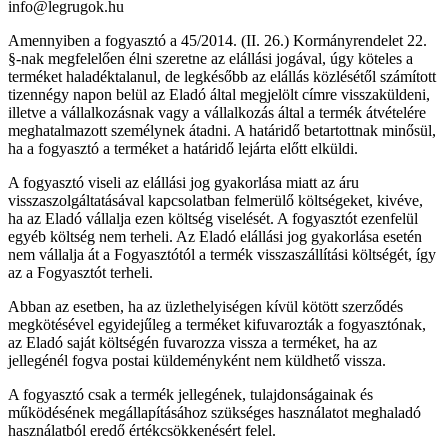
info@legrugok.hu
Amennyiben a fogyasztó a 45/2014. (II. 26.) Kormányrendelet 22.
§-nak megfelelően élni szeretne az elállási jogával, úgy köteles a
terméket haladéktalanul, de legkésőbb az elállás közlésétől számított
tizennégy napon belül az Eladó által megjelölt címre visszaküldeni,
illetve a vállalkozásnak vagy a vállalkozás által a termék átvételére
meghatalmazott személynek átadni. A határidő betartottnak minősül,
ha a fogyasztó a terméket a határidő lejárta előtt elküldi.
A fogyasztó viseli az elállási jog gyakorlása miatt az áru
visszaszolgáltatásával kapcsolatban felmerülő költségeket, kivéve,
ha az Eladó vállalja ezen költség viselését. A fogyasztót ezenfelül
egyéb költség nem terheli. Az Eladó elállási jog gyakorlása esetén
nem vállalja át a Fogyasztótól a termék visszaszállítási költségét, így
az a Fogyasztót terheli.
Abban az esetben, ha az üzlethelyiségen kívül kötött szerződés
megkötésével egyidejűleg a terméket kifuvarozták a fogyasztónak,
az Eladó saját költségén fuvarozza vissza a terméket, ha az
jellegénél fogva postai küldeményként nem küldhető vissza.
A fogyasztó csak a termék jellegének, tulajdonságainak és
működésének megállapításához szükséges használatot meghaladó
használatból eredő értékcsökkenésért felel.