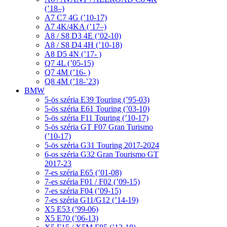
(’18–)
A7 C7 4G (’10-17)
A7 4K/4KA (’17–)
A8 / S8 D3 4E (’02-10)
A8 / S8 D4 4H (’10-18)
A8 D5 4N (’17- )
Q7 4L (’05-15)
Q7 4M (’16- )
Q8 4M (’18-’23)
BMW
5-ös széria E39 Touring (’95-03)
5-ös széria E61 Touring (’03-10)
5-ös széria F11 Touring (’10-17)
5-ös széria GT F07 Gran Turismo
(’10-17)
5-ös széria G31 Touring 2017-2024
6-os széria G32 Gran Tourismo GT
2017-23
7-es széria E65 (’01-08)
7-es széria F01 / F02 (’09-15)
7-es széria F04 (’09-15)
7-es széria G11/G12 (’14-19)
X5 E53 (’99-06)
X5 E70 (’06-13)