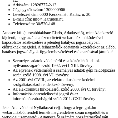
12.
Adószám: 12826777-2-13
Cégjegyzék szám: 1309090966
Levelezési cím: 6000 Kecskemét, Kalász u. 30.
E-mail cím: info@legrugok.hu
Telefonszám: 30/520-1481
Autosec kft. (a továbbiakban: Eladó, Adatkezelő), mint Adatkezelő
kijelenti, hogy az általa üzemeltetett webáruház működésével
kapcsolatos adatkezelése a jelenleg hatályos jogszabályban
előírtaknak megfelel. A felhasználók adatainak kezelésekor az alábbi
hatályos jogszabályok figyelembevételével és betartásával járunk el.
Személyes adatok védelméről és a közérdekű adatok
nyilvánosságáról szóló 1992. évi LXIII. törvény;
Az egyének védelméről a személyes adatok gépi feldolgozása
során szóló 1998. évi VI. törvény;
Az 2001.évi CVIII., az elektronikus kereskedelmi
szolgáltatásokról rendelkező törvény;
Az elektronikus hírközlésről szóló 2003. évi C. törvény;
Információs önrendelkezési jogról és az
információszabadságról szóló 2011. CXII törvény
Jelen Adatvédelmi Nyilatkozat célja, hogy a legrugok.hu
webáruházból rendelt termék megrendelése során megadott és a
weboldal üzemeltetői (Adatkezelő) számára hozzáférhetővé vált