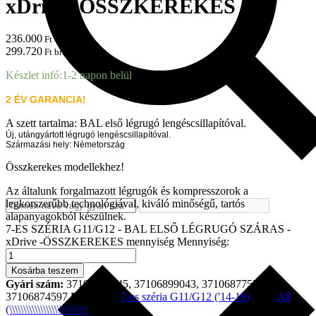
xDrive -ÖSSZKEREKES
236.000
Ft + ÁFA
299.720
Ft brutto
Készlet infó:
1-2 napon belül
2 ÉV GARANCIA!
A szett tartalma: BAL első légrugó lengéscsillapítóval.
Új, utángyártott légrugó lengéscsillapítóval.
Származási hely: Németország
Összkerekes modellekhez!
Az általunk forgalmazott légrugók és kompresszorok a
legkorszerűbb technológiával, kiváló minőségű, tartós
alapanyagokból készülnek.
7-ES SZÉRIA G11/G12 - BAL ELSŐ LÉGRUGÓ SZÁRAS -
xDrive -ÖSSZKEREKES mennyiség
Mennyiség:
Kosárba teszem
Gyári szám:
37107915945, 37106899043, 37106877559,
37106874597
Kategória
7-es széria G11/G12 ('14-19)
Tag:
A8
(\\\\\\\\\\\\\\\\\\\\\\\\\\\\