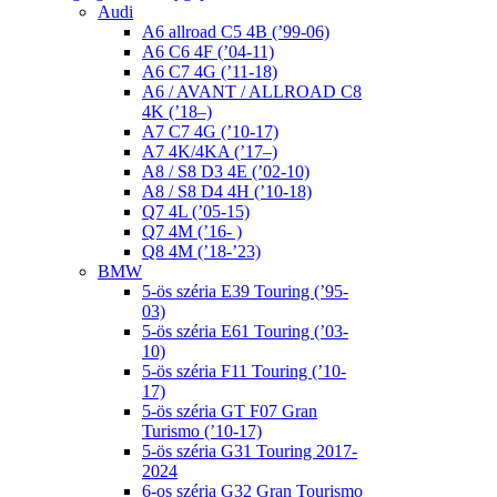
Audi
A6 allroad C5 4B (’99-06)
A6 C6 4F (’04-11)
A6 C7 4G (’11-18)
A6 / AVANT / ALLROAD C8
4K (’18–)
A7 C7 4G (’10-17)
A7 4K/4KA (’17–)
A8 / S8 D3 4E (’02-10)
A8 / S8 D4 4H (’10-18)
Q7 4L (’05-15)
Q7 4M (’16- )
Q8 4M (’18-’23)
BMW
5-ös széria E39 Touring (’95-
03)
5-ös széria E61 Touring (’03-
10)
5-ös széria F11 Touring (’10-
17)
5-ös széria GT F07 Gran
Turismo (’10-17)
5-ös széria G31 Touring 2017-
2024
6-os széria G32 Gran Tourismo