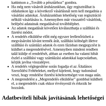
kattintson a „Tovább a pénztárhoz” gombra.
Ha még nem vásárolt áruházunkban, úgy regisztrálhat is
oldalunkon így a következő vásárlásnál nem kell megadnia a
vásárlási adatokat. Áruházunkban lehetőség van regisztráció
nélküli vásárlására is. Amennyiben már visszatérő vásárlónk,
belépési adatainak megadásával továbbléphet.
Az adatok megadását követően kiválaszthatja a szállítási és
fizetési módot.
A rendelés elküldése előtt még egyszer leellenőrizheti a
megvásárolni kívánt termék árát, szállítási költségét illetve
szállítási és számlázi adatok és ezen fázisban megjegyzést is
küldhet a megrendelésével. Amennyiben mindent rendben
talál küldje el rendelését, abban az esetben ha valami hibát
észlel a szállítási vagy számlázási adatokkal kapcsolatban,
kérjük javítsa visszalépve.
A rendelés véglegesítése során fogadja el az Általános
Szerződési Feltételeket, mellyel kijelenti, hogy tudomásul
veszi, hogy rendelése fizetési kötelezettséget von maga után.
A megrendelést a „Megrendelés elküldése” gombbal küldheti
el, a megrendelés csak ekkor érvényesül és érkezik be
hozzánk.
Adatbeviteli hibák javításának lehetőségei