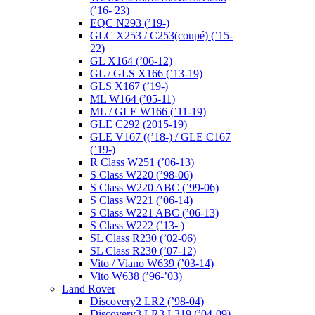
(’16- 23)
EQC N293 (’19-)
GLC X253 / C253(coupé) (’15-
22)
GL X164 (’06-12)
GL / GLS X166 (’13-19)
GLS X167 (’19-)
ML W164 (’05-11)
ML / GLE W166 (’11-19)
GLE C292 (2015-19)
GLE V167 ((’18-) / GLE C167
(’19-)
R Class W251 (’06-13)
S Class W220 (’98-06)
S Class W220 ABC (’99-06)
S Class W221 (’06-14)
S Class W221 ABC (’06-13)
S Class W222 (’13- )
SL Class R230 (’02-06)
SL Class R230 (’07-12)
Vito / Viano W639 (’03-14)
Vito W638 (’96-’03)
Land Rover
Discovery2 LR2 (’98-04)
Discovery3 LR3 L319 (’04-09)