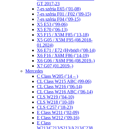
GT 2017-23
7-es széria E65 (’01-08)
7-es széria F01 / F02 (’09-15)
7-es széria F04 (’09-15)
X5 E53 (’99-06)
X5 E70 (’06-13)
X5 F15 / X5M F85 (’13-18)
X5 G05 / X5M F95 (08.2018-
01.2024)
X6 E71 / E72 (Hybrid) (’08-14)
X6 F16 / X6M F86 (’14-19)
X6 G06 / X6M F96 (08.2019–)
X7 G07 (01.2019–)
Mercedes
C Class W205 (’14 – )
CL Class W215 ABC (99-06)
CL Class W216 (’06-14)
CL Class W216 ABC (’06-14)
CLS W219 (’04-10)
CLS W218 (’10-18)
CLS C257 (’18-23)
E Class W211 (’02-09)
E Class W212 (’09-16)
E Class
W213/C213/S213/A213/C238