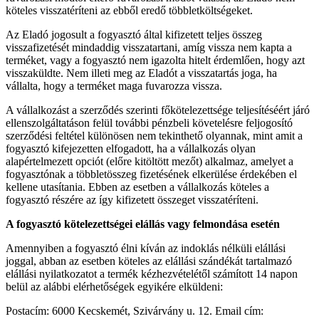
köteles visszatéríteni az ebből eredő többletköltségeket.
Az Eladó jogosult a fogyasztó által kifizetett teljes összeg
visszafizetését mindaddig visszatartani, amíg vissza nem kapta a
terméket, vagy a fogyasztó nem igazolta hitelt érdemlően, hogy azt
visszaküldte. Nem illeti meg az Eladót a visszatartás joga, ha
vállalta, hogy a terméket maga fuvarozza vissza.
A vállalkozást a szerződés szerinti főkötelezettsége teljesítéséért járó
ellenszolgáltatáson felül további pénzbeli követelésre feljogosító
szerződési feltétel különösen nem tekinthető olyannak, mint amit a
fogyasztó kifejezetten elfogadott, ha a vállalkozás olyan
alapértelmezett opciót (előre kitöltött mezőt) alkalmaz, amelyet a
fogyasztónak a többletösszeg fizetésének elkerülése érdekében el
kellene utasítania. Ebben az esetben a vállalkozás köteles a
fogyasztó részére az így kifizetett összeget visszatéríteni.
A fogyasztó kötelezettségei elállás vagy felmondása esetén
Amennyiben a fogyasztó élni kíván az indoklás nélküli elállási
joggal, abban az esetben köteles az elállási szándékát tartalmazó
elállási nyilatkozatot a termék kézhezvételétől számított 14 napon
belül az alábbi elérhetőségek egyikére elküldeni:
Postacím: 6000 Kecskemét, Szivárvány u. 12. Email cím: