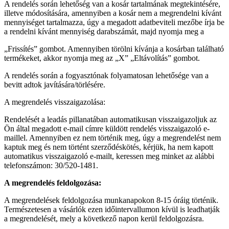
A rendelés során lehetőség van a kosár tartalmának megtekintésére,
illetve módosítására, amennyiben a kosár nem a megrendelni kívánt
mennyiséget tartalmazza, úgy a megadott adatbeviteli mezőbe írja be
a rendelni kívánt mennyiség darabszámát, majd nyomja meg a
„Frissítés” gombot. Amennyiben törölni kívánja a kosárban található
termékeket, akkor nyomja meg az „X” „Eltávolítás” gombot.
A rendelés során a fogyasztónak folyamatosan lehetősége van a
bevitt adtok javítására/törlésére.
A megrendelés visszaigazolása:
Rendelését a leadás pillanatában automatikusan visszaigazoljuk az
Ön által megadott e-mail címre küldött rendelés visszaigazoló e-
maillel. Amennyiben ez nem történik meg, úgy a megrendelést nem
kaptuk meg és nem történt szerződéskötés, kérjük, ha nem kapott
automatikus visszaigazoló e-mailt, keressen meg minket az alábbi
telefonszámon: 30/520-1481.
A megrendelés feldolgozása:
A megrendelések feldolgozása munkanapokon 8-15 óráig történik.
Természetesen a vásárlók ezen időintervallumon kívül is leadhatják
a megrendelését, mely a következő napon kerül feldolgozásra.