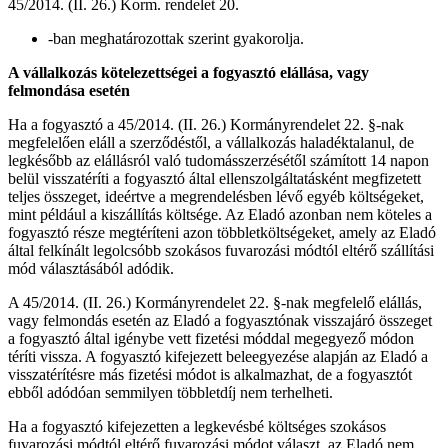
45/2014. (II. 26.) Korm. rendelet 20.
-ban meghatározottak szerint gyakorolja.
A vállalkozás kötelezettségei a fogyasztó elállása, vagy
felmondása esetén
Ha a fogyasztó a 45/2014. (II. 26.) Kormányrendelet 22. §-nak
megfelelően eláll a szerződéstől, a vállalkozás haladéktalanul, de
legkésőbb az elállásról való tudomásszerzésétől számított 14 napon
belül visszatéríti a fogyasztó által ellenszolgáltatásként megfizetett
teljes összeget, ideértve a megrendelésben lévő egyéb költségeket,
mint például a kiszállítás költsége. Az Eladó azonban nem köteles a
fogyasztó része megtéríteni azon többletköltségeket, amely az Eladó
által felkínált legolcsóbb szokásos fuvarozási módtól eltérő szállítási
mód választásából adódik.
A 45/2014. (II. 26.) Kormányrendelet 22. §-nak megfelelő elállás,
vagy felmondás esetén az Eladó a fogyasztónak visszajáró összeget
a fogyasztó által igénybe vett fizetési móddal megegyező módon
téríti vissza. A fogyasztó kifejezett beleegyezése alapján az Eladó a
visszatérítésre más fizetési módot is alkalmazhat, de a fogyasztót
ebből adódóan semmilyen többletdíj nem terhelheti.
Ha a fogyasztó kifejezetten a legkevésbé költséges szokásos
fuvarozási módtól eltérő fuvarozási módot választ, az Eladó nem